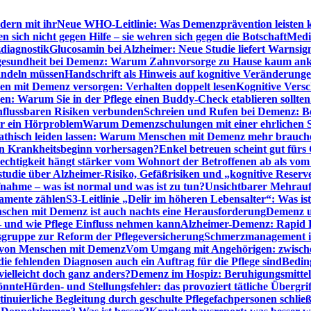
dern mit ihr
Neue WHO-Leitlinie: Was Demenzprävention leisten 
ich nicht gegen Hilfe – sie wehren sich gegen die Botschaft
Medi
diagnostik
Glucosamin bei Alzheimer: Neue Studie liefert Warnsig
esundheit bei Demenz: Warum Zahnvorsorge zu Hause kaum a
ndeln müssen
Handschrift als Hinweis auf kognitive Veränderung
n mit Demenz versorgen: Verhalten doppelt lesen
Kognitive Vers
en: Warum Sie in der Pflege einen Buddy-Check etablieren sollten
nflussbaren Risiken verbunden
Schreien und Rufen bei Demenz: Ber
ur ein Hörproblem
Warum Demenzschulungen mit einer ehrlichen S
thisch leiden lassen: Warum Menschen mit Demenz mehr brauche
en Krankheitsbeginn vorhersagen?
Enkel betreuen scheint gut fürs 
echtigkeit hängt stärker vom Wohnort der Betroffenen ab als vom
studie über Alzheimer-Risiko, Gefäßrisiken und „kognitive Reserv
ahme – was ist normal und was ist zu tun?
Unsichtbarer Mehrauf
kamente zählen
S3-Leitlinie „Delir im höheren Lebensalter“: Was is
nschen mit Demenz ist auch nachts eine Herausforderung
Demenz un
– und wie Pflege Einfluss nehmen kann
Alzheimer-Demenz: Rapid Re
sgruppe zur Reform der Pflegeversicherung
Schmerzmanagement im 
g von Menschen mit Demenz
Vom Umgang mit Angehörigen: zwische
e fehlenden Diagnosen auch ein Auftrag für die Pflege sind
Beding
elleicht doch ganz anders?
Demenz im Hospiz: Beruhigungsmittel
önnte
Hürden- und Stellungsfehler: das provoziert tätliche Überg
inuierliche Begleitung durch geschulte Pflegefachpersonen schli