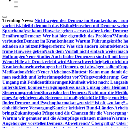
Trending News:
Nicht wegen der Demenz im Krankenhaus – son
vorbei ist, bleibt dennoch das Risiko
Menschen mit Demenz wehren s
Sprachanalyse kann Hinweise geben – ersetzt aber keine Demenz
Ernährung
Demenz: Wer hat hier eigentlich das Problem?
Mundg
verbunden
Demenz im Krankenhaus: Warum Führungskräfte ha
schaden als nützen
Pflegereform: Was sich ändern könnte
Mensche
frühe Hinweise geben
Nach dem Vorfall nicht einfach weitermach
Hoffnungen
Neue Studie: Auch frühe Demenzen sind oft mit beei
Wenn Hilfe als Druck erlebt wird
Altersschwerhörigkeit: nicht n
Krankenhauseinweisungen bei Demenz gut abwägen sollten
Empa
Medikationsfehler
Neuer Alzheimer-Bluttest: Kann man damit d
man sachlich und kriteriumsgeleitet vor?
Pflegeversicherung: Ger
Umgang mit Fehlidentifizierungen
Kindheit wirkt nach: Langzeit
unterstützen können
Verlegungsstress nach Umzug oder Heimaufn
Steuerungsproblem
Sturzrisiko bei Demenz: Nicht nur die Medi
eines Angehörigen als Betreuer ist maßgeblich
Die Pflege von Me
finden
Demenz und Psychopharmaka: „zu viel“ ist oft „zu lang“ 
einheitlichere Versorgung
Kanzler kritisiert Bund-Länder-Arbeit
bringt
Zukunftspakt Pflege und die Chancen für die Versorgun
Warum wir genauer auf die Altenpflege schauen müssen
Warum di
Angehöriger vorstellen
Demenz: Abwehrend? Übergriffig? Oder vi