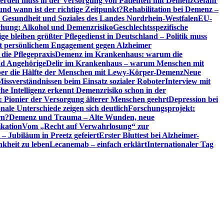
erden muss in der Versorgung von Patienten mit Demenz
Gefahr
d wann ist der richtige Zeitpunkt?
Rehabilitation bei Demenz –
t, Gesundheit und Soziales des Landes Nordrhein-Westfalen
EU-
chung: Alkohol und Demenzrisiko
Geschlechtsspezifische
ge bleiben größter Pflegedienst in Deutschland – Politik muss
it persönlichem Engagement gegen Alzheimer
ie Pflegepraxis
Demenz im Krankenhaus: warum die
nd Angehörige
Delir im Krankenhaus – warum Menschen mit
über die Hälfte der Menschen mit Lewy-Körper-Demenz
Neue
Missverständnissen beim Einsatz sozialer Roboter
Interview mit
che Intelligenz erkennt Demenzrisiko schon in der
: Pionier der Versorgung älterer Menschen geehrt
Depression bei
ale Unterschiede zeigen sich deutlich
Forschungsprojekt:
rn?
Demenz und Trauma – Alte Wunden, neue
ikation
Vom „Recht auf Verwahrlosung“ zur
 – Jubiläum in Preetz gefeiert
Erster Bluttest bei Alzheimer-
kheit zu leben
Lecanemab – einfach erklärt
Internationaler Tag