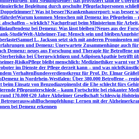
önnte
Hürden- und Stellungsfehler: das provoziert tätliche Überg
inuierliche Begleitung durch geschulte Pflegefachpersonen schli
r Doppelzimmer? Was ist besser?
Krankenhausreport: was besser w
efährdet
Warum kommen Menschen mit Demenz ins Pflegeheim – un
1 abschaffen – wirklich? Nachgefragt beim Ministerium für Arbei
Hinlauftendenz bei Demenz: Was lässt bleiben?
Neues aus der Fors
bank-Studie
Welt-Alzheimer-Tag: Mensch sein und bleiben
Angehöri
erlastet
Samuel L. Jackson setzt sich mit anderen Prominenten m
erfahrungen und Demenz: Unerwartete Zusammenhänge auch für d
ch Demenz: neues aus Forschung und Therapie für Betroffene u
Sterberisiko bei Übergewichtigen und Adipösen
Apathie betrifft 
zheimer-Risiko
Pflege bleibt menschlich: Medizinethiker warnt vor 
sroboter im Dienste der Pflege derzeit kann – und was nicht
Künstli
endem Verhalten
Bundesverdienstkreuz für Prof. Dr. Elmar Gräßel
o
Demenz in Nordrhein-Westfalen: Über 380.000 Betroffene – region
t beim Einsatz von Benzodiazepinen
Ist die Ehe schlecht fürs Gehi
ierende Pflegeunterschiede – kaum Fortschritte bei riskanter Med
 rund 170.000 €
20 Jahre Alzheimer Gesellschaft Schleswig-Holstein
r Betreuerauswahl
Buchempfehlung: Lernen mit der Alzheimerkran
usionen bei Demenz erkennen