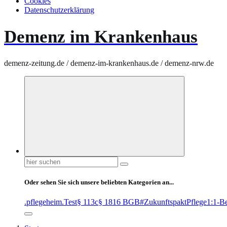
Cookies
Datenschutzerklärung
Demenz im Krankenhaus
demenz-zeitung.de / demenz-im-krankenhaus.de / demenz-nrw.de
Suchen
nach:
Oder sehen Sie sich unsere beliebten Kategorien an...
.pflegeheim
.Test
§ 113c
§ 1816 BGB
#ZukunftspaktPflege
1:1-B