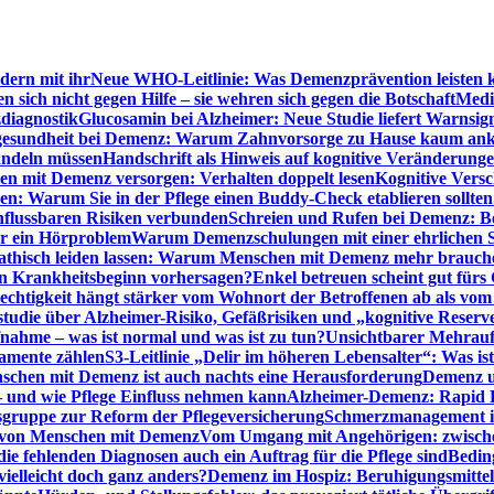
dern mit ihr
Neue WHO-Leitlinie: Was Demenzprävention leisten 
ich nicht gegen Hilfe – sie wehren sich gegen die Botschaft
Medi
diagnostik
Glucosamin bei Alzheimer: Neue Studie liefert Warnsig
esundheit bei Demenz: Warum Zahnvorsorge zu Hause kaum a
ndeln müssen
Handschrift als Hinweis auf kognitive Veränderung
n mit Demenz versorgen: Verhalten doppelt lesen
Kognitive Vers
en: Warum Sie in der Pflege einen Buddy-Check etablieren sollten
nflussbaren Risiken verbunden
Schreien und Rufen bei Demenz: Ber
ur ein Hörproblem
Warum Demenzschulungen mit einer ehrlichen S
thisch leiden lassen: Warum Menschen mit Demenz mehr brauche
en Krankheitsbeginn vorhersagen?
Enkel betreuen scheint gut fürs 
echtigkeit hängt stärker vom Wohnort der Betroffenen ab als vom
studie über Alzheimer-Risiko, Gefäßrisiken und „kognitive Reserv
ahme – was ist normal und was ist zu tun?
Unsichtbarer Mehrauf
kamente zählen
S3-Leitlinie „Delir im höheren Lebensalter“: Was is
nschen mit Demenz ist auch nachts eine Herausforderung
Demenz un
– und wie Pflege Einfluss nehmen kann
Alzheimer-Demenz: Rapid Re
sgruppe zur Reform der Pflegeversicherung
Schmerzmanagement im 
g von Menschen mit Demenz
Vom Umgang mit Angehörigen: zwische
e fehlenden Diagnosen auch ein Auftrag für die Pflege sind
Beding
elleicht doch ganz anders?
Demenz im Hospiz: Beruhigungsmittel