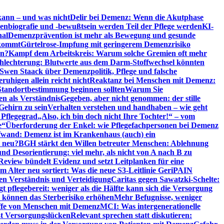
kann – und was nicht
Delir bei Demenz: Wenn die Akutphase
enbiografie und -bewußtsein werden Teil der Pflege werden
KI-
nal
Demenzprävention ist mehr als Bewegung und gesunde
nkommt
Gürtelrose-Impfung mit geringerem Demenzrisiko
en?
Kampf dem Arbeitskreis: Warum solche Gremien oft mehr
chlechterung: Blutwerte aus dem Darm-Stoffwechsel könnten
Swen Staack über Demenzpolitik, Pflege und falsche
uhigen allein reicht nicht
Reaktanz bei Menschen mit Demenz:
tandortbestimmung beginnen sollten
Warum Sie
n als Verständnis
Gegeben, aber nicht genommen: der stille
Gehirn zu sein
Verhalten verstehen und handhaben – wie geht
 Pflegegrad
„Also, ich bin doch nicht Ihre Tochter!“ – vom
e“
Überforderung der Enkel: wie Pflegefachpersonen bei Demenz
wand: Demenz ist im Krankenhaus (auch) ein
t neu?
BGH stärkt den Willen betreuter Menschen: Ablehnung
d Desorientierung: viel mehr, als nicht von A nach B zu
view bündelt Evidenz und setzt Leitplanken für eine
Alter neu sortiert: Was die neue S3-Leitlinie GeriPAIN
n Verständnis und Verteidigung
Caritas gegen Sawatzki-Schelte:
t pflegebereit: weniger als die Hälfte kann sich die Versorgung
 können das Sterberisiko erhöhen
Mehr Befugnisse, weniger
riffe von Menschen mit Demenz
MCI: Was intergenerationelle
eßt Versorgungslücken
Relevant sprechen statt diskutieren: