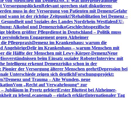
riffe von Menschen mit Demenz
MCI: Was intergenerationelle
eßt Versorgungslücken
Relevant sprechen statt diskutieren:
erden muss in der Versorgung von Patienten mit Demenz
Gefahr
d wann ist der richtige Zeitpunkt?
Rehabilitation bei Demenz –
t, Gesundheit und Soziales des Landes Nordrhein-Westfalen
EU-
chung: Alkohol und Demenzrisiko
Geschlechtsspezifische
ge bleiben größter Pflegedienst in Deutschland – Politik muss
it persönlichem Engagement gegen Alzheimer
ie Pflegepraxis
Demenz im Krankenhaus: warum die
nd Angehörige
Delir im Krankenhaus – warum Menschen mit
über die Hälfte der Menschen mit Lewy-Körper-Demenz
Neue
Missverständnissen beim Einsatz sozialer Roboter
Interview mit
che Intelligenz erkennt Demenzrisiko schon in der
: Pionier der Versorgung älterer Menschen geehrt
Depression bei
ale Unterschiede zeigen sich deutlich
Forschungsprojekt:
rn?
Demenz und Trauma – Alte Wunden, neue
ikation
Vom „Recht auf Verwahrlosung“ zur
 – Jubiläum in Preetz gefeiert
Erster Bluttest bei Alzheimer-
kheit zu leben
Lecanemab – einfach erklärt
Internationaler Tag