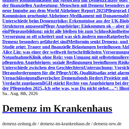
situative Kommunikation mit Menschen mit Demenz
Einzel- ode
der finanziellen Ausbeutung: Menschen mit Demenz besonders g
neue Impulse aus dem World Alzheimer Report 2025
Pflegegrad 
Kommission genehmigt Alzheimer-Medikament mit Donanemab
Unterschiede beim Demenzrisiko: Erkenntnisse aus der UK-Bio
Strukturen anpassen
Pflege Angehörige: Einkommen ok – aber üb
ein
Pflegeausbildung: nicht alle bleiben bis zum Schluss
Kindheits
Versorgung so oft scheitert und was sich ändern muss
Ratgeberbu
Demenz besonders gefährdet sind
Metformin senkt Demenz- und 
Studie zeigt: Trauer und finanzielle Belastungen beeinflussen Al
Alice Lin: was einer der weltweit fortschrittlichsten Versorgung
Notaufnahme
Klinik ohne Reiz: vom Umgang mit selbststimulier
pflegenden Angehörigen: soziale Bedingungen beeinflussen Risik
Unterschiede zwischen den Geschlechtern
Untersuchung: Vorsich
Herausforderungen für die Pflege
AOK-Qualitätsatlas zeigt alarm
Vernachlässigung
Bayerischer Demenzfonds fördert Projekte mit
Verdacht zugelassen
BGH stärkt Rechte von Angehörigen bei de
der Pflegenden 2025
„Ich sehe was, was Du nicht siehst….“: Ill
Sa.. Aug. 8th, 2026
Demenz im Krankenhaus
demenz-zeitung.de / demenz-im-krankenhaus.de / demenz-nrw.de