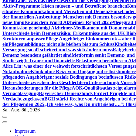
Bürokratie: Was das neue Gesetz für die Versorgung bedeuten k
Aktiv-Programme leisten müssen – und Betroffene brauchen
Kont
situative Kommunikation mit Menschen mit Demenz
Einzel- ode
der finanziellen Ausbeutung: Menschen mit Demenz besonders g
neue Impulse aus dem World Alzheimer Report 2025
Pflegegrad 
Kommission genehmigt Alzheimer-Medikament mit Donanemab
Unterschiede beim Demenzrisiko: Erkenntnisse aus der UK-Bio
Strukturen anpassen
Pflege Angehörige: Einkommen ok – aber üb
ein
Pflegeausbildung: nicht alle bleiben bis zum Schluss
Kindheits
Versorgung so oft scheitert und was sich ändern muss
Ratgeberbu
Demenz besonders gefährdet sind
Metformin senkt Demenz- und 
Studie zeigt: Trauer und finanzielle Belastungen beeinflussen Al
Alice Lin: was einer der weltweit fortschrittlichsten Versorgung
Notaufnahme
Klinik ohne Reiz: vom Umgang mit selbststimulier
pflegenden Angehörigen: soziale Bedingungen beeinflussen Risik
Unterschiede zwischen den Geschlechtern
Untersuchung: Vorsich
Herausforderungen für die Pflege
AOK-Qualitätsatlas zeigt alarm
Vernachlässigung
Bayerischer Demenzfonds fördert Projekte mit
Verdacht zugelassen
BGH stärkt Rechte von Angehörigen bei de
der Pflegenden 2025
„Ich sehe was, was Du nicht siehst….“: Ill
Sa.. Aug. 8th, 2026
Impressum