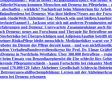
r Doppelzimmer? Was ist besser?
Krankenhausreport: was besser w
efährdet
Warum kommen Menschen mit Demenz ins Pflegeheim – un
1 abschaffen – wirklich? Nachgefragt beim Ministerium für Arbei
Hinlauftendenz bei Demenz: Was lässt bleiben?
Neues aus der Fors
bank-Studie
Welt-Alzheimer-Tag: Mensch sein und bleiben
Angehöri
erlastet
Samuel L. Jackson setzt sich mit anderen Prominenten m
erfahrungen und Demenz: Unerwartete Zusammenhänge auch für d
ch Demenz: neues aus Forschung und Therapie für Betroffene u
Sterberisiko bei Übergewichtigen und Adipösen
Apathie betrifft 
zheimer-Risiko
Pflege bleibt menschlich: Medizinethiker warnt vor 
sroboter im Dienste der Pflege derzeit kann – und was nicht
Künstli
endem Verhalten
Bundesverdienstkreuz für Prof. Dr. Elmar Gräßel
o
Demenz in Nordrhein-Westfalen: Über 380.000 Betroffene – region
t beim Einsatz von Benzodiazepinen
Ist die Ehe schlecht fürs Gehi
ierende Pflegeunterschiede – kaum Fortschritte bei riskanter Med
 rund 170.000 €
20 Jahre Alzheimer Gesellschaft Schleswig-Holstein
r Betreuerauswahl
Buchempfehlung: Lernen mit der Alzheimerkran
usionen bei Demenz erkennen