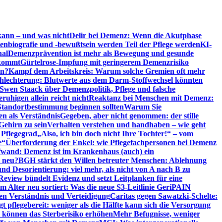
kann – und was nicht
Delir bei Demenz: Wenn die Akutphase
enbiografie und -bewußtsein werden Teil der Pflege werden
KI-
nal
Demenzprävention ist mehr als Bewegung und gesunde
nkommt
Gürtelrose-Impfung mit geringerem Demenzrisiko
en?
Kampf dem Arbeitskreis: Warum solche Gremien oft mehr
chlechterung: Blutwerte aus dem Darm-Stoffwechsel könnten
Swen Staack über Demenzpolitik, Pflege und falsche
uhigen allein reicht nicht
Reaktanz bei Menschen mit Demenz:
tandortbestimmung beginnen sollten
Warum Sie
n als Verständnis
Gegeben, aber nicht genommen: der stille
Gehirn zu sein
Verhalten verstehen und handhaben – wie geht
 Pflegegrad
„Also, ich bin doch nicht Ihre Tochter!“ – vom
e“
Überforderung der Enkel: wie Pflegefachpersonen bei Demenz
wand: Demenz ist im Krankenhaus (auch) ein
t neu?
BGH stärkt den Willen betreuter Menschen: Ablehnung
d Desorientierung: viel mehr, als nicht von A nach B zu
view bündelt Evidenz und setzt Leitplanken für eine
Alter neu sortiert: Was die neue S3-Leitlinie GeriPAIN
n Verständnis und Verteidigung
Caritas gegen Sawatzki-Schelte:
t pflegebereit: weniger als die Hälfte kann sich die Versorgung
 können das Sterberisiko erhöhen
Mehr Befugnisse, weniger