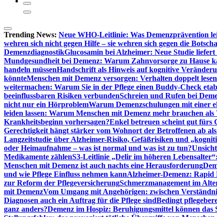
Trending News:
Neue WHO-Leitlinie: Was Demenzprävention lei
wehren sich nicht gegen Hilfe – sie wehren sich gegen die Botscha
Demenzdiagnostik
Glucosamin bei Alzheimer: Neue Studie liefer
Mundgesundheit bei Demenz: Warum Zahnvorsorge zu Hause
handeln müssen
Handschrift als Hinweis auf kognitive Veränder
könnte
Menschen mit Demenz versorgen: Verhalten doppelt lesen
weitermachen: Warum Sie in der Pflege einen Buddy-Check etabl
beeinflussbaren Risiken verbunden
Schreien und Rufen bei Demen
nicht nur ein Hörproblem
Warum Demenzschulungen mit einer eh
leiden lassen: Warum Menschen mit Demenz mehr brauchen als 
Krankheitsbeginn vorhersagen?
Enkel betreuen scheint gut fürs 
Gerechtigkeit hängt stärker vom Wohnort der Betroffenen ab al
Langzeitstudie über Alzheimer-Risiko, Gefäßrisiken und „kognit
oder Heimaufnahme – was ist normal und was ist zu tun?
Unsich
Medikamente zählen
S3-Leitlinie „Delir im höheren Lebensalter“
Menschen mit Demenz ist auch nachts eine Herausforderung
Deme
und wie Pflege Einfluss nehmen kann
Alzheimer-Demenz: Rapid Re
zur Reform der Pflegeversicherung
Schmerzmanagement im Alter n
mit Demenz
Vom Umgang mit Angehörigen: zwischen Verständni
Diagnosen auch ein Auftrag für die Pflege sind
Bedingt pflegebere
ganz anders?
Demenz im Hospiz: Beruhigungsmittel können das S