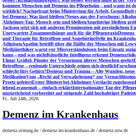
besser?
Krankenhausreport: was besser werden muss in der Ver
kommen Menschen mit Demenz ins Pflegeheim – und wann ist der
wirklich? Nachgefragt beim Ministerium für Arbeit, Gesundheit
bei Demenz: Was lässt bleiben?
Neues aus der Forschung: Alkoh
Alzheimer-Tag: Mensch sein und bleiben
Angehörige bleiben größ
Jackson setzt sich mit anderen Prominenten mit persönlichem E
Unerwartete Zusammenhänge auch für die Pflegepraxis
Demenz i
und Therapie für Betroffene und Angehörige
Delir im Krankenh
Adipösen
Apathie betrifft über die Hälfte der Menschen mit L
Medizinethiker warnt vor Missverständnissen beim Einsatz sozia
kann – und was nicht
Künstliche Intelligenz erkennt Demenzrisi
Elmar Gräßel: Pionier der Versorgung älterer Menschen geehrt
D
Betroffene – regionale Unterschiede zeigen sich deutlich
Forschun
schlecht fürs Gehirn?
Demenz und Trauma – Alte Wunden, neue H
Medikation
Vom „Recht auf Verwahrlosung“ zur Vernachlässig
Preetz gefeiert
Erster Bluttest bei Alzheimer-Verdacht zugelassen
leben
Lecanemab – einfach erklärt
Internationaler Tag der Pfleg
unzureichend vorbereitet auf steigende Zahl hochaltriger Patienten
Fr.. Juli 24th, 2026
Demenz im Krankenhaus
demenz-zeitung.de / demenz-im-krankenhaus.de / demenz-nrw.de