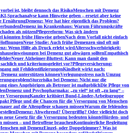
orbei ist, bleibt dennoch das Risiko
Menschen mit Demenz
n
KI-Sprachanalyse kann Hinweise geben – ersetzt aber keine
de Ernährung
Demenz: Wer hat hier eigentlich das Problem?
verbunden
Demenz im Krankenhaus: Warum Führungskräfte
chaden als nützen
Pflegereform: Was sich ändern
el könnten frühe Hinweise geben
Nach dem Vorfall nicht einfach
 Hoffnungen
Neue Studie: Auch frühe Demenzen sind oft mit
z: Wenn Hilfe als Druck erlebt wird
Altersschwerhörigkeit:
hauseinweisungen bei Demenz gut abwägen sollten
Empathisch
fehler
Neuer Alzheimer-Bluttest: Kann man damit den
achlich und kriteriumsgeleitet vor?
Pflegeversicherung:
mgang mit Fehlidentifizierungen
Kindheit wirkt nach:
i Demenz unterstützen können
Verlegungsstress nach Umzug
uerungsproblem
Sturzrisiko bei Demenz: Nicht nur die
ng eines Angehörigen als Betreuer ist maßgeblich
Die Pflege von
den
Demenz und Psychopharmaka: „zu viel“ ist oft „zu lang“ –
here Versorgung
Kanzler kritisiert Bund-Länder-Arbeitsgruppe
pakt Pflege und die Chancen für die Versorgung von Menschen
nauer auf die Altenpflege schauen müssen
Warum die fehlenden
rstellen
Demenz: Abwehrend? Übergriffig? Oder vielleicht doch
s neue Gesetz für die Versorgung bedeuten könnte
Hürden- und
en müssen – und Betroffene brauchen
Kontinuierliche Begleitung
t Menschen mit Demenz
Einzel- oder Doppelzimmer? Was ist