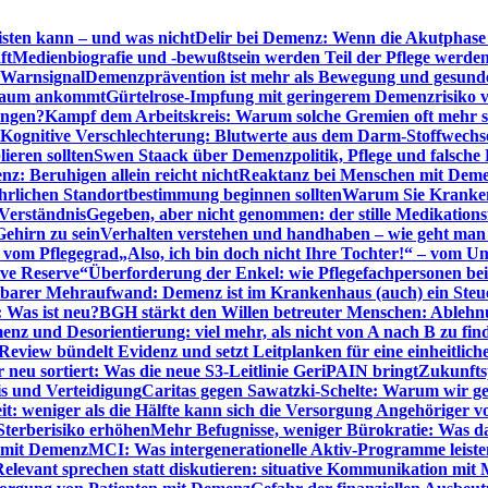
sten kann – und was nicht
Delir bei Demenz: Wenn die Akutphase v
ft
Medienbiografie und -bewußtsein werden Teil der Pflege werde
t Warnsignal
Demenzprävention ist mehr als Bewegung und gesun
 kaum ankommt
Gürtelrose-Impfung mit geringerem Demenzrisiko 
ungen?
Kampf dem Arbeitskreis: Warum solche Gremien oft mehr s
Kognitive Verschlechterung: Blutwerte aus dem Darm-Stoffwechs
ieren sollten
Swen Staack über Demenzpolitik, Pflege und falsche
z: Beruhigen allein reicht nicht
Reaktanz bei Menschen mit Demen
rlichen Standortbestimmung beginnen sollten
Warum Sie Kranken
Verständnis
Gegeben, aber nicht genommen: der stille Medikations
Gehirn zu sein
Verhalten verstehen und handhaben – wie geht man s
s vom Pflegegrad
„Also, ich bin doch nicht Ihre Tochter!“ – vom U
ive Reserve“
Überforderung der Enkel: wie Pflegefachpersonen be
tbarer Mehraufwand: Demenz ist im Krankenhaus (auch) ein Ste
: Was ist neu?
BGH stärkt den Willen betreuter Menschen: Ablehnu
nz und Desorientierung: viel mehr, als nicht von A nach B zu fin
view bündelt Evidenz und setzt Leitplanken für eine einheitlic
eu sortiert: Was die neue S3-Leitlinie GeriPAIN bringt
Zukunfts
s und Verteidigung
Caritas gegen Sawatzki-Schelte: Warum wir ge
it: weniger als die Hälfte kann sich die Versorgung Angehöriger vo
terberisiko erhöhen
Mehr Befugnisse, weniger Bürokratie: Was da
n mit Demenz
MCI: Was intergenerationelle Aktiv-Programme leist
Relevant sprechen statt diskutieren: situative Kommunikation mi