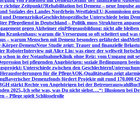
sorgung von Patienten mit Demenz
Gefahr der finanziellen Ausbe
 richtige Zeitpunkt?
Rehabilitation bei Demenz – neue Impulse 
 und Soziales des Landes Nordrhein-Westfalen
EU-Kommission gen
ol und Demenzrisiko
Geschlechtsspezifische Unterschiede beim De
ter Pflegedienst in Deutschland – Politik muss Strukturen anpass
ngagement gegen Alzheimer ein
Pflegeausbildung: nicht alle bleiben
m Krankenhaus: warum die Versorgung so oft scheitert und was 
aus – warum Menschen mit Demenz besonders gefährdet sind
Metf
ewy-Körper-Demenz
Neue Studie zeigt: Trauer und finanzielle Belast
ler Roboter
Interview mit Alice Lin: was einer der weltweit fortsch
ko schon in der Notaufnahme
Klinik ohne Reiz: vom Umgang mit se
epression bei pflegenden Angehörigen: soziale Bedingungen beein
gsprojekt: Unterschiede zwischen den Geschlechtern
Untersuchung
erausforderungen für die Pflege
AOK-Qualitätsatlas zeigt alarmi
ung
Bayerischer Demenzfonds fördert Projekte mit rund 170.000 €
2
BGH stärkt Rechte von Angehörigen bei der Betreuerauswahl
Buch
enden 2025
„Ich sehe was, was Du nicht siehst….“: Illusionen bei 
 – Pflege spielt Schlüsselrolle