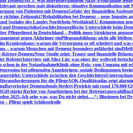
n mit Demenz
MCI: Was intergenerationelle Aktiv-Programme leist
Relevant sprechen statt diskutieren: situative Kommunikation mi
sorgung von Patienten mit Demenz
Gefahr der finanziellen Ausbe
 richtige Zeitpunkt?
Rehabilitation bei Demenz – neue Impulse 
 und Soziales des Landes Nordrhein-Westfalen
EU-Kommission gen
ol und Demenzrisiko
Geschlechtsspezifische Unterschiede beim De
ter Pflegedienst in Deutschland – Politik muss Strukturen anpass
ngagement gegen Alzheimer ein
Pflegeausbildung: nicht alle bleiben
m Krankenhaus: warum die Versorgung so oft scheitert und was 
aus – warum Menschen mit Demenz besonders gefährdet sind
Metf
ewy-Körper-Demenz
Neue Studie zeigt: Trauer und finanzielle Belast
ler Roboter
Interview mit Alice Lin: was einer der weltweit fortsch
ko schon in der Notaufnahme
Klinik ohne Reiz: vom Umgang mit se
epression bei pflegenden Angehörigen: soziale Bedingungen beein
gsprojekt: Unterschiede zwischen den Geschlechtern
Untersuchung
erausforderungen für die Pflege
AOK-Qualitätsatlas zeigt alarmi
ung
Bayerischer Demenzfonds fördert Projekte mit rund 170.000 €
2
BGH stärkt Rechte von Angehörigen bei der Betreuerauswahl
Buch
enden 2025
„Ich sehe was, was Du nicht siehst….“: Illusionen bei 
 – Pflege spielt Schlüsselrolle