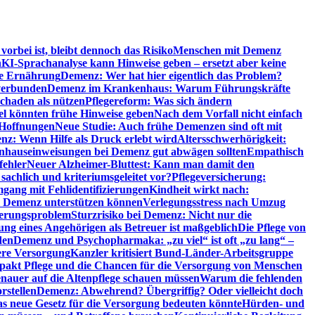
orbei ist, bleibt dennoch das Risiko
Menschen mit Demenz
n
KI-Sprachanalyse kann Hinweise geben – ersetzt aber keine
de Ernährung
Demenz: Wer hat hier eigentlich das Problem?
verbunden
Demenz im Krankenhaus: Warum Führungskräfte
chaden als nützen
Pflegereform: Was sich ändern
el könnten frühe Hinweise geben
Nach dem Vorfall nicht einfach
 Hoffnungen
Neue Studie: Auch frühe Demenzen sind oft mit
z: Wenn Hilfe als Druck erlebt wird
Altersschwerhörigkeit:
hauseinweisungen bei Demenz gut abwägen sollten
Empathisch
fehler
Neuer Alzheimer-Bluttest: Kann man damit den
achlich und kriteriumsgeleitet vor?
Pflegeversicherung:
mgang mit Fehlidentifizierungen
Kindheit wirkt nach:
i Demenz unterstützen können
Verlegungsstress nach Umzug
uerungsproblem
Sturzrisiko bei Demenz: Nicht nur die
ng eines Angehörigen als Betreuer ist maßgeblich
Die Pflege von
den
Demenz und Psychopharmaka: „zu viel“ ist oft „zu lang“ –
here Versorgung
Kanzler kritisiert Bund-Länder-Arbeitsgruppe
pakt Pflege und die Chancen für die Versorgung von Menschen
nauer auf die Altenpflege schauen müssen
Warum die fehlenden
rstellen
Demenz: Abwehrend? Übergriffig? Oder vielleicht doch
s neue Gesetz für die Versorgung bedeuten könnte
Hürden- und