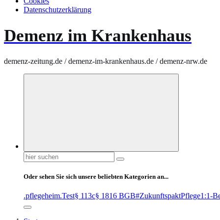
Cookies
Datenschutzerklärung
Demenz im Krankenhaus
demenz-zeitung.de / demenz-im-krankenhaus.de / demenz-nrw.de
Suchen
nach:
Oder sehen Sie sich unsere beliebten Kategorien an...
.pflegeheim
.Test
§ 113c
§ 1816 BGB
#ZukunftspaktPflege
1:1-B