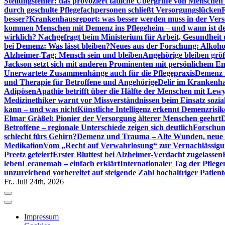
Stellungsfehler: das provoziert tätliche Übergriffe von Mensche
durch geschulte Pflegefachpersonen schließt Versorgungslücken
besser?
Krankenhausreport: was besser werden muss in der Ver
kommen Menschen mit Demenz ins Pflegeheim – und wann ist der
wirklich? Nachgefragt beim Ministerium für Arbeit, Gesundheit
bei Demenz: Was lässt bleiben?
Neues aus der Forschung: Alkoh
Alzheimer-Tag: Mensch sein und bleiben
Angehörige bleiben größ
Jackson setzt sich mit anderen Prominenten mit persönlichem E
Unerwartete Zusammenhänge auch für die Pflegepraxis
Demenz i
und Therapie für Betroffene und Angehörige
Delir im Krankenh
Adipösen
Apathie betrifft über die Hälfte der Menschen mit L
Medizinethiker warnt vor Missverständnissen beim Einsatz sozia
kann – und was nicht
Künstliche Intelligenz erkennt Demenzrisi
Elmar Gräßel: Pionier der Versorgung älterer Menschen geehrt
D
Betroffene – regionale Unterschiede zeigen sich deutlich
Forschun
schlecht fürs Gehirn?
Demenz und Trauma – Alte Wunden, neue H
Medikation
Vom „Recht auf Verwahrlosung“ zur Vernachlässig
Preetz gefeiert
Erster Bluttest bei Alzheimer-Verdacht zugelassen
leben
Lecanemab – einfach erklärt
Internationaler Tag der Pfleg
unzureichend vorbereitet auf steigende Zahl hochaltriger Patienten
Fr.. Juli 24th, 2026
Impressum