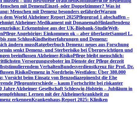
en müssen – und Betroffene brauchen
Kontinuierliche Begleitung
t Menschen mit Demenz
Einzel- oder Doppelzimmer? Was ist
utung: Menschen mit Demenz besonders gefährdet
Warum
aus dem World Alzheimer Report 2025
Pflegegrad 1 abschaffen –
ehmigt Alzheimer-Medikament mit Donanemab
Hinlauftendenz
menzrisiko: Erkenntnisse aus der UK-Biobank-Studie
Welt-
en
Pflege Angehörige: Einkommen ok – aber überlastet
Samuel L.
 bis zum Schluss
Kindheitserfahrungen und Demenz:
sich ändern muss
Ratgeberbuch Demenz: neues aus Forschung
ormin senkt Demenz- und Sterberisiko bei Übergewichtigen und
ungen beeinflussen Alzheimer-Risiko
Pflege bleibt menschlich:
rittlichsten Versorgungsroboter im Dienste der Pflege derzeit
lbststimulierendem Verhalten
Bundesverdienstkreuz für Prof. Dr.
flussen Risiko
Demenz in Nordrhein-Westfalen: Über 380.000
: Vorsicht beim Einsatz von Benzodiazepinen
Ist die Ehe
erende Pflegeunterschiede – kaum Fortschritte bei riskanter
0 Jahre Alzheimer Gesellschaft Schleswig-Holstein – Jubiläum in
empfehlung: Lernen mit der Alzheimerkrankheit zu
Demenz erkennen
Krankenhaus-Report 2025: Kliniken