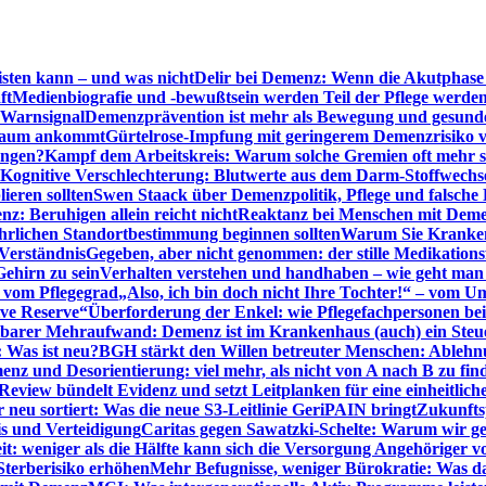
sten kann – und was nicht
Delir bei Demenz: Wenn die Akutphase v
ft
Medienbiografie und -bewußtsein werden Teil der Pflege werde
t Warnsignal
Demenzprävention ist mehr als Bewegung und gesun
 kaum ankommt
Gürtelrose-Impfung mit geringerem Demenzrisiko 
ungen?
Kampf dem Arbeitskreis: Warum solche Gremien oft mehr s
Kognitive Verschlechterung: Blutwerte aus dem Darm-Stoffwechs
ieren sollten
Swen Staack über Demenzpolitik, Pflege und falsche
z: Beruhigen allein reicht nicht
Reaktanz bei Menschen mit Demen
rlichen Standortbestimmung beginnen sollten
Warum Sie Kranken
Verständnis
Gegeben, aber nicht genommen: der stille Medikations
Gehirn zu sein
Verhalten verstehen und handhaben – wie geht man s
s vom Pflegegrad
„Also, ich bin doch nicht Ihre Tochter!“ – vom U
ive Reserve“
Überforderung der Enkel: wie Pflegefachpersonen be
tbarer Mehraufwand: Demenz ist im Krankenhaus (auch) ein Ste
: Was ist neu?
BGH stärkt den Willen betreuter Menschen: Ablehnu
nz und Desorientierung: viel mehr, als nicht von A nach B zu fin
view bündelt Evidenz und setzt Leitplanken für eine einheitlic
eu sortiert: Was die neue S3-Leitlinie GeriPAIN bringt
Zukunfts
s und Verteidigung
Caritas gegen Sawatzki-Schelte: Warum wir ge
it: weniger als die Hälfte kann sich die Versorgung Angehöriger vo
terberisiko erhöhen
Mehr Befugnisse, weniger Bürokratie: Was da