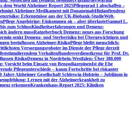
utung: Menschen mit Demenz besonders gefährdet
Warum
aus dem World Alzheimer Report 2025
Pflegegrad 1 abschaffen –
ehmigt Alzheimer-Medikament mit Donanemab
Hinlauftendenz
menzrisiko: Erkenntnisse aus der UK-Biobank-Studie
Welt-
en
Pflege Angehörige: Einkommen ok – aber überlastet
Samuel L.
 bis zum Schluss
Kindheitserfahrungen und Demenz:
sich ändern muss
Ratgeberbuch Demenz: neues aus Forschung
ormin senkt Demenz- und Sterberisiko bei Übergewichtigen und
ungen beeinflussen Alzheimer-Risiko
Pflege bleibt menschlich:
rittlichsten Versorgungsroboter im Dienste der Pflege derzeit
lbststimulierendem Verhalten
Bundesverdienstkreuz für Prof. Dr.
flussen Risiko
Demenz in Nordrhein-Westfalen: Über 380.000
: Vorsicht beim Einsatz von Benzodiazepinen
Ist die Ehe
erende Pflegeunterschiede – kaum Fortschritte bei riskanter
0 Jahre Alzheimer Gesellschaft Schleswig-Holstein – Jubiläum in
empfehlung: Lernen mit der Alzheimerkrankheit zu
Demenz erkennen
Krankenhaus-Report 2025: Kliniken