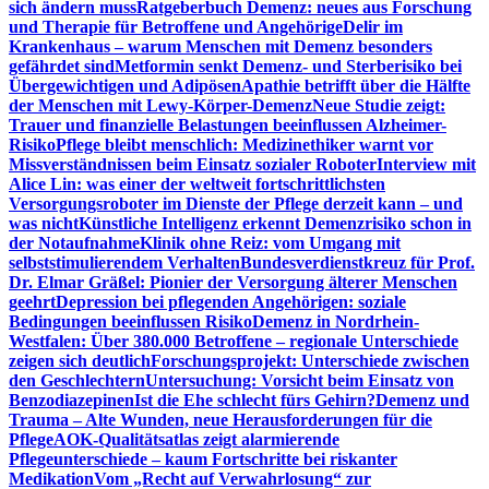
sich ändern muss
Ratgeberbuch Demenz: neues aus Forschung
und Therapie für Betroffene und Angehörige
Delir im
Krankenhaus – warum Menschen mit Demenz besonders
gefährdet sind
Metformin senkt Demenz- und Sterberisiko bei
Übergewichtigen und Adipösen
Apathie betrifft über die Hälfte
der Menschen mit Lewy-Körper-Demenz
Neue Studie zeigt:
Trauer und finanzielle Belastungen beeinflussen Alzheimer-
Risiko
Pflege bleibt menschlich: Medizinethiker warnt vor
Missverständnissen beim Einsatz sozialer Roboter
Interview mit
Alice Lin: was einer der weltweit fortschrittlichsten
Versorgungsroboter im Dienste der Pflege derzeit kann – und
was nicht
Künstliche Intelligenz erkennt Demenzrisiko schon in
der Notaufnahme
Klinik ohne Reiz: vom Umgang mit
selbststimulierendem Verhalten
Bundesverdienstkreuz für Prof.
Dr. Elmar Gräßel: Pionier der Versorgung älterer Menschen
geehrt
Depression bei pflegenden Angehörigen: soziale
Bedingungen beeinflussen Risiko
Demenz in Nordrhein-
Westfalen: Über 380.000 Betroffene – regionale Unterschiede
zeigen sich deutlich
Forschungsprojekt: Unterschiede zwischen
den Geschlechtern
Untersuchung: Vorsicht beim Einsatz von
Benzodiazepinen
Ist die Ehe schlecht fürs Gehirn?
Demenz und
Trauma – Alte Wunden, neue Herausforderungen für die
Pflege
AOK-Qualitätsatlas zeigt alarmierende
Pflegeunterschiede – kaum Fortschritte bei riskanter
Medikation
Vom „Recht auf Verwahrlosung“ zur