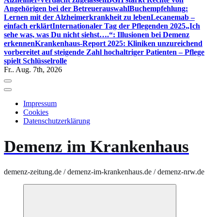
Angehörigen bei der Betreuerauswahl
Buchempfehlung:
Lernen mit der Alzheimerkrankheit zu leben
Lecanemab –
einfach erklärt
Internationaler Tag der Pflegenden 2025
„Ich
sehe was, was Du nicht siehst….“: Illusionen bei Demenz
erkennen
Krankenhaus-Report 2025: Kliniken unzureichend
vorbereitet auf steigende Zahl hochaltriger Patienten – Pflege
spielt Schlüsselrolle
Fr.. Aug. 7th, 2026
Impressum
Cookies
Datenschutzerklärung
Demenz im Krankenhaus
demenz-zeitung.de / demenz-im-krankenhaus.de / demenz-nrw.de