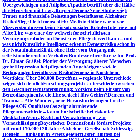
Übergewichtigen und Adipösen
Apathie betrifft über die Hälfte
der Menschen mit Lewy-Körper-Demenz
Neue Studie zeigt:
Trauer und finanzielle Belastungen beeinflussen Alzheimer-
Risiko
Pflege bleibt menschlich: Medizinethiker warnt vor
Missverständnissen beim Einsatz sozialer Roboter
Interview mit
Alice Lin: was einer der weltweit fortschrittlichsten
Versorgungsroboter im Dienste der Pflege derzeit kann – und
was nicht
Künstliche Intelligenz erkennt Demenzrisiko schon in
der Notaufnahme
Klinik ohne Reiz: vom Umgang mit
selbststimulierendem Verhalten
Bundesverdienstkreuz für Prof.
Dr. Elmar Gräßel: Pionier der Versorgung älterer Menschen
geehrt
Depression bei pflegenden Angehörigen: soziale
Bedingungen beeinflussen Risiko
Demenz in Nordrhein-
Westfalen: Über 380.000 Betroffene – regionale Unterschiede
zeigen sich deutlich
Forschungsprojekt: Unterschiede zwischen
den Geschlechtern
Untersuchung: Vorsicht beim Einsatz von
Benzodiazepinen
Ist die Ehe schlecht fürs Gehirn?
Demenz und
Trauma – Alte Wunden, neue Herausforderungen für die
Pflege
AOK-Qualitätsatlas zeigt alarmierende
Pflegeunterschiede – kaum Fortschritte bei riskanter
Medikation
Vom „Recht auf Verwahrlosung“ zur
Vernachlässigung
Bayerischer Demenzfonds fördert Projekte
mit rund 170.000 €
20 Jahre Alzheimer Gesellschaft Schleswig-
Holstein – Jubiläum in Preetz gefeiert
Erster Bluttest bei
Alzheimer-Verdacht zugelassen
BGH stärkt Rechte von