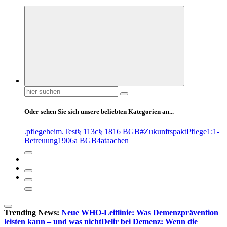
Suchen
nach:
Oder sehen Sie sich unsere beliebten Kategorien an...
.pflegeheim
.Test
§ 113c
§ 1816 BGB
#ZukunftspaktPflege
1:1-
Betreuung
1906a BGB
4at
aachen
Trending News:
Neue WHO-Leitlinie: Was Demenzprävention
leisten kann – und was nicht
Delir bei Demenz: Wenn die