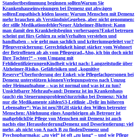
Standortbestimmung beginnen sollten
Warum Sie
Krankenhauseinweisungen bei Demenz gut abwägen
sollten
Empathisch leiden lassen: Warum Menschen mit Demenz
mehr brauchen als Verständnis
Gegeben, aber nicht genommen:
der stille Medikationsfehler
Neuer Alzheimer-Bluttest: Kann
man damit den Krankheitsbeginn vorhersagen?
Enkel betreuen
scheint gut fürs Gehirn zu sein
Verhalten verstehen und
handhaben – wie geht man sachlich und kriteriumsgeleitet vor?
Pflegeversicherung: Gerechtigkeit hängt stärker vom Wohnort
der Betroffenen ab als vom Pflegegrad
„Also, ich bin doch nicht
Ihre Tochter!“ – vom Umgang mit
Fehlidentifizierungen
Kindheit wirkt nach: Langzeitstudie über
Alzheimer-Risiko, Gefäßrisiken und „kognitive
Reserve“
Überforderung der Enkel: wie Pflegefachpersonen bei
Demenz unterstützen können
Verlegungsstress nach Umzug
oder Heimaufnahme – was ist normal und was ist zu tun?
Unsichtbarer Mehraufwand: Demenz ist im Krankenhaus
(auch) ein Steuerungsproblem
Sturzrisiko bei Demenz: Nicht
nur die Medikamente zählen
S3-Leitlinie „Delir im höheren
Lebensalter“: Was ist neu?
BGH stärkt den Willen betreuter
Menschen: Ablehnung eines Angehörigen als Betreuer ist
maßgeblich
Die Pflege von Menschen mit Demenz ist auch
nachts eine Herausforderung
Demenz und Desorientierung: viel
mehr, als nicht von A nach B zu finden
Demenz und
Psychopharmaka: „zu viel“ ist oft „zu lang“ – und wie Pflege