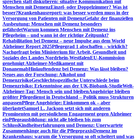
sprechen statt diskutieren: situative Kommunikation mit
Menschen mit Demenz
Einzel- oder Doppelzimmer? Was ist
besser?
Krankenhausreport: was besser werden muss in der
Versorgung von Patienten mit Demenz
Gefahr der finanziellen
Ausbeutung: Menschen mit Demenz besonders
gefährdet
Warum kommen Menschen mit Demenz ins
Pflegeheim – und wann ist der richtige Zeitpunkt?
Rehabilitation bei Demenz – neue Impulse aus dem World
Alzheimer Report 2025
Pflegegrad 1 abschaffen – wirklich?
Nachgefragt beim Ministerium für Arbeit, Gesundheit und
Soziales des Landes Nordrhein-Westfalen
EU-Kommission
genehmigt Alzheimer-Medikament mit
Donanemab
Hinlauftendenz bei Demenz: Was lässt bleiben?
Neues aus der Forschung: Alkohol und
Demenzrisiko
Geschlechtsspezifische Unterschiede beim
Demenzrisiko: Erkenntnisse aus der UK-Biobank-Studie
Welt-
Alzheimer-Tag: Mensch sein und bleiben
Angehörige bleiben
größter Pflegedienst in Deutschland – Politik muss Strukturen
anpassen
Pflege Angehörige: Einkommen ok – aber
überlastet
Samuel L. Jackson setzt sich mit anderen
Prominenten mit persönlichem Engagement gegen Alzheimer
ein
Pflegeausbildung: nicht alle bleiben bis zum
Schluss
Kindheitserfahrungen und Demenz: Unerwartete
Zusammenhänge auch für die Pflegepraxis
Demenz im
Krankenhaus: warum die Versorgung so oft scheitert und was