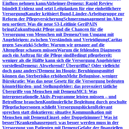
Einfluss nehmen kann
Alzheimer-Demenz: Rapid Review
bündelt Evidenz und setzt Leitplanken für eine einheitlichere
Versorgung
Kanzler kritisiert Bund-Länder-Arbeitsgruppe zur
Reform der Pflegeversicherung
Schmerzmanagement im Alter
neu sortiert: Was die neue S3-Leitlinie GeriPAIN
bringt
Zukunftspakt Pflege und die Chancen für die
Versorgung von Menschen mit Demenz
Vom Umgang mit
Angehörigen: zwischen Verständnis und Verteidigung
Caritas
gegen Sawatzki-Schelte: Warum wir genauer auf die
Altenpflege schauen müssen
Warum die fehlenden Diagnosen
auch ein Auftrag für die Pflege sind
Bedingt pflegebereit:
weniger als die Hälfte kann sich die Versorgung Angehöriger
vorstellen
Demenz: Abwehrend? Übergriffig? Oder vielleicht
doch ganz anders?
Demenz im Hospiz: Beruhigungsmittel
können das Sterberisiko erhöhen
Mehr Befugnisse, weniger
Bürokratie: Was das neue Gesetz für die Versorgung bedeuten
könnte
Hürden- und Stellungsfehler: das provoziert tätliche
Übergriffe von Menschen mit Demenz
MCI: Was
intergenerationelle Aktiv-Programme leisten müssen – und
Betroffene brauchen
Kontinuierliche Begleitung durch geschulte
Pflegefachpersonen schließt Versorgungslücken
Relevant
sprechen statt diskutieren: situative Kommunikation mit
Menschen mit Demenz
Einzel- oder Doppelzimmer? Was ist
besser?
Krankenhausreport: was besser werden muss in der
Versorgung von Patienten mit Demenz
Gefahr der finanziellen