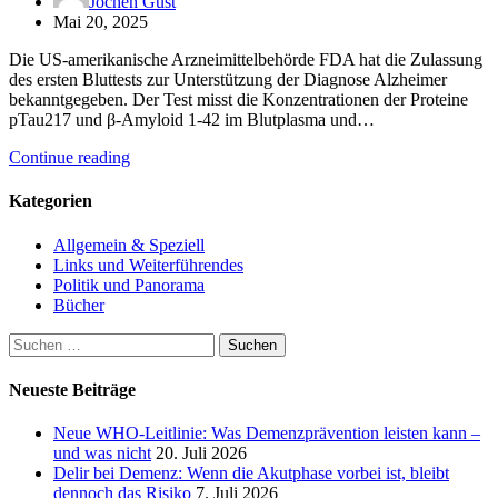
Jochen Gust
Mai 20, 2025
Die US-amerikanische Arzneimittelbehörde FDA hat die Zulassung
des ersten Bluttests zur Unterstützung der Diagnose Alzheimer
bekanntgegeben. Der Test misst die Konzentrationen der Proteine
pTau217 und β-Amyloid 1-42 im Blutplasma und…
Continue reading
Kategorien
Allgemein & Speziell
Links und Weiterführendes
Politik und Panorama
Bücher
Suchen
nach:
Neueste Beiträge
Neue WHO-Leitlinie: Was Demenzprävention leisten kann –
und was nicht
20. Juli 2026
Delir bei Demenz: Wenn die Akutphase vorbei ist, bleibt
dennoch das Risiko
7. Juli 2026