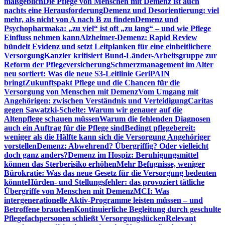
maßgeblich
Die Pflege von Menschen mit Demenz ist auch
nachts eine Herausforderung
Demenz und Desorientierung: viel
mehr, als nicht von A nach B zu finden
Demenz und
Psychopharmaka: „zu viel“ ist oft „zu lang“ – und wie Pflege
Einfluss nehmen kann
Alzheimer-Demenz: Rapid Review
bündelt Evidenz und setzt Leitplanken für eine einheitlichere
Versorgung
Kanzler kritisiert Bund-Länder-Arbeitsgruppe zur
Reform der Pflegeversicherung
Schmerzmanagement im Alter
neu sortiert: Was die neue S3-Leitlinie GeriPAIN
bringt
Zukunftspakt Pflege und die Chancen für die
Versorgung von Menschen mit Demenz
Vom Umgang mit
Angehörigen: zwischen Verständnis und Verteidigung
Caritas
gegen Sawatzki-Schelte: Warum wir genauer auf die
Altenpflege schauen müssen
Warum die fehlenden Diagnosen
auch ein Auftrag für die Pflege sind
Bedingt pflegebereit:
weniger als die Hälfte kann sich die Versorgung Angehöriger
vorstellen
Demenz: Abwehrend? Übergriffig? Oder vielleicht
doch ganz anders?
Demenz im Hospiz: Beruhigungsmittel
können das Sterberisiko erhöhen
Mehr Befugnisse, weniger
Bürokratie: Was das neue Gesetz für die Versorgung bedeuten
könnte
Hürden- und Stellungsfehler: das provoziert tätliche
Übergriffe von Menschen mit Demenz
MCI: Was
intergenerationelle Aktiv-Programme leisten müssen – und
Betroffene brauchen
Kontinuierliche Begleitung durch geschulte
Pflegefachpersonen schließt Versorgungslücken
Relevant