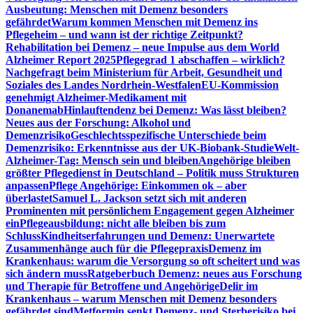
Ausbeutung: Menschen mit Demenz besonders
gefährdet
Warum kommen Menschen mit Demenz ins
Pflegeheim – und wann ist der richtige Zeitpunkt?
Rehabilitation bei Demenz – neue Impulse aus dem World
Alzheimer Report 2025
Pflegegrad 1 abschaffen – wirklich?
Nachgefragt beim Ministerium für Arbeit, Gesundheit und
Soziales des Landes Nordrhein-Westfalen
EU-Kommission
genehmigt Alzheimer-Medikament mit
Donanemab
Hinlauftendenz bei Demenz: Was lässt bleiben?
Neues aus der Forschung: Alkohol und
Demenzrisiko
Geschlechtsspezifische Unterschiede beim
Demenzrisiko: Erkenntnisse aus der UK-Biobank-Studie
Welt-
Alzheimer-Tag: Mensch sein und bleiben
Angehörige bleiben
größter Pflegedienst in Deutschland – Politik muss Strukturen
anpassen
Pflege Angehörige: Einkommen ok – aber
überlastet
Samuel L. Jackson setzt sich mit anderen
Prominenten mit persönlichem Engagement gegen Alzheimer
ein
Pflegeausbildung: nicht alle bleiben bis zum
Schluss
Kindheitserfahrungen und Demenz: Unerwartete
Zusammenhänge auch für die Pflegepraxis
Demenz im
Krankenhaus: warum die Versorgung so oft scheitert und was
sich ändern muss
Ratgeberbuch Demenz: neues aus Forschung
und Therapie für Betroffene und Angehörige
Delir im
Krankenhaus – warum Menschen mit Demenz besonders
gefährdet sind
Metformin senkt Demenz- und Sterberisiko bei