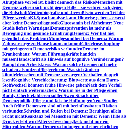
Akutphase vorbei ist, bleibt dennoch das Risiko
Menschen mit
Demenz wehren sich nicht gegen Hilfe – sie wehren sich gegen
die Botschaft
Medienbiografie und -bewußtsein werden Teil der
Pflege werden
KI-Sprachanalyse kann Hinweise geben – ersetzt
aber keine Demenzdiagnostik
Glucosamin bei Alzheimer: Neue
Studie liefert Warnsignal
Demenzprävention ist mehr als
Bewegung und gesunde Ernährung
Demenz: Wer hat hier
eigentlich das Problem?
Mundgesundheit bei Demenz: Warum
Zahnvorsorge zu Hause kaum ankommt
Gürtelrose-Impfung
mit geringerem Demenzrisiko verbunden
Demenz im
Krankenhaus: Warum Führungskräfte handeln
müssen
Handschrift als Hinweis auf kognitive Veränderungen?
Kampf dem Arbeitskreis: Warum solche Gremien oft mehr
schaden als nützen
Pflegereform: Was sich ändern
könnte
Menschen mit Demenz versorgen: Verhalten doppelt
lesen
Kognitive Verschlechterung: Blutwerte aus dem Darm-
Stoffwechsel könnten frühe Hinweise geben
Nach dem Vorfall
nicht einfach weitermachen: Warum Sie in der Pflege einen
Buddy-Check etablieren sollten
Swen Staack über
Demenzpolitik, Pflege und falsche Hoffnungen
Neue Studie:
Auch frühe Demenzen sind oft mit beeinflussbaren Risiken
verbunden
Schreien und Rufen bei Demenz: Beruhigen allein
reicht nicht
Reaktanz bei Menschen mit Demenz: Wenn Hilfe als
Druck erlebt wird
Altersschwerhörigkeit: nicht nur ein
Hörproblem
Warum Demenzschulungen mit einer ehrlichen