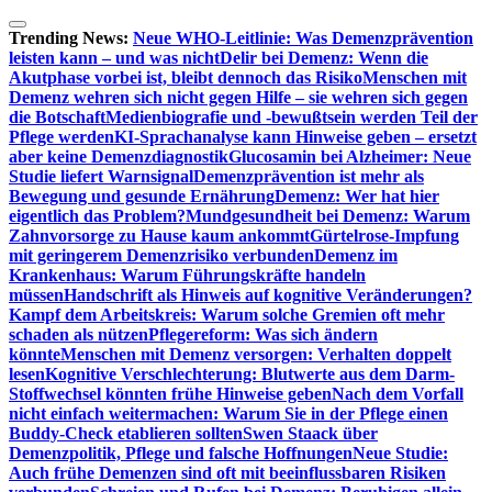
Zum
Inhalt
Trending News:
Neue WHO-Leitlinie: Was Demenzprävention
springen
leisten kann – und was nicht
Delir bei Demenz: Wenn die
Akutphase vorbei ist, bleibt dennoch das Risiko
Menschen mit
Demenz wehren sich nicht gegen Hilfe – sie wehren sich gegen
die Botschaft
Medienbiografie und -bewußtsein werden Teil der
Pflege werden
KI-Sprachanalyse kann Hinweise geben – ersetzt
aber keine Demenzdiagnostik
Glucosamin bei Alzheimer: Neue
Studie liefert Warnsignal
Demenzprävention ist mehr als
Bewegung und gesunde Ernährung
Demenz: Wer hat hier
eigentlich das Problem?
Mundgesundheit bei Demenz: Warum
Zahnvorsorge zu Hause kaum ankommt
Gürtelrose-Impfung
mit geringerem Demenzrisiko verbunden
Demenz im
Krankenhaus: Warum Führungskräfte handeln
müssen
Handschrift als Hinweis auf kognitive Veränderungen?
Kampf dem Arbeitskreis: Warum solche Gremien oft mehr
schaden als nützen
Pflegereform: Was sich ändern
könnte
Menschen mit Demenz versorgen: Verhalten doppelt
lesen
Kognitive Verschlechterung: Blutwerte aus dem Darm-
Stoffwechsel könnten frühe Hinweise geben
Nach dem Vorfall
nicht einfach weitermachen: Warum Sie in der Pflege einen
Buddy-Check etablieren sollten
Swen Staack über
Demenzpolitik, Pflege und falsche Hoffnungen
Neue Studie:
Auch frühe Demenzen sind oft mit beeinflussbaren Risiken