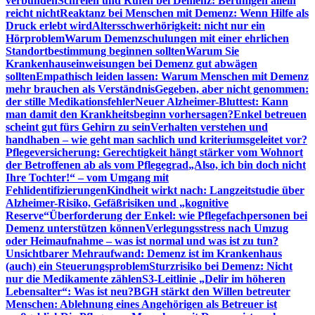
verbunden
Schreien und Rufen bei Demenz: Beruhigen allein
reicht nicht
Reaktanz bei Menschen mit Demenz: Wenn Hilfe als
Druck erlebt wird
Altersschwerhörigkeit: nicht nur ein
Hörproblem
Warum Demenzschulungen mit einer ehrlichen
Standortbestimmung beginnen sollten
Warum Sie
Krankenhauseinweisungen bei Demenz gut abwägen
sollten
Empathisch leiden lassen: Warum Menschen mit Demenz
mehr brauchen als Verständnis
Gegeben, aber nicht genommen:
der stille Medikationsfehler
Neuer Alzheimer-Bluttest: Kann
man damit den Krankheitsbeginn vorhersagen?
Enkel betreuen
scheint gut fürs Gehirn zu sein
Verhalten verstehen und
handhaben – wie geht man sachlich und kriteriumsgeleitet vor?
Pflegeversicherung: Gerechtigkeit hängt stärker vom Wohnort
der Betroffenen ab als vom Pflegegrad
„Also, ich bin doch nicht
Ihre Tochter!“ – vom Umgang mit
Fehlidentifizierungen
Kindheit wirkt nach: Langzeitstudie über
Alzheimer-Risiko, Gefäßrisiken und „kognitive
Reserve“
Überforderung der Enkel: wie Pflegefachpersonen bei
Demenz unterstützen können
Verlegungsstress nach Umzug
oder Heimaufnahme – was ist normal und was ist zu tun?
Unsichtbarer Mehraufwand: Demenz ist im Krankenhaus
(auch) ein Steuerungsproblem
Sturzrisiko bei Demenz: Nicht
nur die Medikamente zählen
S3-Leitlinie „Delir im höheren
Lebensalter“: Was ist neu?
BGH stärkt den Willen betreuter
Menschen: Ablehnung eines Angehörigen als Betreuer ist