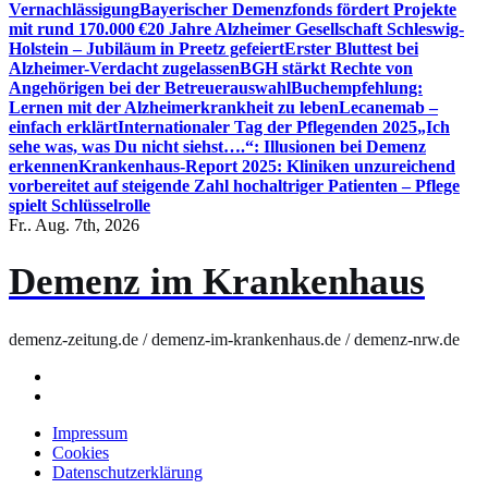
Vernachlässigung
Bayerischer Demenzfonds fördert Projekte
mit rund 170.000 €
20 Jahre Alzheimer Gesellschaft Schleswig-
Holstein – Jubiläum in Preetz gefeiert
Erster Bluttest bei
Alzheimer-Verdacht zugelassen
BGH stärkt Rechte von
Angehörigen bei der Betreuerauswahl
Buchempfehlung:
Lernen mit der Alzheimerkrankheit zu leben
Lecanemab –
einfach erklärt
Internationaler Tag der Pflegenden 2025
„Ich
sehe was, was Du nicht siehst….“: Illusionen bei Demenz
erkennen
Krankenhaus-Report 2025: Kliniken unzureichend
vorbereitet auf steigende Zahl hochaltriger Patienten – Pflege
spielt Schlüsselrolle
Fr.. Aug. 7th, 2026
Demenz im Krankenhaus
demenz-zeitung.de / demenz-im-krankenhaus.de / demenz-nrw.de
Impressum
Cookies
Datenschutzerklärung