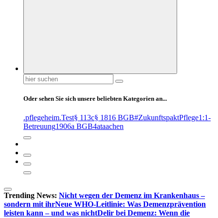
Suchen
nach:
Oder sehen Sie sich unsere beliebten Kategorien an...
.pflegeheim
.Test
§ 113c
§ 1816 BGB
#ZukunftspaktPflege
1:1-
Betreuung
1906a BGB
4at
aachen
Trending News:
Nicht wegen der Demenz im Krankenhaus –
sondern mit ihr
Neue WHO-Leitlinie: Was Demenzprävention
leisten kann – und was nicht
Delir bei Demenz: Wenn die