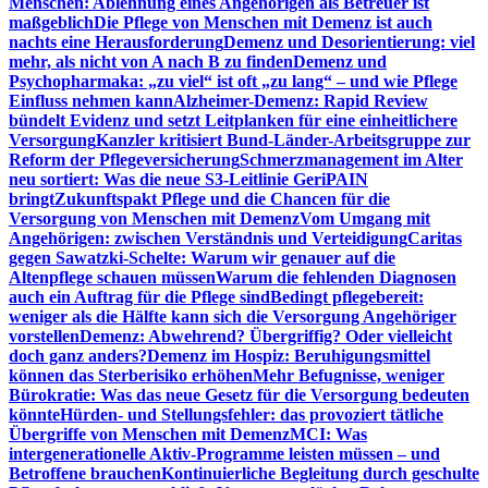
Menschen: Ablehnung eines Angehörigen als Betreuer ist
maßgeblich
Die Pflege von Menschen mit Demenz ist auch
nachts eine Herausforderung
Demenz und Desorientierung: viel
mehr, als nicht von A nach B zu finden
Demenz und
Psychopharmaka: „zu viel“ ist oft „zu lang“ – und wie Pflege
Einfluss nehmen kann
Alzheimer-Demenz: Rapid Review
bündelt Evidenz und setzt Leitplanken für eine einheitlichere
Versorgung
Kanzler kritisiert Bund-Länder-Arbeitsgruppe zur
Reform der Pflegeversicherung
Schmerzmanagement im Alter
neu sortiert: Was die neue S3-Leitlinie GeriPAIN
bringt
Zukunftspakt Pflege und die Chancen für die
Versorgung von Menschen mit Demenz
Vom Umgang mit
Angehörigen: zwischen Verständnis und Verteidigung
Caritas
gegen Sawatzki-Schelte: Warum wir genauer auf die
Altenpflege schauen müssen
Warum die fehlenden Diagnosen
auch ein Auftrag für die Pflege sind
Bedingt pflegebereit:
weniger als die Hälfte kann sich die Versorgung Angehöriger
vorstellen
Demenz: Abwehrend? Übergriffig? Oder vielleicht
doch ganz anders?
Demenz im Hospiz: Beruhigungsmittel
können das Sterberisiko erhöhen
Mehr Befugnisse, weniger
Bürokratie: Was das neue Gesetz für die Versorgung bedeuten
könnte
Hürden- und Stellungsfehler: das provoziert tätliche
Übergriffe von Menschen mit Demenz
MCI: Was
intergenerationelle Aktiv-Programme leisten müssen – und
Betroffene brauchen
Kontinuierliche Begleitung durch geschulte