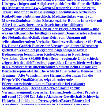
Übergewichtigen und Adipösen
Apathie betrifft über die Hälfte
der Menschen mit Lewy-Körper-Demenz
Neue Studie zeigt:
Trauer und finanzielle Belastungen beeinflussen Alzheimer-
Risiko
Pflege bleibt menschlich: Medizinethiker warnt vor
Missverständnissen beim Einsatz sozialer Roboter
Interview mit
Alice Lin: was einer der weltweit fortschrittlichsten
Versorgungsroboter im Dienste der Pflege derzeit kann – und
was nicht
Künstliche Intelligenz erkennt Demenzrisiko schon in
der Notaufnahme
Klinik ohne Reiz: vom Umgang mit
selbststimulierendem Verhalten
Bundesverdienstkreuz für Prof.
Dr. Elmar Gräßel: Pionier der Versorgung älterer Menschen
geehrt
Depression bei pflegenden Angehörigen: soziale
Bedingungen beeinflussen Risiko
Demenz in Nordrhein-
Westfalen: Über 380.000 Betroffene – regionale Unterschiede
zeigen sich deutlich
Forschungsprojekt: Unterschiede zwischen
den Geschlechtern
Untersuchung: Vorsicht beim Einsatz von
Benzodiazepinen
Ist die Ehe schlecht fürs Gehirn?
Demenz und
Trauma – Alte Wunden, neue Herausforderungen für die
Pflege
AOK-Qualitätsatlas zeigt alarmierende
Pflegeunterschiede – kaum Fortschritte bei riskanter
Medikation
Vom „Recht auf Verwahrlosung“ zur
Vernachlässigung
Bayerischer Demenzfonds fördert Projekte
mit rund 170.000 €
20 Jahre Alzheimer Gesellschaft Schleswig-
Holstein – Jubiläum in Preetz gefeiert
Erster Bluttest bei
Alzheimer-Verdacht zugelassen
BGH stärkt Rechte von