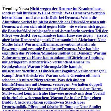
Zum
Inhalt
Trending News:
Nicht wegen der Demenz im Krankenhaus –
springen
sondern mit ihr
Neue WHO-Leitlinie: Was Demenzprävention
leisten kann – und was nicht
Delir bei Demenz: Wenn die
Akutphase vorbei ist, bleibt dennoch das Risiko
Menschen mit
Demenz wehren sich nicht gegen Hilfe – sie wehren sich gegen
die Botschaft
Medienbiografie und -bewußtsein werden Teil der
Pflege werden
KI-Sprachanalyse kann Hinweise geben – ersetzt
aber keine Demenzdiagnostik
Glucosamin bei Alzheimer: Neue
Studie liefert Warnsignal
Demenzprävention ist mehr als
Bewegung und gesunde Ernährung
Demenz: Wer hat hier
eigentlich das Problem?
Mundgesundheit bei Demenz: Warum
Zahnvorsorge zu Hause kaum ankommt
Gürtelrose-Impfung
mit geringerem Demenzrisiko verbunden
Demenz im
Krankenhaus: Warum Führungskräfte handeln
müssen
Handschrift als Hinweis auf kognitive Veränderungen?
Kampf dem Arbeitskreis: Warum solche Gremien oft mehr
schaden als nützen
Pflegereform: Was sich ändern
könnte
Menschen mit Demenz versorgen: Verhalten doppelt
lesen
Kognitive Verschlechterung: Blutwerte aus dem Darm-
Stoffwechsel könnten frühe Hinweise geben
Nach dem Vorfall
nicht einfach weitermachen: Warum Sie in der Pflege einen
Buddy-Check etablieren sollten
Swen Staack über
Demenzpolitik, Pflege und falsche Hoffnungen
Neue Studie: