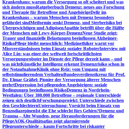
Krankenhaus: warum die Versorgung so oft scheitert und was
sich ändern muss
Ratgeberbuch Demenz: neues aus Forschung
und Therapie für Betroffene und Angehörige
Delir im
Krankenhaus – warum Menschen mit Demenz besonders
gefährdet sind
Metformin senkt Demenz- und Sterberisiko bei
Übergewichtigen und Adipösen
Apathie betrifft über die Hälfte
der Menschen mit Lewy-Körper-Demenz
Neue Studie zeigt:
Trauer und finanzielle Belastungen beeinflussen Alzheimer-
Risiko
Pflege bleibt menschlich: Medizinethiker warnt vor
Missverständnissen beim Einsatz sozialer Roboter
Interview mit
Alice Lin: was einer der weltweit fortschrittlichsten
Versorgungsroboter im Dienste der Pflege derzeit kann – und
was nicht
Künstliche Intelligenz erkennt Demenzrisiko schon in
der Notaufnahme
Klinik ohne Reiz: vom Umgang mit
selbststimulierendem Verhalten
Bundesverdienstkreuz für Prof.
Dr. Elmar Gräßel: Pionier der Versorgung älterer Menschen
geehrt
Depression bei pflegenden Angehörigen: soziale
Bedingungen beeinflussen Risiko
Demenz in Nordrhein-
Westfalen: Über 380.000 Betroffene – regionale Unterschiede
zeigen sich deutlich
Forschungsprojekt: Unterschiede zwischen
den Geschlechtern
Untersuchung: Vorsicht beim Einsatz von
Benzodiazepinen
Ist die Ehe schlecht fürs Gehirn?
Demenz und
Trauma – Alte Wunden, neue Herausforderungen für die
Pflege
AOK-Qualitätsatlas zeigt alarmierende
Pflegeunterschiede – kaum Fortschritte bei riskanter