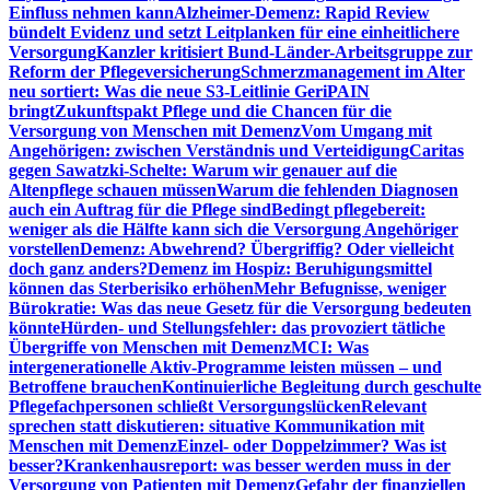
Einfluss nehmen kann
Alzheimer-Demenz: Rapid Review
bündelt Evidenz und setzt Leitplanken für eine einheitlichere
Versorgung
Kanzler kritisiert Bund-Länder-Arbeitsgruppe zur
Reform der Pflegeversicherung
Schmerzmanagement im Alter
neu sortiert: Was die neue S3-Leitlinie GeriPAIN
bringt
Zukunftspakt Pflege und die Chancen für die
Versorgung von Menschen mit Demenz
Vom Umgang mit
Angehörigen: zwischen Verständnis und Verteidigung
Caritas
gegen Sawatzki-Schelte: Warum wir genauer auf die
Altenpflege schauen müssen
Warum die fehlenden Diagnosen
auch ein Auftrag für die Pflege sind
Bedingt pflegebereit:
weniger als die Hälfte kann sich die Versorgung Angehöriger
vorstellen
Demenz: Abwehrend? Übergriffig? Oder vielleicht
doch ganz anders?
Demenz im Hospiz: Beruhigungsmittel
können das Sterberisiko erhöhen
Mehr Befugnisse, weniger
Bürokratie: Was das neue Gesetz für die Versorgung bedeuten
könnte
Hürden- und Stellungsfehler: das provoziert tätliche
Übergriffe von Menschen mit Demenz
MCI: Was
intergenerationelle Aktiv-Programme leisten müssen – und
Betroffene brauchen
Kontinuierliche Begleitung durch geschulte
Pflegefachpersonen schließt Versorgungslücken
Relevant
sprechen statt diskutieren: situative Kommunikation mit
Menschen mit Demenz
Einzel- oder Doppelzimmer? Was ist
besser?
Krankenhausreport: was besser werden muss in der
Versorgung von Patienten mit Demenz
Gefahr der finanziellen