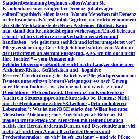
Standortbestimmung beginnen sollten
Warum Sie
Krankenhauseinweisungen bei Demenz gut abwägen
sollten
Empathisch leiden lassen: Warum Menschen mit Demenz
mehr brauchen als Verständnis
Gegeben, aber nicht genommen:
der stille Medikationsfehler
Neuer Alzheimer-Bluttest: Kann
man damit den Krankheitsbeginn vorhersagen?
Enkel betreuen
scheint gut fürs Gehirn zu sein
Verhalten verstehen und
handhaben – wie geht man sachlich und kriteriumsgeleitet vor?
Pflegeversicherung: Gerechtigkeit hängt stärker vom Wohnort
der Betroffenen ab als vom Pflegegrad
„Also, ich bin doch nicht
Ihre Tochter!“ – vom Umgang mit
Fehlidentifizierungen
Kindheit wirkt nach: Langzeitstudie über
Alzheimer-Risiko, Gefäßrisiken und „kognitive
Reserve“
Überforderung der Enkel: wie Pflegefachpersonen bei
Demenz unterstützen können
Verlegungsstress nach Umzug
oder Heimaufnahme – was ist normal und was ist zu tun?
Unsichtbarer Mehraufwand: Demenz ist im Krankenhaus
(auch) ein Steuerungsproblem
Sturzrisiko bei Demenz: Nicht
nur die Medikamente zählen
S3-Leitlinie „Delir im höheren
Lebensalter“: Was ist neu?
BGH stärkt den Willen betreuter
Menschen: Ablehnung eines Angehörigen als Betreuer ist
maßgeblich
Die Pflege von Menschen mit Demenz ist auch
nachts eine Herausforderung
Demenz und Desorientierung: viel
mehr, als nicht von A nach B zu finden
Demenz und
Psychopharmaka: „zu viel“ ist oft „zu lang“ – und wie Pflege