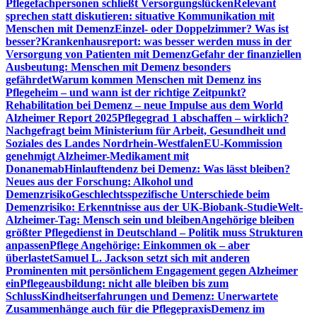
Pflegefachpersonen schließt Versorgungslücken
Relevant
sprechen statt diskutieren: situative Kommunikation mit
Menschen mit Demenz
Einzel- oder Doppelzimmer? Was ist
besser?
Krankenhausreport: was besser werden muss in der
Versorgung von Patienten mit Demenz
Gefahr der finanziellen
Ausbeutung: Menschen mit Demenz besonders
gefährdet
Warum kommen Menschen mit Demenz ins
Pflegeheim – und wann ist der richtige Zeitpunkt?
Rehabilitation bei Demenz – neue Impulse aus dem World
Alzheimer Report 2025
Pflegegrad 1 abschaffen – wirklich?
Nachgefragt beim Ministerium für Arbeit, Gesundheit und
Soziales des Landes Nordrhein-Westfalen
EU-Kommission
genehmigt Alzheimer-Medikament mit
Donanemab
Hinlauftendenz bei Demenz: Was lässt bleiben?
Neues aus der Forschung: Alkohol und
Demenzrisiko
Geschlechtsspezifische Unterschiede beim
Demenzrisiko: Erkenntnisse aus der UK-Biobank-Studie
Welt-
Alzheimer-Tag: Mensch sein und bleiben
Angehörige bleiben
größter Pflegedienst in Deutschland – Politik muss Strukturen
anpassen
Pflege Angehörige: Einkommen ok – aber
überlastet
Samuel L. Jackson setzt sich mit anderen
Prominenten mit persönlichem Engagement gegen Alzheimer
ein
Pflegeausbildung: nicht alle bleiben bis zum
Schluss
Kindheitserfahrungen und Demenz: Unerwartete
Zusammenhänge auch für die Pflegepraxis
Demenz im