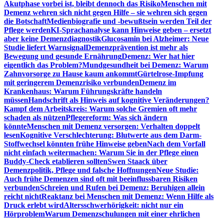
Akutphase vorbei ist, bleibt dennoch das Risiko
Menschen mit
Demenz wehren sich nicht gegen Hilfe – sie wehren sich gegen
die Botschaft
Medienbiografie und -bewußtsein werden Teil der
Pflege werden
KI-Sprachanalyse kann Hinweise geben – ersetzt
aber keine Demenzdiagnostik
Glucosamin bei Alzheimer: Neue
Studie liefert Warnsignal
Demenzprävention ist mehr als
Bewegung und gesunde Ernährung
Demenz: Wer hat hier
eigentlich das Problem?
Mundgesundheit bei Demenz: Warum
Zahnvorsorge zu Hause kaum ankommt
Gürtelrose-Impfung
mit geringerem Demenzrisiko verbunden
Demenz im
Krankenhaus: Warum Führungskräfte handeln
müssen
Handschrift als Hinweis auf kognitive Veränderungen?
Kampf dem Arbeitskreis: Warum solche Gremien oft mehr
schaden als nützen
Pflegereform: Was sich ändern
könnte
Menschen mit Demenz versorgen: Verhalten doppelt
lesen
Kognitive Verschlechterung: Blutwerte aus dem Darm-
Stoffwechsel könnten frühe Hinweise geben
Nach dem Vorfall
nicht einfach weitermachen: Warum Sie in der Pflege einen
Buddy-Check etablieren sollten
Swen Staack über
Demenzpolitik, Pflege und falsche Hoffnungen
Neue Studie:
Auch frühe Demenzen sind oft mit beeinflussbaren Risiken
verbunden
Schreien und Rufen bei Demenz: Beruhigen allein
reicht nicht
Reaktanz bei Menschen mit Demenz: Wenn Hilfe als
Druck erlebt wird
Altersschwerhörigkeit: nicht nur ein
Hörproblem
Warum Demenzschulungen mit einer ehrlichen