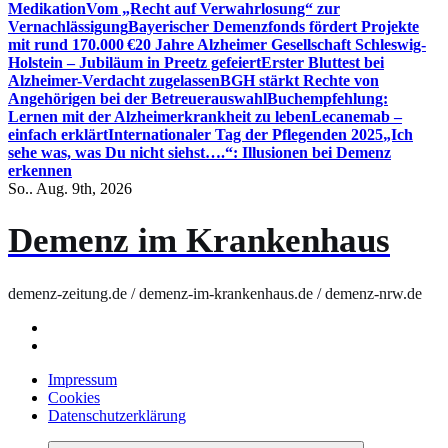
Medikation
Vom „Recht auf Verwahrlosung“ zur
Vernachlässigung
Bayerischer Demenzfonds fördert Projekte
mit rund 170.000 €
20 Jahre Alzheimer Gesellschaft Schleswig-
Holstein – Jubiläum in Preetz gefeiert
Erster Bluttest bei
Alzheimer-Verdacht zugelassen
BGH stärkt Rechte von
Angehörigen bei der Betreuerauswahl
Buchempfehlung:
Lernen mit der Alzheimerkrankheit zu leben
Lecanemab –
einfach erklärt
Internationaler Tag der Pflegenden 2025
„Ich
sehe was, was Du nicht siehst….“: Illusionen bei Demenz
erkennen
So.. Aug. 9th, 2026
Demenz im Krankenhaus
demenz-zeitung.de / demenz-im-krankenhaus.de / demenz-nrw.de
Impressum
Cookies
Datenschutzerklärung