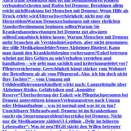
Auch frühe Demenzen sind oft mit beeinflussbaren Risiken
verbunden
Schreien und Rufen bei Demenz: Beruhigen allein
reicht nicht
Reaktanz bei Menschen mit Demenz: Wenn Hilfe als
Druck erlebt wird
Altersschwerhörigkeit: nicht nur ein
Hörproblem
Warum Demenzschulungen mit einer ehrlichen
Standortbestimmung beginnen sollten
Warum Sie
Krankenhauseinweisungen bei Demenz gut abwägen
sollten
Empathisch leiden lassen: Warum Menschen mit Demenz
mehr brauchen als Verständnis
Gegeben, aber nicht genommen:
der stille Medikationsfehler
Neuer Alzheimer-Bluttest: Kann
man damit den Krankheitsbeginn vorhersagen?
Enkel betreuen
scheint gut fürs Gehirn zu sein
Verhalten verstehen und
handhaben – wie geht man sachlich und kriteriumsgeleitet vor?
Pflegeversicherung: Gerechtigkeit hängt stärker vom Wohnort
der Betroffenen ab als vom Pflegegrad
„Also, ich bin doch nicht
Ihre Tochter!“ – vom Umgang mit
Fehlidentifizierungen
Kindheit wirkt nach: Langzeitstudie über
Alzheimer-Risiko, Gefäßrisiken und „kognitive
Reserve“
Überforderung der Enkel: wie Pflegefachpersonen bei
Demenz unterstützen können
Verlegungsstress nach Umzug
oder Heimaufnahme – was ist normal und was ist zu tun?
Unsichtbarer Mehraufwand: Demenz ist im Krankenhaus
(auch) ein Steuerungsproblem
Sturzrisiko bei Demenz: Nicht
nur die Medikamente zählen
S3-Leitlinie „Delir im höheren
Lebensalter“: Was ist neu?
BGH stärkt den Willen betreuter