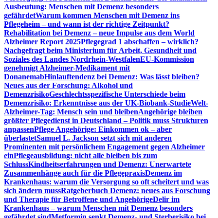
Ausbeutung: Menschen mit Demenz besonders
gefährdet
Warum kommen Menschen mit Demenz ins
Pflegeheim – und wann ist der richtige Zeitpunkt?
Rehabilitation bei Demenz – neue Impulse aus dem World
Alzheimer Report 2025
Pflegegrad 1 abschaffen – wirklich?
Nachgefragt beim Ministerium für Arbeit, Gesundheit und
Soziales des Landes Nordrhein-Westfalen
EU-Kommission
genehmigt Alzheimer-Medikament mit
Donanemab
Hinlauftendenz bei Demenz: Was lässt bleiben?
Neues aus der Forschung: Alkohol und
Demenzrisiko
Geschlechtsspezifische Unterschiede beim
Demenzrisiko: Erkenntnisse aus der UK-Biobank-Studie
Welt-
Alzheimer-Tag: Mensch sein und bleiben
Angehörige bleiben
größter Pflegedienst in Deutschland – Politik muss Strukturen
anpassen
Pflege Angehörige: Einkommen ok – aber
überlastet
Samuel L. Jackson setzt sich mit anderen
Prominenten mit persönlichem Engagement gegen Alzheimer
ein
Pflegeausbildung: nicht alle bleiben bis zum
Schluss
Kindheitserfahrungen und Demenz: Unerwartete
Zusammenhänge auch für die Pflegepraxis
Demenz im
Krankenhaus: warum die Versorgung so oft scheitert und was
sich ändern muss
Ratgeberbuch Demenz: neues aus Forschung
und Therapie für Betroffene und Angehörige
Delir im
Krankenhaus – warum Menschen mit Demenz besonders
gefährdet sind
Metformin senkt Demenz- und Sterberisiko bei