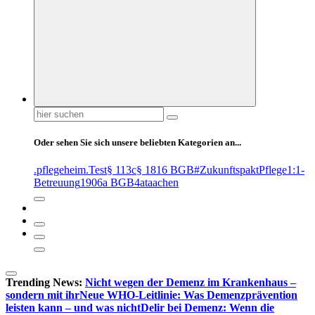
Suchen
nach:
Oder sehen Sie sich unsere beliebten Kategorien an...
.pflegeheim
.Test
§ 113c
§ 1816 BGB
#ZukunftspaktPflege
1:1-
Betreuung
1906a BGB
4at
aachen
Trending News:
Nicht wegen der Demenz im Krankenhaus –
sondern mit ihr
Neue WHO-Leitlinie: Was Demenzprävention
leisten kann – und was nicht
Delir bei Demenz: Wenn die