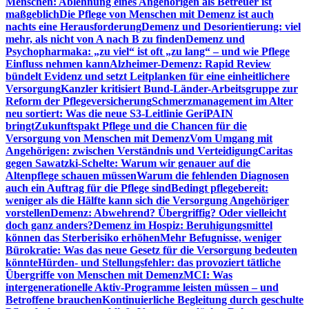
Menschen: Ablehnung eines Angehörigen als Betreuer ist
maßgeblich
Die Pflege von Menschen mit Demenz ist auch
nachts eine Herausforderung
Demenz und Desorientierung: viel
mehr, als nicht von A nach B zu finden
Demenz und
Psychopharmaka: „zu viel“ ist oft „zu lang“ – und wie Pflege
Einfluss nehmen kann
Alzheimer-Demenz: Rapid Review
bündelt Evidenz und setzt Leitplanken für eine einheitlichere
Versorgung
Kanzler kritisiert Bund-Länder-Arbeitsgruppe zur
Reform der Pflegeversicherung
Schmerzmanagement im Alter
neu sortiert: Was die neue S3-Leitlinie GeriPAIN
bringt
Zukunftspakt Pflege und die Chancen für die
Versorgung von Menschen mit Demenz
Vom Umgang mit
Angehörigen: zwischen Verständnis und Verteidigung
Caritas
gegen Sawatzki-Schelte: Warum wir genauer auf die
Altenpflege schauen müssen
Warum die fehlenden Diagnosen
auch ein Auftrag für die Pflege sind
Bedingt pflegebereit:
weniger als die Hälfte kann sich die Versorgung Angehöriger
vorstellen
Demenz: Abwehrend? Übergriffig? Oder vielleicht
doch ganz anders?
Demenz im Hospiz: Beruhigungsmittel
können das Sterberisiko erhöhen
Mehr Befugnisse, weniger
Bürokratie: Was das neue Gesetz für die Versorgung bedeuten
könnte
Hürden- und Stellungsfehler: das provoziert tätliche
Übergriffe von Menschen mit Demenz
MCI: Was
intergenerationelle Aktiv-Programme leisten müssen – und
Betroffene brauchen
Kontinuierliche Begleitung durch geschulte