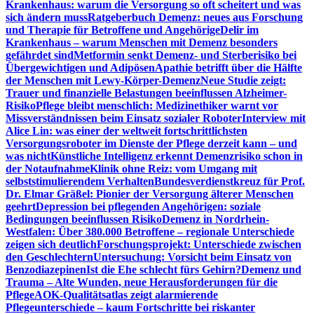
Krankenhaus: warum die Versorgung so oft scheitert und was
sich ändern muss
Ratgeberbuch Demenz: neues aus Forschung
und Therapie für Betroffene und Angehörige
Delir im
Krankenhaus – warum Menschen mit Demenz besonders
gefährdet sind
Metformin senkt Demenz- und Sterberisiko bei
Übergewichtigen und Adipösen
Apathie betrifft über die Hälfte
der Menschen mit Lewy-Körper-Demenz
Neue Studie zeigt:
Trauer und finanzielle Belastungen beeinflussen Alzheimer-
Risiko
Pflege bleibt menschlich: Medizinethiker warnt vor
Missverständnissen beim Einsatz sozialer Roboter
Interview mit
Alice Lin: was einer der weltweit fortschrittlichsten
Versorgungsroboter im Dienste der Pflege derzeit kann – und
was nicht
Künstliche Intelligenz erkennt Demenzrisiko schon in
der Notaufnahme
Klinik ohne Reiz: vom Umgang mit
selbststimulierendem Verhalten
Bundesverdienstkreuz für Prof.
Dr. Elmar Gräßel: Pionier der Versorgung älterer Menschen
geehrt
Depression bei pflegenden Angehörigen: soziale
Bedingungen beeinflussen Risiko
Demenz in Nordrhein-
Westfalen: Über 380.000 Betroffene – regionale Unterschiede
zeigen sich deutlich
Forschungsprojekt: Unterschiede zwischen
den Geschlechtern
Untersuchung: Vorsicht beim Einsatz von
Benzodiazepinen
Ist die Ehe schlecht fürs Gehirn?
Demenz und
Trauma – Alte Wunden, neue Herausforderungen für die
Pflege
AOK-Qualitätsatlas zeigt alarmierende
Pflegeunterschiede – kaum Fortschritte bei riskanter