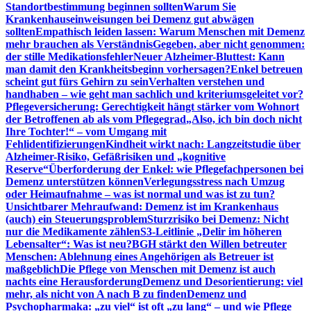
Standortbestimmung beginnen sollten
Warum Sie
Krankenhauseinweisungen bei Demenz gut abwägen
sollten
Empathisch leiden lassen: Warum Menschen mit Demenz
mehr brauchen als Verständnis
Gegeben, aber nicht genommen:
der stille Medikationsfehler
Neuer Alzheimer-Bluttest: Kann
man damit den Krankheitsbeginn vorhersagen?
Enkel betreuen
scheint gut fürs Gehirn zu sein
Verhalten verstehen und
handhaben – wie geht man sachlich und kriteriumsgeleitet vor?
Pflegeversicherung: Gerechtigkeit hängt stärker vom Wohnort
der Betroffenen ab als vom Pflegegrad
„Also, ich bin doch nicht
Ihre Tochter!“ – vom Umgang mit
Fehlidentifizierungen
Kindheit wirkt nach: Langzeitstudie über
Alzheimer-Risiko, Gefäßrisiken und „kognitive
Reserve“
Überforderung der Enkel: wie Pflegefachpersonen bei
Demenz unterstützen können
Verlegungsstress nach Umzug
oder Heimaufnahme – was ist normal und was ist zu tun?
Unsichtbarer Mehraufwand: Demenz ist im Krankenhaus
(auch) ein Steuerungsproblem
Sturzrisiko bei Demenz: Nicht
nur die Medikamente zählen
S3-Leitlinie „Delir im höheren
Lebensalter“: Was ist neu?
BGH stärkt den Willen betreuter
Menschen: Ablehnung eines Angehörigen als Betreuer ist
maßgeblich
Die Pflege von Menschen mit Demenz ist auch
nachts eine Herausforderung
Demenz und Desorientierung: viel
mehr, als nicht von A nach B zu finden
Demenz und
Psychopharmaka: „zu viel“ ist oft „zu lang“ – und wie Pflege