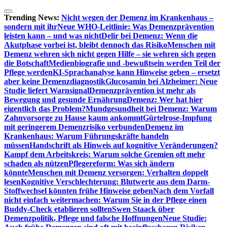
Zum
Inhalt
Trending News:
Nicht wegen der Demenz im Krankenhaus –
springen
sondern mit ihr
Neue WHO-Leitlinie: Was Demenzprävention
leisten kann – und was nicht
Delir bei Demenz: Wenn die
Akutphase vorbei ist, bleibt dennoch das Risiko
Menschen mit
Demenz wehren sich nicht gegen Hilfe – sie wehren sich gegen
die Botschaft
Medienbiografie und -bewußtsein werden Teil der
Pflege werden
KI-Sprachanalyse kann Hinweise geben – ersetzt
aber keine Demenzdiagnostik
Glucosamin bei Alzheimer: Neue
Studie liefert Warnsignal
Demenzprävention ist mehr als
Bewegung und gesunde Ernährung
Demenz: Wer hat hier
eigentlich das Problem?
Mundgesundheit bei Demenz: Warum
Zahnvorsorge zu Hause kaum ankommt
Gürtelrose-Impfung
mit geringerem Demenzrisiko verbunden
Demenz im
Krankenhaus: Warum Führungskräfte handeln
müssen
Handschrift als Hinweis auf kognitive Veränderungen?
Kampf dem Arbeitskreis: Warum solche Gremien oft mehr
schaden als nützen
Pflegereform: Was sich ändern
könnte
Menschen mit Demenz versorgen: Verhalten doppelt
lesen
Kognitive Verschlechterung: Blutwerte aus dem Darm-
Stoffwechsel könnten frühe Hinweise geben
Nach dem Vorfall
nicht einfach weitermachen: Warum Sie in der Pflege einen
Buddy-Check etablieren sollten
Swen Staack über
Demenzpolitik, Pflege und falsche Hoffnungen
Neue Studie: