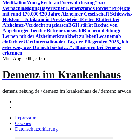
Medikation
Vom „Recht auf Verwahrlosung“ zur
Vernachlässigung
Bayerischer Demenzfonds fördert Projekte
mit rund 170.000 €
20 Jahre Alzheimer Gesellschaft Schleswig-
Holstein – Jubiläum in Preetz gefeiert
Erster Bluttest bei
Alzheimer-Verdacht zugelassen
BGH stärkt Rechte von
Angehörigen bei der Betreuerauswahl
Buchempfehlung:
Lernen mit der Alzheimerkrankheit zu leben
Lecanemab –
einfach erklärt
Internationaler Tag der Pflegenden 2025
„Ich
sehe was, was Du nicht siehst….“: Illusionen bei Demenz
erkennen
Mo.. Aug. 10th, 2026
Demenz im Krankenhaus
demenz-zeitung.de / demenz-im-krankenhaus.de / demenz-nrw.de
Impressum
Cookies
Datenschutzerklärung