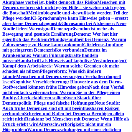
Akutphase vorbei ist, bleibt dennoch das Risiko
Menschen mit
Demenz wehren sich nicht gegen Hilfe – sie wehren sich gegen
die Botschaft
Medienbiografie und -bewußtsein werden Teil der
Pflege werden
KI-Sprachanalyse kann Hinweise geben – ersetzt
aber keine Demenzdiagnostik
Glucosamin bei Alzheimer: Neue
Studie liefert Warnsignal
Demenzprävention ist mehr als
Bewegung und gesunde Ernährung
Demenz: Wer hat hier
eigentlich das Problem?
Mundgesundheit bei Demenz: Warum
Zahnvorsorge zu Hause kaum ankommt
Gürtelrose-Impfung
mit geringerem Demenzrisiko verbunden
Demenz im
Krankenhaus: Warum Führungskräfte handeln
müssen
Handschrift als Hinweis auf kognitive Veränderungen?
Kampf dem Arbeitskreis: Warum solche Gremien oft mehr
schaden als nützen
Pflegereform: Was sich ändern
könnte
Menschen mit Demenz versorgen: Verhalten doppelt
lesen
Kognitive Verschlechterung: Blutwerte aus dem Darm-
Stoffwechsel könnten frühe Hinweise geben
Nach dem Vorfall
nicht einfach weitermachen: Warum Sie in der Pflege einen
Buddy-Check etablieren sollten
Swen Staack über
Demenzpolitik, Pflege und falsche Hoffnungen
Neue Studie:
Auch frühe Demenzen sind oft mit beeinflussbaren Risiken
verbunden
Schreien und Rufen bei Demenz: Beruhigen allein
reicht nicht
Reaktanz bei Menschen mit Demenz: Wenn Hilfe als
Druck erlebt wird
Altersschwerhörigkeit: nicht nur ein
Hörproblem
Warum Demenzschulungen mit einer ehrlichen