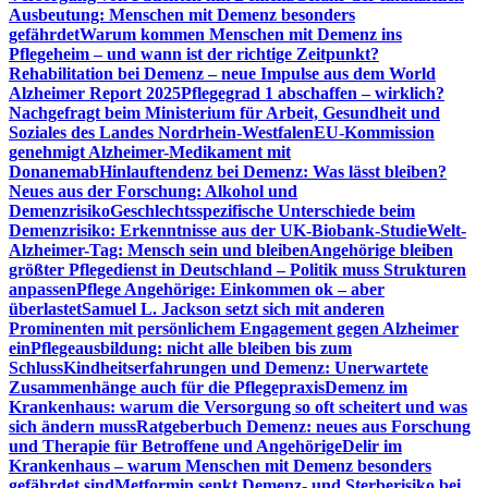
Ausbeutung: Menschen mit Demenz besonders
gefährdet
Warum kommen Menschen mit Demenz ins
Pflegeheim – und wann ist der richtige Zeitpunkt?
Rehabilitation bei Demenz – neue Impulse aus dem World
Alzheimer Report 2025
Pflegegrad 1 abschaffen – wirklich?
Nachgefragt beim Ministerium für Arbeit, Gesundheit und
Soziales des Landes Nordrhein-Westfalen
EU-Kommission
genehmigt Alzheimer-Medikament mit
Donanemab
Hinlauftendenz bei Demenz: Was lässt bleiben?
Neues aus der Forschung: Alkohol und
Demenzrisiko
Geschlechtsspezifische Unterschiede beim
Demenzrisiko: Erkenntnisse aus der UK-Biobank-Studie
Welt-
Alzheimer-Tag: Mensch sein und bleiben
Angehörige bleiben
größter Pflegedienst in Deutschland – Politik muss Strukturen
anpassen
Pflege Angehörige: Einkommen ok – aber
überlastet
Samuel L. Jackson setzt sich mit anderen
Prominenten mit persönlichem Engagement gegen Alzheimer
ein
Pflegeausbildung: nicht alle bleiben bis zum
Schluss
Kindheitserfahrungen und Demenz: Unerwartete
Zusammenhänge auch für die Pflegepraxis
Demenz im
Krankenhaus: warum die Versorgung so oft scheitert und was
sich ändern muss
Ratgeberbuch Demenz: neues aus Forschung
und Therapie für Betroffene und Angehörige
Delir im
Krankenhaus – warum Menschen mit Demenz besonders
gefährdet sind
Metformin senkt Demenz- und Sterberisiko bei