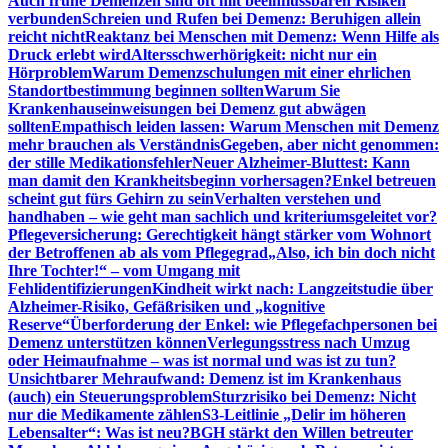
Auch frühe Demenzen sind oft mit beeinflussbaren Risiken
verbunden
Schreien und Rufen bei Demenz: Beruhigen allein
reicht nicht
Reaktanz bei Menschen mit Demenz: Wenn Hilfe als
Druck erlebt wird
Altersschwerhörigkeit: nicht nur ein
Hörproblem
Warum Demenzschulungen mit einer ehrlichen
Standortbestimmung beginnen sollten
Warum Sie
Krankenhauseinweisungen bei Demenz gut abwägen
sollten
Empathisch leiden lassen: Warum Menschen mit Demenz
mehr brauchen als Verständnis
Gegeben, aber nicht genommen:
der stille Medikationsfehler
Neuer Alzheimer-Bluttest: Kann
man damit den Krankheitsbeginn vorhersagen?
Enkel betreuen
scheint gut fürs Gehirn zu sein
Verhalten verstehen und
handhaben – wie geht man sachlich und kriteriumsgeleitet vor?
Pflegeversicherung: Gerechtigkeit hängt stärker vom Wohnort
der Betroffenen ab als vom Pflegegrad
„Also, ich bin doch nicht
Ihre Tochter!“ – vom Umgang mit
Fehlidentifizierungen
Kindheit wirkt nach: Langzeitstudie über
Alzheimer-Risiko, Gefäßrisiken und „kognitive
Reserve“
Überforderung der Enkel: wie Pflegefachpersonen bei
Demenz unterstützen können
Verlegungsstress nach Umzug
oder Heimaufnahme – was ist normal und was ist zu tun?
Unsichtbarer Mehraufwand: Demenz ist im Krankenhaus
(auch) ein Steuerungsproblem
Sturzrisiko bei Demenz: Nicht
nur die Medikamente zählen
S3-Leitlinie „Delir im höheren
Lebensalter“: Was ist neu?
BGH stärkt den Willen betreuter