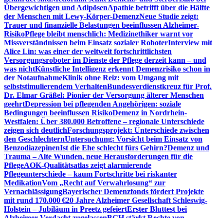
Übergewichtigen und Adipösen
Apathie betrifft über die Hälfte
der Menschen mit Lewy-Körper-Demenz
Neue Studie zeigt:
Trauer und finanzielle Belastungen beeinflussen Alzheimer-
Risiko
Pflege bleibt menschlich: Medizinethiker warnt vor
Missverständnissen beim Einsatz sozialer Roboter
Interview mit
Alice Lin: was einer der weltweit fortschrittlichsten
Versorgungsroboter im Dienste der Pflege derzeit kann – und
was nicht
Künstliche Intelligenz erkennt Demenzrisiko schon in
der Notaufnahme
Klinik ohne Reiz: vom Umgang mit
selbststimulierendem Verhalten
Bundesverdienstkreuz für Prof.
Dr. Elmar Gräßel: Pionier der Versorgung älterer Menschen
geehrt
Depression bei pflegenden Angehörigen: soziale
Bedingungen beeinflussen Risiko
Demenz in Nordrhein-
Westfalen: Über 380.000 Betroffene – regionale Unterschiede
zeigen sich deutlich
Forschungsprojekt: Unterschiede zwischen
den Geschlechtern
Untersuchung: Vorsicht beim Einsatz von
Benzodiazepinen
Ist die Ehe schlecht fürs Gehirn?
Demenz und
Trauma – Alte Wunden, neue Herausforderungen für die
Pflege
AOK-Qualitätsatlas zeigt alarmierende
Pflegeunterschiede – kaum Fortschritte bei riskanter
Medikation
Vom „Recht auf Verwahrlosung“ zur
Vernachlässigung
Bayerischer Demenzfonds fördert Projekte
mit rund 170.000 €
20 Jahre Alzheimer Gesellschaft Schleswig-
Holstein – Jubiläum in Preetz gefeiert
Erster Bluttest bei
Alzheimer-Verdacht zugelassen
BGH stärkt Rechte von