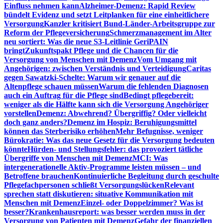
Einfluss nehmen kann
Alzheimer-Demenz: Rapid Review
bündelt Evidenz und setzt Leitplanken für eine einheitlichere
Versorgung
Kanzler kritisiert Bund-Länder-Arbeitsgruppe zur
Reform der Pflegeversicherung
Schmerzmanagement im Alter
neu sortiert: Was die neue S3-Leitlinie GeriPAIN
bringt
Zukunftspakt Pflege und die Chancen für die
Versorgung von Menschen mit Demenz
Vom Umgang mit
Angehörigen: zwischen Verständnis und Verteidigung
Caritas
gegen Sawatzki-Schelte: Warum wir genauer auf die
Altenpflege schauen müssen
Warum die fehlenden Diagnosen
auch ein Auftrag für die Pflege sind
Bedingt pflegebereit:
weniger als die Hälfte kann sich die Versorgung Angehöriger
vorstellen
Demenz: Abwehrend? Übergriffig? Oder vielleicht
doch ganz anders?
Demenz im Hospiz: Beruhigungsmittel
können das Sterberisiko erhöhen
Mehr Befugnisse, weniger
Bürokratie: Was das neue Gesetz für die Versorgung bedeuten
könnte
Hürden- und Stellungsfehler: das provoziert tätliche
Übergriffe von Menschen mit Demenz
MCI: Was
intergenerationelle Aktiv-Programme leisten müssen – und
Betroffene brauchen
Kontinuierliche Begleitung durch geschulte
Pflegefachpersonen schließt Versorgungslücken
Relevant
sprechen statt diskutieren: situative Kommunikation mit
Menschen mit Demenz
Einzel- oder Doppelzimmer? Was ist
besser?
Krankenhausreport: was besser werden muss in der
Versorgung von Patienten mit Demenz
Gefahr der finanziellen