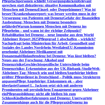
Pflegefachpersonen schließt Versorgungslücken
Relevant
sprechen statt diskutieren: situative Kommunikation mit
Menschen mit Demenz
Einzel- oder Doppelzimmer? Was ist
besser?
Krankenhausreport: was besser werden muss in der
Versorgung von Patienten mit Demenz
Gefahr der finanziellen
Ausbeutung: Menschen mit Demenz besonders
gefährdet
Warum kommen Menschen mit Demenz ins
Pflegeheim – und wann ist der richtige Zeitpunkt?
Rehabilitation bei Demenz – neue Impulse aus dem World
Alzheimer Report 2025
Pflegegrad 1 abschaffen – wirklich?
Nachgefragt beim Ministerium für Arbeit, Gesundheit und
Soziales des Landes Nordrhein-Westfalen
EU-Kommission
genehmigt Alzheimer-Medikament mit
Donanemab
Hinlauftendenz bei Demenz: Was lässt bleiben?
Neues aus der Forschung: Alkohol und
Demenzrisiko
Geschlechtsspezifische Unterschiede beim
Demenzrisiko: Erkenntnisse aus der UK-Biobank-Studie
Welt-
Alzheimer-Tag: Mensch sein und bleiben
Angehörige bleiben
größter Pflegedienst in Deutschland – Politik muss Strukturen
anpassen
Pflege Angehörige: Einkommen ok – aber
überlastet
Samuel L. Jackson setzt sich mit anderen
Prominenten mit persönlichem Engagement gegen Alzheimer
ein
Pflegeausbildung: nicht alle bleiben bis zum
Schluss
Kindheitserfahrungen und Demenz: Unerwartete
Zusammenhänge auch für die Pflegepraxis
Demenz im