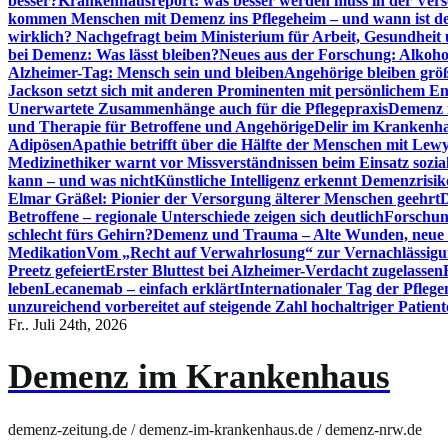
besser?
Krankenhausreport: was besser werden muss in der Ver
kommen Menschen mit Demenz ins Pflegeheim – und wann ist der
wirklich? Nachgefragt beim Ministerium für Arbeit, Gesundheit
bei Demenz: Was lässt bleiben?
Neues aus der Forschung: Alkoh
Alzheimer-Tag: Mensch sein und bleiben
Angehörige bleiben größ
Jackson setzt sich mit anderen Prominenten mit persönlichem E
Unerwartete Zusammenhänge auch für die Pflegepraxis
Demenz i
und Therapie für Betroffene und Angehörige
Delir im Krankenh
Adipösen
Apathie betrifft über die Hälfte der Menschen mit L
Medizinethiker warnt vor Missverständnissen beim Einsatz sozia
kann – und was nicht
Künstliche Intelligenz erkennt Demenzrisi
Elmar Gräßel: Pionier der Versorgung älterer Menschen geehrt
D
Betroffene – regionale Unterschiede zeigen sich deutlich
Forschun
schlecht fürs Gehirn?
Demenz und Trauma – Alte Wunden, neue H
Medikation
Vom „Recht auf Verwahrlosung“ zur Vernachlässig
Preetz gefeiert
Erster Bluttest bei Alzheimer-Verdacht zugelassen
leben
Lecanemab – einfach erklärt
Internationaler Tag der Pfleg
unzureichend vorbereitet auf steigende Zahl hochaltriger Patienten
Fr.. Juli 24th, 2026
Demenz im Krankenhaus
demenz-zeitung.de / demenz-im-krankenhaus.de / demenz-nrw.de