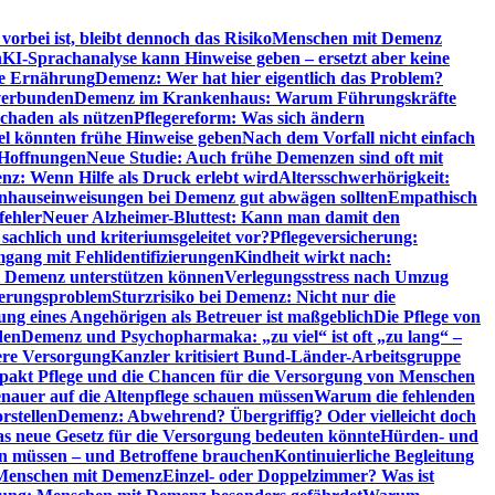
orbei ist, bleibt dennoch das Risiko
Menschen mit Demenz
n
KI-Sprachanalyse kann Hinweise geben – ersetzt aber keine
de Ernährung
Demenz: Wer hat hier eigentlich das Problem?
verbunden
Demenz im Krankenhaus: Warum Führungskräfte
chaden als nützen
Pflegereform: Was sich ändern
el könnten frühe Hinweise geben
Nach dem Vorfall nicht einfach
 Hoffnungen
Neue Studie: Auch frühe Demenzen sind oft mit
z: Wenn Hilfe als Druck erlebt wird
Altersschwerhörigkeit:
hauseinweisungen bei Demenz gut abwägen sollten
Empathisch
fehler
Neuer Alzheimer-Bluttest: Kann man damit den
achlich und kriteriumsgeleitet vor?
Pflegeversicherung:
mgang mit Fehlidentifizierungen
Kindheit wirkt nach:
i Demenz unterstützen können
Verlegungsstress nach Umzug
uerungsproblem
Sturzrisiko bei Demenz: Nicht nur die
ng eines Angehörigen als Betreuer ist maßgeblich
Die Pflege von
den
Demenz und Psychopharmaka: „zu viel“ ist oft „zu lang“ –
here Versorgung
Kanzler kritisiert Bund-Länder-Arbeitsgruppe
pakt Pflege und die Chancen für die Versorgung von Menschen
nauer auf die Altenpflege schauen müssen
Warum die fehlenden
rstellen
Demenz: Abwehrend? Übergriffig? Oder vielleicht doch
s neue Gesetz für die Versorgung bedeuten könnte
Hürden- und
en müssen – und Betroffene brauchen
Kontinuierliche Begleitung
t Menschen mit Demenz
Einzel- oder Doppelzimmer? Was ist