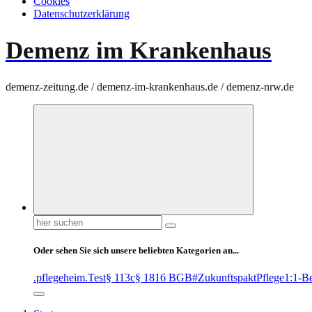
Cookies
Datenschutzerklärung
Demenz im Krankenhaus
demenz-zeitung.de / demenz-im-krankenhaus.de / demenz-nrw.de
Suchen
nach:
Oder sehen Sie sich unsere beliebten Kategorien an...
.pflegeheim
.Test
§ 113c
§ 1816 BGB
#ZukunftspaktPflege
1:1-B