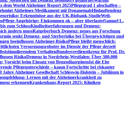
utung: Menschen mit Demenz besonders gefährdet
Warum
aus dem World Alzheimer Report 2025
Pflegegrad 1 abschaffen –
ehmigt Alzheimer-Medikament mit Donanemab
Hinlauftendenz
menzrisiko: Erkenntnisse aus der UK-Biobank-Studie
Welt-
en
Pflege Angehörige: Einkommen ok – aber überlastet
Samuel L.
 bis zum Schluss
Kindheitserfahrungen und Demenz:
sich ändern muss
Ratgeberbuch Demenz: neues aus Forschung
ormin senkt Demenz- und Sterberisiko bei Übergewichtigen und
ungen beeinflussen Alzheimer-Risiko
Pflege bleibt menschlich:
rittlichsten Versorgungsroboter im Dienste der Pflege derzeit
lbststimulierendem Verhalten
Bundesverdienstkreuz für Prof. Dr.
flussen Risiko
Demenz in Nordrhein-Westfalen: Über 380.000
: Vorsicht beim Einsatz von Benzodiazepinen
Ist die Ehe
erende Pflegeunterschiede – kaum Fortschritte bei riskanter
0 Jahre Alzheimer Gesellschaft Schleswig-Holstein – Jubiläum in
empfehlung: Lernen mit der Alzheimerkrankheit zu
Demenz erkennen
Krankenhaus-Report 2025: Kliniken