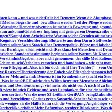
sten kann – und was nicht
Delir bei Demenz: Wenn die Akutphase v
ft
Medienbiografie und -bewußtsein werden Teil der Pflege werde
t Warnsignal
Demenzprävention ist mehr als Bewegung und gesun
 kaum ankommt
Gürtelrose-Impfung mit geringerem Demenzrisiko 
ungen?
Kampf dem Arbeitskreis: Warum solche Gremien oft mehr s
Kognitive Verschlechterung: Blutwerte aus dem Darm-Stoffwechs
ieren sollten
Swen Staack über Demenzpolitik, Pflege und falsche
z: Beruhigen allein reicht nicht
Reaktanz bei Menschen mit Demen
rlichen Standortbestimmung beginnen sollten
Warum Sie Kranken
Verständnis
Gegeben, aber nicht genommen: der stille Medikations
Gehirn zu sein
Verhalten verstehen und handhaben – wie geht man s
s vom Pflegegrad
„Also, ich bin doch nicht Ihre Tochter!“ – vom U
ive Reserve“
Überforderung der Enkel: wie Pflegefachpersonen be
tbarer Mehraufwand: Demenz ist im Krankenhaus (auch) ein Ste
: Was ist neu?
BGH stärkt den Willen betreuter Menschen: Ablehnu
nz und Desorientierung: viel mehr, als nicht von A nach B zu fin
view bündelt Evidenz und setzt Leitplanken für eine einheitlic
eu sortiert: Was die neue S3-Leitlinie GeriPAIN bringt
Zukunfts
s und Verteidigung
Caritas gegen Sawatzki-Schelte: Warum wir ge
it: weniger als die Hälfte kann sich die Versorgung Angehöriger vo
terberisiko erhöhen
Mehr Befugnisse, weniger Bürokratie: Was da