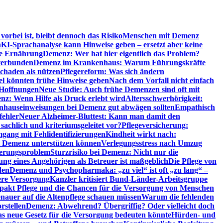
orbei ist, bleibt dennoch das Risiko
Menschen mit Demenz
n
KI-Sprachanalyse kann Hinweise geben – ersetzt aber keine
de Ernährung
Demenz: Wer hat hier eigentlich das Problem?
verbunden
Demenz im Krankenhaus: Warum Führungskräfte
chaden als nützen
Pflegereform: Was sich ändern
el könnten frühe Hinweise geben
Nach dem Vorfall nicht einfach
 Hoffnungen
Neue Studie: Auch frühe Demenzen sind oft mit
z: Wenn Hilfe als Druck erlebt wird
Altersschwerhörigkeit:
hauseinweisungen bei Demenz gut abwägen sollten
Empathisch
fehler
Neuer Alzheimer-Bluttest: Kann man damit den
achlich und kriteriumsgeleitet vor?
Pflegeversicherung:
mgang mit Fehlidentifizierungen
Kindheit wirkt nach:
i Demenz unterstützen können
Verlegungsstress nach Umzug
uerungsproblem
Sturzrisiko bei Demenz: Nicht nur die
ng eines Angehörigen als Betreuer ist maßgeblich
Die Pflege von
den
Demenz und Psychopharmaka: „zu viel“ ist oft „zu lang“ –
here Versorgung
Kanzler kritisiert Bund-Länder-Arbeitsgruppe
pakt Pflege und die Chancen für die Versorgung von Menschen
nauer auf die Altenpflege schauen müssen
Warum die fehlenden
rstellen
Demenz: Abwehrend? Übergriffig? Oder vielleicht doch
s neue Gesetz für die Versorgung bedeuten könnte
Hürden- und