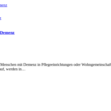
emenz
t Demenz
n Menschen mit Demenz in Pflegeeinrichtungen oder Wohngemeinschaft
s auf, werden in…