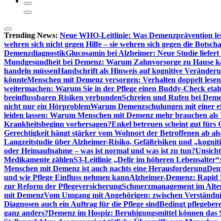
Trending News:
Neue WHO-Leitlinie: Was Demenzprävention lei
wehren sich nicht gegen Hilfe – sie wehren sich gegen die Botscha
Demenzdiagnostik
Glucosamin bei Alzheimer: Neue Studie liefer
Mundgesundheit bei Demenz: Warum Zahnvorsorge zu Hause
handeln müssen
Handschrift als Hinweis auf kognitive Veränder
könnte
Menschen mit Demenz versorgen: Verhalten doppelt lesen
weitermachen: Warum Sie in der Pflege einen Buddy-Check etabl
beeinflussbaren Risiken verbunden
Schreien und Rufen bei Demen
nicht nur ein Hörproblem
Warum Demenzschulungen mit einer eh
leiden lassen: Warum Menschen mit Demenz mehr brauchen als 
Krankheitsbeginn vorhersagen?
Enkel betreuen scheint gut fürs 
Gerechtigkeit hängt stärker vom Wohnort der Betroffenen ab al
Langzeitstudie über Alzheimer-Risiko, Gefäßrisiken und „kognit
oder Heimaufnahme – was ist normal und was ist zu tun?
Unsich
Medikamente zählen
S3-Leitlinie „Delir im höheren Lebensalter“
Menschen mit Demenz ist auch nachts eine Herausforderung
Deme
und wie Pflege Einfluss nehmen kann
Alzheimer-Demenz: Rapid Re
zur Reform der Pflegeversicherung
Schmerzmanagement im Alter n
mit Demenz
Vom Umgang mit Angehörigen: zwischen Verständni
Diagnosen auch ein Auftrag für die Pflege sind
Bedingt pflegebere
ganz anders?
Demenz im Hospiz: Beruhigungsmittel können das S