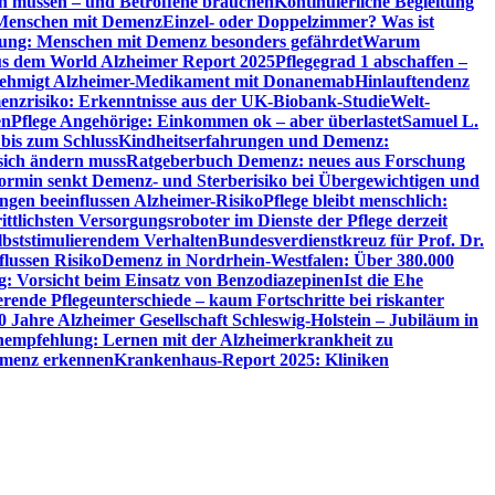
en müssen – und Betroffene brauchen
Kontinuierliche Begleitung
t Menschen mit Demenz
Einzel- oder Doppelzimmer? Was ist
utung: Menschen mit Demenz besonders gefährdet
Warum
aus dem World Alzheimer Report 2025
Pflegegrad 1 abschaffen –
ehmigt Alzheimer-Medikament mit Donanemab
Hinlauftendenz
menzrisiko: Erkenntnisse aus der UK-Biobank-Studie
Welt-
en
Pflege Angehörige: Einkommen ok – aber überlastet
Samuel L.
 bis zum Schluss
Kindheitserfahrungen und Demenz:
sich ändern muss
Ratgeberbuch Demenz: neues aus Forschung
ormin senkt Demenz- und Sterberisiko bei Übergewichtigen und
ungen beeinflussen Alzheimer-Risiko
Pflege bleibt menschlich:
rittlichsten Versorgungsroboter im Dienste der Pflege derzeit
lbststimulierendem Verhalten
Bundesverdienstkreuz für Prof. Dr.
flussen Risiko
Demenz in Nordrhein-Westfalen: Über 380.000
: Vorsicht beim Einsatz von Benzodiazepinen
Ist die Ehe
erende Pflegeunterschiede – kaum Fortschritte bei riskanter
0 Jahre Alzheimer Gesellschaft Schleswig-Holstein – Jubiläum in
empfehlung: Lernen mit der Alzheimerkrankheit zu
Demenz erkennen
Krankenhaus-Report 2025: Kliniken