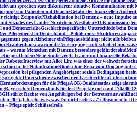
n mit Demenz
MCI: Was intergenerationelle Aktiv-Programme leist
Relevant sprechen statt diskutieren: situative Kommunikation mi
sorgung von Patienten mit Demenz
Gefahr der finanziellen Ausbe
 richtige Zeitpunkt?
Rehabilitation bei Demenz – neue Impulse 
 und Soziales des Landes Nordrhein-Westfalen
EU-Kommission gen
ol und Demenzrisiko
Geschlechtsspezifische Unterschiede beim De
ter Pflegedienst in Deutschland – Politik muss Strukturen anpass
ngagement gegen Alzheimer ein
Pflegeausbildung: nicht alle bleiben
m Krankenhaus: warum die Versorgung so oft scheitert und was 
aus – warum Menschen mit Demenz besonders gefährdet sind
Metf
ewy-Körper-Demenz
Neue Studie zeigt: Trauer und finanzielle Belast
ler Roboter
Interview mit Alice Lin: was einer der weltweit fortsch
ko schon in der Notaufnahme
Klinik ohne Reiz: vom Umgang mit se
epression bei pflegenden Angehörigen: soziale Bedingungen beein
gsprojekt: Unterschiede zwischen den Geschlechtern
Untersuchung
erausforderungen für die Pflege
AOK-Qualitätsatlas zeigt alarmi
ung
Bayerischer Demenzfonds fördert Projekte mit rund 170.000 €
2
BGH stärkt Rechte von Angehörigen bei der Betreuerauswahl
Buch
enden 2025
„Ich sehe was, was Du nicht siehst….“: Illusionen bei 
 – Pflege spielt Schlüsselrolle