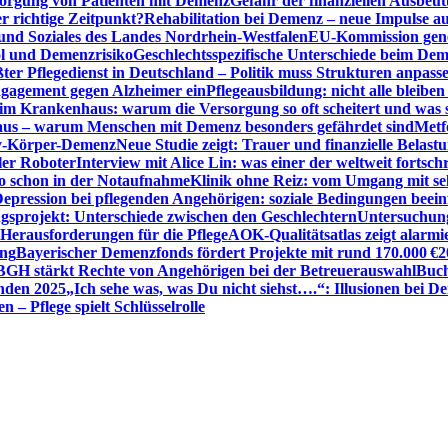
sorgung von Patienten mit Demenz
Gefahr der finanziellen Ausbe
 richtige Zeitpunkt?
Rehabilitation bei Demenz – neue Impulse 
 und Soziales des Landes Nordrhein-Westfalen
EU-Kommission gen
ol und Demenzrisiko
Geschlechtsspezifische Unterschiede beim De
ter Pflegedienst in Deutschland – Politik muss Strukturen anpass
ngagement gegen Alzheimer ein
Pflegeausbildung: nicht alle bleiben
m Krankenhaus: warum die Versorgung so oft scheitert und was 
aus – warum Menschen mit Demenz besonders gefährdet sind
Metf
ewy-Körper-Demenz
Neue Studie zeigt: Trauer und finanzielle Belast
ler Roboter
Interview mit Alice Lin: was einer der weltweit fortsch
ko schon in der Notaufnahme
Klinik ohne Reiz: vom Umgang mit se
epression bei pflegenden Angehörigen: soziale Bedingungen beein
gsprojekt: Unterschiede zwischen den Geschlechtern
Untersuchung
erausforderungen für die Pflege
AOK-Qualitätsatlas zeigt alarmi
ung
Bayerischer Demenzfonds fördert Projekte mit rund 170.000 €
2
BGH stärkt Rechte von Angehörigen bei der Betreuerauswahl
Buch
enden 2025
„Ich sehe was, was Du nicht siehst….“: Illusionen bei 
 – Pflege spielt Schlüsselrolle