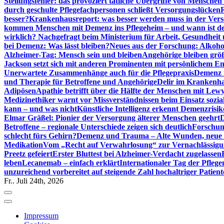
Stellungsfehler: das provoziert tätliche Übergriffe von Mensche
durch geschulte Pflegefachpersonen schließt Versorgungslücken
besser?
Krankenhausreport: was besser werden muss in der Ver
kommen Menschen mit Demenz ins Pflegeheim – und wann ist der
wirklich? Nachgefragt beim Ministerium für Arbeit, Gesundheit
bei Demenz: Was lässt bleiben?
Neues aus der Forschung: Alkoh
Alzheimer-Tag: Mensch sein und bleiben
Angehörige bleiben größ
Jackson setzt sich mit anderen Prominenten mit persönlichem E
Unerwartete Zusammenhänge auch für die Pflegepraxis
Demenz i
und Therapie für Betroffene und Angehörige
Delir im Krankenh
Adipösen
Apathie betrifft über die Hälfte der Menschen mit L
Medizinethiker warnt vor Missverständnissen beim Einsatz sozia
kann – und was nicht
Künstliche Intelligenz erkennt Demenzrisi
Elmar Gräßel: Pionier der Versorgung älterer Menschen geehrt
D
Betroffene – regionale Unterschiede zeigen sich deutlich
Forschun
schlecht fürs Gehirn?
Demenz und Trauma – Alte Wunden, neue H
Medikation
Vom „Recht auf Verwahrlosung“ zur Vernachlässig
Preetz gefeiert
Erster Bluttest bei Alzheimer-Verdacht zugelassen
leben
Lecanemab – einfach erklärt
Internationaler Tag der Pfleg
unzureichend vorbereitet auf steigende Zahl hochaltriger Patienten
Fr.. Juli 24th, 2026
Impressum