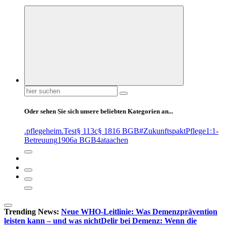
Suchen
nach:
Oder sehen Sie sich unsere beliebten Kategorien an...
.pflegeheim
.Test
§ 113c
§ 1816 BGB
#ZukunftspaktPflege
1:1-
Betreuung
1906a BGB
4at
aachen
Trending News:
Neue WHO-Leitlinie: Was Demenzprävention
leisten kann – und was nicht
Delir bei Demenz: Wenn die