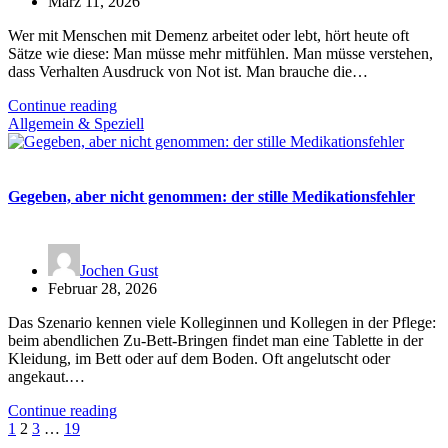
März 11, 2026
Wer mit Menschen mit Demenz arbeitet oder lebt, hört heute oft
Sätze wie diese: Man müsse mehr mitfühlen. Man müsse verstehen,
dass Verhalten Ausdruck von Not ist. Man brauche die…
Continue reading
Allgemein & Speziell
Gegeben, aber nicht genommen: der stille Medikationsfehler
Jochen Gust
Februar 28, 2026
Das Szenario kennen viele Kolleginnen und Kollegen in der Pflege:
beim abendlichen Zu-Bett-Bringen findet man eine Tablette in der
Kleidung, im Bett oder auf dem Boden. Oft angelutscht oder
angekaut.…
Continue reading
Seitennummerierung
1
2
3
…
19