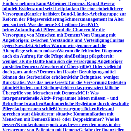
Einfluss nehmen kann
Alzheimer-Demenz: Rapid Review
bündelt Evidenz und setzt Leitplanken für eine einheitlichere
Versorgung
Kanzler kritisiert Bund-Länder-Arbeitsgruppe zur
Reform der Pflegeversicherung
Schmerzmanagement im Alter
neu sortiert: Was die neue S3-Leitlinie GeriPAIN
bringt
Zukunftspakt Pflege und die Chancen für die
Versorgung von Menschen mit Demenz
Vom Umgang mit
Angehörigen: zwischen Verständnis und Verteidigung
Caritas
gegen Sawatzki-Schelte: Warum wir genauer auf die
Altenpflege schauen müssen
Warum die fehlenden Diagnosen
auch ein Auftrag für die Pflege sind
Bedingt pflegebereit:
weniger als die Hälfte kann sich die Versorgung Angehöriger
vorstellen
Demenz: Abwehrend? Übergriffig? Oder vielleicht
doch ganz anders?
Demenz im Hospiz: Beruhigungsmittel
können das Sterberisiko erhöhen
Mehr Befugnisse, weniger
Bürokratie: Was das neue Gesetz für die Versorgung bedeuten
könnte
Hürden- und Stellungsfehler: das provoziert tätliche
Übergriffe von Menschen mit Demenz
MCI: Was
intergenerationelle Aktiv-Programme leisten müssen – und
Betroffene brauchen
Kontinuierliche Begleitung durch geschulte
Pflegefachpersonen schließt Versorgungslücken
Relevant
sprechen statt diskutieren: situative Kommunikation mit
Menschen mit Demenz
Einzel- oder Doppelzimmer? Was ist
besser?
Krankenhausreport: was besser werden muss in der
Versorgung von Patienten mit Demenz
Gefahr der finanziellen