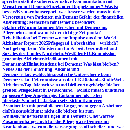
sprechen statt diskutieren: situative Kommunikation mit
Menschen mit Demenz
Einzel- oder Doppelzimmer? Was ist
besser?
Krankenhausreport: was besser werden muss in der
Versorgung von Patienten mit Demenz
Gefahr der finanziellen
Ausbeutung: Menschen mit Demenz besonders
gefährdet
Warum kommen Menschen mit Demenz ins
Pflegeheim – und wann ist der richtige Zeitpunkt?
Rehabilitation bei Demenz – neue Impulse aus dem World
Alzheimer Report 2025
Pflegegrad 1 abschaffen – wirklich?
Nachgefragt beim Ministerium für Arbeit, Gesundheit und
Soziales des Landes Nordrhein-Westfalen
EU-Kommission
genehmigt Alzheimer-Medikament mit
Donanemab
Hinlauftendenz bei Demenz: Was lässt bleiben?
Neues aus der Forschung: Alkohol und
Demenzrisiko
Geschlechtsspezifische Unterschiede beim
Demenzrisiko: Erkenntnisse aus der UK-Biobank-Studie
Welt-
Alzheimer-Tag: Mensch sein und bleiben
Angehörige bleiben
größter Pflegedienst in Deutschland – Politik muss Strukturen
anpassen
Pflege Angehörige: Einkommen ok – aber
überlastet
Samuel L. Jackson setzt sich mit anderen
Prominenten mit persönlichem Engagement gegen Alzheimer
ein
Pflegeausbildung: nicht alle bleiben bis zum
Schluss
Kindheitserfahrungen und Demenz: Unerwartete
Zusammenhänge auch für die Pflegepraxis
Demenz im
Krankenhaus: warum die Versorgung so oft scheitert und was