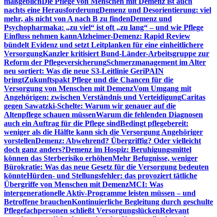
maßgeblich
Die Pflege von Menschen mit Demenz ist auch
nachts eine Herausforderung
Demenz und Desorientierung: viel
mehr, als nicht von A nach B zu finden
Demenz und
Psychopharmaka: „zu viel“ ist oft „zu lang“ – und wie Pflege
Einfluss nehmen kann
Alzheimer-Demenz: Rapid Review
bündelt Evidenz und setzt Leitplanken für eine einheitlichere
Versorgung
Kanzler kritisiert Bund-Länder-Arbeitsgruppe zur
Reform der Pflegeversicherung
Schmerzmanagement im Alter
neu sortiert: Was die neue S3-Leitlinie GeriPAIN
bringt
Zukunftspakt Pflege und die Chancen für die
Versorgung von Menschen mit Demenz
Vom Umgang mit
Angehörigen: zwischen Verständnis und Verteidigung
Caritas
gegen Sawatzki-Schelte: Warum wir genauer auf die
Altenpflege schauen müssen
Warum die fehlenden Diagnosen
auch ein Auftrag für die Pflege sind
Bedingt pflegebereit:
weniger als die Hälfte kann sich die Versorgung Angehöriger
vorstellen
Demenz: Abwehrend? Übergriffig? Oder vielleicht
doch ganz anders?
Demenz im Hospiz: Beruhigungsmittel
können das Sterberisiko erhöhen
Mehr Befugnisse, weniger
Bürokratie: Was das neue Gesetz für die Versorgung bedeuten
könnte
Hürden- und Stellungsfehler: das provoziert tätliche
Übergriffe von Menschen mit Demenz
MCI: Was
intergenerationelle Aktiv-Programme leisten müssen – und
Betroffene brauchen
Kontinuierliche Begleitung durch geschulte
Pflegefachpersonen schließt Versorgungslücken
Relevant