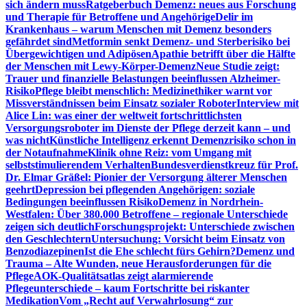
sich ändern muss
Ratgeberbuch Demenz: neues aus Forschung
und Therapie für Betroffene und Angehörige
Delir im
Krankenhaus – warum Menschen mit Demenz besonders
gefährdet sind
Metformin senkt Demenz- und Sterberisiko bei
Übergewichtigen und Adipösen
Apathie betrifft über die Hälfte
der Menschen mit Lewy-Körper-Demenz
Neue Studie zeigt:
Trauer und finanzielle Belastungen beeinflussen Alzheimer-
Risiko
Pflege bleibt menschlich: Medizinethiker warnt vor
Missverständnissen beim Einsatz sozialer Roboter
Interview mit
Alice Lin: was einer der weltweit fortschrittlichsten
Versorgungsroboter im Dienste der Pflege derzeit kann – und
was nicht
Künstliche Intelligenz erkennt Demenzrisiko schon in
der Notaufnahme
Klinik ohne Reiz: vom Umgang mit
selbststimulierendem Verhalten
Bundesverdienstkreuz für Prof.
Dr. Elmar Gräßel: Pionier der Versorgung älterer Menschen
geehrt
Depression bei pflegenden Angehörigen: soziale
Bedingungen beeinflussen Risiko
Demenz in Nordrhein-
Westfalen: Über 380.000 Betroffene – regionale Unterschiede
zeigen sich deutlich
Forschungsprojekt: Unterschiede zwischen
den Geschlechtern
Untersuchung: Vorsicht beim Einsatz von
Benzodiazepinen
Ist die Ehe schlecht fürs Gehirn?
Demenz und
Trauma – Alte Wunden, neue Herausforderungen für die
Pflege
AOK-Qualitätsatlas zeigt alarmierende
Pflegeunterschiede – kaum Fortschritte bei riskanter
Medikation
Vom „Recht auf Verwahrlosung“ zur