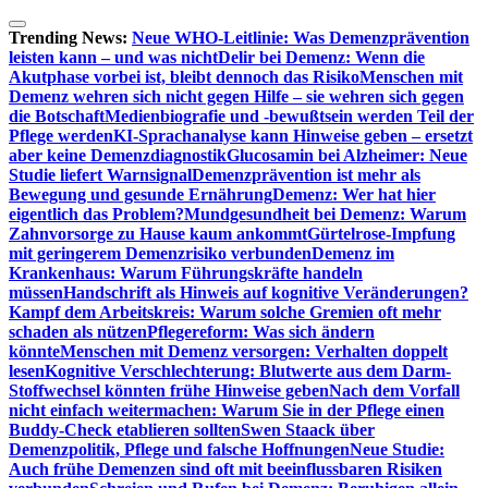
Zum
Inhalt
Trending News:
Neue WHO-Leitlinie: Was Demenzprävention
springen
leisten kann – und was nicht
Delir bei Demenz: Wenn die
Akutphase vorbei ist, bleibt dennoch das Risiko
Menschen mit
Demenz wehren sich nicht gegen Hilfe – sie wehren sich gegen
die Botschaft
Medienbiografie und -bewußtsein werden Teil der
Pflege werden
KI-Sprachanalyse kann Hinweise geben – ersetzt
aber keine Demenzdiagnostik
Glucosamin bei Alzheimer: Neue
Studie liefert Warnsignal
Demenzprävention ist mehr als
Bewegung und gesunde Ernährung
Demenz: Wer hat hier
eigentlich das Problem?
Mundgesundheit bei Demenz: Warum
Zahnvorsorge zu Hause kaum ankommt
Gürtelrose-Impfung
mit geringerem Demenzrisiko verbunden
Demenz im
Krankenhaus: Warum Führungskräfte handeln
müssen
Handschrift als Hinweis auf kognitive Veränderungen?
Kampf dem Arbeitskreis: Warum solche Gremien oft mehr
schaden als nützen
Pflegereform: Was sich ändern
könnte
Menschen mit Demenz versorgen: Verhalten doppelt
lesen
Kognitive Verschlechterung: Blutwerte aus dem Darm-
Stoffwechsel könnten frühe Hinweise geben
Nach dem Vorfall
nicht einfach weitermachen: Warum Sie in der Pflege einen
Buddy-Check etablieren sollten
Swen Staack über
Demenzpolitik, Pflege und falsche Hoffnungen
Neue Studie:
Auch frühe Demenzen sind oft mit beeinflussbaren Risiken