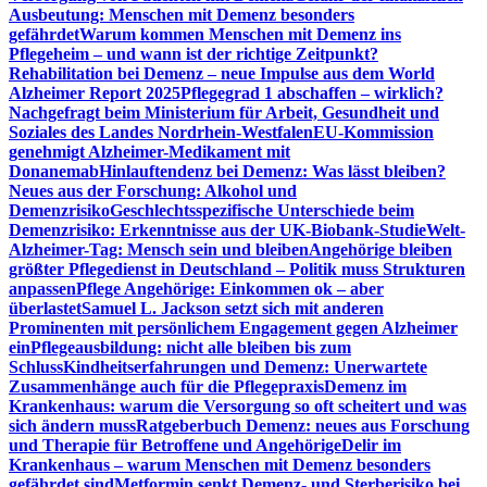
Ausbeutung: Menschen mit Demenz besonders
gefährdet
Warum kommen Menschen mit Demenz ins
Pflegeheim – und wann ist der richtige Zeitpunkt?
Rehabilitation bei Demenz – neue Impulse aus dem World
Alzheimer Report 2025
Pflegegrad 1 abschaffen – wirklich?
Nachgefragt beim Ministerium für Arbeit, Gesundheit und
Soziales des Landes Nordrhein-Westfalen
EU-Kommission
genehmigt Alzheimer-Medikament mit
Donanemab
Hinlauftendenz bei Demenz: Was lässt bleiben?
Neues aus der Forschung: Alkohol und
Demenzrisiko
Geschlechtsspezifische Unterschiede beim
Demenzrisiko: Erkenntnisse aus der UK-Biobank-Studie
Welt-
Alzheimer-Tag: Mensch sein und bleiben
Angehörige bleiben
größter Pflegedienst in Deutschland – Politik muss Strukturen
anpassen
Pflege Angehörige: Einkommen ok – aber
überlastet
Samuel L. Jackson setzt sich mit anderen
Prominenten mit persönlichem Engagement gegen Alzheimer
ein
Pflegeausbildung: nicht alle bleiben bis zum
Schluss
Kindheitserfahrungen und Demenz: Unerwartete
Zusammenhänge auch für die Pflegepraxis
Demenz im
Krankenhaus: warum die Versorgung so oft scheitert und was
sich ändern muss
Ratgeberbuch Demenz: neues aus Forschung
und Therapie für Betroffene und Angehörige
Delir im
Krankenhaus – warum Menschen mit Demenz besonders
gefährdet sind
Metformin senkt Demenz- und Sterberisiko bei