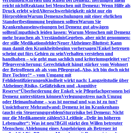
verbunden
Schreien und Rufen bei Demenz: Beruhigen allein
reicht nicht
Reaktanz bei Menschen mit Demenz: Wenn Hilfe als
Druck erlebt wird
Altersschwerhörigkeit: nicht nur ein
Hörproblem
Warum Demenzschulungen mit einer ehrlichen
Standortbestimmung beginnen sollten
Warum Sie
Krankenhauseinweisungen bei Demenz gut abwägen
sollten
Empathisch leiden lassen: Warum Menschen mit Demenz
mehr brauchen als Verständnis
Gegeben, aber nicht genommen:
der stille Medikationsfehler
Neuer Alzheimer-Bluttest: Kann
man damit den Krankheitsbeginn vorhersagen?
Enkel betreuen
scheint gut fürs Gehirn zu sein
Verhalten verstehen und
handhaben – wie geht man sachlich und kriteriumsgeleitet vor?
Pflegeversicherung: Gerechtigkeit hängt stärker vom Wohnort
der Betroffenen ab als vom Pflegegrad
„Also, ich bin doch nicht
Ihre Tochter!“ – vom Umgang mit
Fehlidentifizierungen
Kindheit wirkt nach: Langzeitstudie über
Alzheimer-Risiko, Gefäßrisiken und „kognitive
Reserve“
Überforderung der Enkel: wie Pflegefachpersonen bei
Demenz unterstützen können
Verlegungsstress nach Umzug
oder Heimaufnahme – was ist normal und was ist zu tun?
Unsichtbarer Mehraufwand: Demenz ist im Krankenhaus
(auch) ein Steuerungsproblem
Sturzrisiko bei Demenz: Nicht
nur die Medikamente zählen
S3-Leitlinie „Delir im höheren
Lebensalter“: Was ist neu?
BGH stärkt den Willen betreuter
Menschen: Ablehnung eines Angehörigen als Betreuer ist