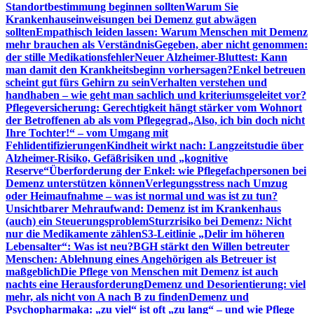
Standortbestimmung beginnen sollten
Warum Sie
Krankenhauseinweisungen bei Demenz gut abwägen
sollten
Empathisch leiden lassen: Warum Menschen mit Demenz
mehr brauchen als Verständnis
Gegeben, aber nicht genommen:
der stille Medikationsfehler
Neuer Alzheimer-Bluttest: Kann
man damit den Krankheitsbeginn vorhersagen?
Enkel betreuen
scheint gut fürs Gehirn zu sein
Verhalten verstehen und
handhaben – wie geht man sachlich und kriteriumsgeleitet vor?
Pflegeversicherung: Gerechtigkeit hängt stärker vom Wohnort
der Betroffenen ab als vom Pflegegrad
„Also, ich bin doch nicht
Ihre Tochter!“ – vom Umgang mit
Fehlidentifizierungen
Kindheit wirkt nach: Langzeitstudie über
Alzheimer-Risiko, Gefäßrisiken und „kognitive
Reserve“
Überforderung der Enkel: wie Pflegefachpersonen bei
Demenz unterstützen können
Verlegungsstress nach Umzug
oder Heimaufnahme – was ist normal und was ist zu tun?
Unsichtbarer Mehraufwand: Demenz ist im Krankenhaus
(auch) ein Steuerungsproblem
Sturzrisiko bei Demenz: Nicht
nur die Medikamente zählen
S3-Leitlinie „Delir im höheren
Lebensalter“: Was ist neu?
BGH stärkt den Willen betreuter
Menschen: Ablehnung eines Angehörigen als Betreuer ist
maßgeblich
Die Pflege von Menschen mit Demenz ist auch
nachts eine Herausforderung
Demenz und Desorientierung: viel
mehr, als nicht von A nach B zu finden
Demenz und
Psychopharmaka: „zu viel“ ist oft „zu lang“ – und wie Pflege