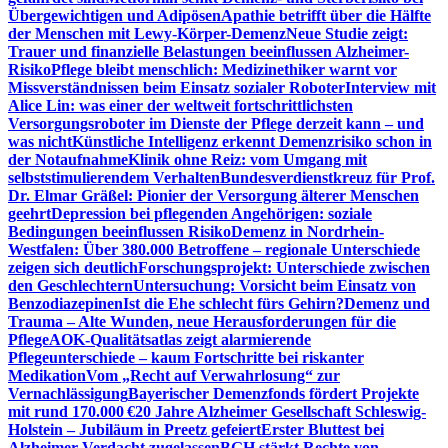
Übergewichtigen und Adipösen
Apathie betrifft über die Hälfte
der Menschen mit Lewy-Körper-Demenz
Neue Studie zeigt:
Trauer und finanzielle Belastungen beeinflussen Alzheimer-
Risiko
Pflege bleibt menschlich: Medizinethiker warnt vor
Missverständnissen beim Einsatz sozialer Roboter
Interview mit
Alice Lin: was einer der weltweit fortschrittlichsten
Versorgungsroboter im Dienste der Pflege derzeit kann – und
was nicht
Künstliche Intelligenz erkennt Demenzrisiko schon in
der Notaufnahme
Klinik ohne Reiz: vom Umgang mit
selbststimulierendem Verhalten
Bundesverdienstkreuz für Prof.
Dr. Elmar Gräßel: Pionier der Versorgung älterer Menschen
geehrt
Depression bei pflegenden Angehörigen: soziale
Bedingungen beeinflussen Risiko
Demenz in Nordrhein-
Westfalen: Über 380.000 Betroffene – regionale Unterschiede
zeigen sich deutlich
Forschungsprojekt: Unterschiede zwischen
den Geschlechtern
Untersuchung: Vorsicht beim Einsatz von
Benzodiazepinen
Ist die Ehe schlecht fürs Gehirn?
Demenz und
Trauma – Alte Wunden, neue Herausforderungen für die
Pflege
AOK-Qualitätsatlas zeigt alarmierende
Pflegeunterschiede – kaum Fortschritte bei riskanter
Medikation
Vom „Recht auf Verwahrlosung“ zur
Vernachlässigung
Bayerischer Demenzfonds fördert Projekte
mit rund 170.000 €
20 Jahre Alzheimer Gesellschaft Schleswig-
Holstein – Jubiläum in Preetz gefeiert
Erster Bluttest bei
Alzheimer-Verdacht zugelassen
BGH stärkt Rechte von