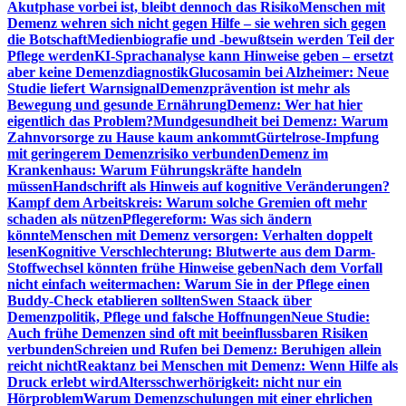
Akutphase vorbei ist, bleibt dennoch das Risiko
Menschen mit
Demenz wehren sich nicht gegen Hilfe – sie wehren sich gegen
die Botschaft
Medienbiografie und -bewußtsein werden Teil der
Pflege werden
KI-Sprachanalyse kann Hinweise geben – ersetzt
aber keine Demenzdiagnostik
Glucosamin bei Alzheimer: Neue
Studie liefert Warnsignal
Demenzprävention ist mehr als
Bewegung und gesunde Ernährung
Demenz: Wer hat hier
eigentlich das Problem?
Mundgesundheit bei Demenz: Warum
Zahnvorsorge zu Hause kaum ankommt
Gürtelrose-Impfung
mit geringerem Demenzrisiko verbunden
Demenz im
Krankenhaus: Warum Führungskräfte handeln
müssen
Handschrift als Hinweis auf kognitive Veränderungen?
Kampf dem Arbeitskreis: Warum solche Gremien oft mehr
schaden als nützen
Pflegereform: Was sich ändern
könnte
Menschen mit Demenz versorgen: Verhalten doppelt
lesen
Kognitive Verschlechterung: Blutwerte aus dem Darm-
Stoffwechsel könnten frühe Hinweise geben
Nach dem Vorfall
nicht einfach weitermachen: Warum Sie in der Pflege einen
Buddy-Check etablieren sollten
Swen Staack über
Demenzpolitik, Pflege und falsche Hoffnungen
Neue Studie:
Auch frühe Demenzen sind oft mit beeinflussbaren Risiken
verbunden
Schreien und Rufen bei Demenz: Beruhigen allein
reicht nicht
Reaktanz bei Menschen mit Demenz: Wenn Hilfe als
Druck erlebt wird
Altersschwerhörigkeit: nicht nur ein
Hörproblem
Warum Demenzschulungen mit einer ehrlichen