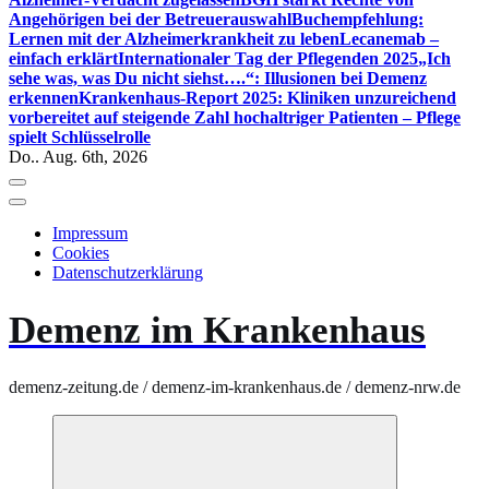
Angehörigen bei der Betreuerauswahl
Buchempfehlung:
Lernen mit der Alzheimerkrankheit zu leben
Lecanemab –
einfach erklärt
Internationaler Tag der Pflegenden 2025
„Ich
sehe was, was Du nicht siehst….“: Illusionen bei Demenz
erkennen
Krankenhaus-Report 2025: Kliniken unzureichend
vorbereitet auf steigende Zahl hochaltriger Patienten – Pflege
spielt Schlüsselrolle
Do.. Aug. 6th, 2026
Impressum
Cookies
Datenschutzerklärung
Demenz im Krankenhaus
demenz-zeitung.de / demenz-im-krankenhaus.de / demenz-nrw.de