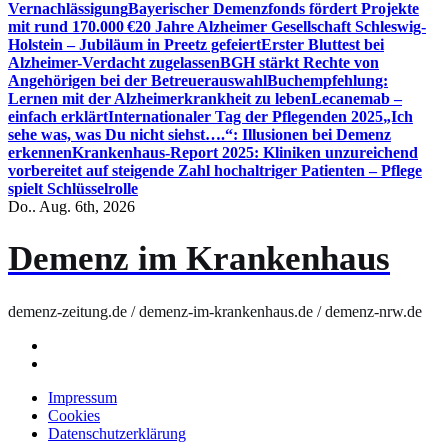
Vernachlässigung
Bayerischer Demenzfonds fördert Projekte
mit rund 170.000 €
20 Jahre Alzheimer Gesellschaft Schleswig-
Holstein – Jubiläum in Preetz gefeiert
Erster Bluttest bei
Alzheimer-Verdacht zugelassen
BGH stärkt Rechte von
Angehörigen bei der Betreuerauswahl
Buchempfehlung:
Lernen mit der Alzheimerkrankheit zu leben
Lecanemab –
einfach erklärt
Internationaler Tag der Pflegenden 2025
„Ich
sehe was, was Du nicht siehst….“: Illusionen bei Demenz
erkennen
Krankenhaus-Report 2025: Kliniken unzureichend
vorbereitet auf steigende Zahl hochaltriger Patienten – Pflege
spielt Schlüsselrolle
Do.. Aug. 6th, 2026
Demenz im Krankenhaus
demenz-zeitung.de / demenz-im-krankenhaus.de / demenz-nrw.de
Impressum
Cookies
Datenschutzerklärung