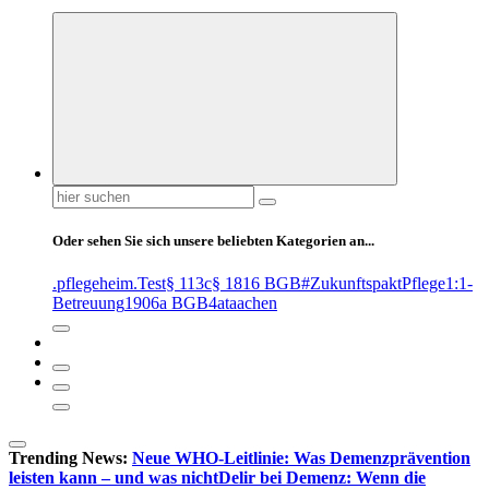
Suchen
nach:
Oder sehen Sie sich unsere beliebten Kategorien an...
.pflegeheim
.Test
§ 113c
§ 1816 BGB
#ZukunftspaktPflege
1:1-
Betreuung
1906a BGB
4at
aachen
Trending News:
Neue WHO-Leitlinie: Was Demenzprävention
leisten kann – und was nicht
Delir bei Demenz: Wenn die