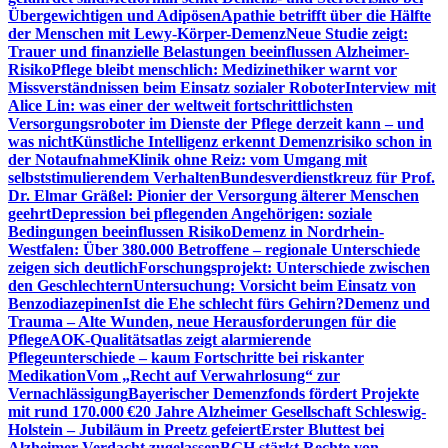
Übergewichtigen und Adipösen
Apathie betrifft über die Hälfte
der Menschen mit Lewy-Körper-Demenz
Neue Studie zeigt:
Trauer und finanzielle Belastungen beeinflussen Alzheimer-
Risiko
Pflege bleibt menschlich: Medizinethiker warnt vor
Missverständnissen beim Einsatz sozialer Roboter
Interview mit
Alice Lin: was einer der weltweit fortschrittlichsten
Versorgungsroboter im Dienste der Pflege derzeit kann – und
was nicht
Künstliche Intelligenz erkennt Demenzrisiko schon in
der Notaufnahme
Klinik ohne Reiz: vom Umgang mit
selbststimulierendem Verhalten
Bundesverdienstkreuz für Prof.
Dr. Elmar Gräßel: Pionier der Versorgung älterer Menschen
geehrt
Depression bei pflegenden Angehörigen: soziale
Bedingungen beeinflussen Risiko
Demenz in Nordrhein-
Westfalen: Über 380.000 Betroffene – regionale Unterschiede
zeigen sich deutlich
Forschungsprojekt: Unterschiede zwischen
den Geschlechtern
Untersuchung: Vorsicht beim Einsatz von
Benzodiazepinen
Ist die Ehe schlecht fürs Gehirn?
Demenz und
Trauma – Alte Wunden, neue Herausforderungen für die
Pflege
AOK-Qualitätsatlas zeigt alarmierende
Pflegeunterschiede – kaum Fortschritte bei riskanter
Medikation
Vom „Recht auf Verwahrlosung“ zur
Vernachlässigung
Bayerischer Demenzfonds fördert Projekte
mit rund 170.000 €
20 Jahre Alzheimer Gesellschaft Schleswig-
Holstein – Jubiläum in Preetz gefeiert
Erster Bluttest bei
Alzheimer-Verdacht zugelassen
BGH stärkt Rechte von