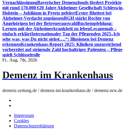
Vernachlässigung
Bayerischer Demenzfonds fördert Projekte
mit rund 170.000 €
20 Jahre Alzheimer Gesellschaft Schleswig-
Holstein – Jubiläum in Preetz gefeiert
Erster Bluttest bei
Alzheimer-Verdacht zugelassen
BGH stärkt Rechte von
Angehörigen bei der Betreuerauswahl
Buchempfehlung:
Lernen mit der Alzheimerkrankheit zu leben
Lecanemab –
einfach erklärt
Internationaler Tag der Pflegenden 2025
„Ich
sehe was, was Du nicht siehst….“: Illusionen bei Demenz
erkennen
Krankenhaus-Report 2025: Kliniken unzureichend
vorbereitet auf steigende Zahl hochaltriger Patienten – Pflege
spielt Schlüsselrolle
Fr.. Aug. 7th, 2026
Demenz im Krankenhaus
demenz-zeitung.de / demenz-im-krankenhaus.de / demenz-nrw.de
Impressum
Cookies
Datenschutzerklärung