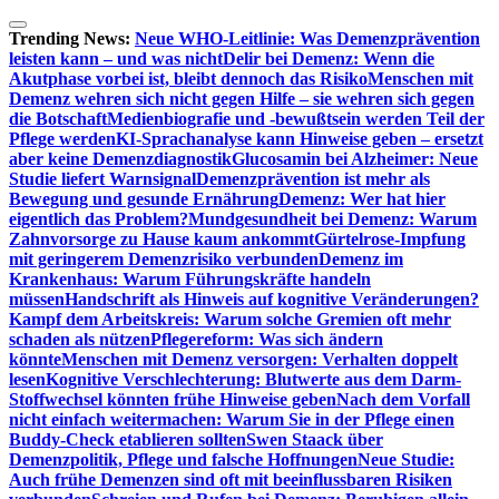
Zum
Inhalt
Trending News:
Neue WHO-Leitlinie: Was Demenzprävention
springen
leisten kann – und was nicht
Delir bei Demenz: Wenn die
Akutphase vorbei ist, bleibt dennoch das Risiko
Menschen mit
Demenz wehren sich nicht gegen Hilfe – sie wehren sich gegen
die Botschaft
Medienbiografie und -bewußtsein werden Teil der
Pflege werden
KI-Sprachanalyse kann Hinweise geben – ersetzt
aber keine Demenzdiagnostik
Glucosamin bei Alzheimer: Neue
Studie liefert Warnsignal
Demenzprävention ist mehr als
Bewegung und gesunde Ernährung
Demenz: Wer hat hier
eigentlich das Problem?
Mundgesundheit bei Demenz: Warum
Zahnvorsorge zu Hause kaum ankommt
Gürtelrose-Impfung
mit geringerem Demenzrisiko verbunden
Demenz im
Krankenhaus: Warum Führungskräfte handeln
müssen
Handschrift als Hinweis auf kognitive Veränderungen?
Kampf dem Arbeitskreis: Warum solche Gremien oft mehr
schaden als nützen
Pflegereform: Was sich ändern
könnte
Menschen mit Demenz versorgen: Verhalten doppelt
lesen
Kognitive Verschlechterung: Blutwerte aus dem Darm-
Stoffwechsel könnten frühe Hinweise geben
Nach dem Vorfall
nicht einfach weitermachen: Warum Sie in der Pflege einen
Buddy-Check etablieren sollten
Swen Staack über
Demenzpolitik, Pflege und falsche Hoffnungen
Neue Studie:
Auch frühe Demenzen sind oft mit beeinflussbaren Risiken