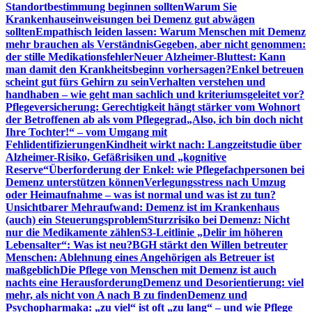
Standortbestimmung beginnen sollten
Warum Sie
Krankenhauseinweisungen bei Demenz gut abwägen
sollten
Empathisch leiden lassen: Warum Menschen mit Demenz
mehr brauchen als Verständnis
Gegeben, aber nicht genommen:
der stille Medikationsfehler
Neuer Alzheimer-Bluttest: Kann
man damit den Krankheitsbeginn vorhersagen?
Enkel betreuen
scheint gut fürs Gehirn zu sein
Verhalten verstehen und
handhaben – wie geht man sachlich und kriteriumsgeleitet vor?
Pflegeversicherung: Gerechtigkeit hängt stärker vom Wohnort
der Betroffenen ab als vom Pflegegrad
„Also, ich bin doch nicht
Ihre Tochter!“ – vom Umgang mit
Fehlidentifizierungen
Kindheit wirkt nach: Langzeitstudie über
Alzheimer-Risiko, Gefäßrisiken und „kognitive
Reserve“
Überforderung der Enkel: wie Pflegefachpersonen bei
Demenz unterstützen können
Verlegungsstress nach Umzug
oder Heimaufnahme – was ist normal und was ist zu tun?
Unsichtbarer Mehraufwand: Demenz ist im Krankenhaus
(auch) ein Steuerungsproblem
Sturzrisiko bei Demenz: Nicht
nur die Medikamente zählen
S3-Leitlinie „Delir im höheren
Lebensalter“: Was ist neu?
BGH stärkt den Willen betreuter
Menschen: Ablehnung eines Angehörigen als Betreuer ist
maßgeblich
Die Pflege von Menschen mit Demenz ist auch
nachts eine Herausforderung
Demenz und Desorientierung: viel
mehr, als nicht von A nach B zu finden
Demenz und
Psychopharmaka: „zu viel“ ist oft „zu lang“ – und wie Pflege