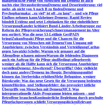
maßgeblich
Die Pflege von Menschen mit Demenz ist auch
nachts eine Herausforderung
Demenz und Desorientierung: viel
mehr, als nicht von A nach B zu finden
Demenz und
Psychopharmaka: „zu viel“ ist oft „zu lang“ – und wie Pflege
Einfluss nehmen kann
Alzheimer-Demenz: Rapid Review
bündelt Evidenz und setzt Leitplanken für eine einheitlichere
Versorgung
Kanzler kritisiert Bund-Länder-Arbeitsgruppe zur
Reform der Pflegeversicherung
Schmerzmanagement im Alter
neu sortiert: Was die neue S3-Leitlinie GeriPAIN
bringt
Zukunftspakt Pflege und die Chancen für die
Versorgung von Menschen mit Demenz
Vom Umgang mit
Angehörigen: zwischen Verständnis und Verteidigung
Caritas
gegen Sawatzki-Schelte: Warum wir genauer auf die
Altenpflege schauen müssen
Warum die fehlenden Diagnosen
auch ein Auftrag für die Pflege sind
Bedingt pflegebereit:
weniger als die Hälfte kann sich die Versorgung Angehöriger
vorstellen
Demenz: Abwehrend? Übergriffig? Oder vielleicht
doch ganz anders?
Demenz im Hospiz: Beruhigungsmittel
können das Sterberisiko erhöhen
Mehr Befugnisse, weniger
Bürokratie: Was das neue Gesetz für die Versorgung bedeuten
könnte
Hürden- und Stellungsfehler: das provoziert tätliche
Übergriffe von Menschen mit Demenz
MCI: Was
intergenerationelle Aktiv-Programme leisten müssen – und
Betroffene brauchen
Kontinuierliche Begleitung durch geschulte
Pflegefachpersonen schließt Versorgungslücken
Relevant