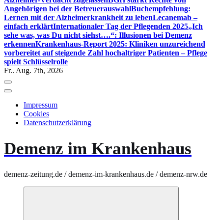
Angehörigen bei der Betreuerauswahl
Buchempfehlung:
Lernen mit der Alzheimerkrankheit zu leben
Lecanemab –
einfach erklärt
Internationaler Tag der Pflegenden 2025
„Ich
sehe was, was Du nicht siehst….“: Illusionen bei Demenz
erkennen
Krankenhaus-Report 2025: Kliniken unzureichend
vorbereitet auf steigende Zahl hochaltriger Patienten – Pflege
spielt Schlüsselrolle
Fr.. Aug. 7th, 2026
Impressum
Cookies
Datenschutzerklärung
Demenz im Krankenhaus
demenz-zeitung.de / demenz-im-krankenhaus.de / demenz-nrw.de