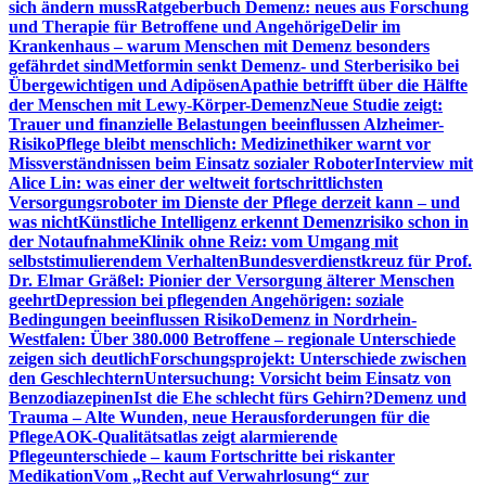
sich ändern muss
Ratgeberbuch Demenz: neues aus Forschung
und Therapie für Betroffene und Angehörige
Delir im
Krankenhaus – warum Menschen mit Demenz besonders
gefährdet sind
Metformin senkt Demenz- und Sterberisiko bei
Übergewichtigen und Adipösen
Apathie betrifft über die Hälfte
der Menschen mit Lewy-Körper-Demenz
Neue Studie zeigt:
Trauer und finanzielle Belastungen beeinflussen Alzheimer-
Risiko
Pflege bleibt menschlich: Medizinethiker warnt vor
Missverständnissen beim Einsatz sozialer Roboter
Interview mit
Alice Lin: was einer der weltweit fortschrittlichsten
Versorgungsroboter im Dienste der Pflege derzeit kann – und
was nicht
Künstliche Intelligenz erkennt Demenzrisiko schon in
der Notaufnahme
Klinik ohne Reiz: vom Umgang mit
selbststimulierendem Verhalten
Bundesverdienstkreuz für Prof.
Dr. Elmar Gräßel: Pionier der Versorgung älterer Menschen
geehrt
Depression bei pflegenden Angehörigen: soziale
Bedingungen beeinflussen Risiko
Demenz in Nordrhein-
Westfalen: Über 380.000 Betroffene – regionale Unterschiede
zeigen sich deutlich
Forschungsprojekt: Unterschiede zwischen
den Geschlechtern
Untersuchung: Vorsicht beim Einsatz von
Benzodiazepinen
Ist die Ehe schlecht fürs Gehirn?
Demenz und
Trauma – Alte Wunden, neue Herausforderungen für die
Pflege
AOK-Qualitätsatlas zeigt alarmierende
Pflegeunterschiede – kaum Fortschritte bei riskanter
Medikation
Vom „Recht auf Verwahrlosung“ zur