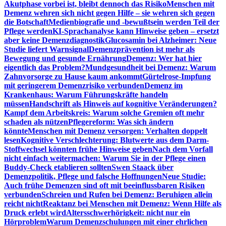
Akutphase vorbei ist, bleibt dennoch das Risiko
Menschen mit
Demenz wehren sich nicht gegen Hilfe – sie wehren sich gegen
die Botschaft
Medienbiografie und -bewußtsein werden Teil der
Pflege werden
KI-Sprachanalyse kann Hinweise geben – ersetzt
aber keine Demenzdiagnostik
Glucosamin bei Alzheimer: Neue
Studie liefert Warnsignal
Demenzprävention ist mehr als
Bewegung und gesunde Ernährung
Demenz: Wer hat hier
eigentlich das Problem?
Mundgesundheit bei Demenz: Warum
Zahnvorsorge zu Hause kaum ankommt
Gürtelrose-Impfung
mit geringerem Demenzrisiko verbunden
Demenz im
Krankenhaus: Warum Führungskräfte handeln
müssen
Handschrift als Hinweis auf kognitive Veränderungen?
Kampf dem Arbeitskreis: Warum solche Gremien oft mehr
schaden als nützen
Pflegereform: Was sich ändern
könnte
Menschen mit Demenz versorgen: Verhalten doppelt
lesen
Kognitive Verschlechterung: Blutwerte aus dem Darm-
Stoffwechsel könnten frühe Hinweise geben
Nach dem Vorfall
nicht einfach weitermachen: Warum Sie in der Pflege einen
Buddy-Check etablieren sollten
Swen Staack über
Demenzpolitik, Pflege und falsche Hoffnungen
Neue Studie:
Auch frühe Demenzen sind oft mit beeinflussbaren Risiken
verbunden
Schreien und Rufen bei Demenz: Beruhigen allein
reicht nicht
Reaktanz bei Menschen mit Demenz: Wenn Hilfe als
Druck erlebt wird
Altersschwerhörigkeit: nicht nur ein
Hörproblem
Warum Demenzschulungen mit einer ehrlichen