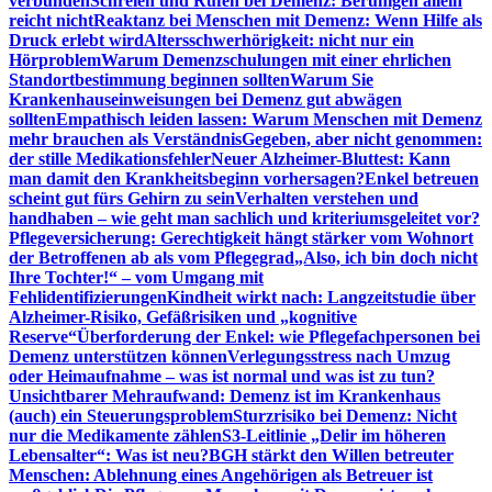
verbunden
Schreien und Rufen bei Demenz: Beruhigen allein
reicht nicht
Reaktanz bei Menschen mit Demenz: Wenn Hilfe als
Druck erlebt wird
Altersschwerhörigkeit: nicht nur ein
Hörproblem
Warum Demenzschulungen mit einer ehrlichen
Standortbestimmung beginnen sollten
Warum Sie
Krankenhauseinweisungen bei Demenz gut abwägen
sollten
Empathisch leiden lassen: Warum Menschen mit Demenz
mehr brauchen als Verständnis
Gegeben, aber nicht genommen:
der stille Medikationsfehler
Neuer Alzheimer-Bluttest: Kann
man damit den Krankheitsbeginn vorhersagen?
Enkel betreuen
scheint gut fürs Gehirn zu sein
Verhalten verstehen und
handhaben – wie geht man sachlich und kriteriumsgeleitet vor?
Pflegeversicherung: Gerechtigkeit hängt stärker vom Wohnort
der Betroffenen ab als vom Pflegegrad
„Also, ich bin doch nicht
Ihre Tochter!“ – vom Umgang mit
Fehlidentifizierungen
Kindheit wirkt nach: Langzeitstudie über
Alzheimer-Risiko, Gefäßrisiken und „kognitive
Reserve“
Überforderung der Enkel: wie Pflegefachpersonen bei
Demenz unterstützen können
Verlegungsstress nach Umzug
oder Heimaufnahme – was ist normal und was ist zu tun?
Unsichtbarer Mehraufwand: Demenz ist im Krankenhaus
(auch) ein Steuerungsproblem
Sturzrisiko bei Demenz: Nicht
nur die Medikamente zählen
S3-Leitlinie „Delir im höheren
Lebensalter“: Was ist neu?
BGH stärkt den Willen betreuter
Menschen: Ablehnung eines Angehörigen als Betreuer ist