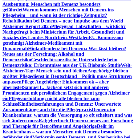
Ausbeutung: Menschen mit Demenz besonders
gefährdet
Warum kommen Menschen mit Demenz ins
Pflegeheim – und wann ist der richtige Zeitpunkt?
Rehabilitation bei Demenz – neue Impulse aus dem World
Alzheimer Report 2025
Pflegegrad 1 abschaffen – wirklich?
Nachgefragt beim Ministerium für Arbeit, Gesundheit und
Soziales des Landes Nordrhein-Westfalen
EU-Kommission
genehmigt Alzheimer-Medikament mit
Donanemab
Hinlauftendenz bei Demenz: Was lässt bleiben?
Neues aus der Forschung: Alkohol und
Demenzrisiko
Geschlechtsspezifische Unterschiede beim
Demenzrisiko: Erkenntnisse aus der UK-Biobank-Studie
Welt-
Alzheimer-Tag: Mensch sein und bleiben
Angehörige bleiben
größter Pflegedienst in Deutschland – Politik muss Strukturen
anpassen
Pflege Angehörige: Einkommen ok – aber
überlastet
Samuel L. Jackson setzt sich mit anderen
Prominenten mit persönlichem Engagement gegen Alzheimer
ein
Pflegeausbildung: nicht alle bleiben bis zum
Schluss
Kindheitserfahrungen und Demenz: Unerwartete
Zusammenhänge auch für die Pflegepraxis
Demenz im
Krankenhaus: warum die Versorgung so oft scheitert und was
sich ändern muss
Ratgeberbuch Demenz: neues aus Forschung
und Therapie für Betroffene und Angehörige
Delir im
Krankenhaus – warum Menschen mit Demenz besonders
gefährdet sind
Metformin senkt Demenz- und Sterberisiko bei