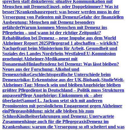
sprechen statt diskutieren: situative Kommunikation mit
Menschen mit Demenz
Einzel- oder Doppelzimmer? Was ist
besser?
Krankenhausreport: was besser werden muss in der
Versorgung von Patienten mit Demenz
Gefahr der finanziellen
Ausbeutung: Menschen mit Demenz besonders
gefährdet
Warum kommen Menschen mit Demenz ins
Pflegeheim – und wann ist der richtige Zeitpunkt?
Rehabilitation bei Demenz – neue Impulse aus dem World
Alzheimer Report 2025
Pflegegrad 1 abschaffen – wirklich?
Nachgefragt beim Ministerium für Arbeit, Gesundheit und
Soziales des Landes Nordrhein-Westfalen
EU-Kommission
genehmigt Alzheimer-Medikament mit
Donanemab
Hinlauftendenz bei Demenz: Was lässt bleiben?
Neues aus der Forschung: Alkohol und
Demenzrisiko
Geschlechtsspezifische Unterschiede beim
Demenzrisiko: Erkenntnisse aus der UK-Biobank-Studie
Welt-
Alzheimer-Tag: Mensch sein und bleiben
Angehörige bleiben
größter Pflegedienst in Deutschland – Politik muss Strukturen
anpassen
Pflege Angehörige: Einkommen ok – aber
überlastet
Samuel L. Jackson setzt sich mit anderen
Prominenten mit persönlichem Engagement gegen Alzheimer
ein
Pflegeausbildung: nicht alle bleiben bis zum
Schluss
Kindheitserfahrungen und Demenz: Unerwartete
Zusammenhänge auch für die Pflegepraxis
Demenz im
Krankenhaus: warum die Versorgung so oft scheitert und was