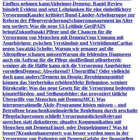
Einfluss nehmen kann
Alzheimer-Demenz: Rapid Review
bündelt Evidenz und setzt Leitplanken für eine einheitlichere
Versorgung
Kanzler kritisiert Bund-Länder-Arbeitsgruppe zur
Reform der Pflegeversicherung
Schmerzmanagement im Alter
neu sortiert: Was die neue S3-Leitlinie GeriPAIN
bringt
Zukunftspakt Pflege und die Chancen für die
Versorgung von Menschen mit Demenz
Vom Umgang mit
Angehörigen: zwischen Verständnis und Verteidigung
Caritas
gegen Sawatzki-Schelte: Warum wir genauer auf die
Altenpflege schauen müssen
Warum die fehlenden Diagnosen
auch ein Auftrag für die Pflege sind
Bedingt pflegebereit:
weniger als die Hälfte kann sich die Versorgung Angehöriger
vorstellen
Demenz: Abwehrend? Übergriffig? Oder vielleicht
doch ganz anders?
Demenz im Hospiz: Beruhigungsmittel
können das Sterberisiko erhöhen
Mehr Befugnisse, weniger
Bürokratie: Was das neue Gesetz für die Versorgung bedeuten
könnte
Hürden- und Stellungsfehler: das provoziert tätliche
Übergriffe von Menschen mit Demenz
MCI: Was
intergenerationelle Aktiv-Programme leisten müssen – und
Betroffene brauchen
Kontinuierliche Begleitung durch geschulte
Pflegefachpersonen schließt Versorgungslücken
Relevant
sprechen statt diskutieren: situative Kommunikation mit
Menschen mit Demenz
Einzel- oder Doppelzimmer? Was ist
besser?
Krankenhausreport: was besser werden muss in der
Versorgung von Patienten mit Demenz
Gefahr der finanziellen