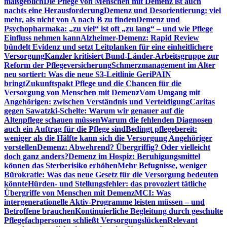
maßgeblich
Die Pflege von Menschen mit Demenz ist auch
nachts eine Herausforderung
Demenz und Desorientierung: viel
mehr, als nicht von A nach B zu finden
Demenz und
Psychopharmaka: „zu viel“ ist oft „zu lang“ – und wie Pflege
Einfluss nehmen kann
Alzheimer-Demenz: Rapid Review
bündelt Evidenz und setzt Leitplanken für eine einheitlichere
Versorgung
Kanzler kritisiert Bund-Länder-Arbeitsgruppe zur
Reform der Pflegeversicherung
Schmerzmanagement im Alter
neu sortiert: Was die neue S3-Leitlinie GeriPAIN
bringt
Zukunftspakt Pflege und die Chancen für die
Versorgung von Menschen mit Demenz
Vom Umgang mit
Angehörigen: zwischen Verständnis und Verteidigung
Caritas
gegen Sawatzki-Schelte: Warum wir genauer auf die
Altenpflege schauen müssen
Warum die fehlenden Diagnosen
auch ein Auftrag für die Pflege sind
Bedingt pflegebereit:
weniger als die Hälfte kann sich die Versorgung Angehöriger
vorstellen
Demenz: Abwehrend? Übergriffig? Oder vielleicht
doch ganz anders?
Demenz im Hospiz: Beruhigungsmittel
können das Sterberisiko erhöhen
Mehr Befugnisse, weniger
Bürokratie: Was das neue Gesetz für die Versorgung bedeuten
könnte
Hürden- und Stellungsfehler: das provoziert tätliche
Übergriffe von Menschen mit Demenz
MCI: Was
intergenerationelle Aktiv-Programme leisten müssen – und
Betroffene brauchen
Kontinuierliche Begleitung durch geschulte
Pflegefachpersonen schließt Versorgungslücken
Relevant