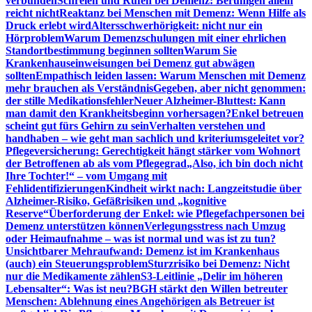
verbunden
Schreien und Rufen bei Demenz: Beruhigen allein
reicht nicht
Reaktanz bei Menschen mit Demenz: Wenn Hilfe als
Druck erlebt wird
Altersschwerhörigkeit: nicht nur ein
Hörproblem
Warum Demenzschulungen mit einer ehrlichen
Standortbestimmung beginnen sollten
Warum Sie
Krankenhauseinweisungen bei Demenz gut abwägen
sollten
Empathisch leiden lassen: Warum Menschen mit Demenz
mehr brauchen als Verständnis
Gegeben, aber nicht genommen:
der stille Medikationsfehler
Neuer Alzheimer-Bluttest: Kann
man damit den Krankheitsbeginn vorhersagen?
Enkel betreuen
scheint gut fürs Gehirn zu sein
Verhalten verstehen und
handhaben – wie geht man sachlich und kriteriumsgeleitet vor?
Pflegeversicherung: Gerechtigkeit hängt stärker vom Wohnort
der Betroffenen ab als vom Pflegegrad
„Also, ich bin doch nicht
Ihre Tochter!“ – vom Umgang mit
Fehlidentifizierungen
Kindheit wirkt nach: Langzeitstudie über
Alzheimer-Risiko, Gefäßrisiken und „kognitive
Reserve“
Überforderung der Enkel: wie Pflegefachpersonen bei
Demenz unterstützen können
Verlegungsstress nach Umzug
oder Heimaufnahme – was ist normal und was ist zu tun?
Unsichtbarer Mehraufwand: Demenz ist im Krankenhaus
(auch) ein Steuerungsproblem
Sturzrisiko bei Demenz: Nicht
nur die Medikamente zählen
S3-Leitlinie „Delir im höheren
Lebensalter“: Was ist neu?
BGH stärkt den Willen betreuter
Menschen: Ablehnung eines Angehörigen als Betreuer ist