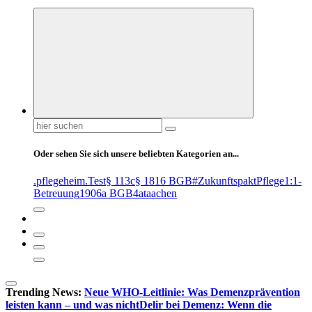
Suchen
nach:
Oder sehen Sie sich unsere beliebten Kategorien an...
.pflegeheim
.Test
§ 113c
§ 1816 BGB
#ZukunftspaktPflege
1:1-
Betreuung
1906a BGB
4at
aachen
Trending News:
Neue WHO-Leitlinie: Was Demenzprävention
leisten kann – und was nicht
Delir bei Demenz: Wenn die