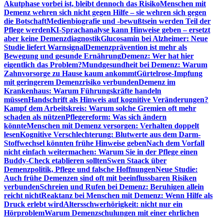
Akutphase vorbei ist, bleibt dennoch das Risiko
Menschen mit
Demenz wehren sich nicht gegen Hilfe – sie wehren sich gegen
die Botschaft
Medienbiografie und -bewußtsein werden Teil der
Pflege werden
KI-Sprachanalyse kann Hinweise geben – ersetzt
aber keine Demenzdiagnostik
Glucosamin bei Alzheimer: Neue
Studie liefert Warnsignal
Demenzprävention ist mehr als
Bewegung und gesunde Ernährung
Demenz: Wer hat hier
eigentlich das Problem?
Mundgesundheit bei Demenz: Warum
Zahnvorsorge zu Hause kaum ankommt
Gürtelrose-Impfung
mit geringerem Demenzrisiko verbunden
Demenz im
Krankenhaus: Warum Führungskräfte handeln
müssen
Handschrift als Hinweis auf kognitive Veränderungen?
Kampf dem Arbeitskreis: Warum solche Gremien oft mehr
schaden als nützen
Pflegereform: Was sich ändern
könnte
Menschen mit Demenz versorgen: Verhalten doppelt
lesen
Kognitive Verschlechterung: Blutwerte aus dem Darm-
Stoffwechsel könnten frühe Hinweise geben
Nach dem Vorfall
nicht einfach weitermachen: Warum Sie in der Pflege einen
Buddy-Check etablieren sollten
Swen Staack über
Demenzpolitik, Pflege und falsche Hoffnungen
Neue Studie:
Auch frühe Demenzen sind oft mit beeinflussbaren Risiken
verbunden
Schreien und Rufen bei Demenz: Beruhigen allein
reicht nicht
Reaktanz bei Menschen mit Demenz: Wenn Hilfe als
Druck erlebt wird
Altersschwerhörigkeit: nicht nur ein
Hörproblem
Warum Demenzschulungen mit einer ehrlichen