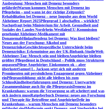
Ausbeutung: Menschen mit Demenz besonders
gefährdet
Warum kommen Menschen mit Demenz ins
Pflegeheim – und wann ist der richtige Zeitpunkt?
Rehabilitation bei Demenz – neue Impulse aus dem World
Alzheimer Report 2025
Pflegegrad 1 abschaffen – wirklich?
Nachgefragt beim Ministerium für Arbeit, Gesundheit und
Soziales des Landes Nordrhein-Westfalen
EU-Kommission
genehmigt Alzheimer-Medikament mit
Donanemab
Hinlauftendenz bei Demenz: Was lässt bleiben?
Neues aus der Forschung: Alkohol und
Demenzrisiko
Geschlechtsspezifische Unterschiede beim
Demenzrisiko: Erkenntnisse aus der UK-Biobank-Studie
Welt-
Alzheimer-Tag: Mensch sein und bleiben
Angehörige bleiben
größter Pflegedienst in Deutschland – Politik muss Strukturen
anpassen
Pflege Angehörige: Einkommen ok – aber
überlastet
Samuel L. Jackson setzt sich mit anderen
Prominenten mit persönlichem Engagement gegen Alzheimer
ein
Pflegeausbildung: nicht alle bleiben bis zum
Schluss
Kindheitserfahrungen und Demenz: Unerwartete
Zusammenhänge auch für die Pflegepraxis
Demenz im
Krankenhaus: warum die Versorgung so oft scheitert und was
sich ändern muss
Ratgeberbuch Demenz: neues aus Forschung
und Therapie für Betroffene und Angehörige
Delir im
Krankenhaus – warum Menschen mit Demenz besonders
gefährdet sind
Metformin senkt Demenz- und Sterberisiko bei