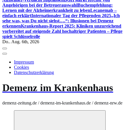
Angehörigen bei der Betreuerauswahl
Buchempfehlung:
Lernen mit der Alzheimerkrankheit zu leben
Lecanemab –
einfach erklärt
Internationaler Tag der Pflegenden 2025
„Ich
sehe was, was Du nicht siehst….“: Illusionen bei Demenz
erkennen
Krankenhaus-Report 2025: Kliniken unzureichend
vorbereitet auf steigende Zahl hochaltriger Patienten – Pflege
spielt Schlüsselrolle
Do.. Aug. 6th, 2026
Impressum
Cookies
Datenschutzerklärung
Demenz im Krankenhaus
demenz-zeitung.de / demenz-im-krankenhaus.de / demenz-nrw.de