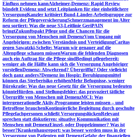
Einfluss nehmen kann
Alzheimer-Demenz: Rapid Review
bündelt Evidenz und setzt Leitplanken für eine einheitlichere
Versorgung
Kanzler kritisiert Bund-Länder-Arbeitsgruppe zur
Reform der Pflegeversicherung
Schmerzmanagement im Alter
neu sortiert: Was die neue S3-Leitlinie GeriPAIN
bringt
Zukunftspakt Pflege und die Chancen für die
Versorgung von Menschen mit Demenz
Vom Umgang mit
Angehörigen: zwischen Verständnis und Verteidigung
Caritas
gegen Sawatzki-Schelte: Warum wir genauer auf die
Altenpflege schauen müssen
Warum die fehlenden Diagnosen
auch ein Auftrag für die Pflege sind
Bedingt pflegebereit:
weniger als die Hälfte kann sich die Versorgung Angehöriger
vorstellen
Demenz: Abwehrend? Übergriffig? Oder vielleicht
doch ganz anders?
Demenz im Hospiz: Beruhigungsmittel
können das Sterberisiko erhöhen
Mehr Befugnisse, weniger
Bürokratie: Was das neue Gesetz für die Versorgung bedeuten
könnte
Hürden- und Stellungsfehler: das provoziert tätliche
Übergriffe von Menschen mit Demenz
MCI: Was
intergenerationelle Aktiv-Programme leisten müssen – und
Betroffene brauchen
Kontinuierliche Begleitung durch geschulte
Pflegefachpersonen schließt Versorgungslücken
Relevant
sprechen statt diskutieren: situative Kommunikation mit
Menschen mit Demenz
Einzel- oder Doppelzimmer? Was ist
besser?
Krankenhausreport: was besser werden muss in der
Versorgung von Patienten mit Demenz
Gefahr der finanziellen