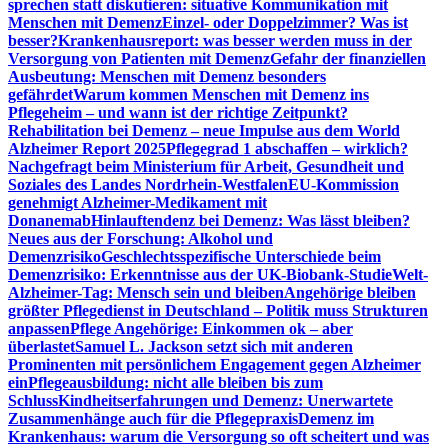
sprechen statt diskutieren: situative Kommunikation mit
Menschen mit Demenz
Einzel- oder Doppelzimmer? Was ist
besser?
Krankenhausreport: was besser werden muss in der
Versorgung von Patienten mit Demenz
Gefahr der finanziellen
Ausbeutung: Menschen mit Demenz besonders
gefährdet
Warum kommen Menschen mit Demenz ins
Pflegeheim – und wann ist der richtige Zeitpunkt?
Rehabilitation bei Demenz – neue Impulse aus dem World
Alzheimer Report 2025
Pflegegrad 1 abschaffen – wirklich?
Nachgefragt beim Ministerium für Arbeit, Gesundheit und
Soziales des Landes Nordrhein-Westfalen
EU-Kommission
genehmigt Alzheimer-Medikament mit
Donanemab
Hinlauftendenz bei Demenz: Was lässt bleiben?
Neues aus der Forschung: Alkohol und
Demenzrisiko
Geschlechtsspezifische Unterschiede beim
Demenzrisiko: Erkenntnisse aus der UK-Biobank-Studie
Welt-
Alzheimer-Tag: Mensch sein und bleiben
Angehörige bleiben
größter Pflegedienst in Deutschland – Politik muss Strukturen
anpassen
Pflege Angehörige: Einkommen ok – aber
überlastet
Samuel L. Jackson setzt sich mit anderen
Prominenten mit persönlichem Engagement gegen Alzheimer
ein
Pflegeausbildung: nicht alle bleiben bis zum
Schluss
Kindheitserfahrungen und Demenz: Unerwartete
Zusammenhänge auch für die Pflegepraxis
Demenz im
Krankenhaus: warum die Versorgung so oft scheitert und was