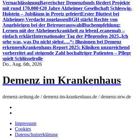
Vernachlässigung
Bayerischer Demenzfonds fördert Projekte
mit rund 170.000 €
20 Jahre Alzheimer Gesellschaft Schleswig-
Holstein – Jubiläum in Preetz gefeiert
Erster Bluttest bei
Alzheimer-Verdacht zugelassen
BGH stärkt Rechte von
Angehörigen bei der Betreuerauswahl
Buchempfehlung:
Lernen mit der Alzheimerkrankheit zu leben
Lecanemab –
einfach erklärt
Internationaler Tag der Pflegenden 2025
„Ich
sehe was, was Du nicht siehst….“: Illusionen bei Demenz
erkennen
Krankenhaus-Report 2025: Kliniken unzureichend
vorbereitet auf steigende Zahl hochaltriger Patienten – Pflege
spielt Schlüsselrolle
Do.. Aug. 6th, 2026
Demenz im Krankenhaus
demenz-zeitung.de / demenz-im-krankenhaus.de / demenz-nrw.de
Impressum
Cookies
Datenschutzerklärung