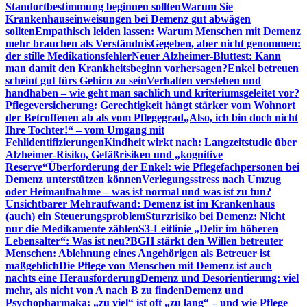
Standortbestimmung beginnen sollten
Warum Sie
Krankenhauseinweisungen bei Demenz gut abwägen
sollten
Empathisch leiden lassen: Warum Menschen mit Demenz
mehr brauchen als Verständnis
Gegeben, aber nicht genommen:
der stille Medikationsfehler
Neuer Alzheimer-Bluttest: Kann
man damit den Krankheitsbeginn vorhersagen?
Enkel betreuen
scheint gut fürs Gehirn zu sein
Verhalten verstehen und
handhaben – wie geht man sachlich und kriteriumsgeleitet vor?
Pflegeversicherung: Gerechtigkeit hängt stärker vom Wohnort
der Betroffenen ab als vom Pflegegrad
„Also, ich bin doch nicht
Ihre Tochter!“ – vom Umgang mit
Fehlidentifizierungen
Kindheit wirkt nach: Langzeitstudie über
Alzheimer-Risiko, Gefäßrisiken und „kognitive
Reserve“
Überforderung der Enkel: wie Pflegefachpersonen bei
Demenz unterstützen können
Verlegungsstress nach Umzug
oder Heimaufnahme – was ist normal und was ist zu tun?
Unsichtbarer Mehraufwand: Demenz ist im Krankenhaus
(auch) ein Steuerungsproblem
Sturzrisiko bei Demenz: Nicht
nur die Medikamente zählen
S3-Leitlinie „Delir im höheren
Lebensalter“: Was ist neu?
BGH stärkt den Willen betreuter
Menschen: Ablehnung eines Angehörigen als Betreuer ist
maßgeblich
Die Pflege von Menschen mit Demenz ist auch
nachts eine Herausforderung
Demenz und Desorientierung: viel
mehr, als nicht von A nach B zu finden
Demenz und
Psychopharmaka: „zu viel“ ist oft „zu lang“ – und wie Pflege