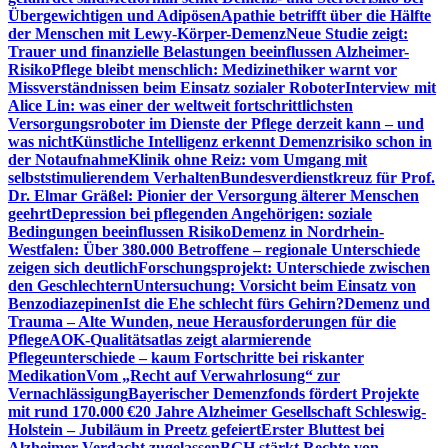
Übergewichtigen und Adipösen
Apathie betrifft über die Hälfte
der Menschen mit Lewy-Körper-Demenz
Neue Studie zeigt:
Trauer und finanzielle Belastungen beeinflussen Alzheimer-
Risiko
Pflege bleibt menschlich: Medizinethiker warnt vor
Missverständnissen beim Einsatz sozialer Roboter
Interview mit
Alice Lin: was einer der weltweit fortschrittlichsten
Versorgungsroboter im Dienste der Pflege derzeit kann – und
was nicht
Künstliche Intelligenz erkennt Demenzrisiko schon in
der Notaufnahme
Klinik ohne Reiz: vom Umgang mit
selbststimulierendem Verhalten
Bundesverdienstkreuz für Prof.
Dr. Elmar Gräßel: Pionier der Versorgung älterer Menschen
geehrt
Depression bei pflegenden Angehörigen: soziale
Bedingungen beeinflussen Risiko
Demenz in Nordrhein-
Westfalen: Über 380.000 Betroffene – regionale Unterschiede
zeigen sich deutlich
Forschungsprojekt: Unterschiede zwischen
den Geschlechtern
Untersuchung: Vorsicht beim Einsatz von
Benzodiazepinen
Ist die Ehe schlecht fürs Gehirn?
Demenz und
Trauma – Alte Wunden, neue Herausforderungen für die
Pflege
AOK-Qualitätsatlas zeigt alarmierende
Pflegeunterschiede – kaum Fortschritte bei riskanter
Medikation
Vom „Recht auf Verwahrlosung“ zur
Vernachlässigung
Bayerischer Demenzfonds fördert Projekte
mit rund 170.000 €
20 Jahre Alzheimer Gesellschaft Schleswig-
Holstein – Jubiläum in Preetz gefeiert
Erster Bluttest bei
Alzheimer-Verdacht zugelassen
BGH stärkt Rechte von