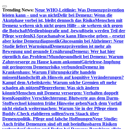
Zum
Inhalt
Trending News:
Neue WHO-Leitlinie: Was Demenzprävention
springen
leisten kann – und was nicht
Delir bei Demenz: Wenn die
Akutphase vorbei ist, bleibt dennoch das Risiko
Menschen mit
Demenz wehren sich nicht gegen Hilfe – sie wehren sich gegen
die Botschaft
Medienbiografie und -bewußtsein werden Teil der
Pflege werden
KI-Sprachanalyse kann Hinweise geben – ersetzt
aber keine Demenzdiagnostik
Glucosamin bei Alzheimer: Neue
Studie liefert Warnsignal
Demenzprävention ist mehr als
Bewegung und gesunde Ernährung
Demenz: Wer hat hier
eigentlich das Problem?
Mundgesundheit bei Demenz: Warum
Zahnvorsorge zu Hause kaum ankommt
Gürtelrose-Impfung
mit geringerem Demenzrisiko verbunden
Demenz im
Krankenhaus: Warum Führungskräfte handeln
müssen
Handschrift als Hinweis auf kognitive Veränderungen?
Kampf dem Arbeitskreis: Warum solche Gremien oft mehr
schaden als nützen
Pflegereform: Was sich ändern
könnte
Menschen mit Demenz versorgen: Verhalten doppelt
lesen
Kognitive Verschlechterung: Blutwerte aus dem Darm-
Stoffwechsel könnten frühe Hinweise geben
Nach dem Vorfall
nicht einfach weitermachen: Warum Sie in der Pflege einen
Buddy-Check etablieren sollten
Swen Staack über
Demenzpolitik, Pflege und falsche Hoffnungen
Neue Studie:
Auch frühe Demenzen sind oft mit beeinflussbaren Risiken