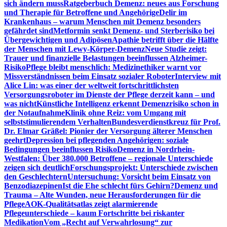
sich ändern muss
Ratgeberbuch Demenz: neues aus Forschung
und Therapie für Betroffene und Angehörige
Delir im
Krankenhaus – warum Menschen mit Demenz besonders
gefährdet sind
Metformin senkt Demenz- und Sterberisiko bei
Übergewichtigen und Adipösen
Apathie betrifft über die Hälfte
der Menschen mit Lewy-Körper-Demenz
Neue Studie zeigt:
Trauer und finanzielle Belastungen beeinflussen Alzheimer-
Risiko
Pflege bleibt menschlich: Medizinethiker warnt vor
Missverständnissen beim Einsatz sozialer Roboter
Interview mit
Alice Lin: was einer der weltweit fortschrittlichsten
Versorgungsroboter im Dienste der Pflege derzeit kann – und
was nicht
Künstliche Intelligenz erkennt Demenzrisiko schon in
der Notaufnahme
Klinik ohne Reiz: vom Umgang mit
selbststimulierendem Verhalten
Bundesverdienstkreuz für Prof.
Dr. Elmar Gräßel: Pionier der Versorgung älterer Menschen
geehrt
Depression bei pflegenden Angehörigen: soziale
Bedingungen beeinflussen Risiko
Demenz in Nordrhein-
Westfalen: Über 380.000 Betroffene – regionale Unterschiede
zeigen sich deutlich
Forschungsprojekt: Unterschiede zwischen
den Geschlechtern
Untersuchung: Vorsicht beim Einsatz von
Benzodiazepinen
Ist die Ehe schlecht fürs Gehirn?
Demenz und
Trauma – Alte Wunden, neue Herausforderungen für die
Pflege
AOK-Qualitätsatlas zeigt alarmierende
Pflegeunterschiede – kaum Fortschritte bei riskanter
Medikation
Vom „Recht auf Verwahrlosung“ zur