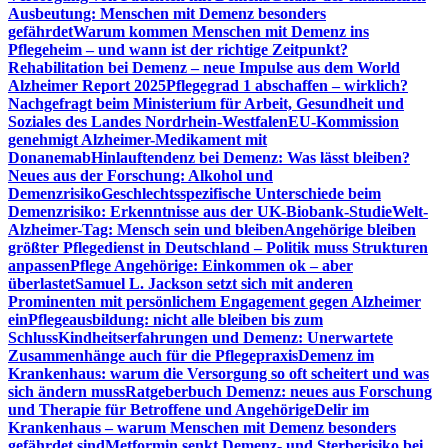
Ausbeutung: Menschen mit Demenz besonders
gefährdet
Warum kommen Menschen mit Demenz ins
Pflegeheim – und wann ist der richtige Zeitpunkt?
Rehabilitation bei Demenz – neue Impulse aus dem World
Alzheimer Report 2025
Pflegegrad 1 abschaffen – wirklich?
Nachgefragt beim Ministerium für Arbeit, Gesundheit und
Soziales des Landes Nordrhein-Westfalen
EU-Kommission
genehmigt Alzheimer-Medikament mit
Donanemab
Hinlauftendenz bei Demenz: Was lässt bleiben?
Neues aus der Forschung: Alkohol und
Demenzrisiko
Geschlechtsspezifische Unterschiede beim
Demenzrisiko: Erkenntnisse aus der UK-Biobank-Studie
Welt-
Alzheimer-Tag: Mensch sein und bleiben
Angehörige bleiben
größter Pflegedienst in Deutschland – Politik muss Strukturen
anpassen
Pflege Angehörige: Einkommen ok – aber
überlastet
Samuel L. Jackson setzt sich mit anderen
Prominenten mit persönlichem Engagement gegen Alzheimer
ein
Pflegeausbildung: nicht alle bleiben bis zum
Schluss
Kindheitserfahrungen und Demenz: Unerwartete
Zusammenhänge auch für die Pflegepraxis
Demenz im
Krankenhaus: warum die Versorgung so oft scheitert und was
sich ändern muss
Ratgeberbuch Demenz: neues aus Forschung
und Therapie für Betroffene und Angehörige
Delir im
Krankenhaus – warum Menschen mit Demenz besonders
gefährdet sind
Metformin senkt Demenz- und Sterberisiko bei