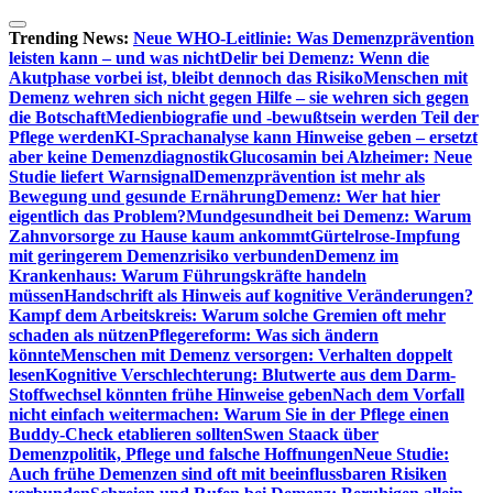
Zum
Inhalt
Trending News:
Neue WHO-Leitlinie: Was Demenzprävention
springen
leisten kann – und was nicht
Delir bei Demenz: Wenn die
Akutphase vorbei ist, bleibt dennoch das Risiko
Menschen mit
Demenz wehren sich nicht gegen Hilfe – sie wehren sich gegen
die Botschaft
Medienbiografie und -bewußtsein werden Teil der
Pflege werden
KI-Sprachanalyse kann Hinweise geben – ersetzt
aber keine Demenzdiagnostik
Glucosamin bei Alzheimer: Neue
Studie liefert Warnsignal
Demenzprävention ist mehr als
Bewegung und gesunde Ernährung
Demenz: Wer hat hier
eigentlich das Problem?
Mundgesundheit bei Demenz: Warum
Zahnvorsorge zu Hause kaum ankommt
Gürtelrose-Impfung
mit geringerem Demenzrisiko verbunden
Demenz im
Krankenhaus: Warum Führungskräfte handeln
müssen
Handschrift als Hinweis auf kognitive Veränderungen?
Kampf dem Arbeitskreis: Warum solche Gremien oft mehr
schaden als nützen
Pflegereform: Was sich ändern
könnte
Menschen mit Demenz versorgen: Verhalten doppelt
lesen
Kognitive Verschlechterung: Blutwerte aus dem Darm-
Stoffwechsel könnten frühe Hinweise geben
Nach dem Vorfall
nicht einfach weitermachen: Warum Sie in der Pflege einen
Buddy-Check etablieren sollten
Swen Staack über
Demenzpolitik, Pflege und falsche Hoffnungen
Neue Studie:
Auch frühe Demenzen sind oft mit beeinflussbaren Risiken