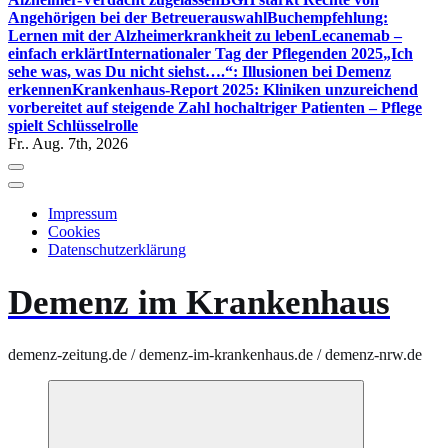
Angehörigen bei der Betreuerauswahl
Buchempfehlung:
Lernen mit der Alzheimerkrankheit zu leben
Lecanemab –
einfach erklärt
Internationaler Tag der Pflegenden 2025
„Ich
sehe was, was Du nicht siehst….“: Illusionen bei Demenz
erkennen
Krankenhaus-Report 2025: Kliniken unzureichend
vorbereitet auf steigende Zahl hochaltriger Patienten – Pflege
spielt Schlüsselrolle
Fr.. Aug. 7th, 2026
Impressum
Cookies
Datenschutzerklärung
Demenz im Krankenhaus
demenz-zeitung.de / demenz-im-krankenhaus.de / demenz-nrw.de