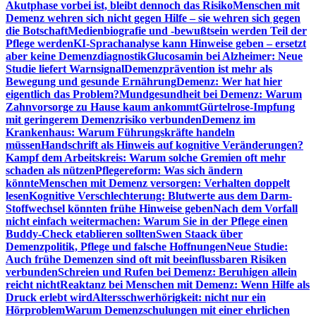
Akutphase vorbei ist, bleibt dennoch das Risiko
Menschen mit
Demenz wehren sich nicht gegen Hilfe – sie wehren sich gegen
die Botschaft
Medienbiografie und -bewußtsein werden Teil der
Pflege werden
KI-Sprachanalyse kann Hinweise geben – ersetzt
aber keine Demenzdiagnostik
Glucosamin bei Alzheimer: Neue
Studie liefert Warnsignal
Demenzprävention ist mehr als
Bewegung und gesunde Ernährung
Demenz: Wer hat hier
eigentlich das Problem?
Mundgesundheit bei Demenz: Warum
Zahnvorsorge zu Hause kaum ankommt
Gürtelrose-Impfung
mit geringerem Demenzrisiko verbunden
Demenz im
Krankenhaus: Warum Führungskräfte handeln
müssen
Handschrift als Hinweis auf kognitive Veränderungen?
Kampf dem Arbeitskreis: Warum solche Gremien oft mehr
schaden als nützen
Pflegereform: Was sich ändern
könnte
Menschen mit Demenz versorgen: Verhalten doppelt
lesen
Kognitive Verschlechterung: Blutwerte aus dem Darm-
Stoffwechsel könnten frühe Hinweise geben
Nach dem Vorfall
nicht einfach weitermachen: Warum Sie in der Pflege einen
Buddy-Check etablieren sollten
Swen Staack über
Demenzpolitik, Pflege und falsche Hoffnungen
Neue Studie:
Auch frühe Demenzen sind oft mit beeinflussbaren Risiken
verbunden
Schreien und Rufen bei Demenz: Beruhigen allein
reicht nicht
Reaktanz bei Menschen mit Demenz: Wenn Hilfe als
Druck erlebt wird
Altersschwerhörigkeit: nicht nur ein
Hörproblem
Warum Demenzschulungen mit einer ehrlichen