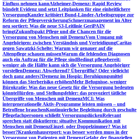
Einfluss nehmen kann
Alzheimer-Demenz: Rapid Review
bündelt Evidenz und setzt Leitplanken für eine einheitlichere
Versorgung
Kanzler kritisiert Bund-Länder-Arbeitsgruppe zur
Reform der Pflegeversicherung
Schmerzmanagement im Alter
neu sortiert: Was die neue S3-Leitlinie GeriPAIN
bringt
Zukunftspakt Pflege und die Chancen für die
Versorgung von Menschen mit Demenz
Vom Umgang mit
Angehörigen: zwischen Verständnis und Verteidigung
Caritas
gegen Sawatzki-Schelte: Warum wir genauer auf die
Altenpflege schauen müssen
Warum die fehlenden Diagnosen
auch ein Auftrag für die Pflege sind
Bedingt pflegebereit:
weniger als die Hälfte kann sich die Versorgung Angehöriger
vorstellen
Demenz: Abwehrend? Übergriffig? Oder vielleicht
doch ganz anders?
Demenz im Hospiz: Beruhigungsmittel
können das Sterberisiko erhöhen
Mehr Befugnisse, weniger
Bürokratie: Was das neue Gesetz für die Versorgung bedeuten
könnte
Hürden- und Stellungsfehler: das provoziert tätliche
Übergriffe von Menschen mit Demenz
MCI: Was
intergenerationelle Aktiv-Programme leisten müssen – und
Betroffene brauchen
Kontinuierliche Begleitung durch geschulte
Pflegefachpersonen schließt Versorgungslücken
Relevant
sprechen statt diskutieren: situative Kommunikation mit
Menschen mit Demenz
Einzel- oder Doppelzimmer? Was ist
besser?
Krankenhausreport: was besser werden muss in der
Versorgung von Patienten mit Demenz
Gefahr der finanziellen