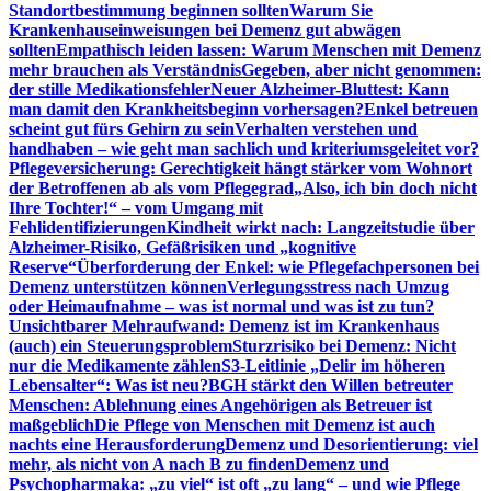
Standortbestimmung beginnen sollten
Warum Sie
Krankenhauseinweisungen bei Demenz gut abwägen
sollten
Empathisch leiden lassen: Warum Menschen mit Demenz
mehr brauchen als Verständnis
Gegeben, aber nicht genommen:
der stille Medikationsfehler
Neuer Alzheimer-Bluttest: Kann
man damit den Krankheitsbeginn vorhersagen?
Enkel betreuen
scheint gut fürs Gehirn zu sein
Verhalten verstehen und
handhaben – wie geht man sachlich und kriteriumsgeleitet vor?
Pflegeversicherung: Gerechtigkeit hängt stärker vom Wohnort
der Betroffenen ab als vom Pflegegrad
„Also, ich bin doch nicht
Ihre Tochter!“ – vom Umgang mit
Fehlidentifizierungen
Kindheit wirkt nach: Langzeitstudie über
Alzheimer-Risiko, Gefäßrisiken und „kognitive
Reserve“
Überforderung der Enkel: wie Pflegefachpersonen bei
Demenz unterstützen können
Verlegungsstress nach Umzug
oder Heimaufnahme – was ist normal und was ist zu tun?
Unsichtbarer Mehraufwand: Demenz ist im Krankenhaus
(auch) ein Steuerungsproblem
Sturzrisiko bei Demenz: Nicht
nur die Medikamente zählen
S3-Leitlinie „Delir im höheren
Lebensalter“: Was ist neu?
BGH stärkt den Willen betreuter
Menschen: Ablehnung eines Angehörigen als Betreuer ist
maßgeblich
Die Pflege von Menschen mit Demenz ist auch
nachts eine Herausforderung
Demenz und Desorientierung: viel
mehr, als nicht von A nach B zu finden
Demenz und
Psychopharmaka: „zu viel“ ist oft „zu lang“ – und wie Pflege