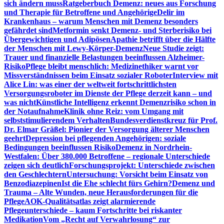
sich ändern muss
Ratgeberbuch Demenz: neues aus Forschung
und Therapie für Betroffene und Angehörige
Delir im
Krankenhaus – warum Menschen mit Demenz besonders
gefährdet sind
Metformin senkt Demenz- und Sterberisiko bei
Übergewichtigen und Adipösen
Apathie betrifft über die Hälfte
der Menschen mit Lewy-Körper-Demenz
Neue Studie zeigt:
Trauer und finanzielle Belastungen beeinflussen Alzheimer-
Risiko
Pflege bleibt menschlich: Medizinethiker warnt vor
Missverständnissen beim Einsatz sozialer Roboter
Interview mit
Alice Lin: was einer der weltweit fortschrittlichsten
Versorgungsroboter im Dienste der Pflege derzeit kann – und
was nicht
Künstliche Intelligenz erkennt Demenzrisiko schon in
der Notaufnahme
Klinik ohne Reiz: vom Umgang mit
selbststimulierendem Verhalten
Bundesverdienstkreuz für Prof.
Dr. Elmar Gräßel: Pionier der Versorgung älterer Menschen
geehrt
Depression bei pflegenden Angehörigen: soziale
Bedingungen beeinflussen Risiko
Demenz in Nordrhein-
Westfalen: Über 380.000 Betroffene – regionale Unterschiede
zeigen sich deutlich
Forschungsprojekt: Unterschiede zwischen
den Geschlechtern
Untersuchung: Vorsicht beim Einsatz von
Benzodiazepinen
Ist die Ehe schlecht fürs Gehirn?
Demenz und
Trauma – Alte Wunden, neue Herausforderungen für die
Pflege
AOK-Qualitätsatlas zeigt alarmierende
Pflegeunterschiede – kaum Fortschritte bei riskanter
Medikation
Vom „Recht auf Verwahrlosung“ zur