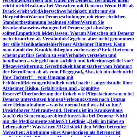
verbunden
Schreien und Rufen bei Demenz: Beruhigen allein
reicht nicht
Reaktanz bei Menschen mit Demenz: Wenn Hilfe als
Druck erlebt wird
Altersschwerhörigkeit: nicht nur ein
Hörproblem
Warum Demenzschulungen mit einer ehrlichen
Standortbestimmung beginnen sollten
Warum Sie
Krankenhauseinweisungen bei Demenz gut abwägen
sollten
Empathisch leiden lassen: Warum Menschen mit Demenz
mehr brauchen als Verständnis
Gegeben, aber nicht genommen:
der stille Medikationsfehler
Neuer Alzheimer-Bluttest: Kann
man damit den Krankheitsbeginn vorhersagen?
Enkel betreuen
scheint gut fürs Gehirn zu sein
Verhalten verstehen und
handhaben – wie geht man sachlich und kriteriumsgeleitet vor?
Pflegeversicherung: Gerechtigkeit hängt stärker vom Wohnort
der Betroffenen ab als vom Pflegegrad
„Also, ich bin doch nicht
Ihre Tochter!“ – vom Umgang mit
Fehlidentifizierungen
Kindheit wirkt nach: Langzeitstudie über
Alzheimer-Risiko, Gefäßrisiken und „kognitive
Reserve“
Überforderung der Enkel: wie Pflegefachpersonen bei
Demenz unterstützen können
Verlegungsstress nach Umzug
oder Heimaufnahme – was ist normal und was ist zu tun?
Unsichtbarer Mehraufwand: Demenz ist im Krankenhaus
(auch) ein Steuerungsproblem
Sturzrisiko bei Demenz: Nicht
nur die Medikamente zählen
S3-Leitlinie „Delir im höheren
Lebensalter“: Was ist neu?
BGH stärkt den Willen betreuter
Menschen: Ablehnung eines Angehörigen als Betreuer ist