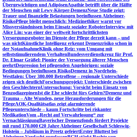
Übergewichtigen und Adipösen
Apathie betrifft über die Hälfte
der Menschen mit Lewy-Körper-Demenz
Neue Studie zeigt:
Trauer und finanzielle Belastungen beeinflussen Alzheimer-
Risiko
Pflege bleibt menschlich: Medizinethiker warnt vor
Missverständnissen beim Einsatz sozialer Roboter
Interview mit
Alice Lin: was einer der weltweit fortschrittlichsten
Versorgungsroboter im Dienste der Pflege derzeit kann – und
was nicht
Künstliche Intelligenz erkennt Demenzrisiko schon in
der Notaufnahme
Klinik ohne Reiz: vom Umgang mit
selbststimulierendem Verhalten
Bundesverdienstkreuz für Prof.
Dr. Elmar Gräßel: Pionier der Versorgung älterer Menschen
geehrt
Depression bei pflegenden Angehörigen: soziale
Bedingungen beeinflussen Risiko
Demenz in Nordrhein-
Westfalen: Über 380.000 Betroffene – regionale Unterschiede
zeigen sich deutlich
Forschungsprojekt: Unterschiede zwischen
den Geschlechtern
Untersuchung: Vorsicht beim Einsatz von
Benzodiazepinen
Ist die Ehe schlecht fürs Gehirn?
Demenz und
Trauma – Alte Wunden, neue Herausforderungen für die
Pflege
AOK-Qualitätsatlas zeigt alarmierende
Pflegeunterschiede – kaum Fortschritte bei riskanter
Medikation
Vom „Recht auf Verwahrlosung“ zur
Vernachlässigung
Bayerischer Demenzfonds fördert Projekte
mit rund 170.000 €
20 Jahre Alzheimer Gesellschaft Schleswig-
Holstein – Jubiläum in Preetz gefeiert
Erster Bluttest bei
Alzheimer-Verdacht zugelassen
BGH stärkt Rechte von