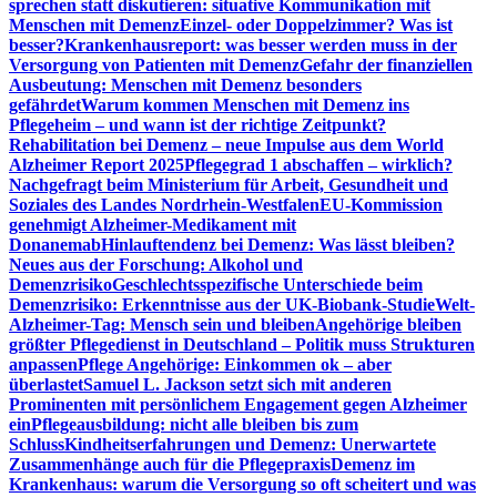
sprechen statt diskutieren: situative Kommunikation mit
Menschen mit Demenz
Einzel- oder Doppelzimmer? Was ist
besser?
Krankenhausreport: was besser werden muss in der
Versorgung von Patienten mit Demenz
Gefahr der finanziellen
Ausbeutung: Menschen mit Demenz besonders
gefährdet
Warum kommen Menschen mit Demenz ins
Pflegeheim – und wann ist der richtige Zeitpunkt?
Rehabilitation bei Demenz – neue Impulse aus dem World
Alzheimer Report 2025
Pflegegrad 1 abschaffen – wirklich?
Nachgefragt beim Ministerium für Arbeit, Gesundheit und
Soziales des Landes Nordrhein-Westfalen
EU-Kommission
genehmigt Alzheimer-Medikament mit
Donanemab
Hinlauftendenz bei Demenz: Was lässt bleiben?
Neues aus der Forschung: Alkohol und
Demenzrisiko
Geschlechtsspezifische Unterschiede beim
Demenzrisiko: Erkenntnisse aus der UK-Biobank-Studie
Welt-
Alzheimer-Tag: Mensch sein und bleiben
Angehörige bleiben
größter Pflegedienst in Deutschland – Politik muss Strukturen
anpassen
Pflege Angehörige: Einkommen ok – aber
überlastet
Samuel L. Jackson setzt sich mit anderen
Prominenten mit persönlichem Engagement gegen Alzheimer
ein
Pflegeausbildung: nicht alle bleiben bis zum
Schluss
Kindheitserfahrungen und Demenz: Unerwartete
Zusammenhänge auch für die Pflegepraxis
Demenz im
Krankenhaus: warum die Versorgung so oft scheitert und was