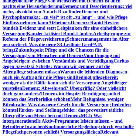
maßgeblich
Die Pflege von Menschen mit Demenz ist auch
nachts eine Herausforderung
Demenz und Desorientierung: viel
mehr, als nicht von A nach B zu finden
Demenz und
Psychopharmaka: „zu viel“ ist oft „zu lang“ – und wie Pflege
Einfluss nehmen kann
Alzheimer-Demenz: Rapid Review
bündelt Evidenz und setzt Leitplanken für eine einheitlichere
Versorgung
Kanzler kritisiert Bund-Länder-Arbeitsgruppe zur
Reform der Pflegeversicherung
Schmerzmanagement im Alter
neu sortiert: Was die neue S3-Leitlinie GeriPAIN
bringt
Zukunftspakt Pflege und die Chancen für die
Versorgung von Menschen mit Demenz
Vom Umgang mit
Angehörigen: zwischen Verständnis und Verteidigung
Caritas
gegen Sawatzki-Schelte: Warum wir genauer auf die
Altenpflege schauen müssen
Warum die fehlenden Diagnosen
auch ein Auftrag für die Pflege sind
Bedingt pflegebereit:
weniger als die Hälfte kann sich die Versorgung Angehöriger
vorstellen
Demenz: Abwehrend? Übergriffig? Oder vielleicht
doch ganz anders?
Demenz im Hospiz: Beruhigungsmittel
können das Sterberisiko erhöhen
Mehr Befugnisse, weniger
Bürokratie: Was das neue Gesetz für die Versorgung bedeuten
könnte
Hürden- und Stellungsfehler: das provoziert tätliche
Übergriffe von Menschen mit Demenz
MCI: Was
intergenerationelle Aktiv-Programme leisten müssen – und
Betroffene brauchen
Kontinuierliche Begleitung durch geschulte
Pflegefachpersonen schließt Versorgungslücken
Relevant