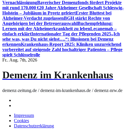
Vernachlässigung
Bayerischer Demenzfonds fördert Projekte
mit rund 170.000 €
20 Jahre Alzheimer Gesellschaft Schleswig-
Holstein – Jubiläum in Preetz gefeiert
Erster Bluttest bei
Alzheimer-Verdacht zugelassen
BGH stärkt Rechte von
Angehörigen bei der Betreuerauswahl
Buchempfehlung:
Lernen mit der Alzheimerkrankheit zu leben
Lecanemab –
einfach erklärt
Internationaler Tag der Pflegenden 2025
„Ich
sehe was, was Du nicht siehst….“: Illusionen bei Demenz
erkennen
Krankenhaus-Report 2025: Kliniken unzureichend
vorbereitet auf steigende Zahl hochaltriger Patienten – Pflege
spielt Schlüsselrolle
Fr.. Aug. 7th, 2026
Demenz im Krankenhaus
demenz-zeitung.de / demenz-im-krankenhaus.de / demenz-nrw.de
Impressum
Cookies
Datenschutzerklärung