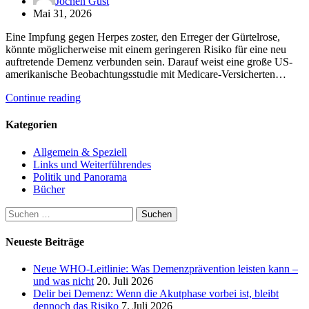
Jochen Gust
Mai 31, 2026
Eine Impfung gegen Herpes zoster, den Erreger der Gürtelrose,
könnte möglicherweise mit einem geringeren Risiko für eine neu
auftretende Demenz verbunden sein. Darauf weist eine große US-
amerikanische Beobachtungsstudie mit Medicare-Versicherten…
Continue reading
Kategorien
Allgemein & Speziell
Links und Weiterführendes
Politik und Panorama
Bücher
Suchen
nach:
Neueste Beiträge
Neue WHO-Leitlinie: Was Demenzprävention leisten kann –
und was nicht
20. Juli 2026
Delir bei Demenz: Wenn die Akutphase vorbei ist, bleibt
dennoch das Risiko
7. Juli 2026