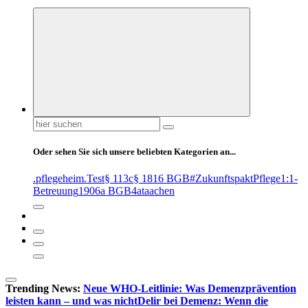
Suchen
nach:
Oder sehen Sie sich unsere beliebten Kategorien an...
.pflegeheim
.Test
§ 113c
§ 1816 BGB
#ZukunftspaktPflege
1:1-
Betreuung
1906a BGB
4at
aachen
Trending News:
Neue WHO-Leitlinie: Was Demenzprävention
leisten kann – und was nicht
Delir bei Demenz: Wenn die