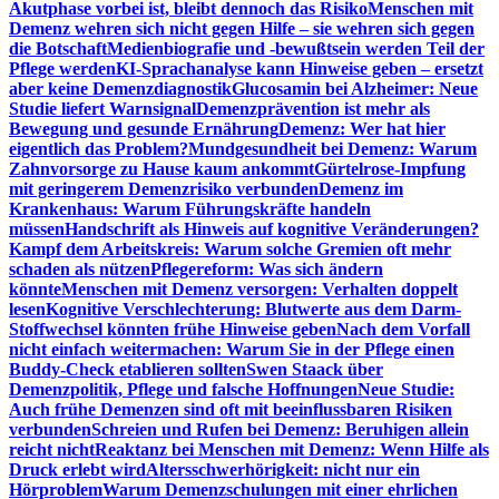
Akutphase vorbei ist, bleibt dennoch das Risiko
Menschen mit
Demenz wehren sich nicht gegen Hilfe – sie wehren sich gegen
die Botschaft
Medienbiografie und -bewußtsein werden Teil der
Pflege werden
KI-Sprachanalyse kann Hinweise geben – ersetzt
aber keine Demenzdiagnostik
Glucosamin bei Alzheimer: Neue
Studie liefert Warnsignal
Demenzprävention ist mehr als
Bewegung und gesunde Ernährung
Demenz: Wer hat hier
eigentlich das Problem?
Mundgesundheit bei Demenz: Warum
Zahnvorsorge zu Hause kaum ankommt
Gürtelrose-Impfung
mit geringerem Demenzrisiko verbunden
Demenz im
Krankenhaus: Warum Führungskräfte handeln
müssen
Handschrift als Hinweis auf kognitive Veränderungen?
Kampf dem Arbeitskreis: Warum solche Gremien oft mehr
schaden als nützen
Pflegereform: Was sich ändern
könnte
Menschen mit Demenz versorgen: Verhalten doppelt
lesen
Kognitive Verschlechterung: Blutwerte aus dem Darm-
Stoffwechsel könnten frühe Hinweise geben
Nach dem Vorfall
nicht einfach weitermachen: Warum Sie in der Pflege einen
Buddy-Check etablieren sollten
Swen Staack über
Demenzpolitik, Pflege und falsche Hoffnungen
Neue Studie:
Auch frühe Demenzen sind oft mit beeinflussbaren Risiken
verbunden
Schreien und Rufen bei Demenz: Beruhigen allein
reicht nicht
Reaktanz bei Menschen mit Demenz: Wenn Hilfe als
Druck erlebt wird
Altersschwerhörigkeit: nicht nur ein
Hörproblem
Warum Demenzschulungen mit einer ehrlichen