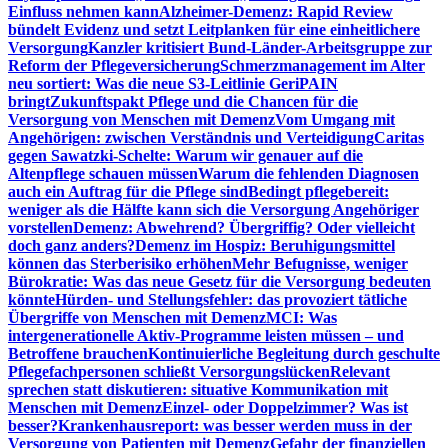
Einfluss nehmen kann
Alzheimer-Demenz: Rapid Review
bündelt Evidenz und setzt Leitplanken für eine einheitlichere
Versorgung
Kanzler kritisiert Bund-Länder-Arbeitsgruppe zur
Reform der Pflegeversicherung
Schmerzmanagement im Alter
neu sortiert: Was die neue S3-Leitlinie GeriPAIN
bringt
Zukunftspakt Pflege und die Chancen für die
Versorgung von Menschen mit Demenz
Vom Umgang mit
Angehörigen: zwischen Verständnis und Verteidigung
Caritas
gegen Sawatzki-Schelte: Warum wir genauer auf die
Altenpflege schauen müssen
Warum die fehlenden Diagnosen
auch ein Auftrag für die Pflege sind
Bedingt pflegebereit:
weniger als die Hälfte kann sich die Versorgung Angehöriger
vorstellen
Demenz: Abwehrend? Übergriffig? Oder vielleicht
doch ganz anders?
Demenz im Hospiz: Beruhigungsmittel
können das Sterberisiko erhöhen
Mehr Befugnisse, weniger
Bürokratie: Was das neue Gesetz für die Versorgung bedeuten
könnte
Hürden- und Stellungsfehler: das provoziert tätliche
Übergriffe von Menschen mit Demenz
MCI: Was
intergenerationelle Aktiv-Programme leisten müssen – und
Betroffene brauchen
Kontinuierliche Begleitung durch geschulte
Pflegefachpersonen schließt Versorgungslücken
Relevant
sprechen statt diskutieren: situative Kommunikation mit
Menschen mit Demenz
Einzel- oder Doppelzimmer? Was ist
besser?
Krankenhausreport: was besser werden muss in der
Versorgung von Patienten mit Demenz
Gefahr der finanziellen