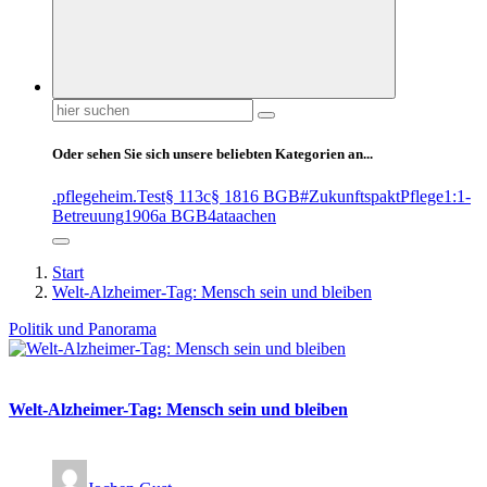
Suchen
nach:
Oder sehen Sie sich unsere beliebten Kategorien an...
.pflegeheim
.Test
§ 113c
§ 1816 BGB
#ZukunftspaktPflege
1:1-
Betreuung
1906a BGB
4at
aachen
Start
Welt-Alzheimer-Tag: Mensch sein und bleiben
Politik und Panorama
Welt-Alzheimer-Tag: Mensch sein und bleiben