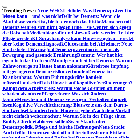
Zum
Inhalt
Trending News:
Neue WHO-Leitlinie: Was Demenzprävention
springen
leisten kann – und was nicht
Delir bei Demenz: Wenn die
Akutphase vorbei ist, bleibt dennoch das Risiko
Menschen mit
Demenz wehren sich nicht gegen Hilfe – sie wehren sich gegen
die Botschaft
Medienbiografie und -bewußtsein werden Teil der
Pflege werden
KI-Sprachanalyse kann Hinweise geben – ersetzt
aber keine Demenzdiagnostik
Glucosamin bei Alzheimer: Neue
Studie liefert Warnsignal
Demenzprävention ist mehr als
Bewegung und gesunde Ernährung
Demenz: Wer hat hier
eigentlich das Problem?
Mundgesundheit bei Demenz: Warum
Zahnvorsorge zu Hause kaum ankommt
Gürtelrose-Impfung
mit geringerem Demenzrisiko verbunden
Demenz im
Krankenhaus: Warum Führungskräfte handeln
müssen
Handschrift als Hinweis auf kognitive Veränderungen?
Kampf dem Arbeitskreis: Warum solche Gremien oft mehr
schaden als nützen
Pflegereform: Was sich ändern
könnte
Menschen mit Demenz versorgen: Verhalten doppelt
lesen
Kognitive Verschlechterung: Blutwerte aus dem Darm-
Stoffwechsel könnten frühe Hinweise geben
Nach dem Vorfall
nicht einfach weitermachen: Warum Sie in der Pflege einen
Buddy-Check etablieren sollten
Swen Staack über
Demenzpolitik, Pflege und falsche Hoffnungen
Neue Studie:
Auch frühe Demenzen sind oft mit beeinflussbaren Risiken