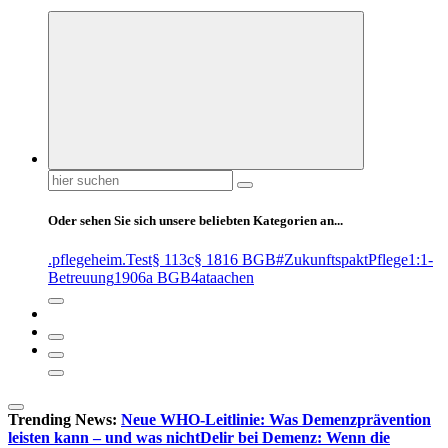
Suchen
nach:
Oder sehen Sie sich unsere beliebten Kategorien an...
.pflegeheim
.Test
§ 113c
§ 1816 BGB
#ZukunftspaktPflege
1:1-
Betreuung
1906a BGB
4at
aachen
Trending News:
Neue WHO-Leitlinie: Was Demenzprävention
leisten kann – und was nicht
Delir bei Demenz: Wenn die