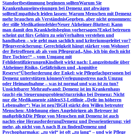
Standortbestimmung beginnen sollten
Warum Sie
Krankenhauseinweisungen bei Demenz gut abwägen
sollten
Empathisch leiden lassen: Warum Menschen mit Demenz
mehr brauchen als Verständnis
Gegeben, aber nicht genommen:
der stille Medikationsfehler
Neuer Alzheimer-Bluttest: Kann
man damit den Krankheitsbeginn vorhersagen?
Enkel betreuen
scheint gut fürs Gehirn zu sein
Verhalten verstehen und
handhaben – wie geht man sachlich und kriteriumsgeleitet vor?
Pflegeversicherung: Gerechtigkeit hängt stärker vom Wohnort
der Betroffenen ab als vom Pflegegrad
„Also, ich bin doch nicht
Ihre Tochter!“ – vom Umgang mit
Fehlidentifizierungen
Kindheit wirkt nach: Langzeitstudie über
Alzheimer-Risiko, Gefäßrisiken und „kognitive
Reserve“
Überforderung der Enkel: wie Pflegefachpersonen bei
Demenz unterstützen können
Verlegungsstress nach Umzug
oder Heimaufnahme – was ist normal und was ist zu tun?
Unsichtbarer Mehraufwand: Demenz ist im Krankenhaus
(auch) ein Steuerungsproblem
Sturzrisiko bei Demenz: Nicht
nur die Medikamente zählen
S3-Leitlinie „Delir im höheren
Lebensalter“: Was ist neu?
BGH stärkt den Willen betreuter
Menschen: Ablehnung eines Angehörigen als Betreuer ist
maßgeblich
Die Pflege von Menschen mit Demenz ist auch
nachts eine Herausforderung
Demenz und Desorientierung: viel
mehr, als nicht von A nach B zu finden
Demenz und
Psychopharmaka: „zu viel“ ist oft „zu lang“ – und wie Pflege