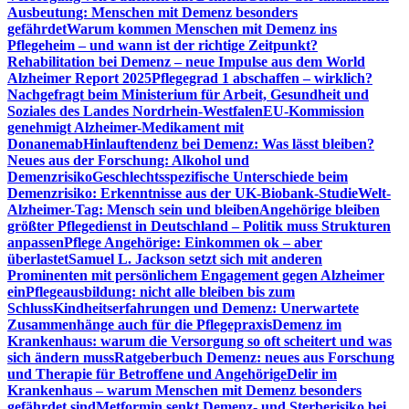
Ausbeutung: Menschen mit Demenz besonders
gefährdet
Warum kommen Menschen mit Demenz ins
Pflegeheim – und wann ist der richtige Zeitpunkt?
Rehabilitation bei Demenz – neue Impulse aus dem World
Alzheimer Report 2025
Pflegegrad 1 abschaffen – wirklich?
Nachgefragt beim Ministerium für Arbeit, Gesundheit und
Soziales des Landes Nordrhein-Westfalen
EU-Kommission
genehmigt Alzheimer-Medikament mit
Donanemab
Hinlauftendenz bei Demenz: Was lässt bleiben?
Neues aus der Forschung: Alkohol und
Demenzrisiko
Geschlechtsspezifische Unterschiede beim
Demenzrisiko: Erkenntnisse aus der UK-Biobank-Studie
Welt-
Alzheimer-Tag: Mensch sein und bleiben
Angehörige bleiben
größter Pflegedienst in Deutschland – Politik muss Strukturen
anpassen
Pflege Angehörige: Einkommen ok – aber
überlastet
Samuel L. Jackson setzt sich mit anderen
Prominenten mit persönlichem Engagement gegen Alzheimer
ein
Pflegeausbildung: nicht alle bleiben bis zum
Schluss
Kindheitserfahrungen und Demenz: Unerwartete
Zusammenhänge auch für die Pflegepraxis
Demenz im
Krankenhaus: warum die Versorgung so oft scheitert und was
sich ändern muss
Ratgeberbuch Demenz: neues aus Forschung
und Therapie für Betroffene und Angehörige
Delir im
Krankenhaus – warum Menschen mit Demenz besonders
gefährdet sind
Metformin senkt Demenz- und Sterberisiko bei