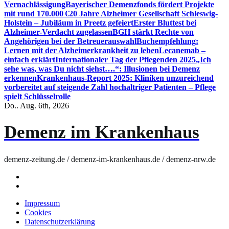
Vernachlässigung
Bayerischer Demenzfonds fördert Projekte
mit rund 170.000 €
20 Jahre Alzheimer Gesellschaft Schleswig-
Holstein – Jubiläum in Preetz gefeiert
Erster Bluttest bei
Alzheimer-Verdacht zugelassen
BGH stärkt Rechte von
Angehörigen bei der Betreuerauswahl
Buchempfehlung:
Lernen mit der Alzheimerkrankheit zu leben
Lecanemab –
einfach erklärt
Internationaler Tag der Pflegenden 2025
„Ich
sehe was, was Du nicht siehst….“: Illusionen bei Demenz
erkennen
Krankenhaus-Report 2025: Kliniken unzureichend
vorbereitet auf steigende Zahl hochaltriger Patienten – Pflege
spielt Schlüsselrolle
Do.. Aug. 6th, 2026
Demenz im Krankenhaus
demenz-zeitung.de / demenz-im-krankenhaus.de / demenz-nrw.de
Impressum
Cookies
Datenschutzerklärung