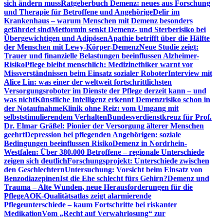
sich ändern muss
Ratgeberbuch Demenz: neues aus Forschung
und Therapie für Betroffene und Angehörige
Delir im
Krankenhaus – warum Menschen mit Demenz besonders
gefährdet sind
Metformin senkt Demenz- und Sterberisiko bei
Übergewichtigen und Adipösen
Apathie betrifft über die Hälfte
der Menschen mit Lewy-Körper-Demenz
Neue Studie zeigt:
Trauer und finanzielle Belastungen beeinflussen Alzheimer-
Risiko
Pflege bleibt menschlich: Medizinethiker warnt vor
Missverständnissen beim Einsatz sozialer Roboter
Interview mit
Alice Lin: was einer der weltweit fortschrittlichsten
Versorgungsroboter im Dienste der Pflege derzeit kann – und
was nicht
Künstliche Intelligenz erkennt Demenzrisiko schon in
der Notaufnahme
Klinik ohne Reiz: vom Umgang mit
selbststimulierendem Verhalten
Bundesverdienstkreuz für Prof.
Dr. Elmar Gräßel: Pionier der Versorgung älterer Menschen
geehrt
Depression bei pflegenden Angehörigen: soziale
Bedingungen beeinflussen Risiko
Demenz in Nordrhein-
Westfalen: Über 380.000 Betroffene – regionale Unterschiede
zeigen sich deutlich
Forschungsprojekt: Unterschiede zwischen
den Geschlechtern
Untersuchung: Vorsicht beim Einsatz von
Benzodiazepinen
Ist die Ehe schlecht fürs Gehirn?
Demenz und
Trauma – Alte Wunden, neue Herausforderungen für die
Pflege
AOK-Qualitätsatlas zeigt alarmierende
Pflegeunterschiede – kaum Fortschritte bei riskanter
Medikation
Vom „Recht auf Verwahrlosung“ zur