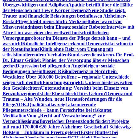
Übergewichtigen und Adipösen
Apathie betrifft über die Hälfte
der Menschen mit Lewy-Körper-Demenz
Neue Studie zeigt:
Trauer und finanzielle Belastungen beeinflussen Alzheimer-
Risiko
Pflege bleibt menschlich: Medizinethiker warnt vor
Missverständnissen beim Einsatz sozialer Roboter
Interview mit
Alice Lin: was einer der weltweit fortschrittlichsten
Versorgungsroboter im Dienste der Pflege derzeit kann – und
was nicht
Künstliche Intelligenz erkennt Demenzrisiko schon in
der Notaufnahme
Klinik ohne Reiz: vom Umgang mit
selbststimulierendem Verhalten
Bundesverdienstkreuz für Prof.
Dr. Elmar Gräßel: Pionier der Versorgung älterer Menschen
geehrt
Depression bei pflegenden Angehörigen: soziale
Bedingungen beeinflussen Risiko
Demenz in Nordrhein-
Westfalen: Über 380.000 Betroffene – regionale Unterschiede
zeigen sich deutlich
Forschungsprojekt: Unterschiede zwischen
den Geschlechtern
Untersuchung: Vorsicht beim Einsatz von
Benzodiazepinen
Ist die Ehe schlecht fürs Gehirn?
Demenz und
Trauma – Alte Wunden, neue Herausforderungen für die
Pflege
AOK-Qualitätsatlas zeigt alarmierende
Pflegeunterschiede – kaum Fortschritte bei riskanter
Medikation
Vom „Recht auf Verwahrlosung“ zur
Vernachlässigung
Bayerischer Demenzfonds fördert Projekte
mit rund 170.000 €
20 Jahre Alzheimer Gesellschaft Schleswig-
Holstein – Jubiläum in Preetz gefeiert
Erster Bluttest bei
Alzheimer-Verdacht zugelassen
BGH stärkt Rechte von