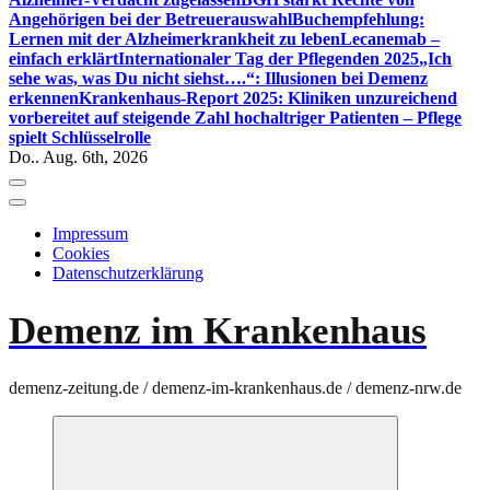
Angehörigen bei der Betreuerauswahl
Buchempfehlung:
Lernen mit der Alzheimerkrankheit zu leben
Lecanemab –
einfach erklärt
Internationaler Tag der Pflegenden 2025
„Ich
sehe was, was Du nicht siehst….“: Illusionen bei Demenz
erkennen
Krankenhaus-Report 2025: Kliniken unzureichend
vorbereitet auf steigende Zahl hochaltriger Patienten – Pflege
spielt Schlüsselrolle
Do.. Aug. 6th, 2026
Impressum
Cookies
Datenschutzerklärung
Demenz im Krankenhaus
demenz-zeitung.de / demenz-im-krankenhaus.de / demenz-nrw.de