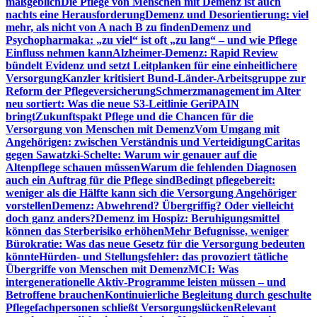
maßgeblich
Die Pflege von Menschen mit Demenz ist auch
nachts eine Herausforderung
Demenz und Desorientierung: viel
mehr, als nicht von A nach B zu finden
Demenz und
Psychopharmaka: „zu viel“ ist oft „zu lang“ – und wie Pflege
Einfluss nehmen kann
Alzheimer-Demenz: Rapid Review
bündelt Evidenz und setzt Leitplanken für eine einheitlichere
Versorgung
Kanzler kritisiert Bund-Länder-Arbeitsgruppe zur
Reform der Pflegeversicherung
Schmerzmanagement im Alter
neu sortiert: Was die neue S3-Leitlinie GeriPAIN
bringt
Zukunftspakt Pflege und die Chancen für die
Versorgung von Menschen mit Demenz
Vom Umgang mit
Angehörigen: zwischen Verständnis und Verteidigung
Caritas
gegen Sawatzki-Schelte: Warum wir genauer auf die
Altenpflege schauen müssen
Warum die fehlenden Diagnosen
auch ein Auftrag für die Pflege sind
Bedingt pflegebereit:
weniger als die Hälfte kann sich die Versorgung Angehöriger
vorstellen
Demenz: Abwehrend? Übergriffig? Oder vielleicht
doch ganz anders?
Demenz im Hospiz: Beruhigungsmittel
können das Sterberisiko erhöhen
Mehr Befugnisse, weniger
Bürokratie: Was das neue Gesetz für die Versorgung bedeuten
könnte
Hürden- und Stellungsfehler: das provoziert tätliche
Übergriffe von Menschen mit Demenz
MCI: Was
intergenerationelle Aktiv-Programme leisten müssen – und
Betroffene brauchen
Kontinuierliche Begleitung durch geschulte
Pflegefachpersonen schließt Versorgungslücken
Relevant