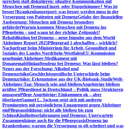
sprechen statt diskutieren: situative Kommunikation mit
Menschen mit Demenz
Einzel- oder Doppelzimmer? Was ist
besser?
Krankenhausreport: was besser werden muss in der
Versorgung von Patienten mit Demenz
Gefahr der finanziellen
Ausbeutung: Menschen mit Demenz besonders
gefährdet
Warum kommen Menschen mit Demenz ins
Pflegeheim – und wann ist der richtige Zeitpunkt?
Rehabilitation bei Demenz – neue Impulse aus dem World
Alzheimer Report 2025
Pflegegrad 1 abschaffen – wirklich?
Nachgefragt beim Ministerium für Arbeit, Gesundheit und
Soziales des Landes Nordrhein-Westfalen
EU-Kommission
genehmigt Alzheimer-Medikament mit
Donanemab
Hinlauftendenz bei Demenz: Was lässt bleiben?
Neues aus der Forschung: Alkohol und
Demenzrisiko
Geschlechtsspezifische Unterschiede beim
Demenzrisiko: Erkenntnisse aus der UK-Biobank-Studie
Welt-
Alzheimer-Tag: Mensch sein und bleiben
Angehörige bleiben
größter Pflegedienst in Deutschland – Politik muss Strukturen
anpassen
Pflege Angehörige: Einkommen ok – aber
überlastet
Samuel L. Jackson setzt sich mit anderen
Prominenten mit persönlichem Engagement gegen Alzheimer
ein
Pflegeausbildung: nicht alle bleiben bis zum
Schluss
Kindheitserfahrungen und Demenz: Unerwartete
Zusammenhänge auch für die Pflegepraxis
Demenz im
Krankenhaus: warum die Versorgung so oft scheitert und was