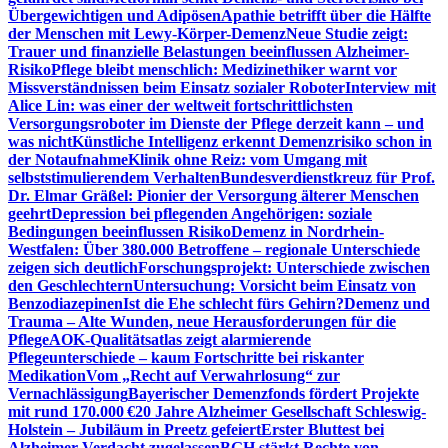
Übergewichtigen und Adipösen
Apathie betrifft über die Hälfte
der Menschen mit Lewy-Körper-Demenz
Neue Studie zeigt:
Trauer und finanzielle Belastungen beeinflussen Alzheimer-
Risiko
Pflege bleibt menschlich: Medizinethiker warnt vor
Missverständnissen beim Einsatz sozialer Roboter
Interview mit
Alice Lin: was einer der weltweit fortschrittlichsten
Versorgungsroboter im Dienste der Pflege derzeit kann – und
was nicht
Künstliche Intelligenz erkennt Demenzrisiko schon in
der Notaufnahme
Klinik ohne Reiz: vom Umgang mit
selbststimulierendem Verhalten
Bundesverdienstkreuz für Prof.
Dr. Elmar Gräßel: Pionier der Versorgung älterer Menschen
geehrt
Depression bei pflegenden Angehörigen: soziale
Bedingungen beeinflussen Risiko
Demenz in Nordrhein-
Westfalen: Über 380.000 Betroffene – regionale Unterschiede
zeigen sich deutlich
Forschungsprojekt: Unterschiede zwischen
den Geschlechtern
Untersuchung: Vorsicht beim Einsatz von
Benzodiazepinen
Ist die Ehe schlecht fürs Gehirn?
Demenz und
Trauma – Alte Wunden, neue Herausforderungen für die
Pflege
AOK-Qualitätsatlas zeigt alarmierende
Pflegeunterschiede – kaum Fortschritte bei riskanter
Medikation
Vom „Recht auf Verwahrlosung“ zur
Vernachlässigung
Bayerischer Demenzfonds fördert Projekte
mit rund 170.000 €
20 Jahre Alzheimer Gesellschaft Schleswig-
Holstein – Jubiläum in Preetz gefeiert
Erster Bluttest bei
Alzheimer-Verdacht zugelassen
BGH stärkt Rechte von