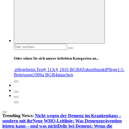
Suchen
nach:
Oder sehen Sie sich unsere beliebten Kategorien an...
.pflegeheim
.Test
§ 113c
§ 1816 BGB
#ZukunftspaktPflege
1:1-
Betreuung
1906a BGB
4at
aachen
Trending News:
Nicht wegen der Demenz im Krankenhaus –
sondern mit ihr
Neue WHO-Leitlinie: Was Demenzprävention
leisten kann – und was nicht
Delir bei Demenz: Wenn die