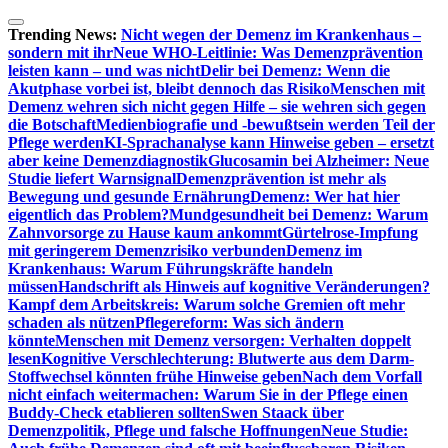
Zum
Inhalt
Trending News:
Nicht wegen der Demenz im Krankenhaus –
springen
sondern mit ihr
Neue WHO-Leitlinie: Was Demenzprävention
leisten kann – und was nicht
Delir bei Demenz: Wenn die
Akutphase vorbei ist, bleibt dennoch das Risiko
Menschen mit
Demenz wehren sich nicht gegen Hilfe – sie wehren sich gegen
die Botschaft
Medienbiografie und -bewußtsein werden Teil der
Pflege werden
KI-Sprachanalyse kann Hinweise geben – ersetzt
aber keine Demenzdiagnostik
Glucosamin bei Alzheimer: Neue
Studie liefert Warnsignal
Demenzprävention ist mehr als
Bewegung und gesunde Ernährung
Demenz: Wer hat hier
eigentlich das Problem?
Mundgesundheit bei Demenz: Warum
Zahnvorsorge zu Hause kaum ankommt
Gürtelrose-Impfung
mit geringerem Demenzrisiko verbunden
Demenz im
Krankenhaus: Warum Führungskräfte handeln
müssen
Handschrift als Hinweis auf kognitive Veränderungen?
Kampf dem Arbeitskreis: Warum solche Gremien oft mehr
schaden als nützen
Pflegereform: Was sich ändern
könnte
Menschen mit Demenz versorgen: Verhalten doppelt
lesen
Kognitive Verschlechterung: Blutwerte aus dem Darm-
Stoffwechsel könnten frühe Hinweise geben
Nach dem Vorfall
nicht einfach weitermachen: Warum Sie in der Pflege einen
Buddy-Check etablieren sollten
Swen Staack über
Demenzpolitik, Pflege und falsche Hoffnungen
Neue Studie: