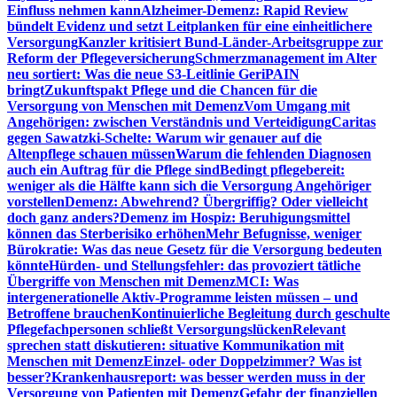
Einfluss nehmen kann
Alzheimer-Demenz: Rapid Review
bündelt Evidenz und setzt Leitplanken für eine einheitlichere
Versorgung
Kanzler kritisiert Bund-Länder-Arbeitsgruppe zur
Reform der Pflegeversicherung
Schmerzmanagement im Alter
neu sortiert: Was die neue S3-Leitlinie GeriPAIN
bringt
Zukunftspakt Pflege und die Chancen für die
Versorgung von Menschen mit Demenz
Vom Umgang mit
Angehörigen: zwischen Verständnis und Verteidigung
Caritas
gegen Sawatzki-Schelte: Warum wir genauer auf die
Altenpflege schauen müssen
Warum die fehlenden Diagnosen
auch ein Auftrag für die Pflege sind
Bedingt pflegebereit:
weniger als die Hälfte kann sich die Versorgung Angehöriger
vorstellen
Demenz: Abwehrend? Übergriffig? Oder vielleicht
doch ganz anders?
Demenz im Hospiz: Beruhigungsmittel
können das Sterberisiko erhöhen
Mehr Befugnisse, weniger
Bürokratie: Was das neue Gesetz für die Versorgung bedeuten
könnte
Hürden- und Stellungsfehler: das provoziert tätliche
Übergriffe von Menschen mit Demenz
MCI: Was
intergenerationelle Aktiv-Programme leisten müssen – und
Betroffene brauchen
Kontinuierliche Begleitung durch geschulte
Pflegefachpersonen schließt Versorgungslücken
Relevant
sprechen statt diskutieren: situative Kommunikation mit
Menschen mit Demenz
Einzel- oder Doppelzimmer? Was ist
besser?
Krankenhausreport: was besser werden muss in der
Versorgung von Patienten mit Demenz
Gefahr der finanziellen