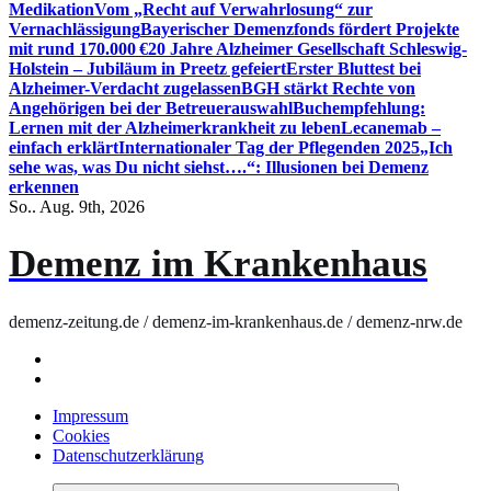
Medikation
Vom „Recht auf Verwahrlosung“ zur
Vernachlässigung
Bayerischer Demenzfonds fördert Projekte
mit rund 170.000 €
20 Jahre Alzheimer Gesellschaft Schleswig-
Holstein – Jubiläum in Preetz gefeiert
Erster Bluttest bei
Alzheimer-Verdacht zugelassen
BGH stärkt Rechte von
Angehörigen bei der Betreuerauswahl
Buchempfehlung:
Lernen mit der Alzheimerkrankheit zu leben
Lecanemab –
einfach erklärt
Internationaler Tag der Pflegenden 2025
„Ich
sehe was, was Du nicht siehst….“: Illusionen bei Demenz
erkennen
So.. Aug. 9th, 2026
Demenz im Krankenhaus
demenz-zeitung.de / demenz-im-krankenhaus.de / demenz-nrw.de
Impressum
Cookies
Datenschutzerklärung