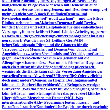
Menschen: Ablehnung eines Angehörigen als Betreuer ist
maßgeblich
Die Pflege von Menschen mit Demenz ist auch
nachts eine Herausforderung
Demenz und Desorientierung: viel
mehr, als nicht von A nach B zu finden
Demenz und
Psychopharmaka: „zu viel“ ist oft „zu lang“ – und wie Pflege
Einfluss nehmen kann
Alzheimer-Demenz: Rapid Review
bündelt Evidenz und setzt Leitplanken für eine einheitlichere
Versorgung
Kanzler kritisiert Bund-Länder-Arbeitsgruppe zur
Reform der Pflegeversicherung
Schmerzmanagement im Alter
neu sortiert: Was die neue S3-Leitlinie GeriPAIN
bringt
Zukunftspakt Pflege und die Chancen für die
Versorgung von Menschen mit Demenz
Vom Umgang mit
Angehörigen: zwischen Verständnis und Verteidigung
Caritas
gegen Sawatzki-Schelte: Warum wir genauer auf die
Altenpflege schauen müssen
Warum die fehlenden Diagnosen
auch ein Auftrag für die Pflege sind
Bedingt pflegebereit:
weniger als die Hälfte kann sich die Versorgung Angehöriger
vorstellen
Demenz: Abwehrend? Übergriffig? Oder vielleicht
doch ganz anders?
Demenz im Hospiz: Beruhigungsmittel
können das Sterberisiko erhöhen
Mehr Befugnisse, weniger
Bürokratie: Was das neue Gesetz für die Versorgung bedeuten
könnte
Hürden- und Stellungsfehler: das provoziert tätliche
Übergriffe von Menschen mit Demenz
MCI: Was
intergenerationelle Aktiv-Programme leisten müssen – und
Betroffene brauchen
Kontinuierliche Begleitung durch geschulte