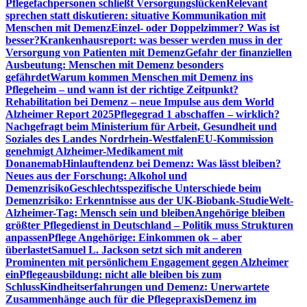
Pflegefachpersonen schließt Versorgungslücken
Relevant
sprechen statt diskutieren: situative Kommunikation mit
Menschen mit Demenz
Einzel- oder Doppelzimmer? Was ist
besser?
Krankenhausreport: was besser werden muss in der
Versorgung von Patienten mit Demenz
Gefahr der finanziellen
Ausbeutung: Menschen mit Demenz besonders
gefährdet
Warum kommen Menschen mit Demenz ins
Pflegeheim – und wann ist der richtige Zeitpunkt?
Rehabilitation bei Demenz – neue Impulse aus dem World
Alzheimer Report 2025
Pflegegrad 1 abschaffen – wirklich?
Nachgefragt beim Ministerium für Arbeit, Gesundheit und
Soziales des Landes Nordrhein-Westfalen
EU-Kommission
genehmigt Alzheimer-Medikament mit
Donanemab
Hinlauftendenz bei Demenz: Was lässt bleiben?
Neues aus der Forschung: Alkohol und
Demenzrisiko
Geschlechtsspezifische Unterschiede beim
Demenzrisiko: Erkenntnisse aus der UK-Biobank-Studie
Welt-
Alzheimer-Tag: Mensch sein und bleiben
Angehörige bleiben
größter Pflegedienst in Deutschland – Politik muss Strukturen
anpassen
Pflege Angehörige: Einkommen ok – aber
überlastet
Samuel L. Jackson setzt sich mit anderen
Prominenten mit persönlichem Engagement gegen Alzheimer
ein
Pflegeausbildung: nicht alle bleiben bis zum
Schluss
Kindheitserfahrungen und Demenz: Unerwartete
Zusammenhänge auch für die Pflegepraxis
Demenz im