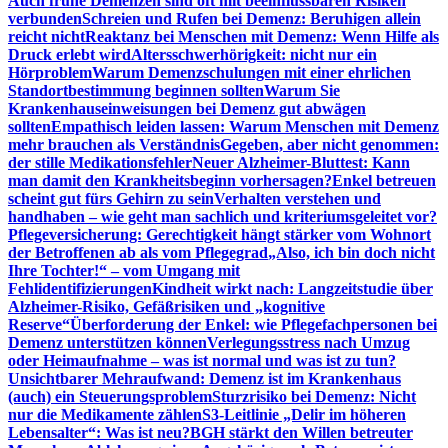
Auch frühe Demenzen sind oft mit beeinflussbaren Risiken
verbunden
Schreien und Rufen bei Demenz: Beruhigen allein
reicht nicht
Reaktanz bei Menschen mit Demenz: Wenn Hilfe als
Druck erlebt wird
Altersschwerhörigkeit: nicht nur ein
Hörproblem
Warum Demenzschulungen mit einer ehrlichen
Standortbestimmung beginnen sollten
Warum Sie
Krankenhauseinweisungen bei Demenz gut abwägen
sollten
Empathisch leiden lassen: Warum Menschen mit Demenz
mehr brauchen als Verständnis
Gegeben, aber nicht genommen:
der stille Medikationsfehler
Neuer Alzheimer-Bluttest: Kann
man damit den Krankheitsbeginn vorhersagen?
Enkel betreuen
scheint gut fürs Gehirn zu sein
Verhalten verstehen und
handhaben – wie geht man sachlich und kriteriumsgeleitet vor?
Pflegeversicherung: Gerechtigkeit hängt stärker vom Wohnort
der Betroffenen ab als vom Pflegegrad
„Also, ich bin doch nicht
Ihre Tochter!“ – vom Umgang mit
Fehlidentifizierungen
Kindheit wirkt nach: Langzeitstudie über
Alzheimer-Risiko, Gefäßrisiken und „kognitive
Reserve“
Überforderung der Enkel: wie Pflegefachpersonen bei
Demenz unterstützen können
Verlegungsstress nach Umzug
oder Heimaufnahme – was ist normal und was ist zu tun?
Unsichtbarer Mehraufwand: Demenz ist im Krankenhaus
(auch) ein Steuerungsproblem
Sturzrisiko bei Demenz: Nicht
nur die Medikamente zählen
S3-Leitlinie „Delir im höheren
Lebensalter“: Was ist neu?
BGH stärkt den Willen betreuter