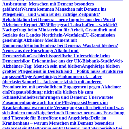
Ausbeutung: Menschen mit Demenz besonders
gefährdet
Warum kommen Menschen mit Demenz ins
Pflegeheim – und wann ist der richtige Zeitpunkt?
Rehabilitation bei Demenz – neue Impulse aus dem World
Alzheimer Report 2025
Pflegegrad 1 abschaffen – wirklich?
Nachgefragt beim Ministerium für Arbeit, Gesundheit und
Soziales des Landes Nordrhein-Westfalen
EU-Kommission
genehmigt Alzheimer-Medikament mit
Donanemab
Hinlauftendenz bei Demenz: Was lässt bleiben?
Neues aus der Forschung: Alkohol und
Demenzrisiko
Geschlechtsspezifische Unterschiede beim
Demenzrisiko: Erkenntnisse aus der UK-Biobank-Studie
Welt-
Alzheimer-Tag: Mensch sein und bleiben
Angehörige bleiben
größter Pflegedienst in Deutschland – Politik muss Strukturen
anpassen
Pflege Angehörige: Einkommen ok – aber
überlastet
Samuel L. Jackson setzt sich mit anderen
Prominenten mit persönlichem Engagement gegen Alzheimer
ein
Pflegeausbildung: nicht alle bleiben bis zum
Schluss
Kindheitserfahrungen und Demenz: Unerwartete
Zusammenhänge auch für die Pflegepraxis
Demenz im
Krankenhaus: warum die Versorgung so oft scheitert und was
sich ändern muss
Ratgeberbuch Demenz: neues aus Forschung
und Therapie für Betroffene und Angehörige
Delir im
Krankenhaus – warum Menschen mit Demenz besonders
gefährdet sind
Metformin senkt Demenz- und Sterberisiko bei