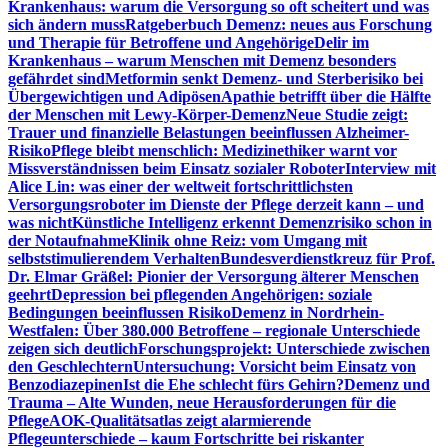
Krankenhaus: warum die Versorgung so oft scheitert und was
sich ändern muss
Ratgeberbuch Demenz: neues aus Forschung
und Therapie für Betroffene und Angehörige
Delir im
Krankenhaus – warum Menschen mit Demenz besonders
gefährdet sind
Metformin senkt Demenz- und Sterberisiko bei
Übergewichtigen und Adipösen
Apathie betrifft über die Hälfte
der Menschen mit Lewy-Körper-Demenz
Neue Studie zeigt:
Trauer und finanzielle Belastungen beeinflussen Alzheimer-
Risiko
Pflege bleibt menschlich: Medizinethiker warnt vor
Missverständnissen beim Einsatz sozialer Roboter
Interview mit
Alice Lin: was einer der weltweit fortschrittlichsten
Versorgungsroboter im Dienste der Pflege derzeit kann – und
was nicht
Künstliche Intelligenz erkennt Demenzrisiko schon in
der Notaufnahme
Klinik ohne Reiz: vom Umgang mit
selbststimulierendem Verhalten
Bundesverdienstkreuz für Prof.
Dr. Elmar Gräßel: Pionier der Versorgung älterer Menschen
geehrt
Depression bei pflegenden Angehörigen: soziale
Bedingungen beeinflussen Risiko
Demenz in Nordrhein-
Westfalen: Über 380.000 Betroffene – regionale Unterschiede
zeigen sich deutlich
Forschungsprojekt: Unterschiede zwischen
den Geschlechtern
Untersuchung: Vorsicht beim Einsatz von
Benzodiazepinen
Ist die Ehe schlecht fürs Gehirn?
Demenz und
Trauma – Alte Wunden, neue Herausforderungen für die
Pflege
AOK-Qualitätsatlas zeigt alarmierende
Pflegeunterschiede – kaum Fortschritte bei riskanter