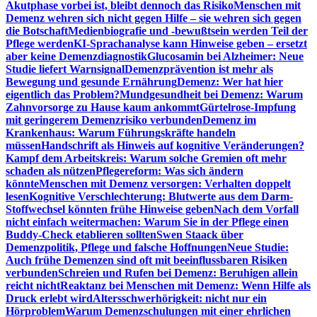
Akutphase vorbei ist, bleibt dennoch das Risiko
Menschen mit
Demenz wehren sich nicht gegen Hilfe – sie wehren sich gegen
die Botschaft
Medienbiografie und -bewußtsein werden Teil der
Pflege werden
KI-Sprachanalyse kann Hinweise geben – ersetzt
aber keine Demenzdiagnostik
Glucosamin bei Alzheimer: Neue
Studie liefert Warnsignal
Demenzprävention ist mehr als
Bewegung und gesunde Ernährung
Demenz: Wer hat hier
eigentlich das Problem?
Mundgesundheit bei Demenz: Warum
Zahnvorsorge zu Hause kaum ankommt
Gürtelrose-Impfung
mit geringerem Demenzrisiko verbunden
Demenz im
Krankenhaus: Warum Führungskräfte handeln
müssen
Handschrift als Hinweis auf kognitive Veränderungen?
Kampf dem Arbeitskreis: Warum solche Gremien oft mehr
schaden als nützen
Pflegereform: Was sich ändern
könnte
Menschen mit Demenz versorgen: Verhalten doppelt
lesen
Kognitive Verschlechterung: Blutwerte aus dem Darm-
Stoffwechsel könnten frühe Hinweise geben
Nach dem Vorfall
nicht einfach weitermachen: Warum Sie in der Pflege einen
Buddy-Check etablieren sollten
Swen Staack über
Demenzpolitik, Pflege und falsche Hoffnungen
Neue Studie:
Auch frühe Demenzen sind oft mit beeinflussbaren Risiken
verbunden
Schreien und Rufen bei Demenz: Beruhigen allein
reicht nicht
Reaktanz bei Menschen mit Demenz: Wenn Hilfe als
Druck erlebt wird
Altersschwerhörigkeit: nicht nur ein
Hörproblem
Warum Demenzschulungen mit einer ehrlichen