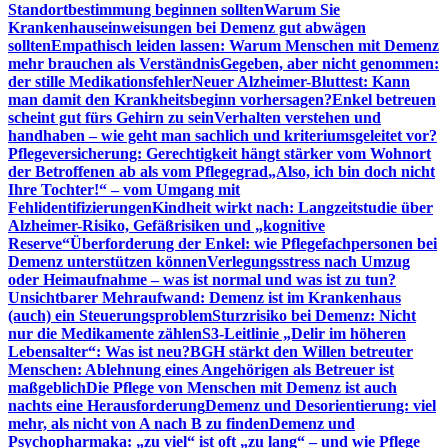
Standortbestimmung beginnen sollten
Warum Sie
Krankenhauseinweisungen bei Demenz gut abwägen
sollten
Empathisch leiden lassen: Warum Menschen mit Demenz
mehr brauchen als Verständnis
Gegeben, aber nicht genommen:
der stille Medikationsfehler
Neuer Alzheimer-Bluttest: Kann
man damit den Krankheitsbeginn vorhersagen?
Enkel betreuen
scheint gut fürs Gehirn zu sein
Verhalten verstehen und
handhaben – wie geht man sachlich und kriteriumsgeleitet vor?
Pflegeversicherung: Gerechtigkeit hängt stärker vom Wohnort
der Betroffenen ab als vom Pflegegrad
„Also, ich bin doch nicht
Ihre Tochter!“ – vom Umgang mit
Fehlidentifizierungen
Kindheit wirkt nach: Langzeitstudie über
Alzheimer-Risiko, Gefäßrisiken und „kognitive
Reserve“
Überforderung der Enkel: wie Pflegefachpersonen bei
Demenz unterstützen können
Verlegungsstress nach Umzug
oder Heimaufnahme – was ist normal und was ist zu tun?
Unsichtbarer Mehraufwand: Demenz ist im Krankenhaus
(auch) ein Steuerungsproblem
Sturzrisiko bei Demenz: Nicht
nur die Medikamente zählen
S3-Leitlinie „Delir im höheren
Lebensalter“: Was ist neu?
BGH stärkt den Willen betreuter
Menschen: Ablehnung eines Angehörigen als Betreuer ist
maßgeblich
Die Pflege von Menschen mit Demenz ist auch
nachts eine Herausforderung
Demenz und Desorientierung: viel
mehr, als nicht von A nach B zu finden
Demenz und
Psychopharmaka: „zu viel“ ist oft „zu lang“ – und wie Pflege