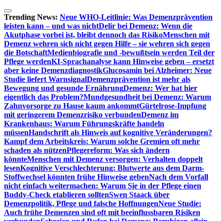
Zum
Inhalt
Trending News:
Neue WHO-Leitlinie: Was Demenzprävention
springen
leisten kann – und was nicht
Delir bei Demenz: Wenn die
Akutphase vorbei ist, bleibt dennoch das Risiko
Menschen mit
Demenz wehren sich nicht gegen Hilfe – sie wehren sich gegen
die Botschaft
Medienbiografie und -bewußtsein werden Teil der
Pflege werden
KI-Sprachanalyse kann Hinweise geben – ersetzt
aber keine Demenzdiagnostik
Glucosamin bei Alzheimer: Neue
Studie liefert Warnsignal
Demenzprävention ist mehr als
Bewegung und gesunde Ernährung
Demenz: Wer hat hier
eigentlich das Problem?
Mundgesundheit bei Demenz: Warum
Zahnvorsorge zu Hause kaum ankommt
Gürtelrose-Impfung
mit geringerem Demenzrisiko verbunden
Demenz im
Krankenhaus: Warum Führungskräfte handeln
müssen
Handschrift als Hinweis auf kognitive Veränderungen?
Kampf dem Arbeitskreis: Warum solche Gremien oft mehr
schaden als nützen
Pflegereform: Was sich ändern
könnte
Menschen mit Demenz versorgen: Verhalten doppelt
lesen
Kognitive Verschlechterung: Blutwerte aus dem Darm-
Stoffwechsel könnten frühe Hinweise geben
Nach dem Vorfall
nicht einfach weitermachen: Warum Sie in der Pflege einen
Buddy-Check etablieren sollten
Swen Staack über
Demenzpolitik, Pflege und falsche Hoffnungen
Neue Studie:
Auch frühe Demenzen sind oft mit beeinflussbaren Risiken