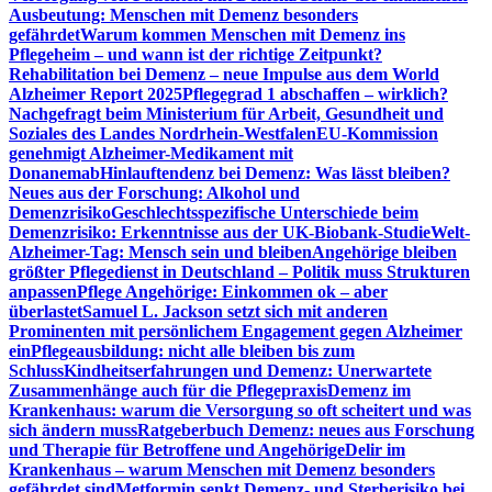
Ausbeutung: Menschen mit Demenz besonders
gefährdet
Warum kommen Menschen mit Demenz ins
Pflegeheim – und wann ist der richtige Zeitpunkt?
Rehabilitation bei Demenz – neue Impulse aus dem World
Alzheimer Report 2025
Pflegegrad 1 abschaffen – wirklich?
Nachgefragt beim Ministerium für Arbeit, Gesundheit und
Soziales des Landes Nordrhein-Westfalen
EU-Kommission
genehmigt Alzheimer-Medikament mit
Donanemab
Hinlauftendenz bei Demenz: Was lässt bleiben?
Neues aus der Forschung: Alkohol und
Demenzrisiko
Geschlechtsspezifische Unterschiede beim
Demenzrisiko: Erkenntnisse aus der UK-Biobank-Studie
Welt-
Alzheimer-Tag: Mensch sein und bleiben
Angehörige bleiben
größter Pflegedienst in Deutschland – Politik muss Strukturen
anpassen
Pflege Angehörige: Einkommen ok – aber
überlastet
Samuel L. Jackson setzt sich mit anderen
Prominenten mit persönlichem Engagement gegen Alzheimer
ein
Pflegeausbildung: nicht alle bleiben bis zum
Schluss
Kindheitserfahrungen und Demenz: Unerwartete
Zusammenhänge auch für die Pflegepraxis
Demenz im
Krankenhaus: warum die Versorgung so oft scheitert und was
sich ändern muss
Ratgeberbuch Demenz: neues aus Forschung
und Therapie für Betroffene und Angehörige
Delir im
Krankenhaus – warum Menschen mit Demenz besonders
gefährdet sind
Metformin senkt Demenz- und Sterberisiko bei