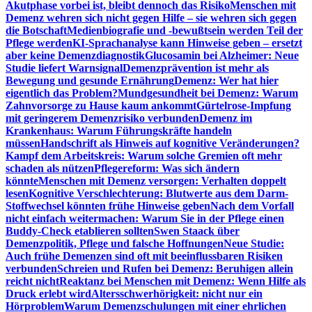
Akutphase vorbei ist, bleibt dennoch das Risiko
Menschen mit
Demenz wehren sich nicht gegen Hilfe – sie wehren sich gegen
die Botschaft
Medienbiografie und -bewußtsein werden Teil der
Pflege werden
KI-Sprachanalyse kann Hinweise geben – ersetzt
aber keine Demenzdiagnostik
Glucosamin bei Alzheimer: Neue
Studie liefert Warnsignal
Demenzprävention ist mehr als
Bewegung und gesunde Ernährung
Demenz: Wer hat hier
eigentlich das Problem?
Mundgesundheit bei Demenz: Warum
Zahnvorsorge zu Hause kaum ankommt
Gürtelrose-Impfung
mit geringerem Demenzrisiko verbunden
Demenz im
Krankenhaus: Warum Führungskräfte handeln
müssen
Handschrift als Hinweis auf kognitive Veränderungen?
Kampf dem Arbeitskreis: Warum solche Gremien oft mehr
schaden als nützen
Pflegereform: Was sich ändern
könnte
Menschen mit Demenz versorgen: Verhalten doppelt
lesen
Kognitive Verschlechterung: Blutwerte aus dem Darm-
Stoffwechsel könnten frühe Hinweise geben
Nach dem Vorfall
nicht einfach weitermachen: Warum Sie in der Pflege einen
Buddy-Check etablieren sollten
Swen Staack über
Demenzpolitik, Pflege und falsche Hoffnungen
Neue Studie:
Auch frühe Demenzen sind oft mit beeinflussbaren Risiken
verbunden
Schreien und Rufen bei Demenz: Beruhigen allein
reicht nicht
Reaktanz bei Menschen mit Demenz: Wenn Hilfe als
Druck erlebt wird
Altersschwerhörigkeit: nicht nur ein
Hörproblem
Warum Demenzschulungen mit einer ehrlichen