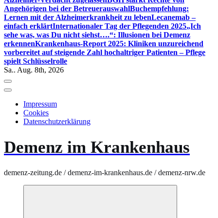
Angehörigen bei der Betreuerauswahl
Buchempfehlung:
Lernen mit der Alzheimerkrankheit zu leben
Lecanemab –
einfach erklärt
Internationaler Tag der Pflegenden 2025
„Ich
sehe was, was Du nicht siehst….“: Illusionen bei Demenz
erkennen
Krankenhaus-Report 2025: Kliniken unzureichend
vorbereitet auf steigende Zahl hochaltriger Patienten – Pflege
spielt Schlüsselrolle
Sa.. Aug. 8th, 2026
Impressum
Cookies
Datenschutzerklärung
Demenz im Krankenhaus
demenz-zeitung.de / demenz-im-krankenhaus.de / demenz-nrw.de