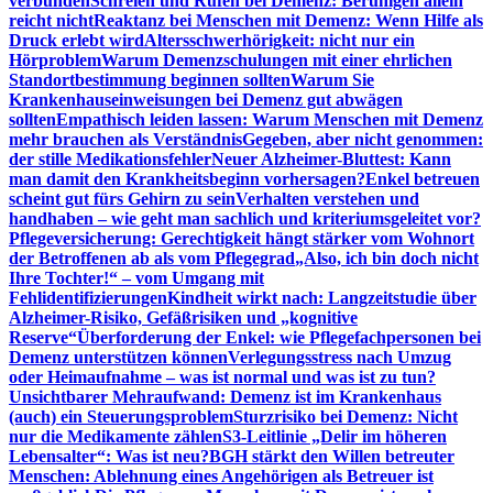
verbunden
Schreien und Rufen bei Demenz: Beruhigen allein
reicht nicht
Reaktanz bei Menschen mit Demenz: Wenn Hilfe als
Druck erlebt wird
Altersschwerhörigkeit: nicht nur ein
Hörproblem
Warum Demenzschulungen mit einer ehrlichen
Standortbestimmung beginnen sollten
Warum Sie
Krankenhauseinweisungen bei Demenz gut abwägen
sollten
Empathisch leiden lassen: Warum Menschen mit Demenz
mehr brauchen als Verständnis
Gegeben, aber nicht genommen:
der stille Medikationsfehler
Neuer Alzheimer-Bluttest: Kann
man damit den Krankheitsbeginn vorhersagen?
Enkel betreuen
scheint gut fürs Gehirn zu sein
Verhalten verstehen und
handhaben – wie geht man sachlich und kriteriumsgeleitet vor?
Pflegeversicherung: Gerechtigkeit hängt stärker vom Wohnort
der Betroffenen ab als vom Pflegegrad
„Also, ich bin doch nicht
Ihre Tochter!“ – vom Umgang mit
Fehlidentifizierungen
Kindheit wirkt nach: Langzeitstudie über
Alzheimer-Risiko, Gefäßrisiken und „kognitive
Reserve“
Überforderung der Enkel: wie Pflegefachpersonen bei
Demenz unterstützen können
Verlegungsstress nach Umzug
oder Heimaufnahme – was ist normal und was ist zu tun?
Unsichtbarer Mehraufwand: Demenz ist im Krankenhaus
(auch) ein Steuerungsproblem
Sturzrisiko bei Demenz: Nicht
nur die Medikamente zählen
S3-Leitlinie „Delir im höheren
Lebensalter“: Was ist neu?
BGH stärkt den Willen betreuter
Menschen: Ablehnung eines Angehörigen als Betreuer ist