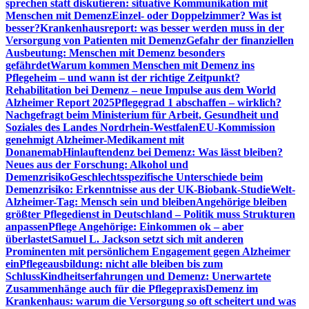
sprechen statt diskutieren: situative Kommunikation mit
Menschen mit Demenz
Einzel- oder Doppelzimmer? Was ist
besser?
Krankenhausreport: was besser werden muss in der
Versorgung von Patienten mit Demenz
Gefahr der finanziellen
Ausbeutung: Menschen mit Demenz besonders
gefährdet
Warum kommen Menschen mit Demenz ins
Pflegeheim – und wann ist der richtige Zeitpunkt?
Rehabilitation bei Demenz – neue Impulse aus dem World
Alzheimer Report 2025
Pflegegrad 1 abschaffen – wirklich?
Nachgefragt beim Ministerium für Arbeit, Gesundheit und
Soziales des Landes Nordrhein-Westfalen
EU-Kommission
genehmigt Alzheimer-Medikament mit
Donanemab
Hinlauftendenz bei Demenz: Was lässt bleiben?
Neues aus der Forschung: Alkohol und
Demenzrisiko
Geschlechtsspezifische Unterschiede beim
Demenzrisiko: Erkenntnisse aus der UK-Biobank-Studie
Welt-
Alzheimer-Tag: Mensch sein und bleiben
Angehörige bleiben
größter Pflegedienst in Deutschland – Politik muss Strukturen
anpassen
Pflege Angehörige: Einkommen ok – aber
überlastet
Samuel L. Jackson setzt sich mit anderen
Prominenten mit persönlichem Engagement gegen Alzheimer
ein
Pflegeausbildung: nicht alle bleiben bis zum
Schluss
Kindheitserfahrungen und Demenz: Unerwartete
Zusammenhänge auch für die Pflegepraxis
Demenz im
Krankenhaus: warum die Versorgung so oft scheitert und was