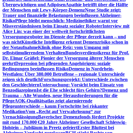
Übergewichtigen und Adipösen
Apathie betrifft über die Hälfte
der Menschen mit Lewy-Körper-Demenz
Neue Studie zeigt:
Trauer und finanzielle Belastungen beeinflussen Alzheimer-
Risiko
Pflege bleibt menschlich: Medizinethiker warnt vor
Missverständnissen beim Einsatz sozialer Roboter
Interview mit
Alice Lin: was einer der weltweit fortschrittlichsten
Versorgungsroboter im Dienste der Pflege derzeit kann – und
was nicht
Künstliche Intelligenz erkennt Demenzrisiko schon in
der Notaufnahme
Klinik ohne Reiz: vom Umgang mit
selbststimulierendem Verhalten
Bundesverdienstkreuz für Prof.
Dr. Elmar Gräßel: Pionier der Versorgung älterer Menschen
geehrt
Depression bei pflegenden Angehörigen: soziale
Bedingungen beeinflussen Risiko
Demenz in Nordrhein-
Westfalen: Über 380.000 Betroffene – regionale Unterschiede
zeigen sich deutlich
Forschungsprojekt: Unterschiede zwischen
den Geschlechtern
Untersuchung: Vorsicht beim Einsatz von
Benzodiazepinen
Ist die Ehe schlecht fürs Gehirn?
Demenz und
Trauma – Alte Wunden, neue Herausforderungen für die
Pflege
AOK-Qualitätsatlas zeigt alarmierende
Pflegeunterschiede – kaum Fortschritte bei riskanter
Medikation
Vom „Recht auf Verwahrlosung“ zur
Vernachlässigung
Bayerischer Demenzfonds fördert Projekte
mit rund 170.000 €
20 Jahre Alzheimer Gesellschaft Schleswig-
Holstein – Jubiläum in Preetz gefeiert
Erster Bluttest bei
Alzheimer-Verdacht zugelassen
BGH stärkt Rechte von