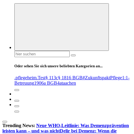
Suchen
nach:
Oder sehen Sie sich unsere beliebten Kategorien an...
.pflegeheim
.Test
§ 113c
§ 1816 BGB
#ZukunftspaktPflege
1:1-
Betreuung
1906a BGB
4at
aachen
Trending News:
Neue WHO-Leitlinie: Was Demenzprävention
leisten kann – und was nicht
Delir bei Demenz: Wenn die