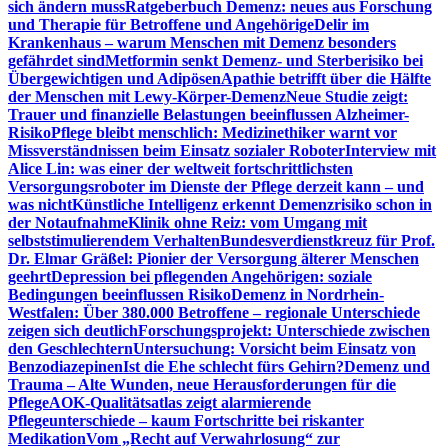
sich ändern muss
Ratgeberbuch Demenz: neues aus Forschung
und Therapie für Betroffene und Angehörige
Delir im
Krankenhaus – warum Menschen mit Demenz besonders
gefährdet sind
Metformin senkt Demenz- und Sterberisiko bei
Übergewichtigen und Adipösen
Apathie betrifft über die Hälfte
der Menschen mit Lewy-Körper-Demenz
Neue Studie zeigt:
Trauer und finanzielle Belastungen beeinflussen Alzheimer-
Risiko
Pflege bleibt menschlich: Medizinethiker warnt vor
Missverständnissen beim Einsatz sozialer Roboter
Interview mit
Alice Lin: was einer der weltweit fortschrittlichsten
Versorgungsroboter im Dienste der Pflege derzeit kann – und
was nicht
Künstliche Intelligenz erkennt Demenzrisiko schon in
der Notaufnahme
Klinik ohne Reiz: vom Umgang mit
selbststimulierendem Verhalten
Bundesverdienstkreuz für Prof.
Dr. Elmar Gräßel: Pionier der Versorgung älterer Menschen
geehrt
Depression bei pflegenden Angehörigen: soziale
Bedingungen beeinflussen Risiko
Demenz in Nordrhein-
Westfalen: Über 380.000 Betroffene – regionale Unterschiede
zeigen sich deutlich
Forschungsprojekt: Unterschiede zwischen
den Geschlechtern
Untersuchung: Vorsicht beim Einsatz von
Benzodiazepinen
Ist die Ehe schlecht fürs Gehirn?
Demenz und
Trauma – Alte Wunden, neue Herausforderungen für die
Pflege
AOK-Qualitätsatlas zeigt alarmierende
Pflegeunterschiede – kaum Fortschritte bei riskanter
Medikation
Vom „Recht auf Verwahrlosung“ zur