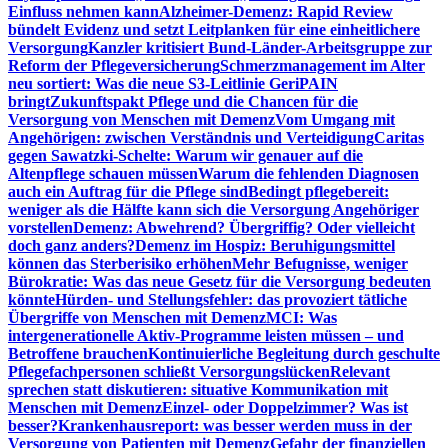
Einfluss nehmen kann
Alzheimer-Demenz: Rapid Review
bündelt Evidenz und setzt Leitplanken für eine einheitlichere
Versorgung
Kanzler kritisiert Bund-Länder-Arbeitsgruppe zur
Reform der Pflegeversicherung
Schmerzmanagement im Alter
neu sortiert: Was die neue S3-Leitlinie GeriPAIN
bringt
Zukunftspakt Pflege und die Chancen für die
Versorgung von Menschen mit Demenz
Vom Umgang mit
Angehörigen: zwischen Verständnis und Verteidigung
Caritas
gegen Sawatzki-Schelte: Warum wir genauer auf die
Altenpflege schauen müssen
Warum die fehlenden Diagnosen
auch ein Auftrag für die Pflege sind
Bedingt pflegebereit:
weniger als die Hälfte kann sich die Versorgung Angehöriger
vorstellen
Demenz: Abwehrend? Übergriffig? Oder vielleicht
doch ganz anders?
Demenz im Hospiz: Beruhigungsmittel
können das Sterberisiko erhöhen
Mehr Befugnisse, weniger
Bürokratie: Was das neue Gesetz für die Versorgung bedeuten
könnte
Hürden- und Stellungsfehler: das provoziert tätliche
Übergriffe von Menschen mit Demenz
MCI: Was
intergenerationelle Aktiv-Programme leisten müssen – und
Betroffene brauchen
Kontinuierliche Begleitung durch geschulte
Pflegefachpersonen schließt Versorgungslücken
Relevant
sprechen statt diskutieren: situative Kommunikation mit
Menschen mit Demenz
Einzel- oder Doppelzimmer? Was ist
besser?
Krankenhausreport: was besser werden muss in der
Versorgung von Patienten mit Demenz
Gefahr der finanziellen