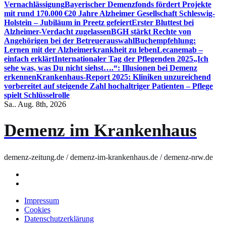
Vernachlässigung
Bayerischer Demenzfonds fördert Projekte
mit rund 170.000 €
20 Jahre Alzheimer Gesellschaft Schleswig-
Holstein – Jubiläum in Preetz gefeiert
Erster Bluttest bei
Alzheimer-Verdacht zugelassen
BGH stärkt Rechte von
Angehörigen bei der Betreuerauswahl
Buchempfehlung:
Lernen mit der Alzheimerkrankheit zu leben
Lecanemab –
einfach erklärt
Internationaler Tag der Pflegenden 2025
„Ich
sehe was, was Du nicht siehst….“: Illusionen bei Demenz
erkennen
Krankenhaus-Report 2025: Kliniken unzureichend
vorbereitet auf steigende Zahl hochaltriger Patienten – Pflege
spielt Schlüsselrolle
Sa.. Aug. 8th, 2026
Demenz im Krankenhaus
demenz-zeitung.de / demenz-im-krankenhaus.de / demenz-nrw.de
Impressum
Cookies
Datenschutzerklärung