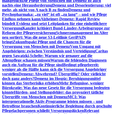
maßgeblich
Die Pflege von Menschen mit Demenz ist auch
nachts eine Herausforderung
Demenz und Desorientierung: viel
mehr, als nicht von A nach B zu finden
Demenz und
Psychopharmaka: „zu viel“ ist oft „zu lang“ – und wie Pflege
Einfluss nehmen kann
Alzheimer-Demenz: Rapid Review
bündelt Evidenz und setzt Leitplanken für eine einheitlichere
Versorgung
Kanzler kritisiert Bund-Länder-Arbeitsgruppe zur
Reform der Pflegeversicherung
Schmerzmanagement im Alter
neu sortiert: Was die neue S3-Leitlinie GeriPAIN
bringt
Zukunftspakt Pflege und die Chancen für die
Versorgung von Menschen mit Demenz
Vom Umgang mit
Angehörigen: zwischen Verständnis und Verteidigung
Caritas
gegen Sawatzki-Schelte: Warum wir genauer auf die
Altenpflege schauen müssen
Warum die fehlenden Diagnosen
auch ein Auftrag für die Pflege sind
Bedingt pflegebereit:
weniger als die Hälfte kann sich die Versorgung Angehöriger
vorstellen
Demenz: Abwehrend? Übergriffig? Oder vielleicht
doch ganz anders?
Demenz im Hospiz: Beruhigungsmittel
können das Sterberisiko erhöhen
Mehr Befugnisse, weniger
Bürokratie: Was das neue Gesetz für die Versorgung bedeuten
könnte
Hürden- und Stellungsfehler: das provoziert tätliche
Übergriffe von Menschen mit Demenz
MCI: Was
intergenerationelle Aktiv-Programme leisten müssen – und
Betroffene brauchen
Kontinuierliche Begleitung durch geschulte
Pflegefachpersonen schließt Versorgungslücken
Relevant