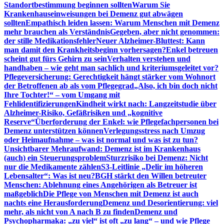
Standortbestimmung beginnen sollten
Warum Sie
Krankenhauseinweisungen bei Demenz gut abwägen
sollten
Empathisch leiden lassen: Warum Menschen mit Demenz
mehr brauchen als Verständnis
Gegeben, aber nicht genommen:
der stille Medikationsfehler
Neuer Alzheimer-Bluttest: Kann
man damit den Krankheitsbeginn vorhersagen?
Enkel betreuen
scheint gut fürs Gehirn zu sein
Verhalten verstehen und
handhaben – wie geht man sachlich und kriteriumsgeleitet vor?
Pflegeversicherung: Gerechtigkeit hängt stärker vom Wohnort
der Betroffenen ab als vom Pflegegrad
„Also, ich bin doch nicht
Ihre Tochter!“ – vom Umgang mit
Fehlidentifizierungen
Kindheit wirkt nach: Langzeitstudie über
Alzheimer-Risiko, Gefäßrisiken und „kognitive
Reserve“
Überforderung der Enkel: wie Pflegefachpersonen bei
Demenz unterstützen können
Verlegungsstress nach Umzug
oder Heimaufnahme – was ist normal und was ist zu tun?
Unsichtbarer Mehraufwand: Demenz ist im Krankenhaus
(auch) ein Steuerungsproblem
Sturzrisiko bei Demenz: Nicht
nur die Medikamente zählen
S3-Leitlinie „Delir im höheren
Lebensalter“: Was ist neu?
BGH stärkt den Willen betreuter
Menschen: Ablehnung eines Angehörigen als Betreuer ist
maßgeblich
Die Pflege von Menschen mit Demenz ist auch
nachts eine Herausforderung
Demenz und Desorientierung: viel
mehr, als nicht von A nach B zu finden
Demenz und
Psychopharmaka: „zu viel“ ist oft „zu lang“ – und wie Pflege