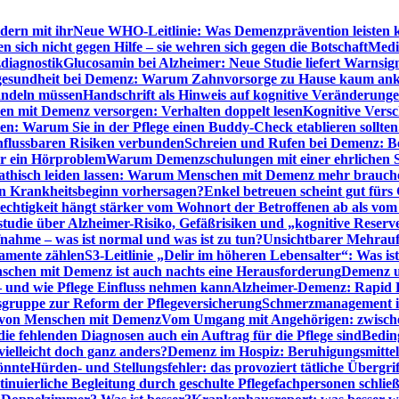
dern mit ihr
Neue WHO-Leitlinie: Was Demenzprävention leisten 
ich nicht gegen Hilfe – sie wehren sich gegen die Botschaft
Medi
diagnostik
Glucosamin bei Alzheimer: Neue Studie liefert Warnsig
esundheit bei Demenz: Warum Zahnvorsorge zu Hause kaum a
ndeln müssen
Handschrift als Hinweis auf kognitive Veränderung
n mit Demenz versorgen: Verhalten doppelt lesen
Kognitive Vers
en: Warum Sie in der Pflege einen Buddy-Check etablieren sollten
nflussbaren Risiken verbunden
Schreien und Rufen bei Demenz: Ber
ur ein Hörproblem
Warum Demenzschulungen mit einer ehrlichen S
thisch leiden lassen: Warum Menschen mit Demenz mehr brauche
en Krankheitsbeginn vorhersagen?
Enkel betreuen scheint gut fürs 
echtigkeit hängt stärker vom Wohnort der Betroffenen ab als vom
studie über Alzheimer-Risiko, Gefäßrisiken und „kognitive Reserv
ahme – was ist normal und was ist zu tun?
Unsichtbarer Mehrauf
kamente zählen
S3-Leitlinie „Delir im höheren Lebensalter“: Was is
nschen mit Demenz ist auch nachts eine Herausforderung
Demenz un
– und wie Pflege Einfluss nehmen kann
Alzheimer-Demenz: Rapid Re
sgruppe zur Reform der Pflegeversicherung
Schmerzmanagement im 
g von Menschen mit Demenz
Vom Umgang mit Angehörigen: zwische
e fehlenden Diagnosen auch ein Auftrag für die Pflege sind
Beding
elleicht doch ganz anders?
Demenz im Hospiz: Beruhigungsmittel
önnte
Hürden- und Stellungsfehler: das provoziert tätliche Überg
inuierliche Begleitung durch geschulte Pflegefachpersonen schli