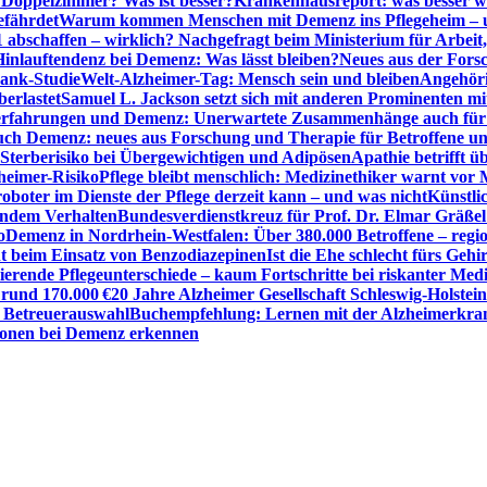
r Doppelzimmer? Was ist besser?
Krankenhausreport: was besser w
efährdet
Warum kommen Menschen mit Demenz ins Pflegeheim – un
1 abschaffen – wirklich? Nachgefragt beim Ministerium für Arbei
Hinlauftendenz bei Demenz: Was lässt bleiben?
Neues aus der Fors
bank-Studie
Welt-Alzheimer-Tag: Mensch sein und bleiben
Angehöri
erlastet
Samuel L. Jackson setzt sich mit anderen Prominenten m
erfahrungen und Demenz: Unerwartete Zusammenhänge auch für d
ch Demenz: neues aus Forschung und Therapie für Betroffene u
Sterberisiko bei Übergewichtigen und Adipösen
Apathie betrifft 
zheimer-Risiko
Pflege bleibt menschlich: Medizinethiker warnt vor 
sroboter im Dienste der Pflege derzeit kann – und was nicht
Künstli
endem Verhalten
Bundesverdienstkreuz für Prof. Dr. Elmar Gräßel
o
Demenz in Nordrhein-Westfalen: Über 380.000 Betroffene – region
t beim Einsatz von Benzodiazepinen
Ist die Ehe schlecht fürs Gehi
ierende Pflegeunterschiede – kaum Fortschritte bei riskanter Med
 rund 170.000 €
20 Jahre Alzheimer Gesellschaft Schleswig-Holstein
r Betreuerauswahl
Buchempfehlung: Lernen mit der Alzheimerkran
usionen bei Demenz erkennen