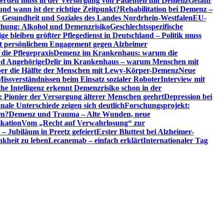
erden muss in der Versorgung von Patienten mit Demenz
Gefahr
d wann ist der richtige Zeitpunkt?
Rehabilitation bei Demenz –
t, Gesundheit und Soziales des Landes Nordrhein-Westfalen
EU-
chung: Alkohol und Demenzrisiko
Geschlechtsspezifische
ge bleiben größter Pflegedienst in Deutschland – Politik muss
it persönlichem Engagement gegen Alzheimer
ie Pflegepraxis
Demenz im Krankenhaus: warum die
nd Angehörige
Delir im Krankenhaus – warum Menschen mit
über die Hälfte der Menschen mit Lewy-Körper-Demenz
Neue
Missverständnissen beim Einsatz sozialer Roboter
Interview mit
che Intelligenz erkennt Demenzrisiko schon in der
: Pionier der Versorgung älterer Menschen geehrt
Depression bei
ale Unterschiede zeigen sich deutlich
Forschungsprojekt:
rn?
Demenz und Trauma – Alte Wunden, neue
ikation
Vom „Recht auf Verwahrlosung“ zur
 – Jubiläum in Preetz gefeiert
Erster Bluttest bei Alzheimer-
kheit zu leben
Lecanemab – einfach erklärt
Internationaler Tag