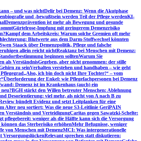
kann – und was nicht
Delir bei Demenz: Wenn die Akutphase
enbiografie und -bewußtsein werden Teil der Pflege werden
KI-
nal
Demenzprävention ist mehr als Bewegung und gesunde
nkommt
Gürtelrose-Impfung mit geringerem Demenzrisiko
en?
Kampf dem Arbeitskreis: Warum solche Gremien oft mehr
chlechterung: Blutwerte aus dem Darm-Stoffwechsel könnten
Swen Staack über Demenzpolitik, Pflege und falsche
uhigen allein reicht nicht
Reaktanz bei Menschen mit Demenz:
tandortbestimmung beginnen sollten
Warum Sie
n als Verständnis
Gegeben, aber nicht genommen: der stille
Gehirn zu sein
Verhalten verstehen und handhaben – wie geht
 Pflegegrad
„Also, ich bin doch nicht Ihre Tochter!“ – vom
e“
Überforderung der Enkel: wie Pflegefachpersonen bei Demenz
wand: Demenz ist im Krankenhaus (auch) ein
t neu?
BGH stärkt den Willen betreuter Menschen: Ablehnung
d Desorientierung: viel mehr, als nicht von A nach B zu
view bündelt Evidenz und setzt Leitplanken für eine
Alter neu sortiert: Was die neue S3-Leitlinie GeriPAIN
n Verständnis und Verteidigung
Caritas gegen Sawatzki-Schelte:
t pflegebereit: weniger als die Hälfte kann sich die Versorgung
 können das Sterberisiko erhöhen
Mehr Befugnisse, weniger
riffe von Menschen mit Demenz
MCI: Was intergenerationelle
eßt Versorgungslücken
Relevant sprechen statt diskutieren: