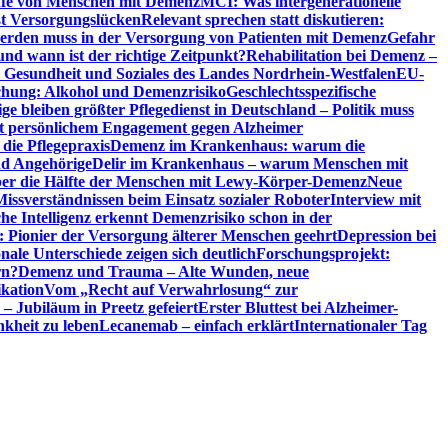
riffe von Menschen mit Demenz
MCI: Was intergenerationelle
eßt Versorgungslücken
Relevant sprechen statt diskutieren:
erden muss in der Versorgung von Patienten mit Demenz
Gefahr
d wann ist der richtige Zeitpunkt?
Rehabilitation bei Demenz –
t, Gesundheit und Soziales des Landes Nordrhein-Westfalen
EU-
chung: Alkohol und Demenzrisiko
Geschlechtsspezifische
ge bleiben größter Pflegedienst in Deutschland – Politik muss
it persönlichem Engagement gegen Alzheimer
ie Pflegepraxis
Demenz im Krankenhaus: warum die
nd Angehörige
Delir im Krankenhaus – warum Menschen mit
über die Hälfte der Menschen mit Lewy-Körper-Demenz
Neue
Missverständnissen beim Einsatz sozialer Roboter
Interview mit
che Intelligenz erkennt Demenzrisiko schon in der
: Pionier der Versorgung älterer Menschen geehrt
Depression bei
ale Unterschiede zeigen sich deutlich
Forschungsprojekt:
rn?
Demenz und Trauma – Alte Wunden, neue
ikation
Vom „Recht auf Verwahrlosung“ zur
 – Jubiläum in Preetz gefeiert
Erster Bluttest bei Alzheimer-
kheit zu leben
Lecanemab – einfach erklärt
Internationaler Tag