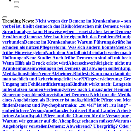
Trending News:
Nicht wegen der Demenz im Krankenhaus – son
vorbei ist, bleibt dennoch das Risiko
Menschen mit Demenz wehren s
Sprachanalyse kann Hinweise geben – ersetzt aber keine Demenz
Ernährung
Demenz: Wer hat hier eigentlich das Problem?
Mundg
verbunden
Demenz im Krankenhaus: Warum Führungskräfte ha
schaden als nützen
Pflegereform: Was sich ändern könnte
Mensche
frühe Hinweise geben
Nach dem Vorfall nicht einfach weitermach
Hoffnungen
Neue Studie: Auch frühe Demenzen sind oft mit beei
Wenn Hilfe als Druck erlebt wird
Altersschwerhörigkeit: nicht n
Krankenhauseinweisungen bei Demenz gut abwägen sollten
Empa
Medikationsfehler
Neuer Alzheimer-Bluttest: Kann man damit d
man sachlich und kriteriumsgeleitet vor?
Pflegeversicherung: Ger
Umgang mit Fehlidentifizierungen
Kindheit wirkt nach: Langzeit
unterstützen können
Verlegungsstress nach Umzug oder Heimaufn
Steuerungsproblem
Sturzrisiko bei Demenz: Nicht nur die Medi
eines Angehörigen als Betreuer ist maßgeblich
Die Pflege von Me
finden
Demenz und Psychopharmaka: „zu viel“ ist oft „zu lang“ 
einheitlichere Versorgung
Kanzler kritisiert Bund-Länder-Arbeit
bringt
Zukunftspakt Pflege und die Chancen für die Versorgun
Warum wir genauer auf die Altenpflege schauen müssen
Warum di
Angehöriger vorstellen
Demenz: Abwehrend? Übergriffig? Oder vi