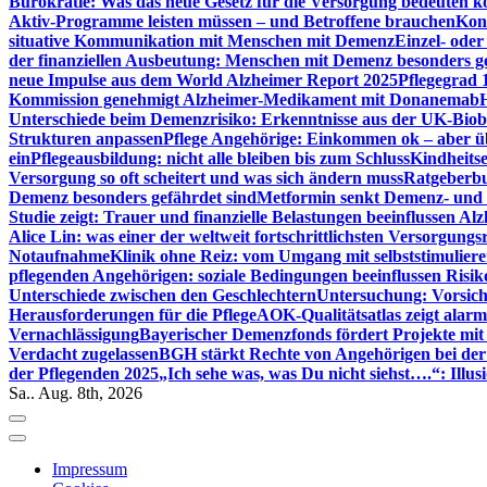
Bürokratie: Was das neue Gesetz für die Versorgung bedeuten k
Aktiv-Programme leisten müssen – und Betroffene brauchen
Kont
situative Kommunikation mit Menschen mit Demenz
Einzel- ode
der finanziellen Ausbeutung: Menschen mit Demenz besonders g
neue Impulse aus dem World Alzheimer Report 2025
Pflegegrad 
Kommission genehmigt Alzheimer-Medikament mit Donanemab
Unterschiede beim Demenzrisiko: Erkenntnisse aus der UK-Bio
Strukturen anpassen
Pflege Angehörige: Einkommen ok – aber üb
ein
Pflegeausbildung: nicht alle bleiben bis zum Schluss
Kindheits
Versorgung so oft scheitert und was sich ändern muss
Ratgeberbu
Demenz besonders gefährdet sind
Metformin senkt Demenz- und 
Studie zeigt: Trauer und finanzielle Belastungen beeinflussen Al
Alice Lin: was einer der weltweit fortschrittlichsten Versorgung
Notaufnahme
Klinik ohne Reiz: vom Umgang mit selbststimulier
pflegenden Angehörigen: soziale Bedingungen beeinflussen Risik
Unterschiede zwischen den Geschlechtern
Untersuchung: Vorsich
Herausforderungen für die Pflege
AOK-Qualitätsatlas zeigt alarm
Vernachlässigung
Bayerischer Demenzfonds fördert Projekte mit
Verdacht zugelassen
BGH stärkt Rechte von Angehörigen bei de
der Pflegenden 2025
„Ich sehe was, was Du nicht siehst….“: Ill
Sa.. Aug. 8th, 2026
Impressum