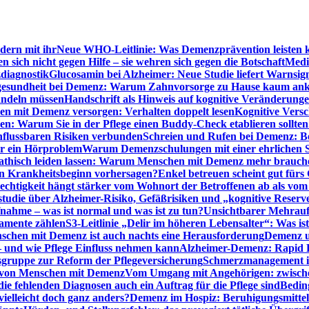
dern mit ihr
Neue WHO-Leitlinie: Was Demenzprävention leisten 
ich nicht gegen Hilfe – sie wehren sich gegen die Botschaft
Medi
diagnostik
Glucosamin bei Alzheimer: Neue Studie liefert Warnsig
esundheit bei Demenz: Warum Zahnvorsorge zu Hause kaum a
ndeln müssen
Handschrift als Hinweis auf kognitive Veränderung
n mit Demenz versorgen: Verhalten doppelt lesen
Kognitive Vers
en: Warum Sie in der Pflege einen Buddy-Check etablieren sollten
nflussbaren Risiken verbunden
Schreien und Rufen bei Demenz: Ber
ur ein Hörproblem
Warum Demenzschulungen mit einer ehrlichen S
thisch leiden lassen: Warum Menschen mit Demenz mehr brauche
en Krankheitsbeginn vorhersagen?
Enkel betreuen scheint gut fürs 
echtigkeit hängt stärker vom Wohnort der Betroffenen ab als vom
studie über Alzheimer-Risiko, Gefäßrisiken und „kognitive Reserv
ahme – was ist normal und was ist zu tun?
Unsichtbarer Mehrauf
kamente zählen
S3-Leitlinie „Delir im höheren Lebensalter“: Was is
nschen mit Demenz ist auch nachts eine Herausforderung
Demenz un
– und wie Pflege Einfluss nehmen kann
Alzheimer-Demenz: Rapid Re
sgruppe zur Reform der Pflegeversicherung
Schmerzmanagement im 
g von Menschen mit Demenz
Vom Umgang mit Angehörigen: zwische
e fehlenden Diagnosen auch ein Auftrag für die Pflege sind
Beding
elleicht doch ganz anders?
Demenz im Hospiz: Beruhigungsmittel