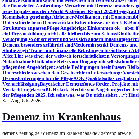
situative Kommunikation mit Menschen mit Demenz
Einzel- ode
der finanziellen Ausbeutung: Menschen mit Demenz besonders g
neue Impulse aus dem World Alzheimer Report 2025
Pflegegrad 
Kommission genehmigt Alzheimer-Medikament mit Donanemab
Unterschiede beim Demenzrisiko: Erkenntnisse aus der UK-Bio
Strukturen anpassen
Pflege Angehörige: Einkommen ok – aber üb
ein
Pflegeausbildung: nicht alle bleiben bis zum Schluss
Kindheits
Versorgung so oft scheitert und was sich ändern muss
Ratgeberbu
Demenz besonders gefährdet sind
Metformin senkt Demenz- und 
Studie zeigt: Trauer und finanzielle Belastungen beeinflussen Al
Alice Lin: was einer der weltweit fortschrittlichsten Versorgung
Notaufnahme
Klinik ohne Reiz: vom Umgang mit selbststimulier
pflegenden Angehörigen: soziale Bedingungen beeinflussen Risik
Unterschiede zwischen den Geschlechtern
Untersuchung: Vorsich
Herausforderungen für die Pflege
AOK-Qualitätsatlas zeigt alarm
Vernachlässigung
Bayerischer Demenzfonds fördert Projekte mit
Verdacht zugelassen
BGH stärkt Rechte von Angehörigen bei de
der Pflegenden 2025
„Ich sehe was, was Du nicht siehst….“: Ill
Sa.. Aug. 8th, 2026
Demenz im Krankenhaus
demenz-zeitung.de / demenz-im-krankenhaus.de / demenz-nrw.de