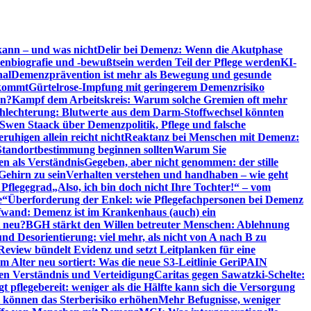
kann – und was nicht
Delir bei Demenz: Wenn die Akutphase
enbiografie und -bewußtsein werden Teil der Pflege werden
KI-
nal
Demenzprävention ist mehr als Bewegung und gesunde
nkommt
Gürtelrose-Impfung mit geringerem Demenzrisiko
en?
Kampf dem Arbeitskreis: Warum solche Gremien oft mehr
chlechterung: Blutwerte aus dem Darm-Stoffwechsel könnten
Swen Staack über Demenzpolitik, Pflege und falsche
uhigen allein reicht nicht
Reaktanz bei Menschen mit Demenz:
tandortbestimmung beginnen sollten
Warum Sie
n als Verständnis
Gegeben, aber nicht genommen: der stille
Gehirn zu sein
Verhalten verstehen und handhaben – wie geht
 Pflegegrad
„Also, ich bin doch nicht Ihre Tochter!“ – vom
e“
Überforderung der Enkel: wie Pflegefachpersonen bei Demenz
wand: Demenz ist im Krankenhaus (auch) ein
t neu?
BGH stärkt den Willen betreuter Menschen: Ablehnung
d Desorientierung: viel mehr, als nicht von A nach B zu
view bündelt Evidenz und setzt Leitplanken für eine
Alter neu sortiert: Was die neue S3-Leitlinie GeriPAIN
n Verständnis und Verteidigung
Caritas gegen Sawatzki-Schelte:
t pflegebereit: weniger als die Hälfte kann sich die Versorgung
 können das Sterberisiko erhöhen
Mehr Befugnisse, weniger