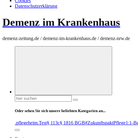
Cookies
Datenschutzerklärung
Demenz im Krankenhaus
demenz-zeitung.de / demenz-im-krankenhaus.de / demenz-nrw.de
Suchen
nach:
Oder sehen Sie sich unsere beliebten Kategorien an...
.pflegeheim
.Test
§ 113c
§ 1816 BGB
#ZukunftspaktPflege
1:1-B