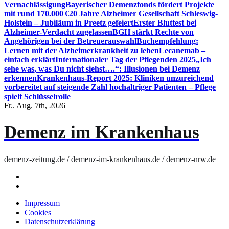
Vernachlässigung
Bayerischer Demenzfonds fördert Projekte
mit rund 170.000 €
20 Jahre Alzheimer Gesellschaft Schleswig-
Holstein – Jubiläum in Preetz gefeiert
Erster Bluttest bei
Alzheimer-Verdacht zugelassen
BGH stärkt Rechte von
Angehörigen bei der Betreuerauswahl
Buchempfehlung:
Lernen mit der Alzheimerkrankheit zu leben
Lecanemab –
einfach erklärt
Internationaler Tag der Pflegenden 2025
„Ich
sehe was, was Du nicht siehst….“: Illusionen bei Demenz
erkennen
Krankenhaus-Report 2025: Kliniken unzureichend
vorbereitet auf steigende Zahl hochaltriger Patienten – Pflege
spielt Schlüsselrolle
Fr.. Aug. 7th, 2026
Demenz im Krankenhaus
demenz-zeitung.de / demenz-im-krankenhaus.de / demenz-nrw.de
Impressum
Cookies
Datenschutzerklärung