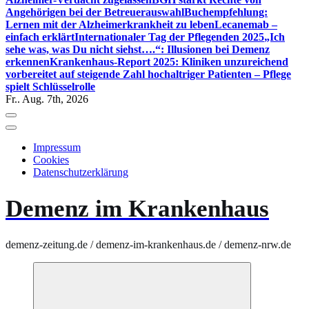
Angehörigen bei der Betreuerauswahl
Buchempfehlung:
Lernen mit der Alzheimerkrankheit zu leben
Lecanemab –
einfach erklärt
Internationaler Tag der Pflegenden 2025
„Ich
sehe was, was Du nicht siehst….“: Illusionen bei Demenz
erkennen
Krankenhaus-Report 2025: Kliniken unzureichend
vorbereitet auf steigende Zahl hochaltriger Patienten – Pflege
spielt Schlüsselrolle
Fr.. Aug. 7th, 2026
Impressum
Cookies
Datenschutzerklärung
Demenz im Krankenhaus
demenz-zeitung.de / demenz-im-krankenhaus.de / demenz-nrw.de