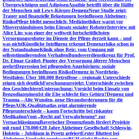
Übergewichtigen und Adipösen
Apathie betrifft über die Hälfte
der Menschen mit Lewy-Körper-Demenz
Neue Studie zeigt:
Trauer und finanzielle Belastungen beeinflussen Alzheimer-
Risiko
Pflege bleibt menschlich: Medizinethiker warnt vor
Missverständnissen beim Einsatz sozialer Roboter
Interview mit
Alice Lin: was einer der weltweit fortschrittlichsten
Versorgungsroboter im Dienste der Pflege derzeit kann – und
was nicht
Künstliche Intelligenz erkennt Demenzrisiko schon in
der Notaufnahme
Klinik ohne Reiz: vom Umgang mit
selbststimulierendem Verhalten
Bundesverdienstkreuz für Prof.
Dr. Elmar Gräßel: Pionier der Versorgung älterer Menschen
geehrt
Depression bei pflegenden Angehörigen: soziale
Bedingungen beeinflussen Risiko
Demenz in Nordrhein-
Westfalen: Über 380.000 Betroffene – regionale Unterschiede
zeigen sich deutlich
Forschungsprojekt: Unterschiede zwischen
den Geschlechtern
Untersuchung: Vorsicht beim Einsatz von
Benzodiazepinen
Ist die Ehe schlecht fürs Gehirn?
Demenz und
Trauma – Alte Wunden, neue Herausforderungen für die
Pflege
AOK-Qualitätsatlas zeigt alarmierende
Pflegeunterschiede – kaum Fortschritte bei riskanter
Medikation
Vom „Recht auf Verwahrlosung“ zur
Vernachlässigung
Bayerischer Demenzfonds fördert Projekte
mit rund 170.000 €
20 Jahre Alzheimer Gesellschaft Schleswig-
Holstein – Jubiläum in Preetz gefeiert
Erster Bluttest bei
Alzheimer-Verdacht zugelassen
BGH stärkt Rechte von