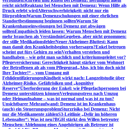
verbunden
Schreien und Rufen bei Demenz: Beruhigen allein
reicht nicht
Reaktanz bei Menschen mit Demenz: Wenn Hilfe als
Druck erlebt wird
Altersschwerhörigkeit: nicht nur ein
Hörproblem
Warum Demenzschulungen mit einer ehrlichen
Standortbestimmung beginnen sollten
Warum Sie
Krankenhauseinweisungen bei Demenz gut abwägen
sollten
Empathisch leiden lassen: Warum Menschen mit Demenz
mehr brauchen als Verständnis
Gegeben, aber nicht genommen:
der stille Medikationsfehler
Neuer Alzheimer-Bluttest: Kann
man damit den Krankheitsbeginn vorhersagen?
Enkel betreuen
scheint gut fürs Gehirn zu sein
Verhalten verstehen und
handhaben – wie geht man sachlich und kriteriumsgeleitet vor?
Pflegeversicherung: Gerechtigkeit hängt stärker vom Wohnort
der Betroffenen ab als vom Pflegegrad
„Also, ich bin doch nicht
Ihre Tochter!“ – vom Umgang mit
Fehlidentifizierungen
Kindheit wirkt nach: Langzeitstudie über
Alzheimer-Risiko, Gefäßrisiken und „kognitive
Reserve“
Überforderung der Enkel: wie Pflegefachpersonen bei
Demenz unterstützen können
Verlegungsstress nach Umzug
oder Heimaufnahme – was ist normal und was ist zu tun?
Unsichtbarer Mehraufwand: Demenz ist im Krankenhaus
(auch) ein Steuerungsproblem
Sturzrisiko bei Demenz: Nicht
nur die Medikamente zählen
S3-Leitlinie „Delir im höheren
Lebensalter“: Was ist neu?
BGH stärkt den Willen betreuter
Menschen: Ablehnung eines Angehörigen als Betreuer ist