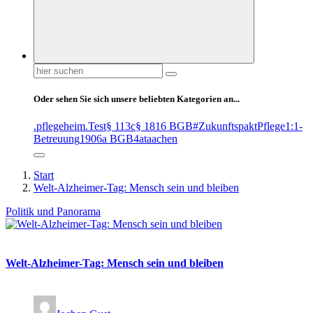
Suchen
nach:
Oder sehen Sie sich unsere beliebten Kategorien an...
.pflegeheim
.Test
§ 113c
§ 1816 BGB
#ZukunftspaktPflege
1:1-
Betreuung
1906a BGB
4at
aachen
Start
Welt-Alzheimer-Tag: Mensch sein und bleiben
Politik und Panorama
Welt-Alzheimer-Tag: Mensch sein und bleiben