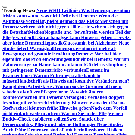
Zum
Inhalt
Trending News:
Neue WHO-Leitlinie: Was Demenzprävention
springen
leisten kann – und was nicht
Delir bei Demenz: Wenn die
Akutphase vorbei ist, bleibt dennoch das Risiko
Menschen mit
Demenz wehren sich nicht gegen Hilfe – sie wehren sich gegen
die Botschaft
Medienbiografie und -bewußtsein werden Teil der
Pflege werden
KI-Sprachanalyse kann Hinweise geben – ersetzt
aber keine Demenzdiagnostik
Glucosamin bei Alzheimer: Neue
Studie liefert Warnsignal
Demenzprävention ist mehr als
Bewegung und gesunde Ernährung
Demenz: Wer hat hier
eigentlich das Problem?
Mundgesundheit bei Demenz: Warum
Zahnvorsorge zu Hause kaum ankommt
Gürtelrose-Impfung
mit geringerem Demenzrisiko verbunden
Demenz im
Krankenhaus: Warum Führungskräfte handeln
müssen
Handschrift als Hinweis auf kognitive Veränderungen?
Kampf dem Arbeitskreis: Warum solche Gremien oft mehr
schaden als nützen
Pflegereform: Was sich ändern
könnte
Menschen mit Demenz versorgen: Verhalten doppelt
lesen
Kognitive Verschlechterung: Blutwerte aus dem Darm-
Stoffwechsel könnten frühe Hinweise geben
Nach dem Vorfall
nicht einfach weitermachen: Warum Sie in der Pflege einen
Buddy-Check etablieren sollten
Swen Staack über
Demenzpolitik, Pflege und falsche Hoffnungen
Neue Studie:
Auch frühe Demenzen sind oft mit beeinflussbaren Risiken