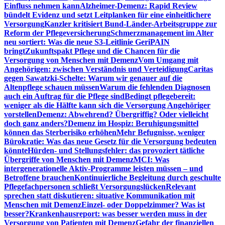
Einfluss nehmen kann
Alzheimer-Demenz: Rapid Review
bündelt Evidenz und setzt Leitplanken für eine einheitlichere
Versorgung
Kanzler kritisiert Bund-Länder-Arbeitsgruppe zur
Reform der Pflegeversicherung
Schmerzmanagement im Alter
neu sortiert: Was die neue S3-Leitlinie GeriPAIN
bringt
Zukunftspakt Pflege und die Chancen für die
Versorgung von Menschen mit Demenz
Vom Umgang mit
Angehörigen: zwischen Verständnis und Verteidigung
Caritas
gegen Sawatzki-Schelte: Warum wir genauer auf die
Altenpflege schauen müssen
Warum die fehlenden Diagnosen
auch ein Auftrag für die Pflege sind
Bedingt pflegebereit:
weniger als die Hälfte kann sich die Versorgung Angehöriger
vorstellen
Demenz: Abwehrend? Übergriffig? Oder vielleicht
doch ganz anders?
Demenz im Hospiz: Beruhigungsmittel
können das Sterberisiko erhöhen
Mehr Befugnisse, weniger
Bürokratie: Was das neue Gesetz für die Versorgung bedeuten
könnte
Hürden- und Stellungsfehler: das provoziert tätliche
Übergriffe von Menschen mit Demenz
MCI: Was
intergenerationelle Aktiv-Programme leisten müssen – und
Betroffene brauchen
Kontinuierliche Begleitung durch geschulte
Pflegefachpersonen schließt Versorgungslücken
Relevant
sprechen statt diskutieren: situative Kommunikation mit
Menschen mit Demenz
Einzel- oder Doppelzimmer? Was ist
besser?
Krankenhausreport: was besser werden muss in der
Versorgung von Patienten mit Demenz
Gefahr der finanziellen