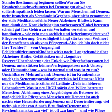
Standortbestimmung beginnen sollten
Warum Sie
Krankenhauseinweisungen bei Demenz gut abwägen
sollten
Empathisch leiden lassen: Warum Menschen mit Demenz
mehr brauchen als Verständnis
Gegeben, aber nicht genommen:
der stille Medikationsfehler
Neuer Alzheimer-Bluttest: Kann
man damit den Krankheitsbeginn vorhersagen?
Enkel betreuen
scheint gut fürs Gehirn zu sein
Verhalten verstehen und
handhaben – wie geht man sachlich und kriteriumsgeleitet vor?
Pflegeversicherung: Gerechtigkeit hängt stärker vom Wohnort
der Betroffenen ab als vom Pflegegrad
„Also, ich bin doch nicht
Ihre Tochter!“ – vom Umgang mit
Fehlidentifizierungen
Kindheit wirkt nach: Langzeitstudie über
Alzheimer-Risiko, Gefäßrisiken und „kognitive
Reserve“
Überforderung der Enkel: wie Pflegefachpersonen bei
Demenz unterstützen können
Verlegungsstress nach Umzug
oder Heimaufnahme – was ist normal und was ist zu tun?
Unsichtbarer Mehraufwand: Demenz ist im Krankenhaus
(auch) ein Steuerungsproblem
Sturzrisiko bei Demenz: Nicht
nur die Medikamente zählen
S3-Leitlinie „Delir im höheren
Lebensalter“: Was ist neu?
BGH stärkt den Willen betreuter
Menschen: Ablehnung eines Angehörigen als Betreuer ist
maßgeblich
Die Pflege von Menschen mit Demenz ist auch
nachts eine Herausforderung
Demenz und Desorientierung: viel
mehr, als nicht von A nach B zu finden
Demenz und
Psychopharmaka: „zu viel“ ist oft „zu lang“ – und wie Pflege