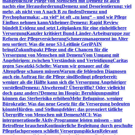
maßgeblich
Die Pflege von Menschen mit Demenz ist auch
nachts eine Herausforderung
Demenz und Desorientierung: viel
mehr, als nicht von A nach B zu finden
Demenz und
Psychopharmaka: „zu viel“ ist oft „zu lang“ – und wie Pflege
Einfluss nehmen kann
Alzheimer-Demenz: Rapid Review
bündelt Evidenz und setzt Leitplanken für eine einheitlichere
Versorgung
Kanzler kritisiert Bund-Länder-Arbeitsgruppe zur
Reform der Pflegeversicherung
Schmerzmanagement im Alter
neu sortiert: Was die neue S3-Leitlinie GeriPAIN
bringt
Zukunftspakt Pflege und die Chancen für die
Versorgung von Menschen mit Demenz
Vom Umgang mit
Angehörigen: zwischen Verständnis und Verteidigung
Caritas
gegen Sawatzki-Schelte: Warum wir genauer auf die
Altenpflege schauen müssen
Warum die fehlenden Diagnosen
auch ein Auftrag für die Pflege sind
Bedingt pflegebereit:
weniger als die Hälfte kann sich die Versorgung Angehöriger
vorstellen
Demenz: Abwehrend? Übergriffig? Oder vielleicht
doch ganz anders?
Demenz im Hospiz: Beruhigungsmittel
können das Sterberisiko erhöhen
Mehr Befugnisse, weniger
Bürokratie: Was das neue Gesetz für die Versorgung bedeuten
könnte
Hürden- und Stellungsfehler: das provoziert tätliche
Übergriffe von Menschen mit Demenz
MCI: Was
intergenerationelle Aktiv-Programme leisten müssen – und
Betroffene brauchen
Kontinuierliche Begleitung durch geschulte
Pflegefachpersonen schließt Versorgungslücken
Relevant