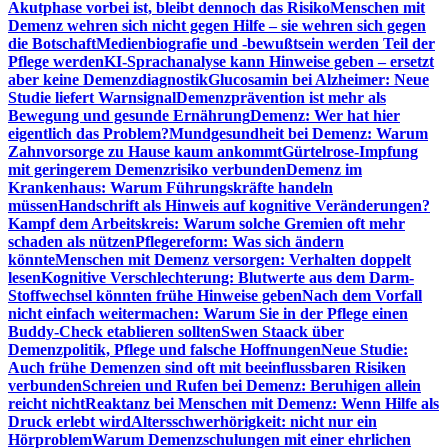
Akutphase vorbei ist, bleibt dennoch das Risiko
Menschen mit
Demenz wehren sich nicht gegen Hilfe – sie wehren sich gegen
die Botschaft
Medienbiografie und -bewußtsein werden Teil der
Pflege werden
KI-Sprachanalyse kann Hinweise geben – ersetzt
aber keine Demenzdiagnostik
Glucosamin bei Alzheimer: Neue
Studie liefert Warnsignal
Demenzprävention ist mehr als
Bewegung und gesunde Ernährung
Demenz: Wer hat hier
eigentlich das Problem?
Mundgesundheit bei Demenz: Warum
Zahnvorsorge zu Hause kaum ankommt
Gürtelrose-Impfung
mit geringerem Demenzrisiko verbunden
Demenz im
Krankenhaus: Warum Führungskräfte handeln
müssen
Handschrift als Hinweis auf kognitive Veränderungen?
Kampf dem Arbeitskreis: Warum solche Gremien oft mehr
schaden als nützen
Pflegereform: Was sich ändern
könnte
Menschen mit Demenz versorgen: Verhalten doppelt
lesen
Kognitive Verschlechterung: Blutwerte aus dem Darm-
Stoffwechsel könnten frühe Hinweise geben
Nach dem Vorfall
nicht einfach weitermachen: Warum Sie in der Pflege einen
Buddy-Check etablieren sollten
Swen Staack über
Demenzpolitik, Pflege und falsche Hoffnungen
Neue Studie:
Auch frühe Demenzen sind oft mit beeinflussbaren Risiken
verbunden
Schreien und Rufen bei Demenz: Beruhigen allein
reicht nicht
Reaktanz bei Menschen mit Demenz: Wenn Hilfe als
Druck erlebt wird
Altersschwerhörigkeit: nicht nur ein
Hörproblem
Warum Demenzschulungen mit einer ehrlichen