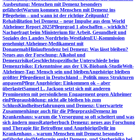
Ausbeutung: Menschen mit Demenz besonders
gefährdet
Warum kommen Menschen mit Demenz ins
Pflegeheim – und wann ist der richtige Zeitpunkt?
Rehabilitation bei Demenz – neue Impulse aus dem World
Alzheimer Report 2025
Pflegegrad 1 abschaffen – wirklich?
Nachgefragt beim Ministerium für Arbeit, Gesundheit und
Soziales des Landes Nordrhein-Westfalen
EU-Kommission
genehmigt Alzheimer-Medikament mit
Donanemab
Hinlauftendenz bei Demenz: Was lässt bleiben?
Neues aus der Forschung: Alkohol und
Demenzrisiko
Geschlechtsspezifische Unterschiede beim
Demenzrisiko: Erkenntnisse aus der UK-Biobank-Studie
Welt-
Alzheimer-Tag: Mensch sein und bleiben
Angehörige bleiben
größter Pflegedienst in Deutschland – Politik muss Strukturen
anpassen
Pflege Angehörige: Einkommen ok – aber
überlastet
Samuel L. Jackson setzt sich mit anderen
Prominenten mit persönlichem Engagement gegen Alzheimer
ein
Pflegeausbildung: nicht alle bleiben bis zum
Schluss
Kindheitserfahrungen und Demenz: Unerwartete
Zusammenhänge auch für die Pflegepraxis
Demenz im
Krankenhaus: warum die Versorgung so oft scheitert und was
sich ändern muss
Ratgeberbuch Demenz: neues aus Forschung
und Therapie für Betroffene und Angehörige
Delir im
Krankenhaus – warum Menschen mit Demenz besonders
gefährdet sind
Metformin senkt Demenz- und Sterberisiko bei