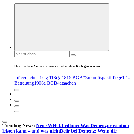
Suchen
nach:
Oder sehen Sie sich unsere beliebten Kategorien an...
.pflegeheim
.Test
§ 113c
§ 1816 BGB
#ZukunftspaktPflege
1:1-
Betreuung
1906a BGB
4at
aachen
Trending News:
Neue WHO-Leitlinie: Was Demenzprävention
leisten kann – und was nicht
Delir bei Demenz: Wenn die