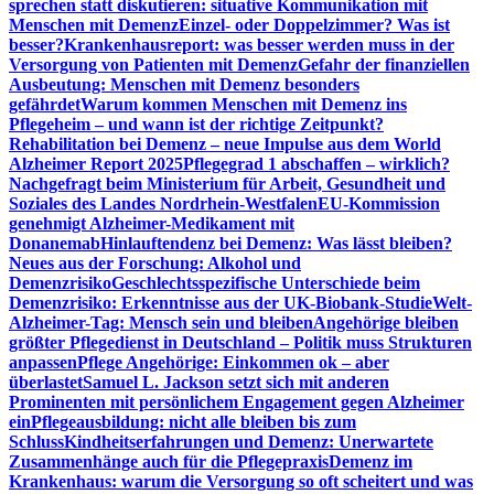
sprechen statt diskutieren: situative Kommunikation mit
Menschen mit Demenz
Einzel- oder Doppelzimmer? Was ist
besser?
Krankenhausreport: was besser werden muss in der
Versorgung von Patienten mit Demenz
Gefahr der finanziellen
Ausbeutung: Menschen mit Demenz besonders
gefährdet
Warum kommen Menschen mit Demenz ins
Pflegeheim – und wann ist der richtige Zeitpunkt?
Rehabilitation bei Demenz – neue Impulse aus dem World
Alzheimer Report 2025
Pflegegrad 1 abschaffen – wirklich?
Nachgefragt beim Ministerium für Arbeit, Gesundheit und
Soziales des Landes Nordrhein-Westfalen
EU-Kommission
genehmigt Alzheimer-Medikament mit
Donanemab
Hinlauftendenz bei Demenz: Was lässt bleiben?
Neues aus der Forschung: Alkohol und
Demenzrisiko
Geschlechtsspezifische Unterschiede beim
Demenzrisiko: Erkenntnisse aus der UK-Biobank-Studie
Welt-
Alzheimer-Tag: Mensch sein und bleiben
Angehörige bleiben
größter Pflegedienst in Deutschland – Politik muss Strukturen
anpassen
Pflege Angehörige: Einkommen ok – aber
überlastet
Samuel L. Jackson setzt sich mit anderen
Prominenten mit persönlichem Engagement gegen Alzheimer
ein
Pflegeausbildung: nicht alle bleiben bis zum
Schluss
Kindheitserfahrungen und Demenz: Unerwartete
Zusammenhänge auch für die Pflegepraxis
Demenz im
Krankenhaus: warum die Versorgung so oft scheitert und was