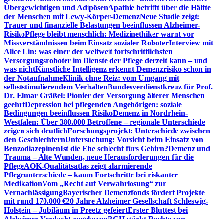
Übergewichtigen und Adipösen
Apathie betrifft über die Hälfte
der Menschen mit Lewy-Körper-Demenz
Neue Studie zeigt:
Trauer und finanzielle Belastungen beeinflussen Alzheimer-
Risiko
Pflege bleibt menschlich: Medizinethiker warnt vor
Missverständnissen beim Einsatz sozialer Roboter
Interview mit
Alice Lin: was einer der weltweit fortschrittlichsten
Versorgungsroboter im Dienste der Pflege derzeit kann – und
was nicht
Künstliche Intelligenz erkennt Demenzrisiko schon in
der Notaufnahme
Klinik ohne Reiz: vom Umgang mit
selbststimulierendem Verhalten
Bundesverdienstkreuz für Prof.
Dr. Elmar Gräßel: Pionier der Versorgung älterer Menschen
geehrt
Depression bei pflegenden Angehörigen: soziale
Bedingungen beeinflussen Risiko
Demenz in Nordrhein-
Westfalen: Über 380.000 Betroffene – regionale Unterschiede
zeigen sich deutlich
Forschungsprojekt: Unterschiede zwischen
den Geschlechtern
Untersuchung: Vorsicht beim Einsatz von
Benzodiazepinen
Ist die Ehe schlecht fürs Gehirn?
Demenz und
Trauma – Alte Wunden, neue Herausforderungen für die
Pflege
AOK-Qualitätsatlas zeigt alarmierende
Pflegeunterschiede – kaum Fortschritte bei riskanter
Medikation
Vom „Recht auf Verwahrlosung“ zur
Vernachlässigung
Bayerischer Demenzfonds fördert Projekte
mit rund 170.000 €
20 Jahre Alzheimer Gesellschaft Schleswig-
Holstein – Jubiläum in Preetz gefeiert
Erster Bluttest bei
Alzheimer-Verdacht zugelassen
BGH stärkt Rechte von