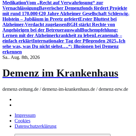
Medikation
Vom „Recht auf Verwahrlosung“ zur
Vernachlässigung
Bayerischer Demenzfonds fördert Projekte
mit rund 170.000 €
20 Jahre Alzheimer Gesellschaft Schleswig-
Holstein – Jubiläum in Preetz gefeiert
Erster Bluttest bei
Alzheimer-Verdacht zugelassen
BGH stärkt Rechte von
Angehörigen bei der Betreuerauswahl
Buchempfehlung:
Lernen mit der Alzheimerkrankheit zu leben
Lecanemab –
einfach erklärt
Internationaler Tag der Pflegenden 2025
„Ich
sehe was, was Du nicht siehst….“: Illusionen bei Demenz
erkennen
Sa.. Aug. 8th, 2026
Demenz im Krankenhaus
demenz-zeitung.de / demenz-im-krankenhaus.de / demenz-nrw.de
Impressum
Cookies
Datenschutzerklärung