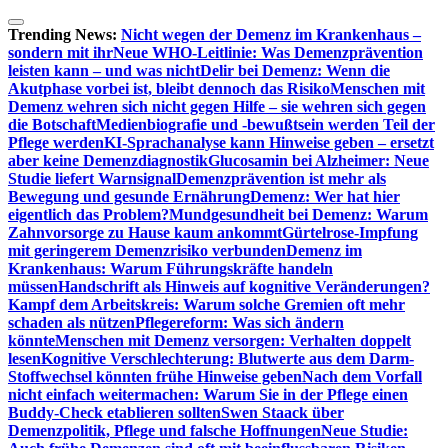
Zum
Inhalt
Trending News:
Nicht wegen der Demenz im Krankenhaus –
springen
sondern mit ihr
Neue WHO-Leitlinie: Was Demenzprävention
leisten kann – und was nicht
Delir bei Demenz: Wenn die
Akutphase vorbei ist, bleibt dennoch das Risiko
Menschen mit
Demenz wehren sich nicht gegen Hilfe – sie wehren sich gegen
die Botschaft
Medienbiografie und -bewußtsein werden Teil der
Pflege werden
KI-Sprachanalyse kann Hinweise geben – ersetzt
aber keine Demenzdiagnostik
Glucosamin bei Alzheimer: Neue
Studie liefert Warnsignal
Demenzprävention ist mehr als
Bewegung und gesunde Ernährung
Demenz: Wer hat hier
eigentlich das Problem?
Mundgesundheit bei Demenz: Warum
Zahnvorsorge zu Hause kaum ankommt
Gürtelrose-Impfung
mit geringerem Demenzrisiko verbunden
Demenz im
Krankenhaus: Warum Führungskräfte handeln
müssen
Handschrift als Hinweis auf kognitive Veränderungen?
Kampf dem Arbeitskreis: Warum solche Gremien oft mehr
schaden als nützen
Pflegereform: Was sich ändern
könnte
Menschen mit Demenz versorgen: Verhalten doppelt
lesen
Kognitive Verschlechterung: Blutwerte aus dem Darm-
Stoffwechsel könnten frühe Hinweise geben
Nach dem Vorfall
nicht einfach weitermachen: Warum Sie in der Pflege einen
Buddy-Check etablieren sollten
Swen Staack über
Demenzpolitik, Pflege und falsche Hoffnungen
Neue Studie: