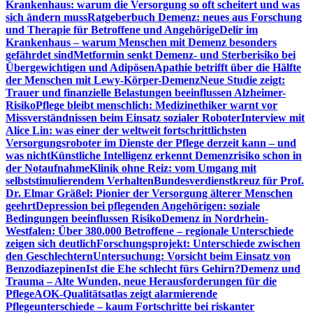
Krankenhaus: warum die Versorgung so oft scheitert und was
sich ändern muss
Ratgeberbuch Demenz: neues aus Forschung
und Therapie für Betroffene und Angehörige
Delir im
Krankenhaus – warum Menschen mit Demenz besonders
gefährdet sind
Metformin senkt Demenz- und Sterberisiko bei
Übergewichtigen und Adipösen
Apathie betrifft über die Hälfte
der Menschen mit Lewy-Körper-Demenz
Neue Studie zeigt:
Trauer und finanzielle Belastungen beeinflussen Alzheimer-
Risiko
Pflege bleibt menschlich: Medizinethiker warnt vor
Missverständnissen beim Einsatz sozialer Roboter
Interview mit
Alice Lin: was einer der weltweit fortschrittlichsten
Versorgungsroboter im Dienste der Pflege derzeit kann – und
was nicht
Künstliche Intelligenz erkennt Demenzrisiko schon in
der Notaufnahme
Klinik ohne Reiz: vom Umgang mit
selbststimulierendem Verhalten
Bundesverdienstkreuz für Prof.
Dr. Elmar Gräßel: Pionier der Versorgung älterer Menschen
geehrt
Depression bei pflegenden Angehörigen: soziale
Bedingungen beeinflussen Risiko
Demenz in Nordrhein-
Westfalen: Über 380.000 Betroffene – regionale Unterschiede
zeigen sich deutlich
Forschungsprojekt: Unterschiede zwischen
den Geschlechtern
Untersuchung: Vorsicht beim Einsatz von
Benzodiazepinen
Ist die Ehe schlecht fürs Gehirn?
Demenz und
Trauma – Alte Wunden, neue Herausforderungen für die
Pflege
AOK-Qualitätsatlas zeigt alarmierende
Pflegeunterschiede – kaum Fortschritte bei riskanter