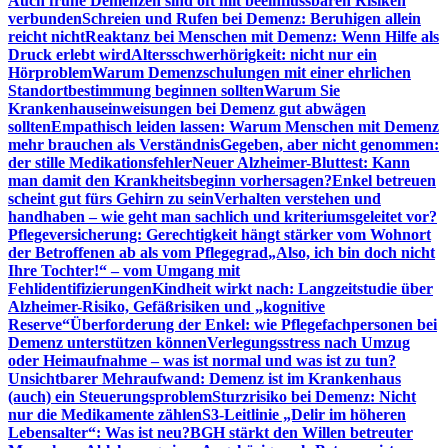
Auch frühe Demenzen sind oft mit beeinflussbaren Risiken
verbunden
Schreien und Rufen bei Demenz: Beruhigen allein
reicht nicht
Reaktanz bei Menschen mit Demenz: Wenn Hilfe als
Druck erlebt wird
Altersschwerhörigkeit: nicht nur ein
Hörproblem
Warum Demenzschulungen mit einer ehrlichen
Standortbestimmung beginnen sollten
Warum Sie
Krankenhauseinweisungen bei Demenz gut abwägen
sollten
Empathisch leiden lassen: Warum Menschen mit Demenz
mehr brauchen als Verständnis
Gegeben, aber nicht genommen:
der stille Medikationsfehler
Neuer Alzheimer-Bluttest: Kann
man damit den Krankheitsbeginn vorhersagen?
Enkel betreuen
scheint gut fürs Gehirn zu sein
Verhalten verstehen und
handhaben – wie geht man sachlich und kriteriumsgeleitet vor?
Pflegeversicherung: Gerechtigkeit hängt stärker vom Wohnort
der Betroffenen ab als vom Pflegegrad
„Also, ich bin doch nicht
Ihre Tochter!“ – vom Umgang mit
Fehlidentifizierungen
Kindheit wirkt nach: Langzeitstudie über
Alzheimer-Risiko, Gefäßrisiken und „kognitive
Reserve“
Überforderung der Enkel: wie Pflegefachpersonen bei
Demenz unterstützen können
Verlegungsstress nach Umzug
oder Heimaufnahme – was ist normal und was ist zu tun?
Unsichtbarer Mehraufwand: Demenz ist im Krankenhaus
(auch) ein Steuerungsproblem
Sturzrisiko bei Demenz: Nicht
nur die Medikamente zählen
S3-Leitlinie „Delir im höheren
Lebensalter“: Was ist neu?
BGH stärkt den Willen betreuter