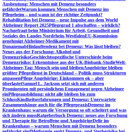
Ausbeutung: Menschen mit Demenz besonders
gefährdet
Warum kommen Menschen mit Demenz ins
Pflegeheim – und wann ist der richtige Zeitpunkt?
Rehabilitation bei Demenz – neue Impulse aus dem World
Alzheimer Report 2025
Pflegegrad 1 abschaffen – wirklich?
Nachgefragt beim Ministerium für Arbeit, Gesundheit und
Soziales des Landes Nordrhein-Westfalen
EU-Kommission
genehmigt Alzheimer-Medikament mit
Donanemab
Hinlauftendenz bei Demenz: Was lässt bleiben?
Neues aus der Forschung: Alkohol und
Demenzrisiko
Geschlechtsspezifische Unterschiede beim
Demenzrisiko: Erkenntnisse aus der UK-Biobank-Studie
Welt-
Alzheimer-Tag: Mensch sein und bleiben
Angehörige bleiben
größter Pflegedienst in Deutschland – Politik muss Strukturen
anpassen
Pflege Angehörige: Einkommen ok – aber
überlastet
Samuel L. Jackson setzt sich mit anderen
Prominenten mit persönlichem Engagement gegen Alzheimer
ein
Pflegeausbildung: nicht alle bleiben bis zum
Schluss
Kindheitserfahrungen und Demenz: Unerwartete
Zusammenhänge auch für die Pflegepraxis
Demenz im
Krankenhaus: warum die Versorgung so oft scheitert und was
sich ändern muss
Ratgeberbuch Demenz: neues aus Forschung
und Therapie für Betroffene und Angehörige
Delir im
Krankenhaus – warum Menschen mit Demenz besonders
gefährdet sind
Metformin senkt Demenz- und Sterberisiko bei