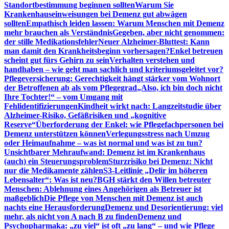
Standortbestimmung beginnen sollten
Warum Sie
Krankenhauseinweisungen bei Demenz gut abwägen
sollten
Empathisch leiden lassen: Warum Menschen mit Demenz
mehr brauchen als Verständnis
Gegeben, aber nicht genommen:
der stille Medikationsfehler
Neuer Alzheimer-Bluttest: Kann
man damit den Krankheitsbeginn vorhersagen?
Enkel betreuen
scheint gut fürs Gehirn zu sein
Verhalten verstehen und
handhaben – wie geht man sachlich und kriteriumsgeleitet vor?
Pflegeversicherung: Gerechtigkeit hängt stärker vom Wohnort
der Betroffenen ab als vom Pflegegrad
„Also, ich bin doch nicht
Ihre Tochter!“ – vom Umgang mit
Fehlidentifizierungen
Kindheit wirkt nach: Langzeitstudie über
Alzheimer-Risiko, Gefäßrisiken und „kognitive
Reserve“
Überforderung der Enkel: wie Pflegefachpersonen bei
Demenz unterstützen können
Verlegungsstress nach Umzug
oder Heimaufnahme – was ist normal und was ist zu tun?
Unsichtbarer Mehraufwand: Demenz ist im Krankenhaus
(auch) ein Steuerungsproblem
Sturzrisiko bei Demenz: Nicht
nur die Medikamente zählen
S3-Leitlinie „Delir im höheren
Lebensalter“: Was ist neu?
BGH stärkt den Willen betreuter
Menschen: Ablehnung eines Angehörigen als Betreuer ist
maßgeblich
Die Pflege von Menschen mit Demenz ist auch
nachts eine Herausforderung
Demenz und Desorientierung: viel
mehr, als nicht von A nach B zu finden
Demenz und
Psychopharmaka: „zu viel“ ist oft „zu lang“ – und wie Pflege