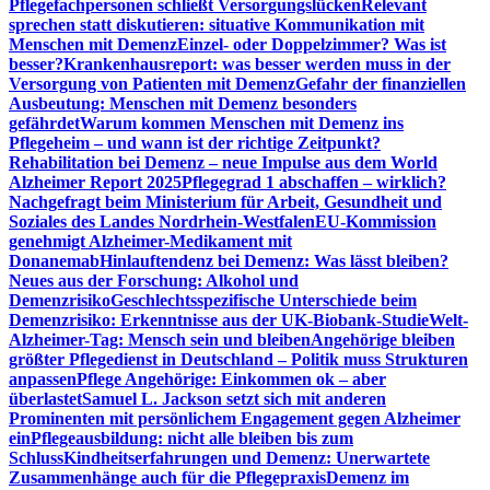
Pflegefachpersonen schließt Versorgungslücken
Relevant
sprechen statt diskutieren: situative Kommunikation mit
Menschen mit Demenz
Einzel- oder Doppelzimmer? Was ist
besser?
Krankenhausreport: was besser werden muss in der
Versorgung von Patienten mit Demenz
Gefahr der finanziellen
Ausbeutung: Menschen mit Demenz besonders
gefährdet
Warum kommen Menschen mit Demenz ins
Pflegeheim – und wann ist der richtige Zeitpunkt?
Rehabilitation bei Demenz – neue Impulse aus dem World
Alzheimer Report 2025
Pflegegrad 1 abschaffen – wirklich?
Nachgefragt beim Ministerium für Arbeit, Gesundheit und
Soziales des Landes Nordrhein-Westfalen
EU-Kommission
genehmigt Alzheimer-Medikament mit
Donanemab
Hinlauftendenz bei Demenz: Was lässt bleiben?
Neues aus der Forschung: Alkohol und
Demenzrisiko
Geschlechtsspezifische Unterschiede beim
Demenzrisiko: Erkenntnisse aus der UK-Biobank-Studie
Welt-
Alzheimer-Tag: Mensch sein und bleiben
Angehörige bleiben
größter Pflegedienst in Deutschland – Politik muss Strukturen
anpassen
Pflege Angehörige: Einkommen ok – aber
überlastet
Samuel L. Jackson setzt sich mit anderen
Prominenten mit persönlichem Engagement gegen Alzheimer
ein
Pflegeausbildung: nicht alle bleiben bis zum
Schluss
Kindheitserfahrungen und Demenz: Unerwartete
Zusammenhänge auch für die Pflegepraxis
Demenz im