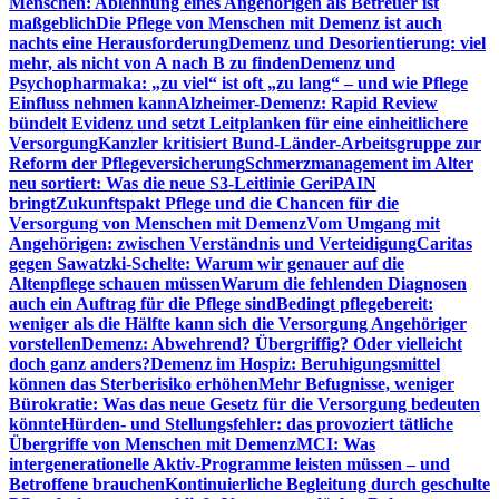
Menschen: Ablehnung eines Angehörigen als Betreuer ist
maßgeblich
Die Pflege von Menschen mit Demenz ist auch
nachts eine Herausforderung
Demenz und Desorientierung: viel
mehr, als nicht von A nach B zu finden
Demenz und
Psychopharmaka: „zu viel“ ist oft „zu lang“ – und wie Pflege
Einfluss nehmen kann
Alzheimer-Demenz: Rapid Review
bündelt Evidenz und setzt Leitplanken für eine einheitlichere
Versorgung
Kanzler kritisiert Bund-Länder-Arbeitsgruppe zur
Reform der Pflegeversicherung
Schmerzmanagement im Alter
neu sortiert: Was die neue S3-Leitlinie GeriPAIN
bringt
Zukunftspakt Pflege und die Chancen für die
Versorgung von Menschen mit Demenz
Vom Umgang mit
Angehörigen: zwischen Verständnis und Verteidigung
Caritas
gegen Sawatzki-Schelte: Warum wir genauer auf die
Altenpflege schauen müssen
Warum die fehlenden Diagnosen
auch ein Auftrag für die Pflege sind
Bedingt pflegebereit:
weniger als die Hälfte kann sich die Versorgung Angehöriger
vorstellen
Demenz: Abwehrend? Übergriffig? Oder vielleicht
doch ganz anders?
Demenz im Hospiz: Beruhigungsmittel
können das Sterberisiko erhöhen
Mehr Befugnisse, weniger
Bürokratie: Was das neue Gesetz für die Versorgung bedeuten
könnte
Hürden- und Stellungsfehler: das provoziert tätliche
Übergriffe von Menschen mit Demenz
MCI: Was
intergenerationelle Aktiv-Programme leisten müssen – und
Betroffene brauchen
Kontinuierliche Begleitung durch geschulte