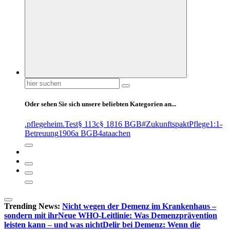
Suchen
nach:
Oder sehen Sie sich unsere beliebten Kategorien an...
.pflegeheim
.Test
§ 113c
§ 1816 BGB
#ZukunftspaktPflege
1:1-
Betreuung
1906a BGB
4at
aachen
Trending News:
Nicht wegen der Demenz im Krankenhaus –
sondern mit ihr
Neue WHO-Leitlinie: Was Demenzprävention
leisten kann – und was nicht
Delir bei Demenz: Wenn die