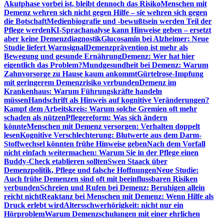
Akutphase vorbei ist, bleibt dennoch das Risiko
Menschen mit
Demenz wehren sich nicht gegen Hilfe – sie wehren sich gegen
die Botschaft
Medienbiografie und -bewußtsein werden Teil der
Pflege werden
KI-Sprachanalyse kann Hinweise geben – ersetzt
aber keine Demenzdiagnostik
Glucosamin bei Alzheimer: Neue
Studie liefert Warnsignal
Demenzprävention ist mehr als
Bewegung und gesunde Ernährung
Demenz: Wer hat hier
eigentlich das Problem?
Mundgesundheit bei Demenz: Warum
Zahnvorsorge zu Hause kaum ankommt
Gürtelrose-Impfung
mit geringerem Demenzrisiko verbunden
Demenz im
Krankenhaus: Warum Führungskräfte handeln
müssen
Handschrift als Hinweis auf kognitive Veränderungen?
Kampf dem Arbeitskreis: Warum solche Gremien oft mehr
schaden als nützen
Pflegereform: Was sich ändern
könnte
Menschen mit Demenz versorgen: Verhalten doppelt
lesen
Kognitive Verschlechterung: Blutwerte aus dem Darm-
Stoffwechsel könnten frühe Hinweise geben
Nach dem Vorfall
nicht einfach weitermachen: Warum Sie in der Pflege einen
Buddy-Check etablieren sollten
Swen Staack über
Demenzpolitik, Pflege und falsche Hoffnungen
Neue Studie:
Auch frühe Demenzen sind oft mit beeinflussbaren Risiken
verbunden
Schreien und Rufen bei Demenz: Beruhigen allein
reicht nicht
Reaktanz bei Menschen mit Demenz: Wenn Hilfe als
Druck erlebt wird
Altersschwerhörigkeit: nicht nur ein
Hörproblem
Warum Demenzschulungen mit einer ehrlichen