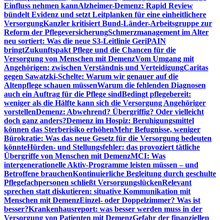
Einfluss nehmen kann
Alzheimer-Demenz: Rapid Review
bündelt Evidenz und setzt Leitplanken für eine einheitlichere
Versorgung
Kanzler kritisiert Bund-Länder-Arbeitsgruppe zur
Reform der Pflegeversicherung
Schmerzmanagement im Alter
neu sortiert: Was die neue S3-Leitlinie GeriPAIN
bringt
Zukunftspakt Pflege und die Chancen für die
Versorgung von Menschen mit Demenz
Vom Umgang mit
Angehörigen: zwischen Verständnis und Verteidigung
Caritas
gegen Sawatzki-Schelte: Warum wir genauer auf die
Altenpflege schauen müssen
Warum die fehlenden Diagnosen
auch ein Auftrag für die Pflege sind
Bedingt pflegebereit:
weniger als die Hälfte kann sich die Versorgung Angehöriger
vorstellen
Demenz: Abwehrend? Übergriffig? Oder vielleicht
doch ganz anders?
Demenz im Hospiz: Beruhigungsmittel
können das Sterberisiko erhöhen
Mehr Befugnisse, weniger
Bürokratie: Was das neue Gesetz für die Versorgung bedeuten
könnte
Hürden- und Stellungsfehler: das provoziert tätliche
Übergriffe von Menschen mit Demenz
MCI: Was
intergenerationelle Aktiv-Programme leisten müssen – und
Betroffene brauchen
Kontinuierliche Begleitung durch geschulte
Pflegefachpersonen schließt Versorgungslücken
Relevant
sprechen statt diskutieren: situative Kommunikation mit
Menschen mit Demenz
Einzel- oder Doppelzimmer? Was ist
besser?
Krankenhausreport: was besser werden muss in der
Versorgung von Patienten mit Demenz
Gefahr der finanziellen