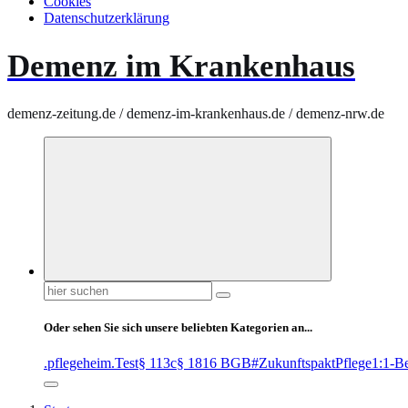
Cookies
Datenschutzerklärung
Demenz im Krankenhaus
demenz-zeitung.de / demenz-im-krankenhaus.de / demenz-nrw.de
Suchen
nach:
Oder sehen Sie sich unsere beliebten Kategorien an...
.pflegeheim
.Test
§ 113c
§ 1816 BGB
#ZukunftspaktPflege
1:1-B