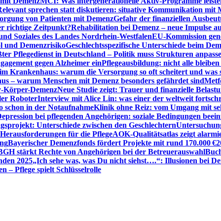
n mit Demenz
MCI: Was intergenerationelle Aktiv-Programme leist
Relevant sprechen statt diskutieren: situative Kommunikation mi
sorgung von Patienten mit Demenz
Gefahr der finanziellen Ausbe
 richtige Zeitpunkt?
Rehabilitation bei Demenz – neue Impulse 
 und Soziales des Landes Nordrhein-Westfalen
EU-Kommission gen
ol und Demenzrisiko
Geschlechtsspezifische Unterschiede beim De
ter Pflegedienst in Deutschland – Politik muss Strukturen anpass
ngagement gegen Alzheimer ein
Pflegeausbildung: nicht alle bleiben
m Krankenhaus: warum die Versorgung so oft scheitert und was 
aus – warum Menschen mit Demenz besonders gefährdet sind
Metf
ewy-Körper-Demenz
Neue Studie zeigt: Trauer und finanzielle Belast
ler Roboter
Interview mit Alice Lin: was einer der weltweit fortsch
ko schon in der Notaufnahme
Klinik ohne Reiz: vom Umgang mit se
epression bei pflegenden Angehörigen: soziale Bedingungen beein
gsprojekt: Unterschiede zwischen den Geschlechtern
Untersuchung
erausforderungen für die Pflege
AOK-Qualitätsatlas zeigt alarmi
ung
Bayerischer Demenzfonds fördert Projekte mit rund 170.000 €
2
BGH stärkt Rechte von Angehörigen bei der Betreuerauswahl
Buch
enden 2025
„Ich sehe was, was Du nicht siehst….“: Illusionen bei 
 – Pflege spielt Schlüsselrolle