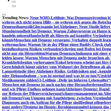
Trending News:
Neue WHO-Leitlinie: Was Demenzprävention lei
wehren sich nicht gegen Hilfe – sie wehren sich gegen die Botscha
Demenzdiagnostik
Glucosamin bei Alzheimer: Neue Studie liefer
Mundgesundheit bei Demenz: Warum Zahnvorsorge zu Hause
handeln müssen
Handschrift als Hinweis auf kognitive Veränder
könnte
Menschen mit Demenz versorgen: Verhalten doppelt lesen
weitermachen: Warum Sie in der Pflege einen Buddy-Check etabl
beeinflussbaren Risiken verbunden
Schreien und Rufen bei Demen
nicht nur ein Hörproblem
Warum Demenzschulungen mit einer eh
leiden lassen: Warum Menschen mit Demenz mehr brauchen als 
Krankheitsbeginn vorhersagen?
Enkel betreuen scheint gut fürs 
Gerechtigkeit hängt stärker vom Wohnort der Betroffenen ab al
Langzeitstudie über Alzheimer-Risiko, Gefäßrisiken und „kognit
oder Heimaufnahme – was ist normal und was ist zu tun?
Unsich
Medikamente zählen
S3-Leitlinie „Delir im höheren Lebensalter“
Menschen mit Demenz ist auch nachts eine Herausforderung
Deme
und wie Pflege Einfluss nehmen kann
Alzheimer-Demenz: Rapid Re
zur Reform der Pflegeversicherung
Schmerzmanagement im Alter n
mit Demenz
Vom Umgang mit Angehörigen: zwischen Verständni
Diagnosen auch ein Auftrag für die Pflege sind
Bedingt pflegebere
ganz anders?
Demenz im Hospiz: Beruhigungsmittel können das S