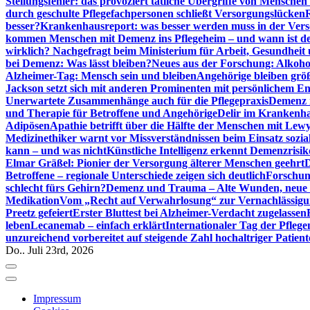
Stellungsfehler: das provoziert tätliche Übergriffe von Mensche
durch geschulte Pflegefachpersonen schließt Versorgungslücken
besser?
Krankenhausreport: was besser werden muss in der Ver
kommen Menschen mit Demenz ins Pflegeheim – und wann ist der
wirklich? Nachgefragt beim Ministerium für Arbeit, Gesundheit
bei Demenz: Was lässt bleiben?
Neues aus der Forschung: Alkoh
Alzheimer-Tag: Mensch sein und bleiben
Angehörige bleiben größ
Jackson setzt sich mit anderen Prominenten mit persönlichem E
Unerwartete Zusammenhänge auch für die Pflegepraxis
Demenz i
und Therapie für Betroffene und Angehörige
Delir im Krankenh
Adipösen
Apathie betrifft über die Hälfte der Menschen mit L
Medizinethiker warnt vor Missverständnissen beim Einsatz sozia
kann – und was nicht
Künstliche Intelligenz erkennt Demenzrisi
Elmar Gräßel: Pionier der Versorgung älterer Menschen geehrt
D
Betroffene – regionale Unterschiede zeigen sich deutlich
Forschun
schlecht fürs Gehirn?
Demenz und Trauma – Alte Wunden, neue H
Medikation
Vom „Recht auf Verwahrlosung“ zur Vernachlässig
Preetz gefeiert
Erster Bluttest bei Alzheimer-Verdacht zugelassen
leben
Lecanemab – einfach erklärt
Internationaler Tag der Pfleg
unzureichend vorbereitet auf steigende Zahl hochaltriger Patienten
Do.. Juli 23rd, 2026
Impressum