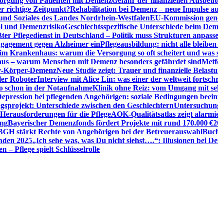
sorgung von Patienten mit Demenz
Gefahr der finanziellen Ausbe
 richtige Zeitpunkt?
Rehabilitation bei Demenz – neue Impulse 
 und Soziales des Landes Nordrhein-Westfalen
EU-Kommission gen
ol und Demenzrisiko
Geschlechtsspezifische Unterschiede beim De
ter Pflegedienst in Deutschland – Politik muss Strukturen anpass
ngagement gegen Alzheimer ein
Pflegeausbildung: nicht alle bleiben
m Krankenhaus: warum die Versorgung so oft scheitert und was 
aus – warum Menschen mit Demenz besonders gefährdet sind
Metf
ewy-Körper-Demenz
Neue Studie zeigt: Trauer und finanzielle Belast
ler Roboter
Interview mit Alice Lin: was einer der weltweit fortsch
ko schon in der Notaufnahme
Klinik ohne Reiz: vom Umgang mit se
epression bei pflegenden Angehörigen: soziale Bedingungen beein
gsprojekt: Unterschiede zwischen den Geschlechtern
Untersuchung
erausforderungen für die Pflege
AOK-Qualitätsatlas zeigt alarmi
ung
Bayerischer Demenzfonds fördert Projekte mit rund 170.000 €
2
BGH stärkt Rechte von Angehörigen bei der Betreuerauswahl
Buch
enden 2025
„Ich sehe was, was Du nicht siehst….“: Illusionen bei 
 – Pflege spielt Schlüsselrolle