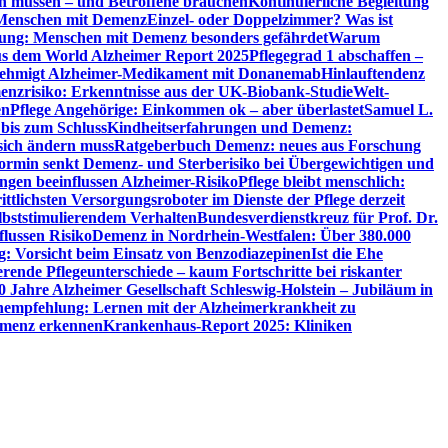
en müssen – und Betroffene brauchen
Kontinuierliche Begleitung
t Menschen mit Demenz
Einzel- oder Doppelzimmer? Was ist
utung: Menschen mit Demenz besonders gefährdet
Warum
aus dem World Alzheimer Report 2025
Pflegegrad 1 abschaffen –
ehmigt Alzheimer-Medikament mit Donanemab
Hinlauftendenz
menzrisiko: Erkenntnisse aus der UK-Biobank-Studie
Welt-
en
Pflege Angehörige: Einkommen ok – aber überlastet
Samuel L.
 bis zum Schluss
Kindheitserfahrungen und Demenz:
sich ändern muss
Ratgeberbuch Demenz: neues aus Forschung
ormin senkt Demenz- und Sterberisiko bei Übergewichtigen und
ungen beeinflussen Alzheimer-Risiko
Pflege bleibt menschlich:
rittlichsten Versorgungsroboter im Dienste der Pflege derzeit
lbststimulierendem Verhalten
Bundesverdienstkreuz für Prof. Dr.
flussen Risiko
Demenz in Nordrhein-Westfalen: Über 380.000
: Vorsicht beim Einsatz von Benzodiazepinen
Ist die Ehe
erende Pflegeunterschiede – kaum Fortschritte bei riskanter
0 Jahre Alzheimer Gesellschaft Schleswig-Holstein – Jubiläum in
empfehlung: Lernen mit der Alzheimerkrankheit zu
Demenz erkennen
Krankenhaus-Report 2025: Kliniken