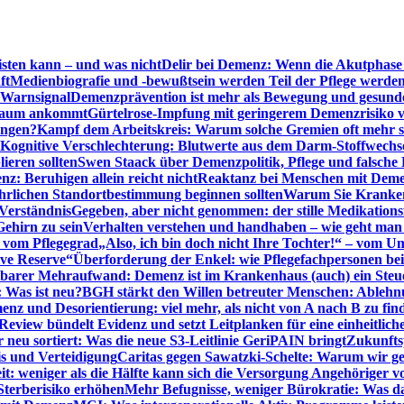
sten kann – und was nicht
Delir bei Demenz: Wenn die Akutphase v
ft
Medienbiografie und -bewußtsein werden Teil der Pflege werde
t Warnsignal
Demenzprävention ist mehr als Bewegung und gesun
 kaum ankommt
Gürtelrose-Impfung mit geringerem Demenzrisiko 
ungen?
Kampf dem Arbeitskreis: Warum solche Gremien oft mehr s
Kognitive Verschlechterung: Blutwerte aus dem Darm-Stoffwechs
ieren sollten
Swen Staack über Demenzpolitik, Pflege und falsche
z: Beruhigen allein reicht nicht
Reaktanz bei Menschen mit Demen
rlichen Standortbestimmung beginnen sollten
Warum Sie Kranken
Verständnis
Gegeben, aber nicht genommen: der stille Medikations
Gehirn zu sein
Verhalten verstehen und handhaben – wie geht man s
s vom Pflegegrad
„Also, ich bin doch nicht Ihre Tochter!“ – vom U
ive Reserve“
Überforderung der Enkel: wie Pflegefachpersonen be
tbarer Mehraufwand: Demenz ist im Krankenhaus (auch) ein Ste
: Was ist neu?
BGH stärkt den Willen betreuter Menschen: Ablehnu
nz und Desorientierung: viel mehr, als nicht von A nach B zu fin
view bündelt Evidenz und setzt Leitplanken für eine einheitlic
eu sortiert: Was die neue S3-Leitlinie GeriPAIN bringt
Zukunfts
s und Verteidigung
Caritas gegen Sawatzki-Schelte: Warum wir ge
it: weniger als die Hälfte kann sich die Versorgung Angehöriger vo
terberisiko erhöhen
Mehr Befugnisse, weniger Bürokratie: Was da