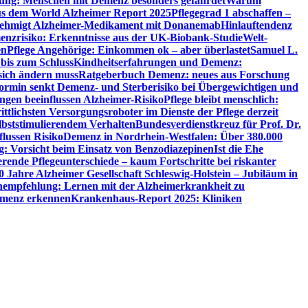
utung: Menschen mit Demenz besonders gefährdet
Warum
aus dem World Alzheimer Report 2025
Pflegegrad 1 abschaffen –
ehmigt Alzheimer-Medikament mit Donanemab
Hinlauftendenz
menzrisiko: Erkenntnisse aus der UK-Biobank-Studie
Welt-
en
Pflege Angehörige: Einkommen ok – aber überlastet
Samuel L.
 bis zum Schluss
Kindheitserfahrungen und Demenz:
sich ändern muss
Ratgeberbuch Demenz: neues aus Forschung
ormin senkt Demenz- und Sterberisiko bei Übergewichtigen und
ungen beeinflussen Alzheimer-Risiko
Pflege bleibt menschlich:
rittlichsten Versorgungsroboter im Dienste der Pflege derzeit
lbststimulierendem Verhalten
Bundesverdienstkreuz für Prof. Dr.
flussen Risiko
Demenz in Nordrhein-Westfalen: Über 380.000
: Vorsicht beim Einsatz von Benzodiazepinen
Ist die Ehe
erende Pflegeunterschiede – kaum Fortschritte bei riskanter
0 Jahre Alzheimer Gesellschaft Schleswig-Holstein – Jubiläum in
empfehlung: Lernen mit der Alzheimerkrankheit zu
Demenz erkennen
Krankenhaus-Report 2025: Kliniken