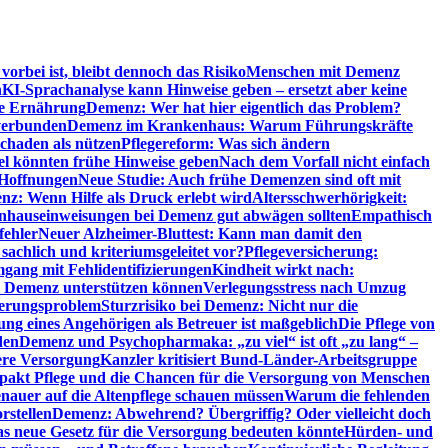
orbei ist, bleibt dennoch das Risiko
Menschen mit Demenz
n
KI-Sprachanalyse kann Hinweise geben – ersetzt aber keine
de Ernährung
Demenz: Wer hat hier eigentlich das Problem?
verbunden
Demenz im Krankenhaus: Warum Führungskräfte
chaden als nützen
Pflegereform: Was sich ändern
el könnten frühe Hinweise geben
Nach dem Vorfall nicht einfach
 Hoffnungen
Neue Studie: Auch frühe Demenzen sind oft mit
z: Wenn Hilfe als Druck erlebt wird
Altersschwerhörigkeit:
hauseinweisungen bei Demenz gut abwägen sollten
Empathisch
fehler
Neuer Alzheimer-Bluttest: Kann man damit den
achlich und kriteriumsgeleitet vor?
Pflegeversicherung:
mgang mit Fehlidentifizierungen
Kindheit wirkt nach:
i Demenz unterstützen können
Verlegungsstress nach Umzug
uerungsproblem
Sturzrisiko bei Demenz: Nicht nur die
ng eines Angehörigen als Betreuer ist maßgeblich
Die Pflege von
den
Demenz und Psychopharmaka: „zu viel“ ist oft „zu lang“ –
here Versorgung
Kanzler kritisiert Bund-Länder-Arbeitsgruppe
pakt Pflege und die Chancen für die Versorgung von Menschen
nauer auf die Altenpflege schauen müssen
Warum die fehlenden
rstellen
Demenz: Abwehrend? Übergriffig? Oder vielleicht doch
s neue Gesetz für die Versorgung bedeuten könnte
Hürden- und