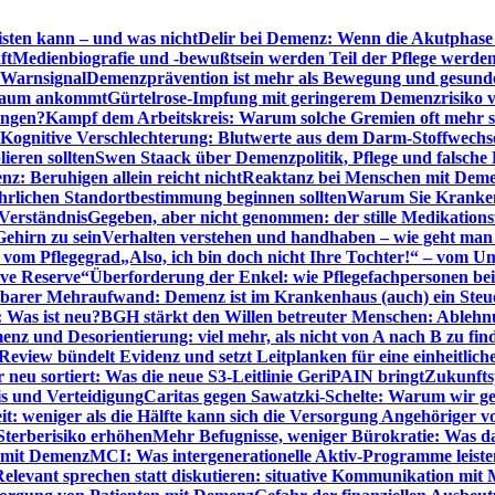
sten kann – und was nicht
Delir bei Demenz: Wenn die Akutphase v
ft
Medienbiografie und -bewußtsein werden Teil der Pflege werde
t Warnsignal
Demenzprävention ist mehr als Bewegung und gesun
 kaum ankommt
Gürtelrose-Impfung mit geringerem Demenzrisiko 
ungen?
Kampf dem Arbeitskreis: Warum solche Gremien oft mehr s
Kognitive Verschlechterung: Blutwerte aus dem Darm-Stoffwechs
ieren sollten
Swen Staack über Demenzpolitik, Pflege und falsche
z: Beruhigen allein reicht nicht
Reaktanz bei Menschen mit Demen
rlichen Standortbestimmung beginnen sollten
Warum Sie Kranken
Verständnis
Gegeben, aber nicht genommen: der stille Medikations
Gehirn zu sein
Verhalten verstehen und handhaben – wie geht man s
s vom Pflegegrad
„Also, ich bin doch nicht Ihre Tochter!“ – vom U
ive Reserve“
Überforderung der Enkel: wie Pflegefachpersonen be
tbarer Mehraufwand: Demenz ist im Krankenhaus (auch) ein Ste
: Was ist neu?
BGH stärkt den Willen betreuter Menschen: Ablehnu
nz und Desorientierung: viel mehr, als nicht von A nach B zu fin
view bündelt Evidenz und setzt Leitplanken für eine einheitlic
eu sortiert: Was die neue S3-Leitlinie GeriPAIN bringt
Zukunfts
s und Verteidigung
Caritas gegen Sawatzki-Schelte: Warum wir ge
it: weniger als die Hälfte kann sich die Versorgung Angehöriger vo
terberisiko erhöhen
Mehr Befugnisse, weniger Bürokratie: Was da
n mit Demenz
MCI: Was intergenerationelle Aktiv-Programme leist
Relevant sprechen statt diskutieren: situative Kommunikation mi