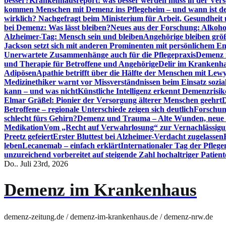
besser?
Krankenhausreport: was besser werden muss in der Ver
kommen Menschen mit Demenz ins Pflegeheim – und wann ist der
wirklich? Nachgefragt beim Ministerium für Arbeit, Gesundheit
bei Demenz: Was lässt bleiben?
Neues aus der Forschung: Alkoh
Alzheimer-Tag: Mensch sein und bleiben
Angehörige bleiben größ
Jackson setzt sich mit anderen Prominenten mit persönlichem E
Unerwartete Zusammenhänge auch für die Pflegepraxis
Demenz i
und Therapie für Betroffene und Angehörige
Delir im Krankenh
Adipösen
Apathie betrifft über die Hälfte der Menschen mit L
Medizinethiker warnt vor Missverständnissen beim Einsatz sozia
kann – und was nicht
Künstliche Intelligenz erkennt Demenzrisi
Elmar Gräßel: Pionier der Versorgung älterer Menschen geehrt
D
Betroffene – regionale Unterschiede zeigen sich deutlich
Forschun
schlecht fürs Gehirn?
Demenz und Trauma – Alte Wunden, neue H
Medikation
Vom „Recht auf Verwahrlosung“ zur Vernachlässig
Preetz gefeiert
Erster Bluttest bei Alzheimer-Verdacht zugelassen
leben
Lecanemab – einfach erklärt
Internationaler Tag der Pfleg
unzureichend vorbereitet auf steigende Zahl hochaltriger Patienten
Do.. Juli 23rd, 2026
Demenz im Krankenhaus
demenz-zeitung.de / demenz-im-krankenhaus.de / demenz-nrw.de