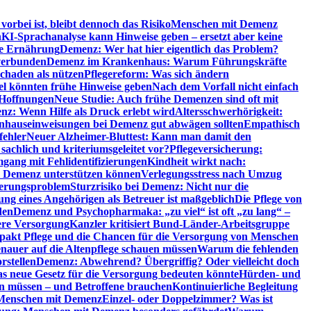
orbei ist, bleibt dennoch das Risiko
Menschen mit Demenz
n
KI-Sprachanalyse kann Hinweise geben – ersetzt aber keine
de Ernährung
Demenz: Wer hat hier eigentlich das Problem?
verbunden
Demenz im Krankenhaus: Warum Führungskräfte
chaden als nützen
Pflegereform: Was sich ändern
el könnten frühe Hinweise geben
Nach dem Vorfall nicht einfach
 Hoffnungen
Neue Studie: Auch frühe Demenzen sind oft mit
z: Wenn Hilfe als Druck erlebt wird
Altersschwerhörigkeit:
hauseinweisungen bei Demenz gut abwägen sollten
Empathisch
fehler
Neuer Alzheimer-Bluttest: Kann man damit den
achlich und kriteriumsgeleitet vor?
Pflegeversicherung:
mgang mit Fehlidentifizierungen
Kindheit wirkt nach:
i Demenz unterstützen können
Verlegungsstress nach Umzug
uerungsproblem
Sturzrisiko bei Demenz: Nicht nur die
ng eines Angehörigen als Betreuer ist maßgeblich
Die Pflege von
den
Demenz und Psychopharmaka: „zu viel“ ist oft „zu lang“ –
here Versorgung
Kanzler kritisiert Bund-Länder-Arbeitsgruppe
pakt Pflege und die Chancen für die Versorgung von Menschen
nauer auf die Altenpflege schauen müssen
Warum die fehlenden
rstellen
Demenz: Abwehrend? Übergriffig? Oder vielleicht doch
s neue Gesetz für die Versorgung bedeuten könnte
Hürden- und
en müssen – und Betroffene brauchen
Kontinuierliche Begleitung
t Menschen mit Demenz
Einzel- oder Doppelzimmer? Was ist