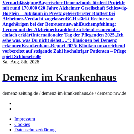
Vernachlässigung
Bayerischer Demenzfonds fördert Projekte
mit rund 170.000 €
20 Jahre Alzheimer Gesellschaft Schleswig-
Holstein – Jubiläum in Preetz gefeiert
Erster Bluttest bei
Alzheimer-Verdacht zugelassen
BGH stärkt Rechte von
Angehörigen bei der Betreuerauswahl
Buchempfehlung:
Lernen mit der Alzheimerkrankheit zu leben
Lecanemab –
einfach erklärt
Internationaler Tag der Pflegenden 2025
„Ich
sehe was, was Du nicht siehst….“: Illusionen bei Demenz
erkennen
Krankenhaus-Report 2025: Kliniken unzureichend
vorbereitet auf steigende Zahl hochaltriger Patienten – Pflege
spielt Schlüsselrolle
Sa.. Aug. 8th, 2026
Demenz im Krankenhaus
demenz-zeitung.de / demenz-im-krankenhaus.de / demenz-nrw.de
Impressum
Cookies
Datenschutzerklärung