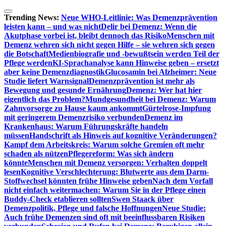
Zum
Inhalt
Trending News:
Neue WHO-Leitlinie: Was Demenzprävention
springen
leisten kann – und was nicht
Delir bei Demenz: Wenn die
Akutphase vorbei ist, bleibt dennoch das Risiko
Menschen mit
Demenz wehren sich nicht gegen Hilfe – sie wehren sich gegen
die Botschaft
Medienbiografie und -bewußtsein werden Teil der
Pflege werden
KI-Sprachanalyse kann Hinweise geben – ersetzt
aber keine Demenzdiagnostik
Glucosamin bei Alzheimer: Neue
Studie liefert Warnsignal
Demenzprävention ist mehr als
Bewegung und gesunde Ernährung
Demenz: Wer hat hier
eigentlich das Problem?
Mundgesundheit bei Demenz: Warum
Zahnvorsorge zu Hause kaum ankommt
Gürtelrose-Impfung
mit geringerem Demenzrisiko verbunden
Demenz im
Krankenhaus: Warum Führungskräfte handeln
müssen
Handschrift als Hinweis auf kognitive Veränderungen?
Kampf dem Arbeitskreis: Warum solche Gremien oft mehr
schaden als nützen
Pflegereform: Was sich ändern
könnte
Menschen mit Demenz versorgen: Verhalten doppelt
lesen
Kognitive Verschlechterung: Blutwerte aus dem Darm-
Stoffwechsel könnten frühe Hinweise geben
Nach dem Vorfall
nicht einfach weitermachen: Warum Sie in der Pflege einen
Buddy-Check etablieren sollten
Swen Staack über
Demenzpolitik, Pflege und falsche Hoffnungen
Neue Studie:
Auch frühe Demenzen sind oft mit beeinflussbaren Risiken