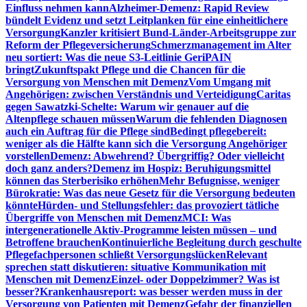
Einfluss nehmen kann
Alzheimer-Demenz: Rapid Review
bündelt Evidenz und setzt Leitplanken für eine einheitlichere
Versorgung
Kanzler kritisiert Bund-Länder-Arbeitsgruppe zur
Reform der Pflegeversicherung
Schmerzmanagement im Alter
neu sortiert: Was die neue S3-Leitlinie GeriPAIN
bringt
Zukunftspakt Pflege und die Chancen für die
Versorgung von Menschen mit Demenz
Vom Umgang mit
Angehörigen: zwischen Verständnis und Verteidigung
Caritas
gegen Sawatzki-Schelte: Warum wir genauer auf die
Altenpflege schauen müssen
Warum die fehlenden Diagnosen
auch ein Auftrag für die Pflege sind
Bedingt pflegebereit:
weniger als die Hälfte kann sich die Versorgung Angehöriger
vorstellen
Demenz: Abwehrend? Übergriffig? Oder vielleicht
doch ganz anders?
Demenz im Hospiz: Beruhigungsmittel
können das Sterberisiko erhöhen
Mehr Befugnisse, weniger
Bürokratie: Was das neue Gesetz für die Versorgung bedeuten
könnte
Hürden- und Stellungsfehler: das provoziert tätliche
Übergriffe von Menschen mit Demenz
MCI: Was
intergenerationelle Aktiv-Programme leisten müssen – und
Betroffene brauchen
Kontinuierliche Begleitung durch geschulte
Pflegefachpersonen schließt Versorgungslücken
Relevant
sprechen statt diskutieren: situative Kommunikation mit
Menschen mit Demenz
Einzel- oder Doppelzimmer? Was ist
besser?
Krankenhausreport: was besser werden muss in der
Versorgung von Patienten mit Demenz
Gefahr der finanziellen