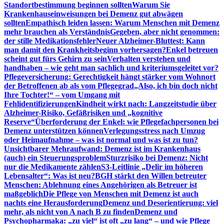
Standortbestimmung beginnen sollten
Warum Sie
Krankenhauseinweisungen bei Demenz gut abwägen
sollten
Empathisch leiden lassen: Warum Menschen mit Demenz
mehr brauchen als Verständnis
Gegeben, aber nicht genommen:
der stille Medikationsfehler
Neuer Alzheimer-Bluttest: Kann
man damit den Krankheitsbeginn vorhersagen?
Enkel betreuen
scheint gut fürs Gehirn zu sein
Verhalten verstehen und
handhaben – wie geht man sachlich und kriteriumsgeleitet vor?
Pflegeversicherung: Gerechtigkeit hängt stärker vom Wohnort
der Betroffenen ab als vom Pflegegrad
„Also, ich bin doch nicht
Ihre Tochter!“ – vom Umgang mit
Fehlidentifizierungen
Kindheit wirkt nach: Langzeitstudie über
Alzheimer-Risiko, Gefäßrisiken und „kognitive
Reserve“
Überforderung der Enkel: wie Pflegefachpersonen bei
Demenz unterstützen können
Verlegungsstress nach Umzug
oder Heimaufnahme – was ist normal und was ist zu tun?
Unsichtbarer Mehraufwand: Demenz ist im Krankenhaus
(auch) ein Steuerungsproblem
Sturzrisiko bei Demenz: Nicht
nur die Medikamente zählen
S3-Leitlinie „Delir im höheren
Lebensalter“: Was ist neu?
BGH stärkt den Willen betreuter
Menschen: Ablehnung eines Angehörigen als Betreuer ist
maßgeblich
Die Pflege von Menschen mit Demenz ist auch
nachts eine Herausforderung
Demenz und Desorientierung: viel
mehr, als nicht von A nach B zu finden
Demenz und
Psychopharmaka: „zu viel“ ist oft „zu lang“ – und wie Pflege