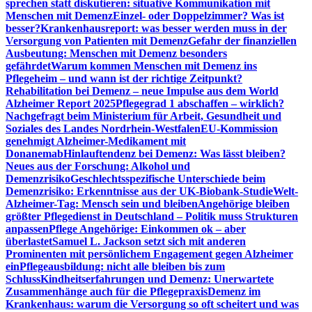
sprechen statt diskutieren: situative Kommunikation mit
Menschen mit Demenz
Einzel- oder Doppelzimmer? Was ist
besser?
Krankenhausreport: was besser werden muss in der
Versorgung von Patienten mit Demenz
Gefahr der finanziellen
Ausbeutung: Menschen mit Demenz besonders
gefährdet
Warum kommen Menschen mit Demenz ins
Pflegeheim – und wann ist der richtige Zeitpunkt?
Rehabilitation bei Demenz – neue Impulse aus dem World
Alzheimer Report 2025
Pflegegrad 1 abschaffen – wirklich?
Nachgefragt beim Ministerium für Arbeit, Gesundheit und
Soziales des Landes Nordrhein-Westfalen
EU-Kommission
genehmigt Alzheimer-Medikament mit
Donanemab
Hinlauftendenz bei Demenz: Was lässt bleiben?
Neues aus der Forschung: Alkohol und
Demenzrisiko
Geschlechtsspezifische Unterschiede beim
Demenzrisiko: Erkenntnisse aus der UK-Biobank-Studie
Welt-
Alzheimer-Tag: Mensch sein und bleiben
Angehörige bleiben
größter Pflegedienst in Deutschland – Politik muss Strukturen
anpassen
Pflege Angehörige: Einkommen ok – aber
überlastet
Samuel L. Jackson setzt sich mit anderen
Prominenten mit persönlichem Engagement gegen Alzheimer
ein
Pflegeausbildung: nicht alle bleiben bis zum
Schluss
Kindheitserfahrungen und Demenz: Unerwartete
Zusammenhänge auch für die Pflegepraxis
Demenz im
Krankenhaus: warum die Versorgung so oft scheitert und was