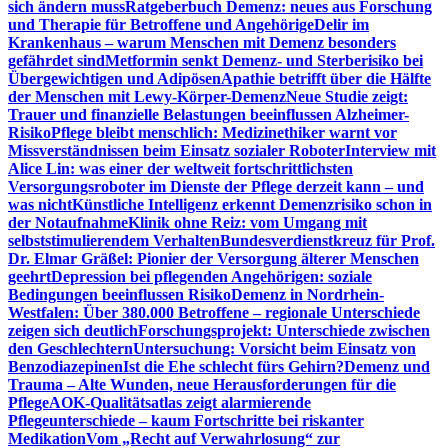
sich ändern muss
Ratgeberbuch Demenz: neues aus Forschung
und Therapie für Betroffene und Angehörige
Delir im
Krankenhaus – warum Menschen mit Demenz besonders
gefährdet sind
Metformin senkt Demenz- und Sterberisiko bei
Übergewichtigen und Adipösen
Apathie betrifft über die Hälfte
der Menschen mit Lewy-Körper-Demenz
Neue Studie zeigt:
Trauer und finanzielle Belastungen beeinflussen Alzheimer-
Risiko
Pflege bleibt menschlich: Medizinethiker warnt vor
Missverständnissen beim Einsatz sozialer Roboter
Interview mit
Alice Lin: was einer der weltweit fortschrittlichsten
Versorgungsroboter im Dienste der Pflege derzeit kann – und
was nicht
Künstliche Intelligenz erkennt Demenzrisiko schon in
der Notaufnahme
Klinik ohne Reiz: vom Umgang mit
selbststimulierendem Verhalten
Bundesverdienstkreuz für Prof.
Dr. Elmar Gräßel: Pionier der Versorgung älterer Menschen
geehrt
Depression bei pflegenden Angehörigen: soziale
Bedingungen beeinflussen Risiko
Demenz in Nordrhein-
Westfalen: Über 380.000 Betroffene – regionale Unterschiede
zeigen sich deutlich
Forschungsprojekt: Unterschiede zwischen
den Geschlechtern
Untersuchung: Vorsicht beim Einsatz von
Benzodiazepinen
Ist die Ehe schlecht fürs Gehirn?
Demenz und
Trauma – Alte Wunden, neue Herausforderungen für die
Pflege
AOK-Qualitätsatlas zeigt alarmierende
Pflegeunterschiede – kaum Fortschritte bei riskanter
Medikation
Vom „Recht auf Verwahrlosung“ zur