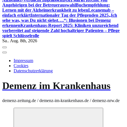
Angehörigen bei der Betreuerauswahl
Buchempfehlung:
Lernen mit der Alzheimerkrankheit zu leben
Lecanemab –
einfach erklärt
Internationaler Tag der Pflegenden 2025
„Ich
sehe was, was Du nicht siehst….“: Illusionen bei Demenz
erkennen
Krankenhaus-Report 2025: Kliniken unzureichend
vorbereitet auf steigende Zahl hochaltriger Patienten – Pflege
spielt Schlüsselrolle
Sa.. Aug. 8th, 2026
Impressum
Cookies
Datenschutzerklärung
Demenz im Krankenhaus
demenz-zeitung.de / demenz-im-krankenhaus.de / demenz-nrw.de