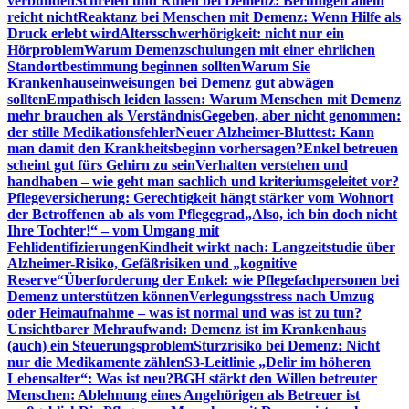
verbunden
Schreien und Rufen bei Demenz: Beruhigen allein
reicht nicht
Reaktanz bei Menschen mit Demenz: Wenn Hilfe als
Druck erlebt wird
Altersschwerhörigkeit: nicht nur ein
Hörproblem
Warum Demenzschulungen mit einer ehrlichen
Standortbestimmung beginnen sollten
Warum Sie
Krankenhauseinweisungen bei Demenz gut abwägen
sollten
Empathisch leiden lassen: Warum Menschen mit Demenz
mehr brauchen als Verständnis
Gegeben, aber nicht genommen:
der stille Medikationsfehler
Neuer Alzheimer-Bluttest: Kann
man damit den Krankheitsbeginn vorhersagen?
Enkel betreuen
scheint gut fürs Gehirn zu sein
Verhalten verstehen und
handhaben – wie geht man sachlich und kriteriumsgeleitet vor?
Pflegeversicherung: Gerechtigkeit hängt stärker vom Wohnort
der Betroffenen ab als vom Pflegegrad
„Also, ich bin doch nicht
Ihre Tochter!“ – vom Umgang mit
Fehlidentifizierungen
Kindheit wirkt nach: Langzeitstudie über
Alzheimer-Risiko, Gefäßrisiken und „kognitive
Reserve“
Überforderung der Enkel: wie Pflegefachpersonen bei
Demenz unterstützen können
Verlegungsstress nach Umzug
oder Heimaufnahme – was ist normal und was ist zu tun?
Unsichtbarer Mehraufwand: Demenz ist im Krankenhaus
(auch) ein Steuerungsproblem
Sturzrisiko bei Demenz: Nicht
nur die Medikamente zählen
S3-Leitlinie „Delir im höheren
Lebensalter“: Was ist neu?
BGH stärkt den Willen betreuter
Menschen: Ablehnung eines Angehörigen als Betreuer ist