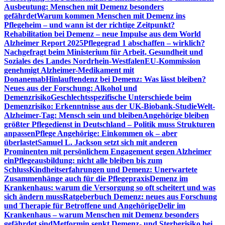
Ausbeutung: Menschen mit Demenz besonders
gefährdet
Warum kommen Menschen mit Demenz ins
Pflegeheim – und wann ist der richtige Zeitpunkt?
Rehabilitation bei Demenz – neue Impulse aus dem World
Alzheimer Report 2025
Pflegegrad 1 abschaffen – wirklich?
Nachgefragt beim Ministerium für Arbeit, Gesundheit und
Soziales des Landes Nordrhein-Westfalen
EU-Kommission
genehmigt Alzheimer-Medikament mit
Donanemab
Hinlauftendenz bei Demenz: Was lässt bleiben?
Neues aus der Forschung: Alkohol und
Demenzrisiko
Geschlechtsspezifische Unterschiede beim
Demenzrisiko: Erkenntnisse aus der UK-Biobank-Studie
Welt-
Alzheimer-Tag: Mensch sein und bleiben
Angehörige bleiben
größter Pflegedienst in Deutschland – Politik muss Strukturen
anpassen
Pflege Angehörige: Einkommen ok – aber
überlastet
Samuel L. Jackson setzt sich mit anderen
Prominenten mit persönlichem Engagement gegen Alzheimer
ein
Pflegeausbildung: nicht alle bleiben bis zum
Schluss
Kindheitserfahrungen und Demenz: Unerwartete
Zusammenhänge auch für die Pflegepraxis
Demenz im
Krankenhaus: warum die Versorgung so oft scheitert und was
sich ändern muss
Ratgeberbuch Demenz: neues aus Forschung
und Therapie für Betroffene und Angehörige
Delir im
Krankenhaus – warum Menschen mit Demenz besonders
gefährdet sind
Metformin senkt Demenz- und Sterberisiko bei