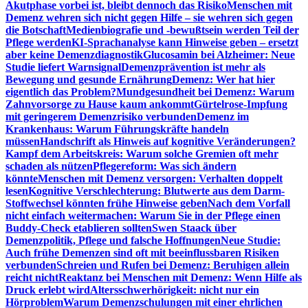
Akutphase vorbei ist, bleibt dennoch das Risiko
Menschen mit
Demenz wehren sich nicht gegen Hilfe – sie wehren sich gegen
die Botschaft
Medienbiografie und -bewußtsein werden Teil der
Pflege werden
KI-Sprachanalyse kann Hinweise geben – ersetzt
aber keine Demenzdiagnostik
Glucosamin bei Alzheimer: Neue
Studie liefert Warnsignal
Demenzprävention ist mehr als
Bewegung und gesunde Ernährung
Demenz: Wer hat hier
eigentlich das Problem?
Mundgesundheit bei Demenz: Warum
Zahnvorsorge zu Hause kaum ankommt
Gürtelrose-Impfung
mit geringerem Demenzrisiko verbunden
Demenz im
Krankenhaus: Warum Führungskräfte handeln
müssen
Handschrift als Hinweis auf kognitive Veränderungen?
Kampf dem Arbeitskreis: Warum solche Gremien oft mehr
schaden als nützen
Pflegereform: Was sich ändern
könnte
Menschen mit Demenz versorgen: Verhalten doppelt
lesen
Kognitive Verschlechterung: Blutwerte aus dem Darm-
Stoffwechsel könnten frühe Hinweise geben
Nach dem Vorfall
nicht einfach weitermachen: Warum Sie in der Pflege einen
Buddy-Check etablieren sollten
Swen Staack über
Demenzpolitik, Pflege und falsche Hoffnungen
Neue Studie:
Auch frühe Demenzen sind oft mit beeinflussbaren Risiken
verbunden
Schreien und Rufen bei Demenz: Beruhigen allein
reicht nicht
Reaktanz bei Menschen mit Demenz: Wenn Hilfe als
Druck erlebt wird
Altersschwerhörigkeit: nicht nur ein
Hörproblem
Warum Demenzschulungen mit einer ehrlichen