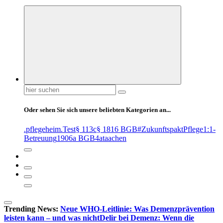
Suchen
nach:
Oder sehen Sie sich unsere beliebten Kategorien an...
.pflegeheim
.Test
§ 113c
§ 1816 BGB
#ZukunftspaktPflege
1:1-
Betreuung
1906a BGB
4at
aachen
Trending News:
Neue WHO-Leitlinie: Was Demenzprävention
leisten kann – und was nicht
Delir bei Demenz: Wenn die