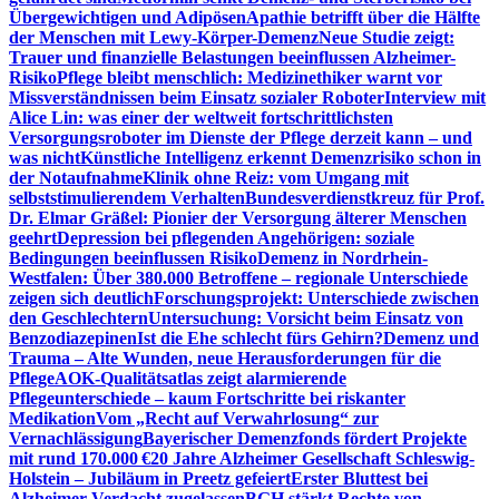
Übergewichtigen und Adipösen
Apathie betrifft über die Hälfte
der Menschen mit Lewy-Körper-Demenz
Neue Studie zeigt:
Trauer und finanzielle Belastungen beeinflussen Alzheimer-
Risiko
Pflege bleibt menschlich: Medizinethiker warnt vor
Missverständnissen beim Einsatz sozialer Roboter
Interview mit
Alice Lin: was einer der weltweit fortschrittlichsten
Versorgungsroboter im Dienste der Pflege derzeit kann – und
was nicht
Künstliche Intelligenz erkennt Demenzrisiko schon in
der Notaufnahme
Klinik ohne Reiz: vom Umgang mit
selbststimulierendem Verhalten
Bundesverdienstkreuz für Prof.
Dr. Elmar Gräßel: Pionier der Versorgung älterer Menschen
geehrt
Depression bei pflegenden Angehörigen: soziale
Bedingungen beeinflussen Risiko
Demenz in Nordrhein-
Westfalen: Über 380.000 Betroffene – regionale Unterschiede
zeigen sich deutlich
Forschungsprojekt: Unterschiede zwischen
den Geschlechtern
Untersuchung: Vorsicht beim Einsatz von
Benzodiazepinen
Ist die Ehe schlecht fürs Gehirn?
Demenz und
Trauma – Alte Wunden, neue Herausforderungen für die
Pflege
AOK-Qualitätsatlas zeigt alarmierende
Pflegeunterschiede – kaum Fortschritte bei riskanter
Medikation
Vom „Recht auf Verwahrlosung“ zur
Vernachlässigung
Bayerischer Demenzfonds fördert Projekte
mit rund 170.000 €
20 Jahre Alzheimer Gesellschaft Schleswig-
Holstein – Jubiläum in Preetz gefeiert
Erster Bluttest bei
Alzheimer-Verdacht zugelassen
BGH stärkt Rechte von