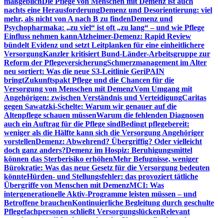
maßgeblich
Die Pflege von Menschen mit Demenz ist auch
nachts eine Herausforderung
Demenz und Desorientierung: viel
mehr, als nicht von A nach B zu finden
Demenz und
Psychopharmaka: „zu viel“ ist oft „zu lang“ – und wie Pflege
Einfluss nehmen kann
Alzheimer-Demenz: Rapid Review
bündelt Evidenz und setzt Leitplanken für eine einheitlichere
Versorgung
Kanzler kritisiert Bund-Länder-Arbeitsgruppe zur
Reform der Pflegeversicherung
Schmerzmanagement im Alter
neu sortiert: Was die neue S3-Leitlinie GeriPAIN
bringt
Zukunftspakt Pflege und die Chancen für die
Versorgung von Menschen mit Demenz
Vom Umgang mit
Angehörigen: zwischen Verständnis und Verteidigung
Caritas
gegen Sawatzki-Schelte: Warum wir genauer auf die
Altenpflege schauen müssen
Warum die fehlenden Diagnosen
auch ein Auftrag für die Pflege sind
Bedingt pflegebereit:
weniger als die Hälfte kann sich die Versorgung Angehöriger
vorstellen
Demenz: Abwehrend? Übergriffig? Oder vielleicht
doch ganz anders?
Demenz im Hospiz: Beruhigungsmittel
können das Sterberisiko erhöhen
Mehr Befugnisse, weniger
Bürokratie: Was das neue Gesetz für die Versorgung bedeuten
könnte
Hürden- und Stellungsfehler: das provoziert tätliche
Übergriffe von Menschen mit Demenz
MCI: Was
intergenerationelle Aktiv-Programme leisten müssen – und
Betroffene brauchen
Kontinuierliche Begleitung durch geschulte
Pflegefachpersonen schließt Versorgungslücken
Relevant