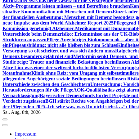
Bürokratie: Was das neue Gesetz für die Versorgung bedeuten k
Aktiv-Programme leisten müssen – und Betroffene brauchen
Kont
situative Kommunikation mit Menschen mit Demenz
Einzel- ode
der finanziellen Ausbeutung: Menschen mit Demenz besonders g
neue Impulse aus dem World Alzheimer Report 2025
Pflegegrad 
Kommission genehmigt Alzheimer-Medikament mit Donanemab
Unterschiede beim Demenzrisiko: Erkenntnisse aus der UK-Bio
Strukturen anpassen
Pflege Angehörige: Einkommen ok – aber üb
ein
Pflegeausbildung: nicht alle bleiben bis zum Schluss
Kindheits
Versorgung so oft scheitert und was sich ändern muss
Ratgeberbu
Demenz besonders gefährdet sind
Metformin senkt Demenz- und 
Studie zeigt: Trauer und finanzielle Belastungen beeinflussen Al
Alice Lin: was einer der weltweit fortschrittlichsten Versorgung
Notaufnahme
Klinik ohne Reiz: vom Umgang mit selbststimulier
pflegenden Angehörigen: soziale Bedingungen beeinflussen Risik
Unterschiede zwischen den Geschlechtern
Untersuchung: Vorsich
Herausforderungen für die Pflege
AOK-Qualitätsatlas zeigt alarm
Vernachlässigung
Bayerischer Demenzfonds fördert Projekte mit
Verdacht zugelassen
BGH stärkt Rechte von Angehörigen bei de
der Pflegenden 2025
„Ich sehe was, was Du nicht siehst….“: Ill
Sa.. Aug. 8th, 2026
Impressum