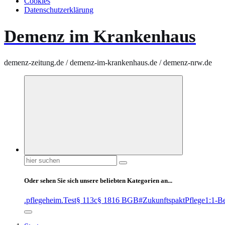
Cookies
Datenschutzerklärung
Demenz im Krankenhaus
demenz-zeitung.de / demenz-im-krankenhaus.de / demenz-nrw.de
Suchen
nach:
Oder sehen Sie sich unsere beliebten Kategorien an...
.pflegeheim
.Test
§ 113c
§ 1816 BGB
#ZukunftspaktPflege
1:1-B