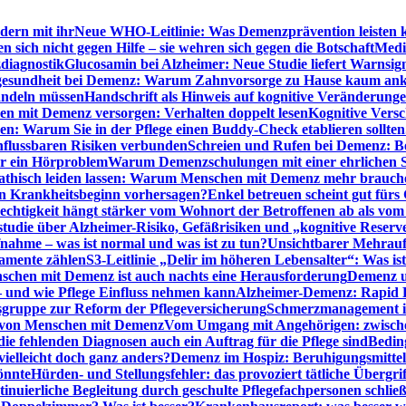
dern mit ihr
Neue WHO-Leitlinie: Was Demenzprävention leisten 
ich nicht gegen Hilfe – sie wehren sich gegen die Botschaft
Medi
diagnostik
Glucosamin bei Alzheimer: Neue Studie liefert Warnsig
esundheit bei Demenz: Warum Zahnvorsorge zu Hause kaum a
ndeln müssen
Handschrift als Hinweis auf kognitive Veränderung
n mit Demenz versorgen: Verhalten doppelt lesen
Kognitive Vers
en: Warum Sie in der Pflege einen Buddy-Check etablieren sollten
nflussbaren Risiken verbunden
Schreien und Rufen bei Demenz: Ber
ur ein Hörproblem
Warum Demenzschulungen mit einer ehrlichen S
thisch leiden lassen: Warum Menschen mit Demenz mehr brauche
en Krankheitsbeginn vorhersagen?
Enkel betreuen scheint gut fürs 
echtigkeit hängt stärker vom Wohnort der Betroffenen ab als vom
studie über Alzheimer-Risiko, Gefäßrisiken und „kognitive Reserv
ahme – was ist normal und was ist zu tun?
Unsichtbarer Mehrauf
kamente zählen
S3-Leitlinie „Delir im höheren Lebensalter“: Was is
nschen mit Demenz ist auch nachts eine Herausforderung
Demenz un
– und wie Pflege Einfluss nehmen kann
Alzheimer-Demenz: Rapid Re
sgruppe zur Reform der Pflegeversicherung
Schmerzmanagement im 
g von Menschen mit Demenz
Vom Umgang mit Angehörigen: zwische
e fehlenden Diagnosen auch ein Auftrag für die Pflege sind
Beding
elleicht doch ganz anders?
Demenz im Hospiz: Beruhigungsmittel
önnte
Hürden- und Stellungsfehler: das provoziert tätliche Überg
inuierliche Begleitung durch geschulte Pflegefachpersonen schli