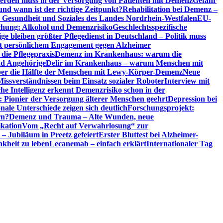
erden muss in der Versorgung von Patienten mit Demenz
Gefahr
d wann ist der richtige Zeitpunkt?
Rehabilitation bei Demenz –
t, Gesundheit und Soziales des Landes Nordrhein-Westfalen
EU-
chung: Alkohol und Demenzrisiko
Geschlechtsspezifische
ge bleiben größter Pflegedienst in Deutschland – Politik muss
it persönlichem Engagement gegen Alzheimer
ie Pflegepraxis
Demenz im Krankenhaus: warum die
nd Angehörige
Delir im Krankenhaus – warum Menschen mit
über die Hälfte der Menschen mit Lewy-Körper-Demenz
Neue
Missverständnissen beim Einsatz sozialer Roboter
Interview mit
che Intelligenz erkennt Demenzrisiko schon in der
: Pionier der Versorgung älterer Menschen geehrt
Depression bei
ale Unterschiede zeigen sich deutlich
Forschungsprojekt:
rn?
Demenz und Trauma – Alte Wunden, neue
ikation
Vom „Recht auf Verwahrlosung“ zur
 – Jubiläum in Preetz gefeiert
Erster Bluttest bei Alzheimer-
kheit zu leben
Lecanemab – einfach erklärt
Internationaler Tag