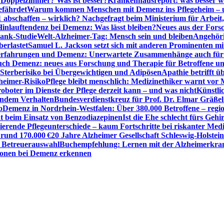
r Doppelzimmer? Was ist besser?
Krankenhausreport: was besser w
efährdet
Warum kommen Menschen mit Demenz ins Pflegeheim – un
1 abschaffen – wirklich? Nachgefragt beim Ministerium für Arbei
Hinlauftendenz bei Demenz: Was lässt bleiben?
Neues aus der Fors
bank-Studie
Welt-Alzheimer-Tag: Mensch sein und bleiben
Angehöri
erlastet
Samuel L. Jackson setzt sich mit anderen Prominenten m
erfahrungen und Demenz: Unerwartete Zusammenhänge auch für d
ch Demenz: neues aus Forschung und Therapie für Betroffene u
Sterberisiko bei Übergewichtigen und Adipösen
Apathie betrifft 
zheimer-Risiko
Pflege bleibt menschlich: Medizinethiker warnt vor 
sroboter im Dienste der Pflege derzeit kann – und was nicht
Künstli
endem Verhalten
Bundesverdienstkreuz für Prof. Dr. Elmar Gräßel
o
Demenz in Nordrhein-Westfalen: Über 380.000 Betroffene – region
t beim Einsatz von Benzodiazepinen
Ist die Ehe schlecht fürs Gehi
ierende Pflegeunterschiede – kaum Fortschritte bei riskanter Med
 rund 170.000 €
20 Jahre Alzheimer Gesellschaft Schleswig-Holstein
r Betreuerauswahl
Buchempfehlung: Lernen mit der Alzheimerkran
usionen bei Demenz erkennen