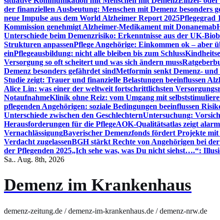
situative Kommunikation mit Menschen mit Demenz
Einzel- ode
der finanziellen Ausbeutung: Menschen mit Demenz besonders g
neue Impulse aus dem World Alzheimer Report 2025
Pflegegrad 
Kommission genehmigt Alzheimer-Medikament mit Donanemab
Unterschiede beim Demenzrisiko: Erkenntnisse aus der UK-Bio
Strukturen anpassen
Pflege Angehörige: Einkommen ok – aber üb
ein
Pflegeausbildung: nicht alle bleiben bis zum Schluss
Kindheits
Versorgung so oft scheitert und was sich ändern muss
Ratgeberbu
Demenz besonders gefährdet sind
Metformin senkt Demenz- und 
Studie zeigt: Trauer und finanzielle Belastungen beeinflussen Al
Alice Lin: was einer der weltweit fortschrittlichsten Versorgung
Notaufnahme
Klinik ohne Reiz: vom Umgang mit selbststimulier
pflegenden Angehörigen: soziale Bedingungen beeinflussen Risik
Unterschiede zwischen den Geschlechtern
Untersuchung: Vorsich
Herausforderungen für die Pflege
AOK-Qualitätsatlas zeigt alarm
Vernachlässigung
Bayerischer Demenzfonds fördert Projekte mit
Verdacht zugelassen
BGH stärkt Rechte von Angehörigen bei de
der Pflegenden 2025
„Ich sehe was, was Du nicht siehst….“: Ill
Sa.. Aug. 8th, 2026
Demenz im Krankenhaus
demenz-zeitung.de / demenz-im-krankenhaus.de / demenz-nrw.de