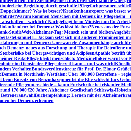
önnte
Hürden- und Stellungsfehler: das provoziert tätliche Überg
inuierliche Begleitung durch geschulte Pflegefachpersonen schli
r Doppelzimmer? Was ist besser?
Krankenhausreport: was besser w
efährdet
Warum kommen Menschen mit Demenz ins Pflegeheim – un
1 abschaffen – wirklich? Nachgefragt beim Ministerium für Arbei
Hinlauftendenz bei Demenz: Was lässt bleiben?
Neues aus der Fors
bank-Studie
Welt-Alzheimer-Tag: Mensch sein und bleiben
Angehöri
erlastet
Samuel L. Jackson setzt sich mit anderen Prominenten m
erfahrungen und Demenz: Unerwartete Zusammenhänge auch für d
ch Demenz: neues aus Forschung und Therapie für Betroffene u
Sterberisiko bei Übergewichtigen und Adipösen
Apathie betrifft 
zheimer-Risiko
Pflege bleibt menschlich: Medizinethiker warnt vor 
sroboter im Dienste der Pflege derzeit kann – und was nicht
Künstli
endem Verhalten
Bundesverdienstkreuz für Prof. Dr. Elmar Gräßel
o
Demenz in Nordrhein-Westfalen: Über 380.000 Betroffene – region
t beim Einsatz von Benzodiazepinen
Ist die Ehe schlecht fürs Gehi
ierende Pflegeunterschiede – kaum Fortschritte bei riskanter Med
 rund 170.000 €
20 Jahre Alzheimer Gesellschaft Schleswig-Holstein
r Betreuerauswahl
Buchempfehlung: Lernen mit der Alzheimerkran
usionen bei Demenz erkennen