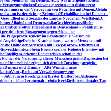
riffe von Menschen mit Demenz
MCI: Was intergenerationelle
eßt Versorgungslücken
Relevant sprechen statt diskutieren:
erden muss in der Versorgung von Patienten mit Demenz
Gefahr
d wann ist der richtige Zeitpunkt?
Rehabilitation bei Demenz –
t, Gesundheit und Soziales des Landes Nordrhein-Westfalen
EU-
chung: Alkohol und Demenzrisiko
Geschlechtsspezifische
ge bleiben größter Pflegedienst in Deutschland – Politik muss
it persönlichem Engagement gegen Alzheimer
ie Pflegepraxis
Demenz im Krankenhaus: warum die
nd Angehörige
Delir im Krankenhaus – warum Menschen mit
über die Hälfte der Menschen mit Lewy-Körper-Demenz
Neue
Missverständnissen beim Einsatz sozialer Roboter
Interview mit
che Intelligenz erkennt Demenzrisiko schon in der
: Pionier der Versorgung älterer Menschen geehrt
Depression bei
ale Unterschiede zeigen sich deutlich
Forschungsprojekt:
rn?
Demenz und Trauma – Alte Wunden, neue
ikation
Vom „Recht auf Verwahrlosung“ zur
 – Jubiläum in Preetz gefeiert
Erster Bluttest bei Alzheimer-
kheit zu leben
Lecanemab – einfach erklärt
Internationaler Tag