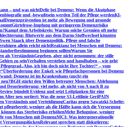
kann – und was nicht
Delir bei Demenz: Wenn die Akutphase
enbiografie und -bewußtsein werden Teil der Pflege werden
KI-
nal
Demenzprävention ist mehr als Bewegung und gesunde
nkommt
Gürtelrose-Impfung mit geringerem Demenzrisiko
en?
Kampf dem Arbeitskreis: Warum solche Gremien oft mehr
chlechterung: Blutwerte aus dem Darm-Stoffwechsel könnten
Swen Staack über Demenzpolitik, Pflege und falsche
uhigen allein reicht nicht
Reaktanz bei Menschen mit Demenz:
tandortbestimmung beginnen sollten
Warum Sie
n als Verständnis
Gegeben, aber nicht genommen: der stille
Gehirn zu sein
Verhalten verstehen und handhaben – wie geht
 Pflegegrad
„Also, ich bin doch nicht Ihre Tochter!“ – vom
e“
Überforderung der Enkel: wie Pflegefachpersonen bei Demenz
wand: Demenz ist im Krankenhaus (auch) ein
t neu?
BGH stärkt den Willen betreuter Menschen: Ablehnung
d Desorientierung: viel mehr, als nicht von A nach B zu
view bündelt Evidenz und setzt Leitplanken für eine
Alter neu sortiert: Was die neue S3-Leitlinie GeriPAIN
n Verständnis und Verteidigung
Caritas gegen Sawatzki-Schelte:
t pflegebereit: weniger als die Hälfte kann sich die Versorgung
 können das Sterberisiko erhöhen
Mehr Befugnisse, weniger
riffe von Menschen mit Demenz
MCI: Was intergenerationelle
eßt Versorgungslücken
Relevant sprechen statt diskutieren: