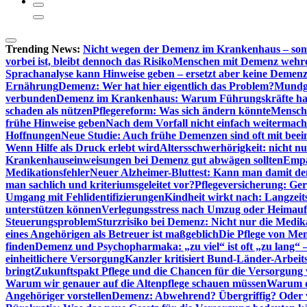
Trending News:
Nicht wegen der Demenz im Krankenhaus – son
vorbei ist, bleibt dennoch das Risiko
Menschen mit Demenz wehren s
Sprachanalyse kann Hinweise geben – ersetzt aber keine Demenz
Ernährung
Demenz: Wer hat hier eigentlich das Problem?
Mundg
verbunden
Demenz im Krankenhaus: Warum Führungskräfte ha
schaden als nützen
Pflegereform: Was sich ändern könnte
Mensche
frühe Hinweise geben
Nach dem Vorfall nicht einfach weitermach
Hoffnungen
Neue Studie: Auch frühe Demenzen sind oft mit beei
Wenn Hilfe als Druck erlebt wird
Altersschwerhörigkeit: nicht n
Krankenhauseinweisungen bei Demenz gut abwägen sollten
Empa
Medikationsfehler
Neuer Alzheimer-Bluttest: Kann man damit d
man sachlich und kriteriumsgeleitet vor?
Pflegeversicherung: Ger
Umgang mit Fehlidentifizierungen
Kindheit wirkt nach: Langzeit
unterstützen können
Verlegungsstress nach Umzug oder Heimaufn
Steuerungsproblem
Sturzrisiko bei Demenz: Nicht nur die Medi
eines Angehörigen als Betreuer ist maßgeblich
Die Pflege von Me
finden
Demenz und Psychopharmaka: „zu viel“ ist oft „zu lang“ 
einheitlichere Versorgung
Kanzler kritisiert Bund-Länder-Arbeit
bringt
Zukunftspakt Pflege und die Chancen für die Versorgun
Warum wir genauer auf die Altenpflege schauen müssen
Warum di
Angehöriger vorstellen
Demenz: Abwehrend? Übergriffig? Oder vi