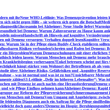
dern mit ihr
Neue WHO-Leitlinie: Was Demenzprävention leisten 
ich nicht gegen Hilfe – sie wehren sich gegen die Botschaft
Medi
diagnostik
Glucosamin bei Alzheimer: Neue Studie liefert Warnsig
esundheit bei Demenz: Warum Zahnvorsorge zu Hause kaum a
ndeln müssen
Handschrift als Hinweis auf kognitive Veränderung
n mit Demenz versorgen: Verhalten doppelt lesen
Kognitive Vers
en: Warum Sie in der Pflege einen Buddy-Check etablieren sollten
nflussbaren Risiken verbunden
Schreien und Rufen bei Demenz: Ber
ur ein Hörproblem
Warum Demenzschulungen mit einer ehrlichen S
thisch leiden lassen: Warum Menschen mit Demenz mehr brauche
en Krankheitsbeginn vorhersagen?
Enkel betreuen scheint gut fürs 
echtigkeit hängt stärker vom Wohnort der Betroffenen ab als vom
studie über Alzheimer-Risiko, Gefäßrisiken und „kognitive Reserv
ahme – was ist normal und was ist zu tun?
Unsichtbarer Mehrauf
kamente zählen
S3-Leitlinie „Delir im höheren Lebensalter“: Was is
nschen mit Demenz ist auch nachts eine Herausforderung
Demenz un
– und wie Pflege Einfluss nehmen kann
Alzheimer-Demenz: Rapid Re
sgruppe zur Reform der Pflegeversicherung
Schmerzmanagement im 
g von Menschen mit Demenz
Vom Umgang mit Angehörigen: zwische
e fehlenden Diagnosen auch ein Auftrag für die Pflege sind
Beding
elleicht doch ganz anders?
Demenz im Hospiz: Beruhigungsmittel