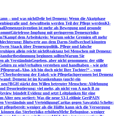
kann – und was nicht
Delir bei Demenz: Wenn die Akutphase
enbiografie und -bewußtsein werden Teil der Pflege werden
KI-
nal
Demenzprävention ist mehr als Bewegung und gesunde
nkommt
Gürtelrose-Impfung mit geringerem Demenzrisiko
en?
Kampf dem Arbeitskreis: Warum solche Gremien oft mehr
chlechterung: Blutwerte aus dem Darm-Stoffwechsel könnten
Swen Staack über Demenzpolitik, Pflege und falsche
uhigen allein reicht nicht
Reaktanz bei Menschen mit Demenz:
tandortbestimmung beginnen sollten
Warum Sie
n als Verständnis
Gegeben, aber nicht genommen: der stille
Gehirn zu sein
Verhalten verstehen und handhaben – wie geht
 Pflegegrad
„Also, ich bin doch nicht Ihre Tochter!“ – vom
e“
Überforderung der Enkel: wie Pflegefachpersonen bei Demenz
wand: Demenz ist im Krankenhaus (auch) ein
t neu?
BGH stärkt den Willen betreuter Menschen: Ablehnung
d Desorientierung: viel mehr, als nicht von A nach B zu
view bündelt Evidenz und setzt Leitplanken für eine
Alter neu sortiert: Was die neue S3-Leitlinie GeriPAIN
n Verständnis und Verteidigung
Caritas gegen Sawatzki-Schelte:
t pflegebereit: weniger als die Hälfte kann sich die Versorgung
 können das Sterberisiko erhöhen
Mehr Befugnisse, weniger