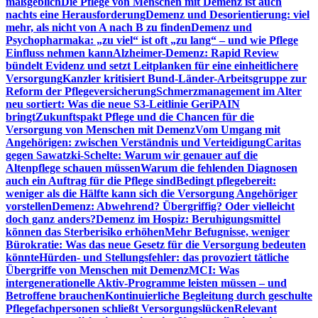
maßgeblich
Die Pflege von Menschen mit Demenz ist auch
nachts eine Herausforderung
Demenz und Desorientierung: viel
mehr, als nicht von A nach B zu finden
Demenz und
Psychopharmaka: „zu viel“ ist oft „zu lang“ – und wie Pflege
Einfluss nehmen kann
Alzheimer-Demenz: Rapid Review
bündelt Evidenz und setzt Leitplanken für eine einheitlichere
Versorgung
Kanzler kritisiert Bund-Länder-Arbeitsgruppe zur
Reform der Pflegeversicherung
Schmerzmanagement im Alter
neu sortiert: Was die neue S3-Leitlinie GeriPAIN
bringt
Zukunftspakt Pflege und die Chancen für die
Versorgung von Menschen mit Demenz
Vom Umgang mit
Angehörigen: zwischen Verständnis und Verteidigung
Caritas
gegen Sawatzki-Schelte: Warum wir genauer auf die
Altenpflege schauen müssen
Warum die fehlenden Diagnosen
auch ein Auftrag für die Pflege sind
Bedingt pflegebereit:
weniger als die Hälfte kann sich die Versorgung Angehöriger
vorstellen
Demenz: Abwehrend? Übergriffig? Oder vielleicht
doch ganz anders?
Demenz im Hospiz: Beruhigungsmittel
können das Sterberisiko erhöhen
Mehr Befugnisse, weniger
Bürokratie: Was das neue Gesetz für die Versorgung bedeuten
könnte
Hürden- und Stellungsfehler: das provoziert tätliche
Übergriffe von Menschen mit Demenz
MCI: Was
intergenerationelle Aktiv-Programme leisten müssen – und
Betroffene brauchen
Kontinuierliche Begleitung durch geschulte
Pflegefachpersonen schließt Versorgungslücken
Relevant