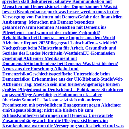
sprechen statt diskutieren: situative Kommunikation mit
Menschen mit Demenz
Einzel- oder Doppelzimmer? Was ist
besser?
Krankenhausreport: was besser werden muss in der
Versorgung von Patienten mit Demenz
Gefahr der finanziellen
Ausbeutung: Menschen mit Demenz besonders
gefährdet
Warum kommen Menschen mit Demenz ins
Pflegeheim – und wann ist der richtige Zeitpunkt?
Rehabilitation bei Demenz – neue Impulse aus dem World
Alzheimer Report 2025
Pflegegrad 1 abschaffen – wirklich?
Nachgefragt beim Ministerium für Arbeit, Gesundheit und
Soziales des Landes Nordrhein-Westfalen
EU-Kommission
genehmigt Alzheimer-Medikament mit
Donanemab
Hinlauftendenz bei Demenz: Was lässt bleiben?
Neues aus der Forschung: Alkohol und
Demenzrisiko
Geschlechtsspezifische Unterschiede beim
Demenzrisiko: Erkenntnisse aus der UK-Biobank-Studie
Welt-
Alzheimer-Tag: Mensch sein und bleiben
Angehörige bleiben
größter Pflegedienst in Deutschland – Politik muss Strukturen
anpassen
Pflege Angehörige: Einkommen ok – aber
überlastet
Samuel L. Jackson setzt sich mit anderen
Prominenten mit persönlichem Engagement gegen Alzheimer
ein
Pflegeausbildung: nicht alle bleiben bis zum
Schluss
Kindheitserfahrungen und Demenz: Unerwartete
Zusammenhänge auch für die Pflegepraxis
Demenz im
Krankenhaus: warum die Versorgung so oft scheitert und was