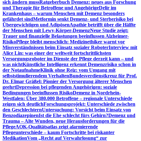
sich ändern muss
Ratgeberbuch Demenz: neues aus Forschung
und Therapie für Betroffene und Angehörige
Delir im
Krankenhaus – warum Menschen mit Demenz besonders
gefährdet sind
Metformin senkt Demenz- und Sterberisiko bei
Übergewichtigen und Adipösen
Apathie betrifft über die Hälfte
der Menschen mit Lewy-Körper-Demenz
Neue Studie zeigt:
Trauer und finanzielle Belastungen beeinflussen Alzheimer-
Risiko
Pflege bleibt menschlich: Medizinethiker warnt vor
Missverständnissen beim Einsatz sozialer Roboter
Interview mit
Alice Lin: was einer der weltweit fortschrittlichsten
Versorgungsroboter im Dienste der Pflege derzeit kann – und
was nicht
Künstliche Intelligenz erkennt Demenzrisiko schon in
der Notaufnahme
Klinik ohne Reiz: vom Umgang mit
selbststimulierendem Verhalten
Bundesverdienstkreuz für Prof.
Dr. Elmar Gräßel: Pionier der Versorgung älterer Menschen
geehrt
Depression bei pflegenden Angehörigen: soziale
Bedingungen beeinflussen Risiko
Demenz in Nordrhein-
Westfalen: Über 380.000 Betroffene – regionale Unterschiede
zeigen sich deutlich
Forschungsprojekt: Unterschiede zwischen
den Geschlechtern
Untersuchung: Vorsicht beim Einsatz von
Benzodiazepinen
Ist die Ehe schlecht fürs Gehirn?
Demenz und
Trauma – Alte Wunden, neue Herausforderungen für die
Pflege
AOK-Qualitätsatlas zeigt alarmierende
Pflegeunterschiede – kaum Fortschritte bei riskanter
Medikation
Vom „Recht auf Verwahrlosung“ zur