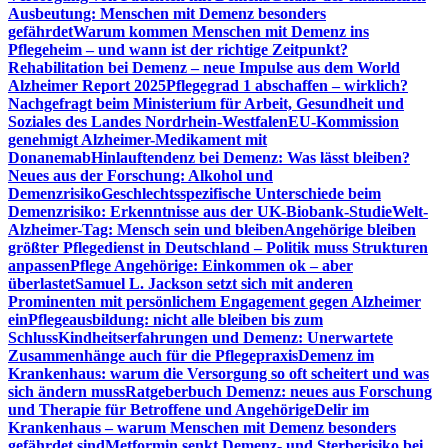
Ausbeutung: Menschen mit Demenz besonders
gefährdet
Warum kommen Menschen mit Demenz ins
Pflegeheim – und wann ist der richtige Zeitpunkt?
Rehabilitation bei Demenz – neue Impulse aus dem World
Alzheimer Report 2025
Pflegegrad 1 abschaffen – wirklich?
Nachgefragt beim Ministerium für Arbeit, Gesundheit und
Soziales des Landes Nordrhein-Westfalen
EU-Kommission
genehmigt Alzheimer-Medikament mit
Donanemab
Hinlauftendenz bei Demenz: Was lässt bleiben?
Neues aus der Forschung: Alkohol und
Demenzrisiko
Geschlechtsspezifische Unterschiede beim
Demenzrisiko: Erkenntnisse aus der UK-Biobank-Studie
Welt-
Alzheimer-Tag: Mensch sein und bleiben
Angehörige bleiben
größter Pflegedienst in Deutschland – Politik muss Strukturen
anpassen
Pflege Angehörige: Einkommen ok – aber
überlastet
Samuel L. Jackson setzt sich mit anderen
Prominenten mit persönlichem Engagement gegen Alzheimer
ein
Pflegeausbildung: nicht alle bleiben bis zum
Schluss
Kindheitserfahrungen und Demenz: Unerwartete
Zusammenhänge auch für die Pflegepraxis
Demenz im
Krankenhaus: warum die Versorgung so oft scheitert und was
sich ändern muss
Ratgeberbuch Demenz: neues aus Forschung
und Therapie für Betroffene und Angehörige
Delir im
Krankenhaus – warum Menschen mit Demenz besonders
gefährdet sind
Metformin senkt Demenz- und Sterberisiko bei