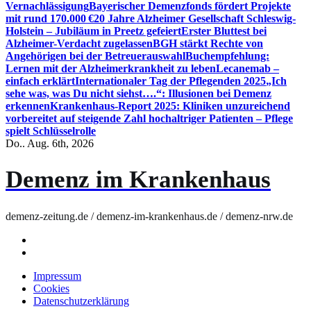
Vernachlässigung
Bayerischer Demenzfonds fördert Projekte
mit rund 170.000 €
20 Jahre Alzheimer Gesellschaft Schleswig-
Holstein – Jubiläum in Preetz gefeiert
Erster Bluttest bei
Alzheimer-Verdacht zugelassen
BGH stärkt Rechte von
Angehörigen bei der Betreuerauswahl
Buchempfehlung:
Lernen mit der Alzheimerkrankheit zu leben
Lecanemab –
einfach erklärt
Internationaler Tag der Pflegenden 2025
„Ich
sehe was, was Du nicht siehst….“: Illusionen bei Demenz
erkennen
Krankenhaus-Report 2025: Kliniken unzureichend
vorbereitet auf steigende Zahl hochaltriger Patienten – Pflege
spielt Schlüsselrolle
Do.. Aug. 6th, 2026
Demenz im Krankenhaus
demenz-zeitung.de / demenz-im-krankenhaus.de / demenz-nrw.de
Impressum
Cookies
Datenschutzerklärung