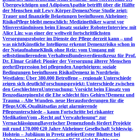
Übergewichtigen und Adipösen
Apathie betrifft über die Hälfte
der Menschen mit Lewy-Körper-Demenz
Neue Studie zeigt:
Trauer und finanzielle Belastungen beeinflussen Alzheimer-
Risiko
Pflege bleibt menschlich: Medizinethiker warnt vor
Missverständnissen beim Einsatz sozialer Roboter
Interview mit
Alice Lin: was einer der weltweit fortschrittlichsten
Versorgungsroboter im Dienste der Pflege derzeit kann – und
was nicht
Künstliche Intelligenz erkennt Demenzrisiko schon in
der Notaufnahme
Klinik ohne Reiz: vom Umgang mit
selbststimulierendem Verhalten
Bundesverdienstkreuz für Prof.
Dr. Elmar Gräßel: Pionier der Versorgung älterer Menschen
geehrt
Depression bei pflegenden Angehörigen: soziale
Bedingungen beeinflussen Risiko
Demenz in Nordrhein-
Westfalen: Über 380.000 Betroffene – regionale Unterschiede
zeigen sich deutlich
Forschungsprojekt: Unterschiede zwischen
den Geschlechtern
Untersuchung: Vorsicht beim Einsatz von
Benzodiazepinen
Ist die Ehe schlecht fürs Gehirn?
Demenz und
Trauma – Alte Wunden, neue Herausforderungen für die
Pflege
AOK-Qualitätsatlas zeigt alarmierende
Pflegeunterschiede – kaum Fortschritte bei riskanter
Medikation
Vom „Recht auf Verwahrlosung“ zur
Vernachlässigung
Bayerischer Demenzfonds fördert Projekte
mit rund 170.000 €
20 Jahre Alzheimer Gesellschaft Schleswig-
Holstein – Jubiläum in Preetz gefeiert
Erster Bluttest bei
Alzheimer-Verdacht zugelassen
BGH stärkt Rechte von