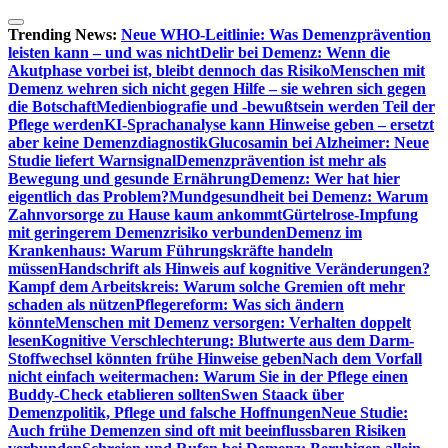
Zum
Inhalt
Trending News:
Neue WHO-Leitlinie: Was Demenzprävention
springen
leisten kann – und was nicht
Delir bei Demenz: Wenn die
Akutphase vorbei ist, bleibt dennoch das Risiko
Menschen mit
Demenz wehren sich nicht gegen Hilfe – sie wehren sich gegen
die Botschaft
Medienbiografie und -bewußtsein werden Teil der
Pflege werden
KI-Sprachanalyse kann Hinweise geben – ersetzt
aber keine Demenzdiagnostik
Glucosamin bei Alzheimer: Neue
Studie liefert Warnsignal
Demenzprävention ist mehr als
Bewegung und gesunde Ernährung
Demenz: Wer hat hier
eigentlich das Problem?
Mundgesundheit bei Demenz: Warum
Zahnvorsorge zu Hause kaum ankommt
Gürtelrose-Impfung
mit geringerem Demenzrisiko verbunden
Demenz im
Krankenhaus: Warum Führungskräfte handeln
müssen
Handschrift als Hinweis auf kognitive Veränderungen?
Kampf dem Arbeitskreis: Warum solche Gremien oft mehr
schaden als nützen
Pflegereform: Was sich ändern
könnte
Menschen mit Demenz versorgen: Verhalten doppelt
lesen
Kognitive Verschlechterung: Blutwerte aus dem Darm-
Stoffwechsel könnten frühe Hinweise geben
Nach dem Vorfall
nicht einfach weitermachen: Warum Sie in der Pflege einen
Buddy-Check etablieren sollten
Swen Staack über
Demenzpolitik, Pflege und falsche Hoffnungen
Neue Studie:
Auch frühe Demenzen sind oft mit beeinflussbaren Risiken