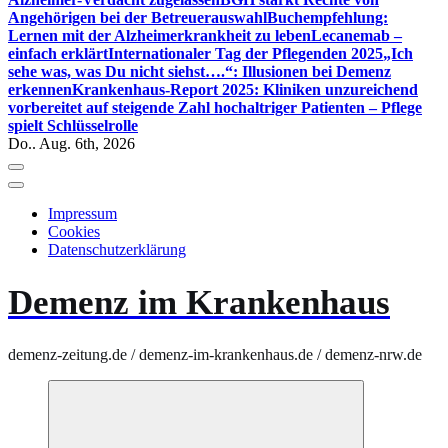
Angehörigen bei der Betreuerauswahl
Buchempfehlung:
Lernen mit der Alzheimerkrankheit zu leben
Lecanemab –
einfach erklärt
Internationaler Tag der Pflegenden 2025
„Ich
sehe was, was Du nicht siehst….“: Illusionen bei Demenz
erkennen
Krankenhaus-Report 2025: Kliniken unzureichend
vorbereitet auf steigende Zahl hochaltriger Patienten – Pflege
spielt Schlüsselrolle
Do.. Aug. 6th, 2026
Impressum
Cookies
Datenschutzerklärung
Demenz im Krankenhaus
demenz-zeitung.de / demenz-im-krankenhaus.de / demenz-nrw.de