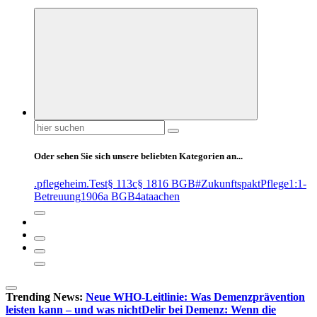
Suchen
nach:
Oder sehen Sie sich unsere beliebten Kategorien an...
.pflegeheim
.Test
§ 113c
§ 1816 BGB
#ZukunftspaktPflege
1:1-
Betreuung
1906a BGB
4at
aachen
Trending News:
Neue WHO-Leitlinie: Was Demenzprävention
leisten kann – und was nicht
Delir bei Demenz: Wenn die