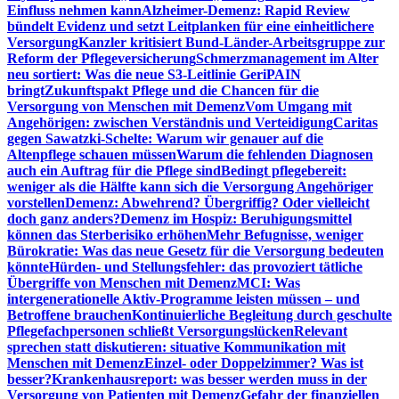
Einfluss nehmen kann
Alzheimer-Demenz: Rapid Review
bündelt Evidenz und setzt Leitplanken für eine einheitlichere
Versorgung
Kanzler kritisiert Bund-Länder-Arbeitsgruppe zur
Reform der Pflegeversicherung
Schmerzmanagement im Alter
neu sortiert: Was die neue S3-Leitlinie GeriPAIN
bringt
Zukunftspakt Pflege und die Chancen für die
Versorgung von Menschen mit Demenz
Vom Umgang mit
Angehörigen: zwischen Verständnis und Verteidigung
Caritas
gegen Sawatzki-Schelte: Warum wir genauer auf die
Altenpflege schauen müssen
Warum die fehlenden Diagnosen
auch ein Auftrag für die Pflege sind
Bedingt pflegebereit:
weniger als die Hälfte kann sich die Versorgung Angehöriger
vorstellen
Demenz: Abwehrend? Übergriffig? Oder vielleicht
doch ganz anders?
Demenz im Hospiz: Beruhigungsmittel
können das Sterberisiko erhöhen
Mehr Befugnisse, weniger
Bürokratie: Was das neue Gesetz für die Versorgung bedeuten
könnte
Hürden- und Stellungsfehler: das provoziert tätliche
Übergriffe von Menschen mit Demenz
MCI: Was
intergenerationelle Aktiv-Programme leisten müssen – und
Betroffene brauchen
Kontinuierliche Begleitung durch geschulte
Pflegefachpersonen schließt Versorgungslücken
Relevant
sprechen statt diskutieren: situative Kommunikation mit
Menschen mit Demenz
Einzel- oder Doppelzimmer? Was ist
besser?
Krankenhausreport: was besser werden muss in der
Versorgung von Patienten mit Demenz
Gefahr der finanziellen