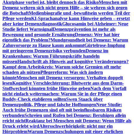
Akutphase vorbei ist, bleibt dennoch das Risiko
Menschen mit
Demenz wehren sich nicht gegen Hilfe – sie wehren sich gegen
die Botschaft
Medienbiografie und -bewußtsein werden Teil der
Pflege werden
KI-Sprachanalyse kann Hinweise geben – ersetzt
aber keine Demenzdiagnostik
Glucosamin bei Alzheimer: Neue
Studie liefert Warnsignal
Demenzprävention ist mehr als
Bewegung und gesunde Ernährung
Demenz: Wer hat hier
eigentlich das Problem?
Mundgesundheit bei Demenz: Warum
Zahnvorsorge zu Hause kaum ankommt
Gürtelrose-Impfung
mit geringerem Demenzrisiko verbunden
Demenz im
Krankenhaus: Warum Führungskräfte handeln
müssen
Handschrift als Hinweis auf kognitive Veränderungen?
Kampf dem Arbeitskreis: Warum solche Gremien oft mehr
schaden als nützen
Pflegereform: Was sich ändern
könnte
Menschen mit Demenz versorgen: Verhalten doppelt
lesen
Kognitive Verschlechterung: Blutwerte aus dem Darm-
Stoffwechsel könnten frühe Hinweise geben
Nach dem Vorfall
nicht einfach weitermachen: Warum Sie in der Pflege einen
Buddy-Check etablieren sollten
Swen Staack über
Demenzpolitik, Pflege und falsche Hoffnungen
Neue Studie:
Auch frühe Demenzen sind oft mit beeinflussbaren Risiken
verbunden
Schreien und Rufen bei Demenz: Beruhigen allein
reicht nicht
Reaktanz bei Menschen mit Demenz: Wenn Hilfe als
Druck erlebt wird
Altersschwerhörigkeit: nicht nur ein
Hörproblem
Warum Demenzschulungen mit einer ehrlichen