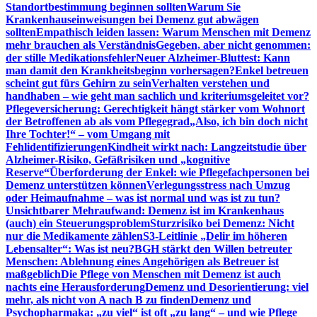
Standortbestimmung beginnen sollten
Warum Sie
Krankenhauseinweisungen bei Demenz gut abwägen
sollten
Empathisch leiden lassen: Warum Menschen mit Demenz
mehr brauchen als Verständnis
Gegeben, aber nicht genommen:
der stille Medikationsfehler
Neuer Alzheimer-Bluttest: Kann
man damit den Krankheitsbeginn vorhersagen?
Enkel betreuen
scheint gut fürs Gehirn zu sein
Verhalten verstehen und
handhaben – wie geht man sachlich und kriteriumsgeleitet vor?
Pflegeversicherung: Gerechtigkeit hängt stärker vom Wohnort
der Betroffenen ab als vom Pflegegrad
„Also, ich bin doch nicht
Ihre Tochter!“ – vom Umgang mit
Fehlidentifizierungen
Kindheit wirkt nach: Langzeitstudie über
Alzheimer-Risiko, Gefäßrisiken und „kognitive
Reserve“
Überforderung der Enkel: wie Pflegefachpersonen bei
Demenz unterstützen können
Verlegungsstress nach Umzug
oder Heimaufnahme – was ist normal und was ist zu tun?
Unsichtbarer Mehraufwand: Demenz ist im Krankenhaus
(auch) ein Steuerungsproblem
Sturzrisiko bei Demenz: Nicht
nur die Medikamente zählen
S3-Leitlinie „Delir im höheren
Lebensalter“: Was ist neu?
BGH stärkt den Willen betreuter
Menschen: Ablehnung eines Angehörigen als Betreuer ist
maßgeblich
Die Pflege von Menschen mit Demenz ist auch
nachts eine Herausforderung
Demenz und Desorientierung: viel
mehr, als nicht von A nach B zu finden
Demenz und
Psychopharmaka: „zu viel“ ist oft „zu lang“ – und wie Pflege