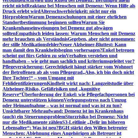
verbunden
Schreien und Rufen bei Demenz: Beruhigen allein
reicht nicht
Reaktanz bei Menschen mit Demenz: Wenn Hilfe als
Druck erlebt wird
Altersschwerhörigkeit: nicht nur ein
Hörproblem
Warum Demenzschulungen mit einer ehrlichen
Standortbestimmung beginnen sollten
Warum Sie
Krankenhauseinweisungen bei Demenz gut abwägen
sollten
Empathisch leiden lassen: Warum Menschen mit Demenz
mehr brauchen als Verständnis
Gegeben, aber nicht genommen:
der stille Medikationsfehler
Neuer Alzheimer-Bluttest: Kann
man damit den Krankheitsbeginn vorhersagen?
Enkel betreuen
scheint gut fürs Gehirn zu sein
Verhalten verstehen und
handhaben – wie geht man sachlich und kriteriumsgeleitet vor?
Pflegeversicherung: Gerechtigkeit hängt stärker vom Wohnort
der Betroffenen ab als vom Pflegegrad
„Also, ich bin doch nicht
Ihre Tochter!“ – vom Umgang mit
Fehlidentifizierungen
Kindheit wirkt nach: Langzeitstudie über
Alzheimer-Risiko, Gefäßrisiken und „kognitive
Reserve“
Überforderung der Enkel: wie Pflegefachpersonen bei
Demenz unterstützen können
Verlegungsstress nach Umzug
oder Heimaufnahme – was ist normal und was ist zu tun?
Unsichtbarer Mehraufwand: Demenz ist im Krankenhaus
(auch) ein Steuerungsproblem
Sturzrisiko bei Demenz: Nicht
nur die Medikamente zählen
S3-Leitlinie „Delir im höheren
Lebensalter“: Was ist neu?
BGH stärkt den Willen betreuter
Menschen: Ablehnung eines Angehörigen als Betreuer ist