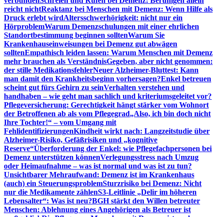
verbunden
Schreien und Rufen bei Demenz: Beruhigen allein
reicht nicht
Reaktanz bei Menschen mit Demenz: Wenn Hilfe als
Druck erlebt wird
Altersschwerhörigkeit: nicht nur ein
Hörproblem
Warum Demenzschulungen mit einer ehrlichen
Standortbestimmung beginnen sollten
Warum Sie
Krankenhauseinweisungen bei Demenz gut abwägen
sollten
Empathisch leiden lassen: Warum Menschen mit Demenz
mehr brauchen als Verständnis
Gegeben, aber nicht genommen:
der stille Medikationsfehler
Neuer Alzheimer-Bluttest: Kann
man damit den Krankheitsbeginn vorhersagen?
Enkel betreuen
scheint gut fürs Gehirn zu sein
Verhalten verstehen und
handhaben – wie geht man sachlich und kriteriumsgeleitet vor?
Pflegeversicherung: Gerechtigkeit hängt stärker vom Wohnort
der Betroffenen ab als vom Pflegegrad
„Also, ich bin doch nicht
Ihre Tochter!“ – vom Umgang mit
Fehlidentifizierungen
Kindheit wirkt nach: Langzeitstudie über
Alzheimer-Risiko, Gefäßrisiken und „kognitive
Reserve“
Überforderung der Enkel: wie Pflegefachpersonen bei
Demenz unterstützen können
Verlegungsstress nach Umzug
oder Heimaufnahme – was ist normal und was ist zu tun?
Unsichtbarer Mehraufwand: Demenz ist im Krankenhaus
(auch) ein Steuerungsproblem
Sturzrisiko bei Demenz: Nicht
nur die Medikamente zählen
S3-Leitlinie „Delir im höheren
Lebensalter“: Was ist neu?
BGH stärkt den Willen betreuter
Menschen: Ablehnung eines Angehörigen als Betreuer ist