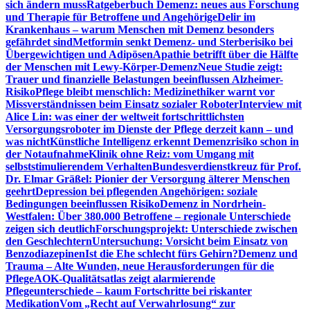
sich ändern muss
Ratgeberbuch Demenz: neues aus Forschung
und Therapie für Betroffene und Angehörige
Delir im
Krankenhaus – warum Menschen mit Demenz besonders
gefährdet sind
Metformin senkt Demenz- und Sterberisiko bei
Übergewichtigen und Adipösen
Apathie betrifft über die Hälfte
der Menschen mit Lewy-Körper-Demenz
Neue Studie zeigt:
Trauer und finanzielle Belastungen beeinflussen Alzheimer-
Risiko
Pflege bleibt menschlich: Medizinethiker warnt vor
Missverständnissen beim Einsatz sozialer Roboter
Interview mit
Alice Lin: was einer der weltweit fortschrittlichsten
Versorgungsroboter im Dienste der Pflege derzeit kann – und
was nicht
Künstliche Intelligenz erkennt Demenzrisiko schon in
der Notaufnahme
Klinik ohne Reiz: vom Umgang mit
selbststimulierendem Verhalten
Bundesverdienstkreuz für Prof.
Dr. Elmar Gräßel: Pionier der Versorgung älterer Menschen
geehrt
Depression bei pflegenden Angehörigen: soziale
Bedingungen beeinflussen Risiko
Demenz in Nordrhein-
Westfalen: Über 380.000 Betroffene – regionale Unterschiede
zeigen sich deutlich
Forschungsprojekt: Unterschiede zwischen
den Geschlechtern
Untersuchung: Vorsicht beim Einsatz von
Benzodiazepinen
Ist die Ehe schlecht fürs Gehirn?
Demenz und
Trauma – Alte Wunden, neue Herausforderungen für die
Pflege
AOK-Qualitätsatlas zeigt alarmierende
Pflegeunterschiede – kaum Fortschritte bei riskanter
Medikation
Vom „Recht auf Verwahrlosung“ zur