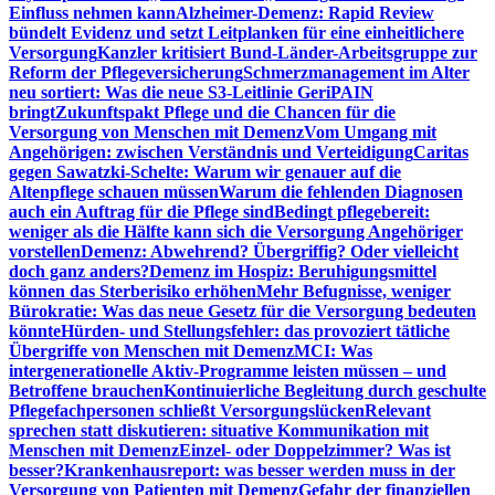
Einfluss nehmen kann
Alzheimer-Demenz: Rapid Review
bündelt Evidenz und setzt Leitplanken für eine einheitlichere
Versorgung
Kanzler kritisiert Bund-Länder-Arbeitsgruppe zur
Reform der Pflegeversicherung
Schmerzmanagement im Alter
neu sortiert: Was die neue S3-Leitlinie GeriPAIN
bringt
Zukunftspakt Pflege und die Chancen für die
Versorgung von Menschen mit Demenz
Vom Umgang mit
Angehörigen: zwischen Verständnis und Verteidigung
Caritas
gegen Sawatzki-Schelte: Warum wir genauer auf die
Altenpflege schauen müssen
Warum die fehlenden Diagnosen
auch ein Auftrag für die Pflege sind
Bedingt pflegebereit:
weniger als die Hälfte kann sich die Versorgung Angehöriger
vorstellen
Demenz: Abwehrend? Übergriffig? Oder vielleicht
doch ganz anders?
Demenz im Hospiz: Beruhigungsmittel
können das Sterberisiko erhöhen
Mehr Befugnisse, weniger
Bürokratie: Was das neue Gesetz für die Versorgung bedeuten
könnte
Hürden- und Stellungsfehler: das provoziert tätliche
Übergriffe von Menschen mit Demenz
MCI: Was
intergenerationelle Aktiv-Programme leisten müssen – und
Betroffene brauchen
Kontinuierliche Begleitung durch geschulte
Pflegefachpersonen schließt Versorgungslücken
Relevant
sprechen statt diskutieren: situative Kommunikation mit
Menschen mit Demenz
Einzel- oder Doppelzimmer? Was ist
besser?
Krankenhausreport: was besser werden muss in der
Versorgung von Patienten mit Demenz
Gefahr der finanziellen