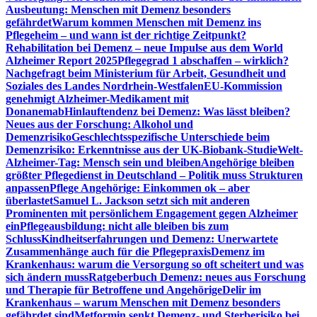
Ausbeutung: Menschen mit Demenz besonders
gefährdet
Warum kommen Menschen mit Demenz ins
Pflegeheim – und wann ist der richtige Zeitpunkt?
Rehabilitation bei Demenz – neue Impulse aus dem World
Alzheimer Report 2025
Pflegegrad 1 abschaffen – wirklich?
Nachgefragt beim Ministerium für Arbeit, Gesundheit und
Soziales des Landes Nordrhein-Westfalen
EU-Kommission
genehmigt Alzheimer-Medikament mit
Donanemab
Hinlauftendenz bei Demenz: Was lässt bleiben?
Neues aus der Forschung: Alkohol und
Demenzrisiko
Geschlechtsspezifische Unterschiede beim
Demenzrisiko: Erkenntnisse aus der UK-Biobank-Studie
Welt-
Alzheimer-Tag: Mensch sein und bleiben
Angehörige bleiben
größter Pflegedienst in Deutschland – Politik muss Strukturen
anpassen
Pflege Angehörige: Einkommen ok – aber
überlastet
Samuel L. Jackson setzt sich mit anderen
Prominenten mit persönlichem Engagement gegen Alzheimer
ein
Pflegeausbildung: nicht alle bleiben bis zum
Schluss
Kindheitserfahrungen und Demenz: Unerwartete
Zusammenhänge auch für die Pflegepraxis
Demenz im
Krankenhaus: warum die Versorgung so oft scheitert und was
sich ändern muss
Ratgeberbuch Demenz: neues aus Forschung
und Therapie für Betroffene und Angehörige
Delir im
Krankenhaus – warum Menschen mit Demenz besonders
gefährdet sind
Metformin senkt Demenz- und Sterberisiko bei