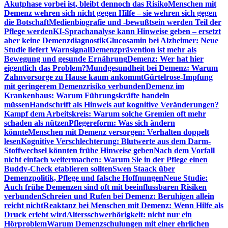
Akutphase vorbei ist, bleibt dennoch das Risiko
Menschen mit
Demenz wehren sich nicht gegen Hilfe – sie wehren sich gegen
die Botschaft
Medienbiografie und -bewußtsein werden Teil der
Pflege werden
KI-Sprachanalyse kann Hinweise geben – ersetzt
aber keine Demenzdiagnostik
Glucosamin bei Alzheimer: Neue
Studie liefert Warnsignal
Demenzprävention ist mehr als
Bewegung und gesunde Ernährung
Demenz: Wer hat hier
eigentlich das Problem?
Mundgesundheit bei Demenz: Warum
Zahnvorsorge zu Hause kaum ankommt
Gürtelrose-Impfung
mit geringerem Demenzrisiko verbunden
Demenz im
Krankenhaus: Warum Führungskräfte handeln
müssen
Handschrift als Hinweis auf kognitive Veränderungen?
Kampf dem Arbeitskreis: Warum solche Gremien oft mehr
schaden als nützen
Pflegereform: Was sich ändern
könnte
Menschen mit Demenz versorgen: Verhalten doppelt
lesen
Kognitive Verschlechterung: Blutwerte aus dem Darm-
Stoffwechsel könnten frühe Hinweise geben
Nach dem Vorfall
nicht einfach weitermachen: Warum Sie in der Pflege einen
Buddy-Check etablieren sollten
Swen Staack über
Demenzpolitik, Pflege und falsche Hoffnungen
Neue Studie:
Auch frühe Demenzen sind oft mit beeinflussbaren Risiken
verbunden
Schreien und Rufen bei Demenz: Beruhigen allein
reicht nicht
Reaktanz bei Menschen mit Demenz: Wenn Hilfe als
Druck erlebt wird
Altersschwerhörigkeit: nicht nur ein
Hörproblem
Warum Demenzschulungen mit einer ehrlichen