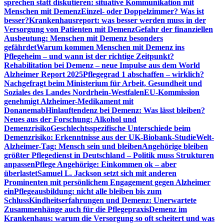
sprechen statt diskutieren: situative Kommunikation mit
Menschen mit Demenz
Einzel- oder Doppelzimmer? Was ist
besser?
Krankenhausreport: was besser werden muss in der
Versorgung von Patienten mit Demenz
Gefahr der finanziellen
Ausbeutung: Menschen mit Demenz besonders
gefährdet
Warum kommen Menschen mit Demenz ins
Pflegeheim – und wann ist der richtige Zeitpunkt?
Rehabilitation bei Demenz – neue Impulse aus dem World
Alzheimer Report 2025
Pflegegrad 1 abschaffen – wirklich?
Nachgefragt beim Ministerium für Arbeit, Gesundheit und
Soziales des Landes Nordrhein-Westfalen
EU-Kommission
genehmigt Alzheimer-Medikament mit
Donanemab
Hinlauftendenz bei Demenz: Was lässt bleiben?
Neues aus der Forschung: Alkohol und
Demenzrisiko
Geschlechtsspezifische Unterschiede beim
Demenzrisiko: Erkenntnisse aus der UK-Biobank-Studie
Welt-
Alzheimer-Tag: Mensch sein und bleiben
Angehörige bleiben
größter Pflegedienst in Deutschland – Politik muss Strukturen
anpassen
Pflege Angehörige: Einkommen ok – aber
überlastet
Samuel L. Jackson setzt sich mit anderen
Prominenten mit persönlichem Engagement gegen Alzheimer
ein
Pflegeausbildung: nicht alle bleiben bis zum
Schluss
Kindheitserfahrungen und Demenz: Unerwartete
Zusammenhänge auch für die Pflegepraxis
Demenz im
Krankenhaus: warum die Versorgung so oft scheitert und was