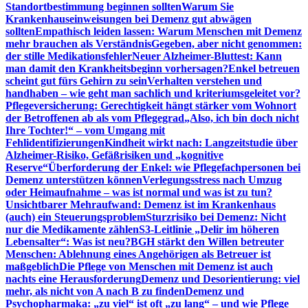
Standortbestimmung beginnen sollten
Warum Sie
Krankenhauseinweisungen bei Demenz gut abwägen
sollten
Empathisch leiden lassen: Warum Menschen mit Demenz
mehr brauchen als Verständnis
Gegeben, aber nicht genommen:
der stille Medikationsfehler
Neuer Alzheimer-Bluttest: Kann
man damit den Krankheitsbeginn vorhersagen?
Enkel betreuen
scheint gut fürs Gehirn zu sein
Verhalten verstehen und
handhaben – wie geht man sachlich und kriteriumsgeleitet vor?
Pflegeversicherung: Gerechtigkeit hängt stärker vom Wohnort
der Betroffenen ab als vom Pflegegrad
„Also, ich bin doch nicht
Ihre Tochter!“ – vom Umgang mit
Fehlidentifizierungen
Kindheit wirkt nach: Langzeitstudie über
Alzheimer-Risiko, Gefäßrisiken und „kognitive
Reserve“
Überforderung der Enkel: wie Pflegefachpersonen bei
Demenz unterstützen können
Verlegungsstress nach Umzug
oder Heimaufnahme – was ist normal und was ist zu tun?
Unsichtbarer Mehraufwand: Demenz ist im Krankenhaus
(auch) ein Steuerungsproblem
Sturzrisiko bei Demenz: Nicht
nur die Medikamente zählen
S3-Leitlinie „Delir im höheren
Lebensalter“: Was ist neu?
BGH stärkt den Willen betreuter
Menschen: Ablehnung eines Angehörigen als Betreuer ist
maßgeblich
Die Pflege von Menschen mit Demenz ist auch
nachts eine Herausforderung
Demenz und Desorientierung: viel
mehr, als nicht von A nach B zu finden
Demenz und
Psychopharmaka: „zu viel“ ist oft „zu lang“ – und wie Pflege