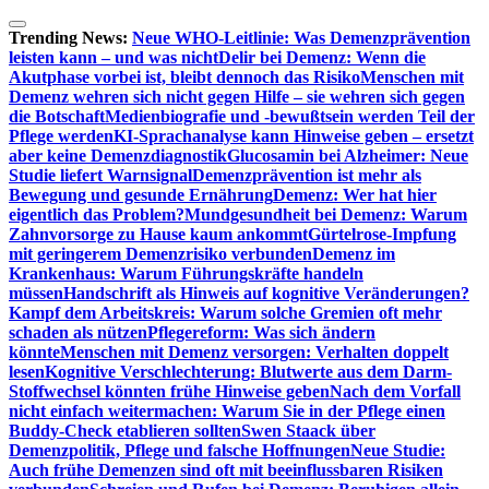
Zum
Inhalt
Trending News:
Neue WHO-Leitlinie: Was Demenzprävention
springen
leisten kann – und was nicht
Delir bei Demenz: Wenn die
Akutphase vorbei ist, bleibt dennoch das Risiko
Menschen mit
Demenz wehren sich nicht gegen Hilfe – sie wehren sich gegen
die Botschaft
Medienbiografie und -bewußtsein werden Teil der
Pflege werden
KI-Sprachanalyse kann Hinweise geben – ersetzt
aber keine Demenzdiagnostik
Glucosamin bei Alzheimer: Neue
Studie liefert Warnsignal
Demenzprävention ist mehr als
Bewegung und gesunde Ernährung
Demenz: Wer hat hier
eigentlich das Problem?
Mundgesundheit bei Demenz: Warum
Zahnvorsorge zu Hause kaum ankommt
Gürtelrose-Impfung
mit geringerem Demenzrisiko verbunden
Demenz im
Krankenhaus: Warum Führungskräfte handeln
müssen
Handschrift als Hinweis auf kognitive Veränderungen?
Kampf dem Arbeitskreis: Warum solche Gremien oft mehr
schaden als nützen
Pflegereform: Was sich ändern
könnte
Menschen mit Demenz versorgen: Verhalten doppelt
lesen
Kognitive Verschlechterung: Blutwerte aus dem Darm-
Stoffwechsel könnten frühe Hinweise geben
Nach dem Vorfall
nicht einfach weitermachen: Warum Sie in der Pflege einen
Buddy-Check etablieren sollten
Swen Staack über
Demenzpolitik, Pflege und falsche Hoffnungen
Neue Studie:
Auch frühe Demenzen sind oft mit beeinflussbaren Risiken