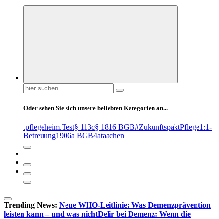
Suchen
nach:
Oder sehen Sie sich unsere beliebten Kategorien an...
.pflegeheim
.Test
§ 113c
§ 1816 BGB
#ZukunftspaktPflege
1:1-
Betreuung
1906a BGB
4at
aachen
Trending News:
Neue WHO-Leitlinie: Was Demenzprävention
leisten kann – und was nicht
Delir bei Demenz: Wenn die