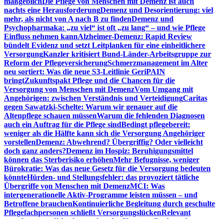
maßgeblich
Die Pflege von Menschen mit Demenz ist auch
nachts eine Herausforderung
Demenz und Desorientierung: viel
mehr, als nicht von A nach B zu finden
Demenz und
Psychopharmaka: „zu viel“ ist oft „zu lang“ – und wie Pflege
Einfluss nehmen kann
Alzheimer-Demenz: Rapid Review
bündelt Evidenz und setzt Leitplanken für eine einheitlichere
Versorgung
Kanzler kritisiert Bund-Länder-Arbeitsgruppe zur
Reform der Pflegeversicherung
Schmerzmanagement im Alter
neu sortiert: Was die neue S3-Leitlinie GeriPAIN
bringt
Zukunftspakt Pflege und die Chancen für die
Versorgung von Menschen mit Demenz
Vom Umgang mit
Angehörigen: zwischen Verständnis und Verteidigung
Caritas
gegen Sawatzki-Schelte: Warum wir genauer auf die
Altenpflege schauen müssen
Warum die fehlenden Diagnosen
auch ein Auftrag für die Pflege sind
Bedingt pflegebereit:
weniger als die Hälfte kann sich die Versorgung Angehöriger
vorstellen
Demenz: Abwehrend? Übergriffig? Oder vielleicht
doch ganz anders?
Demenz im Hospiz: Beruhigungsmittel
können das Sterberisiko erhöhen
Mehr Befugnisse, weniger
Bürokratie: Was das neue Gesetz für die Versorgung bedeuten
könnte
Hürden- und Stellungsfehler: das provoziert tätliche
Übergriffe von Menschen mit Demenz
MCI: Was
intergenerationelle Aktiv-Programme leisten müssen – und
Betroffene brauchen
Kontinuierliche Begleitung durch geschulte
Pflegefachpersonen schließt Versorgungslücken
Relevant