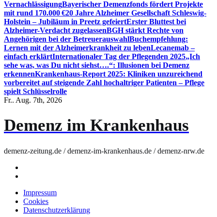
Vernachlässigung
Bayerischer Demenzfonds fördert Projekte
mit rund 170.000 €
20 Jahre Alzheimer Gesellschaft Schleswig-
Holstein – Jubiläum in Preetz gefeiert
Erster Bluttest bei
Alzheimer-Verdacht zugelassen
BGH stärkt Rechte von
Angehörigen bei der Betreuerauswahl
Buchempfehlung:
Lernen mit der Alzheimerkrankheit zu leben
Lecanemab –
einfach erklärt
Internationaler Tag der Pflegenden 2025
„Ich
sehe was, was Du nicht siehst….“: Illusionen bei Demenz
erkennen
Krankenhaus-Report 2025: Kliniken unzureichend
vorbereitet auf steigende Zahl hochaltriger Patienten – Pflege
spielt Schlüsselrolle
Fr.. Aug. 7th, 2026
Demenz im Krankenhaus
demenz-zeitung.de / demenz-im-krankenhaus.de / demenz-nrw.de
Impressum
Cookies
Datenschutzerklärung