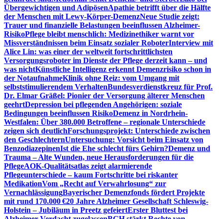
Übergewichtigen und Adipösen
Apathie betrifft über die Hälfte
der Menschen mit Lewy-Körper-Demenz
Neue Studie zeigt:
Trauer und finanzielle Belastungen beeinflussen Alzheimer-
Risiko
Pflege bleibt menschlich: Medizinethiker warnt vor
Missverständnissen beim Einsatz sozialer Roboter
Interview mit
Alice Lin: was einer der weltweit fortschrittlichsten
Versorgungsroboter im Dienste der Pflege derzeit kann – und
was nicht
Künstliche Intelligenz erkennt Demenzrisiko schon in
der Notaufnahme
Klinik ohne Reiz: vom Umgang mit
selbststimulierendem Verhalten
Bundesverdienstkreuz für Prof.
Dr. Elmar Gräßel: Pionier der Versorgung älterer Menschen
geehrt
Depression bei pflegenden Angehörigen: soziale
Bedingungen beeinflussen Risiko
Demenz in Nordrhein-
Westfalen: Über 380.000 Betroffene – regionale Unterschiede
zeigen sich deutlich
Forschungsprojekt: Unterschiede zwischen
den Geschlechtern
Untersuchung: Vorsicht beim Einsatz von
Benzodiazepinen
Ist die Ehe schlecht fürs Gehirn?
Demenz und
Trauma – Alte Wunden, neue Herausforderungen für die
Pflege
AOK-Qualitätsatlas zeigt alarmierende
Pflegeunterschiede – kaum Fortschritte bei riskanter
Medikation
Vom „Recht auf Verwahrlosung“ zur
Vernachlässigung
Bayerischer Demenzfonds fördert Projekte
mit rund 170.000 €
20 Jahre Alzheimer Gesellschaft Schleswig-
Holstein – Jubiläum in Preetz gefeiert
Erster Bluttest bei
Alzheimer-Verdacht zugelassen
BGH stärkt Rechte von