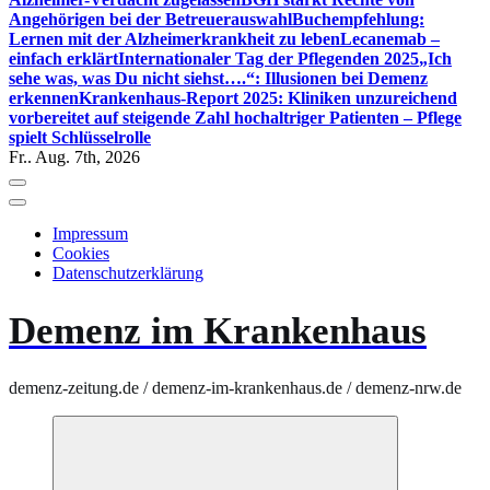
Angehörigen bei der Betreuerauswahl
Buchempfehlung:
Lernen mit der Alzheimerkrankheit zu leben
Lecanemab –
einfach erklärt
Internationaler Tag der Pflegenden 2025
„Ich
sehe was, was Du nicht siehst….“: Illusionen bei Demenz
erkennen
Krankenhaus-Report 2025: Kliniken unzureichend
vorbereitet auf steigende Zahl hochaltriger Patienten – Pflege
spielt Schlüsselrolle
Fr.. Aug. 7th, 2026
Impressum
Cookies
Datenschutzerklärung
Demenz im Krankenhaus
demenz-zeitung.de / demenz-im-krankenhaus.de / demenz-nrw.de