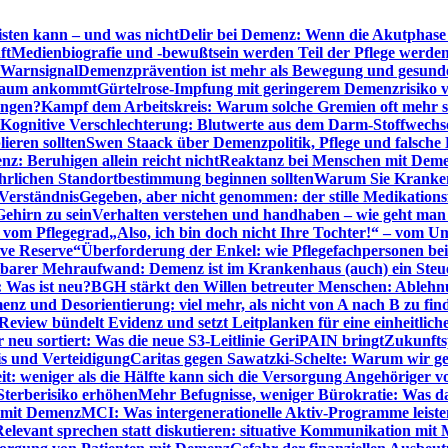
sten kann – und was nicht
Delir bei Demenz: Wenn die Akutphase v
ft
Medienbiografie und -bewußtsein werden Teil der Pflege werde
t Warnsignal
Demenzprävention ist mehr als Bewegung und gesun
 kaum ankommt
Gürtelrose-Impfung mit geringerem Demenzrisiko 
ungen?
Kampf dem Arbeitskreis: Warum solche Gremien oft mehr s
Kognitive Verschlechterung: Blutwerte aus dem Darm-Stoffwechs
ieren sollten
Swen Staack über Demenzpolitik, Pflege und falsche
z: Beruhigen allein reicht nicht
Reaktanz bei Menschen mit Demen
rlichen Standortbestimmung beginnen sollten
Warum Sie Kranken
Verständnis
Gegeben, aber nicht genommen: der stille Medikations
Gehirn zu sein
Verhalten verstehen und handhaben – wie geht man s
s vom Pflegegrad
„Also, ich bin doch nicht Ihre Tochter!“ – vom U
ive Reserve“
Überforderung der Enkel: wie Pflegefachpersonen be
tbarer Mehraufwand: Demenz ist im Krankenhaus (auch) ein Ste
: Was ist neu?
BGH stärkt den Willen betreuter Menschen: Ablehnu
nz und Desorientierung: viel mehr, als nicht von A nach B zu fin
view bündelt Evidenz und setzt Leitplanken für eine einheitlic
eu sortiert: Was die neue S3-Leitlinie GeriPAIN bringt
Zukunfts
s und Verteidigung
Caritas gegen Sawatzki-Schelte: Warum wir ge
it: weniger als die Hälfte kann sich die Versorgung Angehöriger vo
terberisiko erhöhen
Mehr Befugnisse, weniger Bürokratie: Was da
n mit Demenz
MCI: Was intergenerationelle Aktiv-Programme leist
Relevant sprechen statt diskutieren: situative Kommunikation mi