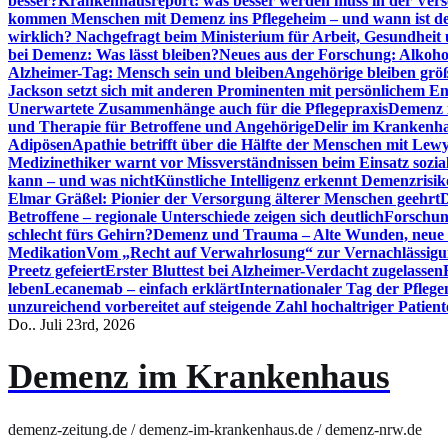
besser?
Krankenhausreport: was besser werden muss in der Ver
kommen Menschen mit Demenz ins Pflegeheim – und wann ist der
wirklich? Nachgefragt beim Ministerium für Arbeit, Gesundheit
bei Demenz: Was lässt bleiben?
Neues aus der Forschung: Alkoh
Alzheimer-Tag: Mensch sein und bleiben
Angehörige bleiben größ
Jackson setzt sich mit anderen Prominenten mit persönlichem E
Unerwartete Zusammenhänge auch für die Pflegepraxis
Demenz i
und Therapie für Betroffene und Angehörige
Delir im Krankenh
Adipösen
Apathie betrifft über die Hälfte der Menschen mit L
Medizinethiker warnt vor Missverständnissen beim Einsatz sozia
kann – und was nicht
Künstliche Intelligenz erkennt Demenzrisi
Elmar Gräßel: Pionier der Versorgung älterer Menschen geehrt
D
Betroffene – regionale Unterschiede zeigen sich deutlich
Forschun
schlecht fürs Gehirn?
Demenz und Trauma – Alte Wunden, neue H
Medikation
Vom „Recht auf Verwahrlosung“ zur Vernachlässig
Preetz gefeiert
Erster Bluttest bei Alzheimer-Verdacht zugelassen
leben
Lecanemab – einfach erklärt
Internationaler Tag der Pfleg
unzureichend vorbereitet auf steigende Zahl hochaltriger Patienten
Do.. Juli 23rd, 2026
Demenz im Krankenhaus
demenz-zeitung.de / demenz-im-krankenhaus.de / demenz-nrw.de