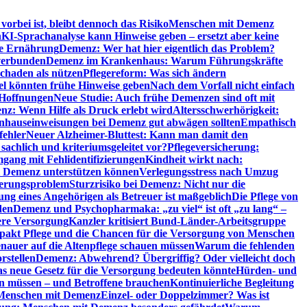
orbei ist, bleibt dennoch das Risiko
Menschen mit Demenz
n
KI-Sprachanalyse kann Hinweise geben – ersetzt aber keine
de Ernährung
Demenz: Wer hat hier eigentlich das Problem?
verbunden
Demenz im Krankenhaus: Warum Führungskräfte
chaden als nützen
Pflegereform: Was sich ändern
el könnten frühe Hinweise geben
Nach dem Vorfall nicht einfach
 Hoffnungen
Neue Studie: Auch frühe Demenzen sind oft mit
z: Wenn Hilfe als Druck erlebt wird
Altersschwerhörigkeit:
hauseinweisungen bei Demenz gut abwägen sollten
Empathisch
fehler
Neuer Alzheimer-Bluttest: Kann man damit den
achlich und kriteriumsgeleitet vor?
Pflegeversicherung:
mgang mit Fehlidentifizierungen
Kindheit wirkt nach:
i Demenz unterstützen können
Verlegungsstress nach Umzug
uerungsproblem
Sturzrisiko bei Demenz: Nicht nur die
ng eines Angehörigen als Betreuer ist maßgeblich
Die Pflege von
den
Demenz und Psychopharmaka: „zu viel“ ist oft „zu lang“ –
here Versorgung
Kanzler kritisiert Bund-Länder-Arbeitsgruppe
pakt Pflege und die Chancen für die Versorgung von Menschen
nauer auf die Altenpflege schauen müssen
Warum die fehlenden
rstellen
Demenz: Abwehrend? Übergriffig? Oder vielleicht doch
s neue Gesetz für die Versorgung bedeuten könnte
Hürden- und
en müssen – und Betroffene brauchen
Kontinuierliche Begleitung
t Menschen mit Demenz
Einzel- oder Doppelzimmer? Was ist