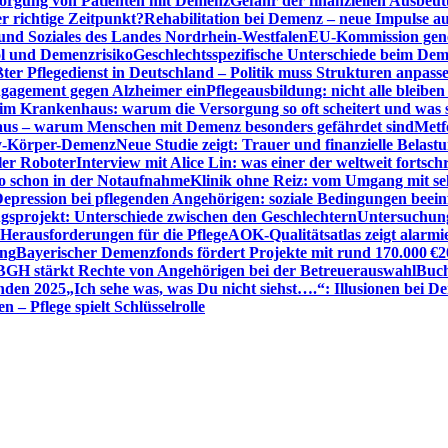
sorgung von Patienten mit Demenz
Gefahr der finanziellen Ausbe
 richtige Zeitpunkt?
Rehabilitation bei Demenz – neue Impulse 
 und Soziales des Landes Nordrhein-Westfalen
EU-Kommission gen
ol und Demenzrisiko
Geschlechtsspezifische Unterschiede beim De
ter Pflegedienst in Deutschland – Politik muss Strukturen anpass
ngagement gegen Alzheimer ein
Pflegeausbildung: nicht alle bleiben
m Krankenhaus: warum die Versorgung so oft scheitert und was 
aus – warum Menschen mit Demenz besonders gefährdet sind
Metf
ewy-Körper-Demenz
Neue Studie zeigt: Trauer und finanzielle Belast
ler Roboter
Interview mit Alice Lin: was einer der weltweit fortsch
ko schon in der Notaufnahme
Klinik ohne Reiz: vom Umgang mit se
epression bei pflegenden Angehörigen: soziale Bedingungen beein
gsprojekt: Unterschiede zwischen den Geschlechtern
Untersuchung
erausforderungen für die Pflege
AOK-Qualitätsatlas zeigt alarmi
ung
Bayerischer Demenzfonds fördert Projekte mit rund 170.000 €
2
BGH stärkt Rechte von Angehörigen bei der Betreuerauswahl
Buch
enden 2025
„Ich sehe was, was Du nicht siehst….“: Illusionen bei 
 – Pflege spielt Schlüsselrolle