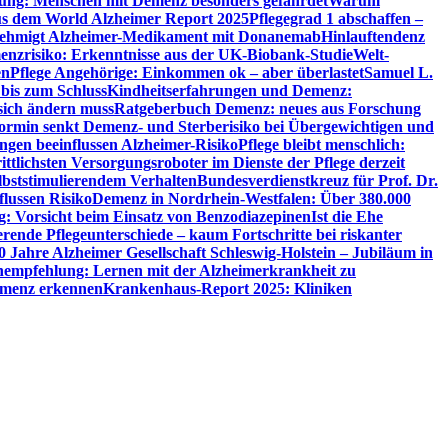
utung: Menschen mit Demenz besonders gefährdet
Warum
aus dem World Alzheimer Report 2025
Pflegegrad 1 abschaffen –
ehmigt Alzheimer-Medikament mit Donanemab
Hinlauftendenz
menzrisiko: Erkenntnisse aus der UK-Biobank-Studie
Welt-
en
Pflege Angehörige: Einkommen ok – aber überlastet
Samuel L.
 bis zum Schluss
Kindheitserfahrungen und Demenz:
sich ändern muss
Ratgeberbuch Demenz: neues aus Forschung
ormin senkt Demenz- und Sterberisiko bei Übergewichtigen und
ungen beeinflussen Alzheimer-Risiko
Pflege bleibt menschlich:
rittlichsten Versorgungsroboter im Dienste der Pflege derzeit
lbststimulierendem Verhalten
Bundesverdienstkreuz für Prof. Dr.
flussen Risiko
Demenz in Nordrhein-Westfalen: Über 380.000
: Vorsicht beim Einsatz von Benzodiazepinen
Ist die Ehe
erende Pflegeunterschiede – kaum Fortschritte bei riskanter
0 Jahre Alzheimer Gesellschaft Schleswig-Holstein – Jubiläum in
empfehlung: Lernen mit der Alzheimerkrankheit zu
Demenz erkennen
Krankenhaus-Report 2025: Kliniken