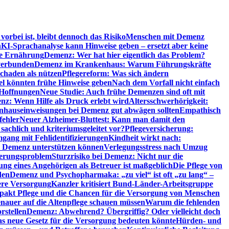
orbei ist, bleibt dennoch das Risiko
Menschen mit Demenz
n
KI-Sprachanalyse kann Hinweise geben – ersetzt aber keine
de Ernährung
Demenz: Wer hat hier eigentlich das Problem?
verbunden
Demenz im Krankenhaus: Warum Führungskräfte
chaden als nützen
Pflegereform: Was sich ändern
el könnten frühe Hinweise geben
Nach dem Vorfall nicht einfach
 Hoffnungen
Neue Studie: Auch frühe Demenzen sind oft mit
z: Wenn Hilfe als Druck erlebt wird
Altersschwerhörigkeit:
hauseinweisungen bei Demenz gut abwägen sollten
Empathisch
fehler
Neuer Alzheimer-Bluttest: Kann man damit den
achlich und kriteriumsgeleitet vor?
Pflegeversicherung:
mgang mit Fehlidentifizierungen
Kindheit wirkt nach:
i Demenz unterstützen können
Verlegungsstress nach Umzug
uerungsproblem
Sturzrisiko bei Demenz: Nicht nur die
ng eines Angehörigen als Betreuer ist maßgeblich
Die Pflege von
den
Demenz und Psychopharmaka: „zu viel“ ist oft „zu lang“ –
here Versorgung
Kanzler kritisiert Bund-Länder-Arbeitsgruppe
pakt Pflege und die Chancen für die Versorgung von Menschen
nauer auf die Altenpflege schauen müssen
Warum die fehlenden
rstellen
Demenz: Abwehrend? Übergriffig? Oder vielleicht doch
s neue Gesetz für die Versorgung bedeuten könnte
Hürden- und