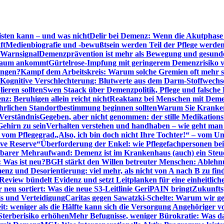
sten kann – und was nicht
Delir bei Demenz: Wenn die Akutphase v
ft
Medienbiografie und -bewußtsein werden Teil der Pflege werde
t Warnsignal
Demenzprävention ist mehr als Bewegung und gesun
 kaum ankommt
Gürtelrose-Impfung mit geringerem Demenzrisiko 
ungen?
Kampf dem Arbeitskreis: Warum solche Gremien oft mehr s
Kognitive Verschlechterung: Blutwerte aus dem Darm-Stoffwechs
ieren sollten
Swen Staack über Demenzpolitik, Pflege und falsche
z: Beruhigen allein reicht nicht
Reaktanz bei Menschen mit Demen
rlichen Standortbestimmung beginnen sollten
Warum Sie Kranken
Verständnis
Gegeben, aber nicht genommen: der stille Medikations
Gehirn zu sein
Verhalten verstehen und handhaben – wie geht man s
s vom Pflegegrad
„Also, ich bin doch nicht Ihre Tochter!“ – vom U
ive Reserve“
Überforderung der Enkel: wie Pflegefachpersonen be
tbarer Mehraufwand: Demenz ist im Krankenhaus (auch) ein Ste
: Was ist neu?
BGH stärkt den Willen betreuter Menschen: Ablehnu
nz und Desorientierung: viel mehr, als nicht von A nach B zu fin
view bündelt Evidenz und setzt Leitplanken für eine einheitlic
eu sortiert: Was die neue S3-Leitlinie GeriPAIN bringt
Zukunfts
s und Verteidigung
Caritas gegen Sawatzki-Schelte: Warum wir ge
it: weniger als die Hälfte kann sich die Versorgung Angehöriger vo
terberisiko erhöhen
Mehr Befugnisse, weniger Bürokratie: Was da