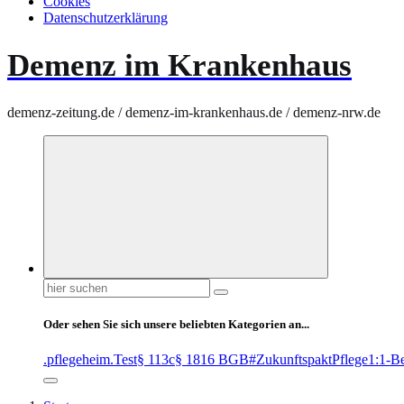
Cookies
Datenschutzerklärung
Demenz im Krankenhaus
demenz-zeitung.de / demenz-im-krankenhaus.de / demenz-nrw.de
Suchen
nach:
Oder sehen Sie sich unsere beliebten Kategorien an...
.pflegeheim
.Test
§ 113c
§ 1816 BGB
#ZukunftspaktPflege
1:1-B