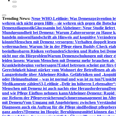
Trending News:
Neue WHO-Leitlinie: Was Demenzprävention lei
wehren sich nicht gegen Hilfe – sie wehren sich gegen die Botscha
Demenzdiagnostik
Glucosamin bei Alzheimer: Neue Studie liefer
Mundgesundheit bei Demenz: Warum Zahnvorsorge zu Hause
handeln müssen
Handschrift als Hinweis auf kognitive Veränder
könnte
Menschen mit Demenz versorgen: Verhalten doppelt lesen
weitermachen: Warum Sie in der Pflege einen Buddy-Check etabl
beeinflussbaren Risiken verbunden
Schreien und Rufen bei Demen
nicht nur ein Hörproblem
Warum Demenzschulungen mit einer eh
leiden lassen: Warum Menschen mit Demenz mehr brauchen als 
Krankheitsbeginn vorhersagen?
Enkel betreuen scheint gut fürs 
Gerechtigkeit hängt stärker vom Wohnort der Betroffenen ab al
Langzeitstudie über Alzheimer-Risiko, Gefäßrisiken und „kognit
oder Heimaufnahme – was ist normal und was ist zu tun?
Unsich
Medikamente zählen
S3-Leitlinie „Delir im höheren Lebensalter“
Menschen mit Demenz ist auch nachts eine Herausforderung
Deme
und wie Pflege Einfluss nehmen kann
Alzheimer-Demenz: Rapid Re
zur Reform der Pflegeversicherung
Schmerzmanagement im Alter n
mit Demenz
Vom Umgang mit Angehörigen: zwischen Verständni
Diagnosen auch ein Auftrag für die Pflege sind
Bedingt pflegebere
ganz anders?
Demenz im Hospiz: Beruhigungsmittel können das S