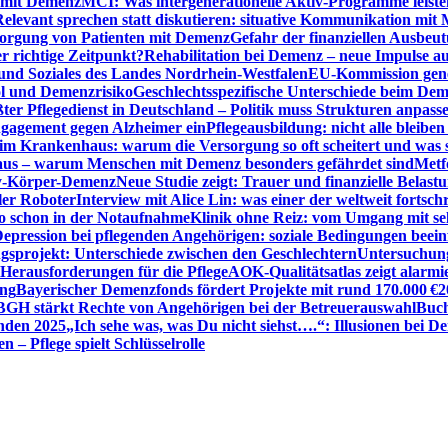
n mit Demenz
MCI: Was intergenerationelle Aktiv-Programme leist
Relevant sprechen statt diskutieren: situative Kommunikation mi
sorgung von Patienten mit Demenz
Gefahr der finanziellen Ausbe
 richtige Zeitpunkt?
Rehabilitation bei Demenz – neue Impulse 
 und Soziales des Landes Nordrhein-Westfalen
EU-Kommission gen
ol und Demenzrisiko
Geschlechtsspezifische Unterschiede beim De
ter Pflegedienst in Deutschland – Politik muss Strukturen anpass
ngagement gegen Alzheimer ein
Pflegeausbildung: nicht alle bleiben
m Krankenhaus: warum die Versorgung so oft scheitert und was 
aus – warum Menschen mit Demenz besonders gefährdet sind
Metf
ewy-Körper-Demenz
Neue Studie zeigt: Trauer und finanzielle Belast
ler Roboter
Interview mit Alice Lin: was einer der weltweit fortsch
ko schon in der Notaufnahme
Klinik ohne Reiz: vom Umgang mit se
epression bei pflegenden Angehörigen: soziale Bedingungen beein
gsprojekt: Unterschiede zwischen den Geschlechtern
Untersuchung
erausforderungen für die Pflege
AOK-Qualitätsatlas zeigt alarmi
ung
Bayerischer Demenzfonds fördert Projekte mit rund 170.000 €
2
BGH stärkt Rechte von Angehörigen bei der Betreuerauswahl
Buch
enden 2025
„Ich sehe was, was Du nicht siehst….“: Illusionen bei 
 – Pflege spielt Schlüsselrolle