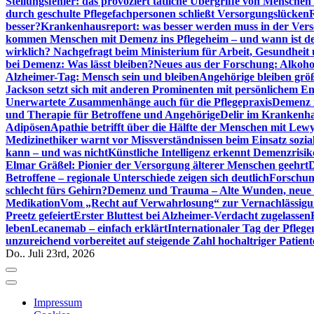
Stellungsfehler: das provoziert tätliche Übergriffe von Mensche
durch geschulte Pflegefachpersonen schließt Versorgungslücken
besser?
Krankenhausreport: was besser werden muss in der Ver
kommen Menschen mit Demenz ins Pflegeheim – und wann ist der
wirklich? Nachgefragt beim Ministerium für Arbeit, Gesundheit
bei Demenz: Was lässt bleiben?
Neues aus der Forschung: Alkoh
Alzheimer-Tag: Mensch sein und bleiben
Angehörige bleiben größ
Jackson setzt sich mit anderen Prominenten mit persönlichem E
Unerwartete Zusammenhänge auch für die Pflegepraxis
Demenz i
und Therapie für Betroffene und Angehörige
Delir im Krankenh
Adipösen
Apathie betrifft über die Hälfte der Menschen mit L
Medizinethiker warnt vor Missverständnissen beim Einsatz sozia
kann – und was nicht
Künstliche Intelligenz erkennt Demenzrisi
Elmar Gräßel: Pionier der Versorgung älterer Menschen geehrt
D
Betroffene – regionale Unterschiede zeigen sich deutlich
Forschun
schlecht fürs Gehirn?
Demenz und Trauma – Alte Wunden, neue H
Medikation
Vom „Recht auf Verwahrlosung“ zur Vernachlässig
Preetz gefeiert
Erster Bluttest bei Alzheimer-Verdacht zugelassen
leben
Lecanemab – einfach erklärt
Internationaler Tag der Pfleg
unzureichend vorbereitet auf steigende Zahl hochaltriger Patienten
Do.. Juli 23rd, 2026
Impressum