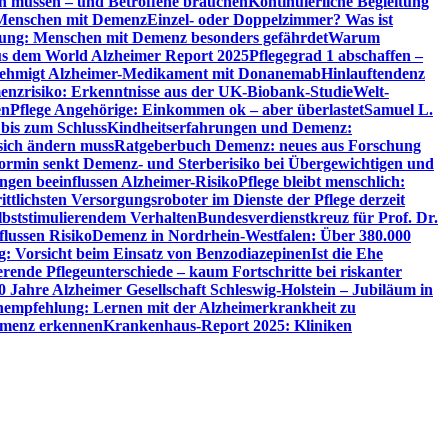
en müssen – und Betroffene brauchen
Kontinuierliche Begleitung
t Menschen mit Demenz
Einzel- oder Doppelzimmer? Was ist
utung: Menschen mit Demenz besonders gefährdet
Warum
aus dem World Alzheimer Report 2025
Pflegegrad 1 abschaffen –
ehmigt Alzheimer-Medikament mit Donanemab
Hinlauftendenz
menzrisiko: Erkenntnisse aus der UK-Biobank-Studie
Welt-
en
Pflege Angehörige: Einkommen ok – aber überlastet
Samuel L.
 bis zum Schluss
Kindheitserfahrungen und Demenz:
sich ändern muss
Ratgeberbuch Demenz: neues aus Forschung
ormin senkt Demenz- und Sterberisiko bei Übergewichtigen und
ungen beeinflussen Alzheimer-Risiko
Pflege bleibt menschlich:
rittlichsten Versorgungsroboter im Dienste der Pflege derzeit
lbststimulierendem Verhalten
Bundesverdienstkreuz für Prof. Dr.
flussen Risiko
Demenz in Nordrhein-Westfalen: Über 380.000
: Vorsicht beim Einsatz von Benzodiazepinen
Ist die Ehe
erende Pflegeunterschiede – kaum Fortschritte bei riskanter
0 Jahre Alzheimer Gesellschaft Schleswig-Holstein – Jubiläum in
empfehlung: Lernen mit der Alzheimerkrankheit zu
Demenz erkennen
Krankenhaus-Report 2025: Kliniken