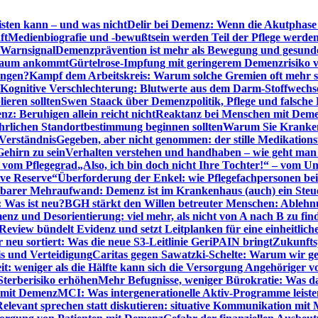
sten kann – und was nicht
Delir bei Demenz: Wenn die Akutphase v
ft
Medienbiografie und -bewußtsein werden Teil der Pflege werde
t Warnsignal
Demenzprävention ist mehr als Bewegung und gesun
 kaum ankommt
Gürtelrose-Impfung mit geringerem Demenzrisiko 
ungen?
Kampf dem Arbeitskreis: Warum solche Gremien oft mehr s
Kognitive Verschlechterung: Blutwerte aus dem Darm-Stoffwechs
ieren sollten
Swen Staack über Demenzpolitik, Pflege und falsche
z: Beruhigen allein reicht nicht
Reaktanz bei Menschen mit Demen
rlichen Standortbestimmung beginnen sollten
Warum Sie Kranken
Verständnis
Gegeben, aber nicht genommen: der stille Medikations
Gehirn zu sein
Verhalten verstehen und handhaben – wie geht man s
s vom Pflegegrad
„Also, ich bin doch nicht Ihre Tochter!“ – vom U
ive Reserve“
Überforderung der Enkel: wie Pflegefachpersonen be
tbarer Mehraufwand: Demenz ist im Krankenhaus (auch) ein Ste
: Was ist neu?
BGH stärkt den Willen betreuter Menschen: Ablehnu
nz und Desorientierung: viel mehr, als nicht von A nach B zu fin
view bündelt Evidenz und setzt Leitplanken für eine einheitlic
eu sortiert: Was die neue S3-Leitlinie GeriPAIN bringt
Zukunfts
s und Verteidigung
Caritas gegen Sawatzki-Schelte: Warum wir ge
it: weniger als die Hälfte kann sich die Versorgung Angehöriger vo
terberisiko erhöhen
Mehr Befugnisse, weniger Bürokratie: Was da
n mit Demenz
MCI: Was intergenerationelle Aktiv-Programme leist
Relevant sprechen statt diskutieren: situative Kommunikation mi