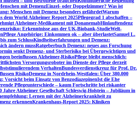
en müssen – und Betroffene brauchen
Kontinuierliche Begleitung
t Menschen mit Demenz
Einzel- oder Doppelzimmer? Was ist
utung: Menschen mit Demenz besonders gefährdet
Warum
aus dem World Alzheimer Report 2025
Pflegegrad 1 abschaffen –
ehmigt Alzheimer-Medikament mit Donanemab
Hinlauftendenz
menzrisiko: Erkenntnisse aus der UK-Biobank-Studie
Welt-
en
Pflege Angehörige: Einkommen ok – aber überlastet
Samuel L.
 bis zum Schluss
Kindheitserfahrungen und Demenz:
sich ändern muss
Ratgeberbuch Demenz: neues aus Forschung
ormin senkt Demenz- und Sterberisiko bei Übergewichtigen und
ungen beeinflussen Alzheimer-Risiko
Pflege bleibt menschlich:
rittlichsten Versorgungsroboter im Dienste der Pflege derzeit
lbststimulierendem Verhalten
Bundesverdienstkreuz für Prof. Dr.
flussen Risiko
Demenz in Nordrhein-Westfalen: Über 380.000
: Vorsicht beim Einsatz von Benzodiazepinen
Ist die Ehe
erende Pflegeunterschiede – kaum Fortschritte bei riskanter
0 Jahre Alzheimer Gesellschaft Schleswig-Holstein – Jubiläum in
empfehlung: Lernen mit der Alzheimerkrankheit zu
Demenz erkennen
Krankenhaus-Report 2025: Kliniken