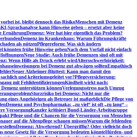
orbei ist, bleibt dennoch das Risiko
Menschen mit Demenz
n
KI-Sprachanalyse kann Hinweise geben – ersetzt aber keine
de Ernährung
Demenz: Wer hat hier eigentlich das Problem?
verbunden
Demenz im Krankenhaus: Warum Führungskräfte
chaden als nützen
Pflegereform: Was sich ändern
el könnten frühe Hinweise geben
Nach dem Vorfall nicht einfach
 Hoffnungen
Neue Studie: Auch frühe Demenzen sind oft mit
z: Wenn Hilfe als Druck erlebt wird
Altersschwerhörigkeit:
hauseinweisungen bei Demenz gut abwägen sollten
Empathisch
fehler
Neuer Alzheimer-Bluttest: Kann man damit den
achlich und kriteriumsgeleitet vor?
Pflegeversicherung:
mgang mit Fehlidentifizierungen
Kindheit wirkt nach:
i Demenz unterstützen können
Verlegungsstress nach Umzug
uerungsproblem
Sturzrisiko bei Demenz: Nicht nur die
ng eines Angehörigen als Betreuer ist maßgeblich
Die Pflege von
den
Demenz und Psychopharmaka: „zu viel“ ist oft „zu lang“ –
here Versorgung
Kanzler kritisiert Bund-Länder-Arbeitsgruppe
pakt Pflege und die Chancen für die Versorgung von Menschen
nauer auf die Altenpflege schauen müssen
Warum die fehlenden
rstellen
Demenz: Abwehrend? Übergriffig? Oder vielleicht doch
s neue Gesetz für die Versorgung bedeuten könnte
Hürden- und