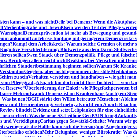
sten kann – und was nicht
Delir bei Demenz: Wenn die Akutphase v
ft
Medienbiografie und -bewußtsein werden Teil der Pflege werde
t Warnsignal
Demenzprävention ist mehr als Bewegung und gesun
 kaum ankommt
Gürtelrose-Impfung mit geringerem Demenzrisiko 
ungen?
Kampf dem Arbeitskreis: Warum solche Gremien oft mehr s
Kognitive Verschlechterung: Blutwerte aus dem Darm-Stoffwechs
ieren sollten
Swen Staack über Demenzpolitik, Pflege und falsche
z: Beruhigen allein reicht nicht
Reaktanz bei Menschen mit Demen
rlichen Standortbestimmung beginnen sollten
Warum Sie Kranken
Verständnis
Gegeben, aber nicht genommen: der stille Medikations
Gehirn zu sein
Verhalten verstehen und handhaben – wie geht man s
s vom Pflegegrad
„Also, ich bin doch nicht Ihre Tochter!“ – vom U
ive Reserve“
Überforderung der Enkel: wie Pflegefachpersonen be
tbarer Mehraufwand: Demenz ist im Krankenhaus (auch) ein Ste
: Was ist neu?
BGH stärkt den Willen betreuter Menschen: Ablehnu
nz und Desorientierung: viel mehr, als nicht von A nach B zu fin
view bündelt Evidenz und setzt Leitplanken für eine einheitlic
eu sortiert: Was die neue S3-Leitlinie GeriPAIN bringt
Zukunfts
s und Verteidigung
Caritas gegen Sawatzki-Schelte: Warum wir ge
it: weniger als die Hälfte kann sich die Versorgung Angehöriger vo
terberisiko erhöhen
Mehr Befugnisse, weniger Bürokratie: Was da