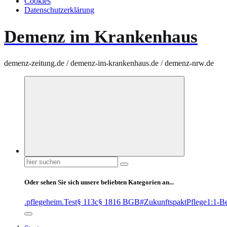
Cookies
Datenschutzerklärung
Demenz im Krankenhaus
demenz-zeitung.de / demenz-im-krankenhaus.de / demenz-nrw.de
Suchen
nach:
Oder sehen Sie sich unsere beliebten Kategorien an...
.pflegeheim
.Test
§ 113c
§ 1816 BGB
#ZukunftspaktPflege
1:1-B