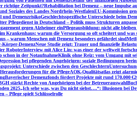
sorgung von Patienten mit Demenz
Gefahr der finanziellen Ausbe
 richtige Zeitpunkt?
Rehabilitation bei Demenz – neue Impulse 
 und Soziales des Landes Nordrhein-Westfalen
EU-Kommission gen
ol und Demenzrisiko
Geschlechtsspezifische Unterschiede beim De
ter Pflegedienst in Deutschland – Politik muss Strukturen anpass
ngagement gegen Alzheimer ein
Pflegeausbildung: nicht alle bleiben
m Krankenhaus: warum die Versorgung so oft scheitert und was 
aus – warum Menschen mit Demenz besonders gefährdet sind
Metf
ewy-Körper-Demenz
Neue Studie zeigt: Trauer und finanzielle Belast
ler Roboter
Interview mit Alice Lin: was einer der weltweit fortsch
ko schon in der Notaufnahme
Klinik ohne Reiz: vom Umgang mit se
epression bei pflegenden Angehörigen: soziale Bedingungen beein
gsprojekt: Unterschiede zwischen den Geschlechtern
Untersuchung
erausforderungen für die Pflege
AOK-Qualitätsatlas zeigt alarmi
ung
Bayerischer Demenzfonds fördert Projekte mit rund 170.000 €
2
BGH stärkt Rechte von Angehörigen bei der Betreuerauswahl
Buch
enden 2025
„Ich sehe was, was Du nicht siehst….“: Illusionen bei 
 – Pflege spielt Schlüsselrolle