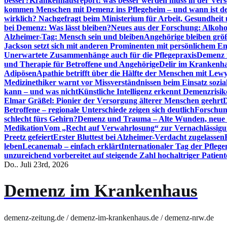
besser?
Krankenhausreport: was besser werden muss in der Ver
kommen Menschen mit Demenz ins Pflegeheim – und wann ist der
wirklich? Nachgefragt beim Ministerium für Arbeit, Gesundheit
bei Demenz: Was lässt bleiben?
Neues aus der Forschung: Alkoh
Alzheimer-Tag: Mensch sein und bleiben
Angehörige bleiben größ
Jackson setzt sich mit anderen Prominenten mit persönlichem E
Unerwartete Zusammenhänge auch für die Pflegepraxis
Demenz i
und Therapie für Betroffene und Angehörige
Delir im Krankenh
Adipösen
Apathie betrifft über die Hälfte der Menschen mit L
Medizinethiker warnt vor Missverständnissen beim Einsatz sozia
kann – und was nicht
Künstliche Intelligenz erkennt Demenzrisi
Elmar Gräßel: Pionier der Versorgung älterer Menschen geehrt
D
Betroffene – regionale Unterschiede zeigen sich deutlich
Forschun
schlecht fürs Gehirn?
Demenz und Trauma – Alte Wunden, neue H
Medikation
Vom „Recht auf Verwahrlosung“ zur Vernachlässig
Preetz gefeiert
Erster Bluttest bei Alzheimer-Verdacht zugelassen
leben
Lecanemab – einfach erklärt
Internationaler Tag der Pfleg
unzureichend vorbereitet auf steigende Zahl hochaltriger Patienten
Do.. Juli 23rd, 2026
Demenz im Krankenhaus
demenz-zeitung.de / demenz-im-krankenhaus.de / demenz-nrw.de