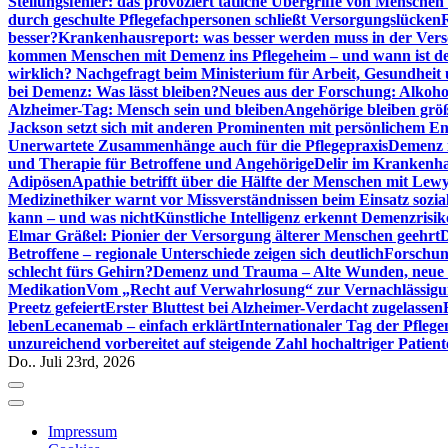
Stellungsfehler: das provoziert tätliche Übergriffe von Mensche
durch geschulte Pflegefachpersonen schließt Versorgungslücken
besser?
Krankenhausreport: was besser werden muss in der Ver
kommen Menschen mit Demenz ins Pflegeheim – und wann ist der
wirklich? Nachgefragt beim Ministerium für Arbeit, Gesundheit
bei Demenz: Was lässt bleiben?
Neues aus der Forschung: Alkoh
Alzheimer-Tag: Mensch sein und bleiben
Angehörige bleiben größ
Jackson setzt sich mit anderen Prominenten mit persönlichem E
Unerwartete Zusammenhänge auch für die Pflegepraxis
Demenz i
und Therapie für Betroffene und Angehörige
Delir im Krankenh
Adipösen
Apathie betrifft über die Hälfte der Menschen mit L
Medizinethiker warnt vor Missverständnissen beim Einsatz sozia
kann – und was nicht
Künstliche Intelligenz erkennt Demenzrisi
Elmar Gräßel: Pionier der Versorgung älterer Menschen geehrt
D
Betroffene – regionale Unterschiede zeigen sich deutlich
Forschun
schlecht fürs Gehirn?
Demenz und Trauma – Alte Wunden, neue H
Medikation
Vom „Recht auf Verwahrlosung“ zur Vernachlässig
Preetz gefeiert
Erster Bluttest bei Alzheimer-Verdacht zugelassen
leben
Lecanemab – einfach erklärt
Internationaler Tag der Pfleg
unzureichend vorbereitet auf steigende Zahl hochaltriger Patienten
Do.. Juli 23rd, 2026
Impressum