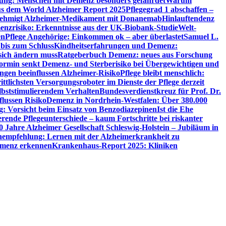
utung: Menschen mit Demenz besonders gefährdet
Warum
aus dem World Alzheimer Report 2025
Pflegegrad 1 abschaffen –
ehmigt Alzheimer-Medikament mit Donanemab
Hinlauftendenz
menzrisiko: Erkenntnisse aus der UK-Biobank-Studie
Welt-
en
Pflege Angehörige: Einkommen ok – aber überlastet
Samuel L.
 bis zum Schluss
Kindheitserfahrungen und Demenz:
sich ändern muss
Ratgeberbuch Demenz: neues aus Forschung
ormin senkt Demenz- und Sterberisiko bei Übergewichtigen und
ungen beeinflussen Alzheimer-Risiko
Pflege bleibt menschlich:
rittlichsten Versorgungsroboter im Dienste der Pflege derzeit
lbststimulierendem Verhalten
Bundesverdienstkreuz für Prof. Dr.
flussen Risiko
Demenz in Nordrhein-Westfalen: Über 380.000
: Vorsicht beim Einsatz von Benzodiazepinen
Ist die Ehe
erende Pflegeunterschiede – kaum Fortschritte bei riskanter
0 Jahre Alzheimer Gesellschaft Schleswig-Holstein – Jubiläum in
empfehlung: Lernen mit der Alzheimerkrankheit zu
Demenz erkennen
Krankenhaus-Report 2025: Kliniken