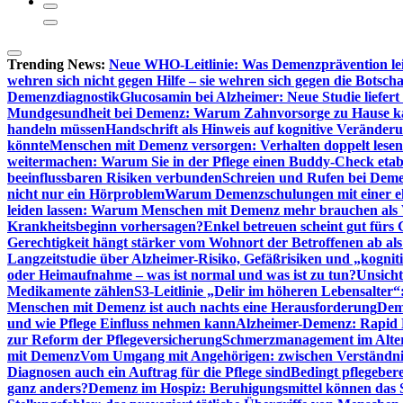
Trending News:
Neue WHO-Leitlinie: Was Demenzprävention lei
wehren sich nicht gegen Hilfe – sie wehren sich gegen die Botscha
Demenzdiagnostik
Glucosamin bei Alzheimer: Neue Studie liefer
Mundgesundheit bei Demenz: Warum Zahnvorsorge zu Hause
handeln müssen
Handschrift als Hinweis auf kognitive Veränder
könnte
Menschen mit Demenz versorgen: Verhalten doppelt lesen
weitermachen: Warum Sie in der Pflege einen Buddy-Check etabl
beeinflussbaren Risiken verbunden
Schreien und Rufen bei Demen
nicht nur ein Hörproblem
Warum Demenzschulungen mit einer eh
leiden lassen: Warum Menschen mit Demenz mehr brauchen als 
Krankheitsbeginn vorhersagen?
Enkel betreuen scheint gut fürs 
Gerechtigkeit hängt stärker vom Wohnort der Betroffenen ab al
Langzeitstudie über Alzheimer-Risiko, Gefäßrisiken und „kognit
oder Heimaufnahme – was ist normal und was ist zu tun?
Unsich
Medikamente zählen
S3-Leitlinie „Delir im höheren Lebensalter“
Menschen mit Demenz ist auch nachts eine Herausforderung
Deme
und wie Pflege Einfluss nehmen kann
Alzheimer-Demenz: Rapid Re
zur Reform der Pflegeversicherung
Schmerzmanagement im Alter n
mit Demenz
Vom Umgang mit Angehörigen: zwischen Verständni
Diagnosen auch ein Auftrag für die Pflege sind
Bedingt pflegebere
ganz anders?
Demenz im Hospiz: Beruhigungsmittel können das S