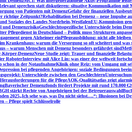
n mit Demenz
MCI: Was intergenerationelle Aktiv-Programme leist
Relevant sprechen statt diskutieren: situative Kommunikation mi
sorgung von Patienten mit Demenz
Gefahr der finanziellen Ausbe
 richtige Zeitpunkt?
Rehabilitation bei Demenz – neue Impulse 
 und Soziales des Landes Nordrhein-Westfalen
EU-Kommission gen
ol und Demenzrisiko
Geschlechtsspezifische Unterschiede beim De
ter Pflegedienst in Deutschland – Politik muss Strukturen anpass
ngagement gegen Alzheimer ein
Pflegeausbildung: nicht alle bleiben
m Krankenhaus: warum die Versorgung so oft scheitert und was 
aus – warum Menschen mit Demenz besonders gefährdet sind
Metf
ewy-Körper-Demenz
Neue Studie zeigt: Trauer und finanzielle Belast
ler Roboter
Interview mit Alice Lin: was einer der weltweit fortsch
ko schon in der Notaufnahme
Klinik ohne Reiz: vom Umgang mit se
epression bei pflegenden Angehörigen: soziale Bedingungen beein
gsprojekt: Unterschiede zwischen den Geschlechtern
Untersuchung
erausforderungen für die Pflege
AOK-Qualitätsatlas zeigt alarmi
ung
Bayerischer Demenzfonds fördert Projekte mit rund 170.000 €
2
BGH stärkt Rechte von Angehörigen bei der Betreuerauswahl
Buch
enden 2025
„Ich sehe was, was Du nicht siehst….“: Illusionen bei 
 – Pflege spielt Schlüsselrolle