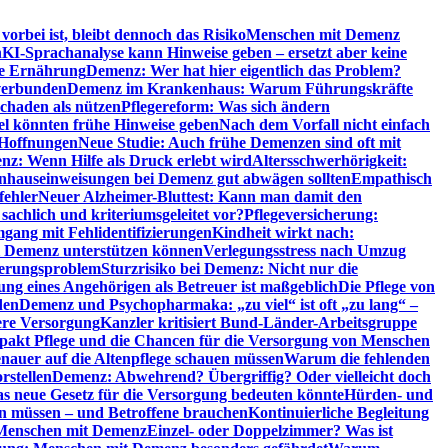
orbei ist, bleibt dennoch das Risiko
Menschen mit Demenz
n
KI-Sprachanalyse kann Hinweise geben – ersetzt aber keine
de Ernährung
Demenz: Wer hat hier eigentlich das Problem?
verbunden
Demenz im Krankenhaus: Warum Führungskräfte
chaden als nützen
Pflegereform: Was sich ändern
el könnten frühe Hinweise geben
Nach dem Vorfall nicht einfach
 Hoffnungen
Neue Studie: Auch frühe Demenzen sind oft mit
z: Wenn Hilfe als Druck erlebt wird
Altersschwerhörigkeit:
hauseinweisungen bei Demenz gut abwägen sollten
Empathisch
fehler
Neuer Alzheimer-Bluttest: Kann man damit den
achlich und kriteriumsgeleitet vor?
Pflegeversicherung:
mgang mit Fehlidentifizierungen
Kindheit wirkt nach:
i Demenz unterstützen können
Verlegungsstress nach Umzug
uerungsproblem
Sturzrisiko bei Demenz: Nicht nur die
ng eines Angehörigen als Betreuer ist maßgeblich
Die Pflege von
den
Demenz und Psychopharmaka: „zu viel“ ist oft „zu lang“ –
here Versorgung
Kanzler kritisiert Bund-Länder-Arbeitsgruppe
pakt Pflege und die Chancen für die Versorgung von Menschen
nauer auf die Altenpflege schauen müssen
Warum die fehlenden
rstellen
Demenz: Abwehrend? Übergriffig? Oder vielleicht doch
s neue Gesetz für die Versorgung bedeuten könnte
Hürden- und
en müssen – und Betroffene brauchen
Kontinuierliche Begleitung
t Menschen mit Demenz
Einzel- oder Doppelzimmer? Was ist