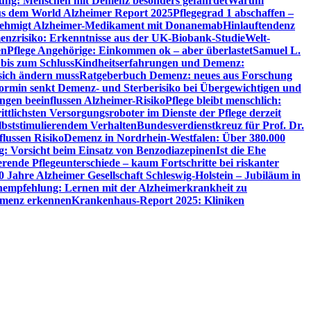
utung: Menschen mit Demenz besonders gefährdet
Warum
aus dem World Alzheimer Report 2025
Pflegegrad 1 abschaffen –
ehmigt Alzheimer-Medikament mit Donanemab
Hinlauftendenz
menzrisiko: Erkenntnisse aus der UK-Biobank-Studie
Welt-
en
Pflege Angehörige: Einkommen ok – aber überlastet
Samuel L.
 bis zum Schluss
Kindheitserfahrungen und Demenz:
sich ändern muss
Ratgeberbuch Demenz: neues aus Forschung
ormin senkt Demenz- und Sterberisiko bei Übergewichtigen und
ungen beeinflussen Alzheimer-Risiko
Pflege bleibt menschlich:
rittlichsten Versorgungsroboter im Dienste der Pflege derzeit
lbststimulierendem Verhalten
Bundesverdienstkreuz für Prof. Dr.
flussen Risiko
Demenz in Nordrhein-Westfalen: Über 380.000
: Vorsicht beim Einsatz von Benzodiazepinen
Ist die Ehe
erende Pflegeunterschiede – kaum Fortschritte bei riskanter
0 Jahre Alzheimer Gesellschaft Schleswig-Holstein – Jubiläum in
empfehlung: Lernen mit der Alzheimerkrankheit zu
Demenz erkennen
Krankenhaus-Report 2025: Kliniken