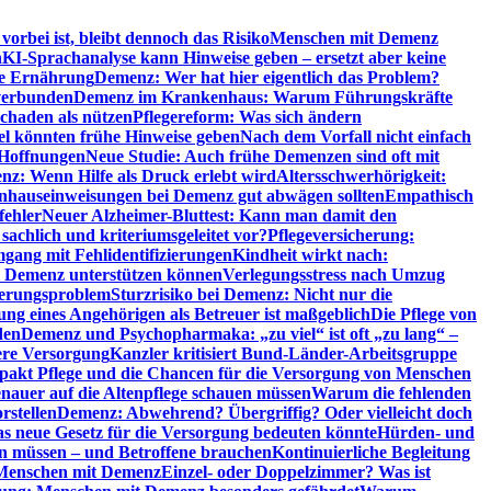
orbei ist, bleibt dennoch das Risiko
Menschen mit Demenz
n
KI-Sprachanalyse kann Hinweise geben – ersetzt aber keine
de Ernährung
Demenz: Wer hat hier eigentlich das Problem?
verbunden
Demenz im Krankenhaus: Warum Führungskräfte
chaden als nützen
Pflegereform: Was sich ändern
el könnten frühe Hinweise geben
Nach dem Vorfall nicht einfach
 Hoffnungen
Neue Studie: Auch frühe Demenzen sind oft mit
z: Wenn Hilfe als Druck erlebt wird
Altersschwerhörigkeit:
hauseinweisungen bei Demenz gut abwägen sollten
Empathisch
fehler
Neuer Alzheimer-Bluttest: Kann man damit den
achlich und kriteriumsgeleitet vor?
Pflegeversicherung:
mgang mit Fehlidentifizierungen
Kindheit wirkt nach:
i Demenz unterstützen können
Verlegungsstress nach Umzug
uerungsproblem
Sturzrisiko bei Demenz: Nicht nur die
ng eines Angehörigen als Betreuer ist maßgeblich
Die Pflege von
den
Demenz und Psychopharmaka: „zu viel“ ist oft „zu lang“ –
here Versorgung
Kanzler kritisiert Bund-Länder-Arbeitsgruppe
pakt Pflege und die Chancen für die Versorgung von Menschen
nauer auf die Altenpflege schauen müssen
Warum die fehlenden
rstellen
Demenz: Abwehrend? Übergriffig? Oder vielleicht doch
s neue Gesetz für die Versorgung bedeuten könnte
Hürden- und
en müssen – und Betroffene brauchen
Kontinuierliche Begleitung
t Menschen mit Demenz
Einzel- oder Doppelzimmer? Was ist