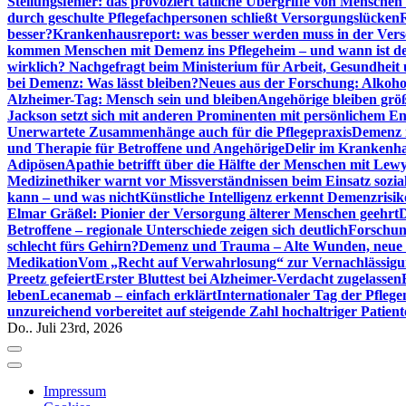
Stellungsfehler: das provoziert tätliche Übergriffe von Mensche
durch geschulte Pflegefachpersonen schließt Versorgungslücken
besser?
Krankenhausreport: was besser werden muss in der Ver
kommen Menschen mit Demenz ins Pflegeheim – und wann ist der
wirklich? Nachgefragt beim Ministerium für Arbeit, Gesundheit
bei Demenz: Was lässt bleiben?
Neues aus der Forschung: Alkoh
Alzheimer-Tag: Mensch sein und bleiben
Angehörige bleiben größ
Jackson setzt sich mit anderen Prominenten mit persönlichem E
Unerwartete Zusammenhänge auch für die Pflegepraxis
Demenz i
und Therapie für Betroffene und Angehörige
Delir im Krankenh
Adipösen
Apathie betrifft über die Hälfte der Menschen mit L
Medizinethiker warnt vor Missverständnissen beim Einsatz sozia
kann – und was nicht
Künstliche Intelligenz erkennt Demenzrisi
Elmar Gräßel: Pionier der Versorgung älterer Menschen geehrt
D
Betroffene – regionale Unterschiede zeigen sich deutlich
Forschun
schlecht fürs Gehirn?
Demenz und Trauma – Alte Wunden, neue H
Medikation
Vom „Recht auf Verwahrlosung“ zur Vernachlässig
Preetz gefeiert
Erster Bluttest bei Alzheimer-Verdacht zugelassen
leben
Lecanemab – einfach erklärt
Internationaler Tag der Pfleg
unzureichend vorbereitet auf steigende Zahl hochaltriger Patienten
Do.. Juli 23rd, 2026
Impressum