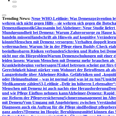
Trending News:
Neue WHO-Leitlinie: Was Demenzprävention lei
wehren sich nicht gegen Hilfe – sie wehren sich gegen die Botscha
Demenzdiagnostik
Glucosamin bei Alzheimer: Neue Studie liefer
Mundgesundheit bei Demenz: Warum Zahnvorsorge zu Hause
handeln müssen
Handschrift als Hinweis auf kognitive Veränder
könnte
Menschen mit Demenz versorgen: Verhalten doppelt lesen
weitermachen: Warum Sie in der Pflege einen Buddy-Check etabl
beeinflussbaren Risiken verbunden
Schreien und Rufen bei Demen
nicht nur ein Hörproblem
Warum Demenzschulungen mit einer eh
leiden lassen: Warum Menschen mit Demenz mehr brauchen als 
Krankheitsbeginn vorhersagen?
Enkel betreuen scheint gut fürs 
Gerechtigkeit hängt stärker vom Wohnort der Betroffenen ab al
Langzeitstudie über Alzheimer-Risiko, Gefäßrisiken und „kognit
oder Heimaufnahme – was ist normal und was ist zu tun?
Unsich
Medikamente zählen
S3-Leitlinie „Delir im höheren Lebensalter“
Menschen mit Demenz ist auch nachts eine Herausforderung
Deme
und wie Pflege Einfluss nehmen kann
Alzheimer-Demenz: Rapid Re
zur Reform der Pflegeversicherung
Schmerzmanagement im Alter n
mit Demenz
Vom Umgang mit Angehörigen: zwischen Verständni
Diagnosen auch ein Auftrag für die Pflege sind
Bedingt pflegebere
ganz anders?
Demenz im Hospiz: Beruhigungsmittel können das S