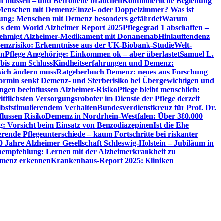
en müssen – und Betroffene brauchen
Kontinuierliche Begleitung
t Menschen mit Demenz
Einzel- oder Doppelzimmer? Was ist
utung: Menschen mit Demenz besonders gefährdet
Warum
aus dem World Alzheimer Report 2025
Pflegegrad 1 abschaffen –
ehmigt Alzheimer-Medikament mit Donanemab
Hinlauftendenz
menzrisiko: Erkenntnisse aus der UK-Biobank-Studie
Welt-
en
Pflege Angehörige: Einkommen ok – aber überlastet
Samuel L.
 bis zum Schluss
Kindheitserfahrungen und Demenz:
sich ändern muss
Ratgeberbuch Demenz: neues aus Forschung
ormin senkt Demenz- und Sterberisiko bei Übergewichtigen und
ungen beeinflussen Alzheimer-Risiko
Pflege bleibt menschlich:
rittlichsten Versorgungsroboter im Dienste der Pflege derzeit
lbststimulierendem Verhalten
Bundesverdienstkreuz für Prof. Dr.
flussen Risiko
Demenz in Nordrhein-Westfalen: Über 380.000
: Vorsicht beim Einsatz von Benzodiazepinen
Ist die Ehe
erende Pflegeunterschiede – kaum Fortschritte bei riskanter
0 Jahre Alzheimer Gesellschaft Schleswig-Holstein – Jubiläum in
empfehlung: Lernen mit der Alzheimerkrankheit zu
Demenz erkennen
Krankenhaus-Report 2025: Kliniken