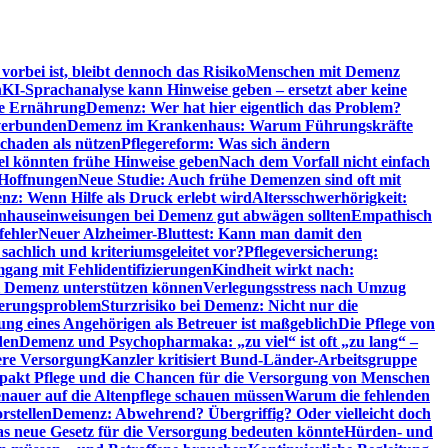
orbei ist, bleibt dennoch das Risiko
Menschen mit Demenz
n
KI-Sprachanalyse kann Hinweise geben – ersetzt aber keine
de Ernährung
Demenz: Wer hat hier eigentlich das Problem?
verbunden
Demenz im Krankenhaus: Warum Führungskräfte
chaden als nützen
Pflegereform: Was sich ändern
el könnten frühe Hinweise geben
Nach dem Vorfall nicht einfach
 Hoffnungen
Neue Studie: Auch frühe Demenzen sind oft mit
z: Wenn Hilfe als Druck erlebt wird
Altersschwerhörigkeit:
hauseinweisungen bei Demenz gut abwägen sollten
Empathisch
fehler
Neuer Alzheimer-Bluttest: Kann man damit den
achlich und kriteriumsgeleitet vor?
Pflegeversicherung:
mgang mit Fehlidentifizierungen
Kindheit wirkt nach:
i Demenz unterstützen können
Verlegungsstress nach Umzug
uerungsproblem
Sturzrisiko bei Demenz: Nicht nur die
ng eines Angehörigen als Betreuer ist maßgeblich
Die Pflege von
den
Demenz und Psychopharmaka: „zu viel“ ist oft „zu lang“ –
here Versorgung
Kanzler kritisiert Bund-Länder-Arbeitsgruppe
pakt Pflege und die Chancen für die Versorgung von Menschen
nauer auf die Altenpflege schauen müssen
Warum die fehlenden
rstellen
Demenz: Abwehrend? Übergriffig? Oder vielleicht doch
s neue Gesetz für die Versorgung bedeuten könnte
Hürden- und