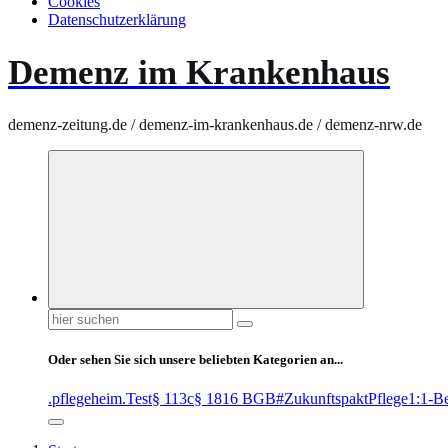
Cookies
Datenschutzerklärung
Demenz im Krankenhaus
demenz-zeitung.de / demenz-im-krankenhaus.de / demenz-nrw.de
Suchen
nach:
Oder sehen Sie sich unsere beliebten Kategorien an...
.pflegeheim
.Test
§ 113c
§ 1816 BGB
#ZukunftspaktPflege
1:1-B