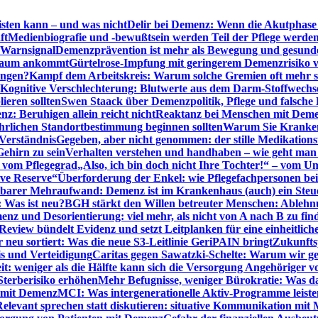
sten kann – und was nicht
Delir bei Demenz: Wenn die Akutphase v
ft
Medienbiografie und -bewußtsein werden Teil der Pflege werde
t Warnsignal
Demenzprävention ist mehr als Bewegung und gesun
 kaum ankommt
Gürtelrose-Impfung mit geringerem Demenzrisiko 
ungen?
Kampf dem Arbeitskreis: Warum solche Gremien oft mehr s
Kognitive Verschlechterung: Blutwerte aus dem Darm-Stoffwechs
ieren sollten
Swen Staack über Demenzpolitik, Pflege und falsche
z: Beruhigen allein reicht nicht
Reaktanz bei Menschen mit Demen
rlichen Standortbestimmung beginnen sollten
Warum Sie Kranken
Verständnis
Gegeben, aber nicht genommen: der stille Medikations
Gehirn zu sein
Verhalten verstehen und handhaben – wie geht man s
s vom Pflegegrad
„Also, ich bin doch nicht Ihre Tochter!“ – vom U
ive Reserve“
Überforderung der Enkel: wie Pflegefachpersonen be
tbarer Mehraufwand: Demenz ist im Krankenhaus (auch) ein Ste
: Was ist neu?
BGH stärkt den Willen betreuter Menschen: Ablehnu
nz und Desorientierung: viel mehr, als nicht von A nach B zu fin
view bündelt Evidenz und setzt Leitplanken für eine einheitlic
eu sortiert: Was die neue S3-Leitlinie GeriPAIN bringt
Zukunfts
s und Verteidigung
Caritas gegen Sawatzki-Schelte: Warum wir ge
it: weniger als die Hälfte kann sich die Versorgung Angehöriger vo
terberisiko erhöhen
Mehr Befugnisse, weniger Bürokratie: Was da
n mit Demenz
MCI: Was intergenerationelle Aktiv-Programme leist
Relevant sprechen statt diskutieren: situative Kommunikation mi