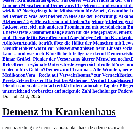
besser?
Krankenhausreport: was besser werden muss in der Ver
kommen Menschen mit Demenz ins Pflegeheim – und wann ist der
wirklich? Nachgefragt beim Ministerium für Arbeit, Gesundheit
bei Demenz: Was lässt bleiben?
Neues aus der Forschung: Alkoh
Alzheimer-Tag: Mensch sein und bleiben
Angehörige bleiben größ
Jackson setzt sich mit anderen Prominenten mit persönlichem E
Unerwartete Zusammenhänge auch für die Pflegepraxis
Demenz i
und Therapie für Betroffene und Angehörige
Delir im Krankenh
Adipösen
Apathie betrifft über die Hälfte der Menschen mit L
Medizinethiker warnt vor Missverständnissen beim Einsatz sozia
kann – und was nicht
Künstliche Intelligenz erkennt Demenzrisi
Elmar Gräßel: Pionier der Versorgung älterer Menschen geehrt
D
Betroffene – regionale Unterschiede zeigen sich deutlich
Forschun
schlecht fürs Gehirn?
Demenz und Trauma – Alte Wunden, neue H
Medikation
Vom „Recht auf Verwahrlosung“ zur Vernachlässig
Preetz gefeiert
Erster Bluttest bei Alzheimer-Verdacht zugelassen
leben
Lecanemab – einfach erklärt
Internationaler Tag der Pfleg
unzureichend vorbereitet auf steigende Zahl hochaltriger Patienten
Do.. Juli 23rd, 2026
Demenz im Krankenhaus
demenz-zeitung.de / demenz-im-krankenhaus.de / demenz-nrw.de