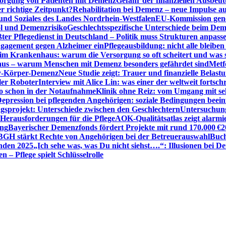
sorgung von Patienten mit Demenz
Gefahr der finanziellen Ausbe
 richtige Zeitpunkt?
Rehabilitation bei Demenz – neue Impulse 
 und Soziales des Landes Nordrhein-Westfalen
EU-Kommission gen
ol und Demenzrisiko
Geschlechtsspezifische Unterschiede beim De
ter Pflegedienst in Deutschland – Politik muss Strukturen anpass
ngagement gegen Alzheimer ein
Pflegeausbildung: nicht alle bleiben
m Krankenhaus: warum die Versorgung so oft scheitert und was 
aus – warum Menschen mit Demenz besonders gefährdet sind
Metf
ewy-Körper-Demenz
Neue Studie zeigt: Trauer und finanzielle Belast
ler Roboter
Interview mit Alice Lin: was einer der weltweit fortsch
ko schon in der Notaufnahme
Klinik ohne Reiz: vom Umgang mit se
epression bei pflegenden Angehörigen: soziale Bedingungen beein
gsprojekt: Unterschiede zwischen den Geschlechtern
Untersuchung
erausforderungen für die Pflege
AOK-Qualitätsatlas zeigt alarmi
ung
Bayerischer Demenzfonds fördert Projekte mit rund 170.000 €
2
BGH stärkt Rechte von Angehörigen bei der Betreuerauswahl
Buch
enden 2025
„Ich sehe was, was Du nicht siehst….“: Illusionen bei 
 – Pflege spielt Schlüsselrolle