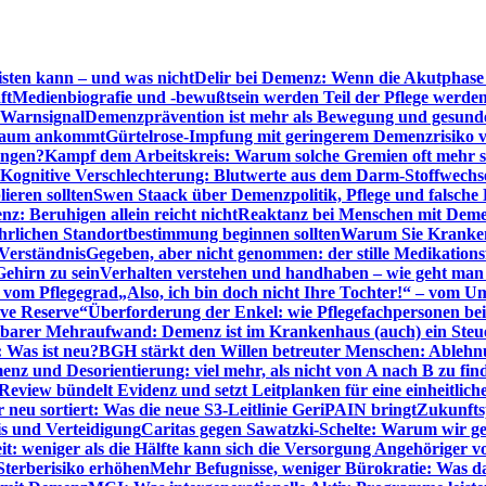
sten kann – und was nicht
Delir bei Demenz: Wenn die Akutphase v
ft
Medienbiografie und -bewußtsein werden Teil der Pflege werde
t Warnsignal
Demenzprävention ist mehr als Bewegung und gesun
 kaum ankommt
Gürtelrose-Impfung mit geringerem Demenzrisiko 
ungen?
Kampf dem Arbeitskreis: Warum solche Gremien oft mehr s
Kognitive Verschlechterung: Blutwerte aus dem Darm-Stoffwechs
ieren sollten
Swen Staack über Demenzpolitik, Pflege und falsche
z: Beruhigen allein reicht nicht
Reaktanz bei Menschen mit Demen
rlichen Standortbestimmung beginnen sollten
Warum Sie Kranken
Verständnis
Gegeben, aber nicht genommen: der stille Medikations
Gehirn zu sein
Verhalten verstehen und handhaben – wie geht man s
s vom Pflegegrad
„Also, ich bin doch nicht Ihre Tochter!“ – vom U
ive Reserve“
Überforderung der Enkel: wie Pflegefachpersonen be
tbarer Mehraufwand: Demenz ist im Krankenhaus (auch) ein Ste
: Was ist neu?
BGH stärkt den Willen betreuter Menschen: Ablehnu
nz und Desorientierung: viel mehr, als nicht von A nach B zu fin
view bündelt Evidenz und setzt Leitplanken für eine einheitlic
eu sortiert: Was die neue S3-Leitlinie GeriPAIN bringt
Zukunfts
s und Verteidigung
Caritas gegen Sawatzki-Schelte: Warum wir ge
it: weniger als die Hälfte kann sich die Versorgung Angehöriger vo
terberisiko erhöhen
Mehr Befugnisse, weniger Bürokratie: Was da