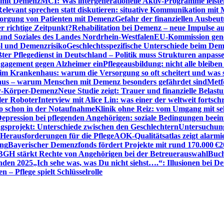
n mit Demenz
MCI: Was intergenerationelle Aktiv-Programme leist
Relevant sprechen statt diskutieren: situative Kommunikation mi
sorgung von Patienten mit Demenz
Gefahr der finanziellen Ausbe
 richtige Zeitpunkt?
Rehabilitation bei Demenz – neue Impulse 
 und Soziales des Landes Nordrhein-Westfalen
EU-Kommission gen
ol und Demenzrisiko
Geschlechtsspezifische Unterschiede beim De
ter Pflegedienst in Deutschland – Politik muss Strukturen anpass
ngagement gegen Alzheimer ein
Pflegeausbildung: nicht alle bleiben
m Krankenhaus: warum die Versorgung so oft scheitert und was 
aus – warum Menschen mit Demenz besonders gefährdet sind
Metf
ewy-Körper-Demenz
Neue Studie zeigt: Trauer und finanzielle Belast
ler Roboter
Interview mit Alice Lin: was einer der weltweit fortsch
ko schon in der Notaufnahme
Klinik ohne Reiz: vom Umgang mit se
epression bei pflegenden Angehörigen: soziale Bedingungen beein
gsprojekt: Unterschiede zwischen den Geschlechtern
Untersuchung
erausforderungen für die Pflege
AOK-Qualitätsatlas zeigt alarmi
ung
Bayerischer Demenzfonds fördert Projekte mit rund 170.000 €
2
BGH stärkt Rechte von Angehörigen bei der Betreuerauswahl
Buch
enden 2025
„Ich sehe was, was Du nicht siehst….“: Illusionen bei 
 – Pflege spielt Schlüsselrolle