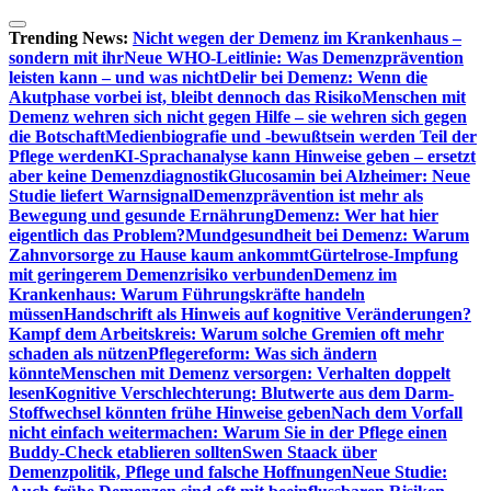
Zum
Inhalt
Trending News:
Nicht wegen der Demenz im Krankenhaus –
springen
sondern mit ihr
Neue WHO-Leitlinie: Was Demenzprävention
leisten kann – und was nicht
Delir bei Demenz: Wenn die
Akutphase vorbei ist, bleibt dennoch das Risiko
Menschen mit
Demenz wehren sich nicht gegen Hilfe – sie wehren sich gegen
die Botschaft
Medienbiografie und -bewußtsein werden Teil der
Pflege werden
KI-Sprachanalyse kann Hinweise geben – ersetzt
aber keine Demenzdiagnostik
Glucosamin bei Alzheimer: Neue
Studie liefert Warnsignal
Demenzprävention ist mehr als
Bewegung und gesunde Ernährung
Demenz: Wer hat hier
eigentlich das Problem?
Mundgesundheit bei Demenz: Warum
Zahnvorsorge zu Hause kaum ankommt
Gürtelrose-Impfung
mit geringerem Demenzrisiko verbunden
Demenz im
Krankenhaus: Warum Führungskräfte handeln
müssen
Handschrift als Hinweis auf kognitive Veränderungen?
Kampf dem Arbeitskreis: Warum solche Gremien oft mehr
schaden als nützen
Pflegereform: Was sich ändern
könnte
Menschen mit Demenz versorgen: Verhalten doppelt
lesen
Kognitive Verschlechterung: Blutwerte aus dem Darm-
Stoffwechsel könnten frühe Hinweise geben
Nach dem Vorfall
nicht einfach weitermachen: Warum Sie in der Pflege einen
Buddy-Check etablieren sollten
Swen Staack über
Demenzpolitik, Pflege und falsche Hoffnungen
Neue Studie: