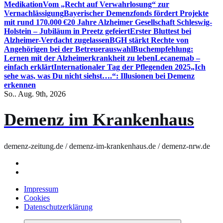
Medikation
Vom „Recht auf Verwahrlosung“ zur
Vernachlässigung
Bayerischer Demenzfonds fördert Projekte
mit rund 170.000 €
20 Jahre Alzheimer Gesellschaft Schleswig-
Holstein – Jubiläum in Preetz gefeiert
Erster Bluttest bei
Alzheimer-Verdacht zugelassen
BGH stärkt Rechte von
Angehörigen bei der Betreuerauswahl
Buchempfehlung:
Lernen mit der Alzheimerkrankheit zu leben
Lecanemab –
einfach erklärt
Internationaler Tag der Pflegenden 2025
„Ich
sehe was, was Du nicht siehst….“: Illusionen bei Demenz
erkennen
So.. Aug. 9th, 2026
Demenz im Krankenhaus
demenz-zeitung.de / demenz-im-krankenhaus.de / demenz-nrw.de
Impressum
Cookies
Datenschutzerklärung