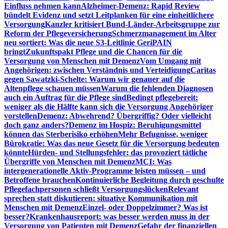
Einfluss nehmen kann
Alzheimer-Demenz: Rapid Review
bündelt Evidenz und setzt Leitplanken für eine einheitlichere
Versorgung
Kanzler kritisiert Bund-Länder-Arbeitsgruppe zur
Reform der Pflegeversicherung
Schmerzmanagement im Alter
neu sortiert: Was die neue S3-Leitlinie GeriPAIN
bringt
Zukunftspakt Pflege und die Chancen für die
Versorgung von Menschen mit Demenz
Vom Umgang mit
Angehörigen: zwischen Verständnis und Verteidigung
Caritas
gegen Sawatzki-Schelte: Warum wir genauer auf die
Altenpflege schauen müssen
Warum die fehlenden Diagnosen
auch ein Auftrag für die Pflege sind
Bedingt pflegebereit:
weniger als die Hälfte kann sich die Versorgung Angehöriger
vorstellen
Demenz: Abwehrend? Übergriffig? Oder vielleicht
doch ganz anders?
Demenz im Hospiz: Beruhigungsmittel
können das Sterberisiko erhöhen
Mehr Befugnisse, weniger
Bürokratie: Was das neue Gesetz für die Versorgung bedeuten
könnte
Hürden- und Stellungsfehler: das provoziert tätliche
Übergriffe von Menschen mit Demenz
MCI: Was
intergenerationelle Aktiv-Programme leisten müssen – und
Betroffene brauchen
Kontinuierliche Begleitung durch geschulte
Pflegefachpersonen schließt Versorgungslücken
Relevant
sprechen statt diskutieren: situative Kommunikation mit
Menschen mit Demenz
Einzel- oder Doppelzimmer? Was ist
besser?
Krankenhausreport: was besser werden muss in der
Versorgung von Patienten mit Demenz
Gefahr der finanziellen