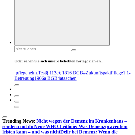
Suchen
nach:
Oder sehen Sie sich unsere beliebten Kategorien an...
.pflegeheim
.Test
§ 113c
§ 1816 BGB
#ZukunftspaktPflege
1:1-
Betreuung
1906a BGB
4at
aachen
Trending News:
Nicht wegen der Demenz im Krankenhaus –
sondern mit ihr
Neue WHO-Leitlinie: Was Demenzprävention
leisten kann – und was nicht
Delir bei Demenz: Wenn die