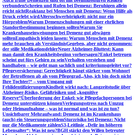
Auch frühe Demenzen sind oft mit beeinflussbaren Risiken
verbunden
Schreien und Rufen bei Demenz: Beruhigen allein
reicht nicht
Reaktanz bei Menschen mit Demenz: Wenn Hilfe als
Druck erlebt wird
Altersschwerhörigkeit: nicht nur ein
Hörproblem
Warum Demenzschulungen mit einer ehrlichen
Standortbestimmung beginnen sollten
Warum Sie
Krankenhauseinweisungen bei Demenz gut abwägen
sollten
Empathisch leiden lassen: Warum Menschen mit Demenz
mehr brauchen als Verständnis
Gegeben, aber nicht genommen:
der stille Medikationsfehler
Neuer Alzheimer-Bluttest: Kann
man damit den Krankheitsbeginn vorhersagen?
Enkel betreuen
scheint gut fürs Gehirn zu sein
Verhalten verstehen und
handhaben – wie geht man sachlich und kriteriumsgeleitet vor?
Pflegeversicherung: Gerechtigkeit hängt stärker vom Wohnort
der Betroffenen ab als vom Pflegegrad
„Also, ich bin doch nicht
Ihre Tochter!“ – vom Umgang mit
Fehlidentifizierungen
Kindheit wirkt nach: Langzeitstudie über
Alzheimer-Risiko, Gefäßrisiken und „kognitive
Reserve“
Überforderung der Enkel: wie Pflegefachpersonen bei
Demenz unterstützen können
Verlegungsstress nach Umzug
oder Heimaufnahme – was ist normal und was ist zu tun?
Unsichtbarer Mehraufwand: Demenz ist im Krankenhaus
(auch) ein Steuerungsproblem
Sturzrisiko bei Demenz: Nicht
nur die Medikamente zählen
S3-Leitlinie „Delir im höheren
Lebensalter“: Was ist neu?
BGH stärkt den Willen betreuter