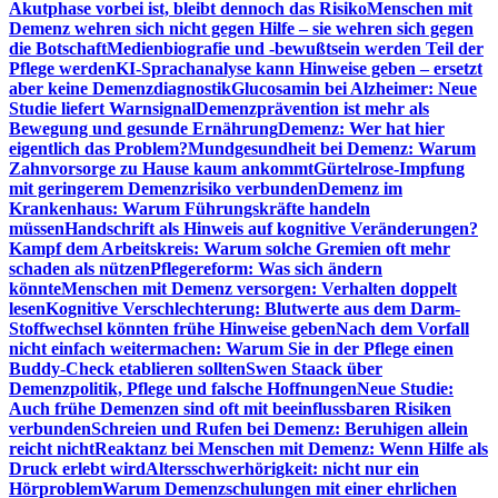
Akutphase vorbei ist, bleibt dennoch das Risiko
Menschen mit
Demenz wehren sich nicht gegen Hilfe – sie wehren sich gegen
die Botschaft
Medienbiografie und -bewußtsein werden Teil der
Pflege werden
KI-Sprachanalyse kann Hinweise geben – ersetzt
aber keine Demenzdiagnostik
Glucosamin bei Alzheimer: Neue
Studie liefert Warnsignal
Demenzprävention ist mehr als
Bewegung und gesunde Ernährung
Demenz: Wer hat hier
eigentlich das Problem?
Mundgesundheit bei Demenz: Warum
Zahnvorsorge zu Hause kaum ankommt
Gürtelrose-Impfung
mit geringerem Demenzrisiko verbunden
Demenz im
Krankenhaus: Warum Führungskräfte handeln
müssen
Handschrift als Hinweis auf kognitive Veränderungen?
Kampf dem Arbeitskreis: Warum solche Gremien oft mehr
schaden als nützen
Pflegereform: Was sich ändern
könnte
Menschen mit Demenz versorgen: Verhalten doppelt
lesen
Kognitive Verschlechterung: Blutwerte aus dem Darm-
Stoffwechsel könnten frühe Hinweise geben
Nach dem Vorfall
nicht einfach weitermachen: Warum Sie in der Pflege einen
Buddy-Check etablieren sollten
Swen Staack über
Demenzpolitik, Pflege und falsche Hoffnungen
Neue Studie:
Auch frühe Demenzen sind oft mit beeinflussbaren Risiken
verbunden
Schreien und Rufen bei Demenz: Beruhigen allein
reicht nicht
Reaktanz bei Menschen mit Demenz: Wenn Hilfe als
Druck erlebt wird
Altersschwerhörigkeit: nicht nur ein
Hörproblem
Warum Demenzschulungen mit einer ehrlichen