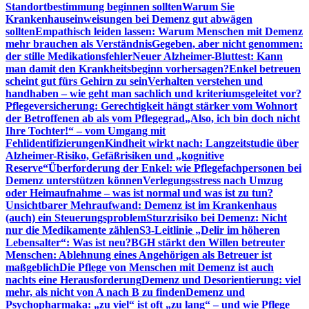
Standortbestimmung beginnen sollten
Warum Sie
Krankenhauseinweisungen bei Demenz gut abwägen
sollten
Empathisch leiden lassen: Warum Menschen mit Demenz
mehr brauchen als Verständnis
Gegeben, aber nicht genommen:
der stille Medikationsfehler
Neuer Alzheimer-Bluttest: Kann
man damit den Krankheitsbeginn vorhersagen?
Enkel betreuen
scheint gut fürs Gehirn zu sein
Verhalten verstehen und
handhaben – wie geht man sachlich und kriteriumsgeleitet vor?
Pflegeversicherung: Gerechtigkeit hängt stärker vom Wohnort
der Betroffenen ab als vom Pflegegrad
„Also, ich bin doch nicht
Ihre Tochter!“ – vom Umgang mit
Fehlidentifizierungen
Kindheit wirkt nach: Langzeitstudie über
Alzheimer-Risiko, Gefäßrisiken und „kognitive
Reserve“
Überforderung der Enkel: wie Pflegefachpersonen bei
Demenz unterstützen können
Verlegungsstress nach Umzug
oder Heimaufnahme – was ist normal und was ist zu tun?
Unsichtbarer Mehraufwand: Demenz ist im Krankenhaus
(auch) ein Steuerungsproblem
Sturzrisiko bei Demenz: Nicht
nur die Medikamente zählen
S3-Leitlinie „Delir im höheren
Lebensalter“: Was ist neu?
BGH stärkt den Willen betreuter
Menschen: Ablehnung eines Angehörigen als Betreuer ist
maßgeblich
Die Pflege von Menschen mit Demenz ist auch
nachts eine Herausforderung
Demenz und Desorientierung: viel
mehr, als nicht von A nach B zu finden
Demenz und
Psychopharmaka: „zu viel“ ist oft „zu lang“ – und wie Pflege