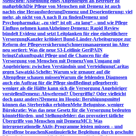
Menschen: Ablehnung eines Angehörigen als Betreuer ist
maßgeblich
Die Pflege von Menschen mit Demenz ist auch
nachts eine Herausforderung
Demenz und Desorientierung: viel
mehr, als nicht von A nach B zu finden
Demenz und
Psychopharmaka: „zu viel“ ist oft „zu lang“ – und wie Pflege
Einfluss nehmen kann
Alzheimer-Demenz: Rapid Review
bündelt Evidenz und setzt Leitplanken für eine einheitlichere
Versorgung
Kanzler kritisiert Bund-Länder-Arbeitsgruppe zur
Reform der Pflegeversicherung
Schmerzmanagement im Alter
neu sortiert: Was die neue S3-Leitlinie GeriPAIN
bringt
Zukunftspakt Pflege und die Chancen für die
Versorgung von Menschen mit Demenz
Vom Umgang mit
Angehörigen: zwischen Verständnis und Verteidigung
Caritas
gegen Sawatzki-Schelte: Warum wir genauer auf die
Altenpflege schauen müssen
Warum die fehlenden Diagnosen
auch ein Auftrag für die Pflege sind
Bedingt pflegebereit:
weniger als die Hälfte kann sich die Versorgung Angehöriger
vorstellen
Demenz: Abwehrend? Übergriffig? Oder vielleicht
doch ganz anders?
Demenz im Hospiz: Beruhigungsmittel
können das Sterberisiko erhöhen
Mehr Befugnisse, weniger
Bürokratie: Was das neue Gesetz für die Versorgung bedeuten
könnte
Hürden- und Stellungsfehler: das provoziert tätliche
Übergriffe von Menschen mit Demenz
MCI: Was
intergenerationelle Aktiv-Programme leisten müssen – und
Betroffene brauchen
Kontinuierliche Begleitung durch geschulte