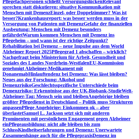
Pflegefachpersonen schließt Versorgungslücken
Relevant
sprechen statt diskutieren: situative Kommunikation mit
Menschen mit Demenz
Einzel- oder Doppelzimmer? Was ist
besser?
Krankenhausreport: was besser werden muss in der
Versorgung von Patienten mit Demenz
Gefahr der finanziellen
Ausbeutung: Menschen mit Demenz besonders
gefährdet
Warum kommen Menschen mit Demenz ins
Pflegeheim – und wann ist der richtige Zeitpunkt?
Rehabilitation bei Demenz – neue Impulse aus dem World
Alzheimer Report 2025
Pflegegrad 1 abschaffen – wirklich?
Nachgefragt beim Ministerium für Arbeit, Gesundheit und
Soziales des Landes Nordrhein-Westfalen
EU-Kommission
genehmigt Alzheimer-Medikament mit
Donanemab
Hinlauftendenz bei Demenz: Was lässt bleiben?
Neues aus der Forschung: Alkohol und
Demenzrisiko
Geschlechtsspezifische Unterschiede beim
Demenzrisiko: Erkenntnisse aus der UK-Biobank-Studie
Welt-
Alzheimer-Tag: Mensch sein und bleiben
Angehörige bleiben
größter Pflegedienst in Deutschland – Politik muss Strukturen
anpassen
Pflege Angehörige: Einkommen ok – aber
überlastet
Samuel L. Jackson setzt sich mit anderen
Prominenten mit persönlichem Engagement gegen Alzheimer
ein
Pflegeausbildung: nicht alle bleiben bis zum
Schluss
Kindheitserfahrungen und Demenz: Unerwartete
Zusammenhänge auch für die Pflegepraxis
Demenz im