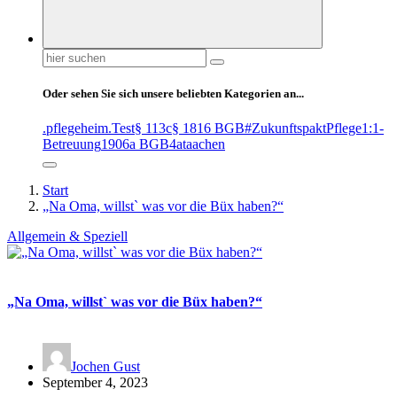
Suchen
nach:
Oder sehen Sie sich unsere beliebten Kategorien an...
.pflegeheim
.Test
§ 113c
§ 1816 BGB
#ZukunftspaktPflege
1:1-
Betreuung
1906a BGB
4at
aachen
Start
„Na Oma, willst` was vor die Büx haben?“
Allgemein & Speziell
„Na Oma, willst` was vor die Büx haben?“
Jochen Gust
September 4, 2023