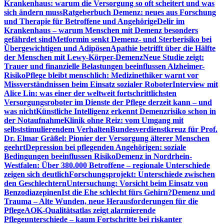
Krankenhaus: warum die Versorgung so oft scheitert und was
sich ändern muss
Ratgeberbuch Demenz: neues aus Forschung
und Therapie für Betroffene und Angehörige
Delir im
Krankenhaus – warum Menschen mit Demenz besonders
gefährdet sind
Metformin senkt Demenz- und Sterberisiko bei
Übergewichtigen und Adipösen
Apathie betrifft über die Hälfte
der Menschen mit Lewy-Körper-Demenz
Neue Studie zeigt:
Trauer und finanzielle Belastungen beeinflussen Alzheimer-
Risiko
Pflege bleibt menschlich: Medizinethiker warnt vor
Missverständnissen beim Einsatz sozialer Roboter
Interview mit
Alice Lin: was einer der weltweit fortschrittlichsten
Versorgungsroboter im Dienste der Pflege derzeit kann – und
was nicht
Künstliche Intelligenz erkennt Demenzrisiko schon in
der Notaufnahme
Klinik ohne Reiz: vom Umgang mit
selbststimulierendem Verhalten
Bundesverdienstkreuz für Prof.
Dr. Elmar Gräßel: Pionier der Versorgung älterer Menschen
geehrt
Depression bei pflegenden Angehörigen: soziale
Bedingungen beeinflussen Risiko
Demenz in Nordrhein-
Westfalen: Über 380.000 Betroffene – regionale Unterschiede
zeigen sich deutlich
Forschungsprojekt: Unterschiede zwischen
den Geschlechtern
Untersuchung: Vorsicht beim Einsatz von
Benzodiazepinen
Ist die Ehe schlecht fürs Gehirn?
Demenz und
Trauma – Alte Wunden, neue Herausforderungen für die
Pflege
AOK-Qualitätsatlas zeigt alarmierende
Pflegeunterschiede – kaum Fortschritte bei riskanter