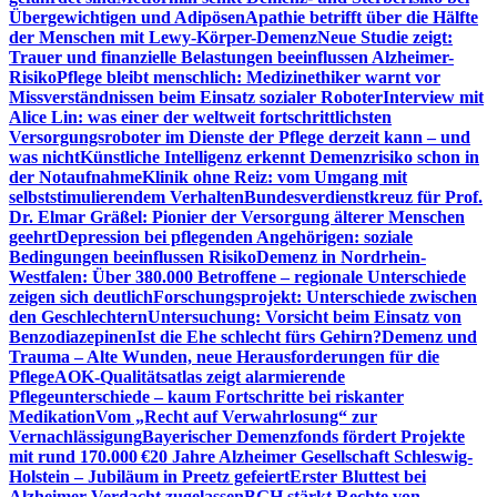
Übergewichtigen und Adipösen
Apathie betrifft über die Hälfte
der Menschen mit Lewy-Körper-Demenz
Neue Studie zeigt:
Trauer und finanzielle Belastungen beeinflussen Alzheimer-
Risiko
Pflege bleibt menschlich: Medizinethiker warnt vor
Missverständnissen beim Einsatz sozialer Roboter
Interview mit
Alice Lin: was einer der weltweit fortschrittlichsten
Versorgungsroboter im Dienste der Pflege derzeit kann – und
was nicht
Künstliche Intelligenz erkennt Demenzrisiko schon in
der Notaufnahme
Klinik ohne Reiz: vom Umgang mit
selbststimulierendem Verhalten
Bundesverdienstkreuz für Prof.
Dr. Elmar Gräßel: Pionier der Versorgung älterer Menschen
geehrt
Depression bei pflegenden Angehörigen: soziale
Bedingungen beeinflussen Risiko
Demenz in Nordrhein-
Westfalen: Über 380.000 Betroffene – regionale Unterschiede
zeigen sich deutlich
Forschungsprojekt: Unterschiede zwischen
den Geschlechtern
Untersuchung: Vorsicht beim Einsatz von
Benzodiazepinen
Ist die Ehe schlecht fürs Gehirn?
Demenz und
Trauma – Alte Wunden, neue Herausforderungen für die
Pflege
AOK-Qualitätsatlas zeigt alarmierende
Pflegeunterschiede – kaum Fortschritte bei riskanter
Medikation
Vom „Recht auf Verwahrlosung“ zur
Vernachlässigung
Bayerischer Demenzfonds fördert Projekte
mit rund 170.000 €
20 Jahre Alzheimer Gesellschaft Schleswig-
Holstein – Jubiläum in Preetz gefeiert
Erster Bluttest bei
Alzheimer-Verdacht zugelassen
BGH stärkt Rechte von