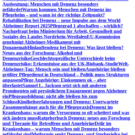
Ausbeutung: Menschen mit Demenz besonders
gefährdet
Warum kommen Menschen mit Demenz ins
Pflegeheim – und wann ist der richtige Zeitpunkt?
Rehabilitation bei Demenz – neue Impulse aus dem World
Alzheimer Report 2025
Pflegegrad 1 abschaffen – wirklich?
Nachgefragt beim Ministerium für Arbeit, Gesundheit und
Soziales des Landes Nordrhein-Westfalen
EU-Kommission
genehmigt Alzheimer-Medikament mit
Donanemab
Hinlauftendenz bei Demenz: Was lässt bleiben?
Neues aus der Forschung: Alkohol und
Demenzrisiko
Geschlechtsspezifische Unterschiede beim
Demenzrisiko: Erkenntnisse aus der UK-Biobank-Studie
Welt-
Alzheimer-Tag: Mensch sein und bleiben
Angehörige bleiben
größter Pflegedienst in Deutschland – Politik muss Strukturen
anpassen
Pflege Angehörige: Einkommen ok – aber
überlastet
Samuel L. Jackson setzt sich mit anderen
Prominenten mit persönlichem Engagement gegen Alzheimer
ein
Pflegeausbildung: nicht alle bleiben bis zum
Schluss
Kindheitserfahrungen und Demenz: Unerwartete
Zusammenhänge auch für die Pflegepraxis
Demenz im
Krankenhaus: warum die Versorgung so oft scheitert und was
sich ändern muss
Ratgeberbuch Demenz: neues aus Forschung
und Therapie für Betroffene und Angehörige
Delir im
Krankenhaus – warum Menschen mit Demenz besonders
gefährdet sind
Metformin senkt Demenz- und Sterberisiko bei