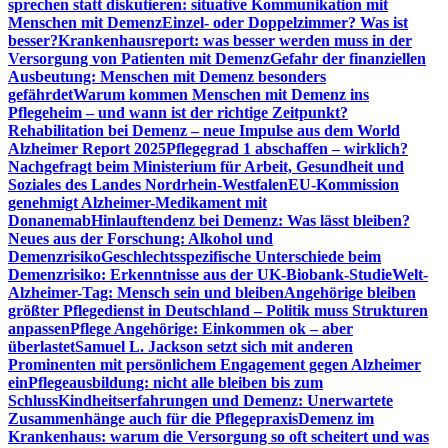
sprechen statt diskutieren: situative Kommunikation mit
Menschen mit Demenz
Einzel- oder Doppelzimmer? Was ist
besser?
Krankenhausreport: was besser werden muss in der
Versorgung von Patienten mit Demenz
Gefahr der finanziellen
Ausbeutung: Menschen mit Demenz besonders
gefährdet
Warum kommen Menschen mit Demenz ins
Pflegeheim – und wann ist der richtige Zeitpunkt?
Rehabilitation bei Demenz – neue Impulse aus dem World
Alzheimer Report 2025
Pflegegrad 1 abschaffen – wirklich?
Nachgefragt beim Ministerium für Arbeit, Gesundheit und
Soziales des Landes Nordrhein-Westfalen
EU-Kommission
genehmigt Alzheimer-Medikament mit
Donanemab
Hinlauftendenz bei Demenz: Was lässt bleiben?
Neues aus der Forschung: Alkohol und
Demenzrisiko
Geschlechtsspezifische Unterschiede beim
Demenzrisiko: Erkenntnisse aus der UK-Biobank-Studie
Welt-
Alzheimer-Tag: Mensch sein und bleiben
Angehörige bleiben
größter Pflegedienst in Deutschland – Politik muss Strukturen
anpassen
Pflege Angehörige: Einkommen ok – aber
überlastet
Samuel L. Jackson setzt sich mit anderen
Prominenten mit persönlichem Engagement gegen Alzheimer
ein
Pflegeausbildung: nicht alle bleiben bis zum
Schluss
Kindheitserfahrungen und Demenz: Unerwartete
Zusammenhänge auch für die Pflegepraxis
Demenz im
Krankenhaus: warum die Versorgung so oft scheitert und was