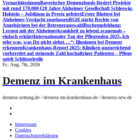
Vernachlässigung
Bayerischer Demenzfonds fördert Projekte
mit rund 170.000 €
20 Jahre Alzheimer Gesellschaft Schleswig-
Holstein – Jubiläum in Preetz gefeiert
Erster Bluttest bei
Alzheimer-Verdacht zugelassen
BGH stärkt Rechte von
Angehörigen bei der Betreuerauswahl
Buchempfehlung:
Lernen mit der Alzheimerkrankheit zu leben
Lecanemab –
einfach erklärt
Internationaler Tag der Pflegenden 2025
„Ich
sehe was, was Du nicht siehst….“: Illusionen bei Demenz
erkennen
Krankenhaus-Report 2025: Kliniken unzureichend
vorbereitet auf steigende Zahl hochaltriger Patienten – Pflege
spielt Schlüsselrolle
Fr.. Aug. 7th, 2026
Demenz im Krankenhaus
demenz-zeitung.de / demenz-im-krankenhaus.de / demenz-nrw.de
Impressum
Cookies
Datenschutzerklärung