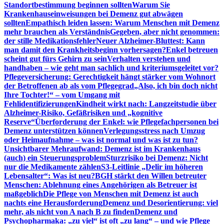
Standortbestimmung beginnen sollten
Warum Sie
Krankenhauseinweisungen bei Demenz gut abwägen
sollten
Empathisch leiden lassen: Warum Menschen mit Demenz
mehr brauchen als Verständnis
Gegeben, aber nicht genommen:
der stille Medikationsfehler
Neuer Alzheimer-Bluttest: Kann
man damit den Krankheitsbeginn vorhersagen?
Enkel betreuen
scheint gut fürs Gehirn zu sein
Verhalten verstehen und
handhaben – wie geht man sachlich und kriteriumsgeleitet vor?
Pflegeversicherung: Gerechtigkeit hängt stärker vom Wohnort
der Betroffenen ab als vom Pflegegrad
„Also, ich bin doch nicht
Ihre Tochter!“ – vom Umgang mit
Fehlidentifizierungen
Kindheit wirkt nach: Langzeitstudie über
Alzheimer-Risiko, Gefäßrisiken und „kognitive
Reserve“
Überforderung der Enkel: wie Pflegefachpersonen bei
Demenz unterstützen können
Verlegungsstress nach Umzug
oder Heimaufnahme – was ist normal und was ist zu tun?
Unsichtbarer Mehraufwand: Demenz ist im Krankenhaus
(auch) ein Steuerungsproblem
Sturzrisiko bei Demenz: Nicht
nur die Medikamente zählen
S3-Leitlinie „Delir im höheren
Lebensalter“: Was ist neu?
BGH stärkt den Willen betreuter
Menschen: Ablehnung eines Angehörigen als Betreuer ist
maßgeblich
Die Pflege von Menschen mit Demenz ist auch
nachts eine Herausforderung
Demenz und Desorientierung: viel
mehr, als nicht von A nach B zu finden
Demenz und
Psychopharmaka: „zu viel“ ist oft „zu lang“ – und wie Pflege