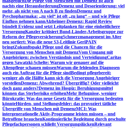
maßgeblich
Die Pflege von Menschen mit Demenz ist auch
nachts eine Herausforderung
Demenz und Desorientierung: viel
mehr, als nicht von A nach B zu finden
Demenz und
Psychopharmaka: „zu viel“ ist oft „zu lang“ – und wie Pflege
Einfluss nehmen kann
Alzheimer-Demenz: Rapid Review
bündelt Evidenz und setzt Leitplanken für eine einheitlichere
Versorgung
Kanzler kritisiert Bund-Länder-Arbeitsgruppe zur
Reform der Pflegeversicherung
Schmerzmanagement im Alter
neu sortiert: Was die neue S3-Leitlinie GeriPAIN
bringt
Zukunftspakt Pflege und die Chancen für die
Versorgung von Menschen mit Demenz
Vom Umgang mit
Angehörigen: zwischen Verständnis und Verteidigung
Caritas
gegen Sawatzki-Schelte: Warum wir genauer auf die
Altenpflege schauen müssen
Warum die fehlenden Diagnosen
auch ein Auftrag für die Pflege sind
Bedingt pflegebereit:
weniger als die Hälfte kann sich die Versorgung Angehöriger
vorstellen
Demenz: Abwehrend? Übergriffig? Oder vielleicht
doch ganz anders?
Demenz im Hospiz: Beruhigungsmittel
können das Sterberisiko erhöhen
Mehr Befugnisse, weniger
Bürokratie: Was das neue Gesetz für die Versorgung bedeuten
könnte
Hürden- und Stellungsfehler: das provoziert tätliche
Übergriffe von Menschen mit Demenz
MCI: Was
intergenerationelle Aktiv-Programme leisten müssen – und
Betroffene brauchen
Kontinuierliche Begleitung durch geschulte
Pflegefachpersonen schließt Versorgungslücken
Relevant