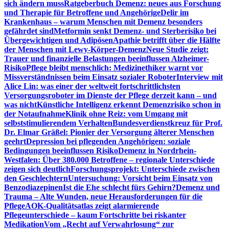
sich ändern muss
Ratgeberbuch Demenz: neues aus Forschung
und Therapie für Betroffene und Angehörige
Delir im
Krankenhaus – warum Menschen mit Demenz besonders
gefährdet sind
Metformin senkt Demenz- und Sterberisiko bei
Übergewichtigen und Adipösen
Apathie betrifft über die Hälfte
der Menschen mit Lewy-Körper-Demenz
Neue Studie zeigt:
Trauer und finanzielle Belastungen beeinflussen Alzheimer-
Risiko
Pflege bleibt menschlich: Medizinethiker warnt vor
Missverständnissen beim Einsatz sozialer Roboter
Interview mit
Alice Lin: was einer der weltweit fortschrittlichsten
Versorgungsroboter im Dienste der Pflege derzeit kann – und
was nicht
Künstliche Intelligenz erkennt Demenzrisiko schon in
der Notaufnahme
Klinik ohne Reiz: vom Umgang mit
selbststimulierendem Verhalten
Bundesverdienstkreuz für Prof.
Dr. Elmar Gräßel: Pionier der Versorgung älterer Menschen
geehrt
Depression bei pflegenden Angehörigen: soziale
Bedingungen beeinflussen Risiko
Demenz in Nordrhein-
Westfalen: Über 380.000 Betroffene – regionale Unterschiede
zeigen sich deutlich
Forschungsprojekt: Unterschiede zwischen
den Geschlechtern
Untersuchung: Vorsicht beim Einsatz von
Benzodiazepinen
Ist die Ehe schlecht fürs Gehirn?
Demenz und
Trauma – Alte Wunden, neue Herausforderungen für die
Pflege
AOK-Qualitätsatlas zeigt alarmierende
Pflegeunterschiede – kaum Fortschritte bei riskanter
Medikation
Vom „Recht auf Verwahrlosung“ zur