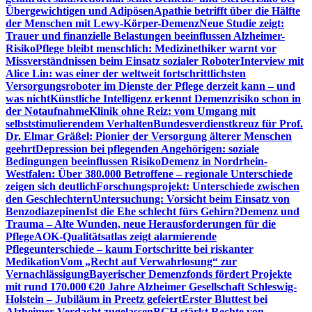
Übergewichtigen und Adipösen
Apathie betrifft über die Hälfte
der Menschen mit Lewy-Körper-Demenz
Neue Studie zeigt:
Trauer und finanzielle Belastungen beeinflussen Alzheimer-
Risiko
Pflege bleibt menschlich: Medizinethiker warnt vor
Missverständnissen beim Einsatz sozialer Roboter
Interview mit
Alice Lin: was einer der weltweit fortschrittlichsten
Versorgungsroboter im Dienste der Pflege derzeit kann – und
was nicht
Künstliche Intelligenz erkennt Demenzrisiko schon in
der Notaufnahme
Klinik ohne Reiz: vom Umgang mit
selbststimulierendem Verhalten
Bundesverdienstkreuz für Prof.
Dr. Elmar Gräßel: Pionier der Versorgung älterer Menschen
geehrt
Depression bei pflegenden Angehörigen: soziale
Bedingungen beeinflussen Risiko
Demenz in Nordrhein-
Westfalen: Über 380.000 Betroffene – regionale Unterschiede
zeigen sich deutlich
Forschungsprojekt: Unterschiede zwischen
den Geschlechtern
Untersuchung: Vorsicht beim Einsatz von
Benzodiazepinen
Ist die Ehe schlecht fürs Gehirn?
Demenz und
Trauma – Alte Wunden, neue Herausforderungen für die
Pflege
AOK-Qualitätsatlas zeigt alarmierende
Pflegeunterschiede – kaum Fortschritte bei riskanter
Medikation
Vom „Recht auf Verwahrlosung“ zur
Vernachlässigung
Bayerischer Demenzfonds fördert Projekte
mit rund 170.000 €
20 Jahre Alzheimer Gesellschaft Schleswig-
Holstein – Jubiläum in Preetz gefeiert
Erster Bluttest bei
Alzheimer-Verdacht zugelassen
BGH stärkt Rechte von