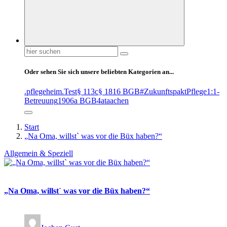
Suchen
nach:
Oder sehen Sie sich unsere beliebten Kategorien an...
.pflegeheim
.Test
§ 113c
§ 1816 BGB
#ZukunftspaktPflege
1:1-
Betreuung
1906a BGB
4at
aachen
Start
„Na Oma, willst` was vor die Büx haben?“
Allgemein & Speziell
„Na Oma, willst` was vor die Büx haben?“