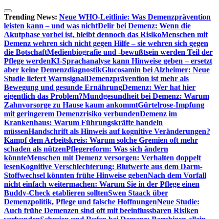
Zum
Inhalt
Trending News:
Neue WHO-Leitlinie: Was Demenzprävention
springen
leisten kann – und was nicht
Delir bei Demenz: Wenn die
Akutphase vorbei ist, bleibt dennoch das Risiko
Menschen mit
Demenz wehren sich nicht gegen Hilfe – sie wehren sich gegen
die Botschaft
Medienbiografie und -bewußtsein werden Teil der
Pflege werden
KI-Sprachanalyse kann Hinweise geben – ersetzt
aber keine Demenzdiagnostik
Glucosamin bei Alzheimer: Neue
Studie liefert Warnsignal
Demenzprävention ist mehr als
Bewegung und gesunde Ernährung
Demenz: Wer hat hier
eigentlich das Problem?
Mundgesundheit bei Demenz: Warum
Zahnvorsorge zu Hause kaum ankommt
Gürtelrose-Impfung
mit geringerem Demenzrisiko verbunden
Demenz im
Krankenhaus: Warum Führungskräfte handeln
müssen
Handschrift als Hinweis auf kognitive Veränderungen?
Kampf dem Arbeitskreis: Warum solche Gremien oft mehr
schaden als nützen
Pflegereform: Was sich ändern
könnte
Menschen mit Demenz versorgen: Verhalten doppelt
lesen
Kognitive Verschlechterung: Blutwerte aus dem Darm-
Stoffwechsel könnten frühe Hinweise geben
Nach dem Vorfall
nicht einfach weitermachen: Warum Sie in der Pflege einen
Buddy-Check etablieren sollten
Swen Staack über
Demenzpolitik, Pflege und falsche Hoffnungen
Neue Studie:
Auch frühe Demenzen sind oft mit beeinflussbaren Risiken