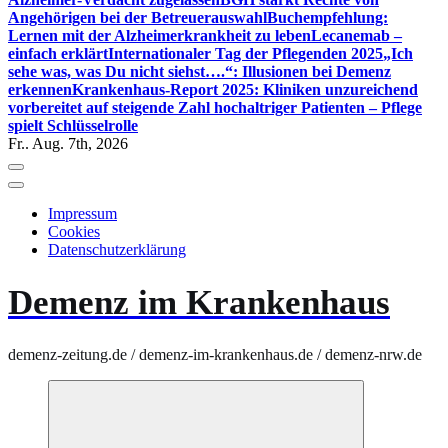
Angehörigen bei der Betreuerauswahl
Buchempfehlung:
Lernen mit der Alzheimerkrankheit zu leben
Lecanemab –
einfach erklärt
Internationaler Tag der Pflegenden 2025
„Ich
sehe was, was Du nicht siehst….“: Illusionen bei Demenz
erkennen
Krankenhaus-Report 2025: Kliniken unzureichend
vorbereitet auf steigende Zahl hochaltriger Patienten – Pflege
spielt Schlüsselrolle
Fr.. Aug. 7th, 2026
Impressum
Cookies
Datenschutzerklärung
Demenz im Krankenhaus
demenz-zeitung.de / demenz-im-krankenhaus.de / demenz-nrw.de