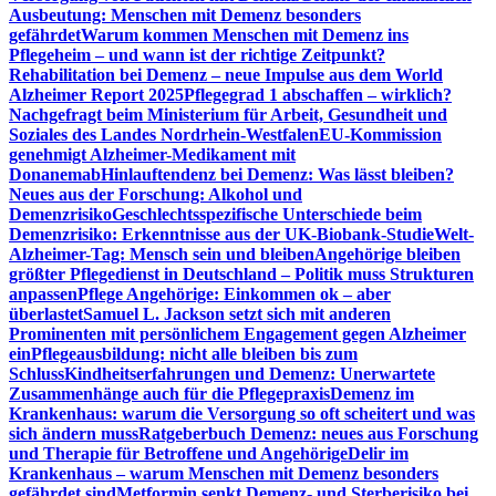
Ausbeutung: Menschen mit Demenz besonders
gefährdet
Warum kommen Menschen mit Demenz ins
Pflegeheim – und wann ist der richtige Zeitpunkt?
Rehabilitation bei Demenz – neue Impulse aus dem World
Alzheimer Report 2025
Pflegegrad 1 abschaffen – wirklich?
Nachgefragt beim Ministerium für Arbeit, Gesundheit und
Soziales des Landes Nordrhein-Westfalen
EU-Kommission
genehmigt Alzheimer-Medikament mit
Donanemab
Hinlauftendenz bei Demenz: Was lässt bleiben?
Neues aus der Forschung: Alkohol und
Demenzrisiko
Geschlechtsspezifische Unterschiede beim
Demenzrisiko: Erkenntnisse aus der UK-Biobank-Studie
Welt-
Alzheimer-Tag: Mensch sein und bleiben
Angehörige bleiben
größter Pflegedienst in Deutschland – Politik muss Strukturen
anpassen
Pflege Angehörige: Einkommen ok – aber
überlastet
Samuel L. Jackson setzt sich mit anderen
Prominenten mit persönlichem Engagement gegen Alzheimer
ein
Pflegeausbildung: nicht alle bleiben bis zum
Schluss
Kindheitserfahrungen und Demenz: Unerwartete
Zusammenhänge auch für die Pflegepraxis
Demenz im
Krankenhaus: warum die Versorgung so oft scheitert und was
sich ändern muss
Ratgeberbuch Demenz: neues aus Forschung
und Therapie für Betroffene und Angehörige
Delir im
Krankenhaus – warum Menschen mit Demenz besonders
gefährdet sind
Metformin senkt Demenz- und Sterberisiko bei