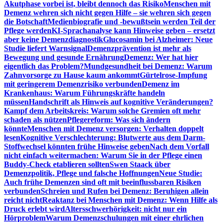
Akutphase vorbei ist, bleibt dennoch das Risiko
Menschen mit
Demenz wehren sich nicht gegen Hilfe – sie wehren sich gegen
die Botschaft
Medienbiografie und -bewußtsein werden Teil der
Pflege werden
KI-Sprachanalyse kann Hinweise geben – ersetzt
aber keine Demenzdiagnostik
Glucosamin bei Alzheimer: Neue
Studie liefert Warnsignal
Demenzprävention ist mehr als
Bewegung und gesunde Ernährung
Demenz: Wer hat hier
eigentlich das Problem?
Mundgesundheit bei Demenz: Warum
Zahnvorsorge zu Hause kaum ankommt
Gürtelrose-Impfung
mit geringerem Demenzrisiko verbunden
Demenz im
Krankenhaus: Warum Führungskräfte handeln
müssen
Handschrift als Hinweis auf kognitive Veränderungen?
Kampf dem Arbeitskreis: Warum solche Gremien oft mehr
schaden als nützen
Pflegereform: Was sich ändern
könnte
Menschen mit Demenz versorgen: Verhalten doppelt
lesen
Kognitive Verschlechterung: Blutwerte aus dem Darm-
Stoffwechsel könnten frühe Hinweise geben
Nach dem Vorfall
nicht einfach weitermachen: Warum Sie in der Pflege einen
Buddy-Check etablieren sollten
Swen Staack über
Demenzpolitik, Pflege und falsche Hoffnungen
Neue Studie:
Auch frühe Demenzen sind oft mit beeinflussbaren Risiken
verbunden
Schreien und Rufen bei Demenz: Beruhigen allein
reicht nicht
Reaktanz bei Menschen mit Demenz: Wenn Hilfe als
Druck erlebt wird
Altersschwerhörigkeit: nicht nur ein
Hörproblem
Warum Demenzschulungen mit einer ehrlichen