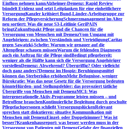
Einfluss nehmen kann
Alzheimer-Demenz: Rapid Review
bündelt Evidenz und setzt Leitplanken für eine einheitlichere
Versorgung
Kanzler kritisiert Bund-Länder-Arbeitsgruppe zur
Reform der Pflegeversicherung
Schmerzmanagement im Alter
neu sortiert: Was die neue S3-Leitlinie GeriPAIN
bringt
Zukunftspakt Pflege und die Chancen für die
Versorgung von Menschen mit Demenz
Vom Umgang mit
Angehörigen: zwischen Verständnis und Verteidigung
Caritas
gegen Sawatzki-Schelte: Warum wir genauer auf die
Altenpflege schauen müssen
Warum die fehlenden Diagnosen
auch ein Auftrag für die Pflege sind
Bedingt pflegebereit:
weniger als die Hälfte kann sich die Versorgung Angehöriger
vorstellen
Demenz: Abwehrend? Übergriffig? Oder vielleicht
doch ganz anders?
Demenz im Hospiz: Beruhigungsmittel
können das Sterberisiko erhöhen
Mehr Befugnisse, weniger
Bürokratie: Was das neue Gesetz für die Versorgung bedeuten
könnte
Hürden- und Stellungsfehler: das provoziert tätliche
Übergriffe von Menschen mit Demenz
MCI: Was
intergenerationelle Aktiv-Programme leisten müssen – und
Betroffene brauchen
Kontinuierliche Begleitung durch geschulte
Pflegefachpersonen schließt Versorgungslücken
Relevant
sprechen statt diskutieren: situative Kommunikation mit
Menschen mit Demenz
Einzel- oder Doppelzimmer? Was ist
besser?
Krankenhausreport: was besser werden muss in der
Versorgung von Patienten mit Demenz
Gefahr der finanziellen