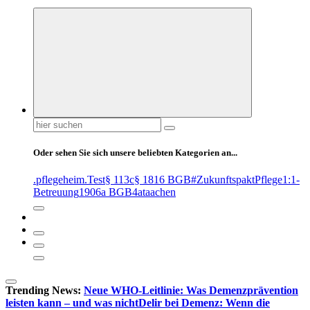
Suchen
nach:
Oder sehen Sie sich unsere beliebten Kategorien an...
.pflegeheim
.Test
§ 113c
§ 1816 BGB
#ZukunftspaktPflege
1:1-
Betreuung
1906a BGB
4at
aachen
Trending News:
Neue WHO-Leitlinie: Was Demenzprävention
leisten kann – und was nicht
Delir bei Demenz: Wenn die