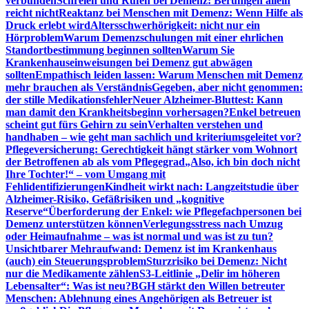
verbunden
Schreien und Rufen bei Demenz: Beruhigen allein
reicht nicht
Reaktanz bei Menschen mit Demenz: Wenn Hilfe als
Druck erlebt wird
Altersschwerhörigkeit: nicht nur ein
Hörproblem
Warum Demenzschulungen mit einer ehrlichen
Standortbestimmung beginnen sollten
Warum Sie
Krankenhauseinweisungen bei Demenz gut abwägen
sollten
Empathisch leiden lassen: Warum Menschen mit Demenz
mehr brauchen als Verständnis
Gegeben, aber nicht genommen:
der stille Medikationsfehler
Neuer Alzheimer-Bluttest: Kann
man damit den Krankheitsbeginn vorhersagen?
Enkel betreuen
scheint gut fürs Gehirn zu sein
Verhalten verstehen und
handhaben – wie geht man sachlich und kriteriumsgeleitet vor?
Pflegeversicherung: Gerechtigkeit hängt stärker vom Wohnort
der Betroffenen ab als vom Pflegegrad
„Also, ich bin doch nicht
Ihre Tochter!“ – vom Umgang mit
Fehlidentifizierungen
Kindheit wirkt nach: Langzeitstudie über
Alzheimer-Risiko, Gefäßrisiken und „kognitive
Reserve“
Überforderung der Enkel: wie Pflegefachpersonen bei
Demenz unterstützen können
Verlegungsstress nach Umzug
oder Heimaufnahme – was ist normal und was ist zu tun?
Unsichtbarer Mehraufwand: Demenz ist im Krankenhaus
(auch) ein Steuerungsproblem
Sturzrisiko bei Demenz: Nicht
nur die Medikamente zählen
S3-Leitlinie „Delir im höheren
Lebensalter“: Was ist neu?
BGH stärkt den Willen betreuter
Menschen: Ablehnung eines Angehörigen als Betreuer ist