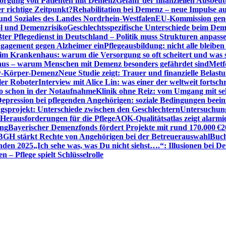
sorgung von Patienten mit Demenz
Gefahr der finanziellen Ausbe
 richtige Zeitpunkt?
Rehabilitation bei Demenz – neue Impulse 
 und Soziales des Landes Nordrhein-Westfalen
EU-Kommission gen
ol und Demenzrisiko
Geschlechtsspezifische Unterschiede beim De
ter Pflegedienst in Deutschland – Politik muss Strukturen anpass
ngagement gegen Alzheimer ein
Pflegeausbildung: nicht alle bleiben
m Krankenhaus: warum die Versorgung so oft scheitert und was 
aus – warum Menschen mit Demenz besonders gefährdet sind
Metf
ewy-Körper-Demenz
Neue Studie zeigt: Trauer und finanzielle Belast
ler Roboter
Interview mit Alice Lin: was einer der weltweit fortsch
ko schon in der Notaufnahme
Klinik ohne Reiz: vom Umgang mit se
epression bei pflegenden Angehörigen: soziale Bedingungen beein
gsprojekt: Unterschiede zwischen den Geschlechtern
Untersuchung
erausforderungen für die Pflege
AOK-Qualitätsatlas zeigt alarmi
ung
Bayerischer Demenzfonds fördert Projekte mit rund 170.000 €
2
BGH stärkt Rechte von Angehörigen bei der Betreuerauswahl
Buch
enden 2025
„Ich sehe was, was Du nicht siehst….“: Illusionen bei 
 – Pflege spielt Schlüsselrolle