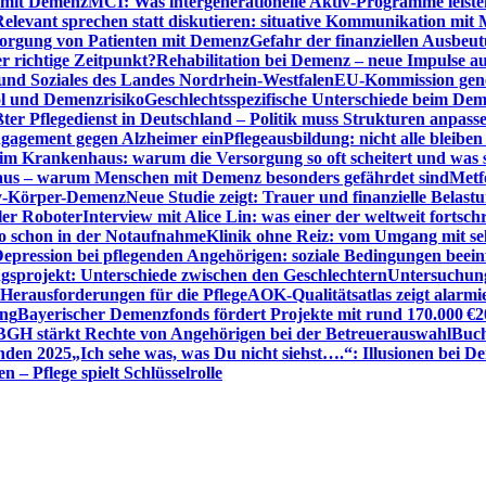
n mit Demenz
MCI: Was intergenerationelle Aktiv-Programme leist
Relevant sprechen statt diskutieren: situative Kommunikation mi
sorgung von Patienten mit Demenz
Gefahr der finanziellen Ausbe
 richtige Zeitpunkt?
Rehabilitation bei Demenz – neue Impulse 
 und Soziales des Landes Nordrhein-Westfalen
EU-Kommission gen
ol und Demenzrisiko
Geschlechtsspezifische Unterschiede beim De
ter Pflegedienst in Deutschland – Politik muss Strukturen anpass
ngagement gegen Alzheimer ein
Pflegeausbildung: nicht alle bleiben
m Krankenhaus: warum die Versorgung so oft scheitert und was 
aus – warum Menschen mit Demenz besonders gefährdet sind
Metf
ewy-Körper-Demenz
Neue Studie zeigt: Trauer und finanzielle Belast
ler Roboter
Interview mit Alice Lin: was einer der weltweit fortsch
ko schon in der Notaufnahme
Klinik ohne Reiz: vom Umgang mit se
epression bei pflegenden Angehörigen: soziale Bedingungen beein
gsprojekt: Unterschiede zwischen den Geschlechtern
Untersuchung
erausforderungen für die Pflege
AOK-Qualitätsatlas zeigt alarmi
ung
Bayerischer Demenzfonds fördert Projekte mit rund 170.000 €
2
BGH stärkt Rechte von Angehörigen bei der Betreuerauswahl
Buch
enden 2025
„Ich sehe was, was Du nicht siehst….“: Illusionen bei 
 – Pflege spielt Schlüsselrolle