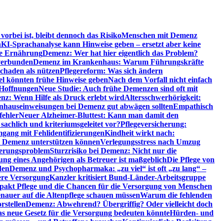
orbei ist, bleibt dennoch das Risiko
Menschen mit Demenz
n
KI-Sprachanalyse kann Hinweise geben – ersetzt aber keine
de Ernährung
Demenz: Wer hat hier eigentlich das Problem?
verbunden
Demenz im Krankenhaus: Warum Führungskräfte
chaden als nützen
Pflegereform: Was sich ändern
el könnten frühe Hinweise geben
Nach dem Vorfall nicht einfach
 Hoffnungen
Neue Studie: Auch frühe Demenzen sind oft mit
z: Wenn Hilfe als Druck erlebt wird
Altersschwerhörigkeit:
hauseinweisungen bei Demenz gut abwägen sollten
Empathisch
fehler
Neuer Alzheimer-Bluttest: Kann man damit den
achlich und kriteriumsgeleitet vor?
Pflegeversicherung:
mgang mit Fehlidentifizierungen
Kindheit wirkt nach:
i Demenz unterstützen können
Verlegungsstress nach Umzug
uerungsproblem
Sturzrisiko bei Demenz: Nicht nur die
ng eines Angehörigen als Betreuer ist maßgeblich
Die Pflege von
den
Demenz und Psychopharmaka: „zu viel“ ist oft „zu lang“ –
here Versorgung
Kanzler kritisiert Bund-Länder-Arbeitsgruppe
pakt Pflege und die Chancen für die Versorgung von Menschen
nauer auf die Altenpflege schauen müssen
Warum die fehlenden
rstellen
Demenz: Abwehrend? Übergriffig? Oder vielleicht doch
s neue Gesetz für die Versorgung bedeuten könnte
Hürden- und