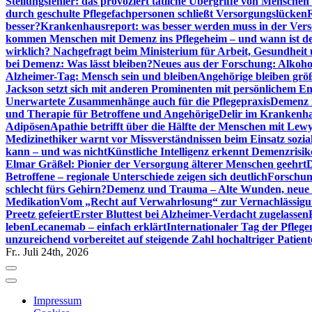
Stellungsfehler: das provoziert tätliche Übergriffe von Mensche
durch geschulte Pflegefachpersonen schließt Versorgungslücken
besser?
Krankenhausreport: was besser werden muss in der Ver
kommen Menschen mit Demenz ins Pflegeheim – und wann ist der
wirklich? Nachgefragt beim Ministerium für Arbeit, Gesundheit
bei Demenz: Was lässt bleiben?
Neues aus der Forschung: Alkoh
Alzheimer-Tag: Mensch sein und bleiben
Angehörige bleiben größ
Jackson setzt sich mit anderen Prominenten mit persönlichem E
Unerwartete Zusammenhänge auch für die Pflegepraxis
Demenz i
und Therapie für Betroffene und Angehörige
Delir im Krankenh
Adipösen
Apathie betrifft über die Hälfte der Menschen mit L
Medizinethiker warnt vor Missverständnissen beim Einsatz sozia
kann – und was nicht
Künstliche Intelligenz erkennt Demenzrisi
Elmar Gräßel: Pionier der Versorgung älterer Menschen geehrt
D
Betroffene – regionale Unterschiede zeigen sich deutlich
Forschun
schlecht fürs Gehirn?
Demenz und Trauma – Alte Wunden, neue H
Medikation
Vom „Recht auf Verwahrlosung“ zur Vernachlässig
Preetz gefeiert
Erster Bluttest bei Alzheimer-Verdacht zugelassen
leben
Lecanemab – einfach erklärt
Internationaler Tag der Pfleg
unzureichend vorbereitet auf steigende Zahl hochaltriger Patienten
Fr.. Juli 24th, 2026
Impressum