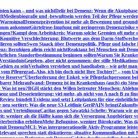
sten kann – und was nicht
Delir bei Demenz: Wenn die Akutphase v
ft
Medienbiografie und -bewußtsein werden Teil der Pflege werde
t Warnsignal
Demenzprävention ist mehr als Bewegung und gesun
 kaum ankommt
Gürtelrose-Impfung mit geringerem Demenzrisiko 
ungen?
Kampf dem Arbeitskreis: Warum solche Gremien oft mehr s
Kognitive Verschlechterung: Blutwerte aus dem Darm-Stoffwechs
ieren sollten
Swen Staack über Demenzpolitik, Pflege und falsche
z: Beruhigen allein reicht nicht
Reaktanz bei Menschen mit Demen
rlichen Standortbestimmung beginnen sollten
Warum Sie Kranken
Verständnis
Gegeben, aber nicht genommen: der stille Medikations
Gehirn zu sein
Verhalten verstehen und handhaben – wie geht man s
s vom Pflegegrad
„Also, ich bin doch nicht Ihre Tochter!“ – vom U
ive Reserve“
Überforderung der Enkel: wie Pflegefachpersonen be
tbarer Mehraufwand: Demenz ist im Krankenhaus (auch) ein Ste
: Was ist neu?
BGH stärkt den Willen betreuter Menschen: Ablehnu
nz und Desorientierung: viel mehr, als nicht von A nach B zu fin
view bündelt Evidenz und setzt Leitplanken für eine einheitlic
eu sortiert: Was die neue S3-Leitlinie GeriPAIN bringt
Zukunfts
s und Verteidigung
Caritas gegen Sawatzki-Schelte: Warum wir ge
it: weniger als die Hälfte kann sich die Versorgung Angehöriger vo
terberisiko erhöhen
Mehr Befugnisse, weniger Bürokratie: Was da
n mit Demenz
MCI: Was intergenerationelle Aktiv-Programme leist
Relevant sprechen statt diskutieren: situative Kommunikation mi