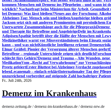
besser?
Krankenhausreport: was besser werden muss in der Ver
kommen Menschen mit Demenz ins Pflegeheim – und wann ist der
wirklich? Nachgefragt beim Ministerium für Arbeit, Gesundheit
bei Demenz: Was lässt bleiben?
Neues aus der Forschung: Alkoh
Alzheimer-Tag: Mensch sein und bleiben
Angehörige bleiben größ
Jackson setzt sich mit anderen Prominenten mit persönlichem E
Unerwartete Zusammenhänge auch für die Pflegepraxis
Demenz i
und Therapie für Betroffene und Angehörige
Delir im Krankenh
Adipösen
Apathie betrifft über die Hälfte der Menschen mit L
Medizinethiker warnt vor Missverständnissen beim Einsatz sozia
kann – und was nicht
Künstliche Intelligenz erkennt Demenzrisi
Elmar Gräßel: Pionier der Versorgung älterer Menschen geehrt
D
Betroffene – regionale Unterschiede zeigen sich deutlich
Forschun
schlecht fürs Gehirn?
Demenz und Trauma – Alte Wunden, neue H
Medikation
Vom „Recht auf Verwahrlosung“ zur Vernachlässig
Preetz gefeiert
Erster Bluttest bei Alzheimer-Verdacht zugelassen
leben
Lecanemab – einfach erklärt
Internationaler Tag der Pfleg
unzureichend vorbereitet auf steigende Zahl hochaltriger Patienten
Fr.. Juli 24th, 2026
Demenz im Krankenhaus
demenz-zeitung.de / demenz-im-krankenhaus.de / demenz-nrw.de