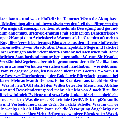
sten kann – und was nicht
Delir bei Demenz: Wenn die Akutphase v
ft
Medienbiografie und -bewußtsein werden Teil der Pflege werde
t Warnsignal
Demenzprävention ist mehr als Bewegung und gesun
 kaum ankommt
Gürtelrose-Impfung mit geringerem Demenzrisiko 
ungen?
Kampf dem Arbeitskreis: Warum solche Gremien oft mehr s
Kognitive Verschlechterung: Blutwerte aus dem Darm-Stoffwechs
ieren sollten
Swen Staack über Demenzpolitik, Pflege und falsche
z: Beruhigen allein reicht nicht
Reaktanz bei Menschen mit Demen
rlichen Standortbestimmung beginnen sollten
Warum Sie Kranken
Verständnis
Gegeben, aber nicht genommen: der stille Medikations
Gehirn zu sein
Verhalten verstehen und handhaben – wie geht man s
s vom Pflegegrad
„Also, ich bin doch nicht Ihre Tochter!“ – vom U
ive Reserve“
Überforderung der Enkel: wie Pflegefachpersonen be
tbarer Mehraufwand: Demenz ist im Krankenhaus (auch) ein Ste
: Was ist neu?
BGH stärkt den Willen betreuter Menschen: Ablehnu
nz und Desorientierung: viel mehr, als nicht von A nach B zu fin
view bündelt Evidenz und setzt Leitplanken für eine einheitlic
eu sortiert: Was die neue S3-Leitlinie GeriPAIN bringt
Zukunfts
s und Verteidigung
Caritas gegen Sawatzki-Schelte: Warum wir ge
it: weniger als die Hälfte kann sich die Versorgung Angehöriger vo
terberisiko erhöhen
Mehr Befugnisse, weniger Bürokratie: Was da