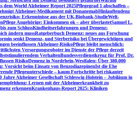
utung: Menschen mit Demenz besonders gefährdet
Warum
aus dem World Alzheimer Report 2025
Pflegegrad 1 abschaffen –
ehmigt Alzheimer-Medikament mit Donanemab
Hinlauftendenz
menzrisiko: Erkenntnisse aus der UK-Biobank-Studie
Welt-
en
Pflege Angehörige: Einkommen ok – aber überlastet
Samuel L.
 bis zum Schluss
Kindheitserfahrungen und Demenz:
sich ändern muss
Ratgeberbuch Demenz: neues aus Forschung
ormin senkt Demenz- und Sterberisiko bei Übergewichtigen und
ungen beeinflussen Alzheimer-Risiko
Pflege bleibt menschlich:
rittlichsten Versorgungsroboter im Dienste der Pflege derzeit
lbststimulierendem Verhalten
Bundesverdienstkreuz für Prof. Dr.
flussen Risiko
Demenz in Nordrhein-Westfalen: Über 380.000
: Vorsicht beim Einsatz von Benzodiazepinen
Ist die Ehe
erende Pflegeunterschiede – kaum Fortschritte bei riskanter
0 Jahre Alzheimer Gesellschaft Schleswig-Holstein – Jubiläum in
empfehlung: Lernen mit der Alzheimerkrankheit zu
Demenz erkennen
Krankenhaus-Report 2025: Kliniken