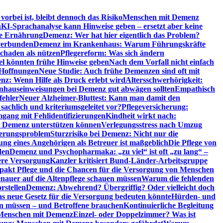
orbei ist, bleibt dennoch das Risiko
Menschen mit Demenz
n
KI-Sprachanalyse kann Hinweise geben – ersetzt aber keine
de Ernährung
Demenz: Wer hat hier eigentlich das Problem?
verbunden
Demenz im Krankenhaus: Warum Führungskräfte
chaden als nützen
Pflegereform: Was sich ändern
el könnten frühe Hinweise geben
Nach dem Vorfall nicht einfach
 Hoffnungen
Neue Studie: Auch frühe Demenzen sind oft mit
z: Wenn Hilfe als Druck erlebt wird
Altersschwerhörigkeit:
hauseinweisungen bei Demenz gut abwägen sollten
Empathisch
fehler
Neuer Alzheimer-Bluttest: Kann man damit den
achlich und kriteriumsgeleitet vor?
Pflegeversicherung:
mgang mit Fehlidentifizierungen
Kindheit wirkt nach:
i Demenz unterstützen können
Verlegungsstress nach Umzug
uerungsproblem
Sturzrisiko bei Demenz: Nicht nur die
ng eines Angehörigen als Betreuer ist maßgeblich
Die Pflege von
den
Demenz und Psychopharmaka: „zu viel“ ist oft „zu lang“ –
here Versorgung
Kanzler kritisiert Bund-Länder-Arbeitsgruppe
pakt Pflege und die Chancen für die Versorgung von Menschen
nauer auf die Altenpflege schauen müssen
Warum die fehlenden
rstellen
Demenz: Abwehrend? Übergriffig? Oder vielleicht doch
s neue Gesetz für die Versorgung bedeuten könnte
Hürden- und
en müssen – und Betroffene brauchen
Kontinuierliche Begleitung
t Menschen mit Demenz
Einzel- oder Doppelzimmer? Was ist