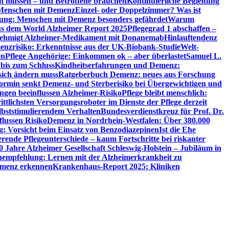
en müssen – und Betroffene brauchen
Kontinuierliche Begleitung
t Menschen mit Demenz
Einzel- oder Doppelzimmer? Was ist
utung: Menschen mit Demenz besonders gefährdet
Warum
aus dem World Alzheimer Report 2025
Pflegegrad 1 abschaffen –
ehmigt Alzheimer-Medikament mit Donanemab
Hinlauftendenz
menzrisiko: Erkenntnisse aus der UK-Biobank-Studie
Welt-
en
Pflege Angehörige: Einkommen ok – aber überlastet
Samuel L.
 bis zum Schluss
Kindheitserfahrungen und Demenz:
sich ändern muss
Ratgeberbuch Demenz: neues aus Forschung
ormin senkt Demenz- und Sterberisiko bei Übergewichtigen und
ungen beeinflussen Alzheimer-Risiko
Pflege bleibt menschlich:
rittlichsten Versorgungsroboter im Dienste der Pflege derzeit
lbststimulierendem Verhalten
Bundesverdienstkreuz für Prof. Dr.
flussen Risiko
Demenz in Nordrhein-Westfalen: Über 380.000
: Vorsicht beim Einsatz von Benzodiazepinen
Ist die Ehe
erende Pflegeunterschiede – kaum Fortschritte bei riskanter
0 Jahre Alzheimer Gesellschaft Schleswig-Holstein – Jubiläum in
empfehlung: Lernen mit der Alzheimerkrankheit zu
Demenz erkennen
Krankenhaus-Report 2025: Kliniken