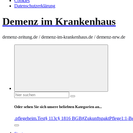
Cookies
Datenschutzerklärung
Demenz im Krankenhaus
demenz-zeitung.de / demenz-im-krankenhaus.de / demenz-nrw.de
Suchen
nach:
Oder sehen Sie sich unsere beliebten Kategorien an...
.pflegeheim
.Test
§ 113c
§ 1816 BGB
#ZukunftspaktPflege
1:1-B