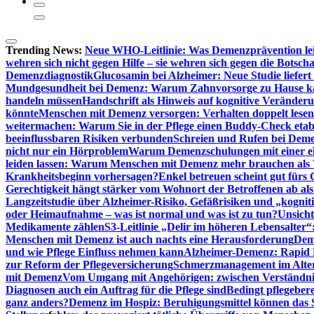
Trending News:
Neue WHO-Leitlinie: Was Demenzprävention lei
wehren sich nicht gegen Hilfe – sie wehren sich gegen die Botscha
Demenzdiagnostik
Glucosamin bei Alzheimer: Neue Studie liefer
Mundgesundheit bei Demenz: Warum Zahnvorsorge zu Hause
handeln müssen
Handschrift als Hinweis auf kognitive Veränder
könnte
Menschen mit Demenz versorgen: Verhalten doppelt lesen
weitermachen: Warum Sie in der Pflege einen Buddy-Check etabl
beeinflussbaren Risiken verbunden
Schreien und Rufen bei Demen
nicht nur ein Hörproblem
Warum Demenzschulungen mit einer eh
leiden lassen: Warum Menschen mit Demenz mehr brauchen als 
Krankheitsbeginn vorhersagen?
Enkel betreuen scheint gut fürs 
Gerechtigkeit hängt stärker vom Wohnort der Betroffenen ab al
Langzeitstudie über Alzheimer-Risiko, Gefäßrisiken und „kognit
oder Heimaufnahme – was ist normal und was ist zu tun?
Unsich
Medikamente zählen
S3-Leitlinie „Delir im höheren Lebensalter“
Menschen mit Demenz ist auch nachts eine Herausforderung
Deme
und wie Pflege Einfluss nehmen kann
Alzheimer-Demenz: Rapid Re
zur Reform der Pflegeversicherung
Schmerzmanagement im Alter n
mit Demenz
Vom Umgang mit Angehörigen: zwischen Verständni
Diagnosen auch ein Auftrag für die Pflege sind
Bedingt pflegebere
ganz anders?
Demenz im Hospiz: Beruhigungsmittel können das S