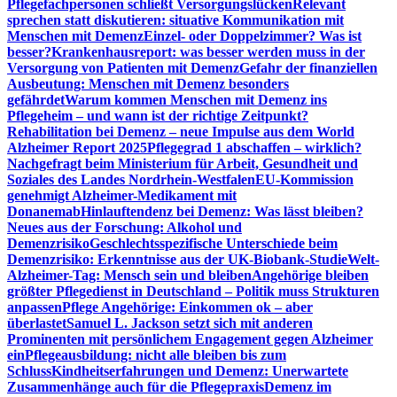
Pflegefachpersonen schließt Versorgungslücken
Relevant
sprechen statt diskutieren: situative Kommunikation mit
Menschen mit Demenz
Einzel- oder Doppelzimmer? Was ist
besser?
Krankenhausreport: was besser werden muss in der
Versorgung von Patienten mit Demenz
Gefahr der finanziellen
Ausbeutung: Menschen mit Demenz besonders
gefährdet
Warum kommen Menschen mit Demenz ins
Pflegeheim – und wann ist der richtige Zeitpunkt?
Rehabilitation bei Demenz – neue Impulse aus dem World
Alzheimer Report 2025
Pflegegrad 1 abschaffen – wirklich?
Nachgefragt beim Ministerium für Arbeit, Gesundheit und
Soziales des Landes Nordrhein-Westfalen
EU-Kommission
genehmigt Alzheimer-Medikament mit
Donanemab
Hinlauftendenz bei Demenz: Was lässt bleiben?
Neues aus der Forschung: Alkohol und
Demenzrisiko
Geschlechtsspezifische Unterschiede beim
Demenzrisiko: Erkenntnisse aus der UK-Biobank-Studie
Welt-
Alzheimer-Tag: Mensch sein und bleiben
Angehörige bleiben
größter Pflegedienst in Deutschland – Politik muss Strukturen
anpassen
Pflege Angehörige: Einkommen ok – aber
überlastet
Samuel L. Jackson setzt sich mit anderen
Prominenten mit persönlichem Engagement gegen Alzheimer
ein
Pflegeausbildung: nicht alle bleiben bis zum
Schluss
Kindheitserfahrungen und Demenz: Unerwartete
Zusammenhänge auch für die Pflegepraxis
Demenz im