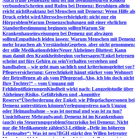
Auch frühe Demenzen sind oft mit beeinflussbaren Risiken
verbunden
Schreien und Rufen bei Demenz: Beruhigen allein
reicht nicht
Reaktanz bei Menschen mit Demenz: Wenn Hilfe als
Druck erlebt wird
Altersschwerhörigkeit: nicht nur ein
Hörproblem
Warum Demenzschulungen mit einer ehrlichen
Standortbestimmung beginnen sollten
Warum Sie
Krankenhauseinweisungen bei Demenz gut abwägen
sollten
Empathisch leiden lassen: Warum Menschen mit Demenz
mehr brauchen als Verständnis
Gegeben, aber nicht genommen:
der stille Medikationsfehler
Neuer Alzheimer-Bluttest: Kann
man damit den Krankheitsbeginn vorhersagen?
Enkel betreuen
scheint gut fürs Gehirn zu sein
Verhalten verstehen und
handhaben – wie geht man sachlich und kriteriumsgeleitet vor?
Pflegeversicherung: Gerechtigkeit hängt stärker vom Wohnort
der Betroffenen ab als vom Pflegegrad
„Also, ich bin doch nicht
Ihre Tochter!“ – vom Umgang mit
Fehlidentifizierungen
Kindheit wirkt nach: Langzeitstudie über
Alzheimer-Risiko, Gefäßrisiken und „kognitive
Reserve“
Überforderung der Enkel: wie Pflegefachpersonen bei
Demenz unterstützen können
Verlegungsstress nach Umzug
oder Heimaufnahme – was ist normal und was ist zu tun?
Unsichtbarer Mehraufwand: Demenz ist im Krankenhaus
(auch) ein Steuerungsproblem
Sturzrisiko bei Demenz: Nicht
nur die Medikamente zählen
S3-Leitlinie „Delir im höheren
Lebensalter“: Was ist neu?
BGH stärkt den Willen betreuter