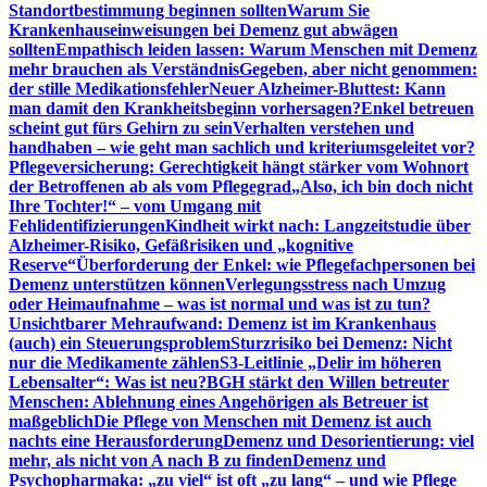
Standortbestimmung beginnen sollten
Warum Sie
Krankenhauseinweisungen bei Demenz gut abwägen
sollten
Empathisch leiden lassen: Warum Menschen mit Demenz
mehr brauchen als Verständnis
Gegeben, aber nicht genommen:
der stille Medikationsfehler
Neuer Alzheimer-Bluttest: Kann
man damit den Krankheitsbeginn vorhersagen?
Enkel betreuen
scheint gut fürs Gehirn zu sein
Verhalten verstehen und
handhaben – wie geht man sachlich und kriteriumsgeleitet vor?
Pflegeversicherung: Gerechtigkeit hängt stärker vom Wohnort
der Betroffenen ab als vom Pflegegrad
„Also, ich bin doch nicht
Ihre Tochter!“ – vom Umgang mit
Fehlidentifizierungen
Kindheit wirkt nach: Langzeitstudie über
Alzheimer-Risiko, Gefäßrisiken und „kognitive
Reserve“
Überforderung der Enkel: wie Pflegefachpersonen bei
Demenz unterstützen können
Verlegungsstress nach Umzug
oder Heimaufnahme – was ist normal und was ist zu tun?
Unsichtbarer Mehraufwand: Demenz ist im Krankenhaus
(auch) ein Steuerungsproblem
Sturzrisiko bei Demenz: Nicht
nur die Medikamente zählen
S3-Leitlinie „Delir im höheren
Lebensalter“: Was ist neu?
BGH stärkt den Willen betreuter
Menschen: Ablehnung eines Angehörigen als Betreuer ist
maßgeblich
Die Pflege von Menschen mit Demenz ist auch
nachts eine Herausforderung
Demenz und Desorientierung: viel
mehr, als nicht von A nach B zu finden
Demenz und
Psychopharmaka: „zu viel“ ist oft „zu lang“ – und wie Pflege