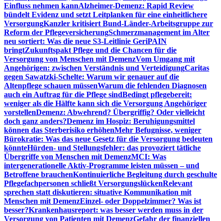
Einfluss nehmen kann
Alzheimer-Demenz: Rapid Review
bündelt Evidenz und setzt Leitplanken für eine einheitlichere
Versorgung
Kanzler kritisiert Bund-Länder-Arbeitsgruppe zur
Reform der Pflegeversicherung
Schmerzmanagement im Alter
neu sortiert: Was die neue S3-Leitlinie GeriPAIN
bringt
Zukunftspakt Pflege und die Chancen für die
Versorgung von Menschen mit Demenz
Vom Umgang mit
Angehörigen: zwischen Verständnis und Verteidigung
Caritas
gegen Sawatzki-Schelte: Warum wir genauer auf die
Altenpflege schauen müssen
Warum die fehlenden Diagnosen
auch ein Auftrag für die Pflege sind
Bedingt pflegebereit:
weniger als die Hälfte kann sich die Versorgung Angehöriger
vorstellen
Demenz: Abwehrend? Übergriffig? Oder vielleicht
doch ganz anders?
Demenz im Hospiz: Beruhigungsmittel
können das Sterberisiko erhöhen
Mehr Befugnisse, weniger
Bürokratie: Was das neue Gesetz für die Versorgung bedeuten
könnte
Hürden- und Stellungsfehler: das provoziert tätliche
Übergriffe von Menschen mit Demenz
MCI: Was
intergenerationelle Aktiv-Programme leisten müssen – und
Betroffene brauchen
Kontinuierliche Begleitung durch geschulte
Pflegefachpersonen schließt Versorgungslücken
Relevant
sprechen statt diskutieren: situative Kommunikation mit
Menschen mit Demenz
Einzel- oder Doppelzimmer? Was ist
besser?
Krankenhausreport: was besser werden muss in der
Versorgung von Patienten mit Demenz
Gefahr der finanziellen