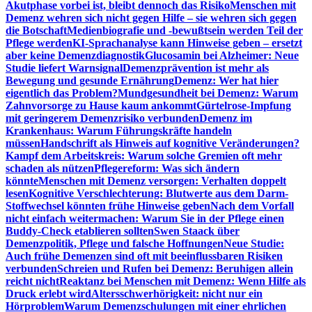
Akutphase vorbei ist, bleibt dennoch das Risiko
Menschen mit
Demenz wehren sich nicht gegen Hilfe – sie wehren sich gegen
die Botschaft
Medienbiografie und -bewußtsein werden Teil der
Pflege werden
KI-Sprachanalyse kann Hinweise geben – ersetzt
aber keine Demenzdiagnostik
Glucosamin bei Alzheimer: Neue
Studie liefert Warnsignal
Demenzprävention ist mehr als
Bewegung und gesunde Ernährung
Demenz: Wer hat hier
eigentlich das Problem?
Mundgesundheit bei Demenz: Warum
Zahnvorsorge zu Hause kaum ankommt
Gürtelrose-Impfung
mit geringerem Demenzrisiko verbunden
Demenz im
Krankenhaus: Warum Führungskräfte handeln
müssen
Handschrift als Hinweis auf kognitive Veränderungen?
Kampf dem Arbeitskreis: Warum solche Gremien oft mehr
schaden als nützen
Pflegereform: Was sich ändern
könnte
Menschen mit Demenz versorgen: Verhalten doppelt
lesen
Kognitive Verschlechterung: Blutwerte aus dem Darm-
Stoffwechsel könnten frühe Hinweise geben
Nach dem Vorfall
nicht einfach weitermachen: Warum Sie in der Pflege einen
Buddy-Check etablieren sollten
Swen Staack über
Demenzpolitik, Pflege und falsche Hoffnungen
Neue Studie:
Auch frühe Demenzen sind oft mit beeinflussbaren Risiken
verbunden
Schreien und Rufen bei Demenz: Beruhigen allein
reicht nicht
Reaktanz bei Menschen mit Demenz: Wenn Hilfe als
Druck erlebt wird
Altersschwerhörigkeit: nicht nur ein
Hörproblem
Warum Demenzschulungen mit einer ehrlichen