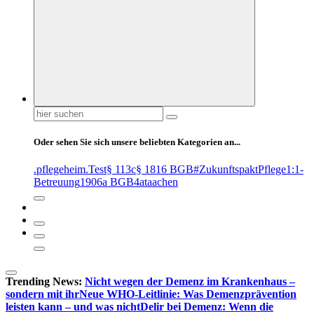
Suchen
nach:
Oder sehen Sie sich unsere beliebten Kategorien an...
.pflegeheim
.Test
§ 113c
§ 1816 BGB
#ZukunftspaktPflege
1:1-
Betreuung
1906a BGB
4at
aachen
Trending News:
Nicht wegen der Demenz im Krankenhaus –
sondern mit ihr
Neue WHO-Leitlinie: Was Demenzprävention
leisten kann – und was nicht
Delir bei Demenz: Wenn die