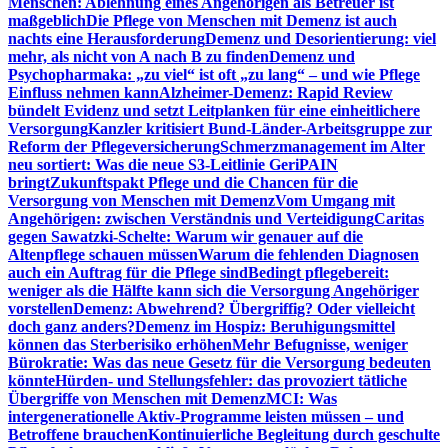
Menschen: Ablehnung eines Angehörigen als Betreuer ist
maßgeblich
Die Pflege von Menschen mit Demenz ist auch
nachts eine Herausforderung
Demenz und Desorientierung: viel
mehr, als nicht von A nach B zu finden
Demenz und
Psychopharmaka: „zu viel“ ist oft „zu lang“ – und wie Pflege
Einfluss nehmen kann
Alzheimer-Demenz: Rapid Review
bündelt Evidenz und setzt Leitplanken für eine einheitlichere
Versorgung
Kanzler kritisiert Bund-Länder-Arbeitsgruppe zur
Reform der Pflegeversicherung
Schmerzmanagement im Alter
neu sortiert: Was die neue S3-Leitlinie GeriPAIN
bringt
Zukunftspakt Pflege und die Chancen für die
Versorgung von Menschen mit Demenz
Vom Umgang mit
Angehörigen: zwischen Verständnis und Verteidigung
Caritas
gegen Sawatzki-Schelte: Warum wir genauer auf die
Altenpflege schauen müssen
Warum die fehlenden Diagnosen
auch ein Auftrag für die Pflege sind
Bedingt pflegebereit:
weniger als die Hälfte kann sich die Versorgung Angehöriger
vorstellen
Demenz: Abwehrend? Übergriffig? Oder vielleicht
doch ganz anders?
Demenz im Hospiz: Beruhigungsmittel
können das Sterberisiko erhöhen
Mehr Befugnisse, weniger
Bürokratie: Was das neue Gesetz für die Versorgung bedeuten
könnte
Hürden- und Stellungsfehler: das provoziert tätliche
Übergriffe von Menschen mit Demenz
MCI: Was
intergenerationelle Aktiv-Programme leisten müssen – und
Betroffene brauchen
Kontinuierliche Begleitung durch geschulte