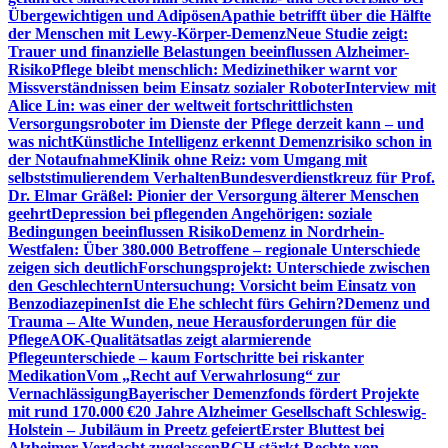
Übergewichtigen und Adipösen
Apathie betrifft über die Hälfte
der Menschen mit Lewy-Körper-Demenz
Neue Studie zeigt:
Trauer und finanzielle Belastungen beeinflussen Alzheimer-
Risiko
Pflege bleibt menschlich: Medizinethiker warnt vor
Missverständnissen beim Einsatz sozialer Roboter
Interview mit
Alice Lin: was einer der weltweit fortschrittlichsten
Versorgungsroboter im Dienste der Pflege derzeit kann – und
was nicht
Künstliche Intelligenz erkennt Demenzrisiko schon in
der Notaufnahme
Klinik ohne Reiz: vom Umgang mit
selbststimulierendem Verhalten
Bundesverdienstkreuz für Prof.
Dr. Elmar Gräßel: Pionier der Versorgung älterer Menschen
geehrt
Depression bei pflegenden Angehörigen: soziale
Bedingungen beeinflussen Risiko
Demenz in Nordrhein-
Westfalen: Über 380.000 Betroffene – regionale Unterschiede
zeigen sich deutlich
Forschungsprojekt: Unterschiede zwischen
den Geschlechtern
Untersuchung: Vorsicht beim Einsatz von
Benzodiazepinen
Ist die Ehe schlecht fürs Gehirn?
Demenz und
Trauma – Alte Wunden, neue Herausforderungen für die
Pflege
AOK-Qualitätsatlas zeigt alarmierende
Pflegeunterschiede – kaum Fortschritte bei riskanter
Medikation
Vom „Recht auf Verwahrlosung“ zur
Vernachlässigung
Bayerischer Demenzfonds fördert Projekte
mit rund 170.000 €
20 Jahre Alzheimer Gesellschaft Schleswig-
Holstein – Jubiläum in Preetz gefeiert
Erster Bluttest bei
Alzheimer-Verdacht zugelassen
BGH stärkt Rechte von