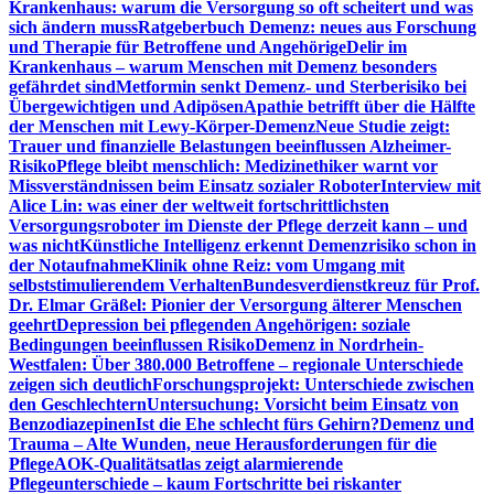
Krankenhaus: warum die Versorgung so oft scheitert und was
sich ändern muss
Ratgeberbuch Demenz: neues aus Forschung
und Therapie für Betroffene und Angehörige
Delir im
Krankenhaus – warum Menschen mit Demenz besonders
gefährdet sind
Metformin senkt Demenz- und Sterberisiko bei
Übergewichtigen und Adipösen
Apathie betrifft über die Hälfte
der Menschen mit Lewy-Körper-Demenz
Neue Studie zeigt:
Trauer und finanzielle Belastungen beeinflussen Alzheimer-
Risiko
Pflege bleibt menschlich: Medizinethiker warnt vor
Missverständnissen beim Einsatz sozialer Roboter
Interview mit
Alice Lin: was einer der weltweit fortschrittlichsten
Versorgungsroboter im Dienste der Pflege derzeit kann – und
was nicht
Künstliche Intelligenz erkennt Demenzrisiko schon in
der Notaufnahme
Klinik ohne Reiz: vom Umgang mit
selbststimulierendem Verhalten
Bundesverdienstkreuz für Prof.
Dr. Elmar Gräßel: Pionier der Versorgung älterer Menschen
geehrt
Depression bei pflegenden Angehörigen: soziale
Bedingungen beeinflussen Risiko
Demenz in Nordrhein-
Westfalen: Über 380.000 Betroffene – regionale Unterschiede
zeigen sich deutlich
Forschungsprojekt: Unterschiede zwischen
den Geschlechtern
Untersuchung: Vorsicht beim Einsatz von
Benzodiazepinen
Ist die Ehe schlecht fürs Gehirn?
Demenz und
Trauma – Alte Wunden, neue Herausforderungen für die
Pflege
AOK-Qualitätsatlas zeigt alarmierende
Pflegeunterschiede – kaum Fortschritte bei riskanter