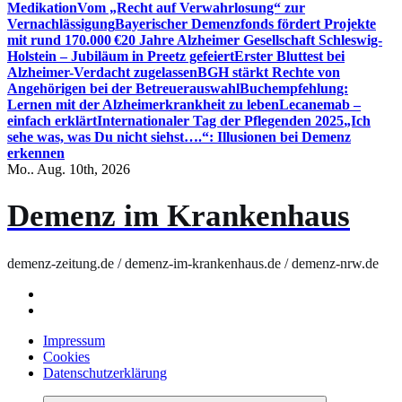
Medikation
Vom „Recht auf Verwahrlosung“ zur
Vernachlässigung
Bayerischer Demenzfonds fördert Projekte
mit rund 170.000 €
20 Jahre Alzheimer Gesellschaft Schleswig-
Holstein – Jubiläum in Preetz gefeiert
Erster Bluttest bei
Alzheimer-Verdacht zugelassen
BGH stärkt Rechte von
Angehörigen bei der Betreuerauswahl
Buchempfehlung:
Lernen mit der Alzheimerkrankheit zu leben
Lecanemab –
einfach erklärt
Internationaler Tag der Pflegenden 2025
„Ich
sehe was, was Du nicht siehst….“: Illusionen bei Demenz
erkennen
Mo.. Aug. 10th, 2026
Demenz im Krankenhaus
demenz-zeitung.de / demenz-im-krankenhaus.de / demenz-nrw.de
Impressum
Cookies
Datenschutzerklärung