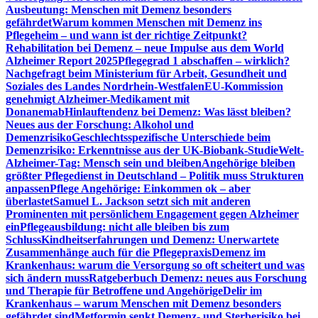
Ausbeutung: Menschen mit Demenz besonders
gefährdet
Warum kommen Menschen mit Demenz ins
Pflegeheim – und wann ist der richtige Zeitpunkt?
Rehabilitation bei Demenz – neue Impulse aus dem World
Alzheimer Report 2025
Pflegegrad 1 abschaffen – wirklich?
Nachgefragt beim Ministerium für Arbeit, Gesundheit und
Soziales des Landes Nordrhein-Westfalen
EU-Kommission
genehmigt Alzheimer-Medikament mit
Donanemab
Hinlauftendenz bei Demenz: Was lässt bleiben?
Neues aus der Forschung: Alkohol und
Demenzrisiko
Geschlechtsspezifische Unterschiede beim
Demenzrisiko: Erkenntnisse aus der UK-Biobank-Studie
Welt-
Alzheimer-Tag: Mensch sein und bleiben
Angehörige bleiben
größter Pflegedienst in Deutschland – Politik muss Strukturen
anpassen
Pflege Angehörige: Einkommen ok – aber
überlastet
Samuel L. Jackson setzt sich mit anderen
Prominenten mit persönlichem Engagement gegen Alzheimer
ein
Pflegeausbildung: nicht alle bleiben bis zum
Schluss
Kindheitserfahrungen und Demenz: Unerwartete
Zusammenhänge auch für die Pflegepraxis
Demenz im
Krankenhaus: warum die Versorgung so oft scheitert und was
sich ändern muss
Ratgeberbuch Demenz: neues aus Forschung
und Therapie für Betroffene und Angehörige
Delir im
Krankenhaus – warum Menschen mit Demenz besonders
gefährdet sind
Metformin senkt Demenz- und Sterberisiko bei