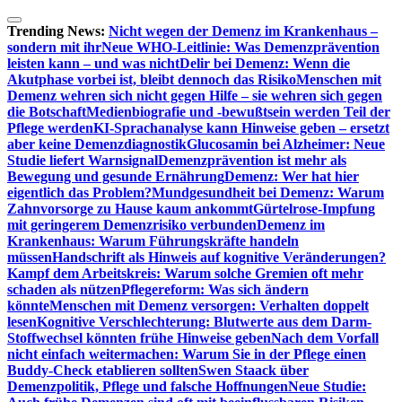
Zum
Inhalt
Trending News:
Nicht wegen der Demenz im Krankenhaus –
springen
sondern mit ihr
Neue WHO-Leitlinie: Was Demenzprävention
leisten kann – und was nicht
Delir bei Demenz: Wenn die
Akutphase vorbei ist, bleibt dennoch das Risiko
Menschen mit
Demenz wehren sich nicht gegen Hilfe – sie wehren sich gegen
die Botschaft
Medienbiografie und -bewußtsein werden Teil der
Pflege werden
KI-Sprachanalyse kann Hinweise geben – ersetzt
aber keine Demenzdiagnostik
Glucosamin bei Alzheimer: Neue
Studie liefert Warnsignal
Demenzprävention ist mehr als
Bewegung und gesunde Ernährung
Demenz: Wer hat hier
eigentlich das Problem?
Mundgesundheit bei Demenz: Warum
Zahnvorsorge zu Hause kaum ankommt
Gürtelrose-Impfung
mit geringerem Demenzrisiko verbunden
Demenz im
Krankenhaus: Warum Führungskräfte handeln
müssen
Handschrift als Hinweis auf kognitive Veränderungen?
Kampf dem Arbeitskreis: Warum solche Gremien oft mehr
schaden als nützen
Pflegereform: Was sich ändern
könnte
Menschen mit Demenz versorgen: Verhalten doppelt
lesen
Kognitive Verschlechterung: Blutwerte aus dem Darm-
Stoffwechsel könnten frühe Hinweise geben
Nach dem Vorfall
nicht einfach weitermachen: Warum Sie in der Pflege einen
Buddy-Check etablieren sollten
Swen Staack über
Demenzpolitik, Pflege und falsche Hoffnungen
Neue Studie: