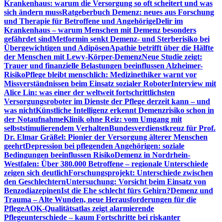
Krankenhaus: warum die Versorgung so oft scheitert und was
sich ändern muss
Ratgeberbuch Demenz: neues aus Forschung
und Therapie für Betroffene und Angehörige
Delir im
Krankenhaus – warum Menschen mit Demenz besonders
gefährdet sind
Metformin senkt Demenz- und Sterberisiko bei
Übergewichtigen und Adipösen
Apathie betrifft über die Hälfte
der Menschen mit Lewy-Körper-Demenz
Neue Studie zeigt:
Trauer und finanzielle Belastungen beeinflussen Alzheimer-
Risiko
Pflege bleibt menschlich: Medizinethiker warnt vor
Missverständnissen beim Einsatz sozialer Roboter
Interview mit
Alice Lin: was einer der weltweit fortschrittlichsten
Versorgungsroboter im Dienste der Pflege derzeit kann – und
was nicht
Künstliche Intelligenz erkennt Demenzrisiko schon in
der Notaufnahme
Klinik ohne Reiz: vom Umgang mit
selbststimulierendem Verhalten
Bundesverdienstkreuz für Prof.
Dr. Elmar Gräßel: Pionier der Versorgung älterer Menschen
geehrt
Depression bei pflegenden Angehörigen: soziale
Bedingungen beeinflussen Risiko
Demenz in Nordrhein-
Westfalen: Über 380.000 Betroffene – regionale Unterschiede
zeigen sich deutlich
Forschungsprojekt: Unterschiede zwischen
den Geschlechtern
Untersuchung: Vorsicht beim Einsatz von
Benzodiazepinen
Ist die Ehe schlecht fürs Gehirn?
Demenz und
Trauma – Alte Wunden, neue Herausforderungen für die
Pflege
AOK-Qualitätsatlas zeigt alarmierende
Pflegeunterschiede – kaum Fortschritte bei riskanter