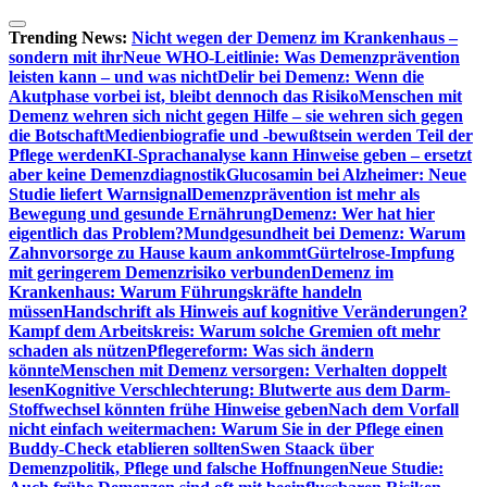
Zum
Inhalt
Trending News:
Nicht wegen der Demenz im Krankenhaus –
springen
sondern mit ihr
Neue WHO-Leitlinie: Was Demenzprävention
leisten kann – und was nicht
Delir bei Demenz: Wenn die
Akutphase vorbei ist, bleibt dennoch das Risiko
Menschen mit
Demenz wehren sich nicht gegen Hilfe – sie wehren sich gegen
die Botschaft
Medienbiografie und -bewußtsein werden Teil der
Pflege werden
KI-Sprachanalyse kann Hinweise geben – ersetzt
aber keine Demenzdiagnostik
Glucosamin bei Alzheimer: Neue
Studie liefert Warnsignal
Demenzprävention ist mehr als
Bewegung und gesunde Ernährung
Demenz: Wer hat hier
eigentlich das Problem?
Mundgesundheit bei Demenz: Warum
Zahnvorsorge zu Hause kaum ankommt
Gürtelrose-Impfung
mit geringerem Demenzrisiko verbunden
Demenz im
Krankenhaus: Warum Führungskräfte handeln
müssen
Handschrift als Hinweis auf kognitive Veränderungen?
Kampf dem Arbeitskreis: Warum solche Gremien oft mehr
schaden als nützen
Pflegereform: Was sich ändern
könnte
Menschen mit Demenz versorgen: Verhalten doppelt
lesen
Kognitive Verschlechterung: Blutwerte aus dem Darm-
Stoffwechsel könnten frühe Hinweise geben
Nach dem Vorfall
nicht einfach weitermachen: Warum Sie in der Pflege einen
Buddy-Check etablieren sollten
Swen Staack über
Demenzpolitik, Pflege und falsche Hoffnungen
Neue Studie: