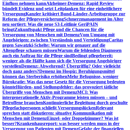
Einfluss nehmen kann
Alzheimer-Demenz: Rapid Review
bündelt Evidenz und setzt Leitplanken für eine einheitlichere
Versorgung
Kanzler kritisiert Bund-Länder-Arbeitsgruppe zur
Reform der Pflegeversicherung
Schmerzmanagement im Alter
neu sortiert: Was die neue S3-Leitlinie GeriPAIN
bringt
Zukunftspakt Pflege und die Chancen für die
Versorgung von Menschen mit Demenz
Vom Umgang mit
Angehörigen: zwischen Verständnis und Verteidigung
Caritas
gegen Sawatzki-Schelte: Warum wir genauer auf die
Altenpflege schauen müssen
Warum die fehlenden Diagnosen
auch ein Auftrag für die Pflege sind
Bedingt pflegebereit:
weniger als die Hälfte kann sich die Versorgung Angehöriger
vorstellen
Demenz: Abwehrend? Übergriffig? Oder vielleicht
doch ganz anders?
Demenz im Hospiz: Beruhigungsmittel
können das Sterberisiko erhöhen
Mehr Befugnisse, weniger
Bürokratie: Was das neue Gesetz für die Versorgung bedeuten
könnte
Hürden- und Stellungsfehler: das provoziert tätliche
Übergriffe von Menschen mit Demenz
MCI: Was
intergenerationelle Aktiv-Programme leisten müssen – und
Betroffene brauchen
Kontinuierliche Begleitung durch geschulte
Pflegefachpersonen schließt Versorgungslücken
Relevant
sprechen statt diskutieren: situative Kommunikation mit
Menschen mit Demenz
Einzel- oder Doppelzimmer? Was ist
besser?
Krankenhausreport: was besser werden muss in der
Versorgung von Patienten mit Demenz
Gefahr der finanziellen