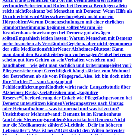
Auch frühe Demenzen sind oft mit beeinflussbaren Risiken
verbunden
Schreien und Rufen bei Demenz: Beruhigen allein
reicht nicht
Reaktanz bei Menschen mit Demenz: Wenn Hilfe als
Druck erlebt wird
Altersschwerhörigkeit: nicht nur ein
Hörproblem
Warum Demenzschulungen mit einer ehrlichen
Standortbestimmung beginnen sollten
Warum Sie
Krankenhauseinweisungen bei Demenz gut abwägen
sollten
Empathisch leiden lassen: Warum Menschen mit Demenz
mehr brauchen als Verständnis
Gegeben, aber nicht genommen:
der stille Medikationsfehler
Neuer Alzheimer-Bluttest: Kann
man damit den Krankheitsbeginn vorhersagen?
Enkel betreuen
scheint gut fürs Gehirn zu sein
Verhalten verstehen und
handhaben – wie geht man sachlich und kriteriumsgeleitet vor?
Pflegeversicherung: Gerechtigkeit hängt stärker vom Wohnort
der Betroffenen ab als vom Pflegegrad
„Also, ich bin doch nicht
Ihre Tochter!“ – vom Umgang mit
Fehlidentifizierungen
Kindheit wirkt nach: Langzeitstudie über
Alzheimer-Risiko, Gefäßrisiken und „kognitive
Reserve“
Überforderung der Enkel: wie Pflegefachpersonen bei
Demenz unterstützen können
Verlegungsstress nach Umzug
oder Heimaufnahme – was ist normal und was ist zu tun?
Unsichtbarer Mehraufwand: Demenz ist im Krankenhaus
(auch) ein Steuerungsproblem
Sturzrisiko bei Demenz: Nicht
nur die Medikamente zählen
S3-Leitlinie „Delir im höheren
Lebensalter“: Was ist neu?
BGH stärkt den Willen betreuter