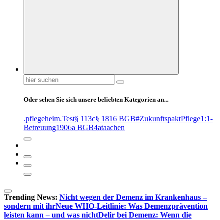
Suchen
nach:
Oder sehen Sie sich unsere beliebten Kategorien an...
.pflegeheim
.Test
§ 113c
§ 1816 BGB
#ZukunftspaktPflege
1:1-
Betreuung
1906a BGB
4at
aachen
Trending News:
Nicht wegen der Demenz im Krankenhaus –
sondern mit ihr
Neue WHO-Leitlinie: Was Demenzprävention
leisten kann – und was nicht
Delir bei Demenz: Wenn die