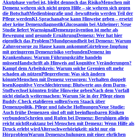
Akutphase vorbei ist, bleibt dennoch das Risiko
Menschen mit
Demenz wehren sich nicht gegen Hilfe – sie wehren sich gegen
die Botschaft
Medienbiografie und -bewußtsein werden Teil der
Pflege werden
KI-Sprachanalyse kann Hinweise geben – ersetzt
aber keine Demenzdiagnostik
Glucosamin bei Alzheimer: Neue
Studie liefert Warnsignal
Demenzprävention ist mehr als
Bewegung und gesunde Ernährung
Demenz: Wer hat hier
eigentlich das Problem?
Mundgesundheit bei Demenz: Warum
Zahnvorsorge zu Hause kaum ankommt
Gürtelrose-Impfung
mit geringerem Demenzrisiko verbunden
Demenz im
Krankenhaus: Warum Führungskräfte handeln
müssen
Handschrift als Hinweis auf kognitive Veränderungen?
Kampf dem Arbeitskreis: Warum solche Gremien oft mehr
schaden als nützen
Pflegereform: Was sich ändern
könnte
Menschen mit Demenz versorgen: Verhalten doppelt
lesen
Kognitive Verschlechterung: Blutwerte aus dem Darm-
Stoffwechsel könnten frühe Hinweise geben
Nach dem Vorfall
nicht einfach weitermachen: Warum Sie in der Pflege einen
Buddy-Check etablieren sollten
Swen Staack über
Demenzpolitik, Pflege und falsche Hoffnungen
Neue Studie:
Auch frühe Demenzen sind oft mit beeinflussbaren Risiken
verbunden
Schreien und Rufen bei Demenz: Beruhigen allein
reicht nicht
Reaktanz bei Menschen mit Demenz: Wenn Hilfe als
Druck erlebt wird
Altersschwerhörigkeit: nicht nur ein
Hörproblem
Warum Demenzschulungen mit einer ehrlichen