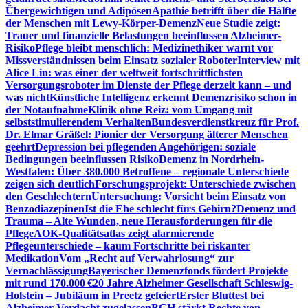
Übergewichtigen und Adipösen
Apathie betrifft über die Hälfte
der Menschen mit Lewy-Körper-Demenz
Neue Studie zeigt:
Trauer und finanzielle Belastungen beeinflussen Alzheimer-
Risiko
Pflege bleibt menschlich: Medizinethiker warnt vor
Missverständnissen beim Einsatz sozialer Roboter
Interview mit
Alice Lin: was einer der weltweit fortschrittlichsten
Versorgungsroboter im Dienste der Pflege derzeit kann – und
was nicht
Künstliche Intelligenz erkennt Demenzrisiko schon in
der Notaufnahme
Klinik ohne Reiz: vom Umgang mit
selbststimulierendem Verhalten
Bundesverdienstkreuz für Prof.
Dr. Elmar Gräßel: Pionier der Versorgung älterer Menschen
geehrt
Depression bei pflegenden Angehörigen: soziale
Bedingungen beeinflussen Risiko
Demenz in Nordrhein-
Westfalen: Über 380.000 Betroffene – regionale Unterschiede
zeigen sich deutlich
Forschungsprojekt: Unterschiede zwischen
den Geschlechtern
Untersuchung: Vorsicht beim Einsatz von
Benzodiazepinen
Ist die Ehe schlecht fürs Gehirn?
Demenz und
Trauma – Alte Wunden, neue Herausforderungen für die
Pflege
AOK-Qualitätsatlas zeigt alarmierende
Pflegeunterschiede – kaum Fortschritte bei riskanter
Medikation
Vom „Recht auf Verwahrlosung“ zur
Vernachlässigung
Bayerischer Demenzfonds fördert Projekte
mit rund 170.000 €
20 Jahre Alzheimer Gesellschaft Schleswig-
Holstein – Jubiläum in Preetz gefeiert
Erster Bluttest bei
Alzheimer-Verdacht zugelassen
BGH stärkt Rechte von