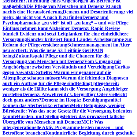
Menschen: Ablehnung eines Angehörigen als Betreuer ist
maßgeblich
Die Pflege von Menschen mit Demenz ist auch
nachts eine Herausforderung
Demenz und Desorientierung: viel
mehr, als nicht von A nach B zu finden
Demenz und
Psychopharmaka: „zu viel“ ist oft „zu lang“ – und wie Pflege
Einfluss nehmen kann
Alzheimer-Demenz: Rapid Review
bündelt Evidenz und setzt Leitplanken für eine einheitlichere
Versorgung
Kanzler kritisiert Bund-Länder-Arbeitsgruppe zur
Reform der Pflegeversicherung
Schmerzmanagement im Alter
neu sortiert: Was die neue S3-Leitlinie GeriPAIN
bringt
Zukunftspakt Pflege und die Chancen für die
Versorgung von Menschen mit Demenz
Vom Umgang mit
Angehörigen: zwischen Verständnis und Verteidigung
Caritas
gegen Sawatzki-Schelte: Warum wir genauer auf die
Altenpflege schauen müssen
Warum die fehlenden Diagnosen
auch ein Auftrag für die Pflege sind
Bedingt pflegebereit:
weniger als die Hälfte kann sich die Versorgung Angehöriger
vorstellen
Demenz: Abwehrend? Übergriffig? Oder vielleicht
doch ganz anders?
Demenz im Hospiz: Beruhigungsmittel
können das Sterberisiko erhöhen
Mehr Befugnisse, weniger
Bürokratie: Was das neue Gesetz für die Versorgung bedeuten
könnte
Hürden- und Stellungsfehler: das provoziert tätliche
Übergriffe von Menschen mit Demenz
MCI: Was
intergenerationelle Aktiv-Programme leisten müssen – und
Betroffene brauchen
Kontinuierliche Begleitung durch geschulte