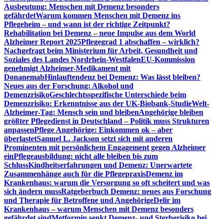
Ausbeutung: Menschen mit Demenz besonders
gefährdet
Warum kommen Menschen mit Demenz ins
Pflegeheim – und wann ist der richtige Zeitpunkt?
Rehabilitation bei Demenz – neue Impulse aus dem World
Alzheimer Report 2025
Pflegegrad 1 abschaffen – wirklich?
Nachgefragt beim Ministerium für Arbeit, Gesundheit und
Soziales des Landes Nordrhein-Westfalen
EU-Kommission
genehmigt Alzheimer-Medikament mit
Donanemab
Hinlauftendenz bei Demenz: Was lässt bleiben?
Neues aus der Forschung: Alkohol und
Demenzrisiko
Geschlechtsspezifische Unterschiede beim
Demenzrisiko: Erkenntnisse aus der UK-Biobank-Studie
Welt-
Alzheimer-Tag: Mensch sein und bleiben
Angehörige bleiben
größter Pflegedienst in Deutschland – Politik muss Strukturen
anpassen
Pflege Angehörige: Einkommen ok – aber
überlastet
Samuel L. Jackson setzt sich mit anderen
Prominenten mit persönlichem Engagement gegen Alzheimer
ein
Pflegeausbildung: nicht alle bleiben bis zum
Schluss
Kindheitserfahrungen und Demenz: Unerwartete
Zusammenhänge auch für die Pflegepraxis
Demenz im
Krankenhaus: warum die Versorgung so oft scheitert und was
sich ändern muss
Ratgeberbuch Demenz: neues aus Forschung
und Therapie für Betroffene und Angehörige
Delir im
Krankenhaus – warum Menschen mit Demenz besonders
gefährdet sind
Metformin senkt Demenz- und Sterberisiko bei