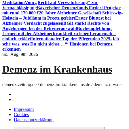
Medikation
Vom „Recht auf Verwahrlosung“ zur
Vernachlässigung
Bayerischer Demenzfonds fördert Projekte
mit rund 170.000 €
20 Jahre Alzheimer Gesellschaft Schleswig-
Holstein – Jubiläum in Preetz gefeiert
Erster Bluttest bei
Alzheimer-Verdacht zugelassen
BGH stärkt Rechte von
Angehörigen bei der Betreuerauswahl
Buchempfehlung:
Lernen mit der Alzheimerkrankheit zu leben
Lecanemab –
einfach erklärt
Internationaler Tag der Pflegenden 2025
„Ich
sehe was, was Du nicht siehst….“: Illusionen bei Demenz
erkennen
So.. Aug. 9th, 2026
Demenz im Krankenhaus
demenz-zeitung.de / demenz-im-krankenhaus.de / demenz-nrw.de
Impressum
Cookies
Datenschutzerklärung