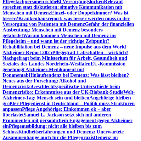
Pflegefachpersonen schließt Versorgungslücken
Relevant
sprechen statt diskutieren: situative Kommunikation mit
Menschen mit Demenz
Einzel- oder Doppelzimmer? Was ist
besser?
Krankenhausreport: was besser werden muss in der
Versorgung von Patienten mit Demenz
Gefahr der finanziellen
Ausbeutung: Menschen mit Demenz besonders
gefährdet
Warum kommen Menschen mit Demenz ins
Pflegeheim – und wann ist der richtige Zeitpunkt?
Rehabilitation bei Demenz – neue Impulse aus dem World
Alzheimer Report 2025
Pflegegrad 1 abschaffen – wirklich?
Nachgefragt beim Ministerium für Arbeit, Gesundheit und
Soziales des Landes Nordrhein-Westfalen
EU-Kommission
genehmigt Alzheimer-Medikament mit
Donanemab
Hinlauftendenz bei Demenz: Was lässt bleiben?
Neues aus der Forschung: Alkohol und
Demenzrisiko
Geschlechtsspezifische Unterschiede beim
Demenzrisiko: Erkenntnisse aus der UK-Biobank-Studie
Welt-
Alzheimer-Tag: Mensch sein und bleiben
Angehörige bleiben
größter Pflegedienst in Deutschland – Politik muss Strukturen
anpassen
Pflege Angehörige: Einkommen ok – aber
überlastet
Samuel L. Jackson setzt sich mit anderen
Prominenten mit persönlichem Engagement gegen Alzheimer
ein
Pflegeausbildung: nicht alle bleiben bis zum
Schluss
Kindheitserfahrungen und Demenz: Unerwartete
Zusammenhänge auch für die Pflegepraxis
Demenz im