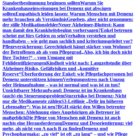
Standortbestimmung beginnen sollten
Warum Sie
Krankenhauseinweisungen bei Demenz gut abwägen
sollten
Empathisch leiden lassen: Warum Menschen mit Demenz
mehr brauchen als Verständnis
Gegeben, aber nicht genommen:
der stille Medikationsfehler
Neuer Alzheimer-Bluttest: Kann
man damit den Krankheitsbeginn vorhersagen?
Enkel betreuen
scheint gut fürs Gehirn zu sein
Verhalten verstehen und
handhaben – wie geht man sachlich und kriteriumsgeleitet vor?
Pflegeversicherung: Gerechtigkeit hängt stärker vom Wohnort
der Betroffenen ab als vom Pflegegrad
„Also, ich bin doch nicht
Ihre Tochter!“ – vom Umgang mit
Fehlidentifizierungen
Kindheit wirkt nach: Langzeitstudie über
Alzheimer-Risiko, Gefäßrisiken und „kognitive
Reserve“
Überforderung der Enkel: wie Pflegefachpersonen bei
Demenz unterstützen können
Verlegungsstress nach Umzug
oder Heimaufnahme – was ist normal und was ist zu tun?
Unsichtbarer Mehraufwand: Demenz ist im Krankenhaus
(auch) ein Steuerungsproblem
Sturzrisiko bei Demenz: Nicht
nur die Medikamente zählen
S3-Leitlinie „Delir im höheren
Lebensalter“: Was ist neu?
BGH stärkt den Willen betreuter
Menschen: Ablehnung eines Angehörigen als Betreuer ist
maßgeblich
Die Pflege von Menschen mit Demenz ist auch
nachts eine Herausforderung
Demenz und Desorientierung: viel
mehr, als nicht von A nach B zu finden
Demenz und
Psychopharmaka: „zu viel“ ist oft „zu lang“ – und wie Pflege