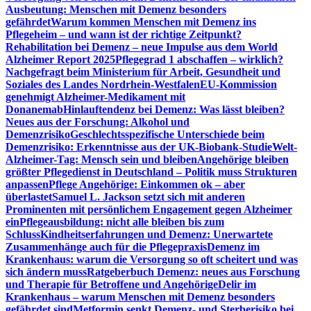
Ausbeutung: Menschen mit Demenz besonders
gefährdet
Warum kommen Menschen mit Demenz ins
Pflegeheim – und wann ist der richtige Zeitpunkt?
Rehabilitation bei Demenz – neue Impulse aus dem World
Alzheimer Report 2025
Pflegegrad 1 abschaffen – wirklich?
Nachgefragt beim Ministerium für Arbeit, Gesundheit und
Soziales des Landes Nordrhein-Westfalen
EU-Kommission
genehmigt Alzheimer-Medikament mit
Donanemab
Hinlauftendenz bei Demenz: Was lässt bleiben?
Neues aus der Forschung: Alkohol und
Demenzrisiko
Geschlechtsspezifische Unterschiede beim
Demenzrisiko: Erkenntnisse aus der UK-Biobank-Studie
Welt-
Alzheimer-Tag: Mensch sein und bleiben
Angehörige bleiben
größter Pflegedienst in Deutschland – Politik muss Strukturen
anpassen
Pflege Angehörige: Einkommen ok – aber
überlastet
Samuel L. Jackson setzt sich mit anderen
Prominenten mit persönlichem Engagement gegen Alzheimer
ein
Pflegeausbildung: nicht alle bleiben bis zum
Schluss
Kindheitserfahrungen und Demenz: Unerwartete
Zusammenhänge auch für die Pflegepraxis
Demenz im
Krankenhaus: warum die Versorgung so oft scheitert und was
sich ändern muss
Ratgeberbuch Demenz: neues aus Forschung
und Therapie für Betroffene und Angehörige
Delir im
Krankenhaus – warum Menschen mit Demenz besonders
gefährdet sind
Metformin senkt Demenz- und Sterberisiko bei