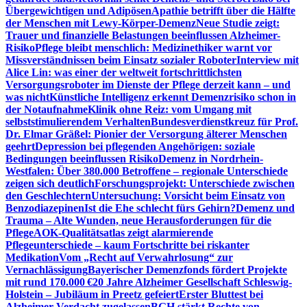
Übergewichtigen und Adipösen
Apathie betrifft über die Hälfte
der Menschen mit Lewy-Körper-Demenz
Neue Studie zeigt:
Trauer und finanzielle Belastungen beeinflussen Alzheimer-
Risiko
Pflege bleibt menschlich: Medizinethiker warnt vor
Missverständnissen beim Einsatz sozialer Roboter
Interview mit
Alice Lin: was einer der weltweit fortschrittlichsten
Versorgungsroboter im Dienste der Pflege derzeit kann – und
was nicht
Künstliche Intelligenz erkennt Demenzrisiko schon in
der Notaufnahme
Klinik ohne Reiz: vom Umgang mit
selbststimulierendem Verhalten
Bundesverdienstkreuz für Prof.
Dr. Elmar Gräßel: Pionier der Versorgung älterer Menschen
geehrt
Depression bei pflegenden Angehörigen: soziale
Bedingungen beeinflussen Risiko
Demenz in Nordrhein-
Westfalen: Über 380.000 Betroffene – regionale Unterschiede
zeigen sich deutlich
Forschungsprojekt: Unterschiede zwischen
den Geschlechtern
Untersuchung: Vorsicht beim Einsatz von
Benzodiazepinen
Ist die Ehe schlecht fürs Gehirn?
Demenz und
Trauma – Alte Wunden, neue Herausforderungen für die
Pflege
AOK-Qualitätsatlas zeigt alarmierende
Pflegeunterschiede – kaum Fortschritte bei riskanter
Medikation
Vom „Recht auf Verwahrlosung“ zur
Vernachlässigung
Bayerischer Demenzfonds fördert Projekte
mit rund 170.000 €
20 Jahre Alzheimer Gesellschaft Schleswig-
Holstein – Jubiläum in Preetz gefeiert
Erster Bluttest bei
Alzheimer-Verdacht zugelassen
BGH stärkt Rechte von