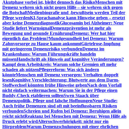
Akutphase vorbei ist, bleibt dennoch das Risiko
Menschen mit
Demenz wehren sich nicht gegen Hilfe – sie wehren sich gegen
die Botschaft
Medienbiografie und -bewußtsein werden Teil der
Pflege werden
KI-Sprachanalyse kann Hinweise geben – ersetzt
aber keine Demenzdiagnostik
Glucosamin bei Alzheimer: Neue
Studie liefert Warnsignal
Demenzprävention ist mehr als
Bewegung und gesunde Ernährung
Demenz: Wer hat hier
eigentlich das Problem?
Mundgesundheit bei Demenz: Warum
Zahnvorsorge zu Hause kaum ankommt
Gürtelrose-Impfung
mit geringerem Demenzrisiko verbunden
Demenz im
Krankenhaus: Warum Führungskräfte handeln
müssen
Handschrift als Hinweis auf kognitive Veränderungen?
Kampf dem Arbeitskreis: Warum solche Gremien oft mehr
schaden als nützen
Pflegereform: Was sich ändern
könnte
Menschen mit Demenz versorgen: Verhalten doppelt
lesen
Kognitive Verschlechterung: Blutwerte aus dem Darm-
Stoffwechsel könnten frühe Hinweise geben
Nach dem Vorfall
nicht einfach weitermachen: Warum Sie in der Pflege einen
Buddy-Check etablieren sollten
Swen Staack über
Demenzpolitik, Pflege und falsche Hoffnungen
Neue Studie:
Auch frühe Demenzen sind oft mit beeinflussbaren Risiken
verbunden
Schreien und Rufen bei Demenz: Beruhigen allein
reicht nicht
Reaktanz bei Menschen mit Demenz: Wenn Hilfe als
Druck erlebt wird
Altersschwerhörigkeit: nicht nur ein
Hörproblem
Warum Demenzschulungen mit einer ehrlichen