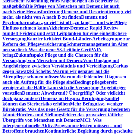
Menschen: Ablehnung eines Angehörigen als Betreuer ist
maßgeblich
Die Pflege von Menschen mit Demenz ist auch
nachts eine Herausforderung
Demenz und Desorientierung: viel
mehr, als nicht von A nach B zu finden
Demenz und
Psychopharmaka: „zu viel“ ist oft „zu lang“ – und wie Pflege
Einfluss nehmen kann
Alzheimer-Demenz: Rapid Review
bündelt Evidenz und setzt Leitplanken für eine einheitlichere
Versorgung
Kanzler kritisiert Bund-Länder-Arbeitsgruppe zur
Reform der Pflegeversicherung
Schmerzmanagement im Alter
neu sortiert: Was die neue S3-Leitlinie GeriPAIN
bringt
Zukunftspakt Pflege und die Chancen für die
Versorgung von Menschen mit Demenz
Vom Umgang mit
Angehörigen: zwischen Verständnis und Verteidigung
Caritas
gegen Sawatzki-Schelte: Warum wir genauer auf die
Altenpflege schauen müssen
Warum die fehlenden Diagnosen
auch ein Auftrag für die Pflege sind
Bedingt pflegebereit:
weniger als die Hälfte kann sich die Versorgung Angehöriger
vorstellen
Demenz: Abwehrend? Übergriffig? Oder vielleicht
doch ganz anders?
Demenz im Hospiz: Beruhigungsmittel
können das Sterberisiko erhöhen
Mehr Befugnisse, weniger
Bürokratie: Was das neue Gesetz für die Versorgung bedeuten
könnte
Hürden- und Stellungsfehler: das provoziert tätliche
Übergriffe von Menschen mit Demenz
MCI: Was
intergenerationelle Aktiv-Programme leisten müssen – und
Betroffene brauchen
Kontinuierliche Begleitung durch geschulte