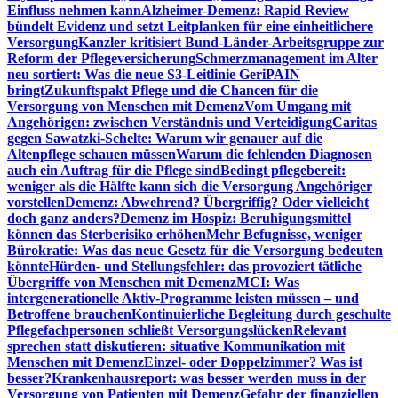
Einfluss nehmen kann
Alzheimer-Demenz: Rapid Review
bündelt Evidenz und setzt Leitplanken für eine einheitlichere
Versorgung
Kanzler kritisiert Bund-Länder-Arbeitsgruppe zur
Reform der Pflegeversicherung
Schmerzmanagement im Alter
neu sortiert: Was die neue S3-Leitlinie GeriPAIN
bringt
Zukunftspakt Pflege und die Chancen für die
Versorgung von Menschen mit Demenz
Vom Umgang mit
Angehörigen: zwischen Verständnis und Verteidigung
Caritas
gegen Sawatzki-Schelte: Warum wir genauer auf die
Altenpflege schauen müssen
Warum die fehlenden Diagnosen
auch ein Auftrag für die Pflege sind
Bedingt pflegebereit:
weniger als die Hälfte kann sich die Versorgung Angehöriger
vorstellen
Demenz: Abwehrend? Übergriffig? Oder vielleicht
doch ganz anders?
Demenz im Hospiz: Beruhigungsmittel
können das Sterberisiko erhöhen
Mehr Befugnisse, weniger
Bürokratie: Was das neue Gesetz für die Versorgung bedeuten
könnte
Hürden- und Stellungsfehler: das provoziert tätliche
Übergriffe von Menschen mit Demenz
MCI: Was
intergenerationelle Aktiv-Programme leisten müssen – und
Betroffene brauchen
Kontinuierliche Begleitung durch geschulte
Pflegefachpersonen schließt Versorgungslücken
Relevant
sprechen statt diskutieren: situative Kommunikation mit
Menschen mit Demenz
Einzel- oder Doppelzimmer? Was ist
besser?
Krankenhausreport: was besser werden muss in der
Versorgung von Patienten mit Demenz
Gefahr der finanziellen