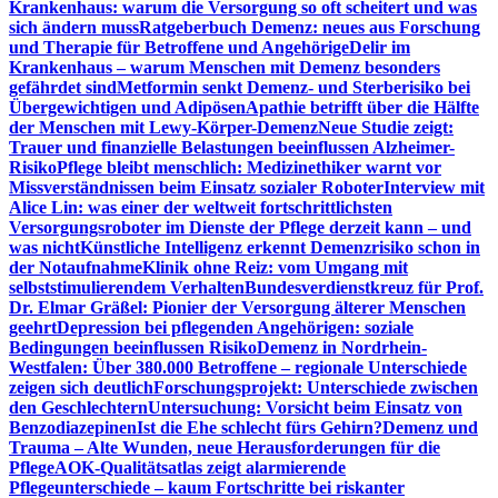
Krankenhaus: warum die Versorgung so oft scheitert und was
sich ändern muss
Ratgeberbuch Demenz: neues aus Forschung
und Therapie für Betroffene und Angehörige
Delir im
Krankenhaus – warum Menschen mit Demenz besonders
gefährdet sind
Metformin senkt Demenz- und Sterberisiko bei
Übergewichtigen und Adipösen
Apathie betrifft über die Hälfte
der Menschen mit Lewy-Körper-Demenz
Neue Studie zeigt:
Trauer und finanzielle Belastungen beeinflussen Alzheimer-
Risiko
Pflege bleibt menschlich: Medizinethiker warnt vor
Missverständnissen beim Einsatz sozialer Roboter
Interview mit
Alice Lin: was einer der weltweit fortschrittlichsten
Versorgungsroboter im Dienste der Pflege derzeit kann – und
was nicht
Künstliche Intelligenz erkennt Demenzrisiko schon in
der Notaufnahme
Klinik ohne Reiz: vom Umgang mit
selbststimulierendem Verhalten
Bundesverdienstkreuz für Prof.
Dr. Elmar Gräßel: Pionier der Versorgung älterer Menschen
geehrt
Depression bei pflegenden Angehörigen: soziale
Bedingungen beeinflussen Risiko
Demenz in Nordrhein-
Westfalen: Über 380.000 Betroffene – regionale Unterschiede
zeigen sich deutlich
Forschungsprojekt: Unterschiede zwischen
den Geschlechtern
Untersuchung: Vorsicht beim Einsatz von
Benzodiazepinen
Ist die Ehe schlecht fürs Gehirn?
Demenz und
Trauma – Alte Wunden, neue Herausforderungen für die
Pflege
AOK-Qualitätsatlas zeigt alarmierende
Pflegeunterschiede – kaum Fortschritte bei riskanter