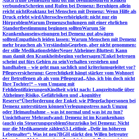
Auch frühe Demenzen sind oft mit beeinflussbaren Risiken
verbunden
Schreien und Rufen bei Demenz: Beruhigen allein
reicht nicht
Reaktanz bei Menschen mit Demenz: Wenn Hilfe als
Druck erlebt wird
Altersschwerhörigkeit: nicht nur ein
Hörproblem
Warum Demenzschulungen mit einer ehrlichen
Standortbestimmung beginnen sollten
Warum Sie
Krankenhauseinweisungen bei Demenz gut abwägen
sollten
Empathisch leiden lassen: Warum Menschen mit Demenz
mehr brauchen als Verständnis
Gegeben, aber nicht genommen:
der stille Medikationsfehler
Neuer Alzheimer-Bluttest: Kann
man damit den Krankheitsbeginn vorhersagen?
Enkel betreuen
scheint gut fürs Gehirn zu sein
Verhalten verstehen und
handhaben – wie geht man sachlich und kriteriumsgeleitet vor?
Pflegeversicherung: Gerechtigkeit hängt stärker vom Wohnort
der Betroffenen ab als vom Pflegegrad
„Also, ich bin doch nicht
Ihre Tochter!“ – vom Umgang mit
Fehlidentifizierungen
Kindheit wirkt nach: Langzeitstudie über
Alzheimer-Risiko, Gefäßrisiken und „kognitive
Reserve“
Überforderung der Enkel: wie Pflegefachpersonen bei
Demenz unterstützen können
Verlegungsstress nach Umzug
oder Heimaufnahme – was ist normal und was ist zu tun?
Unsichtbarer Mehraufwand: Demenz ist im Krankenhaus
(auch) ein Steuerungsproblem
Sturzrisiko bei Demenz: Nicht
nur die Medikamente zählen
S3-Leitlinie „Delir im höheren
Lebensalter“: Was ist neu?
BGH stärkt den Willen betreuter