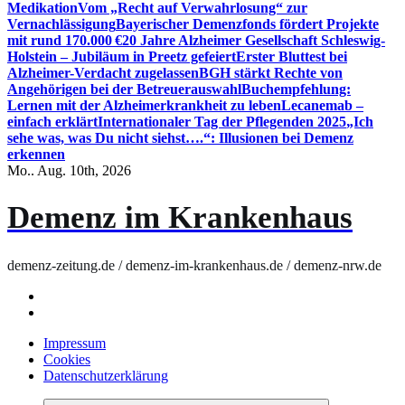
Medikation
Vom „Recht auf Verwahrlosung“ zur
Vernachlässigung
Bayerischer Demenzfonds fördert Projekte
mit rund 170.000 €
20 Jahre Alzheimer Gesellschaft Schleswig-
Holstein – Jubiläum in Preetz gefeiert
Erster Bluttest bei
Alzheimer-Verdacht zugelassen
BGH stärkt Rechte von
Angehörigen bei der Betreuerauswahl
Buchempfehlung:
Lernen mit der Alzheimerkrankheit zu leben
Lecanemab –
einfach erklärt
Internationaler Tag der Pflegenden 2025
„Ich
sehe was, was Du nicht siehst….“: Illusionen bei Demenz
erkennen
Mo.. Aug. 10th, 2026
Demenz im Krankenhaus
demenz-zeitung.de / demenz-im-krankenhaus.de / demenz-nrw.de
Impressum
Cookies
Datenschutzerklärung