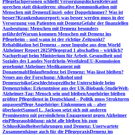
Pflegefachpersonen schließt Versorgungslücken
Relevant
sprechen statt diskutieren: situative Kommunikation mit
Menschen mit Demenz
Einzel- oder Doppelzimmer? Was ist
besser?
Krankenhausreport: was besser werden muss in der
Versorgung von Patienten mit Demenz
Gefahr der finanziellen
Ausbeutung: Menschen mit Demenz besonders
gefährdet
Warum kommen Menschen mit Demenz ins
Pflegeheim – und wann ist der richtige Zeitpunkt?
Rehabilitation bei Demenz – neue Impulse aus dem World
Alzheimer Report 2025
Pflegegrad 1 abschaffen – wirklich?
Nachgefragt beim Ministerium für Arbeit, Gesundheit und
Soziales des Landes Nordrhein-Westfalen
EU-Kommission
genehmigt Alzheimer-Medikament mit
Donanemab
Hinlauftendenz bei Demenz: Was lässt bleiben?
Neues aus der Forschung: Alkohol und
Demenzrisiko
Geschlechtsspezifische Unterschiede beim
Demenzrisiko: Erkenntnisse aus der UK-Biobank-Studie
Welt-
Alzheimer-Tag: Mensch sein und bleiben
Angehörige bleiben
größter Pflegedienst in Deutschland – Politik muss Strukturen
anpassen
Pflege Angehörige: Einkommen ok – aber
überlastet
Samuel L. Jackson setzt sich mit anderen
Prominenten mit persönlichem Engagement gegen Alzheimer
ein
Pflegeausbildung: nicht alle bleiben bis zum
Schluss
Kindheitserfahrungen und Demenz: Unerwartete
Zusammenhänge auch für die Pflegepraxis
Demenz im