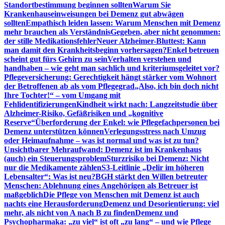
Standortbestimmung beginnen sollten
Warum Sie
Krankenhauseinweisungen bei Demenz gut abwägen
sollten
Empathisch leiden lassen: Warum Menschen mit Demenz
mehr brauchen als Verständnis
Gegeben, aber nicht genommen:
der stille Medikationsfehler
Neuer Alzheimer-Bluttest: Kann
man damit den Krankheitsbeginn vorhersagen?
Enkel betreuen
scheint gut fürs Gehirn zu sein
Verhalten verstehen und
handhaben – wie geht man sachlich und kriteriumsgeleitet vor?
Pflegeversicherung: Gerechtigkeit hängt stärker vom Wohnort
der Betroffenen ab als vom Pflegegrad
„Also, ich bin doch nicht
Ihre Tochter!“ – vom Umgang mit
Fehlidentifizierungen
Kindheit wirkt nach: Langzeitstudie über
Alzheimer-Risiko, Gefäßrisiken und „kognitive
Reserve“
Überforderung der Enkel: wie Pflegefachpersonen bei
Demenz unterstützen können
Verlegungsstress nach Umzug
oder Heimaufnahme – was ist normal und was ist zu tun?
Unsichtbarer Mehraufwand: Demenz ist im Krankenhaus
(auch) ein Steuerungsproblem
Sturzrisiko bei Demenz: Nicht
nur die Medikamente zählen
S3-Leitlinie „Delir im höheren
Lebensalter“: Was ist neu?
BGH stärkt den Willen betreuter
Menschen: Ablehnung eines Angehörigen als Betreuer ist
maßgeblich
Die Pflege von Menschen mit Demenz ist auch
nachts eine Herausforderung
Demenz und Desorientierung: viel
mehr, als nicht von A nach B zu finden
Demenz und
Psychopharmaka: „zu viel“ ist oft „zu lang“ – und wie Pflege