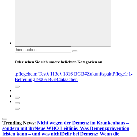
Suchen
nach:
Oder sehen Sie sich unsere beliebten Kategorien an...
.pflegeheim
.Test
§ 113c
§ 1816 BGB
#ZukunftspaktPflege
1:1-
Betreuung
1906a BGB
4at
aachen
Trending News:
Nicht wegen der Demenz im Krankenhaus –
sondern mit ihr
Neue WHO-Leitlinie: Was Demenzprävention
leisten kann – und was nicht
Delir bei Demenz: Wenn die