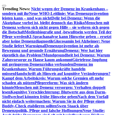
Zum
Inhalt
Trending News:
Nicht wegen der Demenz im Krankenhaus –
springen
sondern mit ihr
Neue WHO-Leitlinie: Was Demenzprävention
leisten kann – und was nicht
Delir bei Demenz: Wenn die
Akutphase vorbei ist, bleibt dennoch das Risiko
Menschen mit
Demenz wehren sich nicht gegen Hilfe – sie wehren sich gegen
die Botschaft
Medienbiografie und -bewußtsein werden Teil der
Pflege werden
KI-Sprachanalyse kann Hinweise geben – ersetzt
aber keine Demenzdiagnostik
Glucosamin bei Alzheimer: Neue
Studie liefert Warnsignal
Demenzprävention ist mehr als
Bewegung und gesunde Ernährung
Demenz: Wer hat hier
eigentlich das Problem?
Mundgesundheit bei Demenz: Warum
Zahnvorsorge zu Hause kaum ankommt
Gürtelrose-Impfung
mit geringerem Demenzrisiko verbunden
Demenz im
Krankenhaus: Warum Führungskräfte handeln
müssen
Handschrift als Hinweis auf kognitive Veränderungen?
Kampf dem Arbeitskreis: Warum solche Gremien oft mehr
schaden als nützen
Pflegereform: Was sich ändern
könnte
Menschen mit Demenz versorgen: Verhalten doppelt
lesen
Kognitive Verschlechterung: Blutwerte aus dem Darm-
Stoffwechsel könnten frühe Hinweise geben
Nach dem Vorfall
nicht einfach weitermachen: Warum Sie in der Pflege einen
Buddy-Check etablieren sollten
Swen Staack über
Demenzpolitik, Pflege und falsche Hoffnungen
Neue Studie: