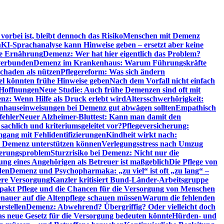
orbei ist, bleibt dennoch das Risiko
Menschen mit Demenz
n
KI-Sprachanalyse kann Hinweise geben – ersetzt aber keine
de Ernährung
Demenz: Wer hat hier eigentlich das Problem?
verbunden
Demenz im Krankenhaus: Warum Führungskräfte
chaden als nützen
Pflegereform: Was sich ändern
el könnten frühe Hinweise geben
Nach dem Vorfall nicht einfach
 Hoffnungen
Neue Studie: Auch frühe Demenzen sind oft mit
z: Wenn Hilfe als Druck erlebt wird
Altersschwerhörigkeit:
hauseinweisungen bei Demenz gut abwägen sollten
Empathisch
fehler
Neuer Alzheimer-Bluttest: Kann man damit den
achlich und kriteriumsgeleitet vor?
Pflegeversicherung:
mgang mit Fehlidentifizierungen
Kindheit wirkt nach:
i Demenz unterstützen können
Verlegungsstress nach Umzug
uerungsproblem
Sturzrisiko bei Demenz: Nicht nur die
ng eines Angehörigen als Betreuer ist maßgeblich
Die Pflege von
den
Demenz und Psychopharmaka: „zu viel“ ist oft „zu lang“ –
here Versorgung
Kanzler kritisiert Bund-Länder-Arbeitsgruppe
pakt Pflege und die Chancen für die Versorgung von Menschen
nauer auf die Altenpflege schauen müssen
Warum die fehlenden
rstellen
Demenz: Abwehrend? Übergriffig? Oder vielleicht doch
s neue Gesetz für die Versorgung bedeuten könnte
Hürden- und