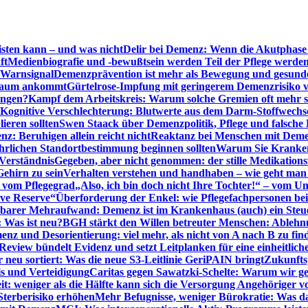
sten kann – und was nicht
Delir bei Demenz: Wenn die Akutphase v
ft
Medienbiografie und -bewußtsein werden Teil der Pflege werde
t Warnsignal
Demenzprävention ist mehr als Bewegung und gesun
 kaum ankommt
Gürtelrose-Impfung mit geringerem Demenzrisiko 
ungen?
Kampf dem Arbeitskreis: Warum solche Gremien oft mehr s
Kognitive Verschlechterung: Blutwerte aus dem Darm-Stoffwechs
ieren sollten
Swen Staack über Demenzpolitik, Pflege und falsche
z: Beruhigen allein reicht nicht
Reaktanz bei Menschen mit Demen
rlichen Standortbestimmung beginnen sollten
Warum Sie Kranken
Verständnis
Gegeben, aber nicht genommen: der stille Medikations
Gehirn zu sein
Verhalten verstehen und handhaben – wie geht man s
s vom Pflegegrad
„Also, ich bin doch nicht Ihre Tochter!“ – vom U
ive Reserve“
Überforderung der Enkel: wie Pflegefachpersonen be
tbarer Mehraufwand: Demenz ist im Krankenhaus (auch) ein Ste
: Was ist neu?
BGH stärkt den Willen betreuter Menschen: Ablehnu
nz und Desorientierung: viel mehr, als nicht von A nach B zu fin
view bündelt Evidenz und setzt Leitplanken für eine einheitlic
eu sortiert: Was die neue S3-Leitlinie GeriPAIN bringt
Zukunfts
s und Verteidigung
Caritas gegen Sawatzki-Schelte: Warum wir ge
it: weniger als die Hälfte kann sich die Versorgung Angehöriger vo
terberisiko erhöhen
Mehr Befugnisse, weniger Bürokratie: Was da