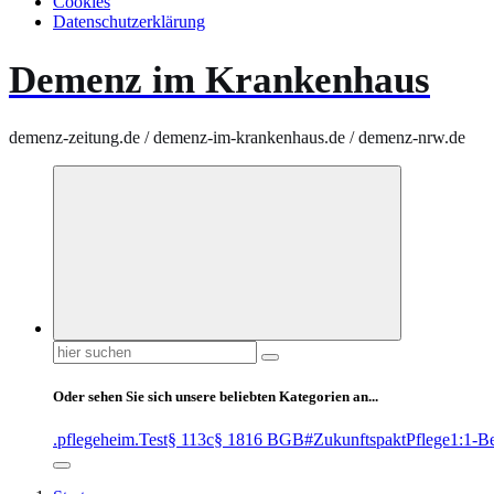
Cookies
Datenschutzerklärung
Demenz im Krankenhaus
demenz-zeitung.de / demenz-im-krankenhaus.de / demenz-nrw.de
Suchen
nach:
Oder sehen Sie sich unsere beliebten Kategorien an...
.pflegeheim
.Test
§ 113c
§ 1816 BGB
#ZukunftspaktPflege
1:1-B