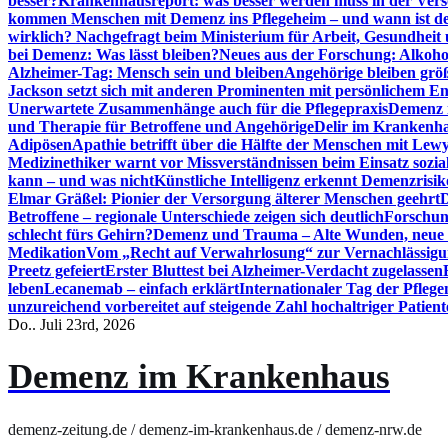
besser?
Krankenhausreport: was besser werden muss in der Ver
kommen Menschen mit Demenz ins Pflegeheim – und wann ist der
wirklich? Nachgefragt beim Ministerium für Arbeit, Gesundheit
bei Demenz: Was lässt bleiben?
Neues aus der Forschung: Alkoh
Alzheimer-Tag: Mensch sein und bleiben
Angehörige bleiben größ
Jackson setzt sich mit anderen Prominenten mit persönlichem E
Unerwartete Zusammenhänge auch für die Pflegepraxis
Demenz i
und Therapie für Betroffene und Angehörige
Delir im Krankenh
Adipösen
Apathie betrifft über die Hälfte der Menschen mit L
Medizinethiker warnt vor Missverständnissen beim Einsatz sozia
kann – und was nicht
Künstliche Intelligenz erkennt Demenzrisi
Elmar Gräßel: Pionier der Versorgung älterer Menschen geehrt
D
Betroffene – regionale Unterschiede zeigen sich deutlich
Forschun
schlecht fürs Gehirn?
Demenz und Trauma – Alte Wunden, neue H
Medikation
Vom „Recht auf Verwahrlosung“ zur Vernachlässig
Preetz gefeiert
Erster Bluttest bei Alzheimer-Verdacht zugelassen
leben
Lecanemab – einfach erklärt
Internationaler Tag der Pfleg
unzureichend vorbereitet auf steigende Zahl hochaltriger Patienten
Do.. Juli 23rd, 2026
Demenz im Krankenhaus
demenz-zeitung.de / demenz-im-krankenhaus.de / demenz-nrw.de