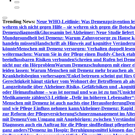
Trending News:
Neue WHO-Leitlinie: Was Demenzprävention lei
wehren sich nicht gegen Hilfe – sie wehren sich gegen die Botscha
Demenzdiagnostik
Glucosamin bei Alzheimer: Neue Studie liefer
Mundgesundheit bei Demenz: Warum Zahnvorsorge zu Hause
handeln müssen
Handschrift als Hinweis auf kognitive Veränder
könnte
Menschen mit Demenz versorgen: Verhalten doppelt lesen
weitermachen: Warum Sie in der Pflege einen Buddy-Check etabl
beeinflussbaren Risiken verbunden
Schreien und Rufen bei Demen
nicht nur ein Hörproblem
Warum Demenzschulungen mit einer eh
leiden lassen: Warum Menschen mit Demenz mehr brauchen als 
Krankheitsbeginn vorhersagen?
Enkel betreuen scheint gut fürs 
Gerechtigkeit hängt stärker vom Wohnort der Betroffenen ab al
Langzeitstudie über Alzheimer-Risiko, Gefäßrisiken und „kognit
oder Heimaufnahme – was ist normal und was ist zu tun?
Unsich
Medikamente zählen
S3-Leitlinie „Delir im höheren Lebensalter“
Menschen mit Demenz ist auch nachts eine Herausforderung
Deme
und wie Pflege Einfluss nehmen kann
Alzheimer-Demenz: Rapid Re
zur Reform der Pflegeversicherung
Schmerzmanagement im Alter n
mit Demenz
Vom Umgang mit Angehörigen: zwischen Verständni
Diagnosen auch ein Auftrag für die Pflege sind
Bedingt pflegebere
ganz anders?
Demenz im Hospiz: Beruhigungsmittel können das S