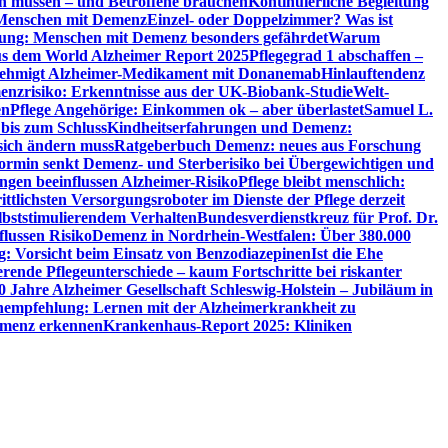
en müssen – und Betroffene brauchen
Kontinuierliche Begleitung
t Menschen mit Demenz
Einzel- oder Doppelzimmer? Was ist
utung: Menschen mit Demenz besonders gefährdet
Warum
aus dem World Alzheimer Report 2025
Pflegegrad 1 abschaffen –
ehmigt Alzheimer-Medikament mit Donanemab
Hinlauftendenz
menzrisiko: Erkenntnisse aus der UK-Biobank-Studie
Welt-
en
Pflege Angehörige: Einkommen ok – aber überlastet
Samuel L.
 bis zum Schluss
Kindheitserfahrungen und Demenz:
sich ändern muss
Ratgeberbuch Demenz: neues aus Forschung
ormin senkt Demenz- und Sterberisiko bei Übergewichtigen und
ungen beeinflussen Alzheimer-Risiko
Pflege bleibt menschlich:
rittlichsten Versorgungsroboter im Dienste der Pflege derzeit
lbststimulierendem Verhalten
Bundesverdienstkreuz für Prof. Dr.
flussen Risiko
Demenz in Nordrhein-Westfalen: Über 380.000
: Vorsicht beim Einsatz von Benzodiazepinen
Ist die Ehe
erende Pflegeunterschiede – kaum Fortschritte bei riskanter
0 Jahre Alzheimer Gesellschaft Schleswig-Holstein – Jubiläum in
empfehlung: Lernen mit der Alzheimerkrankheit zu
Demenz erkennen
Krankenhaus-Report 2025: Kliniken