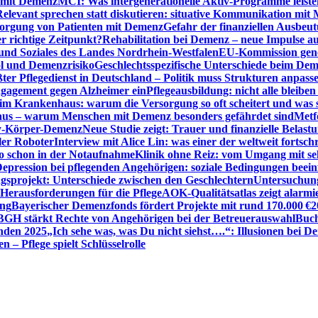
n mit Demenz
MCI: Was intergenerationelle Aktiv-Programme leist
Relevant sprechen statt diskutieren: situative Kommunikation mi
sorgung von Patienten mit Demenz
Gefahr der finanziellen Ausbe
 richtige Zeitpunkt?
Rehabilitation bei Demenz – neue Impulse 
 und Soziales des Landes Nordrhein-Westfalen
EU-Kommission gen
ol und Demenzrisiko
Geschlechtsspezifische Unterschiede beim De
ter Pflegedienst in Deutschland – Politik muss Strukturen anpass
ngagement gegen Alzheimer ein
Pflegeausbildung: nicht alle bleiben
m Krankenhaus: warum die Versorgung so oft scheitert und was 
aus – warum Menschen mit Demenz besonders gefährdet sind
Metf
ewy-Körper-Demenz
Neue Studie zeigt: Trauer und finanzielle Belast
ler Roboter
Interview mit Alice Lin: was einer der weltweit fortsch
ko schon in der Notaufnahme
Klinik ohne Reiz: vom Umgang mit se
epression bei pflegenden Angehörigen: soziale Bedingungen beein
gsprojekt: Unterschiede zwischen den Geschlechtern
Untersuchung
erausforderungen für die Pflege
AOK-Qualitätsatlas zeigt alarmi
ung
Bayerischer Demenzfonds fördert Projekte mit rund 170.000 €
2
BGH stärkt Rechte von Angehörigen bei der Betreuerauswahl
Buch
enden 2025
„Ich sehe was, was Du nicht siehst….“: Illusionen bei 
 – Pflege spielt Schlüsselrolle