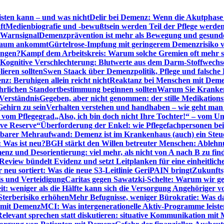
sten kann – und was nicht
Delir bei Demenz: Wenn die Akutphase v
ft
Medienbiografie und -bewußtsein werden Teil der Pflege werde
t Warnsignal
Demenzprävention ist mehr als Bewegung und gesun
 kaum ankommt
Gürtelrose-Impfung mit geringerem Demenzrisiko 
ungen?
Kampf dem Arbeitskreis: Warum solche Gremien oft mehr s
Kognitive Verschlechterung: Blutwerte aus dem Darm-Stoffwechs
ieren sollten
Swen Staack über Demenzpolitik, Pflege und falsche
z: Beruhigen allein reicht nicht
Reaktanz bei Menschen mit Demen
rlichen Standortbestimmung beginnen sollten
Warum Sie Kranken
Verständnis
Gegeben, aber nicht genommen: der stille Medikations
Gehirn zu sein
Verhalten verstehen und handhaben – wie geht man s
s vom Pflegegrad
„Also, ich bin doch nicht Ihre Tochter!“ – vom U
ive Reserve“
Überforderung der Enkel: wie Pflegefachpersonen be
tbarer Mehraufwand: Demenz ist im Krankenhaus (auch) ein Ste
: Was ist neu?
BGH stärkt den Willen betreuter Menschen: Ablehnu
nz und Desorientierung: viel mehr, als nicht von A nach B zu fin
view bündelt Evidenz und setzt Leitplanken für eine einheitlic
eu sortiert: Was die neue S3-Leitlinie GeriPAIN bringt
Zukunfts
s und Verteidigung
Caritas gegen Sawatzki-Schelte: Warum wir ge
it: weniger als die Hälfte kann sich die Versorgung Angehöriger vo
terberisiko erhöhen
Mehr Befugnisse, weniger Bürokratie: Was da
n mit Demenz
MCI: Was intergenerationelle Aktiv-Programme leist
Relevant sprechen statt diskutieren: situative Kommunikation mi