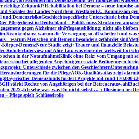
sorgung von Patienten mit Demenz
Gefahr der finanziellen Ausbe
 richtige Zeitpunkt?
Rehabilitation bei Demenz – neue Impulse 
 und Soziales des Landes Nordrhein-Westfalen
EU-Kommission gen
ol und Demenzrisiko
Geschlechtsspezifische Unterschiede beim De
ter Pflegedienst in Deutschland – Politik muss Strukturen anpass
ngagement gegen Alzheimer ein
Pflegeausbildung: nicht alle bleiben
m Krankenhaus: warum die Versorgung so oft scheitert und was 
aus – warum Menschen mit Demenz besonders gefährdet sind
Metf
ewy-Körper-Demenz
Neue Studie zeigt: Trauer und finanzielle Belast
ler Roboter
Interview mit Alice Lin: was einer der weltweit fortsch
ko schon in der Notaufnahme
Klinik ohne Reiz: vom Umgang mit se
epression bei pflegenden Angehörigen: soziale Bedingungen beein
gsprojekt: Unterschiede zwischen den Geschlechtern
Untersuchung
erausforderungen für die Pflege
AOK-Qualitätsatlas zeigt alarmi
ung
Bayerischer Demenzfonds fördert Projekte mit rund 170.000 €
2
BGH stärkt Rechte von Angehörigen bei der Betreuerauswahl
Buch
enden 2025
„Ich sehe was, was Du nicht siehst….“: Illusionen bei 
 – Pflege spielt Schlüsselrolle