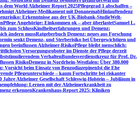
utung: Menschen mit Demenz besonders gefährdet
Warum
aus dem World Alzheimer Report 2025
Pflegegrad 1 abschaffen –
ehmigt Alzheimer-Medikament mit Donanemab
Hinlauftendenz
menzrisiko: Erkenntnisse aus der UK-Biobank-Studie
Welt-
en
Pflege Angehörige: Einkommen ok – aber überlastet
Samuel L.
 bis zum Schluss
Kindheitserfahrungen und Demenz:
sich ändern muss
Ratgeberbuch Demenz: neues aus Forschung
ormin senkt Demenz- und Sterberisiko bei Übergewichtigen und
ungen beeinflussen Alzheimer-Risiko
Pflege bleibt menschlich:
rittlichsten Versorgungsroboter im Dienste der Pflege derzeit
lbststimulierendem Verhalten
Bundesverdienstkreuz für Prof. Dr.
flussen Risiko
Demenz in Nordrhein-Westfalen: Über 380.000
: Vorsicht beim Einsatz von Benzodiazepinen
Ist die Ehe
erende Pflegeunterschiede – kaum Fortschritte bei riskanter
0 Jahre Alzheimer Gesellschaft Schleswig-Holstein – Jubiläum in
empfehlung: Lernen mit der Alzheimerkrankheit zu
Demenz erkennen
Krankenhaus-Report 2025: Kliniken