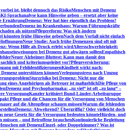
orbei ist, bleibt dennoch das Risiko
Menschen mit Demenz
n
KI-Sprachanalyse kann Hinweise geben – ersetzt aber keine
de Ernährung
Demenz: Wer hat hier eigentlich das Problem?
verbunden
Demenz im Krankenhaus: Warum Führungskräfte
chaden als nützen
Pflegereform: Was sich ändern
el könnten frühe Hinweise geben
Nach dem Vorfall nicht einfach
 Hoffnungen
Neue Studie: Auch frühe Demenzen sind oft mit
z: Wenn Hilfe als Druck erlebt wird
Altersschwerhörigkeit:
hauseinweisungen bei Demenz gut abwägen sollten
Empathisch
fehler
Neuer Alzheimer-Bluttest: Kann man damit den
achlich und kriteriumsgeleitet vor?
Pflegeversicherung:
mgang mit Fehlidentifizierungen
Kindheit wirkt nach:
i Demenz unterstützen können
Verlegungsstress nach Umzug
uerungsproblem
Sturzrisiko bei Demenz: Nicht nur die
ng eines Angehörigen als Betreuer ist maßgeblich
Die Pflege von
den
Demenz und Psychopharmaka: „zu viel“ ist oft „zu lang“ –
here Versorgung
Kanzler kritisiert Bund-Länder-Arbeitsgruppe
pakt Pflege und die Chancen für die Versorgung von Menschen
nauer auf die Altenpflege schauen müssen
Warum die fehlenden
rstellen
Demenz: Abwehrend? Übergriffig? Oder vielleicht doch
s neue Gesetz für die Versorgung bedeuten könnte
Hürden- und
en müssen – und Betroffene brauchen
Kontinuierliche Begleitung
t Menschen mit Demenz
Einzel- oder Doppelzimmer? Was ist