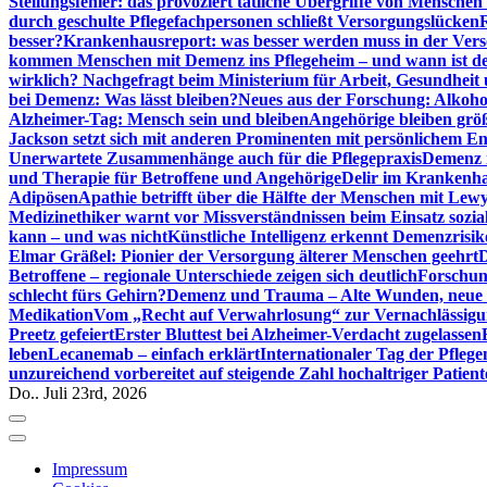
Stellungsfehler: das provoziert tätliche Übergriffe von Mensche
durch geschulte Pflegefachpersonen schließt Versorgungslücken
besser?
Krankenhausreport: was besser werden muss in der Ver
kommen Menschen mit Demenz ins Pflegeheim – und wann ist der
wirklich? Nachgefragt beim Ministerium für Arbeit, Gesundheit
bei Demenz: Was lässt bleiben?
Neues aus der Forschung: Alkoh
Alzheimer-Tag: Mensch sein und bleiben
Angehörige bleiben größ
Jackson setzt sich mit anderen Prominenten mit persönlichem E
Unerwartete Zusammenhänge auch für die Pflegepraxis
Demenz i
und Therapie für Betroffene und Angehörige
Delir im Krankenh
Adipösen
Apathie betrifft über die Hälfte der Menschen mit L
Medizinethiker warnt vor Missverständnissen beim Einsatz sozia
kann – und was nicht
Künstliche Intelligenz erkennt Demenzrisi
Elmar Gräßel: Pionier der Versorgung älterer Menschen geehrt
D
Betroffene – regionale Unterschiede zeigen sich deutlich
Forschun
schlecht fürs Gehirn?
Demenz und Trauma – Alte Wunden, neue H
Medikation
Vom „Recht auf Verwahrlosung“ zur Vernachlässig
Preetz gefeiert
Erster Bluttest bei Alzheimer-Verdacht zugelassen
leben
Lecanemab – einfach erklärt
Internationaler Tag der Pfleg
unzureichend vorbereitet auf steigende Zahl hochaltriger Patienten
Do.. Juli 23rd, 2026
Impressum