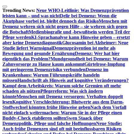
Zum
Inhalt
Trending News:
Neue WHO-Leitlinie: Was Demenzprävention
springen
leisten kann – und was nicht
Delir bei Demenz: Wenn die
Akutphase vorbei ist, bleibt dennoch das Risiko
Menschen mit
Demenz wehren sich nicht gegen Hilfe – sie wehren sich gegen
die Botschaft
Medienbiografie und -bewußtsein werden Teil der
Pflege werden
KI-Sprachanalyse kann Hinweise geben – ersetzt
aber keine Demenzdiagnostik
Glucosamin bei Alzheimer: Neue
Studie liefert Warnsignal
Demenzprävention ist mehr als
Bewegung und gesunde Ernährung
Demenz: Wer hat hier
eigentlich das Problem?
Mundgesundheit bei Demenz: Warum
Zahnvorsorge zu Hause kaum ankommt
Gürtelrose-Impfung
mit geringerem Demenzrisiko verbunden
Demenz im
Krankenhaus: Warum Führungskräfte handeln
müssen
Handschrift als Hinweis auf kognitive Veränderungen?
Kampf dem Arbeitskreis: Warum solche Gremien oft mehr
schaden als nützen
Pflegereform: Was sich ändern
könnte
Menschen mit Demenz versorgen: Verhalten doppelt
lesen
Kognitive Verschlechterung: Blutwerte aus dem Darm-
Stoffwechsel könnten frühe Hinweise geben
Nach dem Vorfall
nicht einfach weitermachen: Warum Sie in der Pflege einen
Buddy-Check etablieren sollten
Swen Staack über
Demenzpolitik, Pflege und falsche Hoffnungen
Neue Studie:
Auch frühe Demenzen sind oft mit beeinflussbaren Risiken