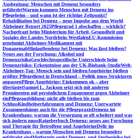
Ausbeutung: Menschen mit Demenz besonders
gefährdet
Warum kommen Menschen mit Demenz ins
Pflegeheim – und wann ist der richtige Zeitpunkt?
Rehabilitation bei Demenz – neue Impulse aus dem World
Alzheimer Report 2025
Pflegegrad 1 abschaffen – wirklich?
Nachgefragt beim Ministerium für Arbeit, Gesundheit und
Soziales des Landes Nordrhein-Westfalen
EU-Kommission
genehmigt Alzheimer-Medikament mit
Donanemab
Hinlauftendenz bei Demenz: Was lässt bleiben?
Neues aus der Forschung: Alkohol und
Demenzrisiko
Geschlechtsspezifische Unterschiede beim
Demenzrisiko: Erkenntnisse aus der UK-Biobank-Studie
Welt-
Alzheimer-Tag: Mensch sein und bleiben
Angehörige bleiben
größter Pflegedienst in Deutschland – Politik muss Strukturen
anpassen
Pflege Angehörige: Einkommen ok – aber
überlastet
Samuel L. Jackson setzt sich mit anderen
Prominenten mit persönlichem Engagement gegen Alzheimer
ein
Pflegeausbildung: nicht alle bleiben bis zum
Schluss
Kindheitserfahrungen und Demenz: Unerwartete
Zusammenhänge auch für die Pflegepraxis
Demenz im
Krankenhaus: warum die Versorgung so oft scheitert und was
sich ändern muss
Ratgeberbuch Demenz: neues aus Forschung
und Therapie für Betroffene und Angehörige
Delir im
Krankenhaus – warum Menschen mit Demenz besonders
gefährdet sind
Metformin senkt Demenz- und Sterberisiko bei