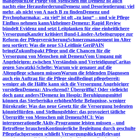
maßgeblich
Die Pflege von Menschen mit Demenz ist auch
nachts eine Herausforderung
Demenz und Desorientierung: viel
mehr, als nicht von A nach B zu finden
Demenz und
Psychopharmaka: „zu viel“ ist oft „zu lang“ – und wie Pflege
Einfluss nehmen kann
Alzheimer-Demenz: Rapid Review
bündelt Evidenz und setzt Leitplanken für eine einheitlichere
Versorgung
Kanzler kritisiert Bund-Länder-Arbeitsgruppe zur
Reform der Pflegeversicherung
Schmerzmanagement im Alter
neu sortiert: Was die neue S3-Leitlinie GeriPAIN
bringt
Zukunftspakt Pflege und die Chancen für die
Versorgung von Menschen mit Demenz
Vom Umgang mit
Angehörigen: zwischen Verständnis und Verteidigung
Caritas
gegen Sawatzki-Schelte: Warum wir genauer auf die
Altenpflege schauen müssen
Warum die fehlenden Diagnosen
auch ein Auftrag für die Pflege sind
Bedingt pflegebereit:
weniger als die Hälfte kann sich die Versorgung Angehöriger
vorstellen
Demenz: Abwehrend? Übergriffig? Oder vielleicht
doch ganz anders?
Demenz im Hospiz: Beruhigungsmittel
können das Sterberisiko erhöhen
Mehr Befugnisse, weniger
Bürokratie: Was das neue Gesetz für die Versorgung bedeuten
könnte
Hürden- und Stellungsfehler: das provoziert tätliche
Übergriffe von Menschen mit Demenz
MCI: Was
intergenerationelle Aktiv-Programme leisten müssen – und
Betroffene brauchen
Kontinuierliche Begleitung durch geschulte
Pflegefachpersonen schließt Versorgungslücken
Relevant