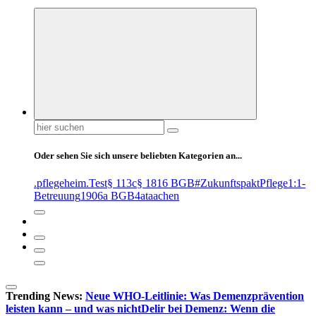
Suchen
nach:
Oder sehen Sie sich unsere beliebten Kategorien an...
.pflegeheim
.Test
§ 113c
§ 1816 BGB
#ZukunftspaktPflege
1:1-
Betreuung
1906a BGB
4at
aachen
Trending News:
Neue WHO-Leitlinie: Was Demenzprävention
leisten kann – und was nicht
Delir bei Demenz: Wenn die