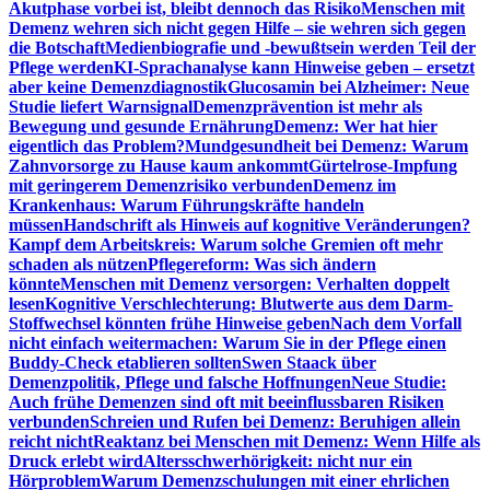
Akutphase vorbei ist, bleibt dennoch das Risiko
Menschen mit
Demenz wehren sich nicht gegen Hilfe – sie wehren sich gegen
die Botschaft
Medienbiografie und -bewußtsein werden Teil der
Pflege werden
KI-Sprachanalyse kann Hinweise geben – ersetzt
aber keine Demenzdiagnostik
Glucosamin bei Alzheimer: Neue
Studie liefert Warnsignal
Demenzprävention ist mehr als
Bewegung und gesunde Ernährung
Demenz: Wer hat hier
eigentlich das Problem?
Mundgesundheit bei Demenz: Warum
Zahnvorsorge zu Hause kaum ankommt
Gürtelrose-Impfung
mit geringerem Demenzrisiko verbunden
Demenz im
Krankenhaus: Warum Führungskräfte handeln
müssen
Handschrift als Hinweis auf kognitive Veränderungen?
Kampf dem Arbeitskreis: Warum solche Gremien oft mehr
schaden als nützen
Pflegereform: Was sich ändern
könnte
Menschen mit Demenz versorgen: Verhalten doppelt
lesen
Kognitive Verschlechterung: Blutwerte aus dem Darm-
Stoffwechsel könnten frühe Hinweise geben
Nach dem Vorfall
nicht einfach weitermachen: Warum Sie in der Pflege einen
Buddy-Check etablieren sollten
Swen Staack über
Demenzpolitik, Pflege und falsche Hoffnungen
Neue Studie:
Auch frühe Demenzen sind oft mit beeinflussbaren Risiken
verbunden
Schreien und Rufen bei Demenz: Beruhigen allein
reicht nicht
Reaktanz bei Menschen mit Demenz: Wenn Hilfe als
Druck erlebt wird
Altersschwerhörigkeit: nicht nur ein
Hörproblem
Warum Demenzschulungen mit einer ehrlichen