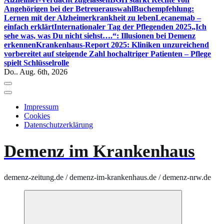
Angehörigen bei der Betreuerauswahl
Buchempfehlung:
Lernen mit der Alzheimerkrankheit zu leben
Lecanemab –
einfach erklärt
Internationaler Tag der Pflegenden 2025
„Ich
sehe was, was Du nicht siehst….“: Illusionen bei Demenz
erkennen
Krankenhaus-Report 2025: Kliniken unzureichend
vorbereitet auf steigende Zahl hochaltriger Patienten – Pflege
spielt Schlüsselrolle
Do.. Aug. 6th, 2026
Impressum
Cookies
Datenschutzerklärung
Demenz im Krankenhaus
demenz-zeitung.de / demenz-im-krankenhaus.de / demenz-nrw.de