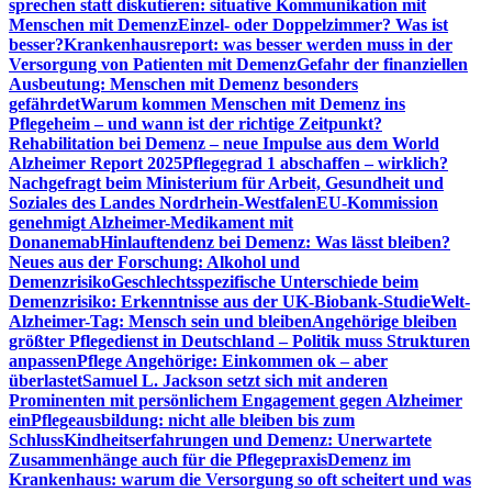
sprechen statt diskutieren: situative Kommunikation mit
Menschen mit Demenz
Einzel- oder Doppelzimmer? Was ist
besser?
Krankenhausreport: was besser werden muss in der
Versorgung von Patienten mit Demenz
Gefahr der finanziellen
Ausbeutung: Menschen mit Demenz besonders
gefährdet
Warum kommen Menschen mit Demenz ins
Pflegeheim – und wann ist der richtige Zeitpunkt?
Rehabilitation bei Demenz – neue Impulse aus dem World
Alzheimer Report 2025
Pflegegrad 1 abschaffen – wirklich?
Nachgefragt beim Ministerium für Arbeit, Gesundheit und
Soziales des Landes Nordrhein-Westfalen
EU-Kommission
genehmigt Alzheimer-Medikament mit
Donanemab
Hinlauftendenz bei Demenz: Was lässt bleiben?
Neues aus der Forschung: Alkohol und
Demenzrisiko
Geschlechtsspezifische Unterschiede beim
Demenzrisiko: Erkenntnisse aus der UK-Biobank-Studie
Welt-
Alzheimer-Tag: Mensch sein und bleiben
Angehörige bleiben
größter Pflegedienst in Deutschland – Politik muss Strukturen
anpassen
Pflege Angehörige: Einkommen ok – aber
überlastet
Samuel L. Jackson setzt sich mit anderen
Prominenten mit persönlichem Engagement gegen Alzheimer
ein
Pflegeausbildung: nicht alle bleiben bis zum
Schluss
Kindheitserfahrungen und Demenz: Unerwartete
Zusammenhänge auch für die Pflegepraxis
Demenz im
Krankenhaus: warum die Versorgung so oft scheitert und was