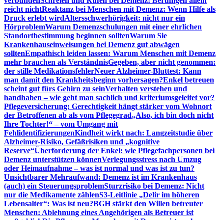
verbunden
Schreien und Rufen bei Demenz: Beruhigen allein
reicht nicht
Reaktanz bei Menschen mit Demenz: Wenn Hilfe als
Druck erlebt wird
Altersschwerhörigkeit: nicht nur ein
Hörproblem
Warum Demenzschulungen mit einer ehrlichen
Standortbestimmung beginnen sollten
Warum Sie
Krankenhauseinweisungen bei Demenz gut abwägen
sollten
Empathisch leiden lassen: Warum Menschen mit Demenz
mehr brauchen als Verständnis
Gegeben, aber nicht genommen:
der stille Medikationsfehler
Neuer Alzheimer-Bluttest: Kann
man damit den Krankheitsbeginn vorhersagen?
Enkel betreuen
scheint gut fürs Gehirn zu sein
Verhalten verstehen und
handhaben – wie geht man sachlich und kriteriumsgeleitet vor?
Pflegeversicherung: Gerechtigkeit hängt stärker vom Wohnort
der Betroffenen ab als vom Pflegegrad
„Also, ich bin doch nicht
Ihre Tochter!“ – vom Umgang mit
Fehlidentifizierungen
Kindheit wirkt nach: Langzeitstudie über
Alzheimer-Risiko, Gefäßrisiken und „kognitive
Reserve“
Überforderung der Enkel: wie Pflegefachpersonen bei
Demenz unterstützen können
Verlegungsstress nach Umzug
oder Heimaufnahme – was ist normal und was ist zu tun?
Unsichtbarer Mehraufwand: Demenz ist im Krankenhaus
(auch) ein Steuerungsproblem
Sturzrisiko bei Demenz: Nicht
nur die Medikamente zählen
S3-Leitlinie „Delir im höheren
Lebensalter“: Was ist neu?
BGH stärkt den Willen betreuter
Menschen: Ablehnung eines Angehörigen als Betreuer ist