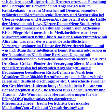
sich ändern muss
Ratgeberbuch Demenz: neues aus Forschung
und Therapie für Betroffene und Angehörige
Delir im
Krankenhaus – warum Menschen mit Demenz besonders
gefährdet sind
Metformin senkt Demenz- und Sterberisiko bei
Übergewichtigen und Adipösen
Apathie betrifft über die Hälfte
der Menschen mit Lewy-Körper-Demenz
Neue Studie zeigt:
Trauer und finanzielle Belastungen beeinflussen Alzheimer-
Risiko
Pflege bleibt menschlich: Medizinethiker warnt vor
Missverständnissen beim Einsatz sozialer Roboter
Interview mit
Alice Lin: was einer der weltweit fortschrittlichsten
Versorgungsroboter im Dienste der Pflege derzeit kann – und
was nicht
Künstliche Intelligenz erkennt Demenzrisiko schon in
der Notaufnahme
Klinik ohne Reiz: vom Umgang mit
selbststimulierendem Verhalten
Bundesverdienstkreuz für Prof.
Dr. Elmar Gräßel: Pionier der Versorgung älterer Menschen
geehrt
Depression bei pflegenden Angehörigen: soziale
Bedingungen beeinflussen Risiko
Demenz in Nordrhein-
Westfalen: Über 380.000 Betroffene – regionale Unterschiede
zeigen sich deutlich
Forschungsprojekt: Unterschiede zwischen
den Geschlechtern
Untersuchung: Vorsicht beim Einsatz von
Benzodiazepinen
Ist die Ehe schlecht fürs Gehirn?
Demenz und
Trauma – Alte Wunden, neue Herausforderungen für die
Pflege
AOK-Qualitätsatlas zeigt alarmierende
Pflegeunterschiede – kaum Fortschritte bei riskanter
Medikation
Vom „Recht auf Verwahrlosung“ zur