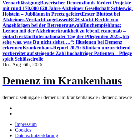
Vernachlässigung
Bayerischer Demenzfonds fördert Projekte
mit rund 170.000 €
20 Jahre Alzheimer Gesellschaft Schleswig-
Holstein – Jubiläum in Preetz gefeiert
Erster Bluttest bei
Alzheimer-Verdacht zugelassen
BGH stärkt Rechte von
Angehörigen bei der Betreuerauswahl
Buchempfehlung:
Lernen mit der Alzheimerkrankheit zu leben
Lecanemab –
einfach erklärt
Internationaler Tag der Pflegenden 2025
„Ich
sehe was, was Du nicht siehst….“: Illusionen bei Demenz
erkennen
Krankenhaus-Report 2025: Kliniken unzureichend
vorbereitet auf steigende Zahl hochaltriger Patienten – Pflege
spielt Schlüsselrolle
Do.. Aug. 6th, 2026
Demenz im Krankenhaus
demenz-zeitung.de / demenz-im-krankenhaus.de / demenz-nrw.de
Impressum
Cookies
Datenschutzerklärung