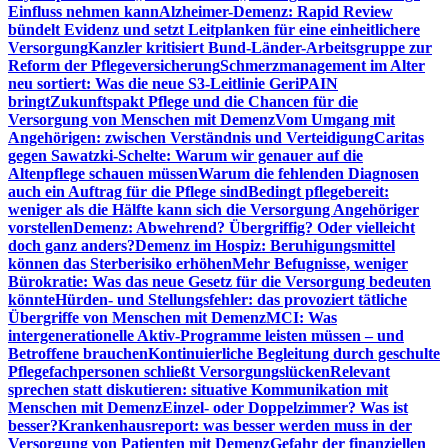
Einfluss nehmen kann
Alzheimer-Demenz: Rapid Review
bündelt Evidenz und setzt Leitplanken für eine einheitlichere
Versorgung
Kanzler kritisiert Bund-Länder-Arbeitsgruppe zur
Reform der Pflegeversicherung
Schmerzmanagement im Alter
neu sortiert: Was die neue S3-Leitlinie GeriPAIN
bringt
Zukunftspakt Pflege und die Chancen für die
Versorgung von Menschen mit Demenz
Vom Umgang mit
Angehörigen: zwischen Verständnis und Verteidigung
Caritas
gegen Sawatzki-Schelte: Warum wir genauer auf die
Altenpflege schauen müssen
Warum die fehlenden Diagnosen
auch ein Auftrag für die Pflege sind
Bedingt pflegebereit:
weniger als die Hälfte kann sich die Versorgung Angehöriger
vorstellen
Demenz: Abwehrend? Übergriffig? Oder vielleicht
doch ganz anders?
Demenz im Hospiz: Beruhigungsmittel
können das Sterberisiko erhöhen
Mehr Befugnisse, weniger
Bürokratie: Was das neue Gesetz für die Versorgung bedeuten
könnte
Hürden- und Stellungsfehler: das provoziert tätliche
Übergriffe von Menschen mit Demenz
MCI: Was
intergenerationelle Aktiv-Programme leisten müssen – und
Betroffene brauchen
Kontinuierliche Begleitung durch geschulte
Pflegefachpersonen schließt Versorgungslücken
Relevant
sprechen statt diskutieren: situative Kommunikation mit
Menschen mit Demenz
Einzel- oder Doppelzimmer? Was ist
besser?
Krankenhausreport: was besser werden muss in der
Versorgung von Patienten mit Demenz
Gefahr der finanziellen