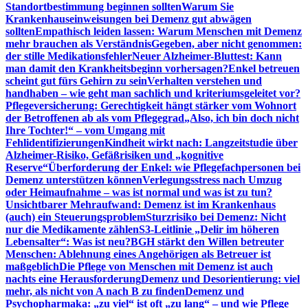
Standortbestimmung beginnen sollten
Warum Sie
Krankenhauseinweisungen bei Demenz gut abwägen
sollten
Empathisch leiden lassen: Warum Menschen mit Demenz
mehr brauchen als Verständnis
Gegeben, aber nicht genommen:
der stille Medikationsfehler
Neuer Alzheimer-Bluttest: Kann
man damit den Krankheitsbeginn vorhersagen?
Enkel betreuen
scheint gut fürs Gehirn zu sein
Verhalten verstehen und
handhaben – wie geht man sachlich und kriteriumsgeleitet vor?
Pflegeversicherung: Gerechtigkeit hängt stärker vom Wohnort
der Betroffenen ab als vom Pflegegrad
„Also, ich bin doch nicht
Ihre Tochter!“ – vom Umgang mit
Fehlidentifizierungen
Kindheit wirkt nach: Langzeitstudie über
Alzheimer-Risiko, Gefäßrisiken und „kognitive
Reserve“
Überforderung der Enkel: wie Pflegefachpersonen bei
Demenz unterstützen können
Verlegungsstress nach Umzug
oder Heimaufnahme – was ist normal und was ist zu tun?
Unsichtbarer Mehraufwand: Demenz ist im Krankenhaus
(auch) ein Steuerungsproblem
Sturzrisiko bei Demenz: Nicht
nur die Medikamente zählen
S3-Leitlinie „Delir im höheren
Lebensalter“: Was ist neu?
BGH stärkt den Willen betreuter
Menschen: Ablehnung eines Angehörigen als Betreuer ist
maßgeblich
Die Pflege von Menschen mit Demenz ist auch
nachts eine Herausforderung
Demenz und Desorientierung: viel
mehr, als nicht von A nach B zu finden
Demenz und
Psychopharmaka: „zu viel“ ist oft „zu lang“ – und wie Pflege