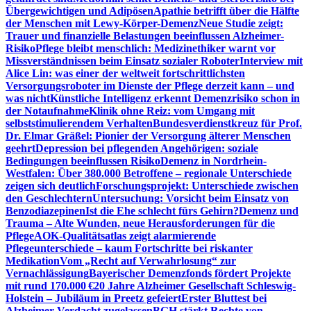
Übergewichtigen und Adipösen
Apathie betrifft über die Hälfte
der Menschen mit Lewy-Körper-Demenz
Neue Studie zeigt:
Trauer und finanzielle Belastungen beeinflussen Alzheimer-
Risiko
Pflege bleibt menschlich: Medizinethiker warnt vor
Missverständnissen beim Einsatz sozialer Roboter
Interview mit
Alice Lin: was einer der weltweit fortschrittlichsten
Versorgungsroboter im Dienste der Pflege derzeit kann – und
was nicht
Künstliche Intelligenz erkennt Demenzrisiko schon in
der Notaufnahme
Klinik ohne Reiz: vom Umgang mit
selbststimulierendem Verhalten
Bundesverdienstkreuz für Prof.
Dr. Elmar Gräßel: Pionier der Versorgung älterer Menschen
geehrt
Depression bei pflegenden Angehörigen: soziale
Bedingungen beeinflussen Risiko
Demenz in Nordrhein-
Westfalen: Über 380.000 Betroffene – regionale Unterschiede
zeigen sich deutlich
Forschungsprojekt: Unterschiede zwischen
den Geschlechtern
Untersuchung: Vorsicht beim Einsatz von
Benzodiazepinen
Ist die Ehe schlecht fürs Gehirn?
Demenz und
Trauma – Alte Wunden, neue Herausforderungen für die
Pflege
AOK-Qualitätsatlas zeigt alarmierende
Pflegeunterschiede – kaum Fortschritte bei riskanter
Medikation
Vom „Recht auf Verwahrlosung“ zur
Vernachlässigung
Bayerischer Demenzfonds fördert Projekte
mit rund 170.000 €
20 Jahre Alzheimer Gesellschaft Schleswig-
Holstein – Jubiläum in Preetz gefeiert
Erster Bluttest bei
Alzheimer-Verdacht zugelassen
BGH stärkt Rechte von