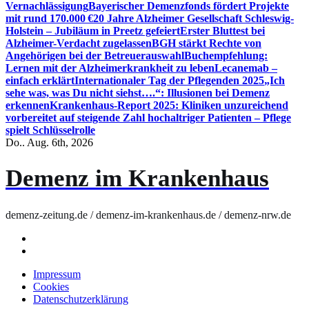
Vernachlässigung
Bayerischer Demenzfonds fördert Projekte
mit rund 170.000 €
20 Jahre Alzheimer Gesellschaft Schleswig-
Holstein – Jubiläum in Preetz gefeiert
Erster Bluttest bei
Alzheimer-Verdacht zugelassen
BGH stärkt Rechte von
Angehörigen bei der Betreuerauswahl
Buchempfehlung:
Lernen mit der Alzheimerkrankheit zu leben
Lecanemab –
einfach erklärt
Internationaler Tag der Pflegenden 2025
„Ich
sehe was, was Du nicht siehst….“: Illusionen bei Demenz
erkennen
Krankenhaus-Report 2025: Kliniken unzureichend
vorbereitet auf steigende Zahl hochaltriger Patienten – Pflege
spielt Schlüsselrolle
Do.. Aug. 6th, 2026
Demenz im Krankenhaus
demenz-zeitung.de / demenz-im-krankenhaus.de / demenz-nrw.de
Impressum
Cookies
Datenschutzerklärung