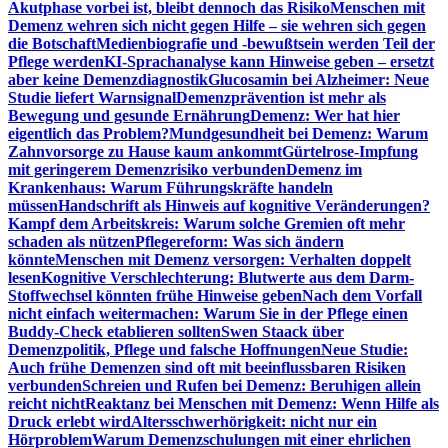
Akutphase vorbei ist, bleibt dennoch das Risiko
Menschen mit
Demenz wehren sich nicht gegen Hilfe – sie wehren sich gegen
die Botschaft
Medienbiografie und -bewußtsein werden Teil der
Pflege werden
KI-Sprachanalyse kann Hinweise geben – ersetzt
aber keine Demenzdiagnostik
Glucosamin bei Alzheimer: Neue
Studie liefert Warnsignal
Demenzprävention ist mehr als
Bewegung und gesunde Ernährung
Demenz: Wer hat hier
eigentlich das Problem?
Mundgesundheit bei Demenz: Warum
Zahnvorsorge zu Hause kaum ankommt
Gürtelrose-Impfung
mit geringerem Demenzrisiko verbunden
Demenz im
Krankenhaus: Warum Führungskräfte handeln
müssen
Handschrift als Hinweis auf kognitive Veränderungen?
Kampf dem Arbeitskreis: Warum solche Gremien oft mehr
schaden als nützen
Pflegereform: Was sich ändern
könnte
Menschen mit Demenz versorgen: Verhalten doppelt
lesen
Kognitive Verschlechterung: Blutwerte aus dem Darm-
Stoffwechsel könnten frühe Hinweise geben
Nach dem Vorfall
nicht einfach weitermachen: Warum Sie in der Pflege einen
Buddy-Check etablieren sollten
Swen Staack über
Demenzpolitik, Pflege und falsche Hoffnungen
Neue Studie:
Auch frühe Demenzen sind oft mit beeinflussbaren Risiken
verbunden
Schreien und Rufen bei Demenz: Beruhigen allein
reicht nicht
Reaktanz bei Menschen mit Demenz: Wenn Hilfe als
Druck erlebt wird
Altersschwerhörigkeit: nicht nur ein
Hörproblem
Warum Demenzschulungen mit einer ehrlichen