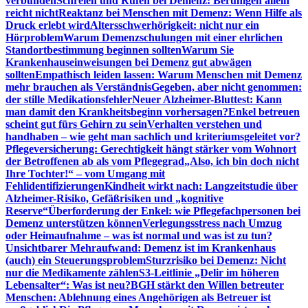
verbunden
Schreien und Rufen bei Demenz: Beruhigen allein
reicht nicht
Reaktanz bei Menschen mit Demenz: Wenn Hilfe als
Druck erlebt wird
Altersschwerhörigkeit: nicht nur ein
Hörproblem
Warum Demenzschulungen mit einer ehrlichen
Standortbestimmung beginnen sollten
Warum Sie
Krankenhauseinweisungen bei Demenz gut abwägen
sollten
Empathisch leiden lassen: Warum Menschen mit Demenz
mehr brauchen als Verständnis
Gegeben, aber nicht genommen:
der stille Medikationsfehler
Neuer Alzheimer-Bluttest: Kann
man damit den Krankheitsbeginn vorhersagen?
Enkel betreuen
scheint gut fürs Gehirn zu sein
Verhalten verstehen und
handhaben – wie geht man sachlich und kriteriumsgeleitet vor?
Pflegeversicherung: Gerechtigkeit hängt stärker vom Wohnort
der Betroffenen ab als vom Pflegegrad
„Also, ich bin doch nicht
Ihre Tochter!“ – vom Umgang mit
Fehlidentifizierungen
Kindheit wirkt nach: Langzeitstudie über
Alzheimer-Risiko, Gefäßrisiken und „kognitive
Reserve“
Überforderung der Enkel: wie Pflegefachpersonen bei
Demenz unterstützen können
Verlegungsstress nach Umzug
oder Heimaufnahme – was ist normal und was ist zu tun?
Unsichtbarer Mehraufwand: Demenz ist im Krankenhaus
(auch) ein Steuerungsproblem
Sturzrisiko bei Demenz: Nicht
nur die Medikamente zählen
S3-Leitlinie „Delir im höheren
Lebensalter“: Was ist neu?
BGH stärkt den Willen betreuter
Menschen: Ablehnung eines Angehörigen als Betreuer ist