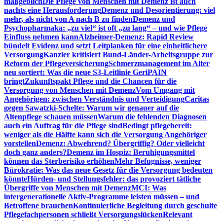
maßgeblich
Die Pflege von Menschen mit Demenz ist auch
nachts eine Herausforderung
Demenz und Desorientierung: viel
mehr, als nicht von A nach B zu finden
Demenz und
Psychopharmaka: „zu viel“ ist oft „zu lang“ – und wie Pflege
Einfluss nehmen kann
Alzheimer-Demenz: Rapid Review
bündelt Evidenz und setzt Leitplanken für eine einheitlichere
Versorgung
Kanzler kritisiert Bund-Länder-Arbeitsgruppe zur
Reform der Pflegeversicherung
Schmerzmanagement im Alter
neu sortiert: Was die neue S3-Leitlinie GeriPAIN
bringt
Zukunftspakt Pflege und die Chancen für die
Versorgung von Menschen mit Demenz
Vom Umgang mit
Angehörigen: zwischen Verständnis und Verteidigung
Caritas
gegen Sawatzki-Schelte: Warum wir genauer auf die
Altenpflege schauen müssen
Warum die fehlenden Diagnosen
auch ein Auftrag für die Pflege sind
Bedingt pflegebereit:
weniger als die Hälfte kann sich die Versorgung Angehöriger
vorstellen
Demenz: Abwehrend? Übergriffig? Oder vielleicht
doch ganz anders?
Demenz im Hospiz: Beruhigungsmittel
können das Sterberisiko erhöhen
Mehr Befugnisse, weniger
Bürokratie: Was das neue Gesetz für die Versorgung bedeuten
könnte
Hürden- und Stellungsfehler: das provoziert tätliche
Übergriffe von Menschen mit Demenz
MCI: Was
intergenerationelle Aktiv-Programme leisten müssen – und
Betroffene brauchen
Kontinuierliche Begleitung durch geschulte
Pflegefachpersonen schließt Versorgungslücken
Relevant