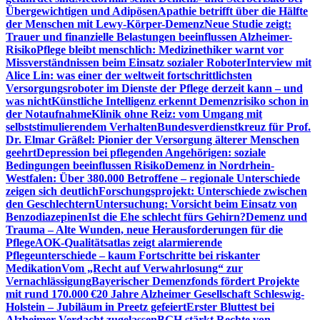
Übergewichtigen und Adipösen
Apathie betrifft über die Hälfte
der Menschen mit Lewy-Körper-Demenz
Neue Studie zeigt:
Trauer und finanzielle Belastungen beeinflussen Alzheimer-
Risiko
Pflege bleibt menschlich: Medizinethiker warnt vor
Missverständnissen beim Einsatz sozialer Roboter
Interview mit
Alice Lin: was einer der weltweit fortschrittlichsten
Versorgungsroboter im Dienste der Pflege derzeit kann – und
was nicht
Künstliche Intelligenz erkennt Demenzrisiko schon in
der Notaufnahme
Klinik ohne Reiz: vom Umgang mit
selbststimulierendem Verhalten
Bundesverdienstkreuz für Prof.
Dr. Elmar Gräßel: Pionier der Versorgung älterer Menschen
geehrt
Depression bei pflegenden Angehörigen: soziale
Bedingungen beeinflussen Risiko
Demenz in Nordrhein-
Westfalen: Über 380.000 Betroffene – regionale Unterschiede
zeigen sich deutlich
Forschungsprojekt: Unterschiede zwischen
den Geschlechtern
Untersuchung: Vorsicht beim Einsatz von
Benzodiazepinen
Ist die Ehe schlecht fürs Gehirn?
Demenz und
Trauma – Alte Wunden, neue Herausforderungen für die
Pflege
AOK-Qualitätsatlas zeigt alarmierende
Pflegeunterschiede – kaum Fortschritte bei riskanter
Medikation
Vom „Recht auf Verwahrlosung“ zur
Vernachlässigung
Bayerischer Demenzfonds fördert Projekte
mit rund 170.000 €
20 Jahre Alzheimer Gesellschaft Schleswig-
Holstein – Jubiläum in Preetz gefeiert
Erster Bluttest bei
Alzheimer-Verdacht zugelassen
BGH stärkt Rechte von