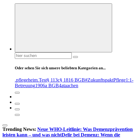
Suchen
nach:
Oder sehen Sie sich unsere beliebten Kategorien an...
.pflegeheim
.Test
§ 113c
§ 1816 BGB
#ZukunftspaktPflege
1:1-
Betreuung
1906a BGB
4at
aachen
Trending News:
Neue WHO-Leitlinie: Was Demenzprävention
leisten kann – und was nicht
Delir bei Demenz: Wenn die