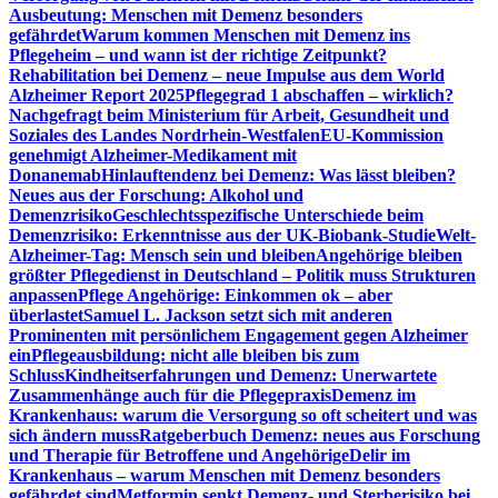
Ausbeutung: Menschen mit Demenz besonders
gefährdet
Warum kommen Menschen mit Demenz ins
Pflegeheim – und wann ist der richtige Zeitpunkt?
Rehabilitation bei Demenz – neue Impulse aus dem World
Alzheimer Report 2025
Pflegegrad 1 abschaffen – wirklich?
Nachgefragt beim Ministerium für Arbeit, Gesundheit und
Soziales des Landes Nordrhein-Westfalen
EU-Kommission
genehmigt Alzheimer-Medikament mit
Donanemab
Hinlauftendenz bei Demenz: Was lässt bleiben?
Neues aus der Forschung: Alkohol und
Demenzrisiko
Geschlechtsspezifische Unterschiede beim
Demenzrisiko: Erkenntnisse aus der UK-Biobank-Studie
Welt-
Alzheimer-Tag: Mensch sein und bleiben
Angehörige bleiben
größter Pflegedienst in Deutschland – Politik muss Strukturen
anpassen
Pflege Angehörige: Einkommen ok – aber
überlastet
Samuel L. Jackson setzt sich mit anderen
Prominenten mit persönlichem Engagement gegen Alzheimer
ein
Pflegeausbildung: nicht alle bleiben bis zum
Schluss
Kindheitserfahrungen und Demenz: Unerwartete
Zusammenhänge auch für die Pflegepraxis
Demenz im
Krankenhaus: warum die Versorgung so oft scheitert und was
sich ändern muss
Ratgeberbuch Demenz: neues aus Forschung
und Therapie für Betroffene und Angehörige
Delir im
Krankenhaus – warum Menschen mit Demenz besonders
gefährdet sind
Metformin senkt Demenz- und Sterberisiko bei