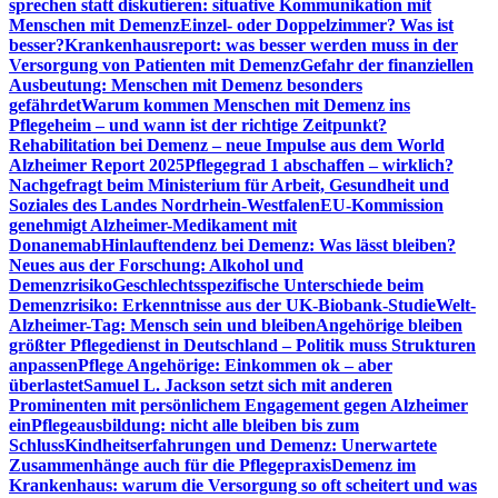
sprechen statt diskutieren: situative Kommunikation mit
Menschen mit Demenz
Einzel- oder Doppelzimmer? Was ist
besser?
Krankenhausreport: was besser werden muss in der
Versorgung von Patienten mit Demenz
Gefahr der finanziellen
Ausbeutung: Menschen mit Demenz besonders
gefährdet
Warum kommen Menschen mit Demenz ins
Pflegeheim – und wann ist der richtige Zeitpunkt?
Rehabilitation bei Demenz – neue Impulse aus dem World
Alzheimer Report 2025
Pflegegrad 1 abschaffen – wirklich?
Nachgefragt beim Ministerium für Arbeit, Gesundheit und
Soziales des Landes Nordrhein-Westfalen
EU-Kommission
genehmigt Alzheimer-Medikament mit
Donanemab
Hinlauftendenz bei Demenz: Was lässt bleiben?
Neues aus der Forschung: Alkohol und
Demenzrisiko
Geschlechtsspezifische Unterschiede beim
Demenzrisiko: Erkenntnisse aus der UK-Biobank-Studie
Welt-
Alzheimer-Tag: Mensch sein und bleiben
Angehörige bleiben
größter Pflegedienst in Deutschland – Politik muss Strukturen
anpassen
Pflege Angehörige: Einkommen ok – aber
überlastet
Samuel L. Jackson setzt sich mit anderen
Prominenten mit persönlichem Engagement gegen Alzheimer
ein
Pflegeausbildung: nicht alle bleiben bis zum
Schluss
Kindheitserfahrungen und Demenz: Unerwartete
Zusammenhänge auch für die Pflegepraxis
Demenz im
Krankenhaus: warum die Versorgung so oft scheitert und was