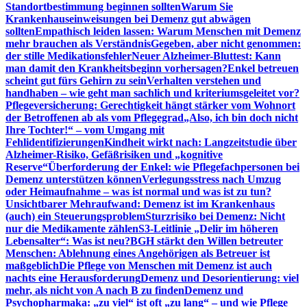
Standortbestimmung beginnen sollten
Warum Sie
Krankenhauseinweisungen bei Demenz gut abwägen
sollten
Empathisch leiden lassen: Warum Menschen mit Demenz
mehr brauchen als Verständnis
Gegeben, aber nicht genommen:
der stille Medikationsfehler
Neuer Alzheimer-Bluttest: Kann
man damit den Krankheitsbeginn vorhersagen?
Enkel betreuen
scheint gut fürs Gehirn zu sein
Verhalten verstehen und
handhaben – wie geht man sachlich und kriteriumsgeleitet vor?
Pflegeversicherung: Gerechtigkeit hängt stärker vom Wohnort
der Betroffenen ab als vom Pflegegrad
„Also, ich bin doch nicht
Ihre Tochter!“ – vom Umgang mit
Fehlidentifizierungen
Kindheit wirkt nach: Langzeitstudie über
Alzheimer-Risiko, Gefäßrisiken und „kognitive
Reserve“
Überforderung der Enkel: wie Pflegefachpersonen bei
Demenz unterstützen können
Verlegungsstress nach Umzug
oder Heimaufnahme – was ist normal und was ist zu tun?
Unsichtbarer Mehraufwand: Demenz ist im Krankenhaus
(auch) ein Steuerungsproblem
Sturzrisiko bei Demenz: Nicht
nur die Medikamente zählen
S3-Leitlinie „Delir im höheren
Lebensalter“: Was ist neu?
BGH stärkt den Willen betreuter
Menschen: Ablehnung eines Angehörigen als Betreuer ist
maßgeblich
Die Pflege von Menschen mit Demenz ist auch
nachts eine Herausforderung
Demenz und Desorientierung: viel
mehr, als nicht von A nach B zu finden
Demenz und
Psychopharmaka: „zu viel“ ist oft „zu lang“ – und wie Pflege