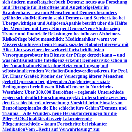
sich ändern muss
Ratgeberbuch Demenz: neues aus Forschung
und Therapie für Betroffene und Angehörige
Delir im
Krankenhaus – warum Menschen mit Demenz besonders
gefährdet sind
Metformin senkt Demenz- und Sterberisiko bei
Übergewichtigen und Adipösen
Apathie betrifft über die Hälfte
der Menschen mit Lewy-Körper-Demenz
Neue Studie zeigt:
Trauer und finanzielle Belastungen beeinflussen Alzheimer-
Risiko
Pflege bleibt menschlich: Medizinethiker warnt vor
Missverständnissen beim Einsatz sozialer Roboter
Interview mit
Alice Lin: was einer der weltweit fortschrittlichsten
Versorgungsroboter im Dienste der Pflege derzeit kann – und
was nicht
Künstliche Intelligenz erkennt Demenzrisiko schon in
der Notaufnahme
Klinik ohne Reiz: vom Umgang mit
selbststimulierendem Verhalten
Bundesverdienstkreuz für Prof.
Dr. Elmar Gräßel: Pionier der Versorgung älterer Menschen
geehrt
Depression bei pflegenden Angehörigen: soziale
Bedingungen beeinflussen Risiko
Demenz in Nordrhein-
Westfalen: Über 380.000 Betroffene – regionale Unterschiede
zeigen sich deutlich
Forschungsprojekt: Unterschiede zwischen
den Geschlechtern
Untersuchung: Vorsicht beim Einsatz von
Benzodiazepinen
Ist die Ehe schlecht fürs Gehirn?
Demenz und
Trauma – Alte Wunden, neue Herausforderungen für die
Pflege
AOK-Qualitätsatlas zeigt alarmierende
Pflegeunterschiede – kaum Fortschritte bei riskanter
Medikation
Vom „Recht auf Verwahrlosung“ zur