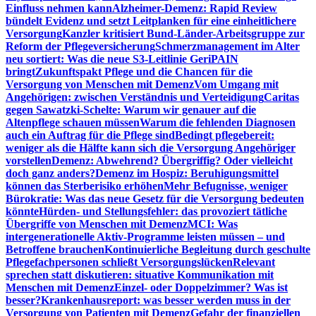
Einfluss nehmen kann
Alzheimer-Demenz: Rapid Review
bündelt Evidenz und setzt Leitplanken für eine einheitlichere
Versorgung
Kanzler kritisiert Bund-Länder-Arbeitsgruppe zur
Reform der Pflegeversicherung
Schmerzmanagement im Alter
neu sortiert: Was die neue S3-Leitlinie GeriPAIN
bringt
Zukunftspakt Pflege und die Chancen für die
Versorgung von Menschen mit Demenz
Vom Umgang mit
Angehörigen: zwischen Verständnis und Verteidigung
Caritas
gegen Sawatzki-Schelte: Warum wir genauer auf die
Altenpflege schauen müssen
Warum die fehlenden Diagnosen
auch ein Auftrag für die Pflege sind
Bedingt pflegebereit:
weniger als die Hälfte kann sich die Versorgung Angehöriger
vorstellen
Demenz: Abwehrend? Übergriffig? Oder vielleicht
doch ganz anders?
Demenz im Hospiz: Beruhigungsmittel
können das Sterberisiko erhöhen
Mehr Befugnisse, weniger
Bürokratie: Was das neue Gesetz für die Versorgung bedeuten
könnte
Hürden- und Stellungsfehler: das provoziert tätliche
Übergriffe von Menschen mit Demenz
MCI: Was
intergenerationelle Aktiv-Programme leisten müssen – und
Betroffene brauchen
Kontinuierliche Begleitung durch geschulte
Pflegefachpersonen schließt Versorgungslücken
Relevant
sprechen statt diskutieren: situative Kommunikation mit
Menschen mit Demenz
Einzel- oder Doppelzimmer? Was ist
besser?
Krankenhausreport: was besser werden muss in der
Versorgung von Patienten mit Demenz
Gefahr der finanziellen