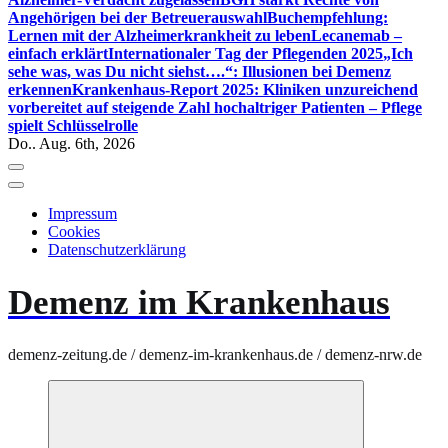
Angehörigen bei der Betreuerauswahl
Buchempfehlung:
Lernen mit der Alzheimerkrankheit zu leben
Lecanemab –
einfach erklärt
Internationaler Tag der Pflegenden 2025
„Ich
sehe was, was Du nicht siehst….“: Illusionen bei Demenz
erkennen
Krankenhaus-Report 2025: Kliniken unzureichend
vorbereitet auf steigende Zahl hochaltriger Patienten – Pflege
spielt Schlüsselrolle
Do.. Aug. 6th, 2026
Impressum
Cookies
Datenschutzerklärung
Demenz im Krankenhaus
demenz-zeitung.de / demenz-im-krankenhaus.de / demenz-nrw.de