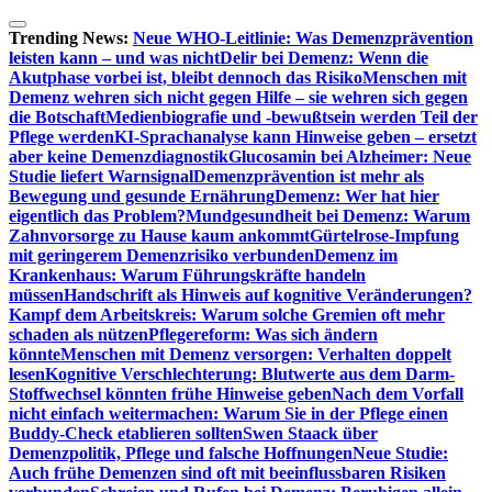
Zum
Inhalt
Trending News:
Neue WHO-Leitlinie: Was Demenzprävention
springen
leisten kann – und was nicht
Delir bei Demenz: Wenn die
Akutphase vorbei ist, bleibt dennoch das Risiko
Menschen mit
Demenz wehren sich nicht gegen Hilfe – sie wehren sich gegen
die Botschaft
Medienbiografie und -bewußtsein werden Teil der
Pflege werden
KI-Sprachanalyse kann Hinweise geben – ersetzt
aber keine Demenzdiagnostik
Glucosamin bei Alzheimer: Neue
Studie liefert Warnsignal
Demenzprävention ist mehr als
Bewegung und gesunde Ernährung
Demenz: Wer hat hier
eigentlich das Problem?
Mundgesundheit bei Demenz: Warum
Zahnvorsorge zu Hause kaum ankommt
Gürtelrose-Impfung
mit geringerem Demenzrisiko verbunden
Demenz im
Krankenhaus: Warum Führungskräfte handeln
müssen
Handschrift als Hinweis auf kognitive Veränderungen?
Kampf dem Arbeitskreis: Warum solche Gremien oft mehr
schaden als nützen
Pflegereform: Was sich ändern
könnte
Menschen mit Demenz versorgen: Verhalten doppelt
lesen
Kognitive Verschlechterung: Blutwerte aus dem Darm-
Stoffwechsel könnten frühe Hinweise geben
Nach dem Vorfall
nicht einfach weitermachen: Warum Sie in der Pflege einen
Buddy-Check etablieren sollten
Swen Staack über
Demenzpolitik, Pflege und falsche Hoffnungen
Neue Studie:
Auch frühe Demenzen sind oft mit beeinflussbaren Risiken