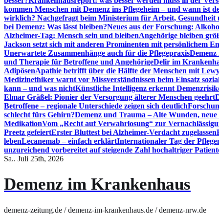
besser?
Krankenhausreport: was besser werden muss in der Ver
kommen Menschen mit Demenz ins Pflegeheim – und wann ist der
wirklich? Nachgefragt beim Ministerium für Arbeit, Gesundheit
bei Demenz: Was lässt bleiben?
Neues aus der Forschung: Alkoh
Alzheimer-Tag: Mensch sein und bleiben
Angehörige bleiben größ
Jackson setzt sich mit anderen Prominenten mit persönlichem E
Unerwartete Zusammenhänge auch für die Pflegepraxis
Demenz i
und Therapie für Betroffene und Angehörige
Delir im Krankenh
Adipösen
Apathie betrifft über die Hälfte der Menschen mit L
Medizinethiker warnt vor Missverständnissen beim Einsatz sozia
kann – und was nicht
Künstliche Intelligenz erkennt Demenzrisi
Elmar Gräßel: Pionier der Versorgung älterer Menschen geehrt
D
Betroffene – regionale Unterschiede zeigen sich deutlich
Forschun
schlecht fürs Gehirn?
Demenz und Trauma – Alte Wunden, neue H
Medikation
Vom „Recht auf Verwahrlosung“ zur Vernachlässig
Preetz gefeiert
Erster Bluttest bei Alzheimer-Verdacht zugelassen
leben
Lecanemab – einfach erklärt
Internationaler Tag der Pfleg
unzureichend vorbereitet auf steigende Zahl hochaltriger Patienten
Sa.. Juli 25th, 2026
Demenz im Krankenhaus
demenz-zeitung.de / demenz-im-krankenhaus.de / demenz-nrw.de