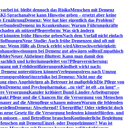
orbei ist, bleibt dennoch das Risiko
Menschen mit Demenz
n
KI-Sprachanalyse kann Hinweise geben – ersetzt aber keine
de Ernährung
Demenz: Wer hat hier eigentlich das Problem?
verbunden
Demenz im Krankenhaus: Warum Führungskräfte
chaden als nützen
Pflegereform: Was sich ändern
el könnten frühe Hinweise geben
Nach dem Vorfall nicht einfach
 Hoffnungen
Neue Studie: Auch frühe Demenzen sind oft mit
z: Wenn Hilfe als Druck erlebt wird
Altersschwerhörigkeit:
hauseinweisungen bei Demenz gut abwägen sollten
Empathisch
fehler
Neuer Alzheimer-Bluttest: Kann man damit den
achlich und kriteriumsgeleitet vor?
Pflegeversicherung:
mgang mit Fehlidentifizierungen
Kindheit wirkt nach:
i Demenz unterstützen können
Verlegungsstress nach Umzug
uerungsproblem
Sturzrisiko bei Demenz: Nicht nur die
ng eines Angehörigen als Betreuer ist maßgeblich
Die Pflege von
den
Demenz und Psychopharmaka: „zu viel“ ist oft „zu lang“ –
here Versorgung
Kanzler kritisiert Bund-Länder-Arbeitsgruppe
pakt Pflege und die Chancen für die Versorgung von Menschen
nauer auf die Altenpflege schauen müssen
Warum die fehlenden
rstellen
Demenz: Abwehrend? Übergriffig? Oder vielleicht doch
s neue Gesetz für die Versorgung bedeuten könnte
Hürden- und
en müssen – und Betroffene brauchen
Kontinuierliche Begleitung
t Menschen mit Demenz
Einzel- oder Doppelzimmer? Was ist