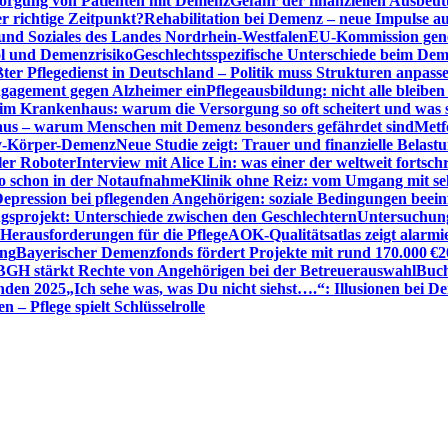
sorgung von Patienten mit Demenz
Gefahr der finanziellen Ausbe
 richtige Zeitpunkt?
Rehabilitation bei Demenz – neue Impulse 
 und Soziales des Landes Nordrhein-Westfalen
EU-Kommission gen
ol und Demenzrisiko
Geschlechtsspezifische Unterschiede beim De
ter Pflegedienst in Deutschland – Politik muss Strukturen anpass
ngagement gegen Alzheimer ein
Pflegeausbildung: nicht alle bleiben
m Krankenhaus: warum die Versorgung so oft scheitert und was 
aus – warum Menschen mit Demenz besonders gefährdet sind
Metf
ewy-Körper-Demenz
Neue Studie zeigt: Trauer und finanzielle Belast
ler Roboter
Interview mit Alice Lin: was einer der weltweit fortsch
ko schon in der Notaufnahme
Klinik ohne Reiz: vom Umgang mit se
epression bei pflegenden Angehörigen: soziale Bedingungen beein
gsprojekt: Unterschiede zwischen den Geschlechtern
Untersuchung
erausforderungen für die Pflege
AOK-Qualitätsatlas zeigt alarmi
ung
Bayerischer Demenzfonds fördert Projekte mit rund 170.000 €
2
BGH stärkt Rechte von Angehörigen bei der Betreuerauswahl
Buch
enden 2025
„Ich sehe was, was Du nicht siehst….“: Illusionen bei 
 – Pflege spielt Schlüsselrolle