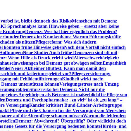
orbei ist, bleibt dennoch das Risiko
Menschen mit Demenz
n
KI-Sprachanalyse kann Hinweise geben – ersetzt aber keine
de Ernährung
Demenz: Wer hat hier eigentlich das Problem?
verbunden
Demenz im Krankenhaus: Warum Führungskräfte
chaden als nützen
Pflegereform: Was sich ändern
el könnten frühe Hinweise geben
Nach dem Vorfall nicht einfach
 Hoffnungen
Neue Studie: Auch frühe Demenzen sind oft mit
z: Wenn Hilfe als Druck erlebt wird
Altersschwerhörigkeit:
hauseinweisungen bei Demenz gut abwägen sollten
Empathisch
fehler
Neuer Alzheimer-Bluttest: Kann man damit den
achlich und kriteriumsgeleitet vor?
Pflegeversicherung:
mgang mit Fehlidentifizierungen
Kindheit wirkt nach:
i Demenz unterstützen können
Verlegungsstress nach Umzug
uerungsproblem
Sturzrisiko bei Demenz: Nicht nur die
ng eines Angehörigen als Betreuer ist maßgeblich
Die Pflege von
den
Demenz und Psychopharmaka: „zu viel“ ist oft „zu lang“ –
here Versorgung
Kanzler kritisiert Bund-Länder-Arbeitsgruppe
pakt Pflege und die Chancen für die Versorgung von Menschen
nauer auf die Altenpflege schauen müssen
Warum die fehlenden
rstellen
Demenz: Abwehrend? Übergriffig? Oder vielleicht doch
s neue Gesetz für die Versorgung bedeuten könnte
Hürden- und