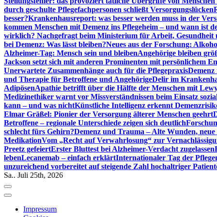
Stellungsfehler: das provoziert tätliche Übergriffe von Mensche
durch geschulte Pflegefachpersonen schließt Versorgungslücken
besser?
Krankenhausreport: was besser werden muss in der Ver
kommen Menschen mit Demenz ins Pflegeheim – und wann ist der
wirklich? Nachgefragt beim Ministerium für Arbeit, Gesundheit
bei Demenz: Was lässt bleiben?
Neues aus der Forschung: Alkoh
Alzheimer-Tag: Mensch sein und bleiben
Angehörige bleiben größ
Jackson setzt sich mit anderen Prominenten mit persönlichem E
Unerwartete Zusammenhänge auch für die Pflegepraxis
Demenz i
und Therapie für Betroffene und Angehörige
Delir im Krankenh
Adipösen
Apathie betrifft über die Hälfte der Menschen mit L
Medizinethiker warnt vor Missverständnissen beim Einsatz sozia
kann – und was nicht
Künstliche Intelligenz erkennt Demenzrisi
Elmar Gräßel: Pionier der Versorgung älterer Menschen geehrt
D
Betroffene – regionale Unterschiede zeigen sich deutlich
Forschun
schlecht fürs Gehirn?
Demenz und Trauma – Alte Wunden, neue H
Medikation
Vom „Recht auf Verwahrlosung“ zur Vernachlässig
Preetz gefeiert
Erster Bluttest bei Alzheimer-Verdacht zugelassen
leben
Lecanemab – einfach erklärt
Internationaler Tag der Pfleg
unzureichend vorbereitet auf steigende Zahl hochaltriger Patienten
Sa.. Juli 25th, 2026
Impressum