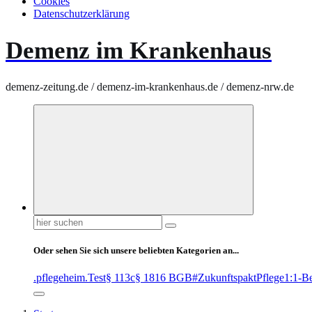
Cookies
Datenschutzerklärung
Demenz im Krankenhaus
demenz-zeitung.de / demenz-im-krankenhaus.de / demenz-nrw.de
Suchen
nach:
Oder sehen Sie sich unsere beliebten Kategorien an...
.pflegeheim
.Test
§ 113c
§ 1816 BGB
#ZukunftspaktPflege
1:1-B