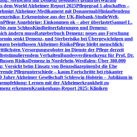
utung: Menschen mit Demenz besonders gefährdet
Warum
aus dem World Alzheimer Report 2025
Pflegegrad 1 abschaffen –
ehmigt Alzheimer-Medikament mit Donanemab
Hinlauftendenz
menzrisiko: Erkenntnisse aus der UK-Biobank-Studie
Welt-
en
Pflege Angehörige: Einkommen ok – aber überlastet
Samuel L.
 bis zum Schluss
Kindheitserfahrungen und Demenz:
sich ändern muss
Ratgeberbuch Demenz: neues aus Forschung
ormin senkt Demenz- und Sterberisiko bei Übergewichtigen und
ungen beeinflussen Alzheimer-Risiko
Pflege bleibt menschlich:
rittlichsten Versorgungsroboter im Dienste der Pflege derzeit
lbststimulierendem Verhalten
Bundesverdienstkreuz für Prof. Dr.
flussen Risiko
Demenz in Nordrhein-Westfalen: Über 380.000
: Vorsicht beim Einsatz von Benzodiazepinen
Ist die Ehe
erende Pflegeunterschiede – kaum Fortschritte bei riskanter
0 Jahre Alzheimer Gesellschaft Schleswig-Holstein – Jubiläum in
empfehlung: Lernen mit der Alzheimerkrankheit zu
Demenz erkennen
Krankenhaus-Report 2025: Kliniken