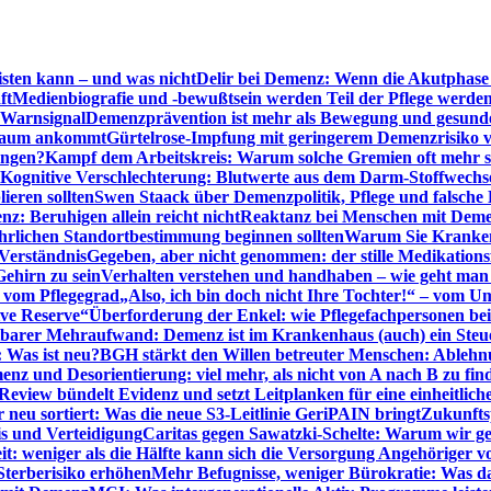
sten kann – und was nicht
Delir bei Demenz: Wenn die Akutphase v
ft
Medienbiografie und -bewußtsein werden Teil der Pflege werde
t Warnsignal
Demenzprävention ist mehr als Bewegung und gesun
 kaum ankommt
Gürtelrose-Impfung mit geringerem Demenzrisiko 
ungen?
Kampf dem Arbeitskreis: Warum solche Gremien oft mehr s
Kognitive Verschlechterung: Blutwerte aus dem Darm-Stoffwechs
ieren sollten
Swen Staack über Demenzpolitik, Pflege und falsche
z: Beruhigen allein reicht nicht
Reaktanz bei Menschen mit Demen
rlichen Standortbestimmung beginnen sollten
Warum Sie Kranken
Verständnis
Gegeben, aber nicht genommen: der stille Medikations
Gehirn zu sein
Verhalten verstehen und handhaben – wie geht man s
s vom Pflegegrad
„Also, ich bin doch nicht Ihre Tochter!“ – vom U
ive Reserve“
Überforderung der Enkel: wie Pflegefachpersonen be
tbarer Mehraufwand: Demenz ist im Krankenhaus (auch) ein Ste
: Was ist neu?
BGH stärkt den Willen betreuter Menschen: Ablehnu
nz und Desorientierung: viel mehr, als nicht von A nach B zu fin
view bündelt Evidenz und setzt Leitplanken für eine einheitlic
eu sortiert: Was die neue S3-Leitlinie GeriPAIN bringt
Zukunfts
s und Verteidigung
Caritas gegen Sawatzki-Schelte: Warum wir ge
it: weniger als die Hälfte kann sich die Versorgung Angehöriger vo
terberisiko erhöhen
Mehr Befugnisse, weniger Bürokratie: Was da