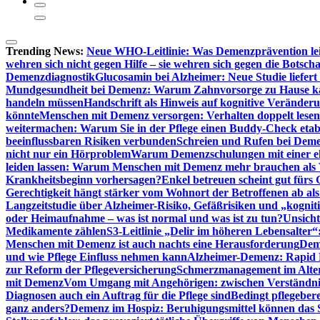
Trending News:
Neue WHO-Leitlinie: Was Demenzprävention lei
wehren sich nicht gegen Hilfe – sie wehren sich gegen die Botscha
Demenzdiagnostik
Glucosamin bei Alzheimer: Neue Studie liefer
Mundgesundheit bei Demenz: Warum Zahnvorsorge zu Hause
handeln müssen
Handschrift als Hinweis auf kognitive Veränder
könnte
Menschen mit Demenz versorgen: Verhalten doppelt lesen
weitermachen: Warum Sie in der Pflege einen Buddy-Check etabl
beeinflussbaren Risiken verbunden
Schreien und Rufen bei Demen
nicht nur ein Hörproblem
Warum Demenzschulungen mit einer eh
leiden lassen: Warum Menschen mit Demenz mehr brauchen als 
Krankheitsbeginn vorhersagen?
Enkel betreuen scheint gut fürs 
Gerechtigkeit hängt stärker vom Wohnort der Betroffenen ab al
Langzeitstudie über Alzheimer-Risiko, Gefäßrisiken und „kognit
oder Heimaufnahme – was ist normal und was ist zu tun?
Unsich
Medikamente zählen
S3-Leitlinie „Delir im höheren Lebensalter“
Menschen mit Demenz ist auch nachts eine Herausforderung
Deme
und wie Pflege Einfluss nehmen kann
Alzheimer-Demenz: Rapid Re
zur Reform der Pflegeversicherung
Schmerzmanagement im Alter n
mit Demenz
Vom Umgang mit Angehörigen: zwischen Verständni
Diagnosen auch ein Auftrag für die Pflege sind
Bedingt pflegebere
ganz anders?
Demenz im Hospiz: Beruhigungsmittel können das S