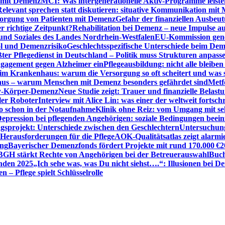
n mit Demenz
MCI: Was intergenerationelle Aktiv-Programme leist
Relevant sprechen statt diskutieren: situative Kommunikation mi
sorgung von Patienten mit Demenz
Gefahr der finanziellen Ausbe
 richtige Zeitpunkt?
Rehabilitation bei Demenz – neue Impulse 
 und Soziales des Landes Nordrhein-Westfalen
EU-Kommission gen
ol und Demenzrisiko
Geschlechtsspezifische Unterschiede beim De
ter Pflegedienst in Deutschland – Politik muss Strukturen anpass
ngagement gegen Alzheimer ein
Pflegeausbildung: nicht alle bleiben
m Krankenhaus: warum die Versorgung so oft scheitert und was 
aus – warum Menschen mit Demenz besonders gefährdet sind
Metf
ewy-Körper-Demenz
Neue Studie zeigt: Trauer und finanzielle Belast
ler Roboter
Interview mit Alice Lin: was einer der weltweit fortsch
ko schon in der Notaufnahme
Klinik ohne Reiz: vom Umgang mit se
epression bei pflegenden Angehörigen: soziale Bedingungen beein
gsprojekt: Unterschiede zwischen den Geschlechtern
Untersuchung
erausforderungen für die Pflege
AOK-Qualitätsatlas zeigt alarmi
ung
Bayerischer Demenzfonds fördert Projekte mit rund 170.000 €
2
BGH stärkt Rechte von Angehörigen bei der Betreuerauswahl
Buch
enden 2025
„Ich sehe was, was Du nicht siehst….“: Illusionen bei 
 – Pflege spielt Schlüsselrolle