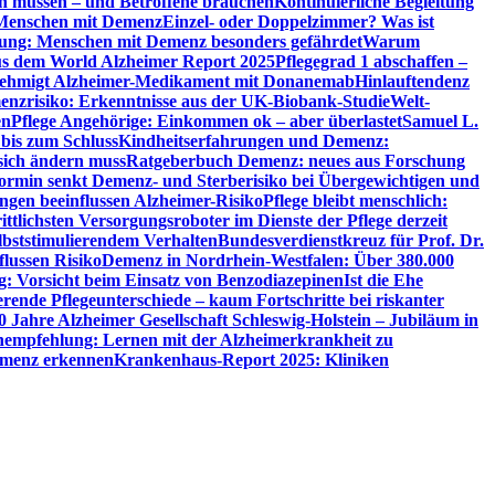
en müssen – und Betroffene brauchen
Kontinuierliche Begleitung
t Menschen mit Demenz
Einzel- oder Doppelzimmer? Was ist
utung: Menschen mit Demenz besonders gefährdet
Warum
aus dem World Alzheimer Report 2025
Pflegegrad 1 abschaffen –
ehmigt Alzheimer-Medikament mit Donanemab
Hinlauftendenz
menzrisiko: Erkenntnisse aus der UK-Biobank-Studie
Welt-
en
Pflege Angehörige: Einkommen ok – aber überlastet
Samuel L.
 bis zum Schluss
Kindheitserfahrungen und Demenz:
sich ändern muss
Ratgeberbuch Demenz: neues aus Forschung
ormin senkt Demenz- und Sterberisiko bei Übergewichtigen und
ungen beeinflussen Alzheimer-Risiko
Pflege bleibt menschlich:
rittlichsten Versorgungsroboter im Dienste der Pflege derzeit
lbststimulierendem Verhalten
Bundesverdienstkreuz für Prof. Dr.
flussen Risiko
Demenz in Nordrhein-Westfalen: Über 380.000
: Vorsicht beim Einsatz von Benzodiazepinen
Ist die Ehe
erende Pflegeunterschiede – kaum Fortschritte bei riskanter
0 Jahre Alzheimer Gesellschaft Schleswig-Holstein – Jubiläum in
empfehlung: Lernen mit der Alzheimerkrankheit zu
Demenz erkennen
Krankenhaus-Report 2025: Kliniken