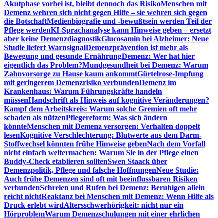
Akutphase vorbei ist, bleibt dennoch das Risiko
Menschen mit
Demenz wehren sich nicht gegen Hilfe – sie wehren sich gegen
die Botschaft
Medienbiografie und -bewußtsein werden Teil der
Pflege werden
KI-Sprachanalyse kann Hinweise geben – ersetzt
aber keine Demenzdiagnostik
Glucosamin bei Alzheimer: Neue
Studie liefert Warnsignal
Demenzprävention ist mehr als
Bewegung und gesunde Ernährung
Demenz: Wer hat hier
eigentlich das Problem?
Mundgesundheit bei Demenz: Warum
Zahnvorsorge zu Hause kaum ankommt
Gürtelrose-Impfung
mit geringerem Demenzrisiko verbunden
Demenz im
Krankenhaus: Warum Führungskräfte handeln
müssen
Handschrift als Hinweis auf kognitive Veränderungen?
Kampf dem Arbeitskreis: Warum solche Gremien oft mehr
schaden als nützen
Pflegereform: Was sich ändern
könnte
Menschen mit Demenz versorgen: Verhalten doppelt
lesen
Kognitive Verschlechterung: Blutwerte aus dem Darm-
Stoffwechsel könnten frühe Hinweise geben
Nach dem Vorfall
nicht einfach weitermachen: Warum Sie in der Pflege einen
Buddy-Check etablieren sollten
Swen Staack über
Demenzpolitik, Pflege und falsche Hoffnungen
Neue Studie:
Auch frühe Demenzen sind oft mit beeinflussbaren Risiken
verbunden
Schreien und Rufen bei Demenz: Beruhigen allein
reicht nicht
Reaktanz bei Menschen mit Demenz: Wenn Hilfe als
Druck erlebt wird
Altersschwerhörigkeit: nicht nur ein
Hörproblem
Warum Demenzschulungen mit einer ehrlichen