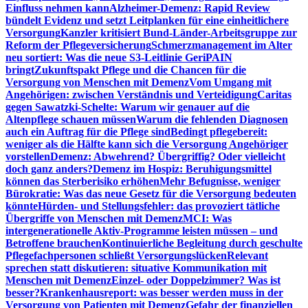
Einfluss nehmen kann
Alzheimer-Demenz: Rapid Review
bündelt Evidenz und setzt Leitplanken für eine einheitlichere
Versorgung
Kanzler kritisiert Bund-Länder-Arbeitsgruppe zur
Reform der Pflegeversicherung
Schmerzmanagement im Alter
neu sortiert: Was die neue S3-Leitlinie GeriPAIN
bringt
Zukunftspakt Pflege und die Chancen für die
Versorgung von Menschen mit Demenz
Vom Umgang mit
Angehörigen: zwischen Verständnis und Verteidigung
Caritas
gegen Sawatzki-Schelte: Warum wir genauer auf die
Altenpflege schauen müssen
Warum die fehlenden Diagnosen
auch ein Auftrag für die Pflege sind
Bedingt pflegebereit:
weniger als die Hälfte kann sich die Versorgung Angehöriger
vorstellen
Demenz: Abwehrend? Übergriffig? Oder vielleicht
doch ganz anders?
Demenz im Hospiz: Beruhigungsmittel
können das Sterberisiko erhöhen
Mehr Befugnisse, weniger
Bürokratie: Was das neue Gesetz für die Versorgung bedeuten
könnte
Hürden- und Stellungsfehler: das provoziert tätliche
Übergriffe von Menschen mit Demenz
MCI: Was
intergenerationelle Aktiv-Programme leisten müssen – und
Betroffene brauchen
Kontinuierliche Begleitung durch geschulte
Pflegefachpersonen schließt Versorgungslücken
Relevant
sprechen statt diskutieren: situative Kommunikation mit
Menschen mit Demenz
Einzel- oder Doppelzimmer? Was ist
besser?
Krankenhausreport: was besser werden muss in der
Versorgung von Patienten mit Demenz
Gefahr der finanziellen