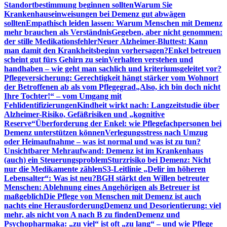
Standortbestimmung beginnen sollten
Warum Sie
Krankenhauseinweisungen bei Demenz gut abwägen
sollten
Empathisch leiden lassen: Warum Menschen mit Demenz
mehr brauchen als Verständnis
Gegeben, aber nicht genommen:
der stille Medikationsfehler
Neuer Alzheimer-Bluttest: Kann
man damit den Krankheitsbeginn vorhersagen?
Enkel betreuen
scheint gut fürs Gehirn zu sein
Verhalten verstehen und
handhaben – wie geht man sachlich und kriteriumsgeleitet vor?
Pflegeversicherung: Gerechtigkeit hängt stärker vom Wohnort
der Betroffenen ab als vom Pflegegrad
„Also, ich bin doch nicht
Ihre Tochter!“ – vom Umgang mit
Fehlidentifizierungen
Kindheit wirkt nach: Langzeitstudie über
Alzheimer-Risiko, Gefäßrisiken und „kognitive
Reserve“
Überforderung der Enkel: wie Pflegefachpersonen bei
Demenz unterstützen können
Verlegungsstress nach Umzug
oder Heimaufnahme – was ist normal und was ist zu tun?
Unsichtbarer Mehraufwand: Demenz ist im Krankenhaus
(auch) ein Steuerungsproblem
Sturzrisiko bei Demenz: Nicht
nur die Medikamente zählen
S3-Leitlinie „Delir im höheren
Lebensalter“: Was ist neu?
BGH stärkt den Willen betreuter
Menschen: Ablehnung eines Angehörigen als Betreuer ist
maßgeblich
Die Pflege von Menschen mit Demenz ist auch
nachts eine Herausforderung
Demenz und Desorientierung: viel
mehr, als nicht von A nach B zu finden
Demenz und
Psychopharmaka: „zu viel“ ist oft „zu lang“ – und wie Pflege