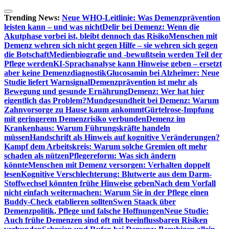
Zum
Inhalt
Trending News:
Neue WHO-Leitlinie: Was Demenzprävention
springen
leisten kann – und was nicht
Delir bei Demenz: Wenn die
Akutphase vorbei ist, bleibt dennoch das Risiko
Menschen mit
Demenz wehren sich nicht gegen Hilfe – sie wehren sich gegen
die Botschaft
Medienbiografie und -bewußtsein werden Teil der
Pflege werden
KI-Sprachanalyse kann Hinweise geben – ersetzt
aber keine Demenzdiagnostik
Glucosamin bei Alzheimer: Neue
Studie liefert Warnsignal
Demenzprävention ist mehr als
Bewegung und gesunde Ernährung
Demenz: Wer hat hier
eigentlich das Problem?
Mundgesundheit bei Demenz: Warum
Zahnvorsorge zu Hause kaum ankommt
Gürtelrose-Impfung
mit geringerem Demenzrisiko verbunden
Demenz im
Krankenhaus: Warum Führungskräfte handeln
müssen
Handschrift als Hinweis auf kognitive Veränderungen?
Kampf dem Arbeitskreis: Warum solche Gremien oft mehr
schaden als nützen
Pflegereform: Was sich ändern
könnte
Menschen mit Demenz versorgen: Verhalten doppelt
lesen
Kognitive Verschlechterung: Blutwerte aus dem Darm-
Stoffwechsel könnten frühe Hinweise geben
Nach dem Vorfall
nicht einfach weitermachen: Warum Sie in der Pflege einen
Buddy-Check etablieren sollten
Swen Staack über
Demenzpolitik, Pflege und falsche Hoffnungen
Neue Studie:
Auch frühe Demenzen sind oft mit beeinflussbaren Risiken