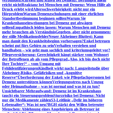
verbunden
Schreien und Rufen bei Demenz: Beruhigen allein
reicht nicht
Reaktanz bei Menschen mit Demenz: Wenn Hilfe als
Druck erlebt wird
Altersschwerhörigkeit: nicht nur ein
Hörproblem
Warum Demenzschulungen mit einer ehrlichen
Standortbestimmung beginnen sollten
Warum Sie
Krankenhauseinweisungen bei Demenz gut abwägen
sollten
Empathisch leiden lassen: Warum Menschen mit Demenz
mehr brauchen als Verständnis
Gegeben, aber nicht genommen:
der stille Medikationsfehler
Neuer Alzheimer-Bluttest: Kann
man damit den Krankheitsbeginn vorhersagen?
Enkel betreuen
scheint gut fürs Gehirn zu sein
Verhalten verstehen und
handhaben – wie geht man sachlich und kriteriumsgeleitet vor?
Pflegeversicherung: Gerechtigkeit hängt stärker vom Wohnort
der Betroffenen ab als vom Pflegegrad
„Also, ich bin doch nicht
Ihre Tochter!“ – vom Umgang mit
Fehlidentifizierungen
Kindheit wirkt nach: Langzeitstudie über
Alzheimer-Risiko, Gefäßrisiken und „kognitive
Reserve“
Überforderung der Enkel: wie Pflegefachpersonen bei
Demenz unterstützen können
Verlegungsstress nach Umzug
oder Heimaufnahme – was ist normal und was ist zu tun?
Unsichtbarer Mehraufwand: Demenz ist im Krankenhaus
(auch) ein Steuerungsproblem
Sturzrisiko bei Demenz: Nicht
nur die Medikamente zählen
S3-Leitlinie „Delir im höheren
Lebensalter“: Was ist neu?
BGH stärkt den Willen betreuter
Menschen: Ablehnung eines Angehörigen als Betreuer ist