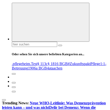
Suchen
nach:
Oder sehen Sie sich unsere beliebten Kategorien an...
.pflegeheim
.Test
§ 113c
§ 1816 BGB
#ZukunftspaktPflege
1:1-
Betreuung
1906a BGB
4at
aachen
Trending News:
Neue WHO-Leitlinie: Was Demenzprävention
leisten kann – und was nicht
Delir bei Demenz: Wenn die