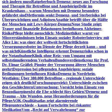
sich ändern muss
Ratgeberbuch Demenz: neues aus Forschung
und Therapie für Betroffene und Angehörige
Delir im
Krankenhaus – warum Menschen mit Demenz besonders
gefährdet sind
Metformin senkt Demenz- und Sterberisiko bei
Übergewichtigen und Adipösen
Apathie betrifft über die Hälfte
der Menschen mit Lewy-Körper-Demenz
Neue Studie zeigt:
Trauer und finanzielle Belastungen beeinflussen Alzheimer-
Risiko
Pflege bleibt menschlich: Medizinethiker warnt vor
Missverständnissen beim Einsatz sozialer Roboter
Interview mit
Alice Lin: was einer der weltweit fortschrittlichsten
Versorgungsroboter im Dienste der Pflege derzeit kann – und
was nicht
Künstliche Intelligenz erkennt Demenzrisiko schon in
der Notaufnahme
Klinik ohne Reiz: vom Umgang mit
selbststimulierendem Verhalten
Bundesverdienstkreuz für Prof.
Dr. Elmar Gräßel: Pionier der Versorgung älterer Menschen
geehrt
Depression bei pflegenden Angehörigen: soziale
Bedingungen beeinflussen Risiko
Demenz in Nordrhein-
Westfalen: Über 380.000 Betroffene – regionale Unterschiede
zeigen sich deutlich
Forschungsprojekt: Unterschiede zwischen
den Geschlechtern
Untersuchung: Vorsicht beim Einsatz von
Benzodiazepinen
Ist die Ehe schlecht fürs Gehirn?
Demenz und
Trauma – Alte Wunden, neue Herausforderungen für die
Pflege
AOK-Qualitätsatlas zeigt alarmierende
Pflegeunterschiede – kaum Fortschritte bei riskanter
Medikation
Vom „Recht auf Verwahrlosung“ zur