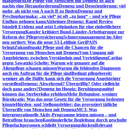
maßgeblich
Die Pflege von Menschen mit Demenz ist auch
nachts eine Herausforderung
Demenz und Desorientierung: viel
mehr, als nicht von A nach B zu finden
Demenz und
Psychopharmaka: „zu viel“ ist oft „zu lang“ – und wie Pflege
Einfluss nehmen kann
Alzheimer-Demenz: Rapid Review
bündelt Evidenz und setzt Leitplanken für eine einheitlichere
Versorgung
Kanzler kritisiert Bund-Länder-Arbeitsgruppe zur
Reform der Pflegeversicherung
Schmerzmanagement im Alter
neu sortiert: Was die neue S3-Leitlinie GeriPAIN
bringt
Zukunftspakt Pflege und die Chancen für die
Versorgung von Menschen mit Demenz
Vom Umgang mit
Angehörigen: zwischen Verständnis und Verteidigung
Caritas
gegen Sawatzki-Schelte: Warum wir genauer auf die
Altenpflege schauen müssen
Warum die fehlenden Diagnosen
auch ein Auftrag für die Pflege sind
Bedingt pflegebereit:
weniger als die Hälfte kann sich die Versorgung Angehöriger
vorstellen
Demenz: Abwehrend? Übergriffig? Oder vielleicht
doch ganz anders?
Demenz im Hospiz: Beruhigungsmittel
können das Sterberisiko erhöhen
Mehr Befugnisse, weniger
Bürokratie: Was das neue Gesetz für die Versorgung bedeuten
könnte
Hürden- und Stellungsfehler: das provoziert tätliche
Übergriffe von Menschen mit Demenz
MCI: Was
intergenerationelle Aktiv-Programme leisten müssen – und
Betroffene brauchen
Kontinuierliche Begleitung durch geschulte
Pflegefachpersonen schließt Versorgungslücken
Relevant