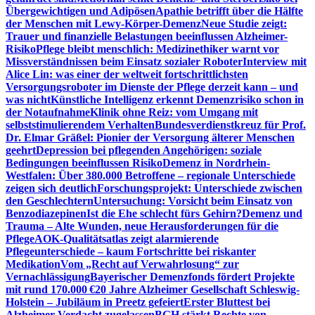
Übergewichtigen und Adipösen
Apathie betrifft über die Hälfte
der Menschen mit Lewy-Körper-Demenz
Neue Studie zeigt:
Trauer und finanzielle Belastungen beeinflussen Alzheimer-
Risiko
Pflege bleibt menschlich: Medizinethiker warnt vor
Missverständnissen beim Einsatz sozialer Roboter
Interview mit
Alice Lin: was einer der weltweit fortschrittlichsten
Versorgungsroboter im Dienste der Pflege derzeit kann – und
was nicht
Künstliche Intelligenz erkennt Demenzrisiko schon in
der Notaufnahme
Klinik ohne Reiz: vom Umgang mit
selbststimulierendem Verhalten
Bundesverdienstkreuz für Prof.
Dr. Elmar Gräßel: Pionier der Versorgung älterer Menschen
geehrt
Depression bei pflegenden Angehörigen: soziale
Bedingungen beeinflussen Risiko
Demenz in Nordrhein-
Westfalen: Über 380.000 Betroffene – regionale Unterschiede
zeigen sich deutlich
Forschungsprojekt: Unterschiede zwischen
den Geschlechtern
Untersuchung: Vorsicht beim Einsatz von
Benzodiazepinen
Ist die Ehe schlecht fürs Gehirn?
Demenz und
Trauma – Alte Wunden, neue Herausforderungen für die
Pflege
AOK-Qualitätsatlas zeigt alarmierende
Pflegeunterschiede – kaum Fortschritte bei riskanter
Medikation
Vom „Recht auf Verwahrlosung“ zur
Vernachlässigung
Bayerischer Demenzfonds fördert Projekte
mit rund 170.000 €
20 Jahre Alzheimer Gesellschaft Schleswig-
Holstein – Jubiläum in Preetz gefeiert
Erster Bluttest bei
Alzheimer-Verdacht zugelassen
BGH stärkt Rechte von