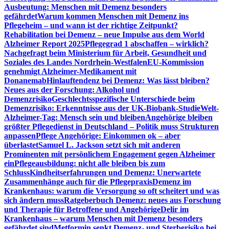
Ausbeutung: Menschen mit Demenz besonders
gefährdet
Warum kommen Menschen mit Demenz ins
Pflegeheim – und wann ist der richtige Zeitpunkt?
Rehabilitation bei Demenz – neue Impulse aus dem World
Alzheimer Report 2025
Pflegegrad 1 abschaffen – wirklich?
Nachgefragt beim Ministerium für Arbeit, Gesundheit und
Soziales des Landes Nordrhein-Westfalen
EU-Kommission
genehmigt Alzheimer-Medikament mit
Donanemab
Hinlauftendenz bei Demenz: Was lässt bleiben?
Neues aus der Forschung: Alkohol und
Demenzrisiko
Geschlechtsspezifische Unterschiede beim
Demenzrisiko: Erkenntnisse aus der UK-Biobank-Studie
Welt-
Alzheimer-Tag: Mensch sein und bleiben
Angehörige bleiben
größter Pflegedienst in Deutschland – Politik muss Strukturen
anpassen
Pflege Angehörige: Einkommen ok – aber
überlastet
Samuel L. Jackson setzt sich mit anderen
Prominenten mit persönlichem Engagement gegen Alzheimer
ein
Pflegeausbildung: nicht alle bleiben bis zum
Schluss
Kindheitserfahrungen und Demenz: Unerwartete
Zusammenhänge auch für die Pflegepraxis
Demenz im
Krankenhaus: warum die Versorgung so oft scheitert und was
sich ändern muss
Ratgeberbuch Demenz: neues aus Forschung
und Therapie für Betroffene und Angehörige
Delir im
Krankenhaus – warum Menschen mit Demenz besonders
gefährdet sind
Metformin senkt Demenz- und Sterberisiko bei