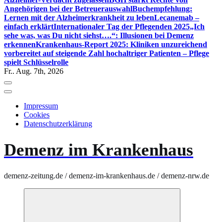
Angehörigen bei der Betreuerauswahl
Buchempfehlung:
Lernen mit der Alzheimerkrankheit zu leben
Lecanemab –
einfach erklärt
Internationaler Tag der Pflegenden 2025
„Ich
sehe was, was Du nicht siehst….“: Illusionen bei Demenz
erkennen
Krankenhaus-Report 2025: Kliniken unzureichend
vorbereitet auf steigende Zahl hochaltriger Patienten – Pflege
spielt Schlüsselrolle
Fr.. Aug. 7th, 2026
Impressum
Cookies
Datenschutzerklärung
Demenz im Krankenhaus
demenz-zeitung.de / demenz-im-krankenhaus.de / demenz-nrw.de