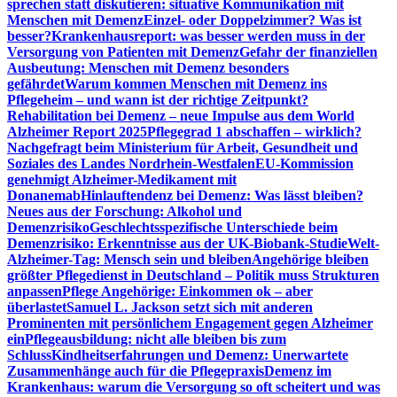
sprechen statt diskutieren: situative Kommunikation mit
Menschen mit Demenz
Einzel- oder Doppelzimmer? Was ist
besser?
Krankenhausreport: was besser werden muss in der
Versorgung von Patienten mit Demenz
Gefahr der finanziellen
Ausbeutung: Menschen mit Demenz besonders
gefährdet
Warum kommen Menschen mit Demenz ins
Pflegeheim – und wann ist der richtige Zeitpunkt?
Rehabilitation bei Demenz – neue Impulse aus dem World
Alzheimer Report 2025
Pflegegrad 1 abschaffen – wirklich?
Nachgefragt beim Ministerium für Arbeit, Gesundheit und
Soziales des Landes Nordrhein-Westfalen
EU-Kommission
genehmigt Alzheimer-Medikament mit
Donanemab
Hinlauftendenz bei Demenz: Was lässt bleiben?
Neues aus der Forschung: Alkohol und
Demenzrisiko
Geschlechtsspezifische Unterschiede beim
Demenzrisiko: Erkenntnisse aus der UK-Biobank-Studie
Welt-
Alzheimer-Tag: Mensch sein und bleiben
Angehörige bleiben
größter Pflegedienst in Deutschland – Politik muss Strukturen
anpassen
Pflege Angehörige: Einkommen ok – aber
überlastet
Samuel L. Jackson setzt sich mit anderen
Prominenten mit persönlichem Engagement gegen Alzheimer
ein
Pflegeausbildung: nicht alle bleiben bis zum
Schluss
Kindheitserfahrungen und Demenz: Unerwartete
Zusammenhänge auch für die Pflegepraxis
Demenz im
Krankenhaus: warum die Versorgung so oft scheitert und was