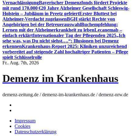
Vernachlässigung
Bayerischer Demenzfonds fördert Projekte
mit rund 170.000 €
20 Jahre Alzheimer Gesellschaft Schleswig-
Holstein – Jubiläum in Preetz gefeiert
Erster Bluttest bei
Alzheimer-Verdacht zugelassen
BGH stärkt Rechte von
Angehörigen bei der Betreuerauswahl
Buchempfehlung:
Lernen mit der Alzheimerkrankheit zu leben
Lecanemab –
einfach erklärt
Internationaler Tag der Pflegenden 2025
„Ich
sehe was, was Du nicht siehst….“: Illusionen bei Demenz
erkennen
Krankenhaus-Report 2025: Kliniken unzureichend
vorbereitet auf steigende Zahl hochaltriger Patienten – Pflege
spielt Schlüsselrolle
Fr.. Aug. 7th, 2026
Demenz im Krankenhaus
demenz-zeitung.de / demenz-im-krankenhaus.de / demenz-nrw.de
Impressum
Cookies
Datenschutzerklärung