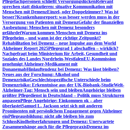
Pflegefachpersonen schließt Versorgungslücken
Relevant
sprechen statt diskutieren: situative Kommunikation mit
Menschen mit Demenz
Einzel- oder Doppelzimmer? Was ist
besser?
Krankenhausreport: was besser werden muss in der
Versorgung von Patienten mit Demenz
Gefahr der finanziellen
Ausbeutung: Menschen mit Demenz besonders
gefährdet
Warum kommen Menschen mit Demenz ins
Pflegeheim – und wann ist der richtige Zeitpunkt?
Rehabilitation bei Demenz – neue Impulse aus dem World
Alzheimer Report 2025
Pflegegrad 1 abschaffen – wirklich?
Nachgefragt beim Ministerium für Arbeit, Gesundheit und
Soziales des Landes Nordrhein-Westfalen
EU-Kommission
genehmigt Alzheimer-Medikament mit
Donanemab
Hinlauftendenz bei Demenz: Was lässt bleiben?
Neues aus der Forschung: Alkohol und
Demenzrisiko
Geschlechtsspezifische Unterschiede beim
Demenzrisiko: Erkenntnisse aus der UK-Biobank-Studie
Welt-
Alzheimer-Tag: Mensch sein und bleiben
Angehörige bleiben
größter Pflegedienst in Deutschland – Politik muss Strukturen
anpassen
Pflege Angehörige: Einkommen ok – aber
überlastet
Samuel L. Jackson setzt sich mit anderen
Prominenten mit persönlichem Engagement gegen Alzheimer
ein
Pflegeausbildung: nicht alle bleiben bis zum
Schluss
Kindheitserfahrungen und Demenz: Unerwartete
Zusammenhänge auch für die Pflegepraxis
Demenz im