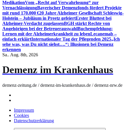
Medikation
Vom „Recht auf Verwahrlosung“ zur
Vernachlässigung
Bayerischer Demenzfonds fördert Projekte
mit rund 170.000 €
20 Jahre Alzheimer Gesellschaft Schleswig-
Holstein – Jubiläum in Preetz gefeiert
Erster Bluttest bei
Alzheimer-Verdacht zugelassen
BGH stärkt Rechte von
Angehörigen bei der Betreuerauswahl
Buchempfehlung:
Lernen mit der Alzheimerkrankheit zu leben
Lecanemab –
einfach erklärt
Internationaler Tag der Pflegenden 2025
„Ich
sehe was, was Du nicht siehst….“: Illusionen bei Demenz
erkennen
Sa.. Aug. 8th, 2026
Demenz im Krankenhaus
demenz-zeitung.de / demenz-im-krankenhaus.de / demenz-nrw.de
Impressum
Cookies
Datenschutzerklärung