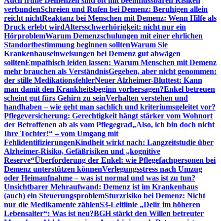
Auch frühe Demenzen sind oft mit beeinflussbaren Risiken
verbunden
Schreien und Rufen bei Demenz: Beruhigen allein
reicht nicht
Reaktanz bei Menschen mit Demenz: Wenn Hilfe als
Druck erlebt wird
Altersschwerhörigkeit: nicht nur ein
Hörproblem
Warum Demenzschulungen mit einer ehrlichen
Standortbestimmung beginnen sollten
Warum Sie
Krankenhauseinweisungen bei Demenz gut abwägen
sollten
Empathisch leiden lassen: Warum Menschen mit Demenz
mehr brauchen als Verständnis
Gegeben, aber nicht genommen:
der stille Medikationsfehler
Neuer Alzheimer-Bluttest: Kann
man damit den Krankheitsbeginn vorhersagen?
Enkel betreuen
scheint gut fürs Gehirn zu sein
Verhalten verstehen und
handhaben – wie geht man sachlich und kriteriumsgeleitet vor?
Pflegeversicherung: Gerechtigkeit hängt stärker vom Wohnort
der Betroffenen ab als vom Pflegegrad
„Also, ich bin doch nicht
Ihre Tochter!“ – vom Umgang mit
Fehlidentifizierungen
Kindheit wirkt nach: Langzeitstudie über
Alzheimer-Risiko, Gefäßrisiken und „kognitive
Reserve“
Überforderung der Enkel: wie Pflegefachpersonen bei
Demenz unterstützen können
Verlegungsstress nach Umzug
oder Heimaufnahme – was ist normal und was ist zu tun?
Unsichtbarer Mehraufwand: Demenz ist im Krankenhaus
(auch) ein Steuerungsproblem
Sturzrisiko bei Demenz: Nicht
nur die Medikamente zählen
S3-Leitlinie „Delir im höheren
Lebensalter“: Was ist neu?
BGH stärkt den Willen betreuter