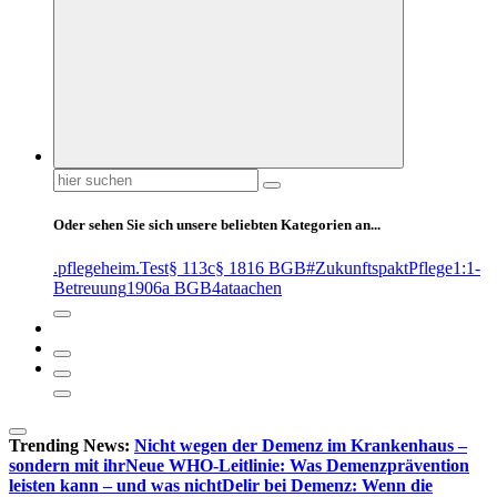
Suchen
nach:
Oder sehen Sie sich unsere beliebten Kategorien an...
.pflegeheim
.Test
§ 113c
§ 1816 BGB
#ZukunftspaktPflege
1:1-
Betreuung
1906a BGB
4at
aachen
Trending News:
Nicht wegen der Demenz im Krankenhaus –
sondern mit ihr
Neue WHO-Leitlinie: Was Demenzprävention
leisten kann – und was nicht
Delir bei Demenz: Wenn die