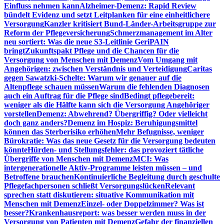
Einfluss nehmen kann
Alzheimer-Demenz: Rapid Review
bündelt Evidenz und setzt Leitplanken für eine einheitlichere
Versorgung
Kanzler kritisiert Bund-Länder-Arbeitsgruppe zur
Reform der Pflegeversicherung
Schmerzmanagement im Alter
neu sortiert: Was die neue S3-Leitlinie GeriPAIN
bringt
Zukunftspakt Pflege und die Chancen für die
Versorgung von Menschen mit Demenz
Vom Umgang mit
Angehörigen: zwischen Verständnis und Verteidigung
Caritas
gegen Sawatzki-Schelte: Warum wir genauer auf die
Altenpflege schauen müssen
Warum die fehlenden Diagnosen
auch ein Auftrag für die Pflege sind
Bedingt pflegebereit:
weniger als die Hälfte kann sich die Versorgung Angehöriger
vorstellen
Demenz: Abwehrend? Übergriffig? Oder vielleicht
doch ganz anders?
Demenz im Hospiz: Beruhigungsmittel
können das Sterberisiko erhöhen
Mehr Befugnisse, weniger
Bürokratie: Was das neue Gesetz für die Versorgung bedeuten
könnte
Hürden- und Stellungsfehler: das provoziert tätliche
Übergriffe von Menschen mit Demenz
MCI: Was
intergenerationelle Aktiv-Programme leisten müssen – und
Betroffene brauchen
Kontinuierliche Begleitung durch geschulte
Pflegefachpersonen schließt Versorgungslücken
Relevant
sprechen statt diskutieren: situative Kommunikation mit
Menschen mit Demenz
Einzel- oder Doppelzimmer? Was ist
besser?
Krankenhausreport: was besser werden muss in der
Versorgung von Patienten mit Demenz
Gefahr der finanziellen