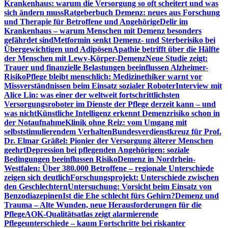
Krankenhaus: warum die Versorgung so oft scheitert und was
sich ändern muss
Ratgeberbuch Demenz: neues aus Forschung
und Therapie für Betroffene und Angehörige
Delir im
Krankenhaus – warum Menschen mit Demenz besonders
gefährdet sind
Metformin senkt Demenz- und Sterberisiko bei
Übergewichtigen und Adipösen
Apathie betrifft über die Hälfte
der Menschen mit Lewy-Körper-Demenz
Neue Studie zeigt:
Trauer und finanzielle Belastungen beeinflussen Alzheimer-
Risiko
Pflege bleibt menschlich: Medizinethiker warnt vor
Missverständnissen beim Einsatz sozialer Roboter
Interview mit
Alice Lin: was einer der weltweit fortschrittlichsten
Versorgungsroboter im Dienste der Pflege derzeit kann – und
was nicht
Künstliche Intelligenz erkennt Demenzrisiko schon in
der Notaufnahme
Klinik ohne Reiz: vom Umgang mit
selbststimulierendem Verhalten
Bundesverdienstkreuz für Prof.
Dr. Elmar Gräßel: Pionier der Versorgung älterer Menschen
geehrt
Depression bei pflegenden Angehörigen: soziale
Bedingungen beeinflussen Risiko
Demenz in Nordrhein-
Westfalen: Über 380.000 Betroffene – regionale Unterschiede
zeigen sich deutlich
Forschungsprojekt: Unterschiede zwischen
den Geschlechtern
Untersuchung: Vorsicht beim Einsatz von
Benzodiazepinen
Ist die Ehe schlecht fürs Gehirn?
Demenz und
Trauma – Alte Wunden, neue Herausforderungen für die
Pflege
AOK-Qualitätsatlas zeigt alarmierende
Pflegeunterschiede – kaum Fortschritte bei riskanter