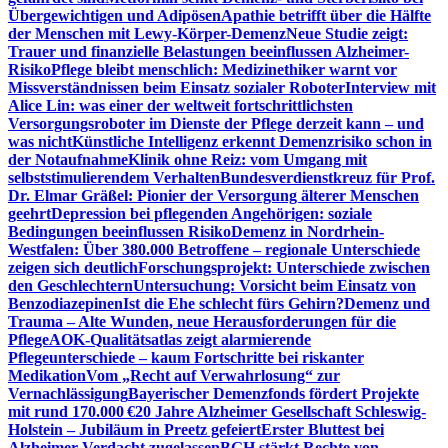
Übergewichtigen und Adipösen
Apathie betrifft über die Hälfte
der Menschen mit Lewy-Körper-Demenz
Neue Studie zeigt:
Trauer und finanzielle Belastungen beeinflussen Alzheimer-
Risiko
Pflege bleibt menschlich: Medizinethiker warnt vor
Missverständnissen beim Einsatz sozialer Roboter
Interview mit
Alice Lin: was einer der weltweit fortschrittlichsten
Versorgungsroboter im Dienste der Pflege derzeit kann – und
was nicht
Künstliche Intelligenz erkennt Demenzrisiko schon in
der Notaufnahme
Klinik ohne Reiz: vom Umgang mit
selbststimulierendem Verhalten
Bundesverdienstkreuz für Prof.
Dr. Elmar Gräßel: Pionier der Versorgung älterer Menschen
geehrt
Depression bei pflegenden Angehörigen: soziale
Bedingungen beeinflussen Risiko
Demenz in Nordrhein-
Westfalen: Über 380.000 Betroffene – regionale Unterschiede
zeigen sich deutlich
Forschungsprojekt: Unterschiede zwischen
den Geschlechtern
Untersuchung: Vorsicht beim Einsatz von
Benzodiazepinen
Ist die Ehe schlecht fürs Gehirn?
Demenz und
Trauma – Alte Wunden, neue Herausforderungen für die
Pflege
AOK-Qualitätsatlas zeigt alarmierende
Pflegeunterschiede – kaum Fortschritte bei riskanter
Medikation
Vom „Recht auf Verwahrlosung“ zur
Vernachlässigung
Bayerischer Demenzfonds fördert Projekte
mit rund 170.000 €
20 Jahre Alzheimer Gesellschaft Schleswig-
Holstein – Jubiläum in Preetz gefeiert
Erster Bluttest bei
Alzheimer-Verdacht zugelassen
BGH stärkt Rechte von