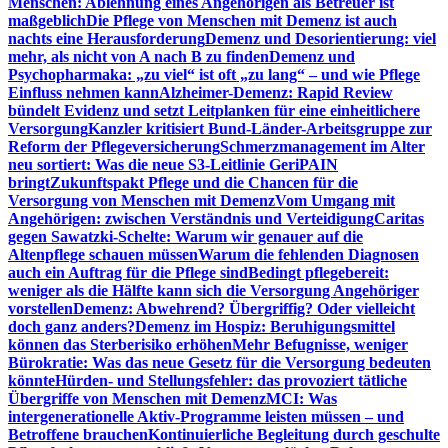
Menschen: Ablehnung eines Angehörigen als Betreuer ist
maßgeblich
Die Pflege von Menschen mit Demenz ist auch
nachts eine Herausforderung
Demenz und Desorientierung: viel
mehr, als nicht von A nach B zu finden
Demenz und
Psychopharmaka: „zu viel“ ist oft „zu lang“ – und wie Pflege
Einfluss nehmen kann
Alzheimer-Demenz: Rapid Review
bündelt Evidenz und setzt Leitplanken für eine einheitlichere
Versorgung
Kanzler kritisiert Bund-Länder-Arbeitsgruppe zur
Reform der Pflegeversicherung
Schmerzmanagement im Alter
neu sortiert: Was die neue S3-Leitlinie GeriPAIN
bringt
Zukunftspakt Pflege und die Chancen für die
Versorgung von Menschen mit Demenz
Vom Umgang mit
Angehörigen: zwischen Verständnis und Verteidigung
Caritas
gegen Sawatzki-Schelte: Warum wir genauer auf die
Altenpflege schauen müssen
Warum die fehlenden Diagnosen
auch ein Auftrag für die Pflege sind
Bedingt pflegebereit:
weniger als die Hälfte kann sich die Versorgung Angehöriger
vorstellen
Demenz: Abwehrend? Übergriffig? Oder vielleicht
doch ganz anders?
Demenz im Hospiz: Beruhigungsmittel
können das Sterberisiko erhöhen
Mehr Befugnisse, weniger
Bürokratie: Was das neue Gesetz für die Versorgung bedeuten
könnte
Hürden- und Stellungsfehler: das provoziert tätliche
Übergriffe von Menschen mit Demenz
MCI: Was
intergenerationelle Aktiv-Programme leisten müssen – und
Betroffene brauchen
Kontinuierliche Begleitung durch geschulte