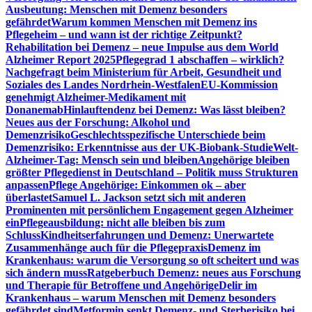
Ausbeutung: Menschen mit Demenz besonders
gefährdet
Warum kommen Menschen mit Demenz ins
Pflegeheim – und wann ist der richtige Zeitpunkt?
Rehabilitation bei Demenz – neue Impulse aus dem World
Alzheimer Report 2025
Pflegegrad 1 abschaffen – wirklich?
Nachgefragt beim Ministerium für Arbeit, Gesundheit und
Soziales des Landes Nordrhein-Westfalen
EU-Kommission
genehmigt Alzheimer-Medikament mit
Donanemab
Hinlauftendenz bei Demenz: Was lässt bleiben?
Neues aus der Forschung: Alkohol und
Demenzrisiko
Geschlechtsspezifische Unterschiede beim
Demenzrisiko: Erkenntnisse aus der UK-Biobank-Studie
Welt-
Alzheimer-Tag: Mensch sein und bleiben
Angehörige bleiben
größter Pflegedienst in Deutschland – Politik muss Strukturen
anpassen
Pflege Angehörige: Einkommen ok – aber
überlastet
Samuel L. Jackson setzt sich mit anderen
Prominenten mit persönlichem Engagement gegen Alzheimer
ein
Pflegeausbildung: nicht alle bleiben bis zum
Schluss
Kindheitserfahrungen und Demenz: Unerwartete
Zusammenhänge auch für die Pflegepraxis
Demenz im
Krankenhaus: warum die Versorgung so oft scheitert und was
sich ändern muss
Ratgeberbuch Demenz: neues aus Forschung
und Therapie für Betroffene und Angehörige
Delir im
Krankenhaus – warum Menschen mit Demenz besonders
gefährdet sind
Metformin senkt Demenz- und Sterberisiko bei