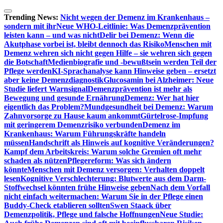
Zum
Inhalt
Trending News:
Nicht wegen der Demenz im Krankenhaus –
springen
sondern mit ihr
Neue WHO-Leitlinie: Was Demenzprävention
leisten kann – und was nicht
Delir bei Demenz: Wenn die
Akutphase vorbei ist, bleibt dennoch das Risiko
Menschen mit
Demenz wehren sich nicht gegen Hilfe – sie wehren sich gegen
die Botschaft
Medienbiografie und -bewußtsein werden Teil der
Pflege werden
KI-Sprachanalyse kann Hinweise geben – ersetzt
aber keine Demenzdiagnostik
Glucosamin bei Alzheimer: Neue
Studie liefert Warnsignal
Demenzprävention ist mehr als
Bewegung und gesunde Ernährung
Demenz: Wer hat hier
eigentlich das Problem?
Mundgesundheit bei Demenz: Warum
Zahnvorsorge zu Hause kaum ankommt
Gürtelrose-Impfung
mit geringerem Demenzrisiko verbunden
Demenz im
Krankenhaus: Warum Führungskräfte handeln
müssen
Handschrift als Hinweis auf kognitive Veränderungen?
Kampf dem Arbeitskreis: Warum solche Gremien oft mehr
schaden als nützen
Pflegereform: Was sich ändern
könnte
Menschen mit Demenz versorgen: Verhalten doppelt
lesen
Kognitive Verschlechterung: Blutwerte aus dem Darm-
Stoffwechsel könnten frühe Hinweise geben
Nach dem Vorfall
nicht einfach weitermachen: Warum Sie in der Pflege einen
Buddy-Check etablieren sollten
Swen Staack über
Demenzpolitik, Pflege und falsche Hoffnungen
Neue Studie: