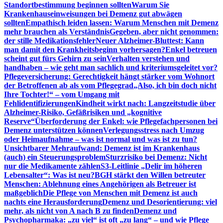
Standortbestimmung beginnen sollten
Warum Sie
Krankenhauseinweisungen bei Demenz gut abwägen
sollten
Empathisch leiden lassen: Warum Menschen mit Demenz
mehr brauchen als Verständnis
Gegeben, aber nicht genommen:
der stille Medikationsfehler
Neuer Alzheimer-Bluttest: Kann
man damit den Krankheitsbeginn vorhersagen?
Enkel betreuen
scheint gut fürs Gehirn zu sein
Verhalten verstehen und
handhaben – wie geht man sachlich und kriteriumsgeleitet vor?
Pflegeversicherung: Gerechtigkeit hängt stärker vom Wohnort
der Betroffenen ab als vom Pflegegrad
„Also, ich bin doch nicht
Ihre Tochter!“ – vom Umgang mit
Fehlidentifizierungen
Kindheit wirkt nach: Langzeitstudie über
Alzheimer-Risiko, Gefäßrisiken und „kognitive
Reserve“
Überforderung der Enkel: wie Pflegefachpersonen bei
Demenz unterstützen können
Verlegungsstress nach Umzug
oder Heimaufnahme – was ist normal und was ist zu tun?
Unsichtbarer Mehraufwand: Demenz ist im Krankenhaus
(auch) ein Steuerungsproblem
Sturzrisiko bei Demenz: Nicht
nur die Medikamente zählen
S3-Leitlinie „Delir im höheren
Lebensalter“: Was ist neu?
BGH stärkt den Willen betreuter
Menschen: Ablehnung eines Angehörigen als Betreuer ist
maßgeblich
Die Pflege von Menschen mit Demenz ist auch
nachts eine Herausforderung
Demenz und Desorientierung: viel
mehr, als nicht von A nach B zu finden
Demenz und
Psychopharmaka: „zu viel“ ist oft „zu lang“ – und wie Pflege