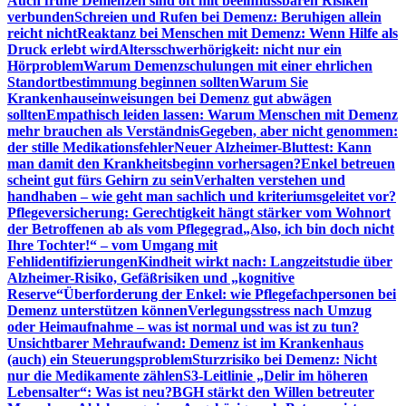
Auch frühe Demenzen sind oft mit beeinflussbaren Risiken
verbunden
Schreien und Rufen bei Demenz: Beruhigen allein
reicht nicht
Reaktanz bei Menschen mit Demenz: Wenn Hilfe als
Druck erlebt wird
Altersschwerhörigkeit: nicht nur ein
Hörproblem
Warum Demenzschulungen mit einer ehrlichen
Standortbestimmung beginnen sollten
Warum Sie
Krankenhauseinweisungen bei Demenz gut abwägen
sollten
Empathisch leiden lassen: Warum Menschen mit Demenz
mehr brauchen als Verständnis
Gegeben, aber nicht genommen:
der stille Medikationsfehler
Neuer Alzheimer-Bluttest: Kann
man damit den Krankheitsbeginn vorhersagen?
Enkel betreuen
scheint gut fürs Gehirn zu sein
Verhalten verstehen und
handhaben – wie geht man sachlich und kriteriumsgeleitet vor?
Pflegeversicherung: Gerechtigkeit hängt stärker vom Wohnort
der Betroffenen ab als vom Pflegegrad
„Also, ich bin doch nicht
Ihre Tochter!“ – vom Umgang mit
Fehlidentifizierungen
Kindheit wirkt nach: Langzeitstudie über
Alzheimer-Risiko, Gefäßrisiken und „kognitive
Reserve“
Überforderung der Enkel: wie Pflegefachpersonen bei
Demenz unterstützen können
Verlegungsstress nach Umzug
oder Heimaufnahme – was ist normal und was ist zu tun?
Unsichtbarer Mehraufwand: Demenz ist im Krankenhaus
(auch) ein Steuerungsproblem
Sturzrisiko bei Demenz: Nicht
nur die Medikamente zählen
S3-Leitlinie „Delir im höheren
Lebensalter“: Was ist neu?
BGH stärkt den Willen betreuter