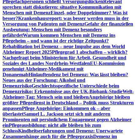
Pflegefachpersonen schließt Versorgungslücken
Relevant
sprechen statt diskutieren: situative Kommunikation mit
Menschen mit Demenz
Einzel- oder Doppelzimmer? Was ist
besser?
Krankenhausreport: was besser werden muss in der
Versorgung von Patienten mit Demenz
Gefahr der finanziellen
Ausbeutung: Menschen mit Demenz besonders
gefährdet
Warum kommen Menschen mit Demenz ins
Pflegeheim – und wann ist der richtige Zeitpunkt?
Rehabilitation bei Demenz – neue Impulse aus dem World
Alzheimer Report 2025
Pflegegrad 1 abschaffen – wirklich?
Nachgefragt beim Ministerium für Arbeit, Gesundheit und
Soziales des Landes Nordrhein-Westfalen
EU-Kommission
genehmigt Alzheimer-Medikament mit
Donanemab
Hinlauftendenz bei Demenz: Was lässt bleiben?
Neues aus der Forschung: Alkohol und
Demenzrisiko
Geschlechtsspezifische Unterschiede beim
Demenzrisiko: Erkenntnisse aus der UK-Biobank-Studie
Welt-
Alzheimer-Tag: Mensch sein und bleiben
Angehörige bleiben
größter Pflegedienst in Deutschland – Politik muss Strukturen
anpassen
Pflege Angehörige: Einkommen ok – aber
überlastet
Samuel L. Jackson setzt sich mit anderen
Prominenten mit persönlichem Engagement gegen Alzheimer
ein
Pflegeausbildung: nicht alle bleiben bis zum
Schluss
Kindheitserfahrungen und Demenz: Unerwartete
Zusammenhänge auch für die Pflegepraxis
Demenz im