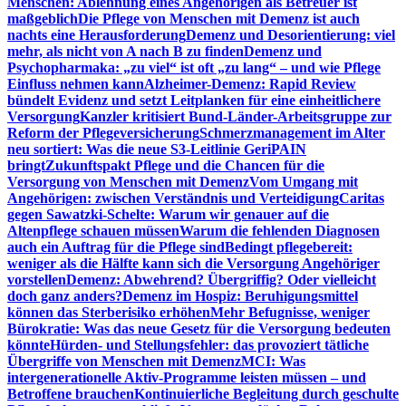
Menschen: Ablehnung eines Angehörigen als Betreuer ist
maßgeblich
Die Pflege von Menschen mit Demenz ist auch
nachts eine Herausforderung
Demenz und Desorientierung: viel
mehr, als nicht von A nach B zu finden
Demenz und
Psychopharmaka: „zu viel“ ist oft „zu lang“ – und wie Pflege
Einfluss nehmen kann
Alzheimer-Demenz: Rapid Review
bündelt Evidenz und setzt Leitplanken für eine einheitlichere
Versorgung
Kanzler kritisiert Bund-Länder-Arbeitsgruppe zur
Reform der Pflegeversicherung
Schmerzmanagement im Alter
neu sortiert: Was die neue S3-Leitlinie GeriPAIN
bringt
Zukunftspakt Pflege und die Chancen für die
Versorgung von Menschen mit Demenz
Vom Umgang mit
Angehörigen: zwischen Verständnis und Verteidigung
Caritas
gegen Sawatzki-Schelte: Warum wir genauer auf die
Altenpflege schauen müssen
Warum die fehlenden Diagnosen
auch ein Auftrag für die Pflege sind
Bedingt pflegebereit:
weniger als die Hälfte kann sich die Versorgung Angehöriger
vorstellen
Demenz: Abwehrend? Übergriffig? Oder vielleicht
doch ganz anders?
Demenz im Hospiz: Beruhigungsmittel
können das Sterberisiko erhöhen
Mehr Befugnisse, weniger
Bürokratie: Was das neue Gesetz für die Versorgung bedeuten
könnte
Hürden- und Stellungsfehler: das provoziert tätliche
Übergriffe von Menschen mit Demenz
MCI: Was
intergenerationelle Aktiv-Programme leisten müssen – und
Betroffene brauchen
Kontinuierliche Begleitung durch geschulte