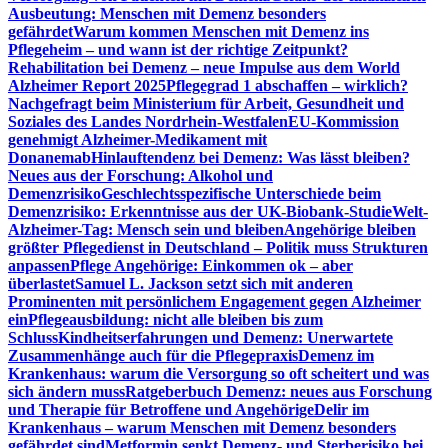
Ausbeutung: Menschen mit Demenz besonders
gefährdet
Warum kommen Menschen mit Demenz ins
Pflegeheim – und wann ist der richtige Zeitpunkt?
Rehabilitation bei Demenz – neue Impulse aus dem World
Alzheimer Report 2025
Pflegegrad 1 abschaffen – wirklich?
Nachgefragt beim Ministerium für Arbeit, Gesundheit und
Soziales des Landes Nordrhein-Westfalen
EU-Kommission
genehmigt Alzheimer-Medikament mit
Donanemab
Hinlauftendenz bei Demenz: Was lässt bleiben?
Neues aus der Forschung: Alkohol und
Demenzrisiko
Geschlechtsspezifische Unterschiede beim
Demenzrisiko: Erkenntnisse aus der UK-Biobank-Studie
Welt-
Alzheimer-Tag: Mensch sein und bleiben
Angehörige bleiben
größter Pflegedienst in Deutschland – Politik muss Strukturen
anpassen
Pflege Angehörige: Einkommen ok – aber
überlastet
Samuel L. Jackson setzt sich mit anderen
Prominenten mit persönlichem Engagement gegen Alzheimer
ein
Pflegeausbildung: nicht alle bleiben bis zum
Schluss
Kindheitserfahrungen und Demenz: Unerwartete
Zusammenhänge auch für die Pflegepraxis
Demenz im
Krankenhaus: warum die Versorgung so oft scheitert und was
sich ändern muss
Ratgeberbuch Demenz: neues aus Forschung
und Therapie für Betroffene und Angehörige
Delir im
Krankenhaus – warum Menschen mit Demenz besonders
gefährdet sind
Metformin senkt Demenz- und Sterberisiko bei