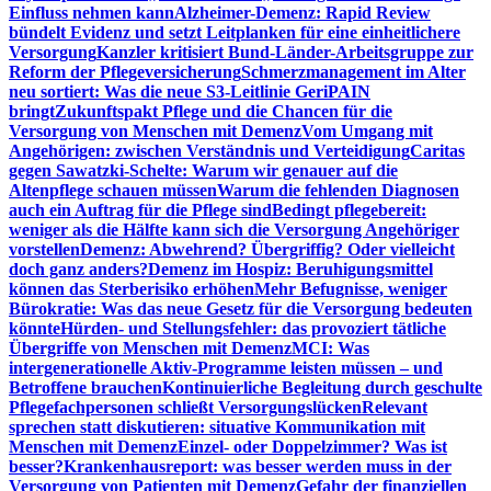
Einfluss nehmen kann
Alzheimer-Demenz: Rapid Review
bündelt Evidenz und setzt Leitplanken für eine einheitlichere
Versorgung
Kanzler kritisiert Bund-Länder-Arbeitsgruppe zur
Reform der Pflegeversicherung
Schmerzmanagement im Alter
neu sortiert: Was die neue S3-Leitlinie GeriPAIN
bringt
Zukunftspakt Pflege und die Chancen für die
Versorgung von Menschen mit Demenz
Vom Umgang mit
Angehörigen: zwischen Verständnis und Verteidigung
Caritas
gegen Sawatzki-Schelte: Warum wir genauer auf die
Altenpflege schauen müssen
Warum die fehlenden Diagnosen
auch ein Auftrag für die Pflege sind
Bedingt pflegebereit:
weniger als die Hälfte kann sich die Versorgung Angehöriger
vorstellen
Demenz: Abwehrend? Übergriffig? Oder vielleicht
doch ganz anders?
Demenz im Hospiz: Beruhigungsmittel
können das Sterberisiko erhöhen
Mehr Befugnisse, weniger
Bürokratie: Was das neue Gesetz für die Versorgung bedeuten
könnte
Hürden- und Stellungsfehler: das provoziert tätliche
Übergriffe von Menschen mit Demenz
MCI: Was
intergenerationelle Aktiv-Programme leisten müssen – und
Betroffene brauchen
Kontinuierliche Begleitung durch geschulte
Pflegefachpersonen schließt Versorgungslücken
Relevant
sprechen statt diskutieren: situative Kommunikation mit
Menschen mit Demenz
Einzel- oder Doppelzimmer? Was ist
besser?
Krankenhausreport: was besser werden muss in der
Versorgung von Patienten mit Demenz
Gefahr der finanziellen