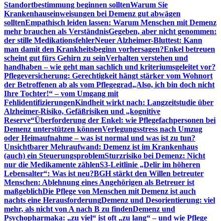
Standortbestimmung beginnen sollten
Warum Sie
Krankenhauseinweisungen bei Demenz gut abwägen
sollten
Empathisch leiden lassen: Warum Menschen mit Demenz
mehr brauchen als Verständnis
Gegeben, aber nicht genommen:
der stille Medikationsfehler
Neuer Alzheimer-Bluttest: Kann
man damit den Krankheitsbeginn vorhersagen?
Enkel betreuen
scheint gut fürs Gehirn zu sein
Verhalten verstehen und
handhaben – wie geht man sachlich und kriteriumsgeleitet vor?
Pflegeversicherung: Gerechtigkeit hängt stärker vom Wohnort
der Betroffenen ab als vom Pflegegrad
„Also, ich bin doch nicht
Ihre Tochter!“ – vom Umgang mit
Fehlidentifizierungen
Kindheit wirkt nach: Langzeitstudie über
Alzheimer-Risiko, Gefäßrisiken und „kognitive
Reserve“
Überforderung der Enkel: wie Pflegefachpersonen bei
Demenz unterstützen können
Verlegungsstress nach Umzug
oder Heimaufnahme – was ist normal und was ist zu tun?
Unsichtbarer Mehraufwand: Demenz ist im Krankenhaus
(auch) ein Steuerungsproblem
Sturzrisiko bei Demenz: Nicht
nur die Medikamente zählen
S3-Leitlinie „Delir im höheren
Lebensalter“: Was ist neu?
BGH stärkt den Willen betreuter
Menschen: Ablehnung eines Angehörigen als Betreuer ist
maßgeblich
Die Pflege von Menschen mit Demenz ist auch
nachts eine Herausforderung
Demenz und Desorientierung: viel
mehr, als nicht von A nach B zu finden
Demenz und
Psychopharmaka: „zu viel“ ist oft „zu lang“ – und wie Pflege