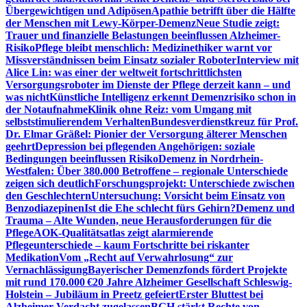
Übergewichtigen und Adipösen
Apathie betrifft über die Hälfte
der Menschen mit Lewy-Körper-Demenz
Neue Studie zeigt:
Trauer und finanzielle Belastungen beeinflussen Alzheimer-
Risiko
Pflege bleibt menschlich: Medizinethiker warnt vor
Missverständnissen beim Einsatz sozialer Roboter
Interview mit
Alice Lin: was einer der weltweit fortschrittlichsten
Versorgungsroboter im Dienste der Pflege derzeit kann – und
was nicht
Künstliche Intelligenz erkennt Demenzrisiko schon in
der Notaufnahme
Klinik ohne Reiz: vom Umgang mit
selbststimulierendem Verhalten
Bundesverdienstkreuz für Prof.
Dr. Elmar Gräßel: Pionier der Versorgung älterer Menschen
geehrt
Depression bei pflegenden Angehörigen: soziale
Bedingungen beeinflussen Risiko
Demenz in Nordrhein-
Westfalen: Über 380.000 Betroffene – regionale Unterschiede
zeigen sich deutlich
Forschungsprojekt: Unterschiede zwischen
den Geschlechtern
Untersuchung: Vorsicht beim Einsatz von
Benzodiazepinen
Ist die Ehe schlecht fürs Gehirn?
Demenz und
Trauma – Alte Wunden, neue Herausforderungen für die
Pflege
AOK-Qualitätsatlas zeigt alarmierende
Pflegeunterschiede – kaum Fortschritte bei riskanter
Medikation
Vom „Recht auf Verwahrlosung“ zur
Vernachlässigung
Bayerischer Demenzfonds fördert Projekte
mit rund 170.000 €
20 Jahre Alzheimer Gesellschaft Schleswig-
Holstein – Jubiläum in Preetz gefeiert
Erster Bluttest bei
Alzheimer-Verdacht zugelassen
BGH stärkt Rechte von