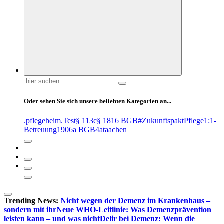
Suchen
nach:
Oder sehen Sie sich unsere beliebten Kategorien an...
.pflegeheim
.Test
§ 113c
§ 1816 BGB
#ZukunftspaktPflege
1:1-
Betreuung
1906a BGB
4at
aachen
Trending News:
Nicht wegen der Demenz im Krankenhaus –
sondern mit ihr
Neue WHO-Leitlinie: Was Demenzprävention
leisten kann – und was nicht
Delir bei Demenz: Wenn die