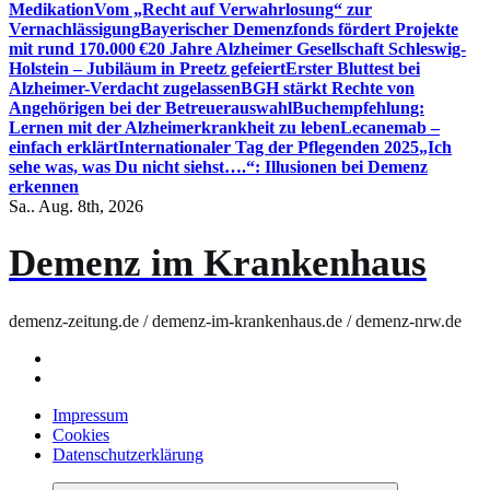
Medikation
Vom „Recht auf Verwahrlosung“ zur
Vernachlässigung
Bayerischer Demenzfonds fördert Projekte
mit rund 170.000 €
20 Jahre Alzheimer Gesellschaft Schleswig-
Holstein – Jubiläum in Preetz gefeiert
Erster Bluttest bei
Alzheimer-Verdacht zugelassen
BGH stärkt Rechte von
Angehörigen bei der Betreuerauswahl
Buchempfehlung:
Lernen mit der Alzheimerkrankheit zu leben
Lecanemab –
einfach erklärt
Internationaler Tag der Pflegenden 2025
„Ich
sehe was, was Du nicht siehst….“: Illusionen bei Demenz
erkennen
Sa.. Aug. 8th, 2026
Demenz im Krankenhaus
demenz-zeitung.de / demenz-im-krankenhaus.de / demenz-nrw.de
Impressum
Cookies
Datenschutzerklärung