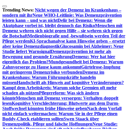
Zum
Inhalt
Trending News:
Nicht wegen der Demenz im Krankenhaus –
springen
sondern mit ihr
Neue WHO-Leitlinie: Was Demenzprävention
leisten kann – und was nicht
Delir bei Demenz: Wenn die
Akutphase vorbei ist, bleibt dennoch das Risiko
Menschen mit
Demenz wehren sich nicht gegen Hilfe – sie wehren sich gegen
die Botschaft
Medienbiografie und -bewußtsein werden Teil der
Pflege werden
KI-Sprachanalyse kann Hinweise geben – ersetzt
aber keine Demenzdiagnostik
Glucosamin bei Alzheimer: Neue
Studie liefert Warnsignal
Demenzprävention ist mehr als
Bewegung und gesunde Ernährung
Demenz: Wer hat hier
eigentlich das Problem?
Mundgesundheit bei Demenz: Warum
Zahnvorsorge zu Hause kaum ankommt
Gürtelrose-Impfung
mit geringerem Demenzrisiko verbunden
Demenz im
Krankenhaus: Warum Führungskräfte handeln
müssen
Handschrift als Hinweis auf kognitive Veränderungen?
Kampf dem Arbeitskreis: Warum solche Gremien oft mehr
schaden als nützen
Pflegereform: Was sich ändern
könnte
Menschen mit Demenz versorgen: Verhalten doppelt
lesen
Kognitive Verschlechterung: Blutwerte aus dem Darm-
Stoffwechsel könnten frühe Hinweise geben
Nach dem Vorfall
nicht einfach weitermachen: Warum Sie in der Pflege einen
Buddy-Check etablieren sollten
Swen Staack über
Demenzpolitik, Pflege und falsche Hoffnungen
Neue Studie: