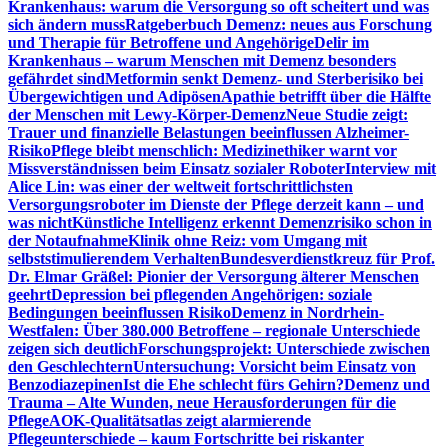
Krankenhaus: warum die Versorgung so oft scheitert und was
sich ändern muss
Ratgeberbuch Demenz: neues aus Forschung
und Therapie für Betroffene und Angehörige
Delir im
Krankenhaus – warum Menschen mit Demenz besonders
gefährdet sind
Metformin senkt Demenz- und Sterberisiko bei
Übergewichtigen und Adipösen
Apathie betrifft über die Hälfte
der Menschen mit Lewy-Körper-Demenz
Neue Studie zeigt:
Trauer und finanzielle Belastungen beeinflussen Alzheimer-
Risiko
Pflege bleibt menschlich: Medizinethiker warnt vor
Missverständnissen beim Einsatz sozialer Roboter
Interview mit
Alice Lin: was einer der weltweit fortschrittlichsten
Versorgungsroboter im Dienste der Pflege derzeit kann – und
was nicht
Künstliche Intelligenz erkennt Demenzrisiko schon in
der Notaufnahme
Klinik ohne Reiz: vom Umgang mit
selbststimulierendem Verhalten
Bundesverdienstkreuz für Prof.
Dr. Elmar Gräßel: Pionier der Versorgung älterer Menschen
geehrt
Depression bei pflegenden Angehörigen: soziale
Bedingungen beeinflussen Risiko
Demenz in Nordrhein-
Westfalen: Über 380.000 Betroffene – regionale Unterschiede
zeigen sich deutlich
Forschungsprojekt: Unterschiede zwischen
den Geschlechtern
Untersuchung: Vorsicht beim Einsatz von
Benzodiazepinen
Ist die Ehe schlecht fürs Gehirn?
Demenz und
Trauma – Alte Wunden, neue Herausforderungen für die
Pflege
AOK-Qualitätsatlas zeigt alarmierende
Pflegeunterschiede – kaum Fortschritte bei riskanter