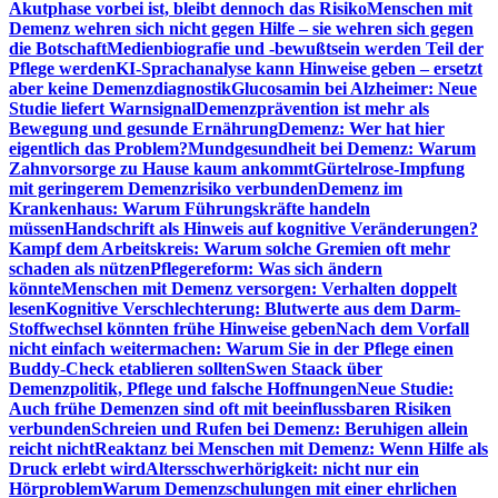
Akutphase vorbei ist, bleibt dennoch das Risiko
Menschen mit
Demenz wehren sich nicht gegen Hilfe – sie wehren sich gegen
die Botschaft
Medienbiografie und -bewußtsein werden Teil der
Pflege werden
KI-Sprachanalyse kann Hinweise geben – ersetzt
aber keine Demenzdiagnostik
Glucosamin bei Alzheimer: Neue
Studie liefert Warnsignal
Demenzprävention ist mehr als
Bewegung und gesunde Ernährung
Demenz: Wer hat hier
eigentlich das Problem?
Mundgesundheit bei Demenz: Warum
Zahnvorsorge zu Hause kaum ankommt
Gürtelrose-Impfung
mit geringerem Demenzrisiko verbunden
Demenz im
Krankenhaus: Warum Führungskräfte handeln
müssen
Handschrift als Hinweis auf kognitive Veränderungen?
Kampf dem Arbeitskreis: Warum solche Gremien oft mehr
schaden als nützen
Pflegereform: Was sich ändern
könnte
Menschen mit Demenz versorgen: Verhalten doppelt
lesen
Kognitive Verschlechterung: Blutwerte aus dem Darm-
Stoffwechsel könnten frühe Hinweise geben
Nach dem Vorfall
nicht einfach weitermachen: Warum Sie in der Pflege einen
Buddy-Check etablieren sollten
Swen Staack über
Demenzpolitik, Pflege und falsche Hoffnungen
Neue Studie:
Auch frühe Demenzen sind oft mit beeinflussbaren Risiken
verbunden
Schreien und Rufen bei Demenz: Beruhigen allein
reicht nicht
Reaktanz bei Menschen mit Demenz: Wenn Hilfe als
Druck erlebt wird
Altersschwerhörigkeit: nicht nur ein
Hörproblem
Warum Demenzschulungen mit einer ehrlichen