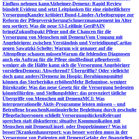
Einfluss nehmen kann
Alzheimer-Demenz: Rapid Review
bündelt Evidenz und setzt Leitplanken für eine einheitlichere
Versorgung
Kanzler kritisiert Bund-Länder-Arbeitsgruppe zur
Reform der Pflegeversicherung
Schmerzmanagement im Alter
neu sortiert: Was die neue S3-Leitlinie GeriPAIN
bringt
Zukunftspakt Pflege und die Chancen für die
Versorgung von Menschen mit Demenz
Vom Umgang mit
Angehörigen: zwischen Verständnis und Verteidigung
Caritas
gegen Sawatzki-Schelte: Warum wir genauer auf die
Altenpflege schauen müssen
Warum die fehlenden Diagnosen
auch ein Auftrag für die Pflege sind
Bedingt pflegebereit:
weniger als die Hälfte kann sich die Versorgung Angehöriger
vorstellen
Demenz: Abwehrend? Übergriffig? Oder vielleicht
doch ganz anders?
Demenz im Hospiz: Beruhigungsmittel
können das Sterberisiko erhöhen
Mehr Befugnisse, weniger
Bürokratie: Was das neue Gesetz für die Versorgung bedeuten
könnte
Hürden- und Stellungsfehler: das provoziert tätliche
Übergriffe von Menschen mit Demenz
MCI: Was
intergenerationelle Aktiv-Programme leisten müssen – und
Betroffene brauchen
Kontinuierliche Begleitung durch geschulte
Pflegefachpersonen schließt Versorgungslücken
Relevant
sprechen statt diskutieren: situative Kommunikation mit
Menschen mit Demenz
Einzel- oder Doppelzimmer? Was ist
besser?
Krankenhausreport: was besser werden muss in der
Versorgung von Patienten mit Demenz
Gefahr der finanziellen