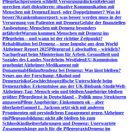
Pflegefachpersonen schließt Versorgungslücken
Relevant
sprechen statt diskutieren: situative Kommunikation mit
Menschen mit Demenz
Einzel- oder Doppelzimmer? Was ist
besser?
Krankenhausreport: was besser werden muss in der
Versorgung von Patienten mit Demenz
Gefahr der finanziellen
Ausbeutung: Menschen mit Demenz besonders
gefährdet
Warum kommen Menschen mit Demenz ins
Pflegeheim – und wann ist der richtige Zeitpunkt?
Rehabilitation bei Demenz – neue Impulse aus dem World
Alzheimer Report 2025
Pflegegrad 1 abschaffen – wirklich?
Nachgefragt beim Ministerium für Arbeit, Gesundheit und
Soziales des Landes Nordrhein-Westfalen
EU-Kommission
genehmigt Alzheimer-Medikament mit
Donanemab
Hinlauftendenz bei Demenz: Was lässt bleiben?
Neues aus der Forschung: Alkohol und
Demenzrisiko
Geschlechtsspezifische Unterschiede beim
Demenzrisiko: Erkenntnisse aus der UK-Biobank-Studie
Welt-
Alzheimer-Tag: Mensch sein und bleiben
Angehörige bleiben
größter Pflegedienst in Deutschland – Politik muss Strukturen
anpassen
Pflege Angehörige: Einkommen ok – aber
überlastet
Samuel L. Jackson setzt sich mit anderen
Prominenten mit persönlichem Engagement gegen Alzheimer
ein
Pflegeausbildung: nicht alle bleiben bis zum
Schluss
Kindheitserfahrungen und Demenz: Unerwartete
Zusammenhänge auch für die Pflegepraxis
Demenz im