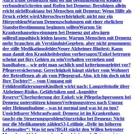
Auch frühe Demenzen sind oft mit beeinflussbaren Risiken
verbunden
Schreien und Rufen bei Demenz: Beruhigen allein
reicht nicht
Reaktanz bei Menschen mit Demenz: Wenn Hilfe als
Druck erlebt wird
Altersschwerhörigkeit: nicht nur ein
Hörproblem
Warum Demenzschulungen mit einer ehrlichen
Standortbestimmung beginnen sollten
Warum Sie
Krankenhauseinweisungen bei Demenz gut abwägen
sollten
Empathisch leiden lassen: Warum Menschen mit Demenz
mehr brauchen als Verständnis
Gegeben, aber nicht genommen:
der stille Medikationsfehler
Neuer Alzheimer-Bluttest: Kann
man damit den Krankheitsbeginn vorhersagen?
Enkel betreuen
scheint gut fürs Gehirn zu sein
Verhalten verstehen und
handhaben – wie geht man sachlich und kriteriumsgeleitet vor?
Pflegeversicherung: Gerechtigkeit hängt stärker vom Wohnort
der Betroffenen ab als vom Pflegegrad
„Also, ich bin doch nicht
Ihre Tochter!“ – vom Umgang mit
Fehlidentifizierungen
Kindheit wirkt nach: Langzeitstudie über
Alzheimer-Risiko, Gefäßrisiken und „kognitive
Reserve“
Überforderung der Enkel: wie Pflegefachpersonen bei
Demenz unterstützen können
Verlegungsstress nach Umzug
oder Heimaufnahme – was ist normal und was ist zu tun?
Unsichtbarer Mehraufwand: Demenz ist im Krankenhaus
(auch) ein Steuerungsproblem
Sturzrisiko bei Demenz: Nicht
nur die Medikamente zählen
S3-Leitlinie „Delir im höheren
Lebensalter“: Was ist neu?
BGH stärkt den Willen betreuter