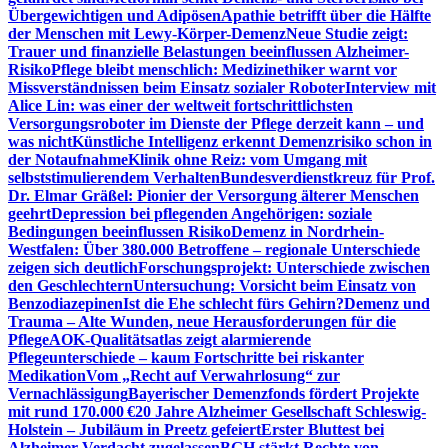
Übergewichtigen und Adipösen
Apathie betrifft über die Hälfte
der Menschen mit Lewy-Körper-Demenz
Neue Studie zeigt:
Trauer und finanzielle Belastungen beeinflussen Alzheimer-
Risiko
Pflege bleibt menschlich: Medizinethiker warnt vor
Missverständnissen beim Einsatz sozialer Roboter
Interview mit
Alice Lin: was einer der weltweit fortschrittlichsten
Versorgungsroboter im Dienste der Pflege derzeit kann – und
was nicht
Künstliche Intelligenz erkennt Demenzrisiko schon in
der Notaufnahme
Klinik ohne Reiz: vom Umgang mit
selbststimulierendem Verhalten
Bundesverdienstkreuz für Prof.
Dr. Elmar Gräßel: Pionier der Versorgung älterer Menschen
geehrt
Depression bei pflegenden Angehörigen: soziale
Bedingungen beeinflussen Risiko
Demenz in Nordrhein-
Westfalen: Über 380.000 Betroffene – regionale Unterschiede
zeigen sich deutlich
Forschungsprojekt: Unterschiede zwischen
den Geschlechtern
Untersuchung: Vorsicht beim Einsatz von
Benzodiazepinen
Ist die Ehe schlecht fürs Gehirn?
Demenz und
Trauma – Alte Wunden, neue Herausforderungen für die
Pflege
AOK-Qualitätsatlas zeigt alarmierende
Pflegeunterschiede – kaum Fortschritte bei riskanter
Medikation
Vom „Recht auf Verwahrlosung“ zur
Vernachlässigung
Bayerischer Demenzfonds fördert Projekte
mit rund 170.000 €
20 Jahre Alzheimer Gesellschaft Schleswig-
Holstein – Jubiläum in Preetz gefeiert
Erster Bluttest bei
Alzheimer-Verdacht zugelassen
BGH stärkt Rechte von