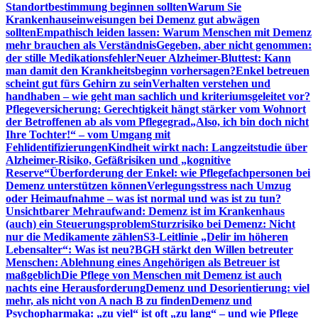
Standortbestimmung beginnen sollten
Warum Sie
Krankenhauseinweisungen bei Demenz gut abwägen
sollten
Empathisch leiden lassen: Warum Menschen mit Demenz
mehr brauchen als Verständnis
Gegeben, aber nicht genommen:
der stille Medikationsfehler
Neuer Alzheimer-Bluttest: Kann
man damit den Krankheitsbeginn vorhersagen?
Enkel betreuen
scheint gut fürs Gehirn zu sein
Verhalten verstehen und
handhaben – wie geht man sachlich und kriteriumsgeleitet vor?
Pflegeversicherung: Gerechtigkeit hängt stärker vom Wohnort
der Betroffenen ab als vom Pflegegrad
„Also, ich bin doch nicht
Ihre Tochter!“ – vom Umgang mit
Fehlidentifizierungen
Kindheit wirkt nach: Langzeitstudie über
Alzheimer-Risiko, Gefäßrisiken und „kognitive
Reserve“
Überforderung der Enkel: wie Pflegefachpersonen bei
Demenz unterstützen können
Verlegungsstress nach Umzug
oder Heimaufnahme – was ist normal und was ist zu tun?
Unsichtbarer Mehraufwand: Demenz ist im Krankenhaus
(auch) ein Steuerungsproblem
Sturzrisiko bei Demenz: Nicht
nur die Medikamente zählen
S3-Leitlinie „Delir im höheren
Lebensalter“: Was ist neu?
BGH stärkt den Willen betreuter
Menschen: Ablehnung eines Angehörigen als Betreuer ist
maßgeblich
Die Pflege von Menschen mit Demenz ist auch
nachts eine Herausforderung
Demenz und Desorientierung: viel
mehr, als nicht von A nach B zu finden
Demenz und
Psychopharmaka: „zu viel“ ist oft „zu lang“ – und wie Pflege