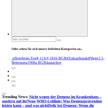
Suchen
nach:
Oder sehen Sie sich unsere beliebten Kategorien an...
.pflegeheim
.Test
§ 113c
§ 1816 BGB
#ZukunftspaktPflege
1:1-
Betreuung
1906a BGB
4at
aachen
Trending News:
Nicht wegen der Demenz im Krankenhaus –
sondern mit ihr
Neue WHO-Leitlinie: Was Demenzprävention
leisten kann – und was nicht
Delir bei Demenz: Wenn die