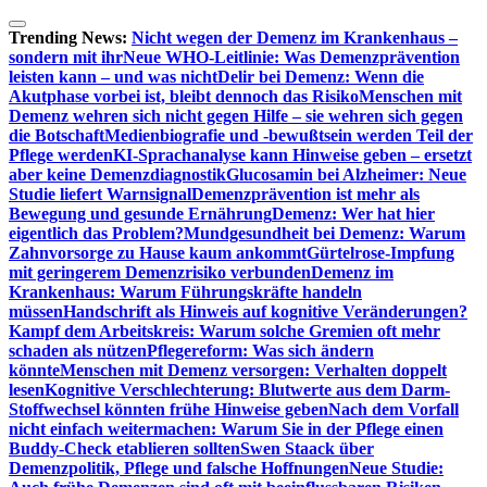
Zum
Inhalt
Trending News:
Nicht wegen der Demenz im Krankenhaus –
springen
sondern mit ihr
Neue WHO-Leitlinie: Was Demenzprävention
leisten kann – und was nicht
Delir bei Demenz: Wenn die
Akutphase vorbei ist, bleibt dennoch das Risiko
Menschen mit
Demenz wehren sich nicht gegen Hilfe – sie wehren sich gegen
die Botschaft
Medienbiografie und -bewußtsein werden Teil der
Pflege werden
KI-Sprachanalyse kann Hinweise geben – ersetzt
aber keine Demenzdiagnostik
Glucosamin bei Alzheimer: Neue
Studie liefert Warnsignal
Demenzprävention ist mehr als
Bewegung und gesunde Ernährung
Demenz: Wer hat hier
eigentlich das Problem?
Mundgesundheit bei Demenz: Warum
Zahnvorsorge zu Hause kaum ankommt
Gürtelrose-Impfung
mit geringerem Demenzrisiko verbunden
Demenz im
Krankenhaus: Warum Führungskräfte handeln
müssen
Handschrift als Hinweis auf kognitive Veränderungen?
Kampf dem Arbeitskreis: Warum solche Gremien oft mehr
schaden als nützen
Pflegereform: Was sich ändern
könnte
Menschen mit Demenz versorgen: Verhalten doppelt
lesen
Kognitive Verschlechterung: Blutwerte aus dem Darm-
Stoffwechsel könnten frühe Hinweise geben
Nach dem Vorfall
nicht einfach weitermachen: Warum Sie in der Pflege einen
Buddy-Check etablieren sollten
Swen Staack über
Demenzpolitik, Pflege und falsche Hoffnungen
Neue Studie: