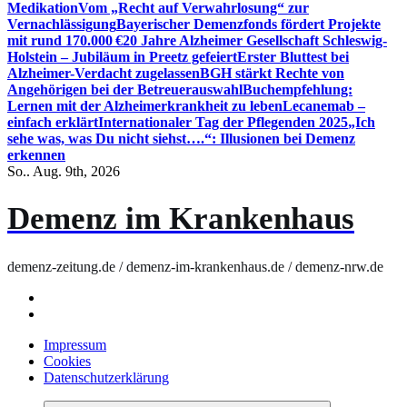
Medikation
Vom „Recht auf Verwahrlosung“ zur
Vernachlässigung
Bayerischer Demenzfonds fördert Projekte
mit rund 170.000 €
20 Jahre Alzheimer Gesellschaft Schleswig-
Holstein – Jubiläum in Preetz gefeiert
Erster Bluttest bei
Alzheimer-Verdacht zugelassen
BGH stärkt Rechte von
Angehörigen bei der Betreuerauswahl
Buchempfehlung:
Lernen mit der Alzheimerkrankheit zu leben
Lecanemab –
einfach erklärt
Internationaler Tag der Pflegenden 2025
„Ich
sehe was, was Du nicht siehst….“: Illusionen bei Demenz
erkennen
So.. Aug. 9th, 2026
Demenz im Krankenhaus
demenz-zeitung.de / demenz-im-krankenhaus.de / demenz-nrw.de
Impressum
Cookies
Datenschutzerklärung