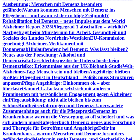
Ausbeutung: Menschen mit Demenz besonders
gefährdet
Warum kommen Menschen mit Demenz ins
Pflegeheim – und wann ist der richtige Zeitpunkt?
Rehabilitation bei Demenz – neue Impulse aus dem World
Alzheimer Report 2025
Pflegegrad 1 abschaffen – wirklich?
Nachgefragt beim Ministerium für Arbeit, Gesundheit und
Soziales des Landes Nordrhein-Westfalen
EU-Kommission
genehmigt Alzheimer-Medikament mit
Donanemab
Hinlauftendenz bei Demenz: Was lässt bleiben?
Neues aus der Forschung: Alkohol und
Demenzrisiko
Geschlechtsspezifische Unterschiede beim
Demenzrisiko: Erkenntnisse aus der UK-Biobank-Studie
Welt-
Alzheimer-Tag: Mensch sein und bleiben
Angehörige bleiben
größter Pflegedienst in Deutschland – Politik muss Strukturen
anpassen
Pflege Angehörige: Einkommen ok – aber
überlastet
Samuel L. Jackson setzt sich mit anderen
Prominenten mit persönlichem Engagement gegen Alzheimer
ein
Pflegeausbildung: nicht alle bleiben bis zum
Schluss
Kindheitserfahrungen und Demenz: Unerwartete
Zusammenhänge auch für die Pflegepraxis
Demenz im
Krankenhaus: warum die Versorgung so oft scheitert und was
sich ändern muss
Ratgeberbuch Demenz: neues aus Forschung
und Therapie für Betroffene und Angehörige
Delir im
Krankenhaus – warum Menschen mit Demenz besonders
gefährdet sind
Metformin senkt Demenz- und Sterberisiko bei