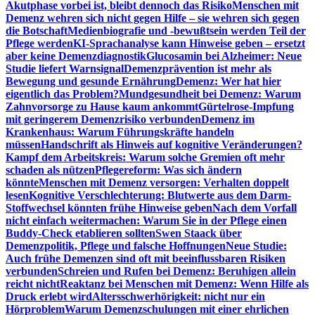
Akutphase vorbei ist, bleibt dennoch das Risiko
Menschen mit
Demenz wehren sich nicht gegen Hilfe – sie wehren sich gegen
die Botschaft
Medienbiografie und -bewußtsein werden Teil der
Pflege werden
KI-Sprachanalyse kann Hinweise geben – ersetzt
aber keine Demenzdiagnostik
Glucosamin bei Alzheimer: Neue
Studie liefert Warnsignal
Demenzprävention ist mehr als
Bewegung und gesunde Ernährung
Demenz: Wer hat hier
eigentlich das Problem?
Mundgesundheit bei Demenz: Warum
Zahnvorsorge zu Hause kaum ankommt
Gürtelrose-Impfung
mit geringerem Demenzrisiko verbunden
Demenz im
Krankenhaus: Warum Führungskräfte handeln
müssen
Handschrift als Hinweis auf kognitive Veränderungen?
Kampf dem Arbeitskreis: Warum solche Gremien oft mehr
schaden als nützen
Pflegereform: Was sich ändern
könnte
Menschen mit Demenz versorgen: Verhalten doppelt
lesen
Kognitive Verschlechterung: Blutwerte aus dem Darm-
Stoffwechsel könnten frühe Hinweise geben
Nach dem Vorfall
nicht einfach weitermachen: Warum Sie in der Pflege einen
Buddy-Check etablieren sollten
Swen Staack über
Demenzpolitik, Pflege und falsche Hoffnungen
Neue Studie:
Auch frühe Demenzen sind oft mit beeinflussbaren Risiken
verbunden
Schreien und Rufen bei Demenz: Beruhigen allein
reicht nicht
Reaktanz bei Menschen mit Demenz: Wenn Hilfe als
Druck erlebt wird
Altersschwerhörigkeit: nicht nur ein
Hörproblem
Warum Demenzschulungen mit einer ehrlichen