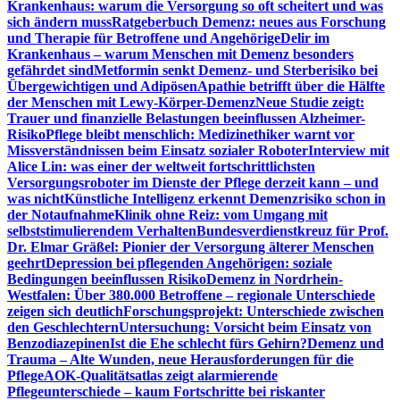
Krankenhaus: warum die Versorgung so oft scheitert und was
sich ändern muss
Ratgeberbuch Demenz: neues aus Forschung
und Therapie für Betroffene und Angehörige
Delir im
Krankenhaus – warum Menschen mit Demenz besonders
gefährdet sind
Metformin senkt Demenz- und Sterberisiko bei
Übergewichtigen und Adipösen
Apathie betrifft über die Hälfte
der Menschen mit Lewy-Körper-Demenz
Neue Studie zeigt:
Trauer und finanzielle Belastungen beeinflussen Alzheimer-
Risiko
Pflege bleibt menschlich: Medizinethiker warnt vor
Missverständnissen beim Einsatz sozialer Roboter
Interview mit
Alice Lin: was einer der weltweit fortschrittlichsten
Versorgungsroboter im Dienste der Pflege derzeit kann – und
was nicht
Künstliche Intelligenz erkennt Demenzrisiko schon in
der Notaufnahme
Klinik ohne Reiz: vom Umgang mit
selbststimulierendem Verhalten
Bundesverdienstkreuz für Prof.
Dr. Elmar Gräßel: Pionier der Versorgung älterer Menschen
geehrt
Depression bei pflegenden Angehörigen: soziale
Bedingungen beeinflussen Risiko
Demenz in Nordrhein-
Westfalen: Über 380.000 Betroffene – regionale Unterschiede
zeigen sich deutlich
Forschungsprojekt: Unterschiede zwischen
den Geschlechtern
Untersuchung: Vorsicht beim Einsatz von
Benzodiazepinen
Ist die Ehe schlecht fürs Gehirn?
Demenz und
Trauma – Alte Wunden, neue Herausforderungen für die
Pflege
AOK-Qualitätsatlas zeigt alarmierende
Pflegeunterschiede – kaum Fortschritte bei riskanter