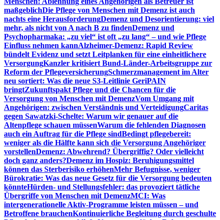
Menschen: Ablehnung eines Angehörigen als Betreuer ist
maßgeblich
Die Pflege von Menschen mit Demenz ist auch
nachts eine Herausforderung
Demenz und Desorientierung: viel
mehr, als nicht von A nach B zu finden
Demenz und
Psychopharmaka: „zu viel“ ist oft „zu lang“ – und wie Pflege
Einfluss nehmen kann
Alzheimer-Demenz: Rapid Review
bündelt Evidenz und setzt Leitplanken für eine einheitlichere
Versorgung
Kanzler kritisiert Bund-Länder-Arbeitsgruppe zur
Reform der Pflegeversicherung
Schmerzmanagement im Alter
neu sortiert: Was die neue S3-Leitlinie GeriPAIN
bringt
Zukunftspakt Pflege und die Chancen für die
Versorgung von Menschen mit Demenz
Vom Umgang mit
Angehörigen: zwischen Verständnis und Verteidigung
Caritas
gegen Sawatzki-Schelte: Warum wir genauer auf die
Altenpflege schauen müssen
Warum die fehlenden Diagnosen
auch ein Auftrag für die Pflege sind
Bedingt pflegebereit:
weniger als die Hälfte kann sich die Versorgung Angehöriger
vorstellen
Demenz: Abwehrend? Übergriffig? Oder vielleicht
doch ganz anders?
Demenz im Hospiz: Beruhigungsmittel
können das Sterberisiko erhöhen
Mehr Befugnisse, weniger
Bürokratie: Was das neue Gesetz für die Versorgung bedeuten
könnte
Hürden- und Stellungsfehler: das provoziert tätliche
Übergriffe von Menschen mit Demenz
MCI: Was
intergenerationelle Aktiv-Programme leisten müssen – und
Betroffene brauchen
Kontinuierliche Begleitung durch geschulte