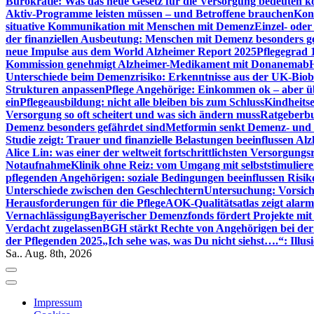
Bürokratie: Was das neue Gesetz für die Versorgung bedeuten k
Aktiv-Programme leisten müssen – und Betroffene brauchen
Kont
situative Kommunikation mit Menschen mit Demenz
Einzel- ode
der finanziellen Ausbeutung: Menschen mit Demenz besonders g
neue Impulse aus dem World Alzheimer Report 2025
Pflegegrad 
Kommission genehmigt Alzheimer-Medikament mit Donanemab
Unterschiede beim Demenzrisiko: Erkenntnisse aus der UK-Bio
Strukturen anpassen
Pflege Angehörige: Einkommen ok – aber üb
ein
Pflegeausbildung: nicht alle bleiben bis zum Schluss
Kindheits
Versorgung so oft scheitert und was sich ändern muss
Ratgeberbu
Demenz besonders gefährdet sind
Metformin senkt Demenz- und 
Studie zeigt: Trauer und finanzielle Belastungen beeinflussen Al
Alice Lin: was einer der weltweit fortschrittlichsten Versorgung
Notaufnahme
Klinik ohne Reiz: vom Umgang mit selbststimulier
pflegenden Angehörigen: soziale Bedingungen beeinflussen Risik
Unterschiede zwischen den Geschlechtern
Untersuchung: Vorsich
Herausforderungen für die Pflege
AOK-Qualitätsatlas zeigt alarm
Vernachlässigung
Bayerischer Demenzfonds fördert Projekte mit
Verdacht zugelassen
BGH stärkt Rechte von Angehörigen bei de
der Pflegenden 2025
„Ich sehe was, was Du nicht siehst….“: Ill
Sa.. Aug. 8th, 2026
Impressum