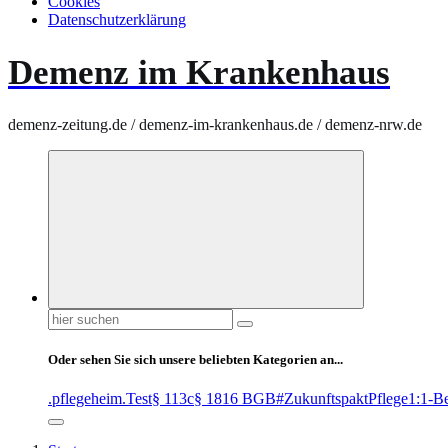
Cookies
Datenschutzerklärung
Demenz im Krankenhaus
demenz-zeitung.de / demenz-im-krankenhaus.de / demenz-nrw.de
Suchen
nach:
Oder sehen Sie sich unsere beliebten Kategorien an...
.pflegeheim
.Test
§ 113c
§ 1816 BGB
#ZukunftspaktPflege
1:1-B