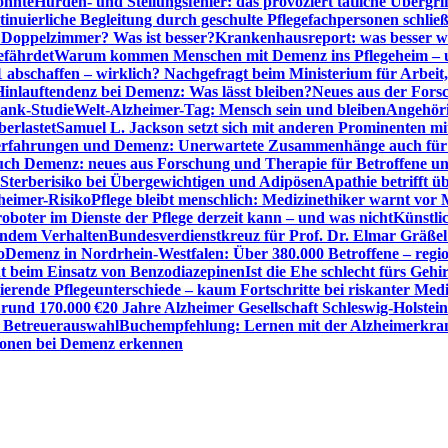
önnte
Hürden- und Stellungsfehler: das provoziert tätliche Überg
inuierliche Begleitung durch geschulte Pflegefachpersonen schli
r Doppelzimmer? Was ist besser?
Krankenhausreport: was besser w
efährdet
Warum kommen Menschen mit Demenz ins Pflegeheim – un
1 abschaffen – wirklich? Nachgefragt beim Ministerium für Arbei
Hinlauftendenz bei Demenz: Was lässt bleiben?
Neues aus der Fors
bank-Studie
Welt-Alzheimer-Tag: Mensch sein und bleiben
Angehöri
erlastet
Samuel L. Jackson setzt sich mit anderen Prominenten m
erfahrungen und Demenz: Unerwartete Zusammenhänge auch für d
ch Demenz: neues aus Forschung und Therapie für Betroffene u
Sterberisiko bei Übergewichtigen und Adipösen
Apathie betrifft 
zheimer-Risiko
Pflege bleibt menschlich: Medizinethiker warnt vor 
sroboter im Dienste der Pflege derzeit kann – und was nicht
Künstli
endem Verhalten
Bundesverdienstkreuz für Prof. Dr. Elmar Gräßel
o
Demenz in Nordrhein-Westfalen: Über 380.000 Betroffene – region
t beim Einsatz von Benzodiazepinen
Ist die Ehe schlecht fürs Gehi
ierende Pflegeunterschiede – kaum Fortschritte bei riskanter Med
 rund 170.000 €
20 Jahre Alzheimer Gesellschaft Schleswig-Holstein
r Betreuerauswahl
Buchempfehlung: Lernen mit der Alzheimerkran
usionen bei Demenz erkennen