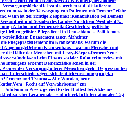
riffe von Menschen mit Demenz
MCI: Was intergenerationelle
eßt Versorgungslücken
Relevant sprechen statt diskutieren:
erden muss in der Versorgung von Patienten mit Demenz
Gefahr
d wann ist der richtige Zeitpunkt?
Rehabilitation bei Demenz –
t, Gesundheit und Soziales des Landes Nordrhein-Westfalen
EU-
chung: Alkohol und Demenzrisiko
Geschlechtsspezifische
ge bleiben größter Pflegedienst in Deutschland – Politik muss
it persönlichem Engagement gegen Alzheimer
ie Pflegepraxis
Demenz im Krankenhaus: warum die
nd Angehörige
Delir im Krankenhaus – warum Menschen mit
über die Hälfte der Menschen mit Lewy-Körper-Demenz
Neue
Missverständnissen beim Einsatz sozialer Roboter
Interview mit
che Intelligenz erkennt Demenzrisiko schon in der
: Pionier der Versorgung älterer Menschen geehrt
Depression bei
ale Unterschiede zeigen sich deutlich
Forschungsprojekt:
rn?
Demenz und Trauma – Alte Wunden, neue
ikation
Vom „Recht auf Verwahrlosung“ zur
 – Jubiläum in Preetz gefeiert
Erster Bluttest bei Alzheimer-
kheit zu leben
Lecanemab – einfach erklärt
Internationaler Tag