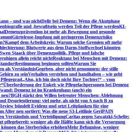
kann – und was nicht
Delir bei Demenz: Wenn die Akutphase
enbiografie und -bewußtsein werden Teil der Pflege werden
KI-
nal
Demenzprävention ist mehr als Bewegung und gesunde
nkommt
Gürtelrose-Impfung mit geringerem Demenzrisiko
en?
Kampf dem Arbeitskreis: Warum solche Gremien oft mehr
chlechterung: Blutwerte aus dem Darm-Stoffwechsel könnten
Swen Staack über Demenzpolitik, Pflege und falsche
uhigen allein reicht nicht
Reaktanz bei Menschen mit Demenz:
tandortbestimmung beginnen sollten
Warum Sie
n als Verständnis
Gegeben, aber nicht genommen: der stille
Gehirn zu sein
Verhalten verstehen und handhaben – wie geht
 Pflegegrad
„Also, ich bin doch nicht Ihre Tochter!“ – vom
e“
Überforderung der Enkel: wie Pflegefachpersonen bei Demenz
wand: Demenz ist im Krankenhaus (auch) ein
t neu?
BGH stärkt den Willen betreuter Menschen: Ablehnung
d Desorientierung: viel mehr, als nicht von A nach B zu
view bündelt Evidenz und setzt Leitplanken für eine
Alter neu sortiert: Was die neue S3-Leitlinie GeriPAIN
n Verständnis und Verteidigung
Caritas gegen Sawatzki-Schelte:
t pflegebereit: weniger als die Hälfte kann sich die Versorgung
 können das Sterberisiko erhöhen
Mehr Befugnisse, weniger