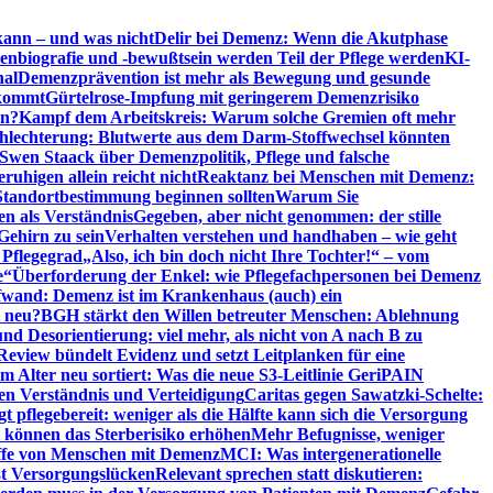
kann – und was nicht
Delir bei Demenz: Wenn die Akutphase
enbiografie und -bewußtsein werden Teil der Pflege werden
KI-
nal
Demenzprävention ist mehr als Bewegung und gesunde
nkommt
Gürtelrose-Impfung mit geringerem Demenzrisiko
en?
Kampf dem Arbeitskreis: Warum solche Gremien oft mehr
chlechterung: Blutwerte aus dem Darm-Stoffwechsel könnten
Swen Staack über Demenzpolitik, Pflege und falsche
uhigen allein reicht nicht
Reaktanz bei Menschen mit Demenz:
tandortbestimmung beginnen sollten
Warum Sie
n als Verständnis
Gegeben, aber nicht genommen: der stille
Gehirn zu sein
Verhalten verstehen und handhaben – wie geht
 Pflegegrad
„Also, ich bin doch nicht Ihre Tochter!“ – vom
e“
Überforderung der Enkel: wie Pflegefachpersonen bei Demenz
wand: Demenz ist im Krankenhaus (auch) ein
t neu?
BGH stärkt den Willen betreuter Menschen: Ablehnung
d Desorientierung: viel mehr, als nicht von A nach B zu
view bündelt Evidenz und setzt Leitplanken für eine
Alter neu sortiert: Was die neue S3-Leitlinie GeriPAIN
n Verständnis und Verteidigung
Caritas gegen Sawatzki-Schelte:
t pflegebereit: weniger als die Hälfte kann sich die Versorgung
 können das Sterberisiko erhöhen
Mehr Befugnisse, weniger
riffe von Menschen mit Demenz
MCI: Was intergenerationelle
eßt Versorgungslücken
Relevant sprechen statt diskutieren: