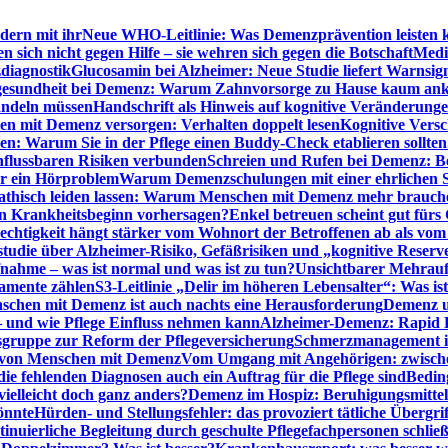
dern mit ihr
Neue WHO-Leitlinie: Was Demenzprävention leisten 
ich nicht gegen Hilfe – sie wehren sich gegen die Botschaft
Medi
diagnostik
Glucosamin bei Alzheimer: Neue Studie liefert Warnsig
esundheit bei Demenz: Warum Zahnvorsorge zu Hause kaum a
ndeln müssen
Handschrift als Hinweis auf kognitive Veränderung
n mit Demenz versorgen: Verhalten doppelt lesen
Kognitive Vers
en: Warum Sie in der Pflege einen Buddy-Check etablieren sollten
nflussbaren Risiken verbunden
Schreien und Rufen bei Demenz: Ber
ur ein Hörproblem
Warum Demenzschulungen mit einer ehrlichen S
thisch leiden lassen: Warum Menschen mit Demenz mehr brauche
en Krankheitsbeginn vorhersagen?
Enkel betreuen scheint gut fürs 
echtigkeit hängt stärker vom Wohnort der Betroffenen ab als vom
studie über Alzheimer-Risiko, Gefäßrisiken und „kognitive Reserv
ahme – was ist normal und was ist zu tun?
Unsichtbarer Mehrauf
kamente zählen
S3-Leitlinie „Delir im höheren Lebensalter“: Was is
nschen mit Demenz ist auch nachts eine Herausforderung
Demenz un
– und wie Pflege Einfluss nehmen kann
Alzheimer-Demenz: Rapid Re
sgruppe zur Reform der Pflegeversicherung
Schmerzmanagement im 
g von Menschen mit Demenz
Vom Umgang mit Angehörigen: zwische
e fehlenden Diagnosen auch ein Auftrag für die Pflege sind
Beding
elleicht doch ganz anders?
Demenz im Hospiz: Beruhigungsmittel
önnte
Hürden- und Stellungsfehler: das provoziert tätliche Überg
inuierliche Begleitung durch geschulte Pflegefachpersonen schli