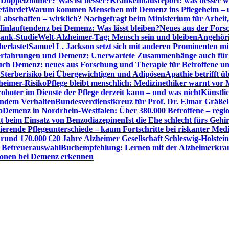
r Doppelzimmer? Was ist besser?
Krankenhausreport: was besser w
efährdet
Warum kommen Menschen mit Demenz ins Pflegeheim – un
1 abschaffen – wirklich? Nachgefragt beim Ministerium für Arbei
Hinlauftendenz bei Demenz: Was lässt bleiben?
Neues aus der Fors
bank-Studie
Welt-Alzheimer-Tag: Mensch sein und bleiben
Angehöri
erlastet
Samuel L. Jackson setzt sich mit anderen Prominenten m
erfahrungen und Demenz: Unerwartete Zusammenhänge auch für d
ch Demenz: neues aus Forschung und Therapie für Betroffene u
Sterberisiko bei Übergewichtigen und Adipösen
Apathie betrifft 
zheimer-Risiko
Pflege bleibt menschlich: Medizinethiker warnt vor 
sroboter im Dienste der Pflege derzeit kann – und was nicht
Künstli
endem Verhalten
Bundesverdienstkreuz für Prof. Dr. Elmar Gräßel
o
Demenz in Nordrhein-Westfalen: Über 380.000 Betroffene – region
t beim Einsatz von Benzodiazepinen
Ist die Ehe schlecht fürs Gehi
ierende Pflegeunterschiede – kaum Fortschritte bei riskanter Med
 rund 170.000 €
20 Jahre Alzheimer Gesellschaft Schleswig-Holstein
r Betreuerauswahl
Buchempfehlung: Lernen mit der Alzheimerkran
usionen bei Demenz erkennen