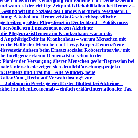
erden muss in der Versorgung von Patienten mit Demenz
Gefahr
d wann ist der richtige Zeitpunkt?
Rehabilitation bei Demenz –
t, Gesundheit und Soziales des Landes Nordrhein-Westfalen
EU-
chung: Alkohol und Demenzrisiko
Geschlechtsspezifische
ge bleiben größter Pflegedienst in Deutschland – Politik muss
it persönlichem Engagement gegen Alzheimer
ie Pflegepraxis
Demenz im Krankenhaus: warum die
nd Angehörige
Delir im Krankenhaus – warum Menschen mit
über die Hälfte der Menschen mit Lewy-Körper-Demenz
Neue
Missverständnissen beim Einsatz sozialer Roboter
Interview mit
che Intelligenz erkennt Demenzrisiko schon in der
: Pionier der Versorgung älterer Menschen geehrt
Depression bei
ale Unterschiede zeigen sich deutlich
Forschungsprojekt:
rn?
Demenz und Trauma – Alte Wunden, neue
ikation
Vom „Recht auf Verwahrlosung“ zur
 – Jubiläum in Preetz gefeiert
Erster Bluttest bei Alzheimer-
kheit zu leben
Lecanemab – einfach erklärt
Internationaler Tag