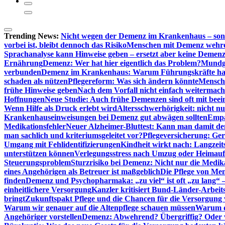
Trending News:
Nicht wegen der Demenz im Krankenhaus – son
vorbei ist, bleibt dennoch das Risiko
Menschen mit Demenz wehren s
Sprachanalyse kann Hinweise geben – ersetzt aber keine Demenz
Ernährung
Demenz: Wer hat hier eigentlich das Problem?
Mundg
verbunden
Demenz im Krankenhaus: Warum Führungskräfte ha
schaden als nützen
Pflegereform: Was sich ändern könnte
Mensche
frühe Hinweise geben
Nach dem Vorfall nicht einfach weitermach
Hoffnungen
Neue Studie: Auch frühe Demenzen sind oft mit beei
Wenn Hilfe als Druck erlebt wird
Altersschwerhörigkeit: nicht n
Krankenhauseinweisungen bei Demenz gut abwägen sollten
Empa
Medikationsfehler
Neuer Alzheimer-Bluttest: Kann man damit d
man sachlich und kriteriumsgeleitet vor?
Pflegeversicherung: Ger
Umgang mit Fehlidentifizierungen
Kindheit wirkt nach: Langzeit
unterstützen können
Verlegungsstress nach Umzug oder Heimaufn
Steuerungsproblem
Sturzrisiko bei Demenz: Nicht nur die Medi
eines Angehörigen als Betreuer ist maßgeblich
Die Pflege von Me
finden
Demenz und Psychopharmaka: „zu viel“ ist oft „zu lang“ 
einheitlichere Versorgung
Kanzler kritisiert Bund-Länder-Arbeit
bringt
Zukunftspakt Pflege und die Chancen für die Versorgun
Warum wir genauer auf die Altenpflege schauen müssen
Warum di
Angehöriger vorstellen
Demenz: Abwehrend? Übergriffig? Oder vi