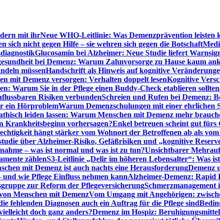
dern mit ihr
Neue WHO-Leitlinie: Was Demenzprävention leisten 
ich nicht gegen Hilfe – sie wehren sich gegen die Botschaft
Medi
diagnostik
Glucosamin bei Alzheimer: Neue Studie liefert Warnsig
esundheit bei Demenz: Warum Zahnvorsorge zu Hause kaum a
ndeln müssen
Handschrift als Hinweis auf kognitive Veränderung
n mit Demenz versorgen: Verhalten doppelt lesen
Kognitive Vers
en: Warum Sie in der Pflege einen Buddy-Check etablieren sollten
nflussbaren Risiken verbunden
Schreien und Rufen bei Demenz: Ber
ur ein Hörproblem
Warum Demenzschulungen mit einer ehrlichen S
thisch leiden lassen: Warum Menschen mit Demenz mehr brauche
en Krankheitsbeginn vorhersagen?
Enkel betreuen scheint gut fürs 
echtigkeit hängt stärker vom Wohnort der Betroffenen ab als vom
studie über Alzheimer-Risiko, Gefäßrisiken und „kognitive Reserv
ahme – was ist normal und was ist zu tun?
Unsichtbarer Mehrauf
kamente zählen
S3-Leitlinie „Delir im höheren Lebensalter“: Was is
nschen mit Demenz ist auch nachts eine Herausforderung
Demenz un
– und wie Pflege Einfluss nehmen kann
Alzheimer-Demenz: Rapid Re
sgruppe zur Reform der Pflegeversicherung
Schmerzmanagement im 
g von Menschen mit Demenz
Vom Umgang mit Angehörigen: zwische
e fehlenden Diagnosen auch ein Auftrag für die Pflege sind
Beding
elleicht doch ganz anders?
Demenz im Hospiz: Beruhigungsmittel