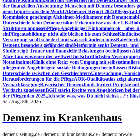
situative Kommunikation mit Menschen mit Demenz
Einzel- ode
der finanziellen Ausbeutung: Menschen mit Demenz besonders g
neue Impulse aus dem World Alzheimer Report 2025
Pflegegrad 
Kommission genehmigt Alzheimer-Medikament mit Donanemab
Unterschiede beim Demenzrisiko: Erkenntnisse aus der UK-Bio
Strukturen anpassen
Pflege Angehörige: Einkommen ok – aber üb
ein
Pflegeausbildung: nicht alle bleiben bis zum Schluss
Kindheits
Versorgung so oft scheitert und was sich ändern muss
Ratgeberbu
Demenz besonders gefährdet sind
Metformin senkt Demenz- und 
Studie zeigt: Trauer und finanzielle Belastungen beeinflussen Al
Alice Lin: was einer der weltweit fortschrittlichsten Versorgung
Notaufnahme
Klinik ohne Reiz: vom Umgang mit selbststimulier
pflegenden Angehörigen: soziale Bedingungen beeinflussen Risik
Unterschiede zwischen den Geschlechtern
Untersuchung: Vorsich
Herausforderungen für die Pflege
AOK-Qualitätsatlas zeigt alarm
Vernachlässigung
Bayerischer Demenzfonds fördert Projekte mit
Verdacht zugelassen
BGH stärkt Rechte von Angehörigen bei de
der Pflegenden 2025
„Ich sehe was, was Du nicht siehst….“: Ill
Sa.. Aug. 8th, 2026
Demenz im Krankenhaus
demenz-zeitung.de / demenz-im-krankenhaus.de / demenz-nrw.de