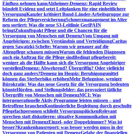
Einfluss nehmen kann
Alzheimer-Demenz: Rapid Review
bündelt Evidenz und setzt Leitplanken für eine einheitlichere
Versorgung
Kanzler kritisiert Bund-Länder-Arbeitsgruppe zur
Reform der Pflegeversicherung
Schmerzmanagement im Alter
neu sortiert: Was die neue S3-Leitlinie GeriPAIN
bringt
Zukunftspakt Pflege und die Chancen für die
Versorgung von Menschen mit Demenz
Vom Umgang mit
Angehörigen: zwischen Verständnis und Verteidigung
Caritas
gegen Sawatzki-Schelte: Warum wir genauer auf die
Altenpflege schauen müssen
Warum die fehlenden Diagnosen
auch ein Auftrag für die Pflege sind
Bedingt pflegebereit:
weniger als die Hälfte kann sich die Versorgung Angehöriger
vorstellen
Demenz: Abwehrend? Übergriffig? Oder vielleicht
doch ganz anders?
Demenz im Hospiz: Beruhigungsmittel
können das Sterberisiko erhöhen
Mehr Befugnisse, weniger
Bürokratie: Was das neue Gesetz für die Versorgung bedeuten
könnte
Hürden- und Stellungsfehler: das provoziert tätliche
Übergriffe von Menschen mit Demenz
MCI: Was
intergenerationelle Aktiv-Programme leisten müssen – und
Betroffene brauchen
Kontinuierliche Begleitung durch geschulte
Pflegefachpersonen schließt Versorgungslücken
Relevant
sprechen statt diskutieren: situative Kommunikation mit
Menschen mit Demenz
Einzel- oder Doppelzimmer? Was ist
besser?
Krankenhausreport: was besser werden muss in der
Versorgung von Patienten mit Demenz
Gefahr der finanziellen