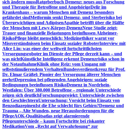
sich ändern muss
Ratgeberbuch Demenz: neues aus Forschung
und Therapie für Betroffene und Angehörige
Delir im
Krankenhaus – warum Menschen mit Demenz besonders
gefährdet sind
Metformin senkt Demenz- und Sterberisiko bei
Übergewichtigen und Adipösen
Apathie betrifft über die Hälfte
der Menschen mit Lewy-Körper-Demenz
Neue Studie zeigt:
Trauer und finanzielle Belastungen beeinflussen Alzheimer-
Risiko
Pflege bleibt menschlich: Medizinethiker warnt vor
Missverständnissen beim Einsatz sozialer Roboter
Interview mit
Alice Lin: was einer der weltweit fortschrittlichsten
Versorgungsroboter im Dienste der Pflege derzeit kann – und
was nicht
Künstliche Intelligenz erkennt Demenzrisiko schon in
der Notaufnahme
Klinik ohne Reiz: vom Umgang mit
selbststimulierendem Verhalten
Bundesverdienstkreuz für Prof.
Dr. Elmar Gräßel: Pionier der Versorgung älterer Menschen
geehrt
Depression bei pflegenden Angehörigen: soziale
Bedingungen beeinflussen Risiko
Demenz in Nordrhein-
Westfalen: Über 380.000 Betroffene – regionale Unterschiede
zeigen sich deutlich
Forschungsprojekt: Unterschiede zwischen
den Geschlechtern
Untersuchung: Vorsicht beim Einsatz von
Benzodiazepinen
Ist die Ehe schlecht fürs Gehirn?
Demenz und
Trauma – Alte Wunden, neue Herausforderungen für die
Pflege
AOK-Qualitätsatlas zeigt alarmierende
Pflegeunterschiede – kaum Fortschritte bei riskanter
Medikation
Vom „Recht auf Verwahrlosung“ zur