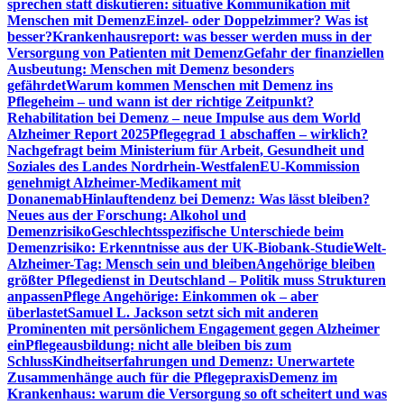
sprechen statt diskutieren: situative Kommunikation mit
Menschen mit Demenz
Einzel- oder Doppelzimmer? Was ist
besser?
Krankenhausreport: was besser werden muss in der
Versorgung von Patienten mit Demenz
Gefahr der finanziellen
Ausbeutung: Menschen mit Demenz besonders
gefährdet
Warum kommen Menschen mit Demenz ins
Pflegeheim – und wann ist der richtige Zeitpunkt?
Rehabilitation bei Demenz – neue Impulse aus dem World
Alzheimer Report 2025
Pflegegrad 1 abschaffen – wirklich?
Nachgefragt beim Ministerium für Arbeit, Gesundheit und
Soziales des Landes Nordrhein-Westfalen
EU-Kommission
genehmigt Alzheimer-Medikament mit
Donanemab
Hinlauftendenz bei Demenz: Was lässt bleiben?
Neues aus der Forschung: Alkohol und
Demenzrisiko
Geschlechtsspezifische Unterschiede beim
Demenzrisiko: Erkenntnisse aus der UK-Biobank-Studie
Welt-
Alzheimer-Tag: Mensch sein und bleiben
Angehörige bleiben
größter Pflegedienst in Deutschland – Politik muss Strukturen
anpassen
Pflege Angehörige: Einkommen ok – aber
überlastet
Samuel L. Jackson setzt sich mit anderen
Prominenten mit persönlichem Engagement gegen Alzheimer
ein
Pflegeausbildung: nicht alle bleiben bis zum
Schluss
Kindheitserfahrungen und Demenz: Unerwartete
Zusammenhänge auch für die Pflegepraxis
Demenz im
Krankenhaus: warum die Versorgung so oft scheitert und was