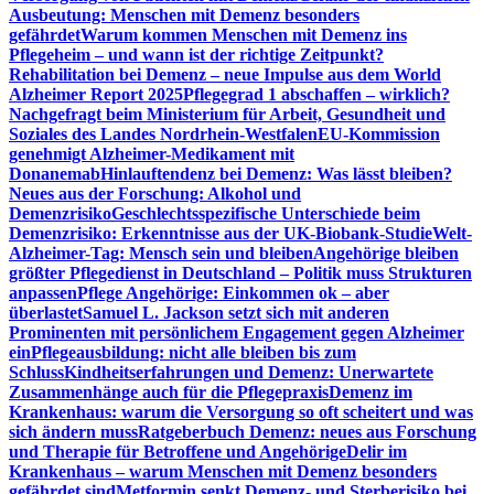
Ausbeutung: Menschen mit Demenz besonders
gefährdet
Warum kommen Menschen mit Demenz ins
Pflegeheim – und wann ist der richtige Zeitpunkt?
Rehabilitation bei Demenz – neue Impulse aus dem World
Alzheimer Report 2025
Pflegegrad 1 abschaffen – wirklich?
Nachgefragt beim Ministerium für Arbeit, Gesundheit und
Soziales des Landes Nordrhein-Westfalen
EU-Kommission
genehmigt Alzheimer-Medikament mit
Donanemab
Hinlauftendenz bei Demenz: Was lässt bleiben?
Neues aus der Forschung: Alkohol und
Demenzrisiko
Geschlechtsspezifische Unterschiede beim
Demenzrisiko: Erkenntnisse aus der UK-Biobank-Studie
Welt-
Alzheimer-Tag: Mensch sein und bleiben
Angehörige bleiben
größter Pflegedienst in Deutschland – Politik muss Strukturen
anpassen
Pflege Angehörige: Einkommen ok – aber
überlastet
Samuel L. Jackson setzt sich mit anderen
Prominenten mit persönlichem Engagement gegen Alzheimer
ein
Pflegeausbildung: nicht alle bleiben bis zum
Schluss
Kindheitserfahrungen und Demenz: Unerwartete
Zusammenhänge auch für die Pflegepraxis
Demenz im
Krankenhaus: warum die Versorgung so oft scheitert und was
sich ändern muss
Ratgeberbuch Demenz: neues aus Forschung
und Therapie für Betroffene und Angehörige
Delir im
Krankenhaus – warum Menschen mit Demenz besonders
gefährdet sind
Metformin senkt Demenz- und Sterberisiko bei