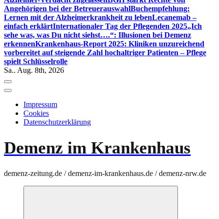
Angehörigen bei der Betreuerauswahl
Buchempfehlung:
Lernen mit der Alzheimerkrankheit zu leben
Lecanemab –
einfach erklärt
Internationaler Tag der Pflegenden 2025
„Ich
sehe was, was Du nicht siehst….“: Illusionen bei Demenz
erkennen
Krankenhaus-Report 2025: Kliniken unzureichend
vorbereitet auf steigende Zahl hochaltriger Patienten – Pflege
spielt Schlüsselrolle
Sa.. Aug. 8th, 2026
Impressum
Cookies
Datenschutzerklärung
Demenz im Krankenhaus
demenz-zeitung.de / demenz-im-krankenhaus.de / demenz-nrw.de