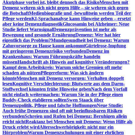
Akutphase vorbei ist, bleibt dennoch das Risiko
Menschen mit
Demenz wehren sich nicht gegen Hilfe – sie wehren sich gegen
die Botschaft
Medienbiografie und -bewußtsein werden Teil der
Pflege werden
KI-Sprachanalyse kann Hinweise geben – ersetzt
aber keine Demenzdiagnostik
Glucosamin bei Alzheimer: Neue
Studie liefert Warnsignal
Demenzprävention ist mehr als
Bewegung und gesunde Ernährung
Demenz: Wer hat hier
eigentlich das Problem?
Mundgesundheit bei Demenz: Warum
Zahnvorsorge zu Hause kaum ankommt
Gürtelrose-Impfung
mit geringerem Demenzrisiko verbunden
Demenz im
Krankenhaus: Warum Führungskräfte handeln
müssen
Handschrift als Hinweis auf kognitive Veränderungen?
Kampf dem Arbeitskreis: Warum solche Gremien oft mehr
schaden als nützen
Pflegereform: Was sich ändern
könnte
Menschen mit Demenz versorgen: Verhalten doppelt
lesen
Kognitive Verschlechterung: Blutwerte aus dem Darm-
Stoffwechsel könnten frühe Hinweise geben
Nach dem Vorfall
nicht einfach weitermachen: Warum Sie in der Pflege einen
Buddy-Check etablieren sollten
Swen Staack über
Demenzpolitik, Pflege und falsche Hoffnungen
Neue Studie:
Auch frühe Demenzen sind oft mit beeinflussbaren Risiken
verbunden
Schreien und Rufen bei Demenz: Beruhigen allein
reicht nicht
Reaktanz bei Menschen mit Demenz: Wenn Hilfe als
Druck erlebt wird
Altersschwerhörigkeit: nicht nur ein
Hörproblem
Warum Demenzschulungen mit einer ehrlichen