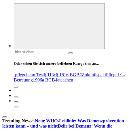
Suchen
nach:
Oder sehen Sie sich unsere beliebten Kategorien an...
.pflegeheim
.Test
§ 113c
§ 1816 BGB
#ZukunftspaktPflege
1:1-
Betreuung
1906a BGB
4at
aachen
Trending News:
Neue WHO-Leitlinie: Was Demenzprävention
leisten kann – und was nicht
Delir bei Demenz: Wenn die