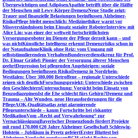
Übergewichtigen und Adipösen
Apathie betrifft über die Hälfte
der Menschen mit Lewy-Körper-Demenz
Neue Studie zeigt:
Trauer und finanzielle Belastungen beeinflussen Alzheimer-
Risiko
Pflege bleibt menschlich: Medizinethiker warnt vor
Missverständnissen beim Einsatz sozialer Roboter
Interview mit
Alice Lin: was einer der weltweit fortschrittlichsten
Versorgungsroboter im Dienste der Pflege derzeit kann – und
was nicht
Künstliche Intelligenz erkennt Demenzrisiko schon in
der Notaufnahme
Klinik ohne Reiz: vom Umgang mit
selbststimulierendem Verhalten
Bundesverdienstkreuz für Prof.
Dr. Elmar Gräßel: Pionier der Versorgung älterer Menschen
geehrt
Depression bei pflegenden Angehörigen: soziale
Bedingungen beeinflussen Risiko
Demenz in Nordrhein-
Westfalen: Über 380.000 Betroffene – regionale Unterschiede
zeigen sich deutlich
Forschungsprojekt: Unterschiede zwischen
den Geschlechtern
Untersuchung: Vorsicht beim Einsatz von
Benzodiazepinen
Ist die Ehe schlecht fürs Gehirn?
Demenz und
Trauma – Alte Wunden, neue Herausforderungen für die
Pflege
AOK-Qualitätsatlas zeigt alarmierende
Pflegeunterschiede – kaum Fortschritte bei riskanter
Medikation
Vom „Recht auf Verwahrlosung“ zur
Vernachlässigung
Bayerischer Demenzfonds fördert Projekte
mit rund 170.000 €
20 Jahre Alzheimer Gesellschaft Schleswig-
Holstein – Jubiläum in Preetz gefeiert
Erster Bluttest bei
Alzheimer-Verdacht zugelassen
BGH stärkt Rechte von