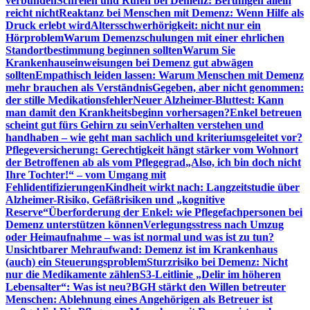
verbunden
Schreien und Rufen bei Demenz: Beruhigen allein
reicht nicht
Reaktanz bei Menschen mit Demenz: Wenn Hilfe als
Druck erlebt wird
Altersschwerhörigkeit: nicht nur ein
Hörproblem
Warum Demenzschulungen mit einer ehrlichen
Standortbestimmung beginnen sollten
Warum Sie
Krankenhauseinweisungen bei Demenz gut abwägen
sollten
Empathisch leiden lassen: Warum Menschen mit Demenz
mehr brauchen als Verständnis
Gegeben, aber nicht genommen:
der stille Medikationsfehler
Neuer Alzheimer-Bluttest: Kann
man damit den Krankheitsbeginn vorhersagen?
Enkel betreuen
scheint gut fürs Gehirn zu sein
Verhalten verstehen und
handhaben – wie geht man sachlich und kriteriumsgeleitet vor?
Pflegeversicherung: Gerechtigkeit hängt stärker vom Wohnort
der Betroffenen ab als vom Pflegegrad
„Also, ich bin doch nicht
Ihre Tochter!“ – vom Umgang mit
Fehlidentifizierungen
Kindheit wirkt nach: Langzeitstudie über
Alzheimer-Risiko, Gefäßrisiken und „kognitive
Reserve“
Überforderung der Enkel: wie Pflegefachpersonen bei
Demenz unterstützen können
Verlegungsstress nach Umzug
oder Heimaufnahme – was ist normal und was ist zu tun?
Unsichtbarer Mehraufwand: Demenz ist im Krankenhaus
(auch) ein Steuerungsproblem
Sturzrisiko bei Demenz: Nicht
nur die Medikamente zählen
S3-Leitlinie „Delir im höheren
Lebensalter“: Was ist neu?
BGH stärkt den Willen betreuter
Menschen: Ablehnung eines Angehörigen als Betreuer ist