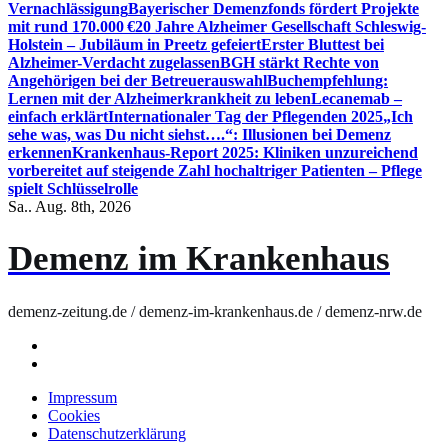
Vernachlässigung
Bayerischer Demenzfonds fördert Projekte
mit rund 170.000 €
20 Jahre Alzheimer Gesellschaft Schleswig-
Holstein – Jubiläum in Preetz gefeiert
Erster Bluttest bei
Alzheimer-Verdacht zugelassen
BGH stärkt Rechte von
Angehörigen bei der Betreuerauswahl
Buchempfehlung:
Lernen mit der Alzheimerkrankheit zu leben
Lecanemab –
einfach erklärt
Internationaler Tag der Pflegenden 2025
„Ich
sehe was, was Du nicht siehst….“: Illusionen bei Demenz
erkennen
Krankenhaus-Report 2025: Kliniken unzureichend
vorbereitet auf steigende Zahl hochaltriger Patienten – Pflege
spielt Schlüsselrolle
Sa.. Aug. 8th, 2026
Demenz im Krankenhaus
demenz-zeitung.de / demenz-im-krankenhaus.de / demenz-nrw.de
Impressum
Cookies
Datenschutzerklärung