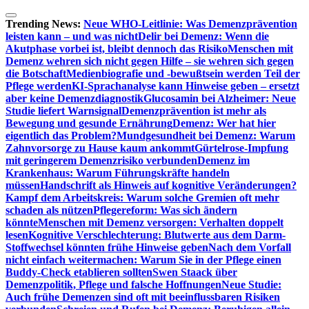
Zum
Inhalt
Trending News:
Neue WHO-Leitlinie: Was Demenzprävention
springen
leisten kann – und was nicht
Delir bei Demenz: Wenn die
Akutphase vorbei ist, bleibt dennoch das Risiko
Menschen mit
Demenz wehren sich nicht gegen Hilfe – sie wehren sich gegen
die Botschaft
Medienbiografie und -bewußtsein werden Teil der
Pflege werden
KI-Sprachanalyse kann Hinweise geben – ersetzt
aber keine Demenzdiagnostik
Glucosamin bei Alzheimer: Neue
Studie liefert Warnsignal
Demenzprävention ist mehr als
Bewegung und gesunde Ernährung
Demenz: Wer hat hier
eigentlich das Problem?
Mundgesundheit bei Demenz: Warum
Zahnvorsorge zu Hause kaum ankommt
Gürtelrose-Impfung
mit geringerem Demenzrisiko verbunden
Demenz im
Krankenhaus: Warum Führungskräfte handeln
müssen
Handschrift als Hinweis auf kognitive Veränderungen?
Kampf dem Arbeitskreis: Warum solche Gremien oft mehr
schaden als nützen
Pflegereform: Was sich ändern
könnte
Menschen mit Demenz versorgen: Verhalten doppelt
lesen
Kognitive Verschlechterung: Blutwerte aus dem Darm-
Stoffwechsel könnten frühe Hinweise geben
Nach dem Vorfall
nicht einfach weitermachen: Warum Sie in der Pflege einen
Buddy-Check etablieren sollten
Swen Staack über
Demenzpolitik, Pflege und falsche Hoffnungen
Neue Studie:
Auch frühe Demenzen sind oft mit beeinflussbaren Risiken