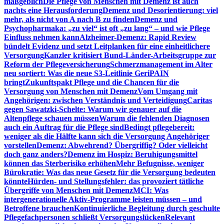
maßgeblich
Die Pflege von Menschen mit Demenz ist auch
nachts eine Herausforderung
Demenz und Desorientierung: viel
mehr, als nicht von A nach B zu finden
Demenz und
Psychopharmaka: „zu viel“ ist oft „zu lang“ – und wie Pflege
Einfluss nehmen kann
Alzheimer-Demenz: Rapid Review
bündelt Evidenz und setzt Leitplanken für eine einheitlichere
Versorgung
Kanzler kritisiert Bund-Länder-Arbeitsgruppe zur
Reform der Pflegeversicherung
Schmerzmanagement im Alter
neu sortiert: Was die neue S3-Leitlinie GeriPAIN
bringt
Zukunftspakt Pflege und die Chancen für die
Versorgung von Menschen mit Demenz
Vom Umgang mit
Angehörigen: zwischen Verständnis und Verteidigung
Caritas
gegen Sawatzki-Schelte: Warum wir genauer auf die
Altenpflege schauen müssen
Warum die fehlenden Diagnosen
auch ein Auftrag für die Pflege sind
Bedingt pflegebereit:
weniger als die Hälfte kann sich die Versorgung Angehöriger
vorstellen
Demenz: Abwehrend? Übergriffig? Oder vielleicht
doch ganz anders?
Demenz im Hospiz: Beruhigungsmittel
können das Sterberisiko erhöhen
Mehr Befugnisse, weniger
Bürokratie: Was das neue Gesetz für die Versorgung bedeuten
könnte
Hürden- und Stellungsfehler: das provoziert tätliche
Übergriffe von Menschen mit Demenz
MCI: Was
intergenerationelle Aktiv-Programme leisten müssen – und
Betroffene brauchen
Kontinuierliche Begleitung durch geschulte
Pflegefachpersonen schließt Versorgungslücken
Relevant