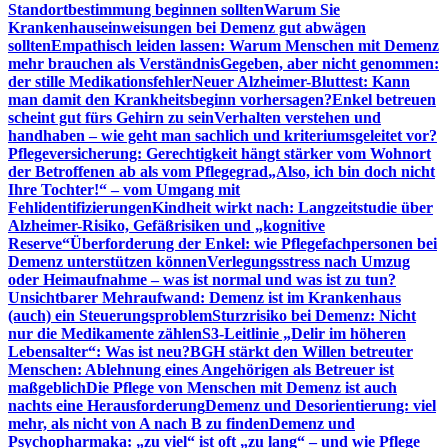
Standortbestimmung beginnen sollten
Warum Sie
Krankenhauseinweisungen bei Demenz gut abwägen
sollten
Empathisch leiden lassen: Warum Menschen mit Demenz
mehr brauchen als Verständnis
Gegeben, aber nicht genommen:
der stille Medikationsfehler
Neuer Alzheimer-Bluttest: Kann
man damit den Krankheitsbeginn vorhersagen?
Enkel betreuen
scheint gut fürs Gehirn zu sein
Verhalten verstehen und
handhaben – wie geht man sachlich und kriteriumsgeleitet vor?
Pflegeversicherung: Gerechtigkeit hängt stärker vom Wohnort
der Betroffenen ab als vom Pflegegrad
„Also, ich bin doch nicht
Ihre Tochter!“ – vom Umgang mit
Fehlidentifizierungen
Kindheit wirkt nach: Langzeitstudie über
Alzheimer-Risiko, Gefäßrisiken und „kognitive
Reserve“
Überforderung der Enkel: wie Pflegefachpersonen bei
Demenz unterstützen können
Verlegungsstress nach Umzug
oder Heimaufnahme – was ist normal und was ist zu tun?
Unsichtbarer Mehraufwand: Demenz ist im Krankenhaus
(auch) ein Steuerungsproblem
Sturzrisiko bei Demenz: Nicht
nur die Medikamente zählen
S3-Leitlinie „Delir im höheren
Lebensalter“: Was ist neu?
BGH stärkt den Willen betreuter
Menschen: Ablehnung eines Angehörigen als Betreuer ist
maßgeblich
Die Pflege von Menschen mit Demenz ist auch
nachts eine Herausforderung
Demenz und Desorientierung: viel
mehr, als nicht von A nach B zu finden
Demenz und
Psychopharmaka: „zu viel“ ist oft „zu lang“ – und wie Pflege