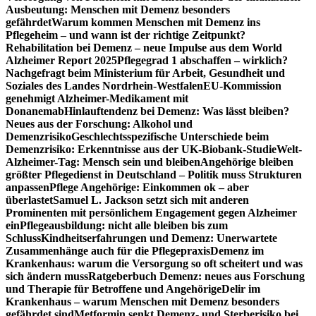
Ausbeutung: Menschen mit Demenz besonders
gefährdet
Warum kommen Menschen mit Demenz ins
Pflegeheim – und wann ist der richtige Zeitpunkt?
Rehabilitation bei Demenz – neue Impulse aus dem World
Alzheimer Report 2025
Pflegegrad 1 abschaffen – wirklich?
Nachgefragt beim Ministerium für Arbeit, Gesundheit und
Soziales des Landes Nordrhein-Westfalen
EU-Kommission
genehmigt Alzheimer-Medikament mit
Donanemab
Hinlauftendenz bei Demenz: Was lässt bleiben?
Neues aus der Forschung: Alkohol und
Demenzrisiko
Geschlechtsspezifische Unterschiede beim
Demenzrisiko: Erkenntnisse aus der UK-Biobank-Studie
Welt-
Alzheimer-Tag: Mensch sein und bleiben
Angehörige bleiben
größter Pflegedienst in Deutschland – Politik muss Strukturen
anpassen
Pflege Angehörige: Einkommen ok – aber
überlastet
Samuel L. Jackson setzt sich mit anderen
Prominenten mit persönlichem Engagement gegen Alzheimer
ein
Pflegeausbildung: nicht alle bleiben bis zum
Schluss
Kindheitserfahrungen und Demenz: Unerwartete
Zusammenhänge auch für die Pflegepraxis
Demenz im
Krankenhaus: warum die Versorgung so oft scheitert und was
sich ändern muss
Ratgeberbuch Demenz: neues aus Forschung
und Therapie für Betroffene und Angehörige
Delir im
Krankenhaus – warum Menschen mit Demenz besonders
gefährdet sind
Metformin senkt Demenz- und Sterberisiko bei