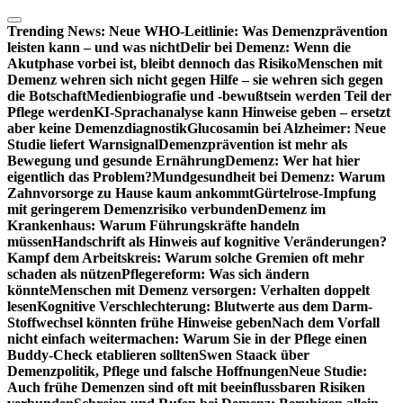
Zum
Inhalt
Trending News:
Neue WHO-Leitlinie: Was Demenzprävention
springen
leisten kann – und was nicht
Delir bei Demenz: Wenn die
Akutphase vorbei ist, bleibt dennoch das Risiko
Menschen mit
Demenz wehren sich nicht gegen Hilfe – sie wehren sich gegen
die Botschaft
Medienbiografie und -bewußtsein werden Teil der
Pflege werden
KI-Sprachanalyse kann Hinweise geben – ersetzt
aber keine Demenzdiagnostik
Glucosamin bei Alzheimer: Neue
Studie liefert Warnsignal
Demenzprävention ist mehr als
Bewegung und gesunde Ernährung
Demenz: Wer hat hier
eigentlich das Problem?
Mundgesundheit bei Demenz: Warum
Zahnvorsorge zu Hause kaum ankommt
Gürtelrose-Impfung
mit geringerem Demenzrisiko verbunden
Demenz im
Krankenhaus: Warum Führungskräfte handeln
müssen
Handschrift als Hinweis auf kognitive Veränderungen?
Kampf dem Arbeitskreis: Warum solche Gremien oft mehr
schaden als nützen
Pflegereform: Was sich ändern
könnte
Menschen mit Demenz versorgen: Verhalten doppelt
lesen
Kognitive Verschlechterung: Blutwerte aus dem Darm-
Stoffwechsel könnten frühe Hinweise geben
Nach dem Vorfall
nicht einfach weitermachen: Warum Sie in der Pflege einen
Buddy-Check etablieren sollten
Swen Staack über
Demenzpolitik, Pflege und falsche Hoffnungen
Neue Studie:
Auch frühe Demenzen sind oft mit beeinflussbaren Risiken