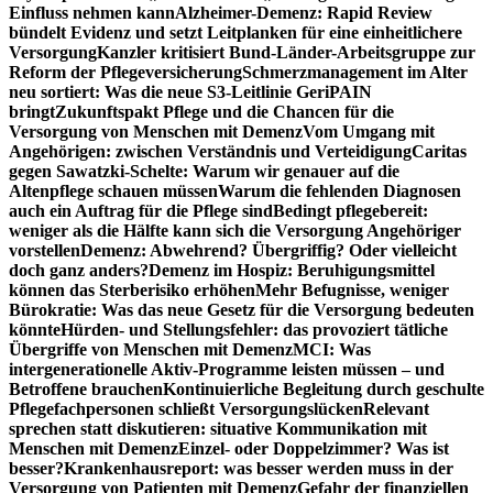
Einfluss nehmen kann
Alzheimer-Demenz: Rapid Review
bündelt Evidenz und setzt Leitplanken für eine einheitlichere
Versorgung
Kanzler kritisiert Bund-Länder-Arbeitsgruppe zur
Reform der Pflegeversicherung
Schmerzmanagement im Alter
neu sortiert: Was die neue S3-Leitlinie GeriPAIN
bringt
Zukunftspakt Pflege und die Chancen für die
Versorgung von Menschen mit Demenz
Vom Umgang mit
Angehörigen: zwischen Verständnis und Verteidigung
Caritas
gegen Sawatzki-Schelte: Warum wir genauer auf die
Altenpflege schauen müssen
Warum die fehlenden Diagnosen
auch ein Auftrag für die Pflege sind
Bedingt pflegebereit:
weniger als die Hälfte kann sich die Versorgung Angehöriger
vorstellen
Demenz: Abwehrend? Übergriffig? Oder vielleicht
doch ganz anders?
Demenz im Hospiz: Beruhigungsmittel
können das Sterberisiko erhöhen
Mehr Befugnisse, weniger
Bürokratie: Was das neue Gesetz für die Versorgung bedeuten
könnte
Hürden- und Stellungsfehler: das provoziert tätliche
Übergriffe von Menschen mit Demenz
MCI: Was
intergenerationelle Aktiv-Programme leisten müssen – und
Betroffene brauchen
Kontinuierliche Begleitung durch geschulte
Pflegefachpersonen schließt Versorgungslücken
Relevant
sprechen statt diskutieren: situative Kommunikation mit
Menschen mit Demenz
Einzel- oder Doppelzimmer? Was ist
besser?
Krankenhausreport: was besser werden muss in der
Versorgung von Patienten mit Demenz
Gefahr der finanziellen