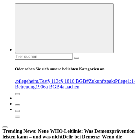
Suchen
nach:
Oder sehen Sie sich unsere beliebten Kategorien an...
.pflegeheim
.Test
§ 113c
§ 1816 BGB
#ZukunftspaktPflege
1:1-
Betreuung
1906a BGB
4at
aachen
Trending News:
Neue WHO-Leitlinie: Was Demenzprävention
leisten kann – und was nicht
Delir bei Demenz: Wenn die