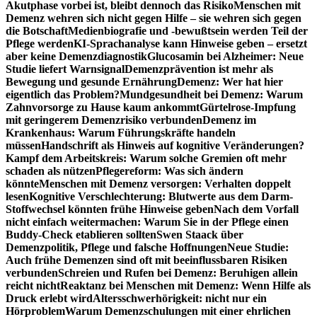
Akutphase vorbei ist, bleibt dennoch das Risiko
Menschen mit
Demenz wehren sich nicht gegen Hilfe – sie wehren sich gegen
die Botschaft
Medienbiografie und -bewußtsein werden Teil der
Pflege werden
KI-Sprachanalyse kann Hinweise geben – ersetzt
aber keine Demenzdiagnostik
Glucosamin bei Alzheimer: Neue
Studie liefert Warnsignal
Demenzprävention ist mehr als
Bewegung und gesunde Ernährung
Demenz: Wer hat hier
eigentlich das Problem?
Mundgesundheit bei Demenz: Warum
Zahnvorsorge zu Hause kaum ankommt
Gürtelrose-Impfung
mit geringerem Demenzrisiko verbunden
Demenz im
Krankenhaus: Warum Führungskräfte handeln
müssen
Handschrift als Hinweis auf kognitive Veränderungen?
Kampf dem Arbeitskreis: Warum solche Gremien oft mehr
schaden als nützen
Pflegereform: Was sich ändern
könnte
Menschen mit Demenz versorgen: Verhalten doppelt
lesen
Kognitive Verschlechterung: Blutwerte aus dem Darm-
Stoffwechsel könnten frühe Hinweise geben
Nach dem Vorfall
nicht einfach weitermachen: Warum Sie in der Pflege einen
Buddy-Check etablieren sollten
Swen Staack über
Demenzpolitik, Pflege und falsche Hoffnungen
Neue Studie:
Auch frühe Demenzen sind oft mit beeinflussbaren Risiken
verbunden
Schreien und Rufen bei Demenz: Beruhigen allein
reicht nicht
Reaktanz bei Menschen mit Demenz: Wenn Hilfe als
Druck erlebt wird
Altersschwerhörigkeit: nicht nur ein
Hörproblem
Warum Demenzschulungen mit einer ehrlichen