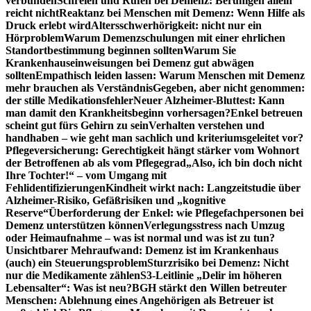
verbunden
Schreien und Rufen bei Demenz: Beruhigen allein
reicht nicht
Reaktanz bei Menschen mit Demenz: Wenn Hilfe als
Druck erlebt wird
Altersschwerhörigkeit: nicht nur ein
Hörproblem
Warum Demenzschulungen mit einer ehrlichen
Standortbestimmung beginnen sollten
Warum Sie
Krankenhauseinweisungen bei Demenz gut abwägen
sollten
Empathisch leiden lassen: Warum Menschen mit Demenz
mehr brauchen als Verständnis
Gegeben, aber nicht genommen:
der stille Medikationsfehler
Neuer Alzheimer-Bluttest: Kann
man damit den Krankheitsbeginn vorhersagen?
Enkel betreuen
scheint gut fürs Gehirn zu sein
Verhalten verstehen und
handhaben – wie geht man sachlich und kriteriumsgeleitet vor?
Pflegeversicherung: Gerechtigkeit hängt stärker vom Wohnort
der Betroffenen ab als vom Pflegegrad
„Also, ich bin doch nicht
Ihre Tochter!“ – vom Umgang mit
Fehlidentifizierungen
Kindheit wirkt nach: Langzeitstudie über
Alzheimer-Risiko, Gefäßrisiken und „kognitive
Reserve“
Überforderung der Enkel: wie Pflegefachpersonen bei
Demenz unterstützen können
Verlegungsstress nach Umzug
oder Heimaufnahme – was ist normal und was ist zu tun?
Unsichtbarer Mehraufwand: Demenz ist im Krankenhaus
(auch) ein Steuerungsproblem
Sturzrisiko bei Demenz: Nicht
nur die Medikamente zählen
S3-Leitlinie „Delir im höheren
Lebensalter“: Was ist neu?
BGH stärkt den Willen betreuter
Menschen: Ablehnung eines Angehörigen als Betreuer ist