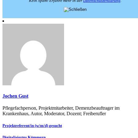
Kein Spam! Erfahre mehr in der
Datenschutzerklärung
.
Jochen Gust
Pflegefachperson, Projektmitarbeiter, Demenzbeauftrager im
Krankenhaus, Autor, Moderator, Dozent; Freiberufler
Beitragsnavigation
Projektreferent/in (w/m/d) gesucht
Digitalisiertes Kümmern