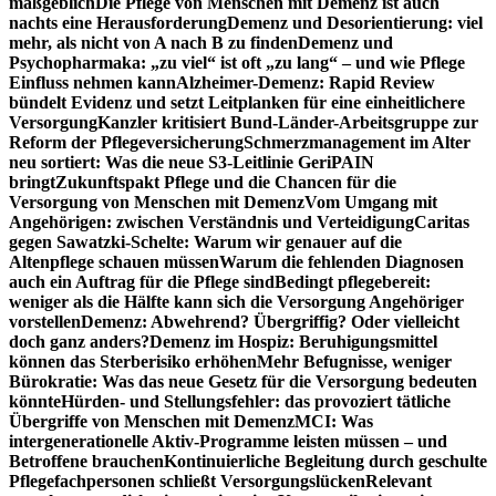
maßgeblich
Die Pflege von Menschen mit Demenz ist auch
nachts eine Herausforderung
Demenz und Desorientierung: viel
mehr, als nicht von A nach B zu finden
Demenz und
Psychopharmaka: „zu viel“ ist oft „zu lang“ – und wie Pflege
Einfluss nehmen kann
Alzheimer-Demenz: Rapid Review
bündelt Evidenz und setzt Leitplanken für eine einheitlichere
Versorgung
Kanzler kritisiert Bund-Länder-Arbeitsgruppe zur
Reform der Pflegeversicherung
Schmerzmanagement im Alter
neu sortiert: Was die neue S3-Leitlinie GeriPAIN
bringt
Zukunftspakt Pflege und die Chancen für die
Versorgung von Menschen mit Demenz
Vom Umgang mit
Angehörigen: zwischen Verständnis und Verteidigung
Caritas
gegen Sawatzki-Schelte: Warum wir genauer auf die
Altenpflege schauen müssen
Warum die fehlenden Diagnosen
auch ein Auftrag für die Pflege sind
Bedingt pflegebereit:
weniger als die Hälfte kann sich die Versorgung Angehöriger
vorstellen
Demenz: Abwehrend? Übergriffig? Oder vielleicht
doch ganz anders?
Demenz im Hospiz: Beruhigungsmittel
können das Sterberisiko erhöhen
Mehr Befugnisse, weniger
Bürokratie: Was das neue Gesetz für die Versorgung bedeuten
könnte
Hürden- und Stellungsfehler: das provoziert tätliche
Übergriffe von Menschen mit Demenz
MCI: Was
intergenerationelle Aktiv-Programme leisten müssen – und
Betroffene brauchen
Kontinuierliche Begleitung durch geschulte
Pflegefachpersonen schließt Versorgungslücken
Relevant