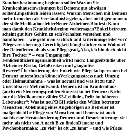
Standortbestimmung beginnen sollten
Warum Sie
Krankenhauseinweisungen bei Demenz gut abwägen
sollten
Empathisch leiden lassen: Warum Menschen mit Demenz
mehr brauchen als Verständnis
Gegeben, aber nicht genommen:
der stille Medikationsfehler
Neuer Alzheimer-Bluttest: Kann
man damit den Krankheitsbeginn vorhersagen?
Enkel betreuen
scheint gut fürs Gehirn zu sein
Verhalten verstehen und
handhaben – wie geht man sachlich und kriteriumsgeleitet vor?
Pflegeversicherung: Gerechtigkeit hängt stärker vom Wohnort
der Betroffenen ab als vom Pflegegrad
„Also, ich bin doch nicht
Ihre Tochter!“ – vom Umgang mit
Fehlidentifizierungen
Kindheit wirkt nach: Langzeitstudie über
Alzheimer-Risiko, Gefäßrisiken und „kognitive
Reserve“
Überforderung der Enkel: wie Pflegefachpersonen bei
Demenz unterstützen können
Verlegungsstress nach Umzug
oder Heimaufnahme – was ist normal und was ist zu tun?
Unsichtbarer Mehraufwand: Demenz ist im Krankenhaus
(auch) ein Steuerungsproblem
Sturzrisiko bei Demenz: Nicht
nur die Medikamente zählen
S3-Leitlinie „Delir im höheren
Lebensalter“: Was ist neu?
BGH stärkt den Willen betreuter
Menschen: Ablehnung eines Angehörigen als Betreuer ist
maßgeblich
Die Pflege von Menschen mit Demenz ist auch
nachts eine Herausforderung
Demenz und Desorientierung: viel
mehr, als nicht von A nach B zu finden
Demenz und
Psychopharmaka: „zu viel“ ist oft „zu lang“ – und wie Pflege