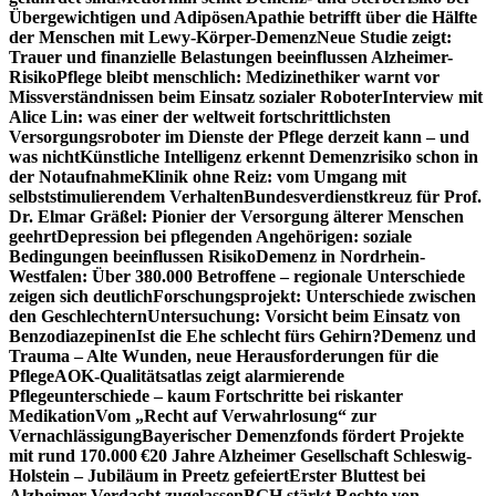
Übergewichtigen und Adipösen
Apathie betrifft über die Hälfte
der Menschen mit Lewy-Körper-Demenz
Neue Studie zeigt:
Trauer und finanzielle Belastungen beeinflussen Alzheimer-
Risiko
Pflege bleibt menschlich: Medizinethiker warnt vor
Missverständnissen beim Einsatz sozialer Roboter
Interview mit
Alice Lin: was einer der weltweit fortschrittlichsten
Versorgungsroboter im Dienste der Pflege derzeit kann – und
was nicht
Künstliche Intelligenz erkennt Demenzrisiko schon in
der Notaufnahme
Klinik ohne Reiz: vom Umgang mit
selbststimulierendem Verhalten
Bundesverdienstkreuz für Prof.
Dr. Elmar Gräßel: Pionier der Versorgung älterer Menschen
geehrt
Depression bei pflegenden Angehörigen: soziale
Bedingungen beeinflussen Risiko
Demenz in Nordrhein-
Westfalen: Über 380.000 Betroffene – regionale Unterschiede
zeigen sich deutlich
Forschungsprojekt: Unterschiede zwischen
den Geschlechtern
Untersuchung: Vorsicht beim Einsatz von
Benzodiazepinen
Ist die Ehe schlecht fürs Gehirn?
Demenz und
Trauma – Alte Wunden, neue Herausforderungen für die
Pflege
AOK-Qualitätsatlas zeigt alarmierende
Pflegeunterschiede – kaum Fortschritte bei riskanter
Medikation
Vom „Recht auf Verwahrlosung“ zur
Vernachlässigung
Bayerischer Demenzfonds fördert Projekte
mit rund 170.000 €
20 Jahre Alzheimer Gesellschaft Schleswig-
Holstein – Jubiläum in Preetz gefeiert
Erster Bluttest bei
Alzheimer-Verdacht zugelassen
BGH stärkt Rechte von