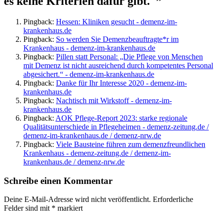
es keine Kriterien dafür gibt."
”
Pingback:
Hessen: Kliniken gesucht - demenz-im-
krankenhaus.de
Pingback:
So werden Sie Demenzbeauftragte*r im
Krankenhaus - demenz-im-krankenhaus.de
Pingback:
Pillen statt Personal: „Die Pflege von Menschen
mit Demenz ist nicht ausreichend durch kompetentes Personal
abgesichert.“ - demenz-im-krankenhaus.de
Pingback:
Danke für Ihr Interesse 2020 - demenz-im-
krankenhaus.de
Pingback:
Nachtisch mit Wirkstoff - demenz-im-
krankenhaus.de
Pingback:
AOK Pflege-Report 2023: starke regionale
Qualitätsunterschiede in Pflegeheimen - demenz-zeitung.de /
demenz-im-krankenhaus.de / demenz-nrw.de
Pingback:
Viele Bausteine führen zum demenzfreundlichen
Krankenhaus - demenz-zeitung.de / demenz-im-
krankenhaus.de / demenz-nrw.de
Schreibe einen Kommentar
Deine E-Mail-Adresse wird nicht veröffentlicht.
Erforderliche
Felder sind mit
*
markiert