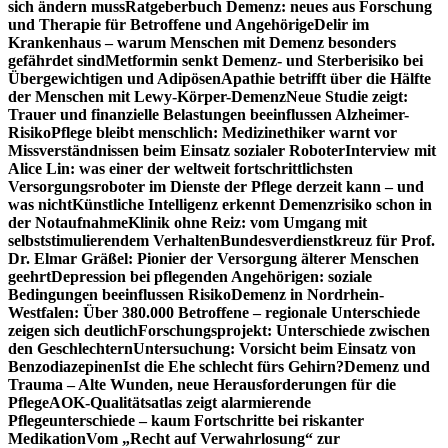
sich ändern muss
Ratgeberbuch Demenz: neues aus Forschung
und Therapie für Betroffene und Angehörige
Delir im
Krankenhaus – warum Menschen mit Demenz besonders
gefährdet sind
Metformin senkt Demenz- und Sterberisiko bei
Übergewichtigen und Adipösen
Apathie betrifft über die Hälfte
der Menschen mit Lewy-Körper-Demenz
Neue Studie zeigt:
Trauer und finanzielle Belastungen beeinflussen Alzheimer-
Risiko
Pflege bleibt menschlich: Medizinethiker warnt vor
Missverständnissen beim Einsatz sozialer Roboter
Interview mit
Alice Lin: was einer der weltweit fortschrittlichsten
Versorgungsroboter im Dienste der Pflege derzeit kann – und
was nicht
Künstliche Intelligenz erkennt Demenzrisiko schon in
der Notaufnahme
Klinik ohne Reiz: vom Umgang mit
selbststimulierendem Verhalten
Bundesverdienstkreuz für Prof.
Dr. Elmar Gräßel: Pionier der Versorgung älterer Menschen
geehrt
Depression bei pflegenden Angehörigen: soziale
Bedingungen beeinflussen Risiko
Demenz in Nordrhein-
Westfalen: Über 380.000 Betroffene – regionale Unterschiede
zeigen sich deutlich
Forschungsprojekt: Unterschiede zwischen
den Geschlechtern
Untersuchung: Vorsicht beim Einsatz von
Benzodiazepinen
Ist die Ehe schlecht fürs Gehirn?
Demenz und
Trauma – Alte Wunden, neue Herausforderungen für die
Pflege
AOK-Qualitätsatlas zeigt alarmierende
Pflegeunterschiede – kaum Fortschritte bei riskanter
Medikation
Vom „Recht auf Verwahrlosung“ zur