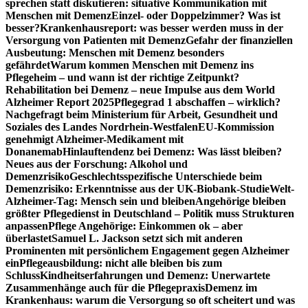
sprechen statt diskutieren: situative Kommunikation mit
Menschen mit Demenz
Einzel- oder Doppelzimmer? Was ist
besser?
Krankenhausreport: was besser werden muss in der
Versorgung von Patienten mit Demenz
Gefahr der finanziellen
Ausbeutung: Menschen mit Demenz besonders
gefährdet
Warum kommen Menschen mit Demenz ins
Pflegeheim – und wann ist der richtige Zeitpunkt?
Rehabilitation bei Demenz – neue Impulse aus dem World
Alzheimer Report 2025
Pflegegrad 1 abschaffen – wirklich?
Nachgefragt beim Ministerium für Arbeit, Gesundheit und
Soziales des Landes Nordrhein-Westfalen
EU-Kommission
genehmigt Alzheimer-Medikament mit
Donanemab
Hinlauftendenz bei Demenz: Was lässt bleiben?
Neues aus der Forschung: Alkohol und
Demenzrisiko
Geschlechtsspezifische Unterschiede beim
Demenzrisiko: Erkenntnisse aus der UK-Biobank-Studie
Welt-
Alzheimer-Tag: Mensch sein und bleiben
Angehörige bleiben
größter Pflegedienst in Deutschland – Politik muss Strukturen
anpassen
Pflege Angehörige: Einkommen ok – aber
überlastet
Samuel L. Jackson setzt sich mit anderen
Prominenten mit persönlichem Engagement gegen Alzheimer
ein
Pflegeausbildung: nicht alle bleiben bis zum
Schluss
Kindheitserfahrungen und Demenz: Unerwartete
Zusammenhänge auch für die Pflegepraxis
Demenz im
Krankenhaus: warum die Versorgung so oft scheitert und was