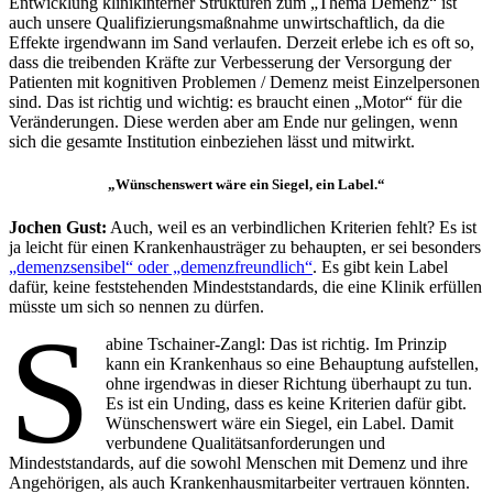
Entwicklung klinikinterner Strukturen zum „Thema Demenz“ ist
auch unsere Qualifizierungsmaßnahme unwirtschaftlich, da die
Effekte irgendwann im Sand verlaufen. Derzeit erlebe ich es oft so,
dass die treibenden Kräfte zur Verbesserung der Versorgung der
Patienten mit kognitiven Problemen / Demenz meist Einzelpersonen
sind. Das ist richtig und wichtig: es braucht einen „Motor“ für die
Veränderungen. Diese werden aber am Ende nur gelingen, wenn
sich die gesamte Institution einbeziehen lässt und mitwirkt.
„Wünschenswert wäre ein Siegel, ein Label.“
Jochen Gust:
Auch, weil es an verbindlichen Kriterien fehlt? Es ist
ja leicht für einen Krankenhausträger zu behaupten, er sei besonders
„demenzsensibel“ oder „demenzfreundlich“
. Es gibt kein Label
dafür, keine feststehenden Mindeststandards, die eine Klinik erfüllen
müsste um sich so nennen zu dürfen.
S
abine Tschainer-Zangl: Das ist richtig. Im Prinzip
kann ein Krankenhaus so eine Behauptung aufstellen,
ohne irgendwas in dieser Richtung überhaupt zu tun.
Es ist ein Unding, dass es keine Kriterien dafür gibt.
Wünschenswert wäre ein Siegel, ein Label. Damit
verbundene Qualitätsanforderungen und
Mindeststandards, auf die sowohl Menschen mit Demenz und ihre
Angehörigen, als auch Krankenhausmitarbeiter vertrauen könnten.