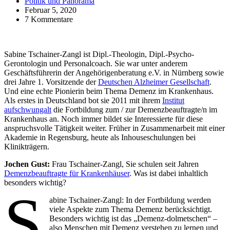
Politik und Panorama
Februar 5, 2020
7 Kommentare
Sabine Tschainer-Zangl ist Dipl.-Theologin, Dipl.-Psycho-
Gerontologin und Personalcoach. Sie war unter anderem
Geschäftsführerin der Angehörigenberatung e.V. in Nürnberg sowie
drei Jahre 1. Vorsitzende der
Deutschen Alzheimer Gesellschaft
.
Und eine echte Pionierin beim Thema Demenz im Krankenhaus.
Als erstes in Deutschland bot sie 2011 mit ihrem
Institut
aufschwungalt
die Fortbildung zum / zur Demenzbeauftragte/n im
Krankenhaus an. Noch immer bildet sie Interessierte für diese
anspruchsvolle Tätigkeit weiter. Früher in Zusammenarbeit mit einer
Akademie in Regensburg, heute als Inhouseschulungen bei
Klinikträgern.
Jochen Gust:
Frau Tschainer-Zangl, Sie schulen seit Jahren
Demenzbeauftragte für Krankenhäuser
. Was ist dabei inhaltlich
besonders wichtig?
S
abine Tschainer-Zangl: In der Fortbildung werden
viele Aspekte zum Thema Demenz berücksichtigt.
Besonders wichtig ist das „Demenz-dolmetschen“ –
also Menschen mit Demenz verstehen zu lernen und