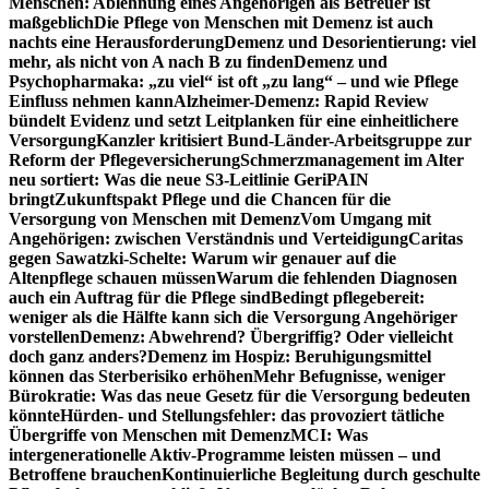
Menschen: Ablehnung eines Angehörigen als Betreuer ist
maßgeblich
Die Pflege von Menschen mit Demenz ist auch
nachts eine Herausforderung
Demenz und Desorientierung: viel
mehr, als nicht von A nach B zu finden
Demenz und
Psychopharmaka: „zu viel“ ist oft „zu lang“ – und wie Pflege
Einfluss nehmen kann
Alzheimer-Demenz: Rapid Review
bündelt Evidenz und setzt Leitplanken für eine einheitlichere
Versorgung
Kanzler kritisiert Bund-Länder-Arbeitsgruppe zur
Reform der Pflegeversicherung
Schmerzmanagement im Alter
neu sortiert: Was die neue S3-Leitlinie GeriPAIN
bringt
Zukunftspakt Pflege und die Chancen für die
Versorgung von Menschen mit Demenz
Vom Umgang mit
Angehörigen: zwischen Verständnis und Verteidigung
Caritas
gegen Sawatzki-Schelte: Warum wir genauer auf die
Altenpflege schauen müssen
Warum die fehlenden Diagnosen
auch ein Auftrag für die Pflege sind
Bedingt pflegebereit:
weniger als die Hälfte kann sich die Versorgung Angehöriger
vorstellen
Demenz: Abwehrend? Übergriffig? Oder vielleicht
doch ganz anders?
Demenz im Hospiz: Beruhigungsmittel
können das Sterberisiko erhöhen
Mehr Befugnisse, weniger
Bürokratie: Was das neue Gesetz für die Versorgung bedeuten
könnte
Hürden- und Stellungsfehler: das provoziert tätliche
Übergriffe von Menschen mit Demenz
MCI: Was
intergenerationelle Aktiv-Programme leisten müssen – und
Betroffene brauchen
Kontinuierliche Begleitung durch geschulte