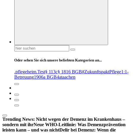
Suchen
nach:
Oder sehen Sie sich unsere beliebten Kategorien an...
.pflegeheim
.Test
§ 113c
§ 1816 BGB
#ZukunftspaktPflege
1:1-
Betreuung
1906a BGB
4at
aachen
Trending News:
Nicht wegen der Demenz im Krankenhaus –
sondern mit ihr
Neue WHO-Leitlinie: Was Demenzprävention
leisten kann – und was nicht
Delir bei Demenz: Wenn die