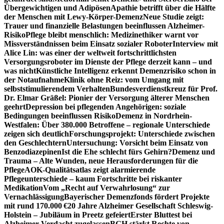
Übergewichtigen und Adipösen
Apathie betrifft über die Hälfte
der Menschen mit Lewy-Körper-Demenz
Neue Studie zeigt:
Trauer und finanzielle Belastungen beeinflussen Alzheimer-
Risiko
Pflege bleibt menschlich: Medizinethiker warnt vor
Missverständnissen beim Einsatz sozialer Roboter
Interview mit
Alice Lin: was einer der weltweit fortschrittlichsten
Versorgungsroboter im Dienste der Pflege derzeit kann – und
was nicht
Künstliche Intelligenz erkennt Demenzrisiko schon in
der Notaufnahme
Klinik ohne Reiz: vom Umgang mit
selbststimulierendem Verhalten
Bundesverdienstkreuz für Prof.
Dr. Elmar Gräßel: Pionier der Versorgung älterer Menschen
geehrt
Depression bei pflegenden Angehörigen: soziale
Bedingungen beeinflussen Risiko
Demenz in Nordrhein-
Westfalen: Über 380.000 Betroffene – regionale Unterschiede
zeigen sich deutlich
Forschungsprojekt: Unterschiede zwischen
den Geschlechtern
Untersuchung: Vorsicht beim Einsatz von
Benzodiazepinen
Ist die Ehe schlecht fürs Gehirn?
Demenz und
Trauma – Alte Wunden, neue Herausforderungen für die
Pflege
AOK-Qualitätsatlas zeigt alarmierende
Pflegeunterschiede – kaum Fortschritte bei riskanter
Medikation
Vom „Recht auf Verwahrlosung“ zur
Vernachlässigung
Bayerischer Demenzfonds fördert Projekte
mit rund 170.000 €
20 Jahre Alzheimer Gesellschaft Schleswig-
Holstein – Jubiläum in Preetz gefeiert
Erster Bluttest bei
Alzheimer-Verdacht zugelassen
BGH stärkt Rechte von