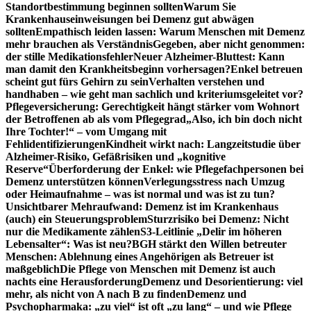
Standortbestimmung beginnen sollten
Warum Sie
Krankenhauseinweisungen bei Demenz gut abwägen
sollten
Empathisch leiden lassen: Warum Menschen mit Demenz
mehr brauchen als Verständnis
Gegeben, aber nicht genommen:
der stille Medikationsfehler
Neuer Alzheimer-Bluttest: Kann
man damit den Krankheitsbeginn vorhersagen?
Enkel betreuen
scheint gut fürs Gehirn zu sein
Verhalten verstehen und
handhaben – wie geht man sachlich und kriteriumsgeleitet vor?
Pflegeversicherung: Gerechtigkeit hängt stärker vom Wohnort
der Betroffenen ab als vom Pflegegrad
„Also, ich bin doch nicht
Ihre Tochter!“ – vom Umgang mit
Fehlidentifizierungen
Kindheit wirkt nach: Langzeitstudie über
Alzheimer-Risiko, Gefäßrisiken und „kognitive
Reserve“
Überforderung der Enkel: wie Pflegefachpersonen bei
Demenz unterstützen können
Verlegungsstress nach Umzug
oder Heimaufnahme – was ist normal und was ist zu tun?
Unsichtbarer Mehraufwand: Demenz ist im Krankenhaus
(auch) ein Steuerungsproblem
Sturzrisiko bei Demenz: Nicht
nur die Medikamente zählen
S3-Leitlinie „Delir im höheren
Lebensalter“: Was ist neu?
BGH stärkt den Willen betreuter
Menschen: Ablehnung eines Angehörigen als Betreuer ist
maßgeblich
Die Pflege von Menschen mit Demenz ist auch
nachts eine Herausforderung
Demenz und Desorientierung: viel
mehr, als nicht von A nach B zu finden
Demenz und
Psychopharmaka: „zu viel“ ist oft „zu lang“ – und wie Pflege