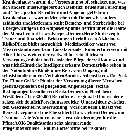
Krankenhaus: warum die Versorgung so oft scheitert und was
sich ändern muss
Ratgeberbuch Demenz: neues aus Forschung
und Therapie für Betroffene und Angehörige
Delir im
Krankenhaus – warum Menschen mit Demenz besonders
gefährdet sind
Metformin senkt Demenz- und Sterberisiko bei
Übergewichtigen und Adipösen
Apathie betrifft über die Hälfte
der Menschen mit Lewy-Körper-Demenz
Neue Studie zeigt:
Trauer und finanzielle Belastungen beeinflussen Alzheimer-
Risiko
Pflege bleibt menschlich: Medizinethiker warnt vor
Missverständnissen beim Einsatz sozialer Roboter
Interview mit
Alice Lin: was einer der weltweit fortschrittlichsten
Versorgungsroboter im Dienste der Pflege derzeit kann – und
was nicht
Künstliche Intelligenz erkennt Demenzrisiko schon in
der Notaufnahme
Klinik ohne Reiz: vom Umgang mit
selbststimulierendem Verhalten
Bundesverdienstkreuz für Prof.
Dr. Elmar Gräßel: Pionier der Versorgung älterer Menschen
geehrt
Depression bei pflegenden Angehörigen: soziale
Bedingungen beeinflussen Risiko
Demenz in Nordrhein-
Westfalen: Über 380.000 Betroffene – regionale Unterschiede
zeigen sich deutlich
Forschungsprojekt: Unterschiede zwischen
den Geschlechtern
Untersuchung: Vorsicht beim Einsatz von
Benzodiazepinen
Ist die Ehe schlecht fürs Gehirn?
Demenz und
Trauma – Alte Wunden, neue Herausforderungen für die
Pflege
AOK-Qualitätsatlas zeigt alarmierende
Pflegeunterschiede – kaum Fortschritte bei riskanter