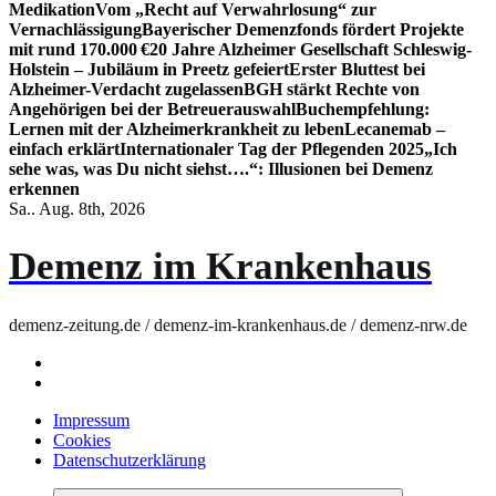
Medikation
Vom „Recht auf Verwahrlosung“ zur
Vernachlässigung
Bayerischer Demenzfonds fördert Projekte
mit rund 170.000 €
20 Jahre Alzheimer Gesellschaft Schleswig-
Holstein – Jubiläum in Preetz gefeiert
Erster Bluttest bei
Alzheimer-Verdacht zugelassen
BGH stärkt Rechte von
Angehörigen bei der Betreuerauswahl
Buchempfehlung:
Lernen mit der Alzheimerkrankheit zu leben
Lecanemab –
einfach erklärt
Internationaler Tag der Pflegenden 2025
„Ich
sehe was, was Du nicht siehst….“: Illusionen bei Demenz
erkennen
Sa.. Aug. 8th, 2026
Demenz im Krankenhaus
demenz-zeitung.de / demenz-im-krankenhaus.de / demenz-nrw.de
Impressum
Cookies
Datenschutzerklärung