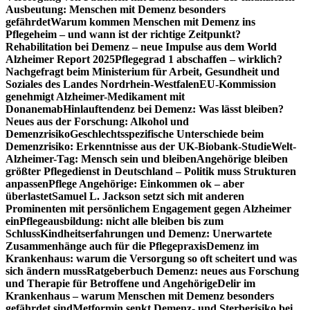
Ausbeutung: Menschen mit Demenz besonders
gefährdet
Warum kommen Menschen mit Demenz ins
Pflegeheim – und wann ist der richtige Zeitpunkt?
Rehabilitation bei Demenz – neue Impulse aus dem World
Alzheimer Report 2025
Pflegegrad 1 abschaffen – wirklich?
Nachgefragt beim Ministerium für Arbeit, Gesundheit und
Soziales des Landes Nordrhein-Westfalen
EU-Kommission
genehmigt Alzheimer-Medikament mit
Donanemab
Hinlauftendenz bei Demenz: Was lässt bleiben?
Neues aus der Forschung: Alkohol und
Demenzrisiko
Geschlechtsspezifische Unterschiede beim
Demenzrisiko: Erkenntnisse aus der UK-Biobank-Studie
Welt-
Alzheimer-Tag: Mensch sein und bleiben
Angehörige bleiben
größter Pflegedienst in Deutschland – Politik muss Strukturen
anpassen
Pflege Angehörige: Einkommen ok – aber
überlastet
Samuel L. Jackson setzt sich mit anderen
Prominenten mit persönlichem Engagement gegen Alzheimer
ein
Pflegeausbildung: nicht alle bleiben bis zum
Schluss
Kindheitserfahrungen und Demenz: Unerwartete
Zusammenhänge auch für die Pflegepraxis
Demenz im
Krankenhaus: warum die Versorgung so oft scheitert und was
sich ändern muss
Ratgeberbuch Demenz: neues aus Forschung
und Therapie für Betroffene und Angehörige
Delir im
Krankenhaus – warum Menschen mit Demenz besonders
gefährdet sind
Metformin senkt Demenz- und Sterberisiko bei