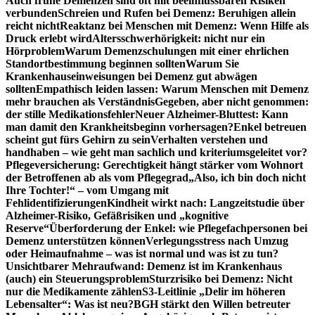
Auch frühe Demenzen sind oft mit beeinflussbaren Risiken
verbunden
Schreien und Rufen bei Demenz: Beruhigen allein
reicht nicht
Reaktanz bei Menschen mit Demenz: Wenn Hilfe als
Druck erlebt wird
Altersschwerhörigkeit: nicht nur ein
Hörproblem
Warum Demenzschulungen mit einer ehrlichen
Standortbestimmung beginnen sollten
Warum Sie
Krankenhauseinweisungen bei Demenz gut abwägen
sollten
Empathisch leiden lassen: Warum Menschen mit Demenz
mehr brauchen als Verständnis
Gegeben, aber nicht genommen:
der stille Medikationsfehler
Neuer Alzheimer-Bluttest: Kann
man damit den Krankheitsbeginn vorhersagen?
Enkel betreuen
scheint gut fürs Gehirn zu sein
Verhalten verstehen und
handhaben – wie geht man sachlich und kriteriumsgeleitet vor?
Pflegeversicherung: Gerechtigkeit hängt stärker vom Wohnort
der Betroffenen ab als vom Pflegegrad
„Also, ich bin doch nicht
Ihre Tochter!“ – vom Umgang mit
Fehlidentifizierungen
Kindheit wirkt nach: Langzeitstudie über
Alzheimer-Risiko, Gefäßrisiken und „kognitive
Reserve“
Überforderung der Enkel: wie Pflegefachpersonen bei
Demenz unterstützen können
Verlegungsstress nach Umzug
oder Heimaufnahme – was ist normal und was ist zu tun?
Unsichtbarer Mehraufwand: Demenz ist im Krankenhaus
(auch) ein Steuerungsproblem
Sturzrisiko bei Demenz: Nicht
nur die Medikamente zählen
S3-Leitlinie „Delir im höheren
Lebensalter“: Was ist neu?
BGH stärkt den Willen betreuter