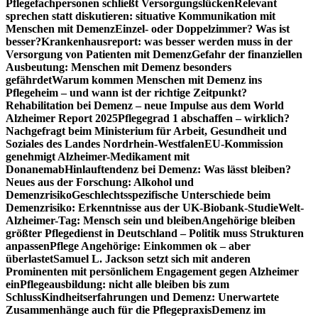
Pflegefachpersonen schließt Versorgungslücken
Relevant
sprechen statt diskutieren: situative Kommunikation mit
Menschen mit Demenz
Einzel- oder Doppelzimmer? Was ist
besser?
Krankenhausreport: was besser werden muss in der
Versorgung von Patienten mit Demenz
Gefahr der finanziellen
Ausbeutung: Menschen mit Demenz besonders
gefährdet
Warum kommen Menschen mit Demenz ins
Pflegeheim – und wann ist der richtige Zeitpunkt?
Rehabilitation bei Demenz – neue Impulse aus dem World
Alzheimer Report 2025
Pflegegrad 1 abschaffen – wirklich?
Nachgefragt beim Ministerium für Arbeit, Gesundheit und
Soziales des Landes Nordrhein-Westfalen
EU-Kommission
genehmigt Alzheimer-Medikament mit
Donanemab
Hinlauftendenz bei Demenz: Was lässt bleiben?
Neues aus der Forschung: Alkohol und
Demenzrisiko
Geschlechtsspezifische Unterschiede beim
Demenzrisiko: Erkenntnisse aus der UK-Biobank-Studie
Welt-
Alzheimer-Tag: Mensch sein und bleiben
Angehörige bleiben
größter Pflegedienst in Deutschland – Politik muss Strukturen
anpassen
Pflege Angehörige: Einkommen ok – aber
überlastet
Samuel L. Jackson setzt sich mit anderen
Prominenten mit persönlichem Engagement gegen Alzheimer
ein
Pflegeausbildung: nicht alle bleiben bis zum
Schluss
Kindheitserfahrungen und Demenz: Unerwartete
Zusammenhänge auch für die Pflegepraxis
Demenz im