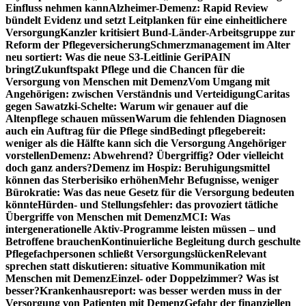
Einfluss nehmen kann
Alzheimer-Demenz: Rapid Review
bündelt Evidenz und setzt Leitplanken für eine einheitlichere
Versorgung
Kanzler kritisiert Bund-Länder-Arbeitsgruppe zur
Reform der Pflegeversicherung
Schmerzmanagement im Alter
neu sortiert: Was die neue S3-Leitlinie GeriPAIN
bringt
Zukunftspakt Pflege und die Chancen für die
Versorgung von Menschen mit Demenz
Vom Umgang mit
Angehörigen: zwischen Verständnis und Verteidigung
Caritas
gegen Sawatzki-Schelte: Warum wir genauer auf die
Altenpflege schauen müssen
Warum die fehlenden Diagnosen
auch ein Auftrag für die Pflege sind
Bedingt pflegebereit:
weniger als die Hälfte kann sich die Versorgung Angehöriger
vorstellen
Demenz: Abwehrend? Übergriffig? Oder vielleicht
doch ganz anders?
Demenz im Hospiz: Beruhigungsmittel
können das Sterberisiko erhöhen
Mehr Befugnisse, weniger
Bürokratie: Was das neue Gesetz für die Versorgung bedeuten
könnte
Hürden- und Stellungsfehler: das provoziert tätliche
Übergriffe von Menschen mit Demenz
MCI: Was
intergenerationelle Aktiv-Programme leisten müssen – und
Betroffene brauchen
Kontinuierliche Begleitung durch geschulte
Pflegefachpersonen schließt Versorgungslücken
Relevant
sprechen statt diskutieren: situative Kommunikation mit
Menschen mit Demenz
Einzel- oder Doppelzimmer? Was ist
besser?
Krankenhausreport: was besser werden muss in der
Versorgung von Patienten mit Demenz
Gefahr der finanziellen