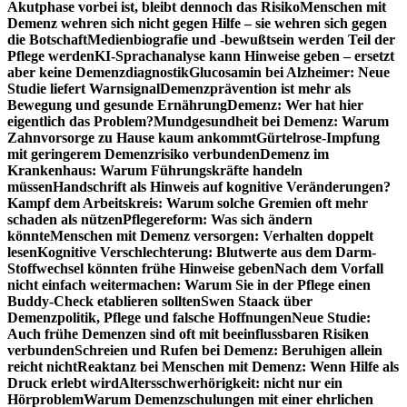
Akutphase vorbei ist, bleibt dennoch das Risiko
Menschen mit
Demenz wehren sich nicht gegen Hilfe – sie wehren sich gegen
die Botschaft
Medienbiografie und -bewußtsein werden Teil der
Pflege werden
KI-Sprachanalyse kann Hinweise geben – ersetzt
aber keine Demenzdiagnostik
Glucosamin bei Alzheimer: Neue
Studie liefert Warnsignal
Demenzprävention ist mehr als
Bewegung und gesunde Ernährung
Demenz: Wer hat hier
eigentlich das Problem?
Mundgesundheit bei Demenz: Warum
Zahnvorsorge zu Hause kaum ankommt
Gürtelrose-Impfung
mit geringerem Demenzrisiko verbunden
Demenz im
Krankenhaus: Warum Führungskräfte handeln
müssen
Handschrift als Hinweis auf kognitive Veränderungen?
Kampf dem Arbeitskreis: Warum solche Gremien oft mehr
schaden als nützen
Pflegereform: Was sich ändern
könnte
Menschen mit Demenz versorgen: Verhalten doppelt
lesen
Kognitive Verschlechterung: Blutwerte aus dem Darm-
Stoffwechsel könnten frühe Hinweise geben
Nach dem Vorfall
nicht einfach weitermachen: Warum Sie in der Pflege einen
Buddy-Check etablieren sollten
Swen Staack über
Demenzpolitik, Pflege und falsche Hoffnungen
Neue Studie:
Auch frühe Demenzen sind oft mit beeinflussbaren Risiken
verbunden
Schreien und Rufen bei Demenz: Beruhigen allein
reicht nicht
Reaktanz bei Menschen mit Demenz: Wenn Hilfe als
Druck erlebt wird
Altersschwerhörigkeit: nicht nur ein
Hörproblem
Warum Demenzschulungen mit einer ehrlichen