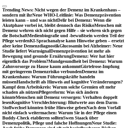
Zum
Inhalt
Trending News:
Nicht wegen der Demenz im Krankenhaus –
springen
sondern mit ihr
Neue WHO-Leitlinie: Was Demenzprävention
leisten kann – und was nicht
Delir bei Demenz: Wenn die
Akutphase vorbei ist, bleibt dennoch das Risiko
Menschen mit
Demenz wehren sich nicht gegen Hilfe – sie wehren sich gegen
die Botschaft
Medienbiografie und -bewußtsein werden Teil der
Pflege werden
KI-Sprachanalyse kann Hinweise geben – ersetzt
aber keine Demenzdiagnostik
Glucosamin bei Alzheimer: Neue
Studie liefert Warnsignal
Demenzprävention ist mehr als
Bewegung und gesunde Ernährung
Demenz: Wer hat hier
eigentlich das Problem?
Mundgesundheit bei Demenz: Warum
Zahnvorsorge zu Hause kaum ankommt
Gürtelrose-Impfung
mit geringerem Demenzrisiko verbunden
Demenz im
Krankenhaus: Warum Führungskräfte handeln
müssen
Handschrift als Hinweis auf kognitive Veränderungen?
Kampf dem Arbeitskreis: Warum solche Gremien oft mehr
schaden als nützen
Pflegereform: Was sich ändern
könnte
Menschen mit Demenz versorgen: Verhalten doppelt
lesen
Kognitive Verschlechterung: Blutwerte aus dem Darm-
Stoffwechsel könnten frühe Hinweise geben
Nach dem Vorfall
nicht einfach weitermachen: Warum Sie in der Pflege einen
Buddy-Check etablieren sollten
Swen Staack über
Demenzpolitik, Pflege und falsche Hoffnungen
Neue Studie: