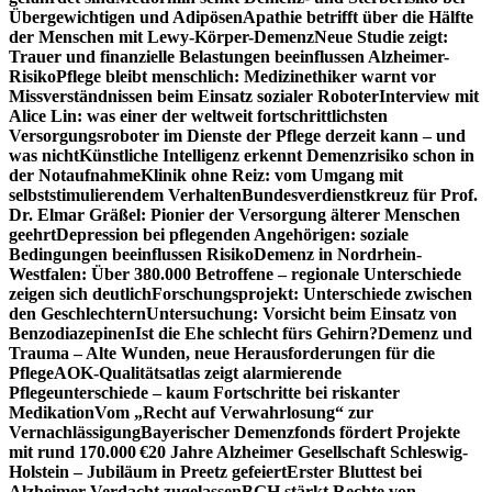
Übergewichtigen und Adipösen
Apathie betrifft über die Hälfte
der Menschen mit Lewy-Körper-Demenz
Neue Studie zeigt:
Trauer und finanzielle Belastungen beeinflussen Alzheimer-
Risiko
Pflege bleibt menschlich: Medizinethiker warnt vor
Missverständnissen beim Einsatz sozialer Roboter
Interview mit
Alice Lin: was einer der weltweit fortschrittlichsten
Versorgungsroboter im Dienste der Pflege derzeit kann – und
was nicht
Künstliche Intelligenz erkennt Demenzrisiko schon in
der Notaufnahme
Klinik ohne Reiz: vom Umgang mit
selbststimulierendem Verhalten
Bundesverdienstkreuz für Prof.
Dr. Elmar Gräßel: Pionier der Versorgung älterer Menschen
geehrt
Depression bei pflegenden Angehörigen: soziale
Bedingungen beeinflussen Risiko
Demenz in Nordrhein-
Westfalen: Über 380.000 Betroffene – regionale Unterschiede
zeigen sich deutlich
Forschungsprojekt: Unterschiede zwischen
den Geschlechtern
Untersuchung: Vorsicht beim Einsatz von
Benzodiazepinen
Ist die Ehe schlecht fürs Gehirn?
Demenz und
Trauma – Alte Wunden, neue Herausforderungen für die
Pflege
AOK-Qualitätsatlas zeigt alarmierende
Pflegeunterschiede – kaum Fortschritte bei riskanter
Medikation
Vom „Recht auf Verwahrlosung“ zur
Vernachlässigung
Bayerischer Demenzfonds fördert Projekte
mit rund 170.000 €
20 Jahre Alzheimer Gesellschaft Schleswig-
Holstein – Jubiläum in Preetz gefeiert
Erster Bluttest bei
Alzheimer-Verdacht zugelassen
BGH stärkt Rechte von