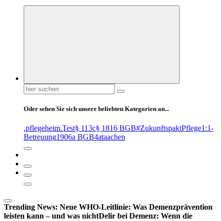
Suchen
nach:
Oder sehen Sie sich unsere beliebten Kategorien an...
.pflegeheim
.Test
§ 113c
§ 1816 BGB
#ZukunftspaktPflege
1:1-
Betreuung
1906a BGB
4at
aachen
Trending News:
Neue WHO-Leitlinie: Was Demenzprävention
leisten kann – und was nicht
Delir bei Demenz: Wenn die