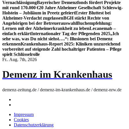
Vernachlässigung
Bayerischer Demenzfonds fördert Projekte
mit rund 170.000 €
20 Jahre Alzheimer Gesellschaft Schleswig-
Holstein – Jubiläum in Preetz gefeiert
Erster Bluttest bei
Alzheimer-Verdacht zugelassen
BGH stärkt Rechte von
Angehörigen bei der Betreuerauswahl
Buchempfehlung:
Lernen mit der Alzheimerkrankheit zu leben
Lecanemab –
einfach erklärt
Internationaler Tag der Pflegenden 2025
„Ich
sehe was, was Du nicht siehst….“: Illusionen bei Demenz
erkennen
Krankenhaus-Report 2025: Kliniken unzureichend
vorbereitet auf steigende Zahl hochaltriger Patienten – Pflege
spielt Schlüsselrolle
Fr.. Aug. 7th, 2026
Demenz im Krankenhaus
demenz-zeitung.de / demenz-im-krankenhaus.de / demenz-nrw.de
Impressum
Cookies
Datenschutzerklärung