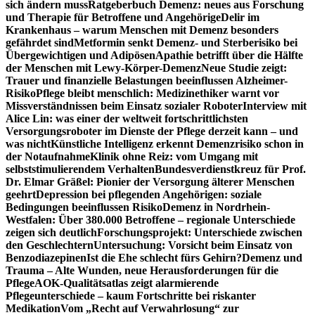
sich ändern muss
Ratgeberbuch Demenz: neues aus Forschung
und Therapie für Betroffene und Angehörige
Delir im
Krankenhaus – warum Menschen mit Demenz besonders
gefährdet sind
Metformin senkt Demenz- und Sterberisiko bei
Übergewichtigen und Adipösen
Apathie betrifft über die Hälfte
der Menschen mit Lewy-Körper-Demenz
Neue Studie zeigt:
Trauer und finanzielle Belastungen beeinflussen Alzheimer-
Risiko
Pflege bleibt menschlich: Medizinethiker warnt vor
Missverständnissen beim Einsatz sozialer Roboter
Interview mit
Alice Lin: was einer der weltweit fortschrittlichsten
Versorgungsroboter im Dienste der Pflege derzeit kann – und
was nicht
Künstliche Intelligenz erkennt Demenzrisiko schon in
der Notaufnahme
Klinik ohne Reiz: vom Umgang mit
selbststimulierendem Verhalten
Bundesverdienstkreuz für Prof.
Dr. Elmar Gräßel: Pionier der Versorgung älterer Menschen
geehrt
Depression bei pflegenden Angehörigen: soziale
Bedingungen beeinflussen Risiko
Demenz in Nordrhein-
Westfalen: Über 380.000 Betroffene – regionale Unterschiede
zeigen sich deutlich
Forschungsprojekt: Unterschiede zwischen
den Geschlechtern
Untersuchung: Vorsicht beim Einsatz von
Benzodiazepinen
Ist die Ehe schlecht fürs Gehirn?
Demenz und
Trauma – Alte Wunden, neue Herausforderungen für die
Pflege
AOK-Qualitätsatlas zeigt alarmierende
Pflegeunterschiede – kaum Fortschritte bei riskanter
Medikation
Vom „Recht auf Verwahrlosung“ zur