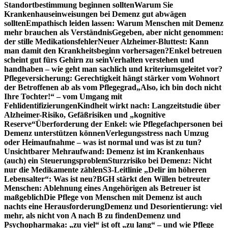
Standortbestimmung beginnen sollten
Warum Sie
Krankenhauseinweisungen bei Demenz gut abwägen
sollten
Empathisch leiden lassen: Warum Menschen mit Demenz
mehr brauchen als Verständnis
Gegeben, aber nicht genommen:
der stille Medikationsfehler
Neuer Alzheimer-Bluttest: Kann
man damit den Krankheitsbeginn vorhersagen?
Enkel betreuen
scheint gut fürs Gehirn zu sein
Verhalten verstehen und
handhaben – wie geht man sachlich und kriteriumsgeleitet vor?
Pflegeversicherung: Gerechtigkeit hängt stärker vom Wohnort
der Betroffenen ab als vom Pflegegrad
„Also, ich bin doch nicht
Ihre Tochter!“ – vom Umgang mit
Fehlidentifizierungen
Kindheit wirkt nach: Langzeitstudie über
Alzheimer-Risiko, Gefäßrisiken und „kognitive
Reserve“
Überforderung der Enkel: wie Pflegefachpersonen bei
Demenz unterstützen können
Verlegungsstress nach Umzug
oder Heimaufnahme – was ist normal und was ist zu tun?
Unsichtbarer Mehraufwand: Demenz ist im Krankenhaus
(auch) ein Steuerungsproblem
Sturzrisiko bei Demenz: Nicht
nur die Medikamente zählen
S3-Leitlinie „Delir im höheren
Lebensalter“: Was ist neu?
BGH stärkt den Willen betreuter
Menschen: Ablehnung eines Angehörigen als Betreuer ist
maßgeblich
Die Pflege von Menschen mit Demenz ist auch
nachts eine Herausforderung
Demenz und Desorientierung: viel
mehr, als nicht von A nach B zu finden
Demenz und
Psychopharmaka: „zu viel“ ist oft „zu lang“ – und wie Pflege