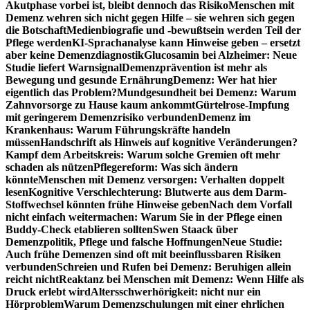
Akutphase vorbei ist, bleibt dennoch das Risiko
Menschen mit
Demenz wehren sich nicht gegen Hilfe – sie wehren sich gegen
die Botschaft
Medienbiografie und -bewußtsein werden Teil der
Pflege werden
KI-Sprachanalyse kann Hinweise geben – ersetzt
aber keine Demenzdiagnostik
Glucosamin bei Alzheimer: Neue
Studie liefert Warnsignal
Demenzprävention ist mehr als
Bewegung und gesunde Ernährung
Demenz: Wer hat hier
eigentlich das Problem?
Mundgesundheit bei Demenz: Warum
Zahnvorsorge zu Hause kaum ankommt
Gürtelrose-Impfung
mit geringerem Demenzrisiko verbunden
Demenz im
Krankenhaus: Warum Führungskräfte handeln
müssen
Handschrift als Hinweis auf kognitive Veränderungen?
Kampf dem Arbeitskreis: Warum solche Gremien oft mehr
schaden als nützen
Pflegereform: Was sich ändern
könnte
Menschen mit Demenz versorgen: Verhalten doppelt
lesen
Kognitive Verschlechterung: Blutwerte aus dem Darm-
Stoffwechsel könnten frühe Hinweise geben
Nach dem Vorfall
nicht einfach weitermachen: Warum Sie in der Pflege einen
Buddy-Check etablieren sollten
Swen Staack über
Demenzpolitik, Pflege und falsche Hoffnungen
Neue Studie:
Auch frühe Demenzen sind oft mit beeinflussbaren Risiken
verbunden
Schreien und Rufen bei Demenz: Beruhigen allein
reicht nicht
Reaktanz bei Menschen mit Demenz: Wenn Hilfe als
Druck erlebt wird
Altersschwerhörigkeit: nicht nur ein
Hörproblem
Warum Demenzschulungen mit einer ehrlichen