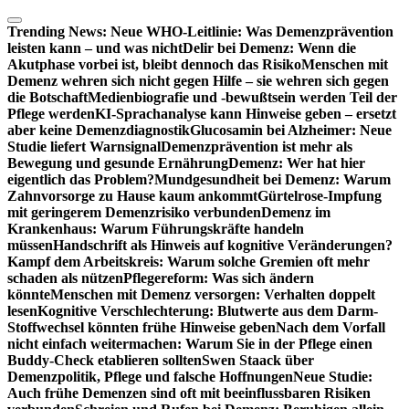
Zum
Inhalt
Trending News:
Neue WHO-Leitlinie: Was Demenzprävention
springen
leisten kann – und was nicht
Delir bei Demenz: Wenn die
Akutphase vorbei ist, bleibt dennoch das Risiko
Menschen mit
Demenz wehren sich nicht gegen Hilfe – sie wehren sich gegen
die Botschaft
Medienbiografie und -bewußtsein werden Teil der
Pflege werden
KI-Sprachanalyse kann Hinweise geben – ersetzt
aber keine Demenzdiagnostik
Glucosamin bei Alzheimer: Neue
Studie liefert Warnsignal
Demenzprävention ist mehr als
Bewegung und gesunde Ernährung
Demenz: Wer hat hier
eigentlich das Problem?
Mundgesundheit bei Demenz: Warum
Zahnvorsorge zu Hause kaum ankommt
Gürtelrose-Impfung
mit geringerem Demenzrisiko verbunden
Demenz im
Krankenhaus: Warum Führungskräfte handeln
müssen
Handschrift als Hinweis auf kognitive Veränderungen?
Kampf dem Arbeitskreis: Warum solche Gremien oft mehr
schaden als nützen
Pflegereform: Was sich ändern
könnte
Menschen mit Demenz versorgen: Verhalten doppelt
lesen
Kognitive Verschlechterung: Blutwerte aus dem Darm-
Stoffwechsel könnten frühe Hinweise geben
Nach dem Vorfall
nicht einfach weitermachen: Warum Sie in der Pflege einen
Buddy-Check etablieren sollten
Swen Staack über
Demenzpolitik, Pflege und falsche Hoffnungen
Neue Studie:
Auch frühe Demenzen sind oft mit beeinflussbaren Risiken