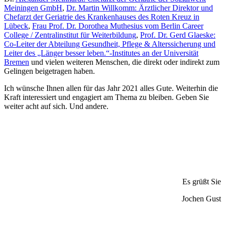
Meiningen GmbH
,
Dr. Martin Willkomm: Ärztlicher Direktor und
Chefarzt der Geriatrie des Krankenhauses des Roten Kreuz in
Lübeck
,
Frau Prof. Dr. Dorothea Muthesius vom Berlin Career
College / Zentralinstitut für Weiterbildung
,
Prof. Dr. Gerd Glaeske:
Co-Leiter der Abteilung Gesundheit, Pflege & Alterssicherung und
Leiter des „Länger besser leben.“-Institutes an der Universität
Bremen
und vielen weiteren Menschen, die direkt oder indirekt zum
Gelingen beigetragen haben.
Ich wünsche Ihnen allen für das Jahr 2021 alles Gute. Weiterhin die
Kraft interessiert und engagiert am Thema zu bleiben. Geben Sie
weiter acht auf sich. Und andere.
Es grüßt Sie
Jochen Gust