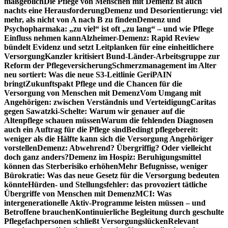
maßgeblich
Die Pflege von Menschen mit Demenz ist auch
nachts eine Herausforderung
Demenz und Desorientierung: viel
mehr, als nicht von A nach B zu finden
Demenz und
Psychopharmaka: „zu viel“ ist oft „zu lang“ – und wie Pflege
Einfluss nehmen kann
Alzheimer-Demenz: Rapid Review
bündelt Evidenz und setzt Leitplanken für eine einheitlichere
Versorgung
Kanzler kritisiert Bund-Länder-Arbeitsgruppe zur
Reform der Pflegeversicherung
Schmerzmanagement im Alter
neu sortiert: Was die neue S3-Leitlinie GeriPAIN
bringt
Zukunftspakt Pflege und die Chancen für die
Versorgung von Menschen mit Demenz
Vom Umgang mit
Angehörigen: zwischen Verständnis und Verteidigung
Caritas
gegen Sawatzki-Schelte: Warum wir genauer auf die
Altenpflege schauen müssen
Warum die fehlenden Diagnosen
auch ein Auftrag für die Pflege sind
Bedingt pflegebereit:
weniger als die Hälfte kann sich die Versorgung Angehöriger
vorstellen
Demenz: Abwehrend? Übergriffig? Oder vielleicht
doch ganz anders?
Demenz im Hospiz: Beruhigungsmittel
können das Sterberisiko erhöhen
Mehr Befugnisse, weniger
Bürokratie: Was das neue Gesetz für die Versorgung bedeuten
könnte
Hürden- und Stellungsfehler: das provoziert tätliche
Übergriffe von Menschen mit Demenz
MCI: Was
intergenerationelle Aktiv-Programme leisten müssen – und
Betroffene brauchen
Kontinuierliche Begleitung durch geschulte
Pflegefachpersonen schließt Versorgungslücken
Relevant