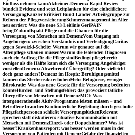
Einfluss nehmen kann
Alzheimer-Demenz: Rapid Review
bündelt Evidenz und setzt Leitplanken für eine einheitlichere
Versorgung
Kanzler kritisiert Bund-Länder-Arbeitsgruppe zur
Reform der Pflegeversicherung
Schmerzmanagement im Alter
neu sortiert: Was die neue S3-Leitlinie GeriPAIN
bringt
Zukunftspakt Pflege und die Chancen für die
Versorgung von Menschen mit Demenz
Vom Umgang mit
Angehörigen: zwischen Verständnis und Verteidigung
Caritas
gegen Sawatzki-Schelte: Warum wir genauer auf die
Altenpflege schauen müssen
Warum die fehlenden Diagnosen
auch ein Auftrag für die Pflege sind
Bedingt pflegebereit:
weniger als die Hälfte kann sich die Versorgung Angehöriger
vorstellen
Demenz: Abwehrend? Übergriffig? Oder vielleicht
doch ganz anders?
Demenz im Hospiz: Beruhigungsmittel
können das Sterberisiko erhöhen
Mehr Befugnisse, weniger
Bürokratie: Was das neue Gesetz für die Versorgung bedeuten
könnte
Hürden- und Stellungsfehler: das provoziert tätliche
Übergriffe von Menschen mit Demenz
MCI: Was
intergenerationelle Aktiv-Programme leisten müssen – und
Betroffene brauchen
Kontinuierliche Begleitung durch geschulte
Pflegefachpersonen schließt Versorgungslücken
Relevant
sprechen statt diskutieren: situative Kommunikation mit
Menschen mit Demenz
Einzel- oder Doppelzimmer? Was ist
besser?
Krankenhausreport: was besser werden muss in der
Versorgung von Patienten mit Demenz
Gefahr der finanziellen