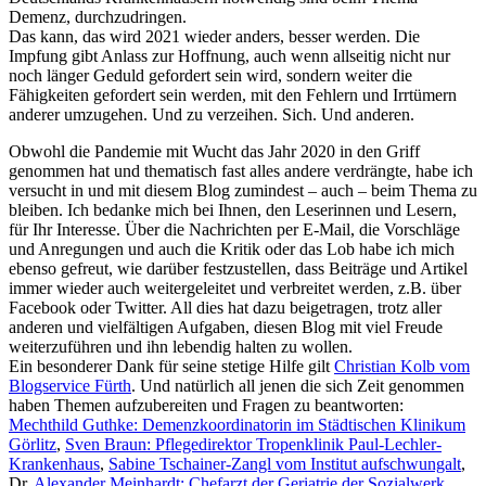
Demenz, durchzudringen.
Das kann, das wird 2021 wieder anders, besser werden. Die
Impfung gibt Anlass zur Hoffnung, auch wenn allseitig nicht nur
noch länger Geduld gefordert sein wird, sondern weiter die
Fähigkeiten gefordert sein werden, mit den Fehlern und Irrtümern
anderer umzugehen. Und zu verzeihen. Sich. Und anderen.
Obwohl die Pandemie mit Wucht das Jahr 2020 in den Griff
genommen hat und thematisch fast alles andere verdrängte, habe ich
versucht in und mit diesem Blog zumindest – auch – beim Thema zu
bleiben. Ich bedanke mich bei Ihnen, den Leserinnen und Lesern,
für Ihr Interesse. Über die Nachrichten per E-Mail, die Vorschläge
und Anregungen und auch die Kritik oder das Lob habe ich mich
ebenso gefreut, wie darüber festzustellen, dass Beiträge und Artikel
immer wieder auch weitergeleitet und verbreitet werden, z.B. über
Facebook oder Twitter. All dies hat dazu beigetragen, trotz aller
anderen und vielfältigen Aufgaben, diesen Blog mit viel Freude
weiterzuführen und ihn lebendig halten zu wollen.
Ein besonderer Dank für seine stetige Hilfe gilt
Christian Kolb vom
Blogservice Fürth
. Und natürlich all jenen die sich Zeit genommen
haben Themen aufzubereiten und Fragen zu beantworten:
Mechthild Guthke: Demenzkoordinatorin im Städtischen Klinikum
Görlitz
,
Sven Braun: Pflegedirektor Tropenklinik Paul-Lechler-
Krankenhaus
,
Sabine Tschainer-Zangl vom Institut aufschwungalt
,
Dr.
Alexander Meinhardt: Chefarzt der Geriatrie der Sozialwerk