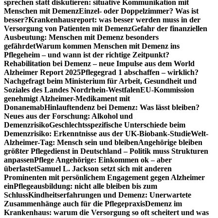
sprechen statt diskutieren: situative Kommunikation mit
Menschen mit Demenz
Einzel- oder Doppelzimmer? Was ist
besser?
Krankenhausreport: was besser werden muss in der
Versorgung von Patienten mit Demenz
Gefahr der finanziellen
Ausbeutung: Menschen mit Demenz besonders
gefährdet
Warum kommen Menschen mit Demenz ins
Pflegeheim – und wann ist der richtige Zeitpunkt?
Rehabilitation bei Demenz – neue Impulse aus dem World
Alzheimer Report 2025
Pflegegrad 1 abschaffen – wirklich?
Nachgefragt beim Ministerium für Arbeit, Gesundheit und
Soziales des Landes Nordrhein-Westfalen
EU-Kommission
genehmigt Alzheimer-Medikament mit
Donanemab
Hinlauftendenz bei Demenz: Was lässt bleiben?
Neues aus der Forschung: Alkohol und
Demenzrisiko
Geschlechtsspezifische Unterschiede beim
Demenzrisiko: Erkenntnisse aus der UK-Biobank-Studie
Welt-
Alzheimer-Tag: Mensch sein und bleiben
Angehörige bleiben
größter Pflegedienst in Deutschland – Politik muss Strukturen
anpassen
Pflege Angehörige: Einkommen ok – aber
überlastet
Samuel L. Jackson setzt sich mit anderen
Prominenten mit persönlichem Engagement gegen Alzheimer
ein
Pflegeausbildung: nicht alle bleiben bis zum
Schluss
Kindheitserfahrungen und Demenz: Unerwartete
Zusammenhänge auch für die Pflegepraxis
Demenz im
Krankenhaus: warum die Versorgung so oft scheitert und was