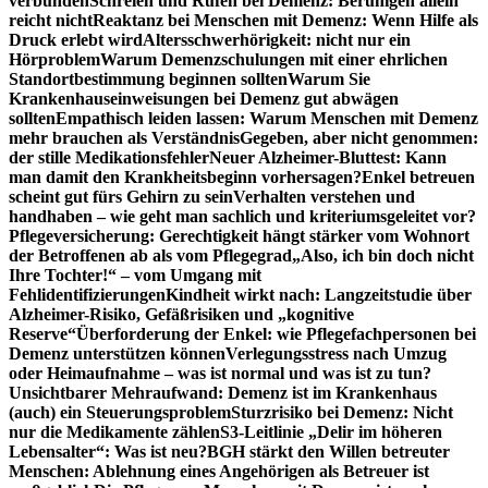
verbunden
Schreien und Rufen bei Demenz: Beruhigen allein
reicht nicht
Reaktanz bei Menschen mit Demenz: Wenn Hilfe als
Druck erlebt wird
Altersschwerhörigkeit: nicht nur ein
Hörproblem
Warum Demenzschulungen mit einer ehrlichen
Standortbestimmung beginnen sollten
Warum Sie
Krankenhauseinweisungen bei Demenz gut abwägen
sollten
Empathisch leiden lassen: Warum Menschen mit Demenz
mehr brauchen als Verständnis
Gegeben, aber nicht genommen:
der stille Medikationsfehler
Neuer Alzheimer-Bluttest: Kann
man damit den Krankheitsbeginn vorhersagen?
Enkel betreuen
scheint gut fürs Gehirn zu sein
Verhalten verstehen und
handhaben – wie geht man sachlich und kriteriumsgeleitet vor?
Pflegeversicherung: Gerechtigkeit hängt stärker vom Wohnort
der Betroffenen ab als vom Pflegegrad
„Also, ich bin doch nicht
Ihre Tochter!“ – vom Umgang mit
Fehlidentifizierungen
Kindheit wirkt nach: Langzeitstudie über
Alzheimer-Risiko, Gefäßrisiken und „kognitive
Reserve“
Überforderung der Enkel: wie Pflegefachpersonen bei
Demenz unterstützen können
Verlegungsstress nach Umzug
oder Heimaufnahme – was ist normal und was ist zu tun?
Unsichtbarer Mehraufwand: Demenz ist im Krankenhaus
(auch) ein Steuerungsproblem
Sturzrisiko bei Demenz: Nicht
nur die Medikamente zählen
S3-Leitlinie „Delir im höheren
Lebensalter“: Was ist neu?
BGH stärkt den Willen betreuter
Menschen: Ablehnung eines Angehörigen als Betreuer ist