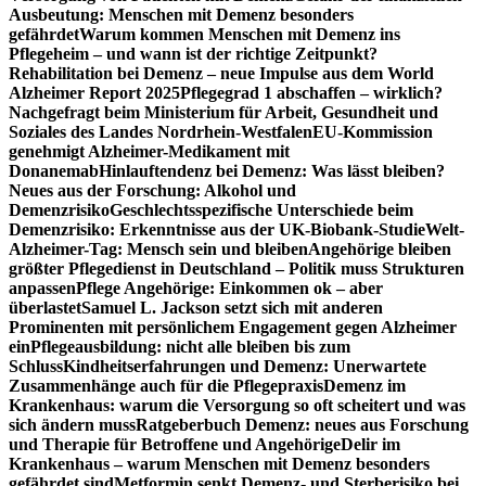
Ausbeutung: Menschen mit Demenz besonders
gefährdet
Warum kommen Menschen mit Demenz ins
Pflegeheim – und wann ist der richtige Zeitpunkt?
Rehabilitation bei Demenz – neue Impulse aus dem World
Alzheimer Report 2025
Pflegegrad 1 abschaffen – wirklich?
Nachgefragt beim Ministerium für Arbeit, Gesundheit und
Soziales des Landes Nordrhein-Westfalen
EU-Kommission
genehmigt Alzheimer-Medikament mit
Donanemab
Hinlauftendenz bei Demenz: Was lässt bleiben?
Neues aus der Forschung: Alkohol und
Demenzrisiko
Geschlechtsspezifische Unterschiede beim
Demenzrisiko: Erkenntnisse aus der UK-Biobank-Studie
Welt-
Alzheimer-Tag: Mensch sein und bleiben
Angehörige bleiben
größter Pflegedienst in Deutschland – Politik muss Strukturen
anpassen
Pflege Angehörige: Einkommen ok – aber
überlastet
Samuel L. Jackson setzt sich mit anderen
Prominenten mit persönlichem Engagement gegen Alzheimer
ein
Pflegeausbildung: nicht alle bleiben bis zum
Schluss
Kindheitserfahrungen und Demenz: Unerwartete
Zusammenhänge auch für die Pflegepraxis
Demenz im
Krankenhaus: warum die Versorgung so oft scheitert und was
sich ändern muss
Ratgeberbuch Demenz: neues aus Forschung
und Therapie für Betroffene und Angehörige
Delir im
Krankenhaus – warum Menschen mit Demenz besonders
gefährdet sind
Metformin senkt Demenz- und Sterberisiko bei