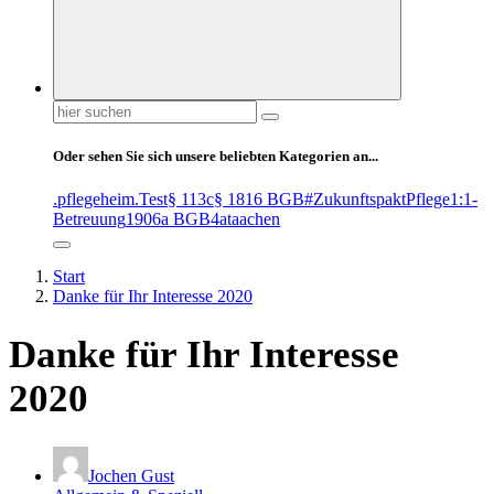
Suchen
nach:
Oder sehen Sie sich unsere beliebten Kategorien an...
.pflegeheim
.Test
§ 113c
§ 1816 BGB
#ZukunftspaktPflege
1:1-
Betreuung
1906a BGB
4at
aachen
Start
Danke für Ihr Interesse 2020
Danke für Ihr Interesse
2020
Jochen Gust