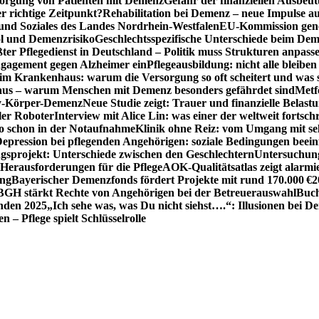
sorgung von Patienten mit Demenz
Gefahr der finanziellen Ausbe
 richtige Zeitpunkt?
Rehabilitation bei Demenz – neue Impulse 
 und Soziales des Landes Nordrhein-Westfalen
EU-Kommission gen
ol und Demenzrisiko
Geschlechtsspezifische Unterschiede beim De
ter Pflegedienst in Deutschland – Politik muss Strukturen anpass
ngagement gegen Alzheimer ein
Pflegeausbildung: nicht alle bleiben
m Krankenhaus: warum die Versorgung so oft scheitert und was 
aus – warum Menschen mit Demenz besonders gefährdet sind
Metf
ewy-Körper-Demenz
Neue Studie zeigt: Trauer und finanzielle Belast
ler Roboter
Interview mit Alice Lin: was einer der weltweit fortsch
ko schon in der Notaufnahme
Klinik ohne Reiz: vom Umgang mit se
epression bei pflegenden Angehörigen: soziale Bedingungen beein
gsprojekt: Unterschiede zwischen den Geschlechtern
Untersuchung
erausforderungen für die Pflege
AOK-Qualitätsatlas zeigt alarmi
ung
Bayerischer Demenzfonds fördert Projekte mit rund 170.000 €
2
BGH stärkt Rechte von Angehörigen bei der Betreuerauswahl
Buch
enden 2025
„Ich sehe was, was Du nicht siehst….“: Illusionen bei 
 – Pflege spielt Schlüsselrolle