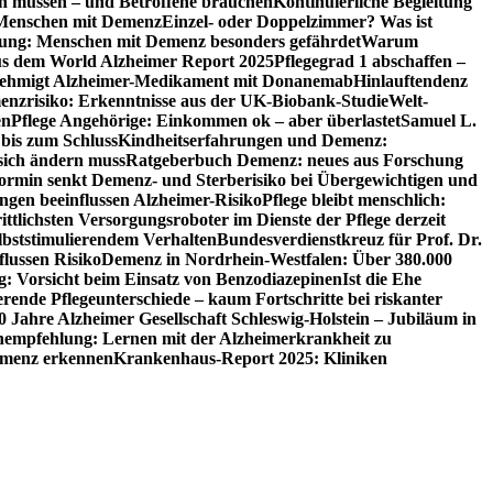
en müssen – und Betroffene brauchen
Kontinuierliche Begleitung
t Menschen mit Demenz
Einzel- oder Doppelzimmer? Was ist
utung: Menschen mit Demenz besonders gefährdet
Warum
aus dem World Alzheimer Report 2025
Pflegegrad 1 abschaffen –
ehmigt Alzheimer-Medikament mit Donanemab
Hinlauftendenz
menzrisiko: Erkenntnisse aus der UK-Biobank-Studie
Welt-
en
Pflege Angehörige: Einkommen ok – aber überlastet
Samuel L.
 bis zum Schluss
Kindheitserfahrungen und Demenz:
sich ändern muss
Ratgeberbuch Demenz: neues aus Forschung
ormin senkt Demenz- und Sterberisiko bei Übergewichtigen und
ungen beeinflussen Alzheimer-Risiko
Pflege bleibt menschlich:
rittlichsten Versorgungsroboter im Dienste der Pflege derzeit
lbststimulierendem Verhalten
Bundesverdienstkreuz für Prof. Dr.
flussen Risiko
Demenz in Nordrhein-Westfalen: Über 380.000
: Vorsicht beim Einsatz von Benzodiazepinen
Ist die Ehe
erende Pflegeunterschiede – kaum Fortschritte bei riskanter
0 Jahre Alzheimer Gesellschaft Schleswig-Holstein – Jubiläum in
empfehlung: Lernen mit der Alzheimerkrankheit zu
Demenz erkennen
Krankenhaus-Report 2025: Kliniken