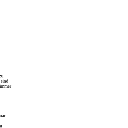
zu
 sind
 immer
uar
im