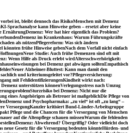
orbei ist, bleibt dennoch das Risiko
Menschen mit Demenz
n
KI-Sprachanalyse kann Hinweise geben – ersetzt aber keine
de Ernährung
Demenz: Wer hat hier eigentlich das Problem?
verbunden
Demenz im Krankenhaus: Warum Führungskräfte
chaden als nützen
Pflegereform: Was sich ändern
el könnten frühe Hinweise geben
Nach dem Vorfall nicht einfach
 Hoffnungen
Neue Studie: Auch frühe Demenzen sind oft mit
z: Wenn Hilfe als Druck erlebt wird
Altersschwerhörigkeit:
hauseinweisungen bei Demenz gut abwägen sollten
Empathisch
fehler
Neuer Alzheimer-Bluttest: Kann man damit den
achlich und kriteriumsgeleitet vor?
Pflegeversicherung:
mgang mit Fehlidentifizierungen
Kindheit wirkt nach:
i Demenz unterstützen können
Verlegungsstress nach Umzug
uerungsproblem
Sturzrisiko bei Demenz: Nicht nur die
ng eines Angehörigen als Betreuer ist maßgeblich
Die Pflege von
den
Demenz und Psychopharmaka: „zu viel“ ist oft „zu lang“ –
here Versorgung
Kanzler kritisiert Bund-Länder-Arbeitsgruppe
pakt Pflege und die Chancen für die Versorgung von Menschen
nauer auf die Altenpflege schauen müssen
Warum die fehlenden
rstellen
Demenz: Abwehrend? Übergriffig? Oder vielleicht doch
s neue Gesetz für die Versorgung bedeuten könnte
Hürden- und