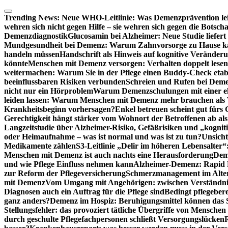
Zum
Inhalt
Trending News:
Neue WHO-Leitlinie: Was Demenzprävention lei
springen
wehren sich nicht gegen Hilfe – sie wehren sich gegen die Botscha
Demenzdiagnostik
Glucosamin bei Alzheimer: Neue Studie liefer
Mundgesundheit bei Demenz: Warum Zahnvorsorge zu Hause
handeln müssen
Handschrift als Hinweis auf kognitive Veränder
könnte
Menschen mit Demenz versorgen: Verhalten doppelt lesen
weitermachen: Warum Sie in der Pflege einen Buddy-Check etabl
beeinflussbaren Risiken verbunden
Schreien und Rufen bei Demen
nicht nur ein Hörproblem
Warum Demenzschulungen mit einer eh
leiden lassen: Warum Menschen mit Demenz mehr brauchen als 
Krankheitsbeginn vorhersagen?
Enkel betreuen scheint gut fürs 
Gerechtigkeit hängt stärker vom Wohnort der Betroffenen ab al
Langzeitstudie über Alzheimer-Risiko, Gefäßrisiken und „kognit
oder Heimaufnahme – was ist normal und was ist zu tun?
Unsich
Medikamente zählen
S3-Leitlinie „Delir im höheren Lebensalter“
Menschen mit Demenz ist auch nachts eine Herausforderung
Deme
und wie Pflege Einfluss nehmen kann
Alzheimer-Demenz: Rapid Re
zur Reform der Pflegeversicherung
Schmerzmanagement im Alter n
mit Demenz
Vom Umgang mit Angehörigen: zwischen Verständni
Diagnosen auch ein Auftrag für die Pflege sind
Bedingt pflegebere
ganz anders?
Demenz im Hospiz: Beruhigungsmittel können das S
Stellungsfehler: das provoziert tätliche Übergriffe von Mensche
durch geschulte Pflegefachpersonen schließt Versorgungslücken