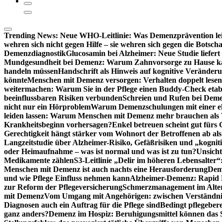
Trending News:
Neue WHO-Leitlinie: Was Demenzprävention lei
wehren sich nicht gegen Hilfe – sie wehren sich gegen die Botscha
Demenzdiagnostik
Glucosamin bei Alzheimer: Neue Studie liefer
Mundgesundheit bei Demenz: Warum Zahnvorsorge zu Hause
handeln müssen
Handschrift als Hinweis auf kognitive Veränder
könnte
Menschen mit Demenz versorgen: Verhalten doppelt lesen
weitermachen: Warum Sie in der Pflege einen Buddy-Check etabl
beeinflussbaren Risiken verbunden
Schreien und Rufen bei Demen
nicht nur ein Hörproblem
Warum Demenzschulungen mit einer eh
leiden lassen: Warum Menschen mit Demenz mehr brauchen als 
Krankheitsbeginn vorhersagen?
Enkel betreuen scheint gut fürs 
Gerechtigkeit hängt stärker vom Wohnort der Betroffenen ab al
Langzeitstudie über Alzheimer-Risiko, Gefäßrisiken und „kognit
oder Heimaufnahme – was ist normal und was ist zu tun?
Unsich
Medikamente zählen
S3-Leitlinie „Delir im höheren Lebensalter“
Menschen mit Demenz ist auch nachts eine Herausforderung
Deme
und wie Pflege Einfluss nehmen kann
Alzheimer-Demenz: Rapid Re
zur Reform der Pflegeversicherung
Schmerzmanagement im Alter n
mit Demenz
Vom Umgang mit Angehörigen: zwischen Verständni
Diagnosen auch ein Auftrag für die Pflege sind
Bedingt pflegebere
ganz anders?
Demenz im Hospiz: Beruhigungsmittel können das S