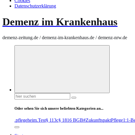
Cookies
Datenschutzerklärung
Demenz im Krankenhaus
demenz-zeitung.de / demenz-im-krankenhaus.de / demenz-nrw.de
Suchen
nach:
Oder sehen Sie sich unsere beliebten Kategorien an...
.pflegeheim
.Test
§ 113c
§ 1816 BGB
#ZukunftspaktPflege
1:1-B