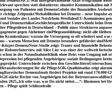
n mit Demenz
MCI: Was intergenerationelle Aktiv-Programme leist
Relevant sprechen statt diskutieren: situative Kommunikation mi
sorgung von Patienten mit Demenz
Gefahr der finanziellen Ausbe
 richtige Zeitpunkt?
Rehabilitation bei Demenz – neue Impulse 
 und Soziales des Landes Nordrhein-Westfalen
EU-Kommission gen
ol und Demenzrisiko
Geschlechtsspezifische Unterschiede beim De
ter Pflegedienst in Deutschland – Politik muss Strukturen anpass
ngagement gegen Alzheimer ein
Pflegeausbildung: nicht alle bleiben
m Krankenhaus: warum die Versorgung so oft scheitert und was 
aus – warum Menschen mit Demenz besonders gefährdet sind
Metf
ewy-Körper-Demenz
Neue Studie zeigt: Trauer und finanzielle Belast
ler Roboter
Interview mit Alice Lin: was einer der weltweit fortsch
ko schon in der Notaufnahme
Klinik ohne Reiz: vom Umgang mit se
epression bei pflegenden Angehörigen: soziale Bedingungen beein
gsprojekt: Unterschiede zwischen den Geschlechtern
Untersuchung
erausforderungen für die Pflege
AOK-Qualitätsatlas zeigt alarmi
ung
Bayerischer Demenzfonds fördert Projekte mit rund 170.000 €
2
BGH stärkt Rechte von Angehörigen bei der Betreuerauswahl
Buch
enden 2025
„Ich sehe was, was Du nicht siehst….“: Illusionen bei 
 – Pflege spielt Schlüsselrolle