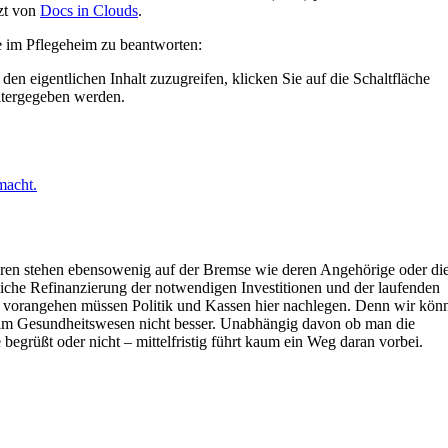
zt von
Docs in Clouds
.
e im Pflegeheim zu beantworten:
den eigentlichen Inhalt zuzugreifen, klicken Sie auf die Schaltfläche
eitergegeben werden.
acht.
ren stehen ebensowenig auf der Bremse wie deren Angehörige oder di
liche Refinanzierung der notwendigen Investitionen und der laufenden
ig vorangehen müssen Politik und Kassen hier nachlegen. Denn wir kön
ion im Gesundheitswesen nicht besser. Unabhängig davon ob man die
 begrüßt oder nicht – mittelfristig führt kaum ein Weg daran vorbei.