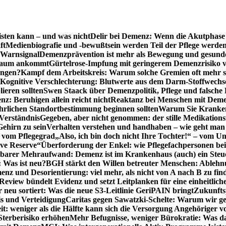
sten kann – und was nicht
Delir bei Demenz: Wenn die Akutphase v
ft
Medienbiografie und -bewußtsein werden Teil der Pflege werde
t Warnsignal
Demenzprävention ist mehr als Bewegung und gesun
 kaum ankommt
Gürtelrose-Impfung mit geringerem Demenzrisiko 
ungen?
Kampf dem Arbeitskreis: Warum solche Gremien oft mehr s
Kognitive Verschlechterung: Blutwerte aus dem Darm-Stoffwechs
ieren sollten
Swen Staack über Demenzpolitik, Pflege und falsche
z: Beruhigen allein reicht nicht
Reaktanz bei Menschen mit Demen
rlichen Standortbestimmung beginnen sollten
Warum Sie Kranken
Verständnis
Gegeben, aber nicht genommen: der stille Medikations
Gehirn zu sein
Verhalten verstehen und handhaben – wie geht man s
s vom Pflegegrad
„Also, ich bin doch nicht Ihre Tochter!“ – vom U
ive Reserve“
Überforderung der Enkel: wie Pflegefachpersonen be
tbarer Mehraufwand: Demenz ist im Krankenhaus (auch) ein Ste
: Was ist neu?
BGH stärkt den Willen betreuter Menschen: Ablehnu
nz und Desorientierung: viel mehr, als nicht von A nach B zu fin
view bündelt Evidenz und setzt Leitplanken für eine einheitlic
eu sortiert: Was die neue S3-Leitlinie GeriPAIN bringt
Zukunfts
s und Verteidigung
Caritas gegen Sawatzki-Schelte: Warum wir ge
it: weniger als die Hälfte kann sich die Versorgung Angehöriger vo
terberisiko erhöhen
Mehr Befugnisse, weniger Bürokratie: Was da