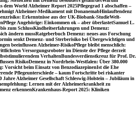
utung: Menschen mit Demenz besonders gefährdet
Warum
aus dem World Alzheimer Report 2025
Pflegegrad 1 abschaffen –
ehmigt Alzheimer-Medikament mit Donanemab
Hinlauftendenz
menzrisiko: Erkenntnisse aus der UK-Biobank-Studie
Welt-
en
Pflege Angehörige: Einkommen ok – aber überlastet
Samuel L.
 bis zum Schluss
Kindheitserfahrungen und Demenz:
sich ändern muss
Ratgeberbuch Demenz: neues aus Forschung
ormin senkt Demenz- und Sterberisiko bei Übergewichtigen und
ungen beeinflussen Alzheimer-Risiko
Pflege bleibt menschlich:
rittlichsten Versorgungsroboter im Dienste der Pflege derzeit
lbststimulierendem Verhalten
Bundesverdienstkreuz für Prof. Dr.
flussen Risiko
Demenz in Nordrhein-Westfalen: Über 380.000
: Vorsicht beim Einsatz von Benzodiazepinen
Ist die Ehe
erende Pflegeunterschiede – kaum Fortschritte bei riskanter
0 Jahre Alzheimer Gesellschaft Schleswig-Holstein – Jubiläum in
empfehlung: Lernen mit der Alzheimerkrankheit zu
Demenz erkennen
Krankenhaus-Report 2025: Kliniken