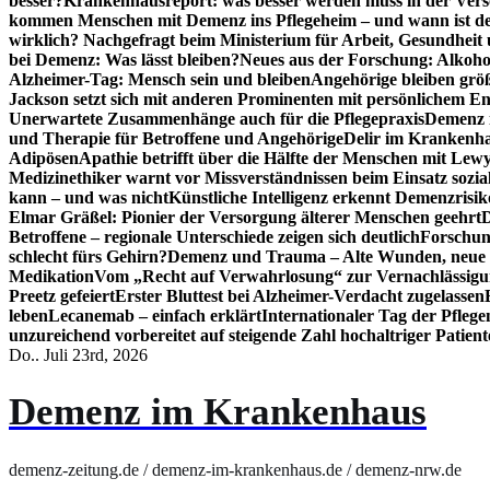
besser?
Krankenhausreport: was besser werden muss in der Ver
kommen Menschen mit Demenz ins Pflegeheim – und wann ist der
wirklich? Nachgefragt beim Ministerium für Arbeit, Gesundheit
bei Demenz: Was lässt bleiben?
Neues aus der Forschung: Alkoh
Alzheimer-Tag: Mensch sein und bleiben
Angehörige bleiben größ
Jackson setzt sich mit anderen Prominenten mit persönlichem E
Unerwartete Zusammenhänge auch für die Pflegepraxis
Demenz i
und Therapie für Betroffene und Angehörige
Delir im Krankenh
Adipösen
Apathie betrifft über die Hälfte der Menschen mit L
Medizinethiker warnt vor Missverständnissen beim Einsatz sozia
kann – und was nicht
Künstliche Intelligenz erkennt Demenzrisi
Elmar Gräßel: Pionier der Versorgung älterer Menschen geehrt
D
Betroffene – regionale Unterschiede zeigen sich deutlich
Forschun
schlecht fürs Gehirn?
Demenz und Trauma – Alte Wunden, neue H
Medikation
Vom „Recht auf Verwahrlosung“ zur Vernachlässig
Preetz gefeiert
Erster Bluttest bei Alzheimer-Verdacht zugelassen
leben
Lecanemab – einfach erklärt
Internationaler Tag der Pfleg
unzureichend vorbereitet auf steigende Zahl hochaltriger Patienten
Do.. Juli 23rd, 2026
Demenz im Krankenhaus
demenz-zeitung.de / demenz-im-krankenhaus.de / demenz-nrw.de