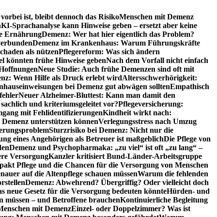
orbei ist, bleibt dennoch das Risiko
Menschen mit Demenz
n
KI-Sprachanalyse kann Hinweise geben – ersetzt aber keine
de Ernährung
Demenz: Wer hat hier eigentlich das Problem?
verbunden
Demenz im Krankenhaus: Warum Führungskräfte
chaden als nützen
Pflegereform: Was sich ändern
el könnten frühe Hinweise geben
Nach dem Vorfall nicht einfach
 Hoffnungen
Neue Studie: Auch frühe Demenzen sind oft mit
z: Wenn Hilfe als Druck erlebt wird
Altersschwerhörigkeit:
hauseinweisungen bei Demenz gut abwägen sollten
Empathisch
fehler
Neuer Alzheimer-Bluttest: Kann man damit den
achlich und kriteriumsgeleitet vor?
Pflegeversicherung:
mgang mit Fehlidentifizierungen
Kindheit wirkt nach:
i Demenz unterstützen können
Verlegungsstress nach Umzug
uerungsproblem
Sturzrisiko bei Demenz: Nicht nur die
ng eines Angehörigen als Betreuer ist maßgeblich
Die Pflege von
den
Demenz und Psychopharmaka: „zu viel“ ist oft „zu lang“ –
here Versorgung
Kanzler kritisiert Bund-Länder-Arbeitsgruppe
pakt Pflege und die Chancen für die Versorgung von Menschen
nauer auf die Altenpflege schauen müssen
Warum die fehlenden
rstellen
Demenz: Abwehrend? Übergriffig? Oder vielleicht doch
s neue Gesetz für die Versorgung bedeuten könnte
Hürden- und
en müssen – und Betroffene brauchen
Kontinuierliche Begleitung
t Menschen mit Demenz
Einzel- oder Doppelzimmer? Was ist