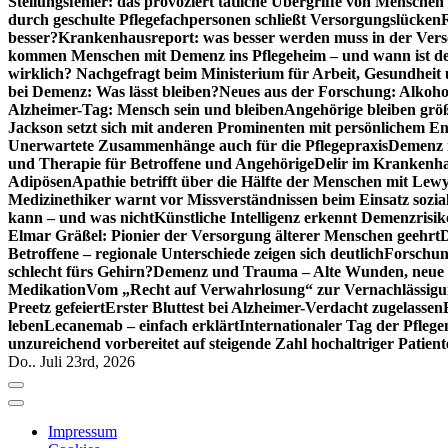
Stellungsfehler: das provoziert tätliche Übergriffe von Mensche
durch geschulte Pflegefachpersonen schließt Versorgungslücken
besser?
Krankenhausreport: was besser werden muss in der Ver
kommen Menschen mit Demenz ins Pflegeheim – und wann ist der
wirklich? Nachgefragt beim Ministerium für Arbeit, Gesundheit
bei Demenz: Was lässt bleiben?
Neues aus der Forschung: Alkoh
Alzheimer-Tag: Mensch sein und bleiben
Angehörige bleiben größ
Jackson setzt sich mit anderen Prominenten mit persönlichem E
Unerwartete Zusammenhänge auch für die Pflegepraxis
Demenz i
und Therapie für Betroffene und Angehörige
Delir im Krankenh
Adipösen
Apathie betrifft über die Hälfte der Menschen mit L
Medizinethiker warnt vor Missverständnissen beim Einsatz sozia
kann – und was nicht
Künstliche Intelligenz erkennt Demenzrisi
Elmar Gräßel: Pionier der Versorgung älterer Menschen geehrt
D
Betroffene – regionale Unterschiede zeigen sich deutlich
Forschun
schlecht fürs Gehirn?
Demenz und Trauma – Alte Wunden, neue H
Medikation
Vom „Recht auf Verwahrlosung“ zur Vernachlässig
Preetz gefeiert
Erster Bluttest bei Alzheimer-Verdacht zugelassen
leben
Lecanemab – einfach erklärt
Internationaler Tag der Pfleg
unzureichend vorbereitet auf steigende Zahl hochaltriger Patienten
Do.. Juli 23rd, 2026
Impressum