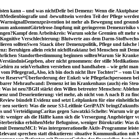
sten kann – und was nicht
Delir bei Demenz: Wenn die Akutphase v
ft
Medienbiografie und -bewußtsein werden Teil der Pflege werde
t Warnsignal
Demenzprävention ist mehr als Bewegung und gesun
 kaum ankommt
Gürtelrose-Impfung mit geringerem Demenzrisiko 
ungen?
Kampf dem Arbeitskreis: Warum solche Gremien oft mehr s
Kognitive Verschlechterung: Blutwerte aus dem Darm-Stoffwechs
ieren sollten
Swen Staack über Demenzpolitik, Pflege und falsche
z: Beruhigen allein reicht nicht
Reaktanz bei Menschen mit Demen
rlichen Standortbestimmung beginnen sollten
Warum Sie Kranken
Verständnis
Gegeben, aber nicht genommen: der stille Medikations
Gehirn zu sein
Verhalten verstehen und handhaben – wie geht man s
s vom Pflegegrad
„Also, ich bin doch nicht Ihre Tochter!“ – vom U
ive Reserve“
Überforderung der Enkel: wie Pflegefachpersonen be
tbarer Mehraufwand: Demenz ist im Krankenhaus (auch) ein Ste
: Was ist neu?
BGH stärkt den Willen betreuter Menschen: Ablehnu
nz und Desorientierung: viel mehr, als nicht von A nach B zu fin
view bündelt Evidenz und setzt Leitplanken für eine einheitlic
eu sortiert: Was die neue S3-Leitlinie GeriPAIN bringt
Zukunfts
s und Verteidigung
Caritas gegen Sawatzki-Schelte: Warum wir ge
it: weniger als die Hälfte kann sich die Versorgung Angehöriger vo
terberisiko erhöhen
Mehr Befugnisse, weniger Bürokratie: Was da
n mit Demenz
MCI: Was intergenerationelle Aktiv-Programme leist
Relevant sprechen statt diskutieren: situative Kommunikation mi