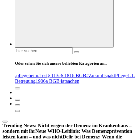
Suchen
nach:
Oder sehen Sie sich unsere beliebten Kategorien an...
.pflegeheim
.Test
§ 113c
§ 1816 BGB
#ZukunftspaktPflege
1:1-
Betreuung
1906a BGB
4at
aachen
Trending News:
Nicht wegen der Demenz im Krankenhaus –
sondern mit ihr
Neue WHO-Leitlinie: Was Demenzprävention
leisten kann – und was nicht
Delir bei Demenz: Wenn die