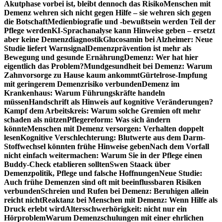
Akutphase vorbei ist, bleibt dennoch das Risiko
Menschen mit
Demenz wehren sich nicht gegen Hilfe – sie wehren sich gegen
die Botschaft
Medienbiografie und -bewußtsein werden Teil der
Pflege werden
KI-Sprachanalyse kann Hinweise geben – ersetzt
aber keine Demenzdiagnostik
Glucosamin bei Alzheimer: Neue
Studie liefert Warnsignal
Demenzprävention ist mehr als
Bewegung und gesunde Ernährung
Demenz: Wer hat hier
eigentlich das Problem?
Mundgesundheit bei Demenz: Warum
Zahnvorsorge zu Hause kaum ankommt
Gürtelrose-Impfung
mit geringerem Demenzrisiko verbunden
Demenz im
Krankenhaus: Warum Führungskräfte handeln
müssen
Handschrift als Hinweis auf kognitive Veränderungen?
Kampf dem Arbeitskreis: Warum solche Gremien oft mehr
schaden als nützen
Pflegereform: Was sich ändern
könnte
Menschen mit Demenz versorgen: Verhalten doppelt
lesen
Kognitive Verschlechterung: Blutwerte aus dem Darm-
Stoffwechsel könnten frühe Hinweise geben
Nach dem Vorfall
nicht einfach weitermachen: Warum Sie in der Pflege einen
Buddy-Check etablieren sollten
Swen Staack über
Demenzpolitik, Pflege und falsche Hoffnungen
Neue Studie:
Auch frühe Demenzen sind oft mit beeinflussbaren Risiken
verbunden
Schreien und Rufen bei Demenz: Beruhigen allein
reicht nicht
Reaktanz bei Menschen mit Demenz: Wenn Hilfe als
Druck erlebt wird
Altersschwerhörigkeit: nicht nur ein
Hörproblem
Warum Demenzschulungen mit einer ehrlichen