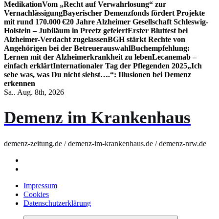
Medikation
Vom „Recht auf Verwahrlosung“ zur
Vernachlässigung
Bayerischer Demenzfonds fördert Projekte
mit rund 170.000 €
20 Jahre Alzheimer Gesellschaft Schleswig-
Holstein – Jubiläum in Preetz gefeiert
Erster Bluttest bei
Alzheimer-Verdacht zugelassen
BGH stärkt Rechte von
Angehörigen bei der Betreuerauswahl
Buchempfehlung:
Lernen mit der Alzheimerkrankheit zu leben
Lecanemab –
einfach erklärt
Internationaler Tag der Pflegenden 2025
„Ich
sehe was, was Du nicht siehst….“: Illusionen bei Demenz
erkennen
Sa.. Aug. 8th, 2026
Demenz im Krankenhaus
demenz-zeitung.de / demenz-im-krankenhaus.de / demenz-nrw.de
Impressum
Cookies
Datenschutzerklärung