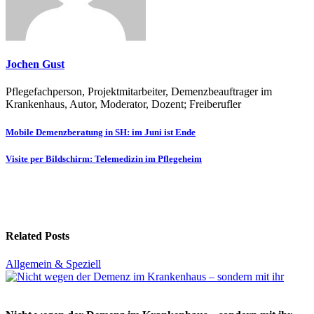
Jochen Gust
Pflegefachperson, Projektmitarbeiter, Demenzbeauftrager im
Krankenhaus, Autor, Moderator, Dozent; Freiberufler
Beitragsnavigation
Mobile Demenzberatung in SH: im Juni ist Ende
Visite per Bildschirm: Telemedizin im Pflegeheim
Related Posts
Allgemein & Speziell