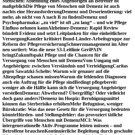
Menschen: Ablehnung eines Angehörigen als Betreuer ist
maßgeblich
Die Pflege von Menschen mit Demenz ist auch
nachts eine Herausforderung
Demenz und Desorientierung: viel
mehr, als nicht von A nach B zu finden
Demenz und
Psychopharmaka: „zu viel“ ist oft „zu lang“ – und wie Pflege
Einfluss nehmen kann
Alzheimer-Demenz: Rapid Review
bündelt Evidenz und setzt Leitplanken für eine einheitlichere
Versorgung
Kanzler kritisiert Bund-Länder-Arbeitsgruppe zur
Reform der Pflegeversicherung
Schmerzmanagement im Alter
neu sortiert: Was die neue S3-Leitlinie GeriPAIN
bringt
Zukunftspakt Pflege und die Chancen für die
Versorgung von Menschen mit Demenz
Vom Umgang mit
Angehörigen: zwischen Verständnis und Verteidigung
Caritas
gegen Sawatzki-Schelte: Warum wir genauer auf die
Altenpflege schauen müssen
Warum die fehlenden Diagnosen
auch ein Auftrag für die Pflege sind
Bedingt pflegebereit:
weniger als die Hälfte kann sich die Versorgung Angehöriger
vorstellen
Demenz: Abwehrend? Übergriffig? Oder vielleicht
doch ganz anders?
Demenz im Hospiz: Beruhigungsmittel
können das Sterberisiko erhöhen
Mehr Befugnisse, weniger
Bürokratie: Was das neue Gesetz für die Versorgung bedeuten
könnte
Hürden- und Stellungsfehler: das provoziert tätliche
Übergriffe von Menschen mit Demenz
MCI: Was
intergenerationelle Aktiv-Programme leisten müssen – und
Betroffene brauchen
Kontinuierliche Begleitung durch geschulte