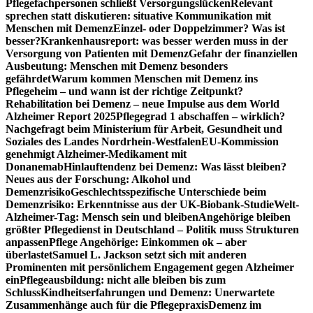
Pflegefachpersonen schließt Versorgungslücken
Relevant
sprechen statt diskutieren: situative Kommunikation mit
Menschen mit Demenz
Einzel- oder Doppelzimmer? Was ist
besser?
Krankenhausreport: was besser werden muss in der
Versorgung von Patienten mit Demenz
Gefahr der finanziellen
Ausbeutung: Menschen mit Demenz besonders
gefährdet
Warum kommen Menschen mit Demenz ins
Pflegeheim – und wann ist der richtige Zeitpunkt?
Rehabilitation bei Demenz – neue Impulse aus dem World
Alzheimer Report 2025
Pflegegrad 1 abschaffen – wirklich?
Nachgefragt beim Ministerium für Arbeit, Gesundheit und
Soziales des Landes Nordrhein-Westfalen
EU-Kommission
genehmigt Alzheimer-Medikament mit
Donanemab
Hinlauftendenz bei Demenz: Was lässt bleiben?
Neues aus der Forschung: Alkohol und
Demenzrisiko
Geschlechtsspezifische Unterschiede beim
Demenzrisiko: Erkenntnisse aus der UK-Biobank-Studie
Welt-
Alzheimer-Tag: Mensch sein und bleiben
Angehörige bleiben
größter Pflegedienst in Deutschland – Politik muss Strukturen
anpassen
Pflege Angehörige: Einkommen ok – aber
überlastet
Samuel L. Jackson setzt sich mit anderen
Prominenten mit persönlichem Engagement gegen Alzheimer
ein
Pflegeausbildung: nicht alle bleiben bis zum
Schluss
Kindheitserfahrungen und Demenz: Unerwartete
Zusammenhänge auch für die Pflegepraxis
Demenz im