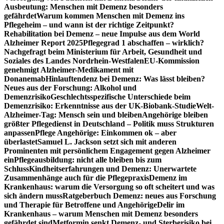
Ausbeutung: Menschen mit Demenz besonders
gefährdet
Warum kommen Menschen mit Demenz ins
Pflegeheim – und wann ist der richtige Zeitpunkt?
Rehabilitation bei Demenz – neue Impulse aus dem World
Alzheimer Report 2025
Pflegegrad 1 abschaffen – wirklich?
Nachgefragt beim Ministerium für Arbeit, Gesundheit und
Soziales des Landes Nordrhein-Westfalen
EU-Kommission
genehmigt Alzheimer-Medikament mit
Donanemab
Hinlauftendenz bei Demenz: Was lässt bleiben?
Neues aus der Forschung: Alkohol und
Demenzrisiko
Geschlechtsspezifische Unterschiede beim
Demenzrisiko: Erkenntnisse aus der UK-Biobank-Studie
Welt-
Alzheimer-Tag: Mensch sein und bleiben
Angehörige bleiben
größter Pflegedienst in Deutschland – Politik muss Strukturen
anpassen
Pflege Angehörige: Einkommen ok – aber
überlastet
Samuel L. Jackson setzt sich mit anderen
Prominenten mit persönlichem Engagement gegen Alzheimer
ein
Pflegeausbildung: nicht alle bleiben bis zum
Schluss
Kindheitserfahrungen und Demenz: Unerwartete
Zusammenhänge auch für die Pflegepraxis
Demenz im
Krankenhaus: warum die Versorgung so oft scheitert und was
sich ändern muss
Ratgeberbuch Demenz: neues aus Forschung
und Therapie für Betroffene und Angehörige
Delir im
Krankenhaus – warum Menschen mit Demenz besonders
gefährdet sind
Metformin senkt Demenz- und Sterberisiko bei