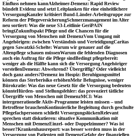
Einfluss nehmen kann
Alzheimer-Demenz: Rapid Review
bündelt Evidenz und setzt Leitplanken für eine einheitlichere
Versorgung
Kanzler kritisiert Bund-Länder-Arbeitsgruppe zur
Reform der Pflegeversicherung
Schmerzmanagement im Alter
neu sortiert: Was die neue S3-Leitlinie GeriPAIN
bringt
Zukunftspakt Pflege und die Chancen für die
Versorgung von Menschen mit Demenz
Vom Umgang mit
Angehörigen: zwischen Verständnis und Verteidigung
Caritas
gegen Sawatzki-Schelte: Warum wir genauer auf die
Altenpflege schauen müssen
Warum die fehlenden Diagnosen
auch ein Auftrag für die Pflege sind
Bedingt pflegebereit:
weniger als die Hälfte kann sich die Versorgung Angehöriger
vorstellen
Demenz: Abwehrend? Übergriffig? Oder vielleicht
doch ganz anders?
Demenz im Hospiz: Beruhigungsmittel
können das Sterberisiko erhöhen
Mehr Befugnisse, weniger
Bürokratie: Was das neue Gesetz für die Versorgung bedeuten
könnte
Hürden- und Stellungsfehler: das provoziert tätliche
Übergriffe von Menschen mit Demenz
MCI: Was
intergenerationelle Aktiv-Programme leisten müssen – und
Betroffene brauchen
Kontinuierliche Begleitung durch geschulte
Pflegefachpersonen schließt Versorgungslücken
Relevant
sprechen statt diskutieren: situative Kommunikation mit
Menschen mit Demenz
Einzel- oder Doppelzimmer? Was ist
besser?
Krankenhausreport: was besser werden muss in der
Versorgung von Patienten mit Demenz
Gefahr der finanziellen