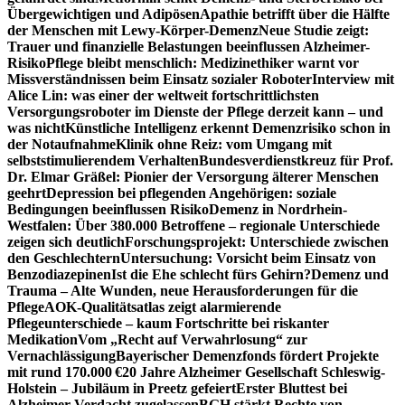
Übergewichtigen und Adipösen
Apathie betrifft über die Hälfte
der Menschen mit Lewy-Körper-Demenz
Neue Studie zeigt:
Trauer und finanzielle Belastungen beeinflussen Alzheimer-
Risiko
Pflege bleibt menschlich: Medizinethiker warnt vor
Missverständnissen beim Einsatz sozialer Roboter
Interview mit
Alice Lin: was einer der weltweit fortschrittlichsten
Versorgungsroboter im Dienste der Pflege derzeit kann – und
was nicht
Künstliche Intelligenz erkennt Demenzrisiko schon in
der Notaufnahme
Klinik ohne Reiz: vom Umgang mit
selbststimulierendem Verhalten
Bundesverdienstkreuz für Prof.
Dr. Elmar Gräßel: Pionier der Versorgung älterer Menschen
geehrt
Depression bei pflegenden Angehörigen: soziale
Bedingungen beeinflussen Risiko
Demenz in Nordrhein-
Westfalen: Über 380.000 Betroffene – regionale Unterschiede
zeigen sich deutlich
Forschungsprojekt: Unterschiede zwischen
den Geschlechtern
Untersuchung: Vorsicht beim Einsatz von
Benzodiazepinen
Ist die Ehe schlecht fürs Gehirn?
Demenz und
Trauma – Alte Wunden, neue Herausforderungen für die
Pflege
AOK-Qualitätsatlas zeigt alarmierende
Pflegeunterschiede – kaum Fortschritte bei riskanter
Medikation
Vom „Recht auf Verwahrlosung“ zur
Vernachlässigung
Bayerischer Demenzfonds fördert Projekte
mit rund 170.000 €
20 Jahre Alzheimer Gesellschaft Schleswig-
Holstein – Jubiläum in Preetz gefeiert
Erster Bluttest bei
Alzheimer-Verdacht zugelassen
BGH stärkt Rechte von