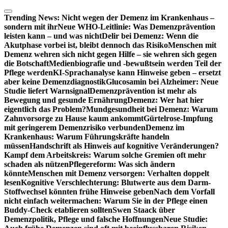
Zum
Inhalt
Trending News:
Nicht wegen der Demenz im Krankenhaus –
springen
sondern mit ihr
Neue WHO-Leitlinie: Was Demenzprävention
leisten kann – und was nicht
Delir bei Demenz: Wenn die
Akutphase vorbei ist, bleibt dennoch das Risiko
Menschen mit
Demenz wehren sich nicht gegen Hilfe – sie wehren sich gegen
die Botschaft
Medienbiografie und -bewußtsein werden Teil der
Pflege werden
KI-Sprachanalyse kann Hinweise geben – ersetzt
aber keine Demenzdiagnostik
Glucosamin bei Alzheimer: Neue
Studie liefert Warnsignal
Demenzprävention ist mehr als
Bewegung und gesunde Ernährung
Demenz: Wer hat hier
eigentlich das Problem?
Mundgesundheit bei Demenz: Warum
Zahnvorsorge zu Hause kaum ankommt
Gürtelrose-Impfung
mit geringerem Demenzrisiko verbunden
Demenz im
Krankenhaus: Warum Führungskräfte handeln
müssen
Handschrift als Hinweis auf kognitive Veränderungen?
Kampf dem Arbeitskreis: Warum solche Gremien oft mehr
schaden als nützen
Pflegereform: Was sich ändern
könnte
Menschen mit Demenz versorgen: Verhalten doppelt
lesen
Kognitive Verschlechterung: Blutwerte aus dem Darm-
Stoffwechsel könnten frühe Hinweise geben
Nach dem Vorfall
nicht einfach weitermachen: Warum Sie in der Pflege einen
Buddy-Check etablieren sollten
Swen Staack über
Demenzpolitik, Pflege und falsche Hoffnungen
Neue Studie: