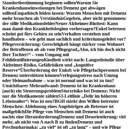
Standortbestimmung beginnen sollten
Warum Sie
Krankenhauseinweisungen bei Demenz gut abwägen
sollten
Empathisch leiden lassen: Warum Menschen mit Demenz
mehr brauchen als Verständnis
Gegeben, aber nicht genommen:
der stille Medikationsfehler
Neuer Alzheimer-Bluttest: Kann
man damit den Krankheitsbeginn vorhersagen?
Enkel betreuen
scheint gut fürs Gehirn zu sein
Verhalten verstehen und
handhaben – wie geht man sachlich und kriteriumsgeleitet vor?
Pflegeversicherung: Gerechtigkeit hängt stärker vom Wohnort
der Betroffenen ab als vom Pflegegrad
„Also, ich bin doch nicht
Ihre Tochter!“ – vom Umgang mit
Fehlidentifizierungen
Kindheit wirkt nach: Langzeitstudie über
Alzheimer-Risiko, Gefäßrisiken und „kognitive
Reserve“
Überforderung der Enkel: wie Pflegefachpersonen bei
Demenz unterstützen können
Verlegungsstress nach Umzug
oder Heimaufnahme – was ist normal und was ist zu tun?
Unsichtbarer Mehraufwand: Demenz ist im Krankenhaus
(auch) ein Steuerungsproblem
Sturzrisiko bei Demenz: Nicht
nur die Medikamente zählen
S3-Leitlinie „Delir im höheren
Lebensalter“: Was ist neu?
BGH stärkt den Willen betreuter
Menschen: Ablehnung eines Angehörigen als Betreuer ist
maßgeblich
Die Pflege von Menschen mit Demenz ist auch
nachts eine Herausforderung
Demenz und Desorientierung: viel
mehr, als nicht von A nach B zu finden
Demenz und
Psychopharmaka: „zu viel“ ist oft „zu lang“ – und wie Pflege