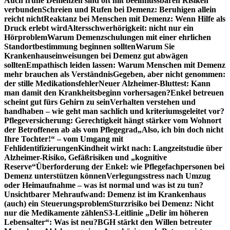
Auch frühe Demenzen sind oft mit beeinflussbaren Risiken
verbunden
Schreien und Rufen bei Demenz: Beruhigen allein
reicht nicht
Reaktanz bei Menschen mit Demenz: Wenn Hilfe als
Druck erlebt wird
Altersschwerhörigkeit: nicht nur ein
Hörproblem
Warum Demenzschulungen mit einer ehrlichen
Standortbestimmung beginnen sollten
Warum Sie
Krankenhauseinweisungen bei Demenz gut abwägen
sollten
Empathisch leiden lassen: Warum Menschen mit Demenz
mehr brauchen als Verständnis
Gegeben, aber nicht genommen:
der stille Medikationsfehler
Neuer Alzheimer-Bluttest: Kann
man damit den Krankheitsbeginn vorhersagen?
Enkel betreuen
scheint gut fürs Gehirn zu sein
Verhalten verstehen und
handhaben – wie geht man sachlich und kriteriumsgeleitet vor?
Pflegeversicherung: Gerechtigkeit hängt stärker vom Wohnort
der Betroffenen ab als vom Pflegegrad
„Also, ich bin doch nicht
Ihre Tochter!“ – vom Umgang mit
Fehlidentifizierungen
Kindheit wirkt nach: Langzeitstudie über
Alzheimer-Risiko, Gefäßrisiken und „kognitive
Reserve“
Überforderung der Enkel: wie Pflegefachpersonen bei
Demenz unterstützen können
Verlegungsstress nach Umzug
oder Heimaufnahme – was ist normal und was ist zu tun?
Unsichtbarer Mehraufwand: Demenz ist im Krankenhaus
(auch) ein Steuerungsproblem
Sturzrisiko bei Demenz: Nicht
nur die Medikamente zählen
S3-Leitlinie „Delir im höheren
Lebensalter“: Was ist neu?
BGH stärkt den Willen betreuter