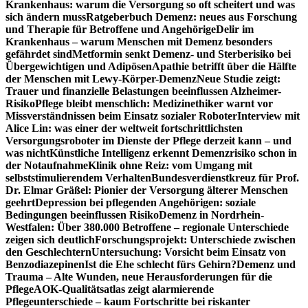
Krankenhaus: warum die Versorgung so oft scheitert und was
sich ändern muss
Ratgeberbuch Demenz: neues aus Forschung
und Therapie für Betroffene und Angehörige
Delir im
Krankenhaus – warum Menschen mit Demenz besonders
gefährdet sind
Metformin senkt Demenz- und Sterberisiko bei
Übergewichtigen und Adipösen
Apathie betrifft über die Hälfte
der Menschen mit Lewy-Körper-Demenz
Neue Studie zeigt:
Trauer und finanzielle Belastungen beeinflussen Alzheimer-
Risiko
Pflege bleibt menschlich: Medizinethiker warnt vor
Missverständnissen beim Einsatz sozialer Roboter
Interview mit
Alice Lin: was einer der weltweit fortschrittlichsten
Versorgungsroboter im Dienste der Pflege derzeit kann – und
was nicht
Künstliche Intelligenz erkennt Demenzrisiko schon in
der Notaufnahme
Klinik ohne Reiz: vom Umgang mit
selbststimulierendem Verhalten
Bundesverdienstkreuz für Prof.
Dr. Elmar Gräßel: Pionier der Versorgung älterer Menschen
geehrt
Depression bei pflegenden Angehörigen: soziale
Bedingungen beeinflussen Risiko
Demenz in Nordrhein-
Westfalen: Über 380.000 Betroffene – regionale Unterschiede
zeigen sich deutlich
Forschungsprojekt: Unterschiede zwischen
den Geschlechtern
Untersuchung: Vorsicht beim Einsatz von
Benzodiazepinen
Ist die Ehe schlecht fürs Gehirn?
Demenz und
Trauma – Alte Wunden, neue Herausforderungen für die
Pflege
AOK-Qualitätsatlas zeigt alarmierende
Pflegeunterschiede – kaum Fortschritte bei riskanter