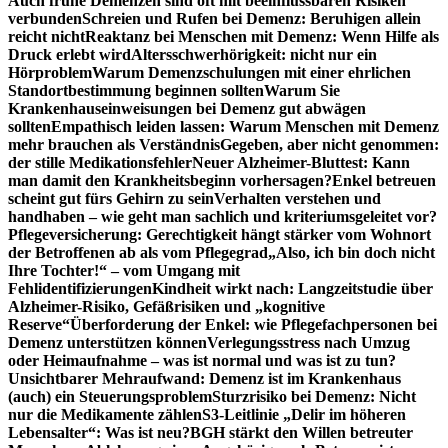
Auch frühe Demenzen sind oft mit beeinflussbaren Risiken
verbunden
Schreien und Rufen bei Demenz: Beruhigen allein
reicht nicht
Reaktanz bei Menschen mit Demenz: Wenn Hilfe als
Druck erlebt wird
Altersschwerhörigkeit: nicht nur ein
Hörproblem
Warum Demenzschulungen mit einer ehrlichen
Standortbestimmung beginnen sollten
Warum Sie
Krankenhauseinweisungen bei Demenz gut abwägen
sollten
Empathisch leiden lassen: Warum Menschen mit Demenz
mehr brauchen als Verständnis
Gegeben, aber nicht genommen:
der stille Medikationsfehler
Neuer Alzheimer-Bluttest: Kann
man damit den Krankheitsbeginn vorhersagen?
Enkel betreuen
scheint gut fürs Gehirn zu sein
Verhalten verstehen und
handhaben – wie geht man sachlich und kriteriumsgeleitet vor?
Pflegeversicherung: Gerechtigkeit hängt stärker vom Wohnort
der Betroffenen ab als vom Pflegegrad
„Also, ich bin doch nicht
Ihre Tochter!“ – vom Umgang mit
Fehlidentifizierungen
Kindheit wirkt nach: Langzeitstudie über
Alzheimer-Risiko, Gefäßrisiken und „kognitive
Reserve“
Überforderung der Enkel: wie Pflegefachpersonen bei
Demenz unterstützen können
Verlegungsstress nach Umzug
oder Heimaufnahme – was ist normal und was ist zu tun?
Unsichtbarer Mehraufwand: Demenz ist im Krankenhaus
(auch) ein Steuerungsproblem
Sturzrisiko bei Demenz: Nicht
nur die Medikamente zählen
S3-Leitlinie „Delir im höheren
Lebensalter“: Was ist neu?
BGH stärkt den Willen betreuter