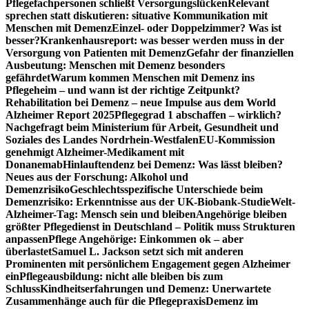
Pflegefachpersonen schließt Versorgungslücken
Relevant
sprechen statt diskutieren: situative Kommunikation mit
Menschen mit Demenz
Einzel- oder Doppelzimmer? Was ist
besser?
Krankenhausreport: was besser werden muss in der
Versorgung von Patienten mit Demenz
Gefahr der finanziellen
Ausbeutung: Menschen mit Demenz besonders
gefährdet
Warum kommen Menschen mit Demenz ins
Pflegeheim – und wann ist der richtige Zeitpunkt?
Rehabilitation bei Demenz – neue Impulse aus dem World
Alzheimer Report 2025
Pflegegrad 1 abschaffen – wirklich?
Nachgefragt beim Ministerium für Arbeit, Gesundheit und
Soziales des Landes Nordrhein-Westfalen
EU-Kommission
genehmigt Alzheimer-Medikament mit
Donanemab
Hinlauftendenz bei Demenz: Was lässt bleiben?
Neues aus der Forschung: Alkohol und
Demenzrisiko
Geschlechtsspezifische Unterschiede beim
Demenzrisiko: Erkenntnisse aus der UK-Biobank-Studie
Welt-
Alzheimer-Tag: Mensch sein und bleiben
Angehörige bleiben
größter Pflegedienst in Deutschland – Politik muss Strukturen
anpassen
Pflege Angehörige: Einkommen ok – aber
überlastet
Samuel L. Jackson setzt sich mit anderen
Prominenten mit persönlichem Engagement gegen Alzheimer
ein
Pflegeausbildung: nicht alle bleiben bis zum
Schluss
Kindheitserfahrungen und Demenz: Unerwartete
Zusammenhänge auch für die Pflegepraxis
Demenz im