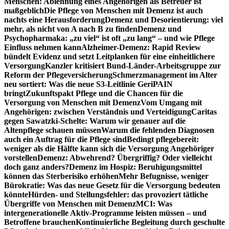
Menschen: Ablehnung eines Angehörigen als Betreuer ist
maßgeblich
Die Pflege von Menschen mit Demenz ist auch
nachts eine Herausforderung
Demenz und Desorientierung: viel
mehr, als nicht von A nach B zu finden
Demenz und
Psychopharmaka: „zu viel“ ist oft „zu lang“ – und wie Pflege
Einfluss nehmen kann
Alzheimer-Demenz: Rapid Review
bündelt Evidenz und setzt Leitplanken für eine einheitlichere
Versorgung
Kanzler kritisiert Bund-Länder-Arbeitsgruppe zur
Reform der Pflegeversicherung
Schmerzmanagement im Alter
neu sortiert: Was die neue S3-Leitlinie GeriPAIN
bringt
Zukunftspakt Pflege und die Chancen für die
Versorgung von Menschen mit Demenz
Vom Umgang mit
Angehörigen: zwischen Verständnis und Verteidigung
Caritas
gegen Sawatzki-Schelte: Warum wir genauer auf die
Altenpflege schauen müssen
Warum die fehlenden Diagnosen
auch ein Auftrag für die Pflege sind
Bedingt pflegebereit:
weniger als die Hälfte kann sich die Versorgung Angehöriger
vorstellen
Demenz: Abwehrend? Übergriffig? Oder vielleicht
doch ganz anders?
Demenz im Hospiz: Beruhigungsmittel
können das Sterberisiko erhöhen
Mehr Befugnisse, weniger
Bürokratie: Was das neue Gesetz für die Versorgung bedeuten
könnte
Hürden- und Stellungsfehler: das provoziert tätliche
Übergriffe von Menschen mit Demenz
MCI: Was
intergenerationelle Aktiv-Programme leisten müssen – und
Betroffene brauchen
Kontinuierliche Begleitung durch geschulte