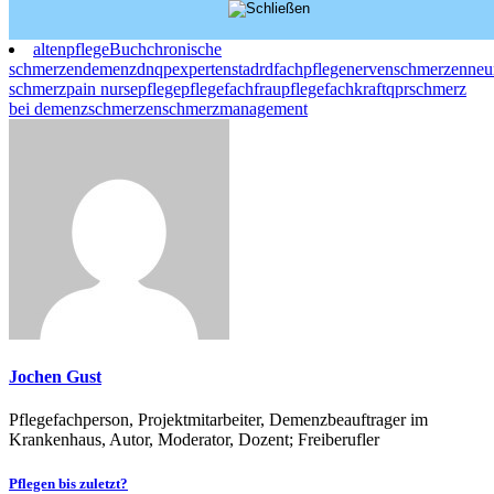
altenpflege
Buch
chronische
schmerzen
demenz
dnqp
expertenstadrd
fachpflege
nervenschmerzen
neu
schmerz
pain nurse
pflege
pflegefachfrau
pflegefachkraft
qpr
schmerz
bei demenz
schmerzen
schmerzmanagement
Jochen Gust
Pflegefachperson, Projektmitarbeiter, Demenzbeauftrager im
Krankenhaus, Autor, Moderator, Dozent; Freiberufler
Beitragsnavigation
Pflegen bis zuletzt?