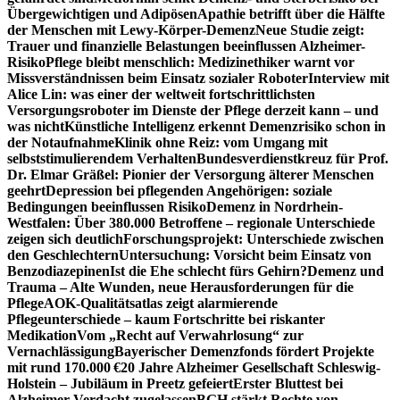
Übergewichtigen und Adipösen
Apathie betrifft über die Hälfte
der Menschen mit Lewy-Körper-Demenz
Neue Studie zeigt:
Trauer und finanzielle Belastungen beeinflussen Alzheimer-
Risiko
Pflege bleibt menschlich: Medizinethiker warnt vor
Missverständnissen beim Einsatz sozialer Roboter
Interview mit
Alice Lin: was einer der weltweit fortschrittlichsten
Versorgungsroboter im Dienste der Pflege derzeit kann – und
was nicht
Künstliche Intelligenz erkennt Demenzrisiko schon in
der Notaufnahme
Klinik ohne Reiz: vom Umgang mit
selbststimulierendem Verhalten
Bundesverdienstkreuz für Prof.
Dr. Elmar Gräßel: Pionier der Versorgung älterer Menschen
geehrt
Depression bei pflegenden Angehörigen: soziale
Bedingungen beeinflussen Risiko
Demenz in Nordrhein-
Westfalen: Über 380.000 Betroffene – regionale Unterschiede
zeigen sich deutlich
Forschungsprojekt: Unterschiede zwischen
den Geschlechtern
Untersuchung: Vorsicht beim Einsatz von
Benzodiazepinen
Ist die Ehe schlecht fürs Gehirn?
Demenz und
Trauma – Alte Wunden, neue Herausforderungen für die
Pflege
AOK-Qualitätsatlas zeigt alarmierende
Pflegeunterschiede – kaum Fortschritte bei riskanter
Medikation
Vom „Recht auf Verwahrlosung“ zur
Vernachlässigung
Bayerischer Demenzfonds fördert Projekte
mit rund 170.000 €
20 Jahre Alzheimer Gesellschaft Schleswig-
Holstein – Jubiläum in Preetz gefeiert
Erster Bluttest bei
Alzheimer-Verdacht zugelassen
BGH stärkt Rechte von