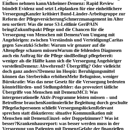
Einfluss nehmen kann
Alzheimer-Demenz: Rapid Review
bündelt Evidenz und setzt Leitplanken für eine einheitlichere
Versorgung
Kanzler kritisiert Bund-Länder-Arbeitsgruppe zur
Reform der Pflegeversicherung
Schmerzmanagement im Alter
neu sortiert: Was die neue S3-Leitlinie GeriPAIN
bringt
Zukunftspakt Pflege und die Chancen für die
Versorgung von Menschen mit Demenz
Vom Umgang mit
Angehörigen: zwischen Verständnis und Verteidigung
Caritas
gegen Sawatzki-Schelte: Warum wir genauer auf die
Altenpflege schauen müssen
Warum die fehlenden Diagnosen
auch ein Auftrag für die Pflege sind
Bedingt pflegebereit:
weniger als die Hälfte kann sich die Versorgung Angehöriger
vorstellen
Demenz: Abwehrend? Übergriffig? Oder vielleicht
doch ganz anders?
Demenz im Hospiz: Beruhigungsmittel
können das Sterberisiko erhöhen
Mehr Befugnisse, weniger
Bürokratie: Was das neue Gesetz für die Versorgung bedeuten
könnte
Hürden- und Stellungsfehler: das provoziert tätliche
Übergriffe von Menschen mit Demenz
MCI: Was
intergenerationelle Aktiv-Programme leisten müssen – und
Betroffene brauchen
Kontinuierliche Begleitung durch geschulte
Pflegefachpersonen schließt Versorgungslücken
Relevant
sprechen statt diskutieren: situative Kommunikation mit
Menschen mit Demenz
Einzel- oder Doppelzimmer? Was ist
besser?
Krankenhausreport: was besser werden muss in der
Versorgung von Patienten mit Demenz
Gefahr der finanziellen