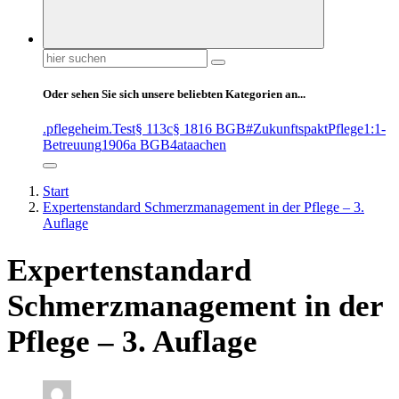
Suchen
nach:
Oder sehen Sie sich unsere beliebten Kategorien an...
.pflegeheim
.Test
§ 113c
§ 1816 BGB
#ZukunftspaktPflege
1:1-
Betreuung
1906a BGB
4at
aachen
Start
Expertenstandard Schmerzmanagement in der Pflege – 3.
Auflage
Expertenstandard
Schmerzmanagement in der
Pflege – 3. Auflage