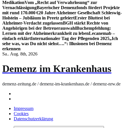
Medikation
Vom „Recht auf Verwahrlosung“ zur
Vernachlässigung
Bayerischer Demenzfonds fördert Projekte
mit rund 170.000 €
20 Jahre Alzheimer Gesellschaft Schleswig-
Holstein – Jubiläum in Preetz gefeiert
Erster Bluttest bei
Alzheimer-Verdacht zugelassen
BGH stärkt Rechte von
Angehörigen bei der Betreuerauswahl
Buchempfehlung:
Lernen mit der Alzheimerkrankheit zu leben
Lecanemab –
einfach erklärt
Internationaler Tag der Pflegenden 2025
„Ich
sehe was, was Du nicht siehst….“: Illusionen bei Demenz
erkennen
Sa.. Aug. 8th, 2026
Demenz im Krankenhaus
demenz-zeitung.de / demenz-im-krankenhaus.de / demenz-nrw.de
Impressum
Cookies
Datenschutzerklärung