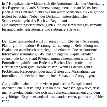
In 7 Hauptkapiteln widmen sich die Autorinnen sich der Umsetzung
des Expertenstandards Schmerzmanagement, der auf Menschen
jeden Alters zielt und nicht etwa nur ältere Menschen als Zielgruppe
isoliert betrachtet. Neben der Definition unterschiedlicher
Schmerzarten geht das Buch zu Beginn auf
Qualitätsprüfungsrichtlinien (QPR) und die Bewertungssystematik
für ambulante, teilstationäre und stationäre Pflege ein.
Der Expertenstandard wird in (seinen) fünf Ebenen – Screening,
Planung, Information / Beratung, Umsetzung d. Behandlung und
Evaluation ausführlich dargelegt und erläutert. Die strukturierte
Informationssammlung (SIS) hat ein eigenes Kapitel erhalten,
ebenso wie konkret auf Pflegeplanung eingegangen wird. Die
Formulierungshilfen am Ende des Buches können nicht nur
Berufsanfängern gute Dienste leisten. Wenn es darum geht zu
Problemen, Ressourcen oder auch Zielen und Maßnahmen zu
formulieren, findet hier einen kleinen Schatz mit Anregungen.
Gut gefallen haben mir die vielen praktischen Beispiele und die
übersichtliche Darstellung. Ein kleines „Nachschlagewerk“, dass
man Pflegefachleuten die sich mit Schmerzmanagement und dem
zugehörigen Expertenstandard auseinandersetzen, getrost empfehlen
kann.