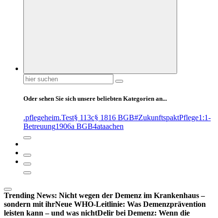
Suchen
nach:
Oder sehen Sie sich unsere beliebten Kategorien an...
.pflegeheim
.Test
§ 113c
§ 1816 BGB
#ZukunftspaktPflege
1:1-
Betreuung
1906a BGB
4at
aachen
Trending News:
Nicht wegen der Demenz im Krankenhaus –
sondern mit ihr
Neue WHO-Leitlinie: Was Demenzprävention
leisten kann – und was nicht
Delir bei Demenz: Wenn die