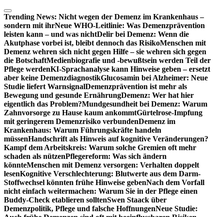
Zum
Inhalt
Trending News:
Nicht wegen der Demenz im Krankenhaus –
springen
sondern mit ihr
Neue WHO-Leitlinie: Was Demenzprävention
leisten kann – und was nicht
Delir bei Demenz: Wenn die
Akutphase vorbei ist, bleibt dennoch das Risiko
Menschen mit
Demenz wehren sich nicht gegen Hilfe – sie wehren sich gegen
die Botschaft
Medienbiografie und -bewußtsein werden Teil der
Pflege werden
KI-Sprachanalyse kann Hinweise geben – ersetzt
aber keine Demenzdiagnostik
Glucosamin bei Alzheimer: Neue
Studie liefert Warnsignal
Demenzprävention ist mehr als
Bewegung und gesunde Ernährung
Demenz: Wer hat hier
eigentlich das Problem?
Mundgesundheit bei Demenz: Warum
Zahnvorsorge zu Hause kaum ankommt
Gürtelrose-Impfung
mit geringerem Demenzrisiko verbunden
Demenz im
Krankenhaus: Warum Führungskräfte handeln
müssen
Handschrift als Hinweis auf kognitive Veränderungen?
Kampf dem Arbeitskreis: Warum solche Gremien oft mehr
schaden als nützen
Pflegereform: Was sich ändern
könnte
Menschen mit Demenz versorgen: Verhalten doppelt
lesen
Kognitive Verschlechterung: Blutwerte aus dem Darm-
Stoffwechsel könnten frühe Hinweise geben
Nach dem Vorfall
nicht einfach weitermachen: Warum Sie in der Pflege einen
Buddy-Check etablieren sollten
Swen Staack über
Demenzpolitik, Pflege und falsche Hoffnungen
Neue Studie: