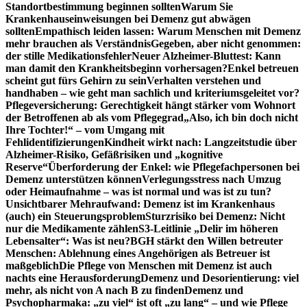
Standortbestimmung beginnen sollten
Warum Sie
Krankenhauseinweisungen bei Demenz gut abwägen
sollten
Empathisch leiden lassen: Warum Menschen mit Demenz
mehr brauchen als Verständnis
Gegeben, aber nicht genommen:
der stille Medikationsfehler
Neuer Alzheimer-Bluttest: Kann
man damit den Krankheitsbeginn vorhersagen?
Enkel betreuen
scheint gut fürs Gehirn zu sein
Verhalten verstehen und
handhaben – wie geht man sachlich und kriteriumsgeleitet vor?
Pflegeversicherung: Gerechtigkeit hängt stärker vom Wohnort
der Betroffenen ab als vom Pflegegrad
„Also, ich bin doch nicht
Ihre Tochter!“ – vom Umgang mit
Fehlidentifizierungen
Kindheit wirkt nach: Langzeitstudie über
Alzheimer-Risiko, Gefäßrisiken und „kognitive
Reserve“
Überforderung der Enkel: wie Pflegefachpersonen bei
Demenz unterstützen können
Verlegungsstress nach Umzug
oder Heimaufnahme – was ist normal und was ist zu tun?
Unsichtbarer Mehraufwand: Demenz ist im Krankenhaus
(auch) ein Steuerungsproblem
Sturzrisiko bei Demenz: Nicht
nur die Medikamente zählen
S3-Leitlinie „Delir im höheren
Lebensalter“: Was ist neu?
BGH stärkt den Willen betreuter
Menschen: Ablehnung eines Angehörigen als Betreuer ist
maßgeblich
Die Pflege von Menschen mit Demenz ist auch
nachts eine Herausforderung
Demenz und Desorientierung: viel
mehr, als nicht von A nach B zu finden
Demenz und
Psychopharmaka: „zu viel“ ist oft „zu lang“ – und wie Pflege