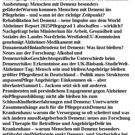
Ausbeutung: Menschen mit Demenz besonders
gefährdet
Warum kommen Menschen mit Demenz ins
Pflegeheim – und wann ist der richtige Zeitpunkt?
Rehabilitation bei Demenz – neue Impulse aus dem World
Alzheimer Report 2025
Pflegegrad 1 abschaffen – wirklich?
Nachgefragt beim Ministerium für Arbeit, Gesundheit und
Soziales des Landes Nordrhein-Westfalen
EU-Kommission
genehmigt Alzheimer-Medikament mit
Donanemab
Hinlauftendenz bei Demenz: Was lässt bleiben?
Neues aus der Forschung: Alkohol und
Demenzrisiko
Geschlechtsspezifische Unterschiede beim
Demenzrisiko: Erkenntnisse aus der UK-Biobank-Studie
Welt-
Alzheimer-Tag: Mensch sein und bleiben
Angehörige bleiben
größter Pflegedienst in Deutschland – Politik muss Strukturen
anpassen
Pflege Angehörige: Einkommen ok – aber
überlastet
Samuel L. Jackson setzt sich mit anderen
Prominenten mit persönlichem Engagement gegen Alzheimer
ein
Pflegeausbildung: nicht alle bleiben bis zum
Schluss
Kindheitserfahrungen und Demenz: Unerwartete
Zusammenhänge auch für die Pflegepraxis
Demenz im
Krankenhaus: warum die Versorgung so oft scheitert und was
sich ändern muss
Ratgeberbuch Demenz: neues aus Forschung
und Therapie für Betroffene und Angehörige
Delir im
Krankenhaus – warum Menschen mit Demenz besonders
gefährdet sind
Metformin senkt Demenz- und Sterberisiko bei