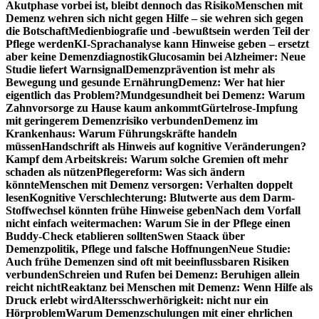
Akutphase vorbei ist, bleibt dennoch das Risiko
Menschen mit
Demenz wehren sich nicht gegen Hilfe – sie wehren sich gegen
die Botschaft
Medienbiografie und -bewußtsein werden Teil der
Pflege werden
KI-Sprachanalyse kann Hinweise geben – ersetzt
aber keine Demenzdiagnostik
Glucosamin bei Alzheimer: Neue
Studie liefert Warnsignal
Demenzprävention ist mehr als
Bewegung und gesunde Ernährung
Demenz: Wer hat hier
eigentlich das Problem?
Mundgesundheit bei Demenz: Warum
Zahnvorsorge zu Hause kaum ankommt
Gürtelrose-Impfung
mit geringerem Demenzrisiko verbunden
Demenz im
Krankenhaus: Warum Führungskräfte handeln
müssen
Handschrift als Hinweis auf kognitive Veränderungen?
Kampf dem Arbeitskreis: Warum solche Gremien oft mehr
schaden als nützen
Pflegereform: Was sich ändern
könnte
Menschen mit Demenz versorgen: Verhalten doppelt
lesen
Kognitive Verschlechterung: Blutwerte aus dem Darm-
Stoffwechsel könnten frühe Hinweise geben
Nach dem Vorfall
nicht einfach weitermachen: Warum Sie in der Pflege einen
Buddy-Check etablieren sollten
Swen Staack über
Demenzpolitik, Pflege und falsche Hoffnungen
Neue Studie:
Auch frühe Demenzen sind oft mit beeinflussbaren Risiken
verbunden
Schreien und Rufen bei Demenz: Beruhigen allein
reicht nicht
Reaktanz bei Menschen mit Demenz: Wenn Hilfe als
Druck erlebt wird
Altersschwerhörigkeit: nicht nur ein
Hörproblem
Warum Demenzschulungen mit einer ehrlichen