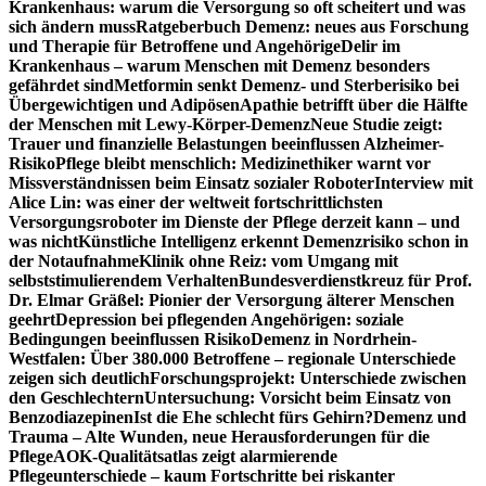
Krankenhaus: warum die Versorgung so oft scheitert und was
sich ändern muss
Ratgeberbuch Demenz: neues aus Forschung
und Therapie für Betroffene und Angehörige
Delir im
Krankenhaus – warum Menschen mit Demenz besonders
gefährdet sind
Metformin senkt Demenz- und Sterberisiko bei
Übergewichtigen und Adipösen
Apathie betrifft über die Hälfte
der Menschen mit Lewy-Körper-Demenz
Neue Studie zeigt:
Trauer und finanzielle Belastungen beeinflussen Alzheimer-
Risiko
Pflege bleibt menschlich: Medizinethiker warnt vor
Missverständnissen beim Einsatz sozialer Roboter
Interview mit
Alice Lin: was einer der weltweit fortschrittlichsten
Versorgungsroboter im Dienste der Pflege derzeit kann – und
was nicht
Künstliche Intelligenz erkennt Demenzrisiko schon in
der Notaufnahme
Klinik ohne Reiz: vom Umgang mit
selbststimulierendem Verhalten
Bundesverdienstkreuz für Prof.
Dr. Elmar Gräßel: Pionier der Versorgung älterer Menschen
geehrt
Depression bei pflegenden Angehörigen: soziale
Bedingungen beeinflussen Risiko
Demenz in Nordrhein-
Westfalen: Über 380.000 Betroffene – regionale Unterschiede
zeigen sich deutlich
Forschungsprojekt: Unterschiede zwischen
den Geschlechtern
Untersuchung: Vorsicht beim Einsatz von
Benzodiazepinen
Ist die Ehe schlecht fürs Gehirn?
Demenz und
Trauma – Alte Wunden, neue Herausforderungen für die
Pflege
AOK-Qualitätsatlas zeigt alarmierende
Pflegeunterschiede – kaum Fortschritte bei riskanter