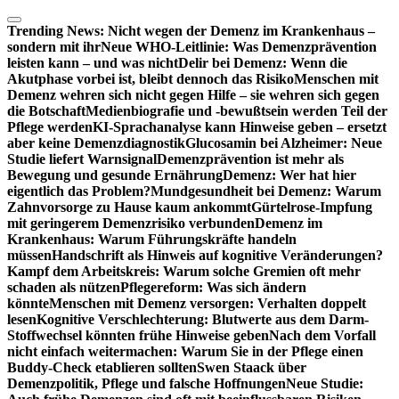
Zum
Inhalt
Trending News:
Nicht wegen der Demenz im Krankenhaus –
springen
sondern mit ihr
Neue WHO-Leitlinie: Was Demenzprävention
leisten kann – und was nicht
Delir bei Demenz: Wenn die
Akutphase vorbei ist, bleibt dennoch das Risiko
Menschen mit
Demenz wehren sich nicht gegen Hilfe – sie wehren sich gegen
die Botschaft
Medienbiografie und -bewußtsein werden Teil der
Pflege werden
KI-Sprachanalyse kann Hinweise geben – ersetzt
aber keine Demenzdiagnostik
Glucosamin bei Alzheimer: Neue
Studie liefert Warnsignal
Demenzprävention ist mehr als
Bewegung und gesunde Ernährung
Demenz: Wer hat hier
eigentlich das Problem?
Mundgesundheit bei Demenz: Warum
Zahnvorsorge zu Hause kaum ankommt
Gürtelrose-Impfung
mit geringerem Demenzrisiko verbunden
Demenz im
Krankenhaus: Warum Führungskräfte handeln
müssen
Handschrift als Hinweis auf kognitive Veränderungen?
Kampf dem Arbeitskreis: Warum solche Gremien oft mehr
schaden als nützen
Pflegereform: Was sich ändern
könnte
Menschen mit Demenz versorgen: Verhalten doppelt
lesen
Kognitive Verschlechterung: Blutwerte aus dem Darm-
Stoffwechsel könnten frühe Hinweise geben
Nach dem Vorfall
nicht einfach weitermachen: Warum Sie in der Pflege einen
Buddy-Check etablieren sollten
Swen Staack über
Demenzpolitik, Pflege und falsche Hoffnungen
Neue Studie: