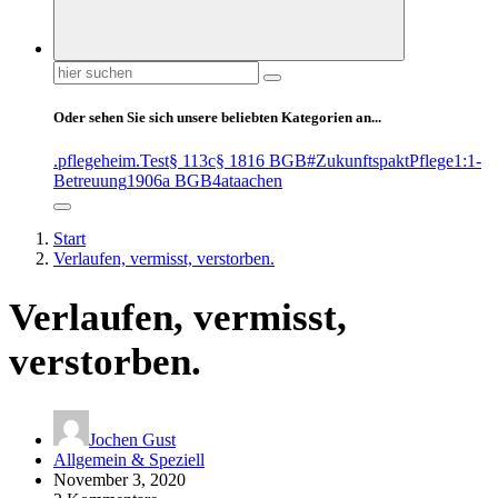
Suchen
nach:
Oder sehen Sie sich unsere beliebten Kategorien an...
.pflegeheim
.Test
§ 113c
§ 1816 BGB
#ZukunftspaktPflege
1:1-
Betreuung
1906a BGB
4at
aachen
Start
Verlaufen, vermisst, verstorben.
Verlaufen, vermisst,
verstorben.
Jochen Gust
Allgemein & Speziell
November 3, 2020