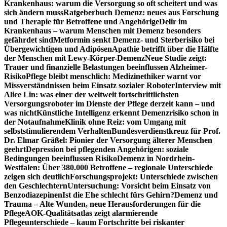
Krankenhaus: warum die Versorgung so oft scheitert und was
sich ändern muss
Ratgeberbuch Demenz: neues aus Forschung
und Therapie für Betroffene und Angehörige
Delir im
Krankenhaus – warum Menschen mit Demenz besonders
gefährdet sind
Metformin senkt Demenz- und Sterberisiko bei
Übergewichtigen und Adipösen
Apathie betrifft über die Hälfte
der Menschen mit Lewy-Körper-Demenz
Neue Studie zeigt:
Trauer und finanzielle Belastungen beeinflussen Alzheimer-
Risiko
Pflege bleibt menschlich: Medizinethiker warnt vor
Missverständnissen beim Einsatz sozialer Roboter
Interview mit
Alice Lin: was einer der weltweit fortschrittlichsten
Versorgungsroboter im Dienste der Pflege derzeit kann – und
was nicht
Künstliche Intelligenz erkennt Demenzrisiko schon in
der Notaufnahme
Klinik ohne Reiz: vom Umgang mit
selbststimulierendem Verhalten
Bundesverdienstkreuz für Prof.
Dr. Elmar Gräßel: Pionier der Versorgung älterer Menschen
geehrt
Depression bei pflegenden Angehörigen: soziale
Bedingungen beeinflussen Risiko
Demenz in Nordrhein-
Westfalen: Über 380.000 Betroffene – regionale Unterschiede
zeigen sich deutlich
Forschungsprojekt: Unterschiede zwischen
den Geschlechtern
Untersuchung: Vorsicht beim Einsatz von
Benzodiazepinen
Ist die Ehe schlecht fürs Gehirn?
Demenz und
Trauma – Alte Wunden, neue Herausforderungen für die
Pflege
AOK-Qualitätsatlas zeigt alarmierende
Pflegeunterschiede – kaum Fortschritte bei riskanter