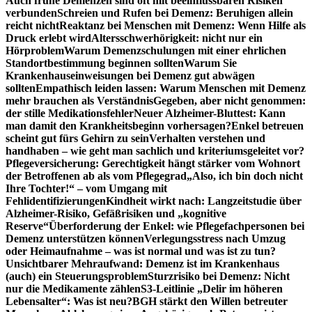
Auch frühe Demenzen sind oft mit beeinflussbaren Risiken
verbunden
Schreien und Rufen bei Demenz: Beruhigen allein
reicht nicht
Reaktanz bei Menschen mit Demenz: Wenn Hilfe als
Druck erlebt wird
Altersschwerhörigkeit: nicht nur ein
Hörproblem
Warum Demenzschulungen mit einer ehrlichen
Standortbestimmung beginnen sollten
Warum Sie
Krankenhauseinweisungen bei Demenz gut abwägen
sollten
Empathisch leiden lassen: Warum Menschen mit Demenz
mehr brauchen als Verständnis
Gegeben, aber nicht genommen:
der stille Medikationsfehler
Neuer Alzheimer-Bluttest: Kann
man damit den Krankheitsbeginn vorhersagen?
Enkel betreuen
scheint gut fürs Gehirn zu sein
Verhalten verstehen und
handhaben – wie geht man sachlich und kriteriumsgeleitet vor?
Pflegeversicherung: Gerechtigkeit hängt stärker vom Wohnort
der Betroffenen ab als vom Pflegegrad
„Also, ich bin doch nicht
Ihre Tochter!“ – vom Umgang mit
Fehlidentifizierungen
Kindheit wirkt nach: Langzeitstudie über
Alzheimer-Risiko, Gefäßrisiken und „kognitive
Reserve“
Überforderung der Enkel: wie Pflegefachpersonen bei
Demenz unterstützen können
Verlegungsstress nach Umzug
oder Heimaufnahme – was ist normal und was ist zu tun?
Unsichtbarer Mehraufwand: Demenz ist im Krankenhaus
(auch) ein Steuerungsproblem
Sturzrisiko bei Demenz: Nicht
nur die Medikamente zählen
S3-Leitlinie „Delir im höheren
Lebensalter“: Was ist neu?
BGH stärkt den Willen betreuter