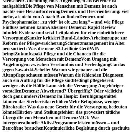
Menschen: Ablehnung eines Angehörigen als Betreuer ist
maßgeblich
Die Pflege von Menschen mit Demenz ist auch
nachts eine Herausforderung
Demenz und Desorientierung: viel
mehr, als nicht von A nach B zu finden
Demenz und
Psychopharmaka: „zu viel“ ist oft „zu lang“ – und wie Pflege
Einfluss nehmen kann
Alzheimer-Demenz: Rapid Review
bündelt Evidenz und setzt Leitplanken für eine einheitlichere
Versorgung
Kanzler kritisiert Bund-Länder-Arbeitsgruppe zur
Reform der Pflegeversicherung
Schmerzmanagement im Alter
neu sortiert: Was die neue S3-Leitlinie GeriPAIN
bringt
Zukunftspakt Pflege und die Chancen für die
Versorgung von Menschen mit Demenz
Vom Umgang mit
Angehörigen: zwischen Verständnis und Verteidigung
Caritas
gegen Sawatzki-Schelte: Warum wir genauer auf die
Altenpflege schauen müssen
Warum die fehlenden Diagnosen
auch ein Auftrag für die Pflege sind
Bedingt pflegebereit:
weniger als die Hälfte kann sich die Versorgung Angehöriger
vorstellen
Demenz: Abwehrend? Übergriffig? Oder vielleicht
doch ganz anders?
Demenz im Hospiz: Beruhigungsmittel
können das Sterberisiko erhöhen
Mehr Befugnisse, weniger
Bürokratie: Was das neue Gesetz für die Versorgung bedeuten
könnte
Hürden- und Stellungsfehler: das provoziert tätliche
Übergriffe von Menschen mit Demenz
MCI: Was
intergenerationelle Aktiv-Programme leisten müssen – und
Betroffene brauchen
Kontinuierliche Begleitung durch geschulte