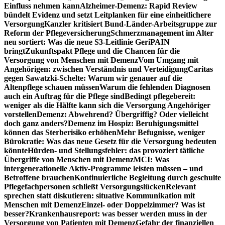
Einfluss nehmen kann
Alzheimer-Demenz: Rapid Review
bündelt Evidenz und setzt Leitplanken für eine einheitlichere
Versorgung
Kanzler kritisiert Bund-Länder-Arbeitsgruppe zur
Reform der Pflegeversicherung
Schmerzmanagement im Alter
neu sortiert: Was die neue S3-Leitlinie GeriPAIN
bringt
Zukunftspakt Pflege und die Chancen für die
Versorgung von Menschen mit Demenz
Vom Umgang mit
Angehörigen: zwischen Verständnis und Verteidigung
Caritas
gegen Sawatzki-Schelte: Warum wir genauer auf die
Altenpflege schauen müssen
Warum die fehlenden Diagnosen
auch ein Auftrag für die Pflege sind
Bedingt pflegebereit:
weniger als die Hälfte kann sich die Versorgung Angehöriger
vorstellen
Demenz: Abwehrend? Übergriffig? Oder vielleicht
doch ganz anders?
Demenz im Hospiz: Beruhigungsmittel
können das Sterberisiko erhöhen
Mehr Befugnisse, weniger
Bürokratie: Was das neue Gesetz für die Versorgung bedeuten
könnte
Hürden- und Stellungsfehler: das provoziert tätliche
Übergriffe von Menschen mit Demenz
MCI: Was
intergenerationelle Aktiv-Programme leisten müssen – und
Betroffene brauchen
Kontinuierliche Begleitung durch geschulte
Pflegefachpersonen schließt Versorgungslücken
Relevant
sprechen statt diskutieren: situative Kommunikation mit
Menschen mit Demenz
Einzel- oder Doppelzimmer? Was ist
besser?
Krankenhausreport: was besser werden muss in der
Versorgung von Patienten mit Demenz
Gefahr der finanziellen