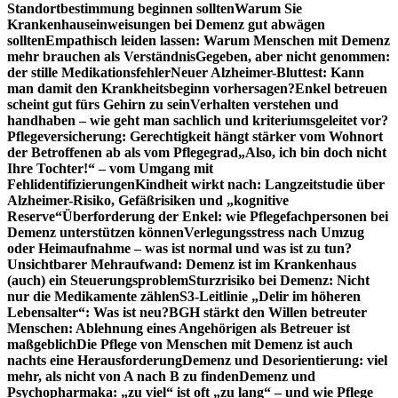
Standortbestimmung beginnen sollten
Warum Sie
Krankenhauseinweisungen bei Demenz gut abwägen
sollten
Empathisch leiden lassen: Warum Menschen mit Demenz
mehr brauchen als Verständnis
Gegeben, aber nicht genommen:
der stille Medikationsfehler
Neuer Alzheimer-Bluttest: Kann
man damit den Krankheitsbeginn vorhersagen?
Enkel betreuen
scheint gut fürs Gehirn zu sein
Verhalten verstehen und
handhaben – wie geht man sachlich und kriteriumsgeleitet vor?
Pflegeversicherung: Gerechtigkeit hängt stärker vom Wohnort
der Betroffenen ab als vom Pflegegrad
„Also, ich bin doch nicht
Ihre Tochter!“ – vom Umgang mit
Fehlidentifizierungen
Kindheit wirkt nach: Langzeitstudie über
Alzheimer-Risiko, Gefäßrisiken und „kognitive
Reserve“
Überforderung der Enkel: wie Pflegefachpersonen bei
Demenz unterstützen können
Verlegungsstress nach Umzug
oder Heimaufnahme – was ist normal und was ist zu tun?
Unsichtbarer Mehraufwand: Demenz ist im Krankenhaus
(auch) ein Steuerungsproblem
Sturzrisiko bei Demenz: Nicht
nur die Medikamente zählen
S3-Leitlinie „Delir im höheren
Lebensalter“: Was ist neu?
BGH stärkt den Willen betreuter
Menschen: Ablehnung eines Angehörigen als Betreuer ist
maßgeblich
Die Pflege von Menschen mit Demenz ist auch
nachts eine Herausforderung
Demenz und Desorientierung: viel
mehr, als nicht von A nach B zu finden
Demenz und
Psychopharmaka: „zu viel“ ist oft „zu lang“ – und wie Pflege