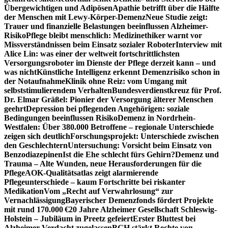
Übergewichtigen und Adipösen
Apathie betrifft über die Hälfte
der Menschen mit Lewy-Körper-Demenz
Neue Studie zeigt:
Trauer und finanzielle Belastungen beeinflussen Alzheimer-
Risiko
Pflege bleibt menschlich: Medizinethiker warnt vor
Missverständnissen beim Einsatz sozialer Roboter
Interview mit
Alice Lin: was einer der weltweit fortschrittlichsten
Versorgungsroboter im Dienste der Pflege derzeit kann – und
was nicht
Künstliche Intelligenz erkennt Demenzrisiko schon in
der Notaufnahme
Klinik ohne Reiz: vom Umgang mit
selbststimulierendem Verhalten
Bundesverdienstkreuz für Prof.
Dr. Elmar Gräßel: Pionier der Versorgung älterer Menschen
geehrt
Depression bei pflegenden Angehörigen: soziale
Bedingungen beeinflussen Risiko
Demenz in Nordrhein-
Westfalen: Über 380.000 Betroffene – regionale Unterschiede
zeigen sich deutlich
Forschungsprojekt: Unterschiede zwischen
den Geschlechtern
Untersuchung: Vorsicht beim Einsatz von
Benzodiazepinen
Ist die Ehe schlecht fürs Gehirn?
Demenz und
Trauma – Alte Wunden, neue Herausforderungen für die
Pflege
AOK-Qualitätsatlas zeigt alarmierende
Pflegeunterschiede – kaum Fortschritte bei riskanter
Medikation
Vom „Recht auf Verwahrlosung“ zur
Vernachlässigung
Bayerischer Demenzfonds fördert Projekte
mit rund 170.000 €
20 Jahre Alzheimer Gesellschaft Schleswig-
Holstein – Jubiläum in Preetz gefeiert
Erster Bluttest bei
Alzheimer-Verdacht zugelassen
BGH stärkt Rechte von