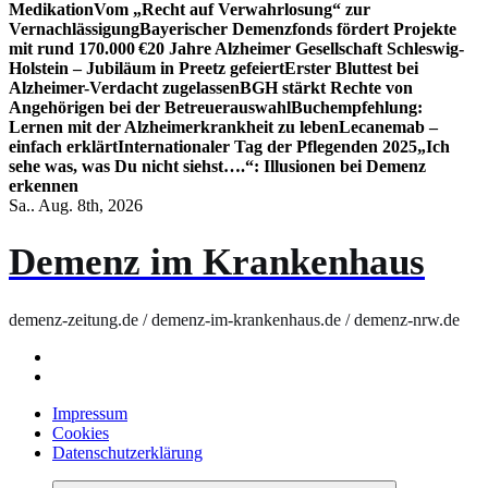
Medikation
Vom „Recht auf Verwahrlosung“ zur
Vernachlässigung
Bayerischer Demenzfonds fördert Projekte
mit rund 170.000 €
20 Jahre Alzheimer Gesellschaft Schleswig-
Holstein – Jubiläum in Preetz gefeiert
Erster Bluttest bei
Alzheimer-Verdacht zugelassen
BGH stärkt Rechte von
Angehörigen bei der Betreuerauswahl
Buchempfehlung:
Lernen mit der Alzheimerkrankheit zu leben
Lecanemab –
einfach erklärt
Internationaler Tag der Pflegenden 2025
„Ich
sehe was, was Du nicht siehst….“: Illusionen bei Demenz
erkennen
Sa.. Aug. 8th, 2026
Demenz im Krankenhaus
demenz-zeitung.de / demenz-im-krankenhaus.de / demenz-nrw.de
Impressum
Cookies
Datenschutzerklärung