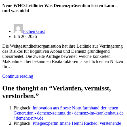
Neue WHO-Leitlinie: Was Demenzprävention leisten kann –
und was nicht
Jochen Gust
Juli 20, 2026
Die Weltgesundheitsorganisation hat ihre Leitlinie zur Verringerung
des Risikos für kognitiven Abbau und Demenz grundlegend
überarbeitet. Die zweite Auflage bewertet, welche konkreten
Maßnahmen bei bekannten Risikofaktoren tatsächlich einen Nutzen
für…
Continue reading
One thought on “
Verlaufen, vermisst,
verstorben.
”
Pingback:
Innovation aus Soest: Notrufarmband der neuen
Generation - demenz-zeitung.de / demenz-im-krankenhaus.de
/ demenz-nrw.de
Pingback:
Pflegeexpertin Imane Henni Rached: verstehende