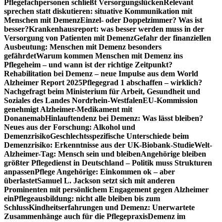
Pflegefachpersonen schließt Versorgungslücken
Relevant
sprechen statt diskutieren: situative Kommunikation mit
Menschen mit Demenz
Einzel- oder Doppelzimmer? Was ist
besser?
Krankenhausreport: was besser werden muss in der
Versorgung von Patienten mit Demenz
Gefahr der finanziellen
Ausbeutung: Menschen mit Demenz besonders
gefährdet
Warum kommen Menschen mit Demenz ins
Pflegeheim – und wann ist der richtige Zeitpunkt?
Rehabilitation bei Demenz – neue Impulse aus dem World
Alzheimer Report 2025
Pflegegrad 1 abschaffen – wirklich?
Nachgefragt beim Ministerium für Arbeit, Gesundheit und
Soziales des Landes Nordrhein-Westfalen
EU-Kommission
genehmigt Alzheimer-Medikament mit
Donanemab
Hinlauftendenz bei Demenz: Was lässt bleiben?
Neues aus der Forschung: Alkohol und
Demenzrisiko
Geschlechtsspezifische Unterschiede beim
Demenzrisiko: Erkenntnisse aus der UK-Biobank-Studie
Welt-
Alzheimer-Tag: Mensch sein und bleiben
Angehörige bleiben
größter Pflegedienst in Deutschland – Politik muss Strukturen
anpassen
Pflege Angehörige: Einkommen ok – aber
überlastet
Samuel L. Jackson setzt sich mit anderen
Prominenten mit persönlichem Engagement gegen Alzheimer
ein
Pflegeausbildung: nicht alle bleiben bis zum
Schluss
Kindheitserfahrungen und Demenz: Unerwartete
Zusammenhänge auch für die Pflegepraxis
Demenz im