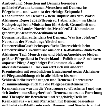
Ausbeutung: Menschen mit Demenz besonders
gefährdet
Warum kommen Menschen mit Demenz ins
Pflegeheim – und wann ist der richtige Zeitpunkt?
Rehabilitation bei Demenz – neue Impulse aus dem World
Alzheimer Report 2025
Pflegegrad 1 abschaffen – wirklich?
Nachgefragt beim Ministerium für Arbeit, Gesundheit und
Soziales des Landes Nordrhein-Westfalen
EU-Kommission
genehmigt Alzheimer-Medikament mit
Donanemab
Hinlauftendenz bei Demenz: Was lässt bleiben?
Neues aus der Forschung: Alkohol und
Demenzrisiko
Geschlechtsspezifische Unterschiede beim
Demenzrisiko: Erkenntnisse aus der UK-Biobank-Studie
Welt-
Alzheimer-Tag: Mensch sein und bleiben
Angehörige bleiben
größter Pflegedienst in Deutschland – Politik muss Strukturen
anpassen
Pflege Angehörige: Einkommen ok – aber
überlastet
Samuel L. Jackson setzt sich mit anderen
Prominenten mit persönlichem Engagement gegen Alzheimer
ein
Pflegeausbildung: nicht alle bleiben bis zum
Schluss
Kindheitserfahrungen und Demenz: Unerwartete
Zusammenhänge auch für die Pflegepraxis
Demenz im
Krankenhaus: warum die Versorgung so oft scheitert und was
sich ändern muss
Ratgeberbuch Demenz: neues aus Forschung
und Therapie für Betroffene und Angehörige
Delir im
Krankenhaus – warum Menschen mit Demenz besonders
gefährdet sind
Metformin senkt Demenz- und Sterberisiko bei