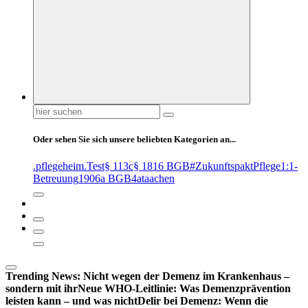
Suchen
nach:
Oder sehen Sie sich unsere beliebten Kategorien an...
.pflegeheim
.Test
§ 113c
§ 1816 BGB
#ZukunftspaktPflege
1:1-
Betreuung
1906a BGB
4at
aachen
Trending News:
Nicht wegen der Demenz im Krankenhaus –
sondern mit ihr
Neue WHO-Leitlinie: Was Demenzprävention
leisten kann – und was nicht
Delir bei Demenz: Wenn die