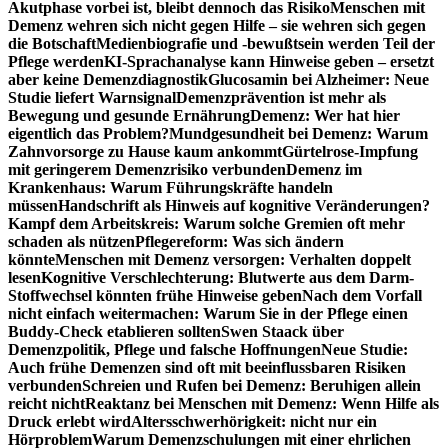
Akutphase vorbei ist, bleibt dennoch das Risiko
Menschen mit
Demenz wehren sich nicht gegen Hilfe – sie wehren sich gegen
die Botschaft
Medienbiografie und -bewußtsein werden Teil der
Pflege werden
KI-Sprachanalyse kann Hinweise geben – ersetzt
aber keine Demenzdiagnostik
Glucosamin bei Alzheimer: Neue
Studie liefert Warnsignal
Demenzprävention ist mehr als
Bewegung und gesunde Ernährung
Demenz: Wer hat hier
eigentlich das Problem?
Mundgesundheit bei Demenz: Warum
Zahnvorsorge zu Hause kaum ankommt
Gürtelrose-Impfung
mit geringerem Demenzrisiko verbunden
Demenz im
Krankenhaus: Warum Führungskräfte handeln
müssen
Handschrift als Hinweis auf kognitive Veränderungen?
Kampf dem Arbeitskreis: Warum solche Gremien oft mehr
schaden als nützen
Pflegereform: Was sich ändern
könnte
Menschen mit Demenz versorgen: Verhalten doppelt
lesen
Kognitive Verschlechterung: Blutwerte aus dem Darm-
Stoffwechsel könnten frühe Hinweise geben
Nach dem Vorfall
nicht einfach weitermachen: Warum Sie in der Pflege einen
Buddy-Check etablieren sollten
Swen Staack über
Demenzpolitik, Pflege und falsche Hoffnungen
Neue Studie:
Auch frühe Demenzen sind oft mit beeinflussbaren Risiken
verbunden
Schreien und Rufen bei Demenz: Beruhigen allein
reicht nicht
Reaktanz bei Menschen mit Demenz: Wenn Hilfe als
Druck erlebt wird
Altersschwerhörigkeit: nicht nur ein
Hörproblem
Warum Demenzschulungen mit einer ehrlichen