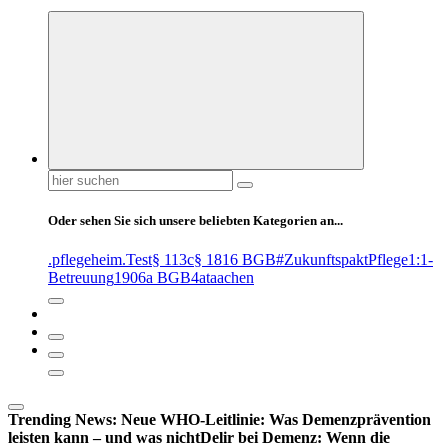
Suchen
nach:
Oder sehen Sie sich unsere beliebten Kategorien an...
.pflegeheim
.Test
§ 113c
§ 1816 BGB
#ZukunftspaktPflege
1:1-
Betreuung
1906a BGB
4at
aachen
Trending News:
Neue WHO-Leitlinie: Was Demenzprävention
leisten kann – und was nicht
Delir bei Demenz: Wenn die