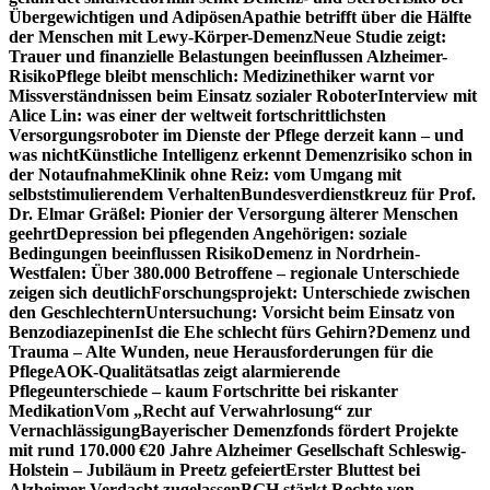
Übergewichtigen und Adipösen
Apathie betrifft über die Hälfte
der Menschen mit Lewy-Körper-Demenz
Neue Studie zeigt:
Trauer und finanzielle Belastungen beeinflussen Alzheimer-
Risiko
Pflege bleibt menschlich: Medizinethiker warnt vor
Missverständnissen beim Einsatz sozialer Roboter
Interview mit
Alice Lin: was einer der weltweit fortschrittlichsten
Versorgungsroboter im Dienste der Pflege derzeit kann – und
was nicht
Künstliche Intelligenz erkennt Demenzrisiko schon in
der Notaufnahme
Klinik ohne Reiz: vom Umgang mit
selbststimulierendem Verhalten
Bundesverdienstkreuz für Prof.
Dr. Elmar Gräßel: Pionier der Versorgung älterer Menschen
geehrt
Depression bei pflegenden Angehörigen: soziale
Bedingungen beeinflussen Risiko
Demenz in Nordrhein-
Westfalen: Über 380.000 Betroffene – regionale Unterschiede
zeigen sich deutlich
Forschungsprojekt: Unterschiede zwischen
den Geschlechtern
Untersuchung: Vorsicht beim Einsatz von
Benzodiazepinen
Ist die Ehe schlecht fürs Gehirn?
Demenz und
Trauma – Alte Wunden, neue Herausforderungen für die
Pflege
AOK-Qualitätsatlas zeigt alarmierende
Pflegeunterschiede – kaum Fortschritte bei riskanter
Medikation
Vom „Recht auf Verwahrlosung“ zur
Vernachlässigung
Bayerischer Demenzfonds fördert Projekte
mit rund 170.000 €
20 Jahre Alzheimer Gesellschaft Schleswig-
Holstein – Jubiläum in Preetz gefeiert
Erster Bluttest bei
Alzheimer-Verdacht zugelassen
BGH stärkt Rechte von