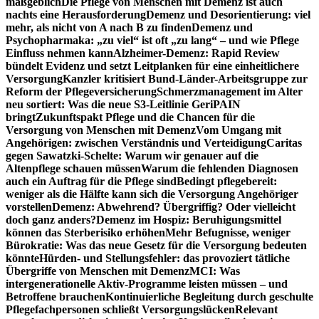
maßgeblich
Die Pflege von Menschen mit Demenz ist auch
nachts eine Herausforderung
Demenz und Desorientierung: viel
mehr, als nicht von A nach B zu finden
Demenz und
Psychopharmaka: „zu viel“ ist oft „zu lang“ – und wie Pflege
Einfluss nehmen kann
Alzheimer-Demenz: Rapid Review
bündelt Evidenz und setzt Leitplanken für eine einheitlichere
Versorgung
Kanzler kritisiert Bund-Länder-Arbeitsgruppe zur
Reform der Pflegeversicherung
Schmerzmanagement im Alter
neu sortiert: Was die neue S3-Leitlinie GeriPAIN
bringt
Zukunftspakt Pflege und die Chancen für die
Versorgung von Menschen mit Demenz
Vom Umgang mit
Angehörigen: zwischen Verständnis und Verteidigung
Caritas
gegen Sawatzki-Schelte: Warum wir genauer auf die
Altenpflege schauen müssen
Warum die fehlenden Diagnosen
auch ein Auftrag für die Pflege sind
Bedingt pflegebereit:
weniger als die Hälfte kann sich die Versorgung Angehöriger
vorstellen
Demenz: Abwehrend? Übergriffig? Oder vielleicht
doch ganz anders?
Demenz im Hospiz: Beruhigungsmittel
können das Sterberisiko erhöhen
Mehr Befugnisse, weniger
Bürokratie: Was das neue Gesetz für die Versorgung bedeuten
könnte
Hürden- und Stellungsfehler: das provoziert tätliche
Übergriffe von Menschen mit Demenz
MCI: Was
intergenerationelle Aktiv-Programme leisten müssen – und
Betroffene brauchen
Kontinuierliche Begleitung durch geschulte
Pflegefachpersonen schließt Versorgungslücken
Relevant