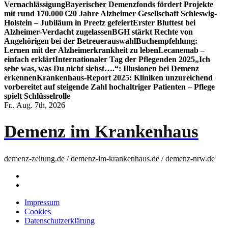
Vernachlässigung
Bayerischer Demenzfonds fördert Projekte
mit rund 170.000 €
20 Jahre Alzheimer Gesellschaft Schleswig-
Holstein – Jubiläum in Preetz gefeiert
Erster Bluttest bei
Alzheimer-Verdacht zugelassen
BGH stärkt Rechte von
Angehörigen bei der Betreuerauswahl
Buchempfehlung:
Lernen mit der Alzheimerkrankheit zu leben
Lecanemab –
einfach erklärt
Internationaler Tag der Pflegenden 2025
„Ich
sehe was, was Du nicht siehst….“: Illusionen bei Demenz
erkennen
Krankenhaus-Report 2025: Kliniken unzureichend
vorbereitet auf steigende Zahl hochaltriger Patienten – Pflege
spielt Schlüsselrolle
Fr.. Aug. 7th, 2026
Demenz im Krankenhaus
demenz-zeitung.de / demenz-im-krankenhaus.de / demenz-nrw.de
Impressum
Cookies
Datenschutzerklärung