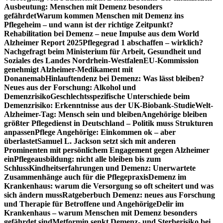
Ausbeutung: Menschen mit Demenz besonders
gefährdet
Warum kommen Menschen mit Demenz ins
Pflegeheim – und wann ist der richtige Zeitpunkt?
Rehabilitation bei Demenz – neue Impulse aus dem World
Alzheimer Report 2025
Pflegegrad 1 abschaffen – wirklich?
Nachgefragt beim Ministerium für Arbeit, Gesundheit und
Soziales des Landes Nordrhein-Westfalen
EU-Kommission
genehmigt Alzheimer-Medikament mit
Donanemab
Hinlauftendenz bei Demenz: Was lässt bleiben?
Neues aus der Forschung: Alkohol und
Demenzrisiko
Geschlechtsspezifische Unterschiede beim
Demenzrisiko: Erkenntnisse aus der UK-Biobank-Studie
Welt-
Alzheimer-Tag: Mensch sein und bleiben
Angehörige bleiben
größter Pflegedienst in Deutschland – Politik muss Strukturen
anpassen
Pflege Angehörige: Einkommen ok – aber
überlastet
Samuel L. Jackson setzt sich mit anderen
Prominenten mit persönlichem Engagement gegen Alzheimer
ein
Pflegeausbildung: nicht alle bleiben bis zum
Schluss
Kindheitserfahrungen und Demenz: Unerwartete
Zusammenhänge auch für die Pflegepraxis
Demenz im
Krankenhaus: warum die Versorgung so oft scheitert und was
sich ändern muss
Ratgeberbuch Demenz: neues aus Forschung
und Therapie für Betroffene und Angehörige
Delir im
Krankenhaus – warum Menschen mit Demenz besonders
gefährdet sind
Metformin senkt Demenz- und Sterberisiko bei