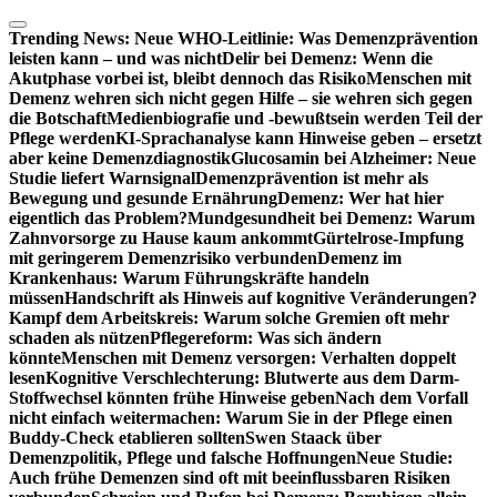
Zum
Inhalt
Trending News:
Neue WHO-Leitlinie: Was Demenzprävention
springen
leisten kann – und was nicht
Delir bei Demenz: Wenn die
Akutphase vorbei ist, bleibt dennoch das Risiko
Menschen mit
Demenz wehren sich nicht gegen Hilfe – sie wehren sich gegen
die Botschaft
Medienbiografie und -bewußtsein werden Teil der
Pflege werden
KI-Sprachanalyse kann Hinweise geben – ersetzt
aber keine Demenzdiagnostik
Glucosamin bei Alzheimer: Neue
Studie liefert Warnsignal
Demenzprävention ist mehr als
Bewegung und gesunde Ernährung
Demenz: Wer hat hier
eigentlich das Problem?
Mundgesundheit bei Demenz: Warum
Zahnvorsorge zu Hause kaum ankommt
Gürtelrose-Impfung
mit geringerem Demenzrisiko verbunden
Demenz im
Krankenhaus: Warum Führungskräfte handeln
müssen
Handschrift als Hinweis auf kognitive Veränderungen?
Kampf dem Arbeitskreis: Warum solche Gremien oft mehr
schaden als nützen
Pflegereform: Was sich ändern
könnte
Menschen mit Demenz versorgen: Verhalten doppelt
lesen
Kognitive Verschlechterung: Blutwerte aus dem Darm-
Stoffwechsel könnten frühe Hinweise geben
Nach dem Vorfall
nicht einfach weitermachen: Warum Sie in der Pflege einen
Buddy-Check etablieren sollten
Swen Staack über
Demenzpolitik, Pflege und falsche Hoffnungen
Neue Studie:
Auch frühe Demenzen sind oft mit beeinflussbaren Risiken