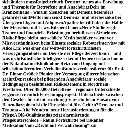
sich ändern muss
Ratgeberbuch Demenz: neues aus Forschung
und Therapie für Betroffene und Angehörige
Delir im
Krankenhaus – warum Menschen mit Demenz besonders
gefährdet sind
Metformin senkt Demenz- und Sterberisiko bei
Übergewichtigen und Adipösen
Apathie betrifft über die Hälfte
der Menschen mit Lewy-Körper-Demenz
Neue Studie zeigt:
Trauer und finanzielle Belastungen beeinflussen Alzheimer-
Risiko
Pflege bleibt menschlich: Medizinethiker warnt vor
Missverständnissen beim Einsatz sozialer Roboter
Interview mit
Alice Lin: was einer der weltweit fortschrittlichsten
Versorgungsroboter im Dienste der Pflege derzeit kann – und
was nicht
Künstliche Intelligenz erkennt Demenzrisiko schon in
der Notaufnahme
Klinik ohne Reiz: vom Umgang mit
selbststimulierendem Verhalten
Bundesverdienstkreuz für Prof.
Dr. Elmar Gräßel: Pionier der Versorgung älterer Menschen
geehrt
Depression bei pflegenden Angehörigen: soziale
Bedingungen beeinflussen Risiko
Demenz in Nordrhein-
Westfalen: Über 380.000 Betroffene – regionale Unterschiede
zeigen sich deutlich
Forschungsprojekt: Unterschiede zwischen
den Geschlechtern
Untersuchung: Vorsicht beim Einsatz von
Benzodiazepinen
Ist die Ehe schlecht fürs Gehirn?
Demenz und
Trauma – Alte Wunden, neue Herausforderungen für die
Pflege
AOK-Qualitätsatlas zeigt alarmierende
Pflegeunterschiede – kaum Fortschritte bei riskanter
Medikation
Vom „Recht auf Verwahrlosung“ zur