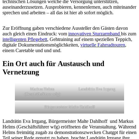
technischen Lösungen welche die Versorgung unterstützen,
auseinanderzusetzen. Ausprobieren, kennenlernen, auch miteinander
sprechen und arbeiten – all das ist hier ab sofort möglich.
Zur Eröffnung gaben verschiedene Aussteller den Gästen davon
auch gleich einen Eindruck: vom
innovativen Sturzarmband
bis zum
intelligenten Pflegebett
, Gehtraining auf einem speziellen Teppich,
digitale Dokumentationsmöglichkeiten,
virtuelle Fahrradtouren
,
einem Caretable und und und.
Ein Ort auch für Austausch und
Vernetzung
Markus Helms
Landrätin Eva Irrgang
(Geschäftsführer wfg)
Bürgermeister Malte Dahlhoff
Landrätin Eva Irrgang, Bürgermeister Malte Dahlhoff und Markus
Helms (Geschäftsführer wfg) eröffneten die Veranstaltung. Während
Helms freimütig zugab zu demonstrationszwecken Chatgpt für einen
Teil seiner Rede genutzt zu haben, brachte Landrätin Irrgang ihre