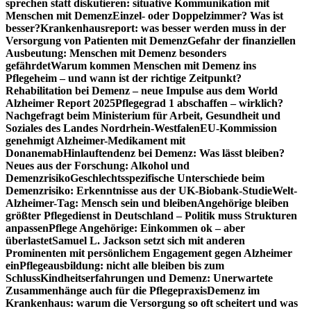
sprechen statt diskutieren: situative Kommunikation mit
Menschen mit Demenz
Einzel- oder Doppelzimmer? Was ist
besser?
Krankenhausreport: was besser werden muss in der
Versorgung von Patienten mit Demenz
Gefahr der finanziellen
Ausbeutung: Menschen mit Demenz besonders
gefährdet
Warum kommen Menschen mit Demenz ins
Pflegeheim – und wann ist der richtige Zeitpunkt?
Rehabilitation bei Demenz – neue Impulse aus dem World
Alzheimer Report 2025
Pflegegrad 1 abschaffen – wirklich?
Nachgefragt beim Ministerium für Arbeit, Gesundheit und
Soziales des Landes Nordrhein-Westfalen
EU-Kommission
genehmigt Alzheimer-Medikament mit
Donanemab
Hinlauftendenz bei Demenz: Was lässt bleiben?
Neues aus der Forschung: Alkohol und
Demenzrisiko
Geschlechtsspezifische Unterschiede beim
Demenzrisiko: Erkenntnisse aus der UK-Biobank-Studie
Welt-
Alzheimer-Tag: Mensch sein und bleiben
Angehörige bleiben
größter Pflegedienst in Deutschland – Politik muss Strukturen
anpassen
Pflege Angehörige: Einkommen ok – aber
überlastet
Samuel L. Jackson setzt sich mit anderen
Prominenten mit persönlichem Engagement gegen Alzheimer
ein
Pflegeausbildung: nicht alle bleiben bis zum
Schluss
Kindheitserfahrungen und Demenz: Unerwartete
Zusammenhänge auch für die Pflegepraxis
Demenz im
Krankenhaus: warum die Versorgung so oft scheitert und was