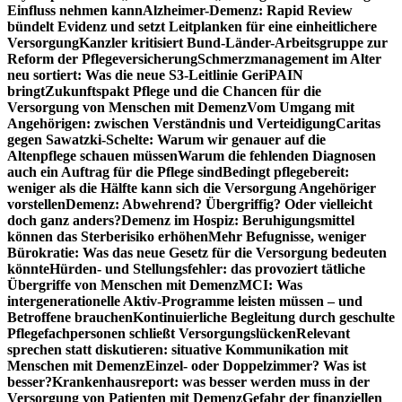
Einfluss nehmen kann
Alzheimer-Demenz: Rapid Review
bündelt Evidenz und setzt Leitplanken für eine einheitlichere
Versorgung
Kanzler kritisiert Bund-Länder-Arbeitsgruppe zur
Reform der Pflegeversicherung
Schmerzmanagement im Alter
neu sortiert: Was die neue S3-Leitlinie GeriPAIN
bringt
Zukunftspakt Pflege und die Chancen für die
Versorgung von Menschen mit Demenz
Vom Umgang mit
Angehörigen: zwischen Verständnis und Verteidigung
Caritas
gegen Sawatzki-Schelte: Warum wir genauer auf die
Altenpflege schauen müssen
Warum die fehlenden Diagnosen
auch ein Auftrag für die Pflege sind
Bedingt pflegebereit:
weniger als die Hälfte kann sich die Versorgung Angehöriger
vorstellen
Demenz: Abwehrend? Übergriffig? Oder vielleicht
doch ganz anders?
Demenz im Hospiz: Beruhigungsmittel
können das Sterberisiko erhöhen
Mehr Befugnisse, weniger
Bürokratie: Was das neue Gesetz für die Versorgung bedeuten
könnte
Hürden- und Stellungsfehler: das provoziert tätliche
Übergriffe von Menschen mit Demenz
MCI: Was
intergenerationelle Aktiv-Programme leisten müssen – und
Betroffene brauchen
Kontinuierliche Begleitung durch geschulte
Pflegefachpersonen schließt Versorgungslücken
Relevant
sprechen statt diskutieren: situative Kommunikation mit
Menschen mit Demenz
Einzel- oder Doppelzimmer? Was ist
besser?
Krankenhausreport: was besser werden muss in der
Versorgung von Patienten mit Demenz
Gefahr der finanziellen