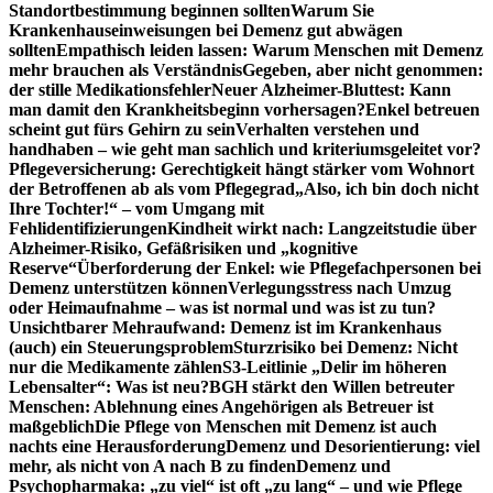
Standortbestimmung beginnen sollten
Warum Sie
Krankenhauseinweisungen bei Demenz gut abwägen
sollten
Empathisch leiden lassen: Warum Menschen mit Demenz
mehr brauchen als Verständnis
Gegeben, aber nicht genommen:
der stille Medikationsfehler
Neuer Alzheimer-Bluttest: Kann
man damit den Krankheitsbeginn vorhersagen?
Enkel betreuen
scheint gut fürs Gehirn zu sein
Verhalten verstehen und
handhaben – wie geht man sachlich und kriteriumsgeleitet vor?
Pflegeversicherung: Gerechtigkeit hängt stärker vom Wohnort
der Betroffenen ab als vom Pflegegrad
„Also, ich bin doch nicht
Ihre Tochter!“ – vom Umgang mit
Fehlidentifizierungen
Kindheit wirkt nach: Langzeitstudie über
Alzheimer-Risiko, Gefäßrisiken und „kognitive
Reserve“
Überforderung der Enkel: wie Pflegefachpersonen bei
Demenz unterstützen können
Verlegungsstress nach Umzug
oder Heimaufnahme – was ist normal und was ist zu tun?
Unsichtbarer Mehraufwand: Demenz ist im Krankenhaus
(auch) ein Steuerungsproblem
Sturzrisiko bei Demenz: Nicht
nur die Medikamente zählen
S3-Leitlinie „Delir im höheren
Lebensalter“: Was ist neu?
BGH stärkt den Willen betreuter
Menschen: Ablehnung eines Angehörigen als Betreuer ist
maßgeblich
Die Pflege von Menschen mit Demenz ist auch
nachts eine Herausforderung
Demenz und Desorientierung: viel
mehr, als nicht von A nach B zu finden
Demenz und
Psychopharmaka: „zu viel“ ist oft „zu lang“ – und wie Pflege