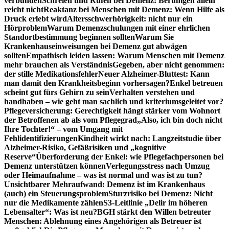
verbunden
Schreien und Rufen bei Demenz: Beruhigen allein
reicht nicht
Reaktanz bei Menschen mit Demenz: Wenn Hilfe als
Druck erlebt wird
Altersschwerhörigkeit: nicht nur ein
Hörproblem
Warum Demenzschulungen mit einer ehrlichen
Standortbestimmung beginnen sollten
Warum Sie
Krankenhauseinweisungen bei Demenz gut abwägen
sollten
Empathisch leiden lassen: Warum Menschen mit Demenz
mehr brauchen als Verständnis
Gegeben, aber nicht genommen:
der stille Medikationsfehler
Neuer Alzheimer-Bluttest: Kann
man damit den Krankheitsbeginn vorhersagen?
Enkel betreuen
scheint gut fürs Gehirn zu sein
Verhalten verstehen und
handhaben – wie geht man sachlich und kriteriumsgeleitet vor?
Pflegeversicherung: Gerechtigkeit hängt stärker vom Wohnort
der Betroffenen ab als vom Pflegegrad
„Also, ich bin doch nicht
Ihre Tochter!“ – vom Umgang mit
Fehlidentifizierungen
Kindheit wirkt nach: Langzeitstudie über
Alzheimer-Risiko, Gefäßrisiken und „kognitive
Reserve“
Überforderung der Enkel: wie Pflegefachpersonen bei
Demenz unterstützen können
Verlegungsstress nach Umzug
oder Heimaufnahme – was ist normal und was ist zu tun?
Unsichtbarer Mehraufwand: Demenz ist im Krankenhaus
(auch) ein Steuerungsproblem
Sturzrisiko bei Demenz: Nicht
nur die Medikamente zählen
S3-Leitlinie „Delir im höheren
Lebensalter“: Was ist neu?
BGH stärkt den Willen betreuter
Menschen: Ablehnung eines Angehörigen als Betreuer ist