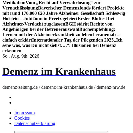
Medikation
Vom „Recht auf Verwahrlosung“ zur
Vernachlässigung
Bayerischer Demenzfonds fördert Projekte
mit rund 170.000 €
20 Jahre Alzheimer Gesellschaft Schleswig-
Holstein – Jubiläum in Preetz gefeiert
Erster Bluttest bei
Alzheimer-Verdacht zugelassen
BGH stärkt Rechte von
Angehörigen bei der Betreuerauswahl
Buchempfehlung:
Lernen mit der Alzheimerkrankheit zu leben
Lecanemab –
einfach erklärt
Internationaler Tag der Pflegenden 2025
„Ich
sehe was, was Du nicht siehst….“: Illusionen bei Demenz
erkennen
So.. Aug. 9th, 2026
Demenz im Krankenhaus
demenz-zeitung.de / demenz-im-krankenhaus.de / demenz-nrw.de
Impressum
Cookies
Datenschutzerklärung