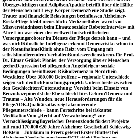
Übergewichtigen und Adipösen
Apathie betrifft über die Hälfte
der Menschen mit Lewy-Körper-Demenz
Neue Studie zeigt:
Trauer und finanzielle Belastungen beeinflussen Alzheimer-
Risiko
Pflege bleibt menschlich: Medizinethiker warnt vor
Missverständnissen beim Einsatz sozialer Roboter
Interview mit
Alice Lin: was einer der weltweit fortschrittlichsten
Versorgungsroboter im Dienste der Pflege derzeit kann – und
was nicht
Künstliche Intelligenz erkennt Demenzrisiko schon in
der Notaufnahme
Klinik ohne Reiz: vom Umgang mit
selbststimulierendem Verhalten
Bundesverdienstkreuz für Prof.
Dr. Elmar Gräßel: Pionier der Versorgung älterer Menschen
geehrt
Depression bei pflegenden Angehörigen: soziale
Bedingungen beeinflussen Risiko
Demenz in Nordrhein-
Westfalen: Über 380.000 Betroffene – regionale Unterschiede
zeigen sich deutlich
Forschungsprojekt: Unterschiede zwischen
den Geschlechtern
Untersuchung: Vorsicht beim Einsatz von
Benzodiazepinen
Ist die Ehe schlecht fürs Gehirn?
Demenz und
Trauma – Alte Wunden, neue Herausforderungen für die
Pflege
AOK-Qualitätsatlas zeigt alarmierende
Pflegeunterschiede – kaum Fortschritte bei riskanter
Medikation
Vom „Recht auf Verwahrlosung“ zur
Vernachlässigung
Bayerischer Demenzfonds fördert Projekte
mit rund 170.000 €
20 Jahre Alzheimer Gesellschaft Schleswig-
Holstein – Jubiläum in Preetz gefeiert
Erster Bluttest bei
Alzheimer-Verdacht zugelassen
BGH stärkt Rechte von