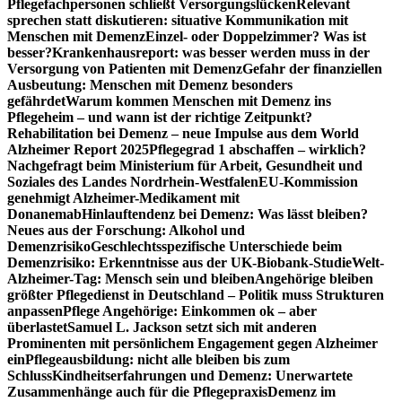
Pflegefachpersonen schließt Versorgungslücken
Relevant
sprechen statt diskutieren: situative Kommunikation mit
Menschen mit Demenz
Einzel- oder Doppelzimmer? Was ist
besser?
Krankenhausreport: was besser werden muss in der
Versorgung von Patienten mit Demenz
Gefahr der finanziellen
Ausbeutung: Menschen mit Demenz besonders
gefährdet
Warum kommen Menschen mit Demenz ins
Pflegeheim – und wann ist der richtige Zeitpunkt?
Rehabilitation bei Demenz – neue Impulse aus dem World
Alzheimer Report 2025
Pflegegrad 1 abschaffen – wirklich?
Nachgefragt beim Ministerium für Arbeit, Gesundheit und
Soziales des Landes Nordrhein-Westfalen
EU-Kommission
genehmigt Alzheimer-Medikament mit
Donanemab
Hinlauftendenz bei Demenz: Was lässt bleiben?
Neues aus der Forschung: Alkohol und
Demenzrisiko
Geschlechtsspezifische Unterschiede beim
Demenzrisiko: Erkenntnisse aus der UK-Biobank-Studie
Welt-
Alzheimer-Tag: Mensch sein und bleiben
Angehörige bleiben
größter Pflegedienst in Deutschland – Politik muss Strukturen
anpassen
Pflege Angehörige: Einkommen ok – aber
überlastet
Samuel L. Jackson setzt sich mit anderen
Prominenten mit persönlichem Engagement gegen Alzheimer
ein
Pflegeausbildung: nicht alle bleiben bis zum
Schluss
Kindheitserfahrungen und Demenz: Unerwartete
Zusammenhänge auch für die Pflegepraxis
Demenz im