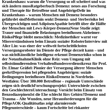
Krankenhaus: warum die Versorgung so oft scheitert und was
sich ändern muss
Ratgeberbuch Demenz: neues aus Forschung
und Therapie für Betroffene und Angehörige
Delir im
Krankenhaus – warum Menschen mit Demenz besonders
gefährdet sind
Metformin senkt Demenz- und Sterberisiko bei
Übergewichtigen und Adipösen
Apathie betrifft über die Hälfte
der Menschen mit Lewy-Körper-Demenz
Neue Studie zeigt:
Trauer und finanzielle Belastungen beeinflussen Alzheimer-
Risiko
Pflege bleibt menschlich: Medizinethiker warnt vor
Missverständnissen beim Einsatz sozialer Roboter
Interview mit
Alice Lin: was einer der weltweit fortschrittlichsten
Versorgungsroboter im Dienste der Pflege derzeit kann – und
was nicht
Künstliche Intelligenz erkennt Demenzrisiko schon in
der Notaufnahme
Klinik ohne Reiz: vom Umgang mit
selbststimulierendem Verhalten
Bundesverdienstkreuz für Prof.
Dr. Elmar Gräßel: Pionier der Versorgung älterer Menschen
geehrt
Depression bei pflegenden Angehörigen: soziale
Bedingungen beeinflussen Risiko
Demenz in Nordrhein-
Westfalen: Über 380.000 Betroffene – regionale Unterschiede
zeigen sich deutlich
Forschungsprojekt: Unterschiede zwischen
den Geschlechtern
Untersuchung: Vorsicht beim Einsatz von
Benzodiazepinen
Ist die Ehe schlecht fürs Gehirn?
Demenz und
Trauma – Alte Wunden, neue Herausforderungen für die
Pflege
AOK-Qualitätsatlas zeigt alarmierende
Pflegeunterschiede – kaum Fortschritte bei riskanter