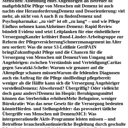
Menschen: Ablehnung eines Angehörigen als Betreuer ist
maßgeblich
Die Pflege von Menschen mit Demenz ist auch
nachts eine Herausforderung
Demenz und Desorientierung: viel
mehr, als nicht von A nach B zu finden
Demenz und
Psychopharmaka: „zu viel“ ist oft „zu lang“ – und wie Pflege
Einfluss nehmen kann
Alzheimer-Demenz: Rapid Review
bündelt Evidenz und setzt Leitplanken für eine einheitlichere
Versorgung
Kanzler kritisiert Bund-Länder-Arbeitsgruppe zur
Reform der Pflegeversicherung
Schmerzmanagement im Alter
neu sortiert: Was die neue S3-Leitlinie GeriPAIN
bringt
Zukunftspakt Pflege und die Chancen für die
Versorgung von Menschen mit Demenz
Vom Umgang mit
Angehörigen: zwischen Verständnis und Verteidigung
Caritas
gegen Sawatzki-Schelte: Warum wir genauer auf die
Altenpflege schauen müssen
Warum die fehlenden Diagnosen
auch ein Auftrag für die Pflege sind
Bedingt pflegebereit:
weniger als die Hälfte kann sich die Versorgung Angehöriger
vorstellen
Demenz: Abwehrend? Übergriffig? Oder vielleicht
doch ganz anders?
Demenz im Hospiz: Beruhigungsmittel
können das Sterberisiko erhöhen
Mehr Befugnisse, weniger
Bürokratie: Was das neue Gesetz für die Versorgung bedeuten
könnte
Hürden- und Stellungsfehler: das provoziert tätliche
Übergriffe von Menschen mit Demenz
MCI: Was
intergenerationelle Aktiv-Programme leisten müssen – und
Betroffene brauchen
Kontinuierliche Begleitung durch geschulte