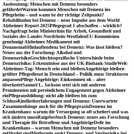
Ausbeutung: Menschen mit Demenz besonders
gefährdet
Warum kommen Menschen mit Demenz ins
Pflegeheim – und wann ist der richtige Zeitpunkt?
Rehabilitation bei Demenz – neue Impulse aus dem World
Alzheimer Report 2025
Pflegegrad 1 abschaffen – wirklich?
Nachgefragt beim Ministerium für Arbeit, Gesundheit und
Soziales des Landes Nordrhein-Westfalen
EU-Kommission
genehmigt Alzheimer-Medikament mit
Donanemab
Hinlauftendenz bei Demenz: Was lässt bleiben?
Neues aus der Forschung: Alkohol und
Demenzrisiko
Geschlechtsspezifische Unterschiede beim
Demenzrisiko: Erkenntnisse aus der UK-Biobank-Studie
Welt-
Alzheimer-Tag: Mensch sein und bleiben
Angehörige bleiben
größter Pflegedienst in Deutschland – Politik muss Strukturen
anpassen
Pflege Angehörige: Einkommen ok – aber
überlastet
Samuel L. Jackson setzt sich mit anderen
Prominenten mit persönlichem Engagement gegen Alzheimer
ein
Pflegeausbildung: nicht alle bleiben bis zum
Schluss
Kindheitserfahrungen und Demenz: Unerwartete
Zusammenhänge auch für die Pflegepraxis
Demenz im
Krankenhaus: warum die Versorgung so oft scheitert und was
sich ändern muss
Ratgeberbuch Demenz: neues aus Forschung
und Therapie für Betroffene und Angehörige
Delir im
Krankenhaus – warum Menschen mit Demenz besonders
gefährdet sind
Metformin senkt Demenz- und Sterberisiko bei