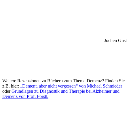
Jochen Gust
In dieser Vorstellung:
Demenz, Delir, Depression: Symptome
erkennen – schnell und individuell handeln – mit Sonderkapitel
„Wahn“ und „Schizophrenie“ Taschenbuch – erschienen am
23. April 2020 bei ‎ Schlütersche; 148 Seiten v. Ingrid Hametner;
26,95€.
Weitere Rezensionen zu Büchern zum Thema Demenz? Finden Sie
z.B. hier:
„Dement, aber nicht vergessen“ von Michael Schmieder
oder
Grundlagen zu Diagnostik und Therapie bei Alzheimer und
Demenz von Prof. Förstl.