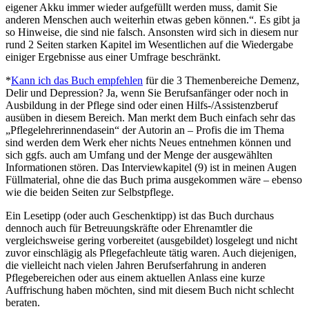
eigener Akku immer wieder aufgefüllt werden muss, damit Sie
anderen Menschen auch weiterhin etwas geben können.“. Es gibt ja
so Hinweise, die sind nie falsch. Ansonsten wird sich in diesem nur
rund 2 Seiten starken Kapitel im Wesentlichen auf die Wiedergabe
einiger Ergebnisse aus einer Umfrage beschränkt.
*
Kann ich das Buch empfehlen
für die 3 Themenbereiche Demenz,
Delir und Depression? Ja, wenn Sie Berufsanfänger oder noch in
Ausbildung in der Pflege sind oder einen Hilfs-/Assistenzberuf
ausüben in diesem Bereich. Man merkt dem Buch einfach sehr das
„Pflegelehrerinnendasein“ der Autorin an – Profis die im Thema
sind werden dem Werk eher nichts Neues entnehmen können und
sich ggfs. auch am Umfang und der Menge der ausgewählten
Informationen stören. Das Interviewkapitel (9) ist in meinen Augen
Füllmaterial, ohne die das Buch prima ausgekommen wäre – ebenso
wie die beiden Seiten zur Selbstpflege.
Ein Lesetipp (oder auch Geschenktipp) ist das Buch durchaus
dennoch auch für Betreuungskräfte oder Ehrenamtler die
vergleichsweise gering vorbereitet (ausgebildet) losgelegt und nicht
zuvor einschlägig als Pflegefachleute tätig waren. Auch diejenigen,
die vielleicht nach vielen Jahren Berufserfahrung in anderen
Pflegebereichen oder aus einem aktuellen Anlass eine kurze
Auffrischung haben möchten, sind mit diesem Buch nicht schlecht
beraten.