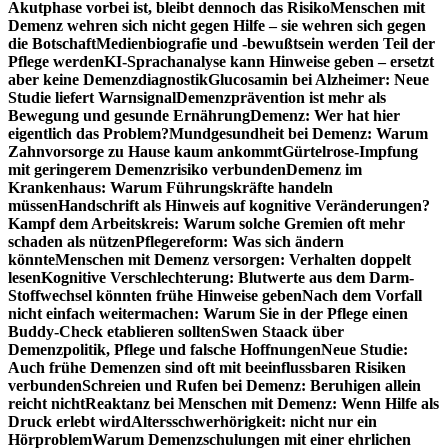
Akutphase vorbei ist, bleibt dennoch das Risiko
Menschen mit
Demenz wehren sich nicht gegen Hilfe – sie wehren sich gegen
die Botschaft
Medienbiografie und -bewußtsein werden Teil der
Pflege werden
KI-Sprachanalyse kann Hinweise geben – ersetzt
aber keine Demenzdiagnostik
Glucosamin bei Alzheimer: Neue
Studie liefert Warnsignal
Demenzprävention ist mehr als
Bewegung und gesunde Ernährung
Demenz: Wer hat hier
eigentlich das Problem?
Mundgesundheit bei Demenz: Warum
Zahnvorsorge zu Hause kaum ankommt
Gürtelrose-Impfung
mit geringerem Demenzrisiko verbunden
Demenz im
Krankenhaus: Warum Führungskräfte handeln
müssen
Handschrift als Hinweis auf kognitive Veränderungen?
Kampf dem Arbeitskreis: Warum solche Gremien oft mehr
schaden als nützen
Pflegereform: Was sich ändern
könnte
Menschen mit Demenz versorgen: Verhalten doppelt
lesen
Kognitive Verschlechterung: Blutwerte aus dem Darm-
Stoffwechsel könnten frühe Hinweise geben
Nach dem Vorfall
nicht einfach weitermachen: Warum Sie in der Pflege einen
Buddy-Check etablieren sollten
Swen Staack über
Demenzpolitik, Pflege und falsche Hoffnungen
Neue Studie:
Auch frühe Demenzen sind oft mit beeinflussbaren Risiken
verbunden
Schreien und Rufen bei Demenz: Beruhigen allein
reicht nicht
Reaktanz bei Menschen mit Demenz: Wenn Hilfe als
Druck erlebt wird
Altersschwerhörigkeit: nicht nur ein
Hörproblem
Warum Demenzschulungen mit einer ehrlichen