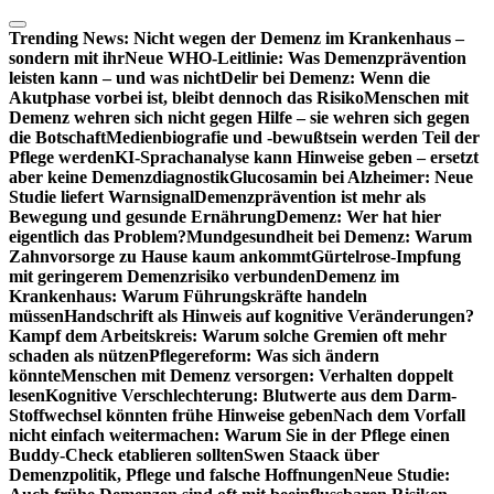
Zum
Inhalt
Trending News:
Nicht wegen der Demenz im Krankenhaus –
springen
sondern mit ihr
Neue WHO-Leitlinie: Was Demenzprävention
leisten kann – und was nicht
Delir bei Demenz: Wenn die
Akutphase vorbei ist, bleibt dennoch das Risiko
Menschen mit
Demenz wehren sich nicht gegen Hilfe – sie wehren sich gegen
die Botschaft
Medienbiografie und -bewußtsein werden Teil der
Pflege werden
KI-Sprachanalyse kann Hinweise geben – ersetzt
aber keine Demenzdiagnostik
Glucosamin bei Alzheimer: Neue
Studie liefert Warnsignal
Demenzprävention ist mehr als
Bewegung und gesunde Ernährung
Demenz: Wer hat hier
eigentlich das Problem?
Mundgesundheit bei Demenz: Warum
Zahnvorsorge zu Hause kaum ankommt
Gürtelrose-Impfung
mit geringerem Demenzrisiko verbunden
Demenz im
Krankenhaus: Warum Führungskräfte handeln
müssen
Handschrift als Hinweis auf kognitive Veränderungen?
Kampf dem Arbeitskreis: Warum solche Gremien oft mehr
schaden als nützen
Pflegereform: Was sich ändern
könnte
Menschen mit Demenz versorgen: Verhalten doppelt
lesen
Kognitive Verschlechterung: Blutwerte aus dem Darm-
Stoffwechsel könnten frühe Hinweise geben
Nach dem Vorfall
nicht einfach weitermachen: Warum Sie in der Pflege einen
Buddy-Check etablieren sollten
Swen Staack über
Demenzpolitik, Pflege und falsche Hoffnungen
Neue Studie: