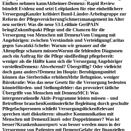
Einfluss nehmen kann
Alzheimer-Demenz: Rapid Review
bündelt Evidenz und setzt Leitplanken für eine einheitlichere
Versorgung
Kanzler kritisiert Bund-Länder-Arbeitsgruppe zur
Reform der Pflegeversicherung
Schmerzmanagement im Alter
neu sortiert: Was die neue S3-Leitlinie GeriPAIN
bringt
Zukunftspakt Pflege und die Chancen für die
Versorgung von Menschen mit Demenz
Vom Umgang mit
Angehörigen: zwischen Verständnis und Verteidigung
Caritas
gegen Sawatzki-Schelte: Warum wir genauer auf die
Altenpflege schauen müssen
Warum die fehlenden Diagnosen
auch ein Auftrag für die Pflege sind
Bedingt pflegebereit:
weniger als die Hälfte kann sich die Versorgung Angehöriger
vorstellen
Demenz: Abwehrend? Übergriffig? Oder vielleicht
doch ganz anders?
Demenz im Hospiz: Beruhigungsmittel
können das Sterberisiko erhöhen
Mehr Befugnisse, weniger
Bürokratie: Was das neue Gesetz für die Versorgung bedeuten
könnte
Hürden- und Stellungsfehler: das provoziert tätliche
Übergriffe von Menschen mit Demenz
MCI: Was
intergenerationelle Aktiv-Programme leisten müssen – und
Betroffene brauchen
Kontinuierliche Begleitung durch geschulte
Pflegefachpersonen schließt Versorgungslücken
Relevant
sprechen statt diskutieren: situative Kommunikation mit
Menschen mit Demenz
Einzel- oder Doppelzimmer? Was ist
besser?
Krankenhausreport: was besser werden muss in der
Versorgung von Patienten mit Demenz
Gefahr der finanziellen