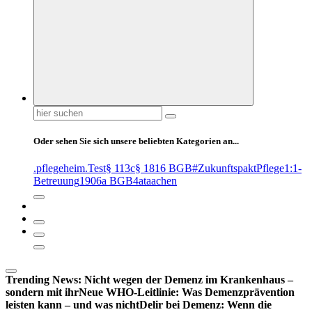
Suchen
nach:
Oder sehen Sie sich unsere beliebten Kategorien an...
.pflegeheim
.Test
§ 113c
§ 1816 BGB
#ZukunftspaktPflege
1:1-
Betreuung
1906a BGB
4at
aachen
Trending News:
Nicht wegen der Demenz im Krankenhaus –
sondern mit ihr
Neue WHO-Leitlinie: Was Demenzprävention
leisten kann – und was nicht
Delir bei Demenz: Wenn die