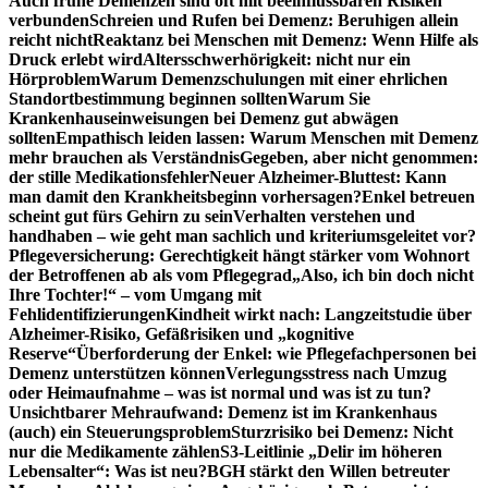
Auch frühe Demenzen sind oft mit beeinflussbaren Risiken
verbunden
Schreien und Rufen bei Demenz: Beruhigen allein
reicht nicht
Reaktanz bei Menschen mit Demenz: Wenn Hilfe als
Druck erlebt wird
Altersschwerhörigkeit: nicht nur ein
Hörproblem
Warum Demenzschulungen mit einer ehrlichen
Standortbestimmung beginnen sollten
Warum Sie
Krankenhauseinweisungen bei Demenz gut abwägen
sollten
Empathisch leiden lassen: Warum Menschen mit Demenz
mehr brauchen als Verständnis
Gegeben, aber nicht genommen:
der stille Medikationsfehler
Neuer Alzheimer-Bluttest: Kann
man damit den Krankheitsbeginn vorhersagen?
Enkel betreuen
scheint gut fürs Gehirn zu sein
Verhalten verstehen und
handhaben – wie geht man sachlich und kriteriumsgeleitet vor?
Pflegeversicherung: Gerechtigkeit hängt stärker vom Wohnort
der Betroffenen ab als vom Pflegegrad
„Also, ich bin doch nicht
Ihre Tochter!“ – vom Umgang mit
Fehlidentifizierungen
Kindheit wirkt nach: Langzeitstudie über
Alzheimer-Risiko, Gefäßrisiken und „kognitive
Reserve“
Überforderung der Enkel: wie Pflegefachpersonen bei
Demenz unterstützen können
Verlegungsstress nach Umzug
oder Heimaufnahme – was ist normal und was ist zu tun?
Unsichtbarer Mehraufwand: Demenz ist im Krankenhaus
(auch) ein Steuerungsproblem
Sturzrisiko bei Demenz: Nicht
nur die Medikamente zählen
S3-Leitlinie „Delir im höheren
Lebensalter“: Was ist neu?
BGH stärkt den Willen betreuter