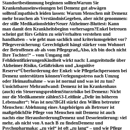
Standortbestimmung beginnen sollten
Warum Sie
Krankenhauseinweisungen bei Demenz gut abwägen
sollten
Empathisch leiden lassen: Warum Menschen mit Demenz
mehr brauchen als Verständnis
Gegeben, aber nicht genommen:
der stille Medikationsfehler
Neuer Alzheimer-Bluttest: Kann
man damit den Krankheitsbeginn vorhersagen?
Enkel betreuen
scheint gut fürs Gehirn zu sein
Verhalten verstehen und
handhaben – wie geht man sachlich und kriteriumsgeleitet vor?
Pflegeversicherung: Gerechtigkeit hängt stärker vom Wohnort
der Betroffenen ab als vom Pflegegrad
„Also, ich bin doch nicht
Ihre Tochter!“ – vom Umgang mit
Fehlidentifizierungen
Kindheit wirkt nach: Langzeitstudie über
Alzheimer-Risiko, Gefäßrisiken und „kognitive
Reserve“
Überforderung der Enkel: wie Pflegefachpersonen bei
Demenz unterstützen können
Verlegungsstress nach Umzug
oder Heimaufnahme – was ist normal und was ist zu tun?
Unsichtbarer Mehraufwand: Demenz ist im Krankenhaus
(auch) ein Steuerungsproblem
Sturzrisiko bei Demenz: Nicht
nur die Medikamente zählen
S3-Leitlinie „Delir im höheren
Lebensalter“: Was ist neu?
BGH stärkt den Willen betreuter
Menschen: Ablehnung eines Angehörigen als Betreuer ist
maßgeblich
Die Pflege von Menschen mit Demenz ist auch
nachts eine Herausforderung
Demenz und Desorientierung: viel
mehr, als nicht von A nach B zu finden
Demenz und
Psychopharmaka: „zu viel“ ist oft „zu lang“ – und wie Pflege