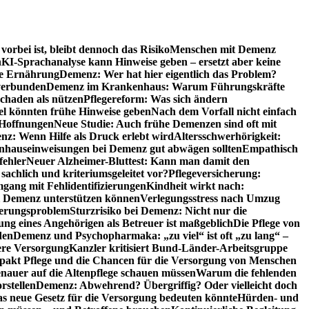
orbei ist, bleibt dennoch das Risiko
Menschen mit Demenz
n
KI-Sprachanalyse kann Hinweise geben – ersetzt aber keine
de Ernährung
Demenz: Wer hat hier eigentlich das Problem?
verbunden
Demenz im Krankenhaus: Warum Führungskräfte
chaden als nützen
Pflegereform: Was sich ändern
el könnten frühe Hinweise geben
Nach dem Vorfall nicht einfach
 Hoffnungen
Neue Studie: Auch frühe Demenzen sind oft mit
z: Wenn Hilfe als Druck erlebt wird
Altersschwerhörigkeit:
hauseinweisungen bei Demenz gut abwägen sollten
Empathisch
fehler
Neuer Alzheimer-Bluttest: Kann man damit den
achlich und kriteriumsgeleitet vor?
Pflegeversicherung:
mgang mit Fehlidentifizierungen
Kindheit wirkt nach:
i Demenz unterstützen können
Verlegungsstress nach Umzug
uerungsproblem
Sturzrisiko bei Demenz: Nicht nur die
ng eines Angehörigen als Betreuer ist maßgeblich
Die Pflege von
den
Demenz und Psychopharmaka: „zu viel“ ist oft „zu lang“ –
here Versorgung
Kanzler kritisiert Bund-Länder-Arbeitsgruppe
pakt Pflege und die Chancen für die Versorgung von Menschen
nauer auf die Altenpflege schauen müssen
Warum die fehlenden
rstellen
Demenz: Abwehrend? Übergriffig? Oder vielleicht doch
s neue Gesetz für die Versorgung bedeuten könnte
Hürden- und