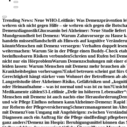
Trending News:
Neue WHO-Leitlinie: Was Demenzprävention lei
wehren sich nicht gegen Hilfe – sie wehren sich gegen die Botscha
Demenzdiagnostik
Glucosamin bei Alzheimer: Neue Studie liefer
Mundgesundheit bei Demenz: Warum Zahnvorsorge zu Hause
handeln müssen
Handschrift als Hinweis auf kognitive Veränder
könnte
Menschen mit Demenz versorgen: Verhalten doppelt lesen
weitermachen: Warum Sie in der Pflege einen Buddy-Check etabl
beeinflussbaren Risiken verbunden
Schreien und Rufen bei Demen
nicht nur ein Hörproblem
Warum Demenzschulungen mit einer eh
leiden lassen: Warum Menschen mit Demenz mehr brauchen als 
Krankheitsbeginn vorhersagen?
Enkel betreuen scheint gut fürs 
Gerechtigkeit hängt stärker vom Wohnort der Betroffenen ab al
Langzeitstudie über Alzheimer-Risiko, Gefäßrisiken und „kognit
oder Heimaufnahme – was ist normal und was ist zu tun?
Unsich
Medikamente zählen
S3-Leitlinie „Delir im höheren Lebensalter“
Menschen mit Demenz ist auch nachts eine Herausforderung
Deme
und wie Pflege Einfluss nehmen kann
Alzheimer-Demenz: Rapid Re
zur Reform der Pflegeversicherung
Schmerzmanagement im Alter n
mit Demenz
Vom Umgang mit Angehörigen: zwischen Verständni
Diagnosen auch ein Auftrag für die Pflege sind
Bedingt pflegebere
ganz anders?
Demenz im Hospiz: Beruhigungsmittel können das S