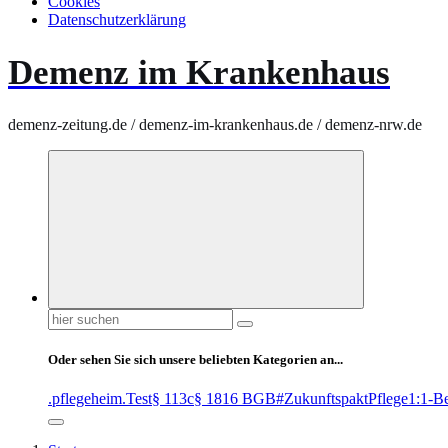
Cookies
Datenschutzerklärung
Demenz im Krankenhaus
demenz-zeitung.de / demenz-im-krankenhaus.de / demenz-nrw.de
Suchen
nach:
Oder sehen Sie sich unsere beliebten Kategorien an...
.pflegeheim
.Test
§ 113c
§ 1816 BGB
#ZukunftspaktPflege
1:1-B