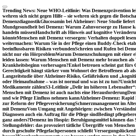
Zum
Inhalt
Trending News:
Neue WHO-Leitlinie: Was Demenzprävention lei
springen
wehren sich nicht gegen Hilfe – sie wehren sich gegen die Botscha
Demenzdiagnostik
Glucosamin bei Alzheimer: Neue Studie liefer
Mundgesundheit bei Demenz: Warum Zahnvorsorge zu Hause
handeln müssen
Handschrift als Hinweis auf kognitive Veränder
könnte
Menschen mit Demenz versorgen: Verhalten doppelt lesen
weitermachen: Warum Sie in der Pflege einen Buddy-Check etabl
beeinflussbaren Risiken verbunden
Schreien und Rufen bei Demen
nicht nur ein Hörproblem
Warum Demenzschulungen mit einer eh
leiden lassen: Warum Menschen mit Demenz mehr brauchen als 
Krankheitsbeginn vorhersagen?
Enkel betreuen scheint gut fürs 
Gerechtigkeit hängt stärker vom Wohnort der Betroffenen ab al
Langzeitstudie über Alzheimer-Risiko, Gefäßrisiken und „kognit
oder Heimaufnahme – was ist normal und was ist zu tun?
Unsich
Medikamente zählen
S3-Leitlinie „Delir im höheren Lebensalter“
Menschen mit Demenz ist auch nachts eine Herausforderung
Deme
und wie Pflege Einfluss nehmen kann
Alzheimer-Demenz: Rapid Re
zur Reform der Pflegeversicherung
Schmerzmanagement im Alter n
mit Demenz
Vom Umgang mit Angehörigen: zwischen Verständni
Diagnosen auch ein Auftrag für die Pflege sind
Bedingt pflegebere
ganz anders?
Demenz im Hospiz: Beruhigungsmittel können das S
Stellungsfehler: das provoziert tätliche Übergriffe von Mensche
durch geschulte Pflegefachpersonen schließt Versorgungslücken