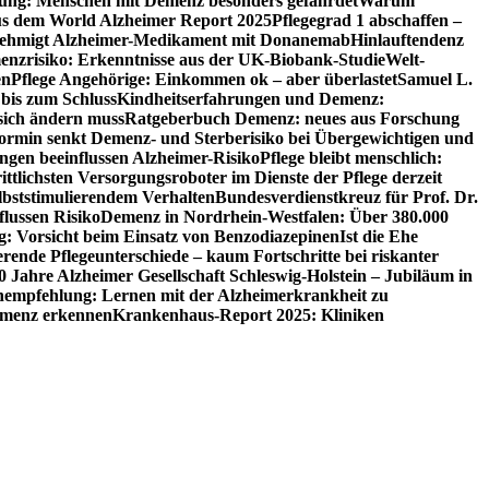
utung: Menschen mit Demenz besonders gefährdet
Warum
aus dem World Alzheimer Report 2025
Pflegegrad 1 abschaffen –
ehmigt Alzheimer-Medikament mit Donanemab
Hinlauftendenz
menzrisiko: Erkenntnisse aus der UK-Biobank-Studie
Welt-
en
Pflege Angehörige: Einkommen ok – aber überlastet
Samuel L.
 bis zum Schluss
Kindheitserfahrungen und Demenz:
sich ändern muss
Ratgeberbuch Demenz: neues aus Forschung
ormin senkt Demenz- und Sterberisiko bei Übergewichtigen und
ungen beeinflussen Alzheimer-Risiko
Pflege bleibt menschlich:
rittlichsten Versorgungsroboter im Dienste der Pflege derzeit
lbststimulierendem Verhalten
Bundesverdienstkreuz für Prof. Dr.
flussen Risiko
Demenz in Nordrhein-Westfalen: Über 380.000
: Vorsicht beim Einsatz von Benzodiazepinen
Ist die Ehe
erende Pflegeunterschiede – kaum Fortschritte bei riskanter
0 Jahre Alzheimer Gesellschaft Schleswig-Holstein – Jubiläum in
empfehlung: Lernen mit der Alzheimerkrankheit zu
Demenz erkennen
Krankenhaus-Report 2025: Kliniken