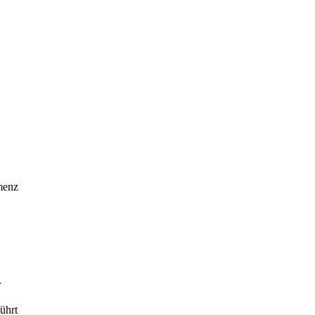
emenz
r
ührt