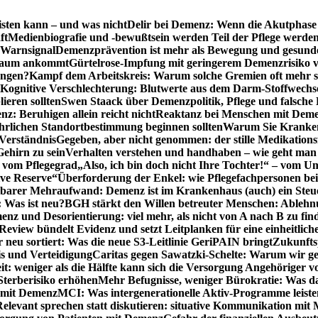
sten kann – und was nicht
Delir bei Demenz: Wenn die Akutphase v
ft
Medienbiografie und -bewußtsein werden Teil der Pflege werde
t Warnsignal
Demenzprävention ist mehr als Bewegung und gesun
 kaum ankommt
Gürtelrose-Impfung mit geringerem Demenzrisiko 
ungen?
Kampf dem Arbeitskreis: Warum solche Gremien oft mehr s
Kognitive Verschlechterung: Blutwerte aus dem Darm-Stoffwechs
ieren sollten
Swen Staack über Demenzpolitik, Pflege und falsche
z: Beruhigen allein reicht nicht
Reaktanz bei Menschen mit Demen
rlichen Standortbestimmung beginnen sollten
Warum Sie Kranken
Verständnis
Gegeben, aber nicht genommen: der stille Medikations
Gehirn zu sein
Verhalten verstehen und handhaben – wie geht man s
s vom Pflegegrad
„Also, ich bin doch nicht Ihre Tochter!“ – vom U
ive Reserve“
Überforderung der Enkel: wie Pflegefachpersonen be
tbarer Mehraufwand: Demenz ist im Krankenhaus (auch) ein Ste
: Was ist neu?
BGH stärkt den Willen betreuter Menschen: Ablehnu
nz und Desorientierung: viel mehr, als nicht von A nach B zu fin
view bündelt Evidenz und setzt Leitplanken für eine einheitlic
eu sortiert: Was die neue S3-Leitlinie GeriPAIN bringt
Zukunfts
s und Verteidigung
Caritas gegen Sawatzki-Schelte: Warum wir ge
it: weniger als die Hälfte kann sich die Versorgung Angehöriger vo
terberisiko erhöhen
Mehr Befugnisse, weniger Bürokratie: Was da
n mit Demenz
MCI: Was intergenerationelle Aktiv-Programme leist
Relevant sprechen statt diskutieren: situative Kommunikation mi