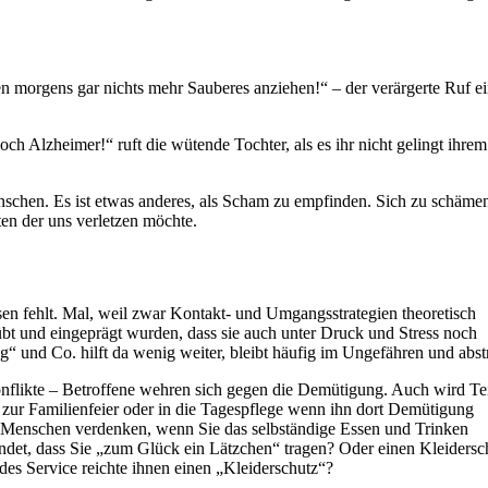
en morgens gar nichts mehr Sauberes anziehen!“ – der verärgerte Ruf ei
h Alzheimer!“ ruft die wütende Tochter, als es ihr nicht gelingt ihrem
chen. Es ist etwas anderes, als Scham zu empfinden. Sich zu schämen
en der uns verletzen möchte.
n fehlt. Mal, weil zwar Kontakt- und Umgangsstrategien theoretisch
übt und eingeprägt wurden, dass sie auch unter Druck und Stress noch
 und Co. hilft da wenig weiter, bleibt häufig im Ungefähren und abstr
onflikte – Betroffene wehren sich gegen die Demütigung. Auch wird Te
 zur Familienfeier oder in die Tagespflege wenn ihn dort Demütigung
es Menschen verdenken, wenn Sie das selbständige Essen und Trinken
ündet, dass Sie „zum Glück ein Lätzchen“ tragen? Oder einen Kleidersc
es Service reichte ihnen einen „Kleiderschutz“?