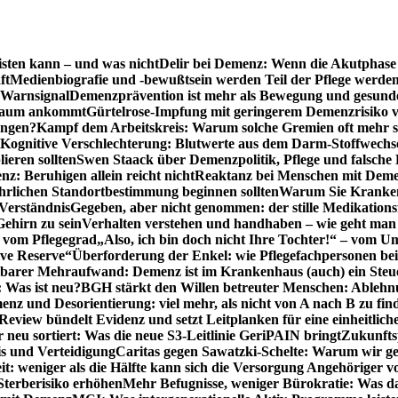
sten kann – und was nicht
Delir bei Demenz: Wenn die Akutphase v
ft
Medienbiografie und -bewußtsein werden Teil der Pflege werde
t Warnsignal
Demenzprävention ist mehr als Bewegung und gesun
 kaum ankommt
Gürtelrose-Impfung mit geringerem Demenzrisiko 
ungen?
Kampf dem Arbeitskreis: Warum solche Gremien oft mehr s
Kognitive Verschlechterung: Blutwerte aus dem Darm-Stoffwechs
ieren sollten
Swen Staack über Demenzpolitik, Pflege und falsche
z: Beruhigen allein reicht nicht
Reaktanz bei Menschen mit Demen
rlichen Standortbestimmung beginnen sollten
Warum Sie Kranken
Verständnis
Gegeben, aber nicht genommen: der stille Medikations
Gehirn zu sein
Verhalten verstehen und handhaben – wie geht man s
s vom Pflegegrad
„Also, ich bin doch nicht Ihre Tochter!“ – vom U
ive Reserve“
Überforderung der Enkel: wie Pflegefachpersonen be
tbarer Mehraufwand: Demenz ist im Krankenhaus (auch) ein Ste
: Was ist neu?
BGH stärkt den Willen betreuter Menschen: Ablehnu
nz und Desorientierung: viel mehr, als nicht von A nach B zu fin
view bündelt Evidenz und setzt Leitplanken für eine einheitlic
eu sortiert: Was die neue S3-Leitlinie GeriPAIN bringt
Zukunfts
s und Verteidigung
Caritas gegen Sawatzki-Schelte: Warum wir ge
it: weniger als die Hälfte kann sich die Versorgung Angehöriger vo
terberisiko erhöhen
Mehr Befugnisse, weniger Bürokratie: Was da