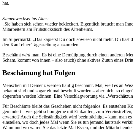
hat.
Szenenwechsel ins Alter:
„Sie haben sich schon wieder bekleckert. Eigentlich braucht man Ihn
Mitarbeitern am Frühstückstisch des Altenheims.
Im Supermarkt: „Das kapierst Du doch sowieso nicht mehr. Du hast doc
den Kauf einer Tageszeitung auszureden.
Beschämt
wird
man. Es ist eine Demütigung durch einen anderen Mens
Scham, kommt von innen – also (auch) ohne aktives Zutun eines Dritt
Beschämung hat Folgen
Menschen mit Demenz werden häufig beschämt. Mal, weil es an Wisse
bekannt sind und sogar einmal beschult wurden – aber nicht so einge
abgerufen werden können. Eine Verschlagwortung via „Wertschätzung“
Für Beschämte bleibt das Geschehen nicht folgenlos. Es entstehen K
gemindert – wer geht schon gerne mit Einkaufen, zum Vereinstreffen,
erwartet? Auch die Selbständigkeit wird beeinträchtigt – kann man 
einstellen, wo doch jedes Mal wenn Sie es tun jemand lautstark verk
Wann und wo waren Sie das letzte Mal Essen, und der Mitarbeitende d