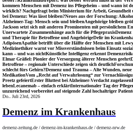
besser?
Krankenhausreport: was besser werden muss in der Ver
kommen Menschen mit Demenz ins Pflegeheim – und wann ist der
wirklich? Nachgefragt beim Ministerium für Arbeit, Gesundheit
bei Demenz: Was lässt bleiben?
Neues aus der Forschung: Alkoh
Alzheimer-Tag: Mensch sein und bleiben
Angehörige bleiben größ
Jackson setzt sich mit anderen Prominenten mit persönlichem E
Unerwartete Zusammenhänge auch für die Pflegepraxis
Demenz i
und Therapie für Betroffene und Angehörige
Delir im Krankenh
Adipösen
Apathie betrifft über die Hälfte der Menschen mit L
Medizinethiker warnt vor Missverständnissen beim Einsatz sozia
kann – und was nicht
Künstliche Intelligenz erkennt Demenzrisi
Elmar Gräßel: Pionier der Versorgung älterer Menschen geehrt
D
Betroffene – regionale Unterschiede zeigen sich deutlich
Forschun
schlecht fürs Gehirn?
Demenz und Trauma – Alte Wunden, neue H
Medikation
Vom „Recht auf Verwahrlosung“ zur Vernachlässig
Preetz gefeiert
Erster Bluttest bei Alzheimer-Verdacht zugelassen
leben
Lecanemab – einfach erklärt
Internationaler Tag der Pfleg
unzureichend vorbereitet auf steigende Zahl hochaltriger Patienten
Do.. Juli 23rd, 2026
Demenz im Krankenhaus
demenz-zeitung.de / demenz-im-krankenhaus.de / demenz-nrw.de