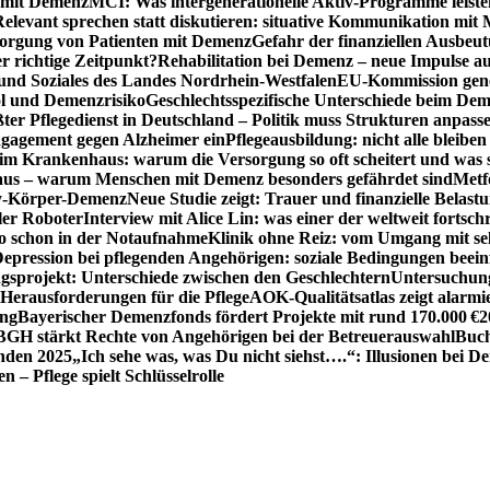
n mit Demenz
MCI: Was intergenerationelle Aktiv-Programme leist
Relevant sprechen statt diskutieren: situative Kommunikation mi
sorgung von Patienten mit Demenz
Gefahr der finanziellen Ausbe
 richtige Zeitpunkt?
Rehabilitation bei Demenz – neue Impulse 
 und Soziales des Landes Nordrhein-Westfalen
EU-Kommission gen
ol und Demenzrisiko
Geschlechtsspezifische Unterschiede beim De
ter Pflegedienst in Deutschland – Politik muss Strukturen anpass
ngagement gegen Alzheimer ein
Pflegeausbildung: nicht alle bleiben
m Krankenhaus: warum die Versorgung so oft scheitert und was 
aus – warum Menschen mit Demenz besonders gefährdet sind
Metf
ewy-Körper-Demenz
Neue Studie zeigt: Trauer und finanzielle Belast
ler Roboter
Interview mit Alice Lin: was einer der weltweit fortsch
ko schon in der Notaufnahme
Klinik ohne Reiz: vom Umgang mit se
epression bei pflegenden Angehörigen: soziale Bedingungen beein
gsprojekt: Unterschiede zwischen den Geschlechtern
Untersuchung
erausforderungen für die Pflege
AOK-Qualitätsatlas zeigt alarmi
ung
Bayerischer Demenzfonds fördert Projekte mit rund 170.000 €
2
BGH stärkt Rechte von Angehörigen bei der Betreuerauswahl
Buch
enden 2025
„Ich sehe was, was Du nicht siehst….“: Illusionen bei 
 – Pflege spielt Schlüsselrolle