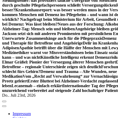
Stellungsfehler: das provoziert tätliche Übergriffe von Mensche
durch geschulte Pflegefachpersonen schließt Versorgungslücken
besser?
Krankenhausreport: was besser werden muss in der Ver
kommen Menschen mit Demenz ins Pflegeheim – und wann ist der
wirklich? Nachgefragt beim Ministerium für Arbeit, Gesundheit
bei Demenz: Was lässt bleiben?
Neues aus der Forschung: Alkoh
Alzheimer-Tag: Mensch sein und bleiben
Angehörige bleiben größ
Jackson setzt sich mit anderen Prominenten mit persönlichem E
Unerwartete Zusammenhänge auch für die Pflegepraxis
Demenz i
und Therapie für Betroffene und Angehörige
Delir im Krankenh
Adipösen
Apathie betrifft über die Hälfte der Menschen mit L
Medizinethiker warnt vor Missverständnissen beim Einsatz sozia
kann – und was nicht
Künstliche Intelligenz erkennt Demenzrisi
Elmar Gräßel: Pionier der Versorgung älterer Menschen geehrt
D
Betroffene – regionale Unterschiede zeigen sich deutlich
Forschun
schlecht fürs Gehirn?
Demenz und Trauma – Alte Wunden, neue H
Medikation
Vom „Recht auf Verwahrlosung“ zur Vernachlässig
Preetz gefeiert
Erster Bluttest bei Alzheimer-Verdacht zugelassen
leben
Lecanemab – einfach erklärt
Internationaler Tag der Pfleg
unzureichend vorbereitet auf steigende Zahl hochaltriger Patienten
Do.. Juli 23rd, 2026
Impressum