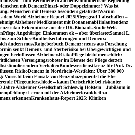
en müssen – und Betroffene brauchen
Kontinuierliche Begleitung
t Menschen mit Demenz
Einzel- oder Doppelzimmer? Was ist
utung: Menschen mit Demenz besonders gefährdet
Warum
aus dem World Alzheimer Report 2025
Pflegegrad 1 abschaffen –
ehmigt Alzheimer-Medikament mit Donanemab
Hinlauftendenz
menzrisiko: Erkenntnisse aus der UK-Biobank-Studie
Welt-
en
Pflege Angehörige: Einkommen ok – aber überlastet
Samuel L.
 bis zum Schluss
Kindheitserfahrungen und Demenz:
sich ändern muss
Ratgeberbuch Demenz: neues aus Forschung
ormin senkt Demenz- und Sterberisiko bei Übergewichtigen und
ungen beeinflussen Alzheimer-Risiko
Pflege bleibt menschlich:
rittlichsten Versorgungsroboter im Dienste der Pflege derzeit
lbststimulierendem Verhalten
Bundesverdienstkreuz für Prof. Dr.
flussen Risiko
Demenz in Nordrhein-Westfalen: Über 380.000
: Vorsicht beim Einsatz von Benzodiazepinen
Ist die Ehe
erende Pflegeunterschiede – kaum Fortschritte bei riskanter
0 Jahre Alzheimer Gesellschaft Schleswig-Holstein – Jubiläum in
empfehlung: Lernen mit der Alzheimerkrankheit zu
Demenz erkennen
Krankenhaus-Report 2025: Kliniken