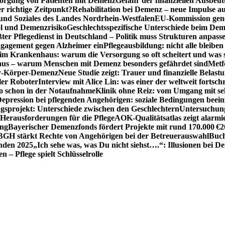
sorgung von Patienten mit Demenz
Gefahr der finanziellen Ausbe
 richtige Zeitpunkt?
Rehabilitation bei Demenz – neue Impulse 
 und Soziales des Landes Nordrhein-Westfalen
EU-Kommission gen
ol und Demenzrisiko
Geschlechtsspezifische Unterschiede beim De
ter Pflegedienst in Deutschland – Politik muss Strukturen anpass
ngagement gegen Alzheimer ein
Pflegeausbildung: nicht alle bleiben
m Krankenhaus: warum die Versorgung so oft scheitert und was 
aus – warum Menschen mit Demenz besonders gefährdet sind
Metf
ewy-Körper-Demenz
Neue Studie zeigt: Trauer und finanzielle Belast
ler Roboter
Interview mit Alice Lin: was einer der weltweit fortsch
ko schon in der Notaufnahme
Klinik ohne Reiz: vom Umgang mit se
epression bei pflegenden Angehörigen: soziale Bedingungen beein
gsprojekt: Unterschiede zwischen den Geschlechtern
Untersuchung
erausforderungen für die Pflege
AOK-Qualitätsatlas zeigt alarmi
ung
Bayerischer Demenzfonds fördert Projekte mit rund 170.000 €
2
BGH stärkt Rechte von Angehörigen bei der Betreuerauswahl
Buch
enden 2025
„Ich sehe was, was Du nicht siehst….“: Illusionen bei 
 – Pflege spielt Schlüsselrolle