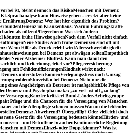
orbei ist, bleibt dennoch das Risiko
Menschen mit Demenz
n
KI-Sprachanalyse kann Hinweise geben – ersetzt aber keine
de Ernährung
Demenz: Wer hat hier eigentlich das Problem?
verbunden
Demenz im Krankenhaus: Warum Führungskräfte
chaden als nützen
Pflegereform: Was sich ändern
el könnten frühe Hinweise geben
Nach dem Vorfall nicht einfach
 Hoffnungen
Neue Studie: Auch frühe Demenzen sind oft mit
z: Wenn Hilfe als Druck erlebt wird
Altersschwerhörigkeit:
hauseinweisungen bei Demenz gut abwägen sollten
Empathisch
fehler
Neuer Alzheimer-Bluttest: Kann man damit den
achlich und kriteriumsgeleitet vor?
Pflegeversicherung:
mgang mit Fehlidentifizierungen
Kindheit wirkt nach:
i Demenz unterstützen können
Verlegungsstress nach Umzug
uerungsproblem
Sturzrisiko bei Demenz: Nicht nur die
ng eines Angehörigen als Betreuer ist maßgeblich
Die Pflege von
den
Demenz und Psychopharmaka: „zu viel“ ist oft „zu lang“ –
here Versorgung
Kanzler kritisiert Bund-Länder-Arbeitsgruppe
pakt Pflege und die Chancen für die Versorgung von Menschen
nauer auf die Altenpflege schauen müssen
Warum die fehlenden
rstellen
Demenz: Abwehrend? Übergriffig? Oder vielleicht doch
s neue Gesetz für die Versorgung bedeuten könnte
Hürden- und
en müssen – und Betroffene brauchen
Kontinuierliche Begleitung
t Menschen mit Demenz
Einzel- oder Doppelzimmer? Was ist