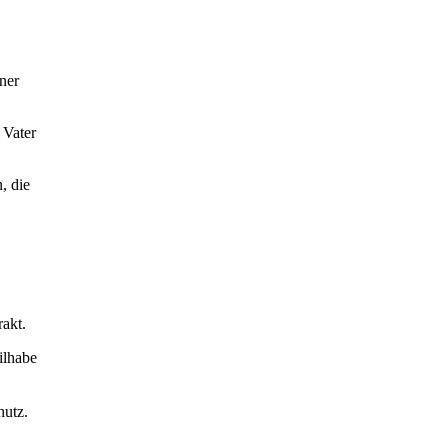
ner
 Vater
, die
akt.
ilhabe
hutz.